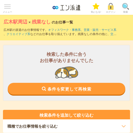
メニュー
気になる!
ログイン
検索
広木駅周辺
×
残業なし
のお仕事一覧
広木駅の派遣のお仕事情報です。
オフィスワーク・事務系
、
営業・販売・サービス系
、
クリエイティブ系
などのお仕事を取り揃えています。残業なしの条件の他に、
交通
費別途支給あり
、
職種未経験OK
、
友だちと一緒の応募OK
などのこだわり条件も取り
揃えています。
検索した条件に合う
お仕事がありませんでした
条件を変更して再検索
検索条件を追加して絞り込む
職種
でお仕事情報を絞り込む