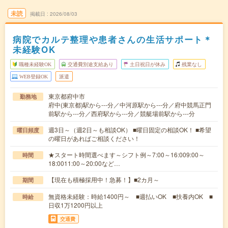
未読
掲載日
2026/08/03
病院でカルテ整理や患者さんの生活サポート＊
未経験OK
職種未経験OK
交通費別途支給あり
土日祝日が休み
残業なし
WEB登録OK
派遣
東京都府中市
勤務地
府中(東京都)駅から---分／中河原駅から---分／府中競馬正門
前駅から---分／西府駅から---分／競艇場前駅から---分
週3日～（週2日～も相談OK） ■曜日固定の相談OK！ ■希望
曜日頻度
の曜日があればご相談ください！
★スタート時間選べます～シフト例～7:00～16:009:00～
時間
18:0011:00～20:00など…
【現在も積極採用中！急募！】■2カ月～
期間
無資格未経験：時給1400円～ ■週払いOK ■扶養内OK ■
時給
日収1万1200円以上
交通費