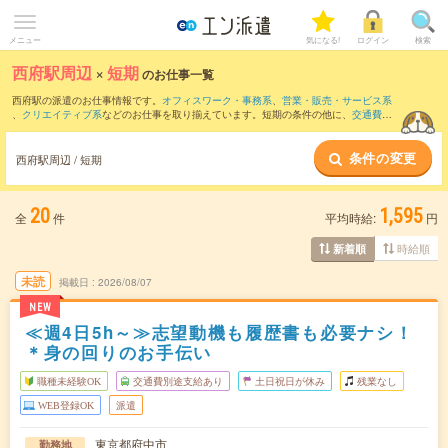
メニュー
気になる!
ログイン
検索
西府駅周辺
×
短期
のお仕事一覧
西府駅の派遣のお仕事情報です。
オフィスワーク・事務系
、
営業・販売・サービス系
、
クリエイティブ系
などのお仕事を取り揃えています。短期の条件の他に、
交通費別
途支給あり
、
職種未経験OK
、
友だちと一緒の応募OK
などでもお探し頂けます。
条件の変更
西府駅周辺 / 短期
20
1,595
全
件
平均時給:
円
時給順
新着順
未読
掲載日
2026/08/07
NEW
≪週4日5h～≫志望動機も履歴書も必要ナシ！
＊身の回りのお手伝い
職種未経験OK
交通費別途支給あり
土日祝日が休み
残業なし
WEB登録OK
派遣
東京都府中市
勤務地