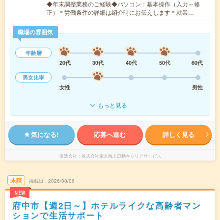
◆年末調整業務のご経験◆パソコン：基本操作（入力～修
正）＊労働条件の詳細は紹介時にお伝えします＊就業…
職場の雰囲気
年齢層
20代
30代
40代
50代
60代
男女比率
女性
男性
もっと見る
気になる!
応募へ進む
詳しく見る
派遣会社
株式会社東京海上日動キャリアサービス
未読
掲載日
2026/08/06
NEW
府中市【週2日～】ホテルライクな高齢者マン
ションで生活サポート