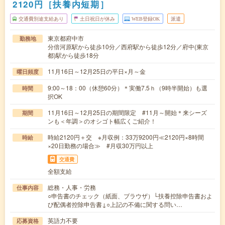
2120円［扶養内短期］
交通費別途支給あり
土日祝日が休み
WEB登録OK
派遣
東京都府中市
勤務地
分倍河原駅から徒歩10分／西府駅から徒歩12分／府中(東京
都)駅から徒歩18分
11月16日～12月25日の平日×月～金
曜日頻度
9:00～18：00（休憩60分）＊実働7.5ｈ（9時半開始）も選
時間
択OK
11月16日～12月25日の期間限定 #11月～開始＊来シーズ
期間
ンも＜年調＞のオシゴト幅広くご紹介！
時給2120円＋交 ※月収例：33万9200円≪2120円×8時間
時給
×20日勤務の場合≫ #月収30万円以上
交通費
全額支給
総務・人事・労務
仕事内容
○申告書のチェック（紙面、ブラウザ）└扶養控除申告書およ
び配偶者控除申告書↓○上記の不備に関する問い…
英語力不要
応募資格