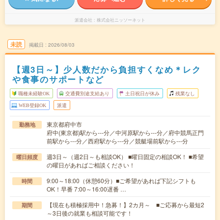
派遣会社
株式会社ニッソーネット
未読
掲載日
2026/08/03
【週3日～】少人数だから負担すくなめ＊レク
や食事のサポートなど
職種未経験OK
交通費別途支給あり
土日祝日が休み
残業なし
WEB登録OK
派遣
東京都府中市
勤務地
府中(東京都)駅から---分／中河原駅から---分／府中競馬正門
前駅から---分／西府駅から---分／競艇場前駅から---分
週3日～（週2日～も相談OK） ■曜日固定の相談OK！ ■希望
曜日頻度
の曜日があればご相談ください！
9:00～18:00（休憩60分）■ご希望があれば下記シフトも
時間
OK！早番 7:00～16:00遅番 …
【現在も積極採用中！急募！】2カ月～ ■ご応募から最短2
期間
～3日後の就業も相談可能です！