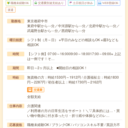
職種未経験OK
交通費別途支給あり
土日祝日が休み
WEB登録OK
派遣
東京都府中市
勤務地
東府中駅から---分／中河原駅から---分／北府中駅から---分／
武蔵野台駅から---分／西府駅から---分
シフト制（月～日） ※平日のみなどの相談もOK ※週3なども
曜日頻度
相談OK
【シフト例】07:00～16:0009:00～18:0017:00～09:00※ 上記
時間
は一例です！そ…
即日～2ヶ月以上 ■開始日の相談OK！
期間
無資格の方：時給1530円～1912円 / 介護福祉士：時給1830
時給
円～2287円 / 初任者以上：時給1730円～2162円
交通費
全額支給
介護関連
仕事内容
／利用者の方の日常生活をサポート！＼▽具体的には…・買
い物や散歩に付き添ったり・折り紙や体操などのレ…
職種未経験OK / ブランクOK / パソコンスキル不要 / 英語力不
応募資格