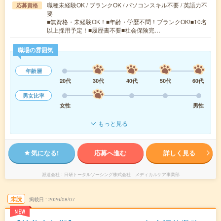
職種未経験OK / ブランクOK / パソコンスキル不要 / 英語力不
応募資格
要
■無資格・未経験OK！■年齢・学歴不問！ブランクOK!■10名
以上採用予定！■履歴書不要■社会保険完…
職場の雰囲気
年齢層
20代
30代
40代
50代
60代
男女比率
女性
男性
もっと見る
気になる!
応募へ進む
詳しく見る
派遣会社
日研トータルソーシング株式会社 メディカルケア事業部
未読
掲載日
2026/08/07
NEW