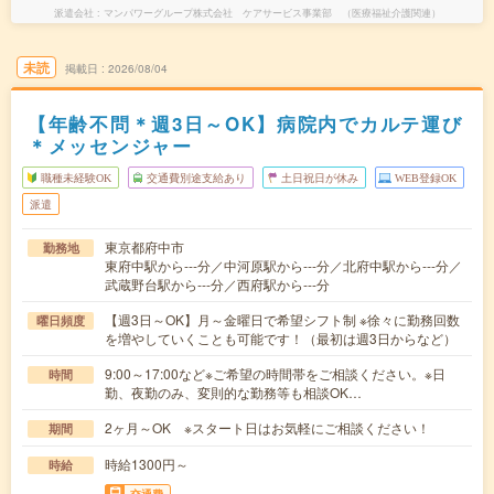
派遣会社
マンパワーグループ株式会社 ケアサービス事業部 （医療福祉介護関連）
未読
掲載日
2026/08/04
【年齢不問＊週3日～OK】病院内でカルテ運び
＊メッセンジャー
職種未経験OK
交通費別途支給あり
土日祝日が休み
WEB登録OK
派遣
東京都府中市
勤務地
東府中駅から---分／中河原駅から---分／北府中駅から---分／
武蔵野台駅から---分／西府駅から---分
【週3日～OK】月～金曜日で希望シフト制 ※徐々に勤務回数
曜日頻度
を増やしていくことも可能です！（最初は週3日からなど）
9:00～17:00など※ご希望の時間帯をご相談ください。※日
時間
勤、夜勤のみ、変則的な勤務等も相談OK…
2ヶ月～OK ※スタート日はお気軽にご相談ください！
期間
時給1300円～
時給