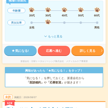
職場の雰囲気
年齢層
20代
30代
40代
50代
60代
男女比率
女性
男性
もっと見る
気になる!
応募へ進む
詳しく見る
派遣会社
日研トータルソーシング株式会社 メディカルケア事業部
興味があったら「★気になる！」をタップ！
「気になる！」を押しておくと、派遣会社から
「面談確約」
や
「応募歓迎」
が届きます！
未読
掲載日
2026/08/07
NEW