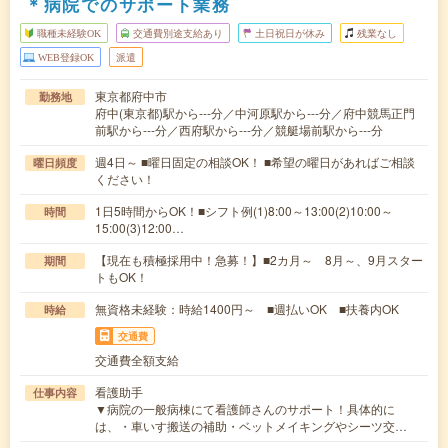
＊病院でのサポート業務
職種未経験OK
交通費別途支給あり
土日祝日が休み
残業なし
WEB登録OK
派遣
東京都府中市
勤務地
府中(東京都)駅から---分／中河原駅から---分／府中競馬正門
前駅から---分／西府駅から---分／競艇場前駅から---分
週4日～ ■曜日固定の相談OK！ ■希望の曜日があればご相談
曜日頻度
ください！
1日5時間からOK！■シフト例(1)8:00～13:00(2)10:00～
時間
15:00(3)12:00…
【現在も積極採用中！急募！】■2カ月～ 8月～、9月スター
期間
トもOK！
無資格未経験：時給1400円～ ■週払いOK ■扶養内OK
時給
交通費
交通費全額支給
看護助手
仕事内容
▼病院の一般病棟にて看護師さんのサポート！具体的に
は、・車いす搬送の補助・ベットメイキングやシーツ交…