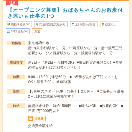
NEW
【オープニング募集】おばあちゃんのお散歩付
き添いも仕事の1つ
職種未経験OK
交通費別途支給あり
土日祝日が休み
残業なし
WEB登録OK
派遣
東京都府中市
勤務地
府中(東京都)駅から---分／中河原駅から---分／府中競馬正門
前駅から---分／西府駅から---分／競艇場前駅から---分
週3日～（週2日～も相談OK） ■曜日固定の相談OK！ ■希望
曜日頻度
の曜日があればご相談ください！
9:00～18:00（休憩60分）■ご希望があれば下記シフトも
時間
OK！早番 7:00～16:00遅番 …
【8月中のスタートOK！急募！】2カ月～ ■ご応募から最短
期間
2～3日後に就業が可能です！
無資格未経験：時給1500円～ ■週払いOK ■扶養内OK ■
時給
日収1万2000円以上
交通費
交通費全額支給