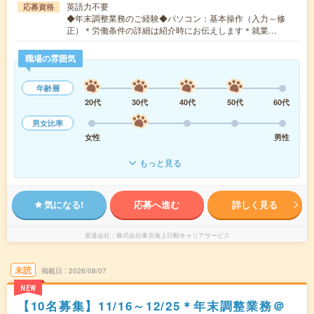
英語力不要
応募資格
◆年末調整業務のご経験◆パソコン：基本操作（入力～修
正）＊労働条件の詳細は紹介時にお伝えします＊就業…
職場の雰囲気
年齢層
20代
30代
40代
50代
60代
男女比率
女性
男性
もっと見る
気になる!
応募へ進む
詳しく見る
派遣会社
株式会社東京海上日動キャリアサービス
未読
掲載日
2026/08/07
NEW
【10名募集】11/16～12/25＊年末調整業務＠