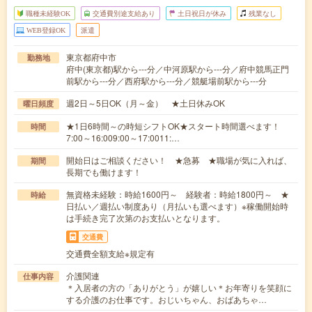
職種未経験OK
交通費別途支給あり
土日祝日が休み
残業なし
WEB登録OK
派遣
東京都府中市
勤務地
府中(東京都)駅から---分／中河原駅から---分／府中競馬正門
前駅から---分／西府駅から---分／競艇場前駅から---分
週2日～5日OK（月～金） ★土日休みOK
曜日頻度
★1日6時間～の時短シフトOK★スタート時間選べます！
時間
7:00～16:009:00～17:0011:…
開始日はご相談ください！ ★急募 ★職場が気に入れば、
期間
長期でも働けます！
無資格未経験：時給1600円～ 経験者：時給1800円～ ★
時給
日払い／週払い制度あり（月払いも選べます）※稼働開始時
は手続き完了次第のお支払いとなります。
交通費
交通費全額支給※規定有
介護関連
仕事内容
＊入居者の方の「ありがとう」が嬉しい＊お年寄りを笑顔に
する介護のお仕事です。おじいちゃん、おばあちゃ…