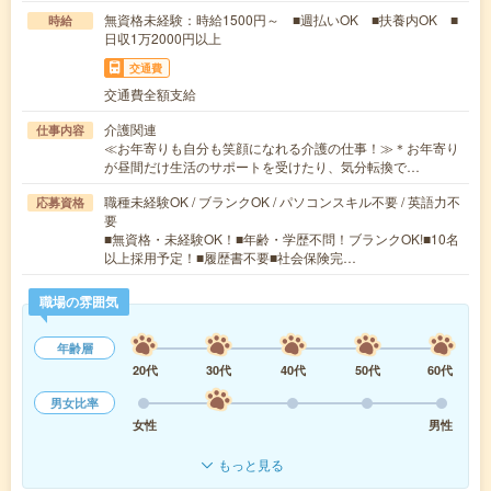
無資格未経験：時給1500円～ ■週払いOK ■扶養内OK ■
時給
日収1万2000円以上
交通費
交通費全額支給
介護関連
仕事内容
≪お年寄りも自分も笑顔になれる介護の仕事！≫＊お年寄り
が昼間だけ生活のサポートを受けたり、気分転換で…
職種未経験OK / ブランクOK / パソコンスキル不要 / 英語力不
応募資格
要
■無資格・未経験OK！■年齢・学歴不問！ブランクOK!■10名
以上採用予定！■履歴書不要■社会保険完…
職場の雰囲気
年齢層
20代
30代
40代
50代
60代
男女比率
女性
男性
もっと見る