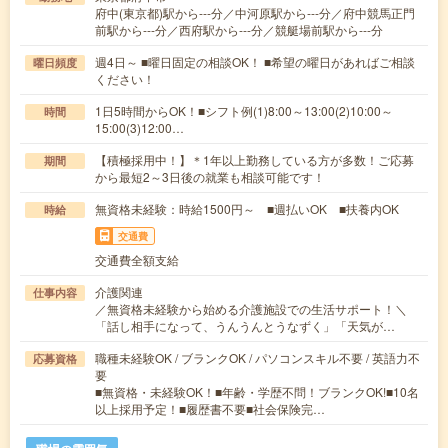
府中(東京都)駅から---分／中河原駅から---分／府中競馬正門
前駅から---分／西府駅から---分／競艇場前駅から---分
週4日～ ■曜日固定の相談OK！ ■希望の曜日があればご相談
曜日頻度
ください！
1日5時間からOK！■シフト例(1)8:00～13:00(2)10:00～
時間
15:00(3)12:00…
【積極採用中！】＊1年以上勤務している方が多数！ご応募
期間
から最短2～3日後の就業も相談可能です！
無資格未経験：時給1500円～ ■週払いOK ■扶養内OK
時給
交通費
交通費全額支給
介護関連
仕事内容
／無資格未経験から始める介護施設での生活サポート！＼
「話し相手になって、うんうんとうなずく」「天気が…
職種未経験OK / ブランクOK / パソコンスキル不要 / 英語力不
応募資格
要
■無資格・未経験OK！■年齢・学歴不問！ブランクOK!■10名
以上採用予定！■履歴書不要■社会保険完…