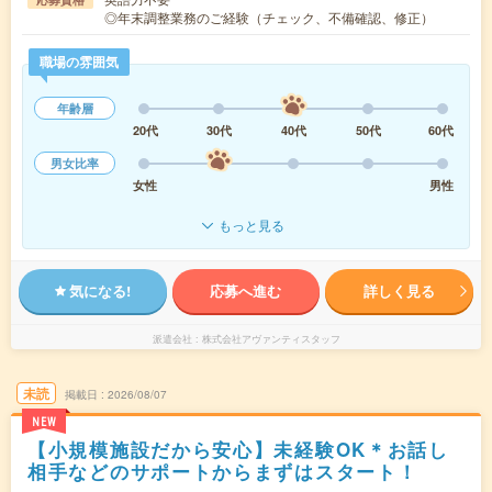
◎年末調整業務のご経験（チェック、不備確認、修正）
職場の雰囲気
年齢層
20代
30代
40代
50代
60代
男女比率
女性
男性
もっと見る
気になる!
応募へ進む
詳しく見る
派遣会社
株式会社アヴァンティスタッフ
未読
掲載日
2026/08/07
NEW
【小規模施設だから安心】未経験OK＊お話し
相手などのサポートからまずはスタート！