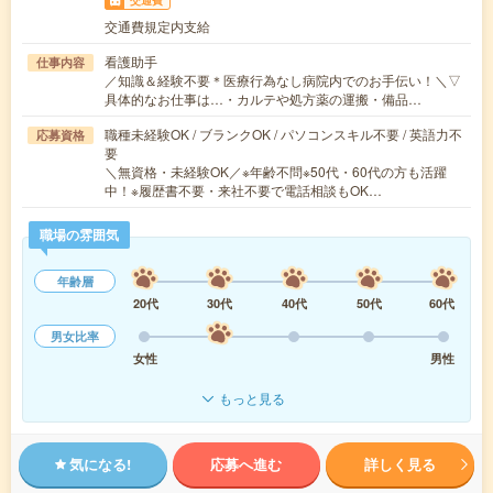
交通費
交通費規定内支給
看護助手
仕事内容
／知識＆経験不要＊医療行為なし病院内でのお手伝い！＼▽
具体的なお仕事は…・カルテや処方薬の運搬・備品…
職種未経験OK / ブランクOK / パソコンスキル不要 / 英語力不
応募資格
要
＼無資格・未経験OK／※年齢不問※50代・60代の方も活躍
中！※履歴書不要・来社不要で電話相談もOK…
職場の雰囲気
年齢層
20代
30代
40代
50代
60代
男女比率
女性
男性
もっと見る
気になる!
応募へ進む
詳しく見る