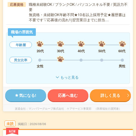
職種未経験OK / ブランクOK / パソコンスキル不要 / 英語力不
応募資格
要
無資格・未経験OK年齢不問★10名以上採用予定★履歴書は
不要です▽応募後の流れ1)翌営業日までに担当…
職場の雰囲気
年齢層
20代
30代
40代
50代
60代
男女比率
女性
男性
もっと見る
気になる!
応募へ進む
詳しく見る
派遣会社
マンパワーグループ株式会社 ケアサービス事業部 （医療福祉介護関連）
未読
掲載日
2026/08/06
NEW