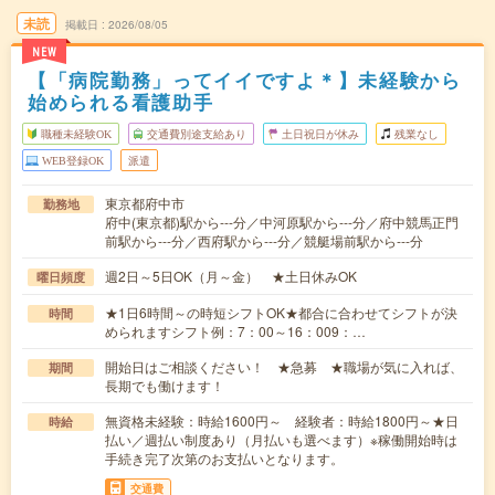
未読
掲載日
2026/08/05
NEW
【「病院勤務」ってイイですよ＊】未経験から
始められる看護助手
職種未経験OK
交通費別途支給あり
土日祝日が休み
残業なし
WEB登録OK
派遣
東京都府中市
勤務地
府中(東京都)駅から---分／中河原駅から---分／府中競馬正門
前駅から---分／西府駅から---分／競艇場前駅から---分
週2日～5日OK（月～金） ★土日休みOK
曜日頻度
★1日6時間～の時短シフトOK★都合に合わせてシフトが決
時間
められますシフト例：7：00～16：009：…
開始日はご相談ください！ ★急募 ★職場が気に入れば、
期間
長期でも働けます！
無資格未経験：時給1600円～ 経験者：時給1800円～★日
時給
払い／週払い制度あり（月払いも選べます）※稼働開始時は
手続き完了次第のお支払いとなります。
交通費