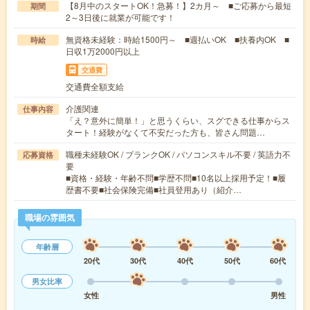
【8月中のスタートOK！急募！】2カ月～ ■ご応募から最短
期間
2～3日後に就業が可能です！
無資格未経験：時給1500円～ ■週払いOK ■扶養内OK ■
時給
日収1万2000円以上
交通費
交通費全額支給
介護関連
仕事内容
「え？意外に簡単！」と思うくらい、スグできる仕事からス
タート！経験がなくて不安だった方も、皆さん問題…
職種未経験OK / ブランクOK / パソコンスキル不要 / 英語力不
応募資格
要
■資格・経験・年齢不問■学歴不問■10名以上採用予定！■履
歴書不要■社会保険完備■社員登用あり（紹介…
職場の雰囲気
年齢層
20代
30代
40代
50代
60代
男女比率
女性
男性