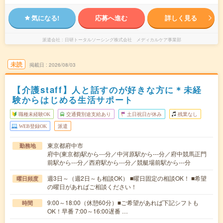
気になる!
応募へ進む
詳しく見る
派遣会社
日研トータルソーシング株式会社 メディカルケア事業部
未読
掲載日
2026/08/03
【介護staff】人と話すのが好きな方に＊未経
験からはじめる生活サポート
職種未経験OK
交通費別途支給あり
土日祝日が休み
残業なし
WEB登録OK
派遣
東京都府中市
勤務地
府中(東京都)駅から---分／中河原駅から---分／府中競馬正門
前駅から---分／西府駅から---分／競艇場前駅から---分
週3日～（週2日～も相談OK） ■曜日固定の相談OK！ ■希望
曜日頻度
の曜日があればご相談ください！
9:00～18:00（休憩60分）■ご希望があれば下記シフトも
時間
OK！早番 7:00～16:00遅番 …