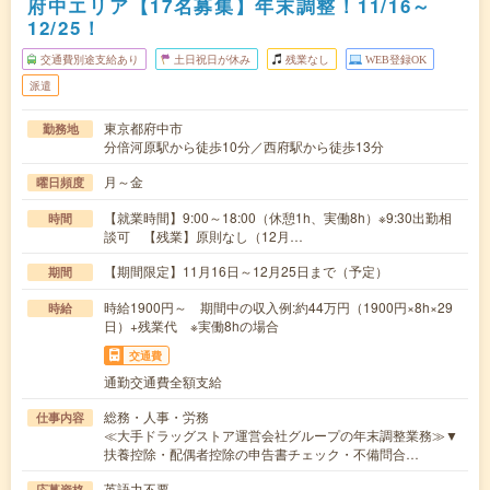
府中エリア【17名募集】年末調整！11/16～
12/25！
交通費別途支給あり
土日祝日が休み
残業なし
WEB登録OK
派遣
東京都府中市
勤務地
分倍河原駅から徒歩10分／西府駅から徒歩13分
月～金
曜日頻度
【就業時間】9:00～18:00（休憩1h、実働8h）※9:30出勤相
時間
談可 【残業】原則なし（12月…
【期間限定】11月16日～12月25日まで（予定）
期間
時給1900円～ 期間中の収入例:約44万円（1900円×8h×29
時給
日）+残業代 ※実働8hの場合
交通費
通勤交通費全額支給
総務・人事・労務
仕事内容
≪大手ドラッグストア運営会社グループの年末調整業務≫▼
扶養控除・配偶者控除の申告書チェック・不備問合…
英語力不要
応募資格