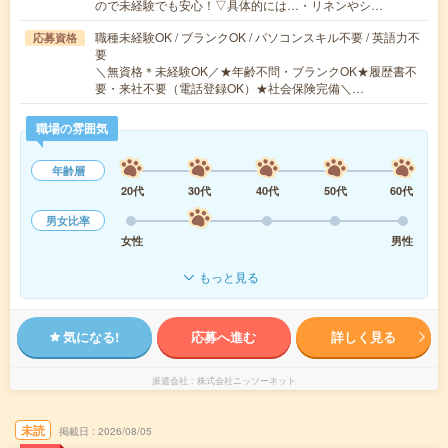
ので未経験でも安心！▽具体的には…・リネンやシ…
職種未経験OK / ブランクOK / パソコンスキル不要 / 英語力不
応募資格
要
＼無資格＊未経験OK／★年齢不問・ブランクOK★履歴書不
要・来社不要（電話登録OK）★社会保険完備＼…
職場の雰囲気
年齢層
20代
30代
40代
50代
60代
男女比率
女性
男性
もっと見る
気になる!
応募へ進む
詳しく見る
派遣会社
株式会社ニッソーネット
未読
掲載日
2026/08/05