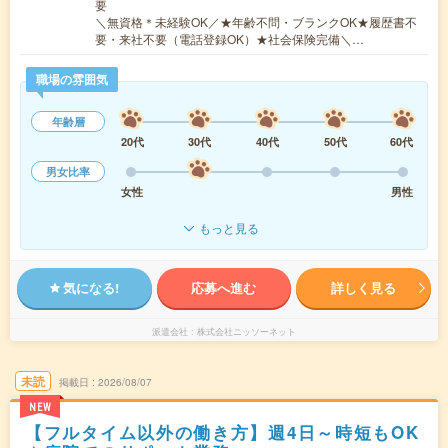
要
＼無資格＊未経験OK／★年齢不問・ブランクOK★履歴書不
要・来社不要（電話登録OK）★社会保険完備＼…
職場の雰囲気
年齢層
20代
30代
40代
50代
60代
男女比率
女性
男性
もっと見る
気になる!
応募へ進む
詳しく見る
派遣会社
株式会社ニッソーネット
未読
掲載日
2026/08/07
NEW
【フルタイム以外の働き方】週4日～時短もOK