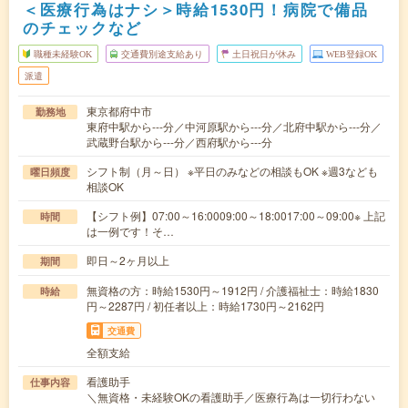
＜医療行為はナシ＞時給1530円！病院で備品
のチェックなど
職種未経験OK
交通費別途支給あり
土日祝日が休み
WEB登録OK
派遣
東京都府中市
勤務地
東府中駅から---分／中河原駅から---分／北府中駅から---分／
武蔵野台駅から---分／西府駅から---分
シフト制（月～日） ※平日のみなどの相談もOK ※週3なども
曜日頻度
相談OK
【シフト例】07:00～16:0009:00～18:0017:00～09:00※ 上記
時間
は一例です！そ…
即日～2ヶ月以上
期間
無資格の方：時給1530円～1912円 / 介護福祉士：時給1830
時給
円～2287円 / 初任者以上：時給1730円～2162円
交通費
全額支給
看護助手
仕事内容
＼無資格・未経験OKの看護助手／医療行為は一切行わない