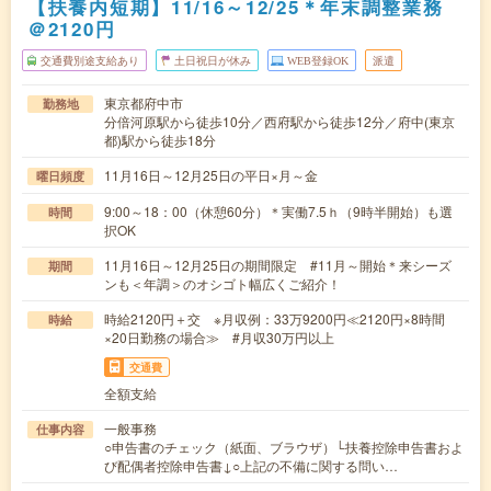
【扶養内短期】11/16～12/25＊年末調整業務
＠2120円
交通費別途支給あり
土日祝日が休み
WEB登録OK
派遣
東京都府中市
勤務地
分倍河原駅から徒歩10分／西府駅から徒歩12分／府中(東京
都)駅から徒歩18分
11月16日～12月25日の平日×月～金
曜日頻度
9:00～18：00（休憩60分）＊実働7.5ｈ（9時半開始）も選
時間
択OK
11月16日～12月25日の期間限定 #11月～開始＊来シーズ
期間
ンも＜年調＞のオシゴト幅広くご紹介！
時給2120円＋交 ※月収例：33万9200円≪2120円×8時間
時給
×20日勤務の場合≫ #月収30万円以上
交通費
全額支給
一般事務
仕事内容
○申告書のチェック（紙面、ブラウザ）└扶養控除申告書およ
び配偶者控除申告書↓○上記の不備に関する問い…