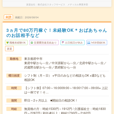
派遣会社
株式会社スタッフサービス メディカル事業本部
未読
掲載日
2026/08/04
3ヵ月で80万円稼ぐ！未経験OK＊おばあちゃん
のお話相手など
職種未経験OK
交通費別途支給あり
土日祝日が休み
WEB登録OK
派遣
東京都府中市
勤務地
東府中駅から---分／中河原駅から---分／北府中駅から---分／
武蔵野台駅から---分／西府駅から---分
シフト制（月～日） ※平日のみなどの相談もOK ※週3なども
曜日頻度
相談OK
【シフト例】07:00～16:0009:00～18:0017:00～09:00※ 上記
時間
は一例です！そ…
即日～2ヶ月以上 ■開始日の相談OK！
期間
無資格の方：時給1530円～1912円 / 介護福祉士：時給1830
時給
円～2287円 / 初任者以上：時給1730円～2162円