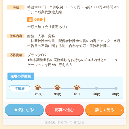
時給1800円 ＊月収例：30.2万円（時給1800円×8時間×21
時給
日）＊残業代別途支給
交通費
全額支給（会社規定あり）
総務・人事・労務
仕事内容
・扶養控除申告書、配偶者控除申告書の内容チェック・各種
申告書の不備に関する問い合わせ対応・保険料控除…
ブランクOK
応募資格
●年末調整業務の実務経験をお持ちの方●社内外とのコミュニ
ケーションを円滑に行える方
職場の雰囲気
年齢層
20代
30代
40代
50代
60代
気になる!
応募へ進む
詳しく見る
派遣会社
日総ブレイン株式会社