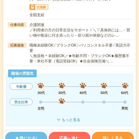
交通費
全額支給
介護関連
仕事内容
／利用者の方の日常生活をサポート！＼▽具体的には…・買
い物や散歩に付き添ったり・折り紙や体操などのレ…
職種未経験OK / ブランクOK / パソコンスキル不要 / 英語力不
応募資格
要
＼無資格＊未経験OK／★年齢不問・ブランクOK★履歴書不
要・来社不要（電話登録OK）★社会保険完備＼…
職場の雰囲気
年齢層
20代
30代
40代
50代
60代
男女比率
女性
男性
もっと見る
気になる!
応募へ進む
詳しく見る