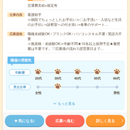
交通費支給※規定有
看護助手
仕事内容
≪病院でちょっとしたお手伝い≫〇お手洗い・入浴など生活
のお手伝い○診察室への付き添い○食事のサポート…
職種未経験OK / ブランクOK / パソコンスキル不要 / 英語力不
応募資格
要
≪無資格・未経験OK≫年齢不問★10名以上採用予定★履歴
書は不要です。▽応募後の流れ1)翌営業日まで…
職場の雰囲気
年齢層
20代
30代
40代
50代
60代
男女比率
女性
男性
もっと見る
気になる!
応募へ進む
詳しく見る