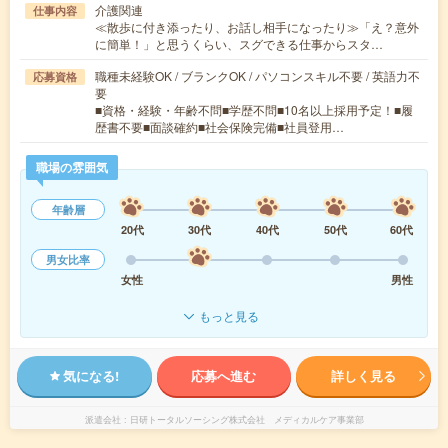
介護関連
仕事内容
≪散歩に付き添ったり、お話し相手になったり≫「え？意外
に簡単！」と思うくらい、スグできる仕事からスタ…
職種未経験OK / ブランクOK / パソコンスキル不要 / 英語力不
応募資格
要
■資格・経験・年齢不問■学歴不問■10名以上採用予定！■履
歴書不要■面談確約■社会保険完備■社員登用…
職場の雰囲気
年齢層
20代
30代
40代
50代
60代
男女比率
女性
男性
もっと見る
気になる!
応募へ進む
詳しく見る
派遣会社
日研トータルソーシング株式会社 メディカルケア事業部