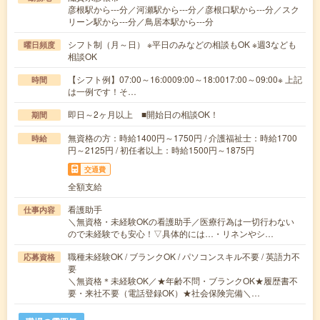
彦根駅から---分／河瀬駅から---分／彦根口駅から---分／スク
リーン駅から---分／鳥居本駅から---分
シフト制（月～日） ※平日のみなどの相談もOK ※週3なども
曜日頻度
相談OK
【シフト例】07:00～16:0009:00～18:0017:00～09:00※ 上記
時間
は一例です！そ…
即日～2ヶ月以上 ■開始日の相談OK！
期間
無資格の方：時給1400円～1750円 / 介護福祉士：時給1700
時給
円～2125円 / 初任者以上：時給1500円～1875円
交通費
全額支給
看護助手
仕事内容
＼無資格・未経験OKの看護助手／医療行為は一切行わない
ので未経験でも安心！▽具体的には…・リネンやシ…
職種未経験OK / ブランクOK / パソコンスキル不要 / 英語力不
応募資格
要
＼無資格＊未経験OK／★年齢不問・ブランクOK★履歴書不
要・来社不要（電話登録OK）★社会保険完備＼…