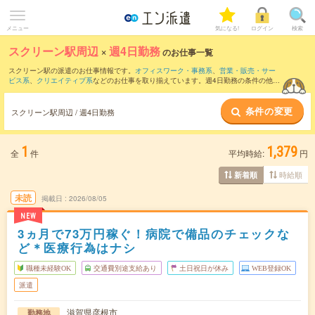
メニュー
気になる!
ログイン
検索
スクリーン駅周辺
×
週4日勤務
のお仕事一覧
スクリーン駅の派遣のお仕事情報です。
オフィスワーク・事務系
、
営業・販売・サー
ビス系
、
クリエイティブ系
などのお仕事を取り揃えています。週4日勤務の条件の他
に、
交通費別途支給あり
、
職種未経験OK
、
友だちと一緒の応募OK
などのこだわり条
件も取り揃えています。
条件の変更
スクリーン駅周辺 / 週4日勤務
1
1,379
全
件
平均時給:
円
時給順
新着順
未読
掲載日
2026/08/05
NEW
3ヵ月で73万円稼ぐ！病院で備品のチェックな
ど＊医療行為はナシ
職種未経験OK
交通費別途支給あり
土日祝日が休み
WEB登録OK
派遣
滋賀県彦根市
勤務地