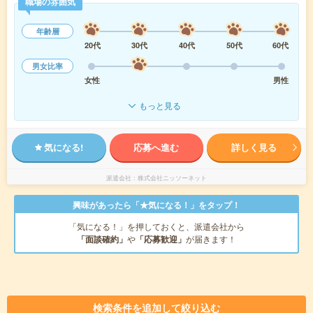
職場の雰囲気
年齢層
20代
30代
40代
50代
60代
男女比率
女性
男性
もっと見る
気になる!
応募へ進む
詳しく見る
派遣会社
株式会社ニッソーネット
興味があったら「★気になる！」をタップ！
「気になる！」を押しておくと、派遣会社から
「面談確約」
や
「応募歓迎」
が届きます！
検索条件を追加して絞り込む