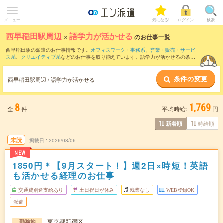
メニュー
気になる!
ログイン
検索
西早稲田駅周辺
×
語学力が活かせる
のお仕事一覧
西早稲田駅の派遣のお仕事情報です。
オフィスワーク・事務系
、
営業・販売・サービ
ス系
、
クリエイティブ系
などのお仕事を取り揃えています。語学力が活かせるの条件
の他に、
交通費別途支給あり
、
職種未経験OK
、
友だちと一緒の応募OK
などのこだわ
り条件も取り揃えています。
条件の変更
西早稲田駅周辺 / 語学力が活かせる
8
1,769
全
件
平均時給:
円
時給順
新着順
未読
掲載日
2026/08/06
NEW
1850円＊【9月スタート！】週2日×時短！英語
も活かせる経理のお仕事
交通費別途支給あり
土日祝日が休み
残業なし
WEB登録OK
派遣
東京都新宿区
勤務地