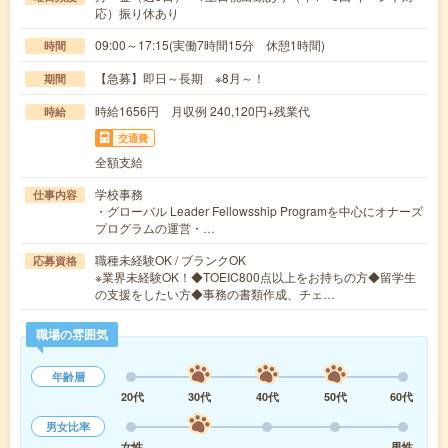
応）振り休あり
09:00～17:15(実働7時間15分 休憩1時間)
時間
【急募】即日～長期 ※8月～！
期間
時給1656円 月収例 240,120円+残業代
時給
交通費
全額支給
学校事務
仕事内容
・グローバル Leader Fellowsship Programを中心にオナーズ
プログラムの運営・…
職種未経験OK / ブランクOK
応募資格
※業界未経験OK！◆TOEIC800点以上をお持ちの方◆留学生
の支援をしたい方◆事務の書類作成、チェ…
職場の雰囲気
年齢層
20代
30代
40代
50代
60代
男女比率
女性
男性