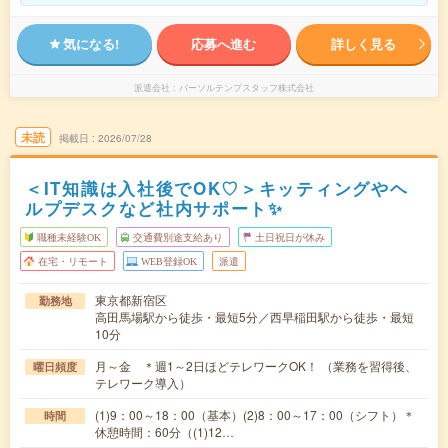
気になる!
応募へ進む
詳しく見る
派遣会社
パーソルテンプスタッフ株式会社
未読
掲載日
2026/07/28
＜IT知識は入社後でOK♡＞キッティングやヘ
ルプデスクなど社内サポート✨
職種未経験OK
交通費別途支給あり
土日祝日が休み
在宅・リモート
WEB登録OK
派遣
東京都新宿区
勤務地
高田馬場駅から徒歩・最短5分／西早稲田駅から徒歩・最短
10分
月～金 ＊週1～2日ほどテレワークOK！ （業務を習得後、
曜日頻度
テレワーク導入）
(1)9：00～18：00（基本）(2)8：00～17：00（シフト）＊
時間
休憩時間：60分（(1)12…