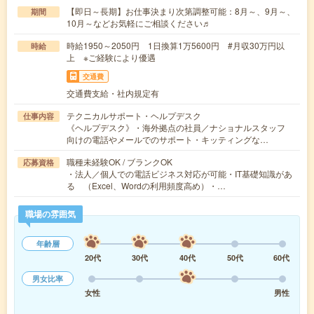
【即日～長期】お仕事決まり次第調整可能：8月～、9月～、
期間
10月～などお気軽にご相談ください♬
時給1950～2050円 1日換算1万5600円 #月収30万円以
時給
上 ※ご経験により優遇
交通費
交通費支給・社内規定有
テクニカルサポート・ヘルプデスク
仕事内容
《ヘルプデスク》・海外拠点の社員／ナショナルスタッフ
向けの電話やメールでのサポート・キッティングな…
職種未経験OK / ブランクOK
応募資格
・法人／個人での電話ビジネス対応が可能・IT基礎知識があ
る （Excel、Wordの利用頻度高め）・…
職場の雰囲気
年齢層
20代
30代
40代
50代
60代
男女比率
女性
男性