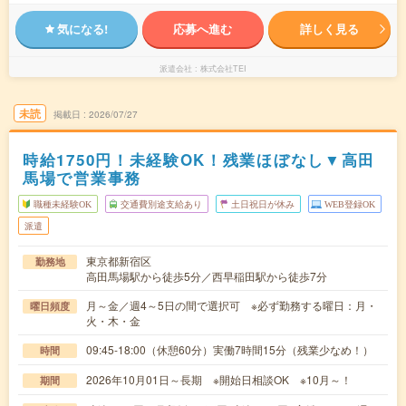
気になる!
応募へ進む
詳しく見る
派遣会社
株式会社TEI
未読
掲載日
2026/07/27
時給1750円！未経験OK！残業ほぼなし▼高田
馬場で営業事務
職種未経験OK
交通費別途支給あり
土日祝日が休み
WEB登録OK
派遣
東京都新宿区
勤務地
高田馬場駅から徒歩5分／西早稲田駅から徒歩7分
月～金／週4～5日の間で選択可 ※必ず勤務する曜日：月・
曜日頻度
火・木・金
09:45-18:00（休憩60分）実働7時間15分（残業少なめ！）
時間
2026年10月01日～長期 ※開始日相談OK ※10月～！
期間