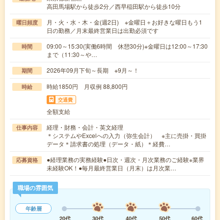
高田馬場駅から徒歩2分／西早稲田駅から徒歩10分
月・火・水・木・金(週2日) ※金曜日＋お好きな曜日もう1
曜日頻度
日の勤務／月末最終営業日は出勤必須です
09:00～15:30(実働6時間 休憩30分)※金曜日は12:00～17:30
時間
まで（11:30～や…
2026年09月下旬～長期 ※9月～！
期間
時給1850円 月収例 88,800円
時給
交通費
全額支給
経理・財務・会計・英文経理
仕事内容
＊システムやExcelへの入力（弥生会計） ※主に売掛・買掛
データ＊請求書の処理（データ・紙）＊経費…
●経理業務の実務経験●日次・週次・月次業務のご経験※業界
応募資格
未経験OK！●毎月最終営業日（月末）は月次業…
職場の雰囲気
年齢層
20代
30代
40代
50代
60代