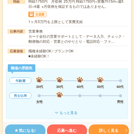
時給1750円 月収例 25万円 時給1750円×実働7h15m×週5
時給
日×4週 ※月収例を保証するものではありません。
交通費
1ヶ月3万円を上限として実費支給
営業事務
仕事内容
カード会社の営業サポートとして・データ入力、チェック・
郵便物の対応・営業とのやりとり・電話対応・ファ…
職種未経験OK / ブランクOK
応募資格
■未経験OK！
職場の雰囲気
年齢層
20代
30代
40代
50代
60代
男女比率
女性
男性
もっと見る
気になる!
応募へ進む
詳しく見る