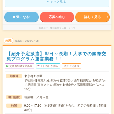
もっと見る
気になる!
応募へ進む
詳しく見る
派遣会社
株式会社フェローシップ
未読
掲載日
2026/07/28
【紹介予定派遣】即日～長期！大学での国際交
流プログラム運営業務！！
交通費別途支給あり
土日祝日が休み
紹介予定派遣
東京都新宿区
勤務地
早稲田(都電荒川線)駅から徒歩3分／西早稲田駅から徒歩7分
／早稲田(東京メトロ)駅から徒歩9分／高田馬場駅からバス
15分
就業曜日／月～金
曜日頻度
9:00～17:30 （休憩時間1時間を含む、所定労働時間：7時間
時間
30分）