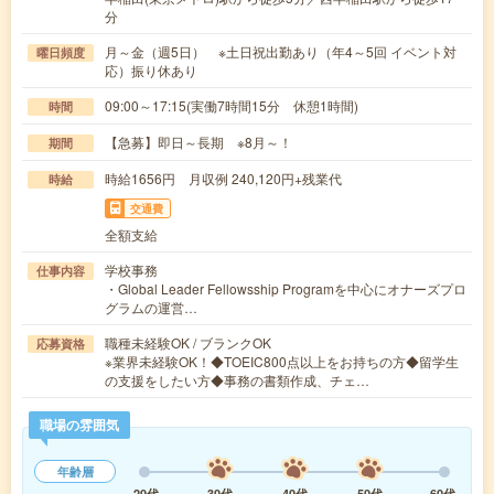
分
月～金（週5日） ※土日祝出勤あり（年4～5回 イベント対
曜日頻度
応）振り休あり
09:00～17:15(実働7時間15分 休憩1時間)
時間
【急募】即日～長期 ※8月～！
期間
時給1656円 月収例 240,120円+残業代
時給
交通費
全額支給
学校事務
仕事内容
・Global Leader Fellowsship Programを中心にオナーズプロ
グラムの運営…
職種未経験OK / ブランクOK
応募資格
※業界未経験OK！◆TOEIC800点以上をお持ちの方◆留学生
の支援をしたい方◆事務の書類作成、チェ…
職場の雰囲気
年齢層
20代
30代
40代
50代
60代