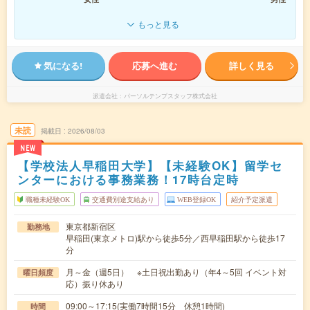
もっと見る
気になる!
応募へ進む
詳しく見る
派遣会社
パーソルテンプスタッフ株式会社
未読
掲載日
2026/08/03
NEW
【学校法人早稲田大学】【未経験OK】留学セ
ンターにおける事務業務！17時台定時
職種未経験OK
交通費別途支給あり
WEB登録OK
紹介予定派遣
東京都新宿区
勤務地
早稲田(東京メトロ)駅から徒歩5分／西早稲田駅から徒歩17
分
月～金（週5日） ※土日祝出勤あり（年4～5回 イベント対
曜日頻度
応）振り休あり
09:00～17:15(実働7時間15分 休憩1時間)
時間