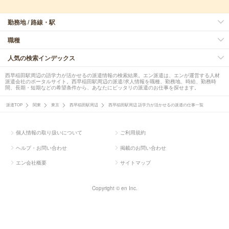
勤務地 / 路線・駅
職種
人気の検索インデックス
西早稲田駅周辺の語学力が活かせるの派遣情報の検索結果。エン派遣は、エンが運営する人材
派遣会社のポータルサイト。西早稲田駅周辺の派遣/求人情報を職種、勤務地、時給、勤務時
間、長期・短期などの希望条件から、あなたにピッタリの派遣のお仕事を探せます。
派遣TOP
関東
東京
西早稲田駅周辺
西早稲田駅周辺 語学力が活かせるの派遣の仕事一覧
個人情報の取り扱いについて
ご利用規約
ヘルプ・お問い合わせ
掲載のお問い合わせ
エン会社概要
サイトマップ
Copyright © en Inc.