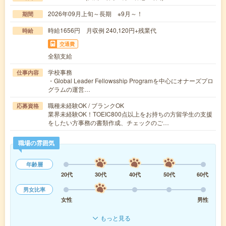
2026年09月上旬～長期 ※9月～！
期間
時給1656円 月収例 240,120円+残業代
時給
交通費
全額支給
学校事務
仕事内容
・Global Leader Fellowsship Programを中心にオナーズプロ
グラムの運営…
職種未経験OK / ブランクOK
応募資格
業界未経験OK！TOEIC800点以上をお持ちの方留学生の支援
をしたい方事務の書類作成、チェックのご…
職場の雰囲気
年齢層
20代
30代
40代
50代
60代
男女比率
女性
男性
もっと見る