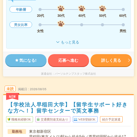
年齢層
20代
30代
40代
50代
60代
男女比率
女性
男性
もっと見る
気になる!
応募へ進む
詳しく見る
派遣会社
パーソルテンプスタッフ株式会社
未読
掲載日
2026/08/05
NEW
【学校法人早稲田大学】【留学生サポート好き
な方へ！】留学センターで英文事務
職種未経験OK
交通費別途支給あり
WEB登録OK
紹介予定派遣
東京都新宿区
勤務地
早稲田(東京メトロ)駅から徒歩5分／西早稲田駅から徒歩17