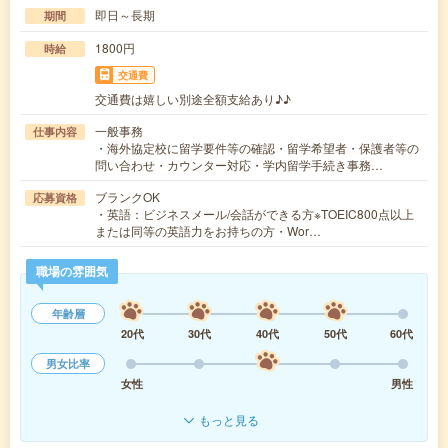
即日～長期
期間
1800円
時給
交通費
交通費は嬉しい別途全額支給あり♪♪
一般事務
仕事内容
・海外協定校に留学要件等の確認・留学希望者・保護者等の
問い合わせ・カウンター対応・学内留学手続き事務…
ブランクOK
応募資格
・英語：ビジネスメール/会話ができる方※TOEIC800点以上
または同等の英語力をお持ちの方・Wor…
職場の雰囲気
年齢層
20代
30代
40代
50代
60代
男女比率
女性
男性
もっと見る