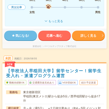
男女比率
女性
男性
もっと見る
気になる!
応募へ進む
詳しく見る
派遣会社
パーソルテンプスタッフ株式会社
未読
掲載日
2026/08/05
NEW
【学校法人早稲田大学】留学センター！留学生
受入れ・派遣プログラム運営
職種未経験OK
交通費別途支給あり
WEB登録OK
紹介予定派遣
東京都新宿区
勤務地
早稲田(東京メトロ)駅から徒歩5分／西早稲田駅から徒歩17
分
月～金（週5日） ※土日祝出勤あり（年4～5回 イベント対
曜日頻度