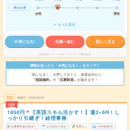
男女比率
女性
男性
もっと見る
気になる!
応募へ進む
詳しく見る
派遣会社
パーソルテンプスタッフ株式会社
興味があったら「★気になる！」をタップ！
「気になる！」を押しておくと、派遣会社から
「面談確約」
や
「応募歓迎」
が届きます！
未読
掲載日
2026/08/06
NEW
1850円＊【英語スキル活かす！】週2×6H！し
っかり引継ぎ！経理事務
交通費別途支給あり
土日祝日が休み
残業なし
WEB登録OK