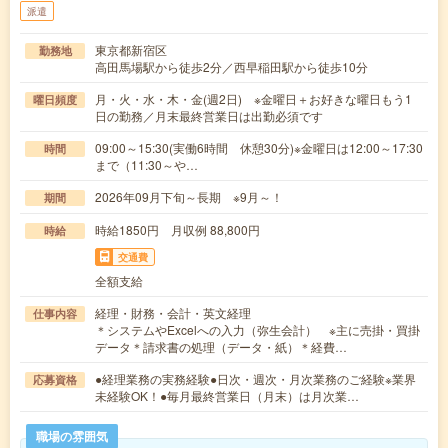
派遣
東京都新宿区
勤務地
高田馬場駅から徒歩2分／西早稲田駅から徒歩10分
月・火・水・木・金(週2日) ※金曜日＋お好きな曜日もう1
曜日頻度
日の勤務／月末最終営業日は出勤必須です
09:00～15:30(実働6時間 休憩30分)※金曜日は12:00～17:30
時間
まで（11:30～や…
2026年09月下旬～長期 ※9月～！
期間
時給1850円 月収例 88,800円
時給
交通費
全額支給
経理・財務・会計・英文経理
仕事内容
＊システムやExcelへの入力（弥生会計） ※主に売掛・買掛
データ＊請求書の処理（データ・紙）＊経費…
●経理業務の実務経験●日次・週次・月次業務のご経験※業界
応募資格
未経験OK！●毎月最終営業日（月末）は月次業…
職場の雰囲気