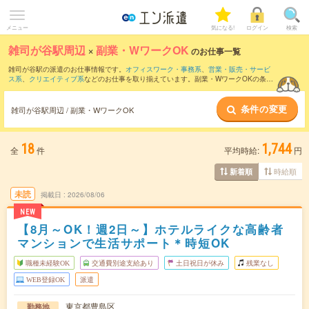
メニュー
気になる!
ログイン
検索
雑司が谷駅周辺
×
副業・WワークOK
のお仕事一覧
雑司が谷駅の派遣のお仕事情報です。
オフィスワーク・事務系
、
営業・販売・サービ
ス系
、
クリエイティブ系
などのお仕事を取り揃えています。副業・WワークOKの条件
の他に、
交通費別途支給あり
、
職種未経験OK
、
友だちと一緒の応募OK
などのこだわ
り条件も取り揃えています。
条件の変更
雑司が谷駅周辺 / 副業・WワークOK
18
1,744
全
件
平均時給:
円
時給順
新着順
未読
掲載日
2026/08/06
NEW
【8月～OK！週2日～】ホテルライクな高齢者
マンションで生活サポート＊時短OK
職種未経験OK
交通費別途支給あり
土日祝日が休み
残業なし
WEB登録OK
派遣
東京都豊島区
勤務地