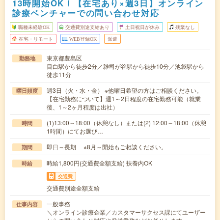
13時開始OK！【在宅あり×週3日】オンライン
診療ベンチャーでの問い合わせ対応
職種未経験OK
交通費別途支給あり
土日祝日が休み
残業なし
在宅・リモート
WEB登録OK
派遣
東京都豊島区
勤務地
目白駅から徒歩2分／雑司が谷駅から徒歩10分／池袋駅から
徒歩11分
週3日（火・水・金） ※他曜日希望の方はご相談ください。
曜日頻度
【在宅勤務について】週1～2日程度の在宅勤務可能（就業
後、1～2ヶ月程度は出社）
(1)13:00～18:00（休憩なし）または(2) 12:00～18:00（休憩
時間
1時間）にてお選び…
即日～長期 ※8月～開始もご相談ください。
期間
時給1,800円(交通費全額支給) 扶養内OK
時給
交通費
交通費別途全額支給
一般事務
仕事内容
＼オンライン診療企業／カスタマーサクセス課にてユーザー