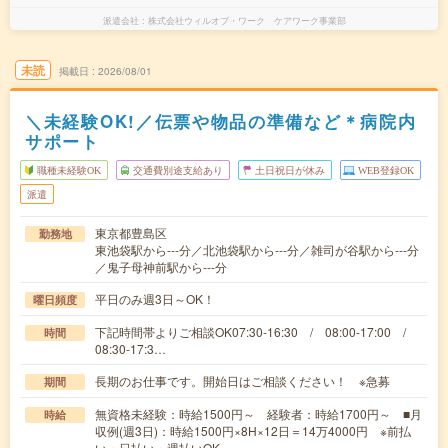
派遣会社
株式会社ウィルオブ・ワーク ケアワーク事業部
未読
掲載日
2026/08/01
＼未経験OK!／伝票や物品の準備など＊病院内
サポート
職種未経験OK
交通費別途支給あり
土日祝日が休み
WEB登録OK
派遣
東京都豊島区
勤務地
東池袋駅から---分／北池袋駅から---分／雑司が谷駅から---分
／鬼子母神前駅から---分
平日のみ週3日～OK！
曜日頻度
下記時間帯よりご相談OK07:30-16:30 / 08:00-17:00 /
時間
08:30-17:3…
長期のお仕事です。開始日はご相談ください！ ※急募
期間
無資格未経験：時給1500円～ 経験者：時給1700円～ ■月
時給
収例(週3日)：時給1500円×8H×12日＝14万4000円 ※前払
い・日払い・週払いOK