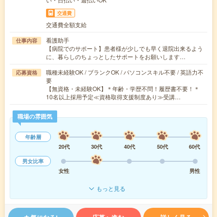
交通費
交通費全額支給
看護助手
仕事内容
【病院でのサポート】患者様が少しでも早く退院出来るよう
に、暮らしのちょっとしたサポートをお願いします…
職種未経験OK / ブランクOK / パソコンスキル不要 / 英語力不
応募資格
要
【無資格・未経験OK】＊年齢・学歴不問！履歴書不要！＊
10名以上採用予定≪資格取得支援制度あり≫受講…
職場の雰囲気
年齢層
20代
30代
40代
50代
60代
男女比率
女性
男性
もっと見る