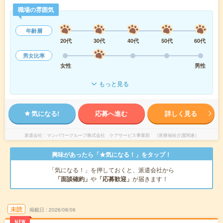
職場の雰囲気
年齢層
20代
30代
40代
50代
60代
男女比率
女性
男性
もっと見る
気になる!
応募へ進む
詳しく見る
派遣会社
マンパワーグループ株式会社 ケアサービス事業部 （医療福祉介護関連）
興味があったら「★気になる！」をタップ！
「気になる！」を押しておくと、派遣会社から
「面談確約」
や
「応募歓迎」
が届きます！
未読
掲載日
2026/08/06
NEW