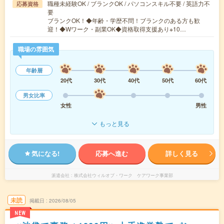
職種未経験OK / ブランクOK / パソコンスキル不要 / 英語力不
応募資格
要
ブランクOK！◆年齢・学歴不問！ブランクのある方も歓
迎！◆Wワーク・副業OK◆資格取得支援あり※10…
職場の雰囲気
年齢層
20代
30代
40代
50代
60代
男女比率
女性
男性
もっと見る
気になる!
応募へ進む
詳しく見る
派遣会社
株式会社ウィルオブ・ワーク ケアワーク事業部
未読
掲載日
2026/08/05
NEW