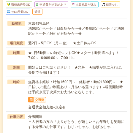
職種未経験OK
交通費別途支給あり
土日祝日が休み
残業なし
WEB登録OK
派遣
東京都豊島区
勤務地
池袋駅から---分／目白駅から---分／要町駅から---分／北池袋
駅から---分／雑司が谷駅から---分
週2日～5日OK（月～金） ★土日休みOK
曜日頻度
★1日6時間～の時短シフトOK★スタート時間選べます！
時間
7:00～16:009:00～17:0011:…
開始日はご相談ください！ ★急募 ★職場が気に入れば、
期間
長期でも働けます！
無資格未経験：時給1600円～ 経験者：時給1800円～ ★
時給
日払い／週払い制度あり（月払いも選べます）※稼働開始時
は手続き完了次第のお支払いとなります。
交通費
交通費全額支給※規定有
介護関連
仕事内容
＊入居者の方の「ありがとう」が嬉しい＊お年寄りを笑顔に
する介護のお仕事です。おじいちゃん、おばあちゃ…