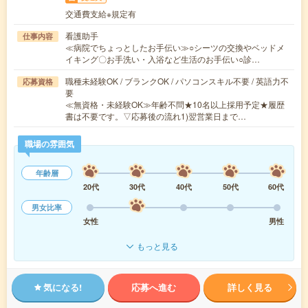
交通費支給※規定有
看護助手
仕事内容
≪病院でちょっとしたお手伝い≫○シーツの交換やベッドメ
イキング〇お手洗い・入浴など生活のお手伝い○診…
職種未経験OK / ブランクOK / パソコンスキル不要 / 英語力不
応募資格
要
≪無資格・未経験OK≫年齢不問★10名以上採用予定★履歴
書は不要です。▽応募後の流れ1)翌営業日まで…
職場の雰囲気
年齢層
20代
30代
40代
50代
60代
男女比率
女性
男性
もっと見る
気になる!
応募へ進む
詳しく見る