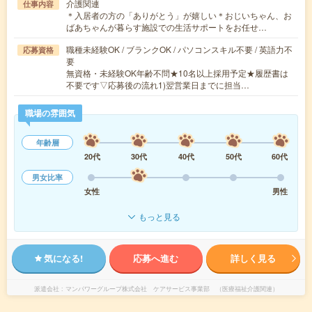
介護関連
仕事内容
＊入居者の方の「ありがとう」が嬉しい＊おじいちゃん、お
ばあちゃんが暮らす施設での生活サポートをお任せ…
職種未経験OK / ブランクOK / パソコンスキル不要 / 英語力不
応募資格
要
無資格・未経験OK年齢不問★10名以上採用予定★履歴書は
不要です▽応募後の流れ1)翌営業日までに担当…
職場の雰囲気
年齢層
20代
30代
40代
50代
60代
男女比率
女性
男性
もっと見る
気になる!
応募へ進む
詳しく見る
派遣会社
マンパワーグループ株式会社 ケアサービス事業部 （医療福祉介護関連）