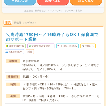
気になる!
応募へ進む
詳しく見る
派遣会社
株式会社ウィルオブ・ワーク ケアワーク事業部
未読
掲載日
2026/08/01
＼高時給1750円～／16時終了もOK！保育園で
のサポート業務
職種未経験OK
交通費別途支給あり
土日祝日が休み
残業なし
WEB登録OK
派遣
東京都豊島区
勤務地
池袋駅から---分／目白駅から---分／要町駅から---分／雑司が
谷駅から---分／千川駅から---分
週2日～OK（月～金）
曜日頻度
〈1日3時間～OK！＊10～13時など！〉※残業なし！▼選べ
時間
るシフト例（7時～20時の間）・7時～1…
最短2ヶ月～長期 ★急募 ★8月～、さらに先のスタートも
期間
OK！開始日ご相談ください。