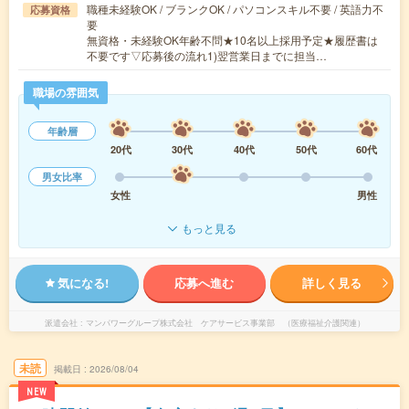
職種未経験OK / ブランクOK / パソコンスキル不要 / 英語力不
応募資格
要
無資格・未経験OK年齢不問★10名以上採用予定★履歴書は
不要です▽応募後の流れ1)翌営業日までに担当…
職場の雰囲気
年齢層
20代
30代
40代
50代
60代
男女比率
女性
男性
もっと見る
気になる!
応募へ進む
詳しく見る
派遣会社
マンパワーグループ株式会社 ケアサービス事業部 （医療福祉介護関連）
未読
掲載日
2026/08/04
NEW