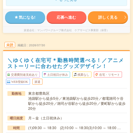
気になる!
応募へ進む
詳しく見る
派遣会社
マンパワーグループ株式会社 ケアサービス事業部（保育）
未読
掲載日
2026/07/30
＼ゆくゆく在宅可＊勤務時間選べる！／アニメ
ストーリーに合わせたグッズデザイン！
交通費別途支給あり
土日祝日が休み
残業なし
在宅・リモート
WEB登録OK
派遣
東京都豊島区
勤務地
池袋駅から徒歩5分／東池袋駅から徒歩20分／都電雑司ケ谷
駅から徒歩20分／雑司が谷駅から徒歩20分／要町駅から徒歩
20分
月～金（土日祝休み）
曜日頻度
(1)09:30 ～ 18:30 (2)10:00 ～ 18:30(3)10:00 ～ 18:00 …
時間