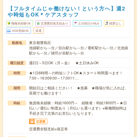
【フルタイムじゃ働けない！という方へ】週2
や時短もOK＊ケアスタッフ
職種未経験OK
交通費別途支給あり
土日祝日が休み
残業なし
WEB登録OK
派遣
東京都豊島区
勤務地
池袋駅から---分／目白駅から---分／要町駅から---分／北池袋
駅から---分／雑司が谷駅から---分
週2日～5日OK（月～金） ★土日休みOK
曜日頻度
★1日6時間～の時短シフトOK★スタート時間選べます！
時間
7:00～16:009:00～17:0011:…
開始日はご相談ください！ ★急募 ★職場が気に入れば、
期間
長期でも働けます！
無資格未経験：時給1600円～ 経験者：時給1800円～★日
時給
払い／週払い制度あり（月払いも選べます）※稼働開始時は
手続き完了次第のお支払いとなります。
交通費
交通費全額支給※規定有