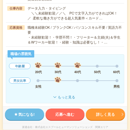
データ入力・タイピング
仕事内容
＼＼未経験歓迎／／＼ PCで文字入力ができればOK！
／ 柔軟な働き方ができる超人気案件＜カード…
職種未経験OK / ブランクOK / パソコンスキル不要 / 英語力不
応募資格
要
・未経験歓迎！・学歴不問！・フリーター＆主婦(夫)＆学生
＆Wワーカー歓迎！・経験・知識は必要なし！・…
職場の雰囲気
年齢層
20代
30代
40代
50代
60代
男女比率
女性
男性
もっと見る
気になる!
応募へ進む
詳しく見る
派遣会社
株式会社エスプールヒューマンソリューションズ 関東エリア