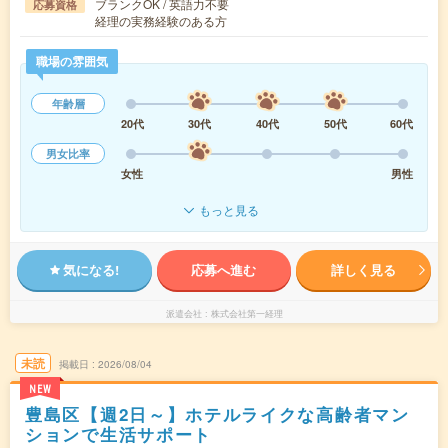
ブランクOK / 英語力不要
応募資格
経理の実務経験のある方
職場の雰囲気
年齢層
20代
30代
40代
50代
60代
男女比率
女性
男性
もっと見る
気になる!
応募へ進む
詳しく見る
派遣会社
株式会社第一経理
未読
掲載日
2026/08/04
NEW
豊島区【週2日～】ホテルライクな高齢者マン
ションで生活サポート