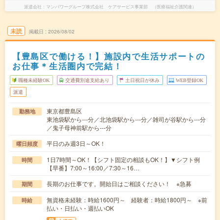
派遣会社
マンパワーグループ株式会社 ケアサービス事業部 （医療福祉介護関連）
未読
掲載日
2026/08/02
【豊島区で働ける！】施設内で生活サポートの
お仕事＊生活圏内で完結！
職種未経験OK
交通費別途支給あり
土日祝日が休み
WEB登録OK
派遣
東京都豊島区
勤務地
東池袋駅から---分／北池袋駅から---分／雑司が谷駅から---分
／鬼子母神前駅から---分
平日のみ週3日～OK！
曜日頻度
1日7時間～OK！【シフト固定の相談もOK！】▼シフト例
時間
【早番】7:00～16:00／7:30～16…
長期のお仕事です。開始日はご相談ください！ ※急募
期間
無資格未経験：時給1600円～ 経験者：時給1800円～ ※前
時給
払い・日払い・週払いOK