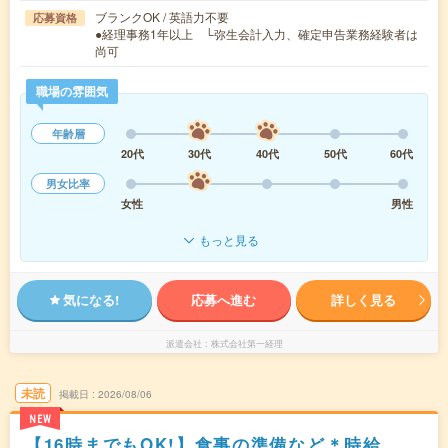
ブランクOK / 英語力不要
応募資格
●経理事務1年以上 └弥生会計入力、確定申告業務経験者は
尚可
職場の雰囲気
年齢層
20代
30代
40代
50代
60代
男女比率
女性
男性
もっと見る
気になる!
応募へ進む
詳しく見る
派遣会社
株式会社第一経理
未読
掲載日
2026/08/06
NEW
【16時までもOK!】食事の準備など＊時給