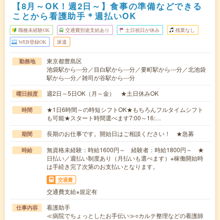
【8月～OK！週2日～】食事の準備などできる
ことから看護助手＊週払いOK
職種未経験OK
交通費別途支給あり
土日祝日が休み
残業なし
WEB登録OK
派遣
東京都豊島区
勤務地
池袋駅から---分／目白駅から---分／要町駅から---分／北池袋
駅から---分／雑司が谷駅から---分
週2日～5日OK（月～金） ★土日休みOK
曜日頻度
★1日6時間～の時短シフトOK★もちろんフルタイムシフト
時間
も可能★スタート時間選べます7:00～16:…
長期のお仕事です。開始日はご相談ください！ ★急募
期間
無資格未経験：時給1600円～ 経験者：時給1800円～ ★
時給
日払い／週払い制度あり（月払いも選べます）※稼働開始時
は手続き完了次第のお支払いとなります。
交通費
交通費支給※規定有
看護助手
仕事内容
≪病院でちょっとしたお手伝い≫○カルテ整理などの看護師