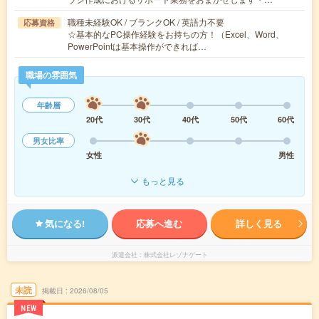
職種未経験OK / ブランクOK / 英語力不要
応募資格
☆基本的なPC操作経験をお持ちの方！（Excel、Word、
PowerPointは基本操作ができれば…
職場の雰囲気
年齢層
20代
30代
40代
50代
60代
男女比率
女性
男性
もっと見る
気になる!
応募へ進む
詳しく見る
派遣会社
株式会社レゾナゲート
未読
掲載日
2026/08/05
NEW