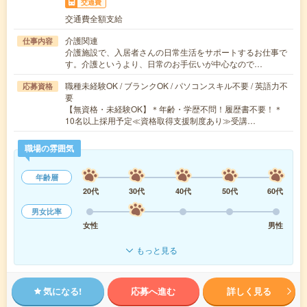
交通費
交通費全額支給
介護関連
仕事内容
介護施設で、入居者さんの日常生活をサポートするお仕事で
す。介護というより、日常のお手伝いが中心なので…
職種未経験OK / ブランクOK / パソコンスキル不要 / 英語力不
応募資格
要
【無資格・未経験OK】＊年齢・学歴不問！履歴書不要！＊
10名以上採用予定≪資格取得支援制度あり≫受講…
職場の雰囲気
年齢層
20代
30代
40代
50代
60代
男女比率
女性
男性
もっと見る
気になる!
応募へ進む
詳しく見る