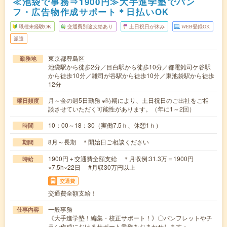
≪池袋で事務⇒1900円≫大手進学塾でパン
フ・広告物作成サポート＊日払いOK
職種未経験OK
交通費別途支給あり
土日祝日が休み
WEB登録OK
派遣
東京都豊島区
勤務地
池袋駅から徒歩2分／目白駅から徒歩10分／都電雑司ケ谷駅
から徒歩10分／雑司が谷駅から徒歩10分／東池袋駅から徒歩
12分
月～金の週5日勤務 ※時期により、土日祝日のご出社をご相
曜日頻度
談させていただく可能性があります。（年に1～2回）
10：00～18：30（実働7.5ｈ、休憩1ｈ）
時間
8月～長期 ＊開始日ご相談ください
期間
1900円＋交通費全額支給 ＊月収例:31.3万＝1900円
時給
×7.5h×22日 #月収30万円以上
交通費
交通費全額支給！
一般事務
仕事内容
《大手進学塾！編集・校正サポート！》〇パンフレットやチ
ラシ作成におけるサポート業務をおまかせします・…