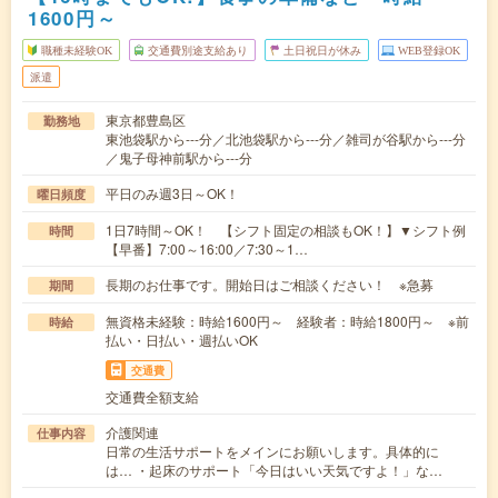
1600円～
職種未経験OK
交通費別途支給あり
土日祝日が休み
WEB登録OK
派遣
東京都豊島区
勤務地
東池袋駅から---分／北池袋駅から---分／雑司が谷駅から---分
／鬼子母神前駅から---分
平日のみ週3日～OK！
曜日頻度
1日7時間～OK！ 【シフト固定の相談もOK！】▼シフト例
時間
【早番】7:00～16:00／7:30～1…
長期のお仕事です。開始日はご相談ください！ ※急募
期間
無資格未経験：時給1600円～ 経験者：時給1800円～ ※前
時給
払い・日払い・週払いOK
交通費
交通費全額支給
介護関連
仕事内容
日常の生活サポートをメインにお願いします。具体的に
は… ・起床のサポート「今日はいい天気ですよ！」な…