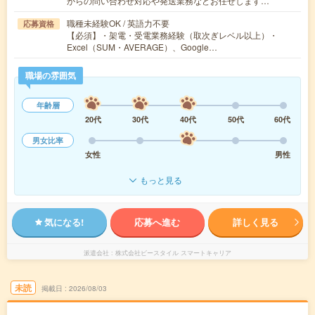
からの問い合わせ対応や発送業務などお任せします…
職種未経験OK / 英語力不要
応募資格
【必須】・架電・受電業務経験（取次ぎレベル以上）・
Excel（SUM・AVERAGE）、Google…
職場の雰囲気
年齢層
20代
30代
40代
50代
60代
男女比率
女性
男性
もっと見る
気になる!
応募へ進む
詳しく見る
派遣会社
株式会社ビースタイル スマートキャリア
未読
掲載日
2026/08/03