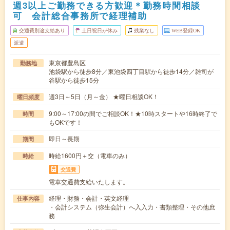
週3以上ご勤務できる方歓迎＊勤務時間相談
可 会計総合事務所で経理補助
交通費別途支給あり
土日祝日が休み
残業なし
WEB登録OK
派遣
東京都豊島区
勤務地
池袋駅から徒歩8分／東池袋四丁目駅から徒歩14分／雑司が
谷駅から徒歩15分
週3日～5日（月～金） ★曜日相談OK！
曜日頻度
9:00～17:00の間でご相談OK！★10時スタートや16時終了で
時間
もOKです！
即日～長期
期間
時給1600円＋交（電車のみ）
時給
交通費
電車交通費支給いたします。
経理・財務・会計・英文経理
仕事内容
・会計システム（弥生会計）へ入入力・書類整理・その他庶
務