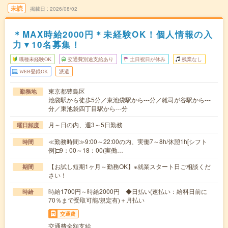
未読
掲載日
2026/08/02
＊MAX時給2000円＊未経験OK！個人情報の入
力▼10名募集！
職種未経験OK
交通費別途支給あり
土日祝日が休み
残業なし
WEB登録OK
派遣
東京都豊島区
勤務地
池袋駅から徒歩5分／東池袋駅から---分／雑司が谷駅から---
分／東池袋四丁目駅から---分
月～日の内、週3～5日勤務
曜日頻度
≪勤務時間≫9:00～22:00の内、実働7～8h/休憩1h[シフト
時間
例]□9：00～18：00(実働…
【お試し短期1ヶ月～勤務OK】※就業スタート日ご相談くだ
期間
さい！
時給1700円～時給2000円 ◆日払い(速払い：給料日前に
時給
70％まで受取可能/規定有)＋月払い
交通費
交通費全額支給