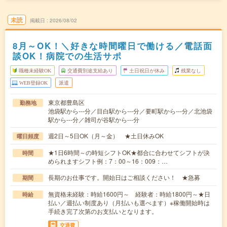
未読
掲載日
2026/08/02
8月～OK！＼好きな時間曜日で働ける／電話面
談OK！病院での生活サポ
職種未経験OK
交通費別途支給あり
土日祝日が休み
残業なし
WEB登録OK
派遣
東京都豊島区
勤務地
池袋駅から---分／目白駅から---分／要町駅から---分／北池袋
駅から---分／雑司が谷駅から---分
週2日～5日OK（月～金） ★土日休みOK
曜日頻度
★1日6時間～の時短シフトOK★都合に合わせてシフトが決
時間
められますシフト例：7：00～16：009：…
長期のお仕事です。開始日はご相談ください！ ★急募
期間
無資格未経験：時給1600円～ 経験者：時給1800円～★日
時給
払い／週払い制度あり（月払いも選べます）※稼働開始時は
手続き完了次第のお支払いとなります。
交通費