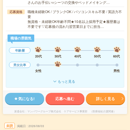
さんのお手伝い○シーツの交換やベッドメイキング…
職種未経験OK / ブランクOK / パソコンスキル不要 / 英語力不
応募資格
要
無資格・未経験OK年齢不問★10名以上採用予定★履歴書は
不要です▽応募後の流れ1)翌営業日までに担当…
職場の雰囲気
年齢層
20代
30代
40代
50代
60代
男女比率
女性
男性
もっと見る
気になる!
応募へ進む
詳しく見る
派遣会社
マンパワーグループ株式会社 ケアサービス事業部 （医療福祉介護関連）
未読
掲載日
2026/08/03