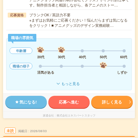
す。制作担当者と相談しながら、各アニメのストー…
ブランクOK / 英語力不要
応募資格
※まずはお気軽にご応募ください！悩んだらまずは気になる
をクリック！■ アニメグッズのデザイン実務経験…
職場の雰囲気
年齢層
20代
30代
40代
50代
60代
職場の様子
活気がある
しずか
もっと見る
気になる!
応募へ進む
詳しく見る
派遣会社
株式会社エキスパートスタッフ
未読
掲載日
2026/08/03