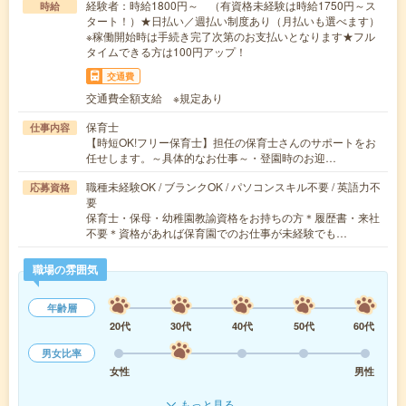
経験者：時給1800円～ （有資格未経験は時給1750円～ス
時給
タート！）★日払い／週払い制度あり（月払いも選べます）
※稼働開始時は手続き完了次第のお支払いとなります★フル
タイムできる方は100円アップ！
交通費
交通費全額支給 ※規定あり
保育士
仕事内容
【時短OK!フリー保育士】担任の保育士さんのサポートをお
任せします。～具体的なお仕事～・登園時のお迎…
職種未経験OK / ブランクOK / パソコンスキル不要 / 英語力不
応募資格
要
保育士・保母・幼稚園教諭資格をお持ちの方＊履歴書・来社
不要＊資格があれば保育園でのお仕事が未経験でも…
職場の雰囲気
年齢層
20代
30代
40代
50代
60代
男女比率
女性
男性
もっと見る