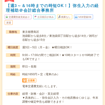
【週3～＆16時までの時短OK！】弥生入力の経
理補助＠会計総合事務所
交通費別途支給あり
土日祝日が休み
残業なし
WEB登録OK
派遣
東京都豊島区
勤務地
池袋駅から徒歩8分／東池袋四丁目駅から徒歩14分／雑司が
谷駅から徒歩15分
週3日～5日（月～金） ★曜日相談OK！
曜日頻度
9:00～17:00の間でご相談OK！★10時スタートや16時終了で
時間
もOKですよ！
即日～長期
期間
時給1650円＋交（電車のみ）
時給
交通費
電車交通費支給いたします。
経理・財務・会計・英文経理
仕事内容
▼具体的に…・弥生会計入力・その他庶務ゆくゆくは、年末
調整や確定申告も経験できます！