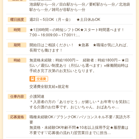
池袋駅から---分／目白駅から---分／要町駅から---分／北池袋
駅から---分／雑司が谷駅から---分
週2日～5日OK（月～金） ★土日休みOK
曜日頻度
★1日6時間～の時短シフトOK★スタート時間選べます！
時間
7:00～16:009:00～17:0011:…
開始日はご相談ください！ ★急募 ★職場が気に入れば、
期間
長期でも働けます！
無資格未経験：時給1600円～ 経験者：時給1800円～★日
時給
払い／週払い制度あり（月払いも選べます）※稼働開始時は
手続き完了次第のお支払いとなります。
交通費
交通費全額支給※規定有
介護関連
仕事内容
＊入居者の方の「ありがとう」が嬉しい＊お年寄りを笑顔に
する介護のお仕事です。おじいちゃん、おばあちゃ…
職種未経験OK / ブランクOK / パソコンスキル不要 / 英語力不
応募資格
要
無資格・未経験OK年齢不問★10名以上採用予定★履歴書は
不要です▽応募後の流れ1)翌営業日までに担当…