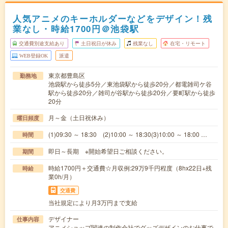
人気アニメのキーホルダーなどをデザイン！残
業なし・時給1700円＠池袋駅
交通費別途支給あり
土日祝日が休み
残業なし
在宅・リモート
WEB登録OK
派遣
東京都豊島区
勤務地
池袋駅から徒歩5分／東池袋駅から徒歩20分／都電雑司ケ谷
駅から徒歩20分／雑司が谷駅から徒歩20分／要町駅から徒歩
20分
月～金（土日祝休み）
曜日頻度
(1)09:30 ～ 18:30 (2)10:00 ～ 18:30(3)10:00 ～ 18:00 …
時間
即日～長期 ※開始希望日ご相談ください。
期間
時給1700円＋交通費☆月収例:29万9千円程度（8hx22日+残
時給
業0h/月）
交通費
当社規定により月3万円まで支給
デザイナー
仕事内容
アニメショップ関連の制作会社でグッズデザインのお仕事で