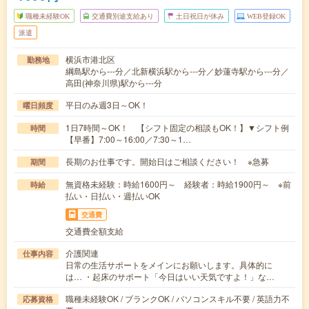
職種未経験OK
交通費別途支給あり
土日祝日が休み
WEB登録OK
派遣
横浜市港北区
勤務地
綱島駅から---分／北新横浜駅から---分／妙蓮寺駅から---分／
高田(神奈川県)駅から---分
平日のみ週3日～OK！
曜日頻度
1日7時間～OK！ 【シフト固定の相談もOK！】▼シフト例
時間
【早番】7:00～16:00／7:30～1…
長期のお仕事です。開始日はご相談ください！ ※急募
期間
無資格未経験：時給1600円～ 経験者：時給1900円～ ※前
時給
払い・日払い・週払いOK
交通費
交通費全額支給
介護関連
仕事内容
日常の生活サポートをメインにお願いします。具体的に
は… ・起床のサポート「今日はいい天気ですよ！」な…
職種未経験OK / ブランクOK / パソコンスキル不要 / 英語力不
応募資格