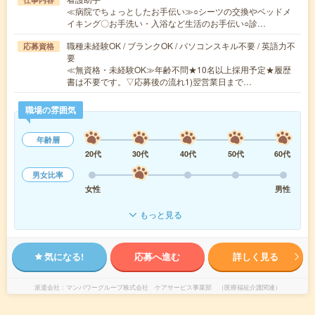
≪病院でちょっとしたお手伝い≫○シーツの交換やベッドメ
イキング〇お手洗い・入浴など生活のお手伝い○診…
職種未経験OK / ブランクOK / パソコンスキル不要 / 英語力不
応募資格
要
≪無資格・未経験OK≫年齢不問★10名以上採用予定★履歴
書は不要です。▽応募後の流れ1)翌営業日まで…
職場の雰囲気
年齢層
20代
30代
40代
50代
60代
男女比率
女性
男性
もっと見る
気になる!
応募へ進む
詳しく見る
派遣会社
マンパワーグループ株式会社 ケアサービス事業部 （医療福祉介護関連）