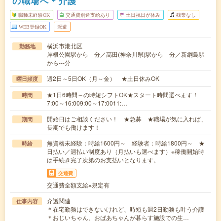
の職場へ＊介護
職種未経験OK
交通費別途支給あり
土日祝日が休み
残業なし
WEB登録OK
派遣
横浜市港北区
勤務地
岸根公園駅から---分／高田(神奈川県)駅から---分／新綱島駅
から---分
週2日～5日OK（月～金） ★土日休みOK
曜日頻度
★1日6時間～の時短シフトOK★スタート時間選べます！
時間
7:00～16:009:00～17:0011:…
開始日はご相談ください！ ★急募 ★職場が気に入れば、
期間
長期でも働けます！
無資格未経験：時給1600円～ 経験者：時給1800円～ ★
時給
日払い／週払い制度あり（月払いも選べます）※稼働開始時
は手続き完了次第のお支払いとなります。
交通費
交通費全額支給※規定有
介護関連
仕事内容
＊在宅勤務はできないけれど、時短も週2日勤務も叶う介護
＊おじいちゃん、おばあちゃんが暮らす施設での生…