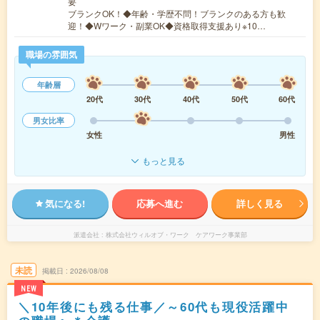
要
ブランクOK！◆年齢・学歴不問！ブランクのある方も歓
迎！◆Wワーク・副業OK◆資格取得支援あり※10…
職場の雰囲気
年齢層
20代
30代
40代
50代
60代
男女比率
女性
男性
もっと見る
気になる!
応募へ進む
詳しく見る
派遣会社
株式会社ウィルオブ・ワーク ケアワーク事業部
未読
掲載日
2026/08/08
NEW
＼10年後にも残る仕事／～60代も現役活躍中