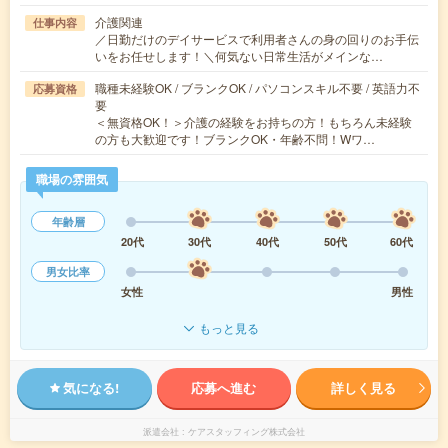
介護関連
仕事内容
／日勤だけのデイサービスで利用者さんの身の回りのお手伝
いをお任せします！＼何気ない日常生活がメインな…
職種未経験OK / ブランクOK / パソコンスキル不要 / 英語力不
応募資格
要
＜無資格OK！＞介護の経験をお持ちの方！もちろん未経験
の方も大歓迎です！ブランクOK・年齢不問！Wワ…
職場の雰囲気
年齢層
20代
30代
40代
50代
60代
男女比率
女性
男性
もっと見る
気になる!
応募へ進む
詳しく見る
派遣会社
ケアスタッフィング株式会社