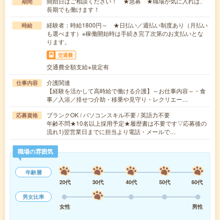
開始日はご相談ください！ ★急募 ★職場が気に入れば、
期間
長期でも働けます！
経験者：時給1800円～ ★日払い／週払い制度あり（月払い
時給
も選べます）※稼働開始時は手続き完了次第のお支払いとな
ります。
交通費
交通費全額支給※規定有
介護関連
仕事内容
【経験を活かして高時給で働ける介護】～お仕事内容～・食
事／入浴／排せつ介助・移乗や見守り・レクリエー…
ブランクOK / パソコンスキル不要 / 英語力不要
応募資格
年齢不問★10名以上採用予定★履歴書は不要です▽応募後の
流れ1)翌営業日までに担当より電話・メールで…
職場の雰囲気
年齢層
20代
30代
40代
50代
60代
男女比率
女性
男性