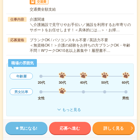
交通費
交通費全額支給
介護関連
仕事内容
＼介護施設で見守りやお手伝い／施設を利用するお年寄りの
サポートをお任せします！＜具体的には…＞・お掃…
ブランクOK / パソコンスキル不要 / 英語力不要
応募資格
＜無資格OK！＞介護の経験をお持ちの方ブランクOK・年齢
不問！WワークOK10名以上募集中！履歴書不…
職場の雰囲気
年齢層
20代
30代
40代
50代
60代
男女比率
女性
男性
もっと見る
気になる!
応募へ進む
詳しく見る