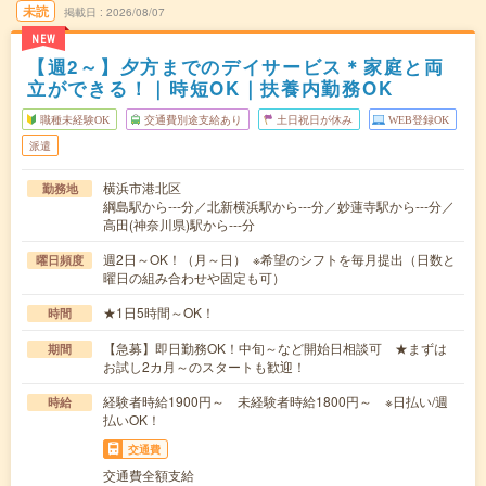
未読
掲載日
2026/08/07
NEW
【週2～】夕方までのデイサービス＊家庭と両
立ができる！｜時短OK｜扶養内勤務OK
職種未経験OK
交通費別途支給あり
土日祝日が休み
WEB登録OK
派遣
横浜市港北区
勤務地
綱島駅から---分／北新横浜駅から---分／妙蓮寺駅から---分／
高田(神奈川県)駅から---分
週2日～OK！（月～日） ※希望のシフトを毎月提出（日数と
曜日頻度
曜日の組み合わせや固定も可）
★1日5時間～OK！
時間
【急募】即日勤務OK！中旬～など開始日相談可 ★まずは
期間
お試し2カ月～のスタートも歓迎！
経験者時給1900円～ 未経験者時給1800円～ ※日払い/週
時給
払いOK！
交通費
交通費全額支給