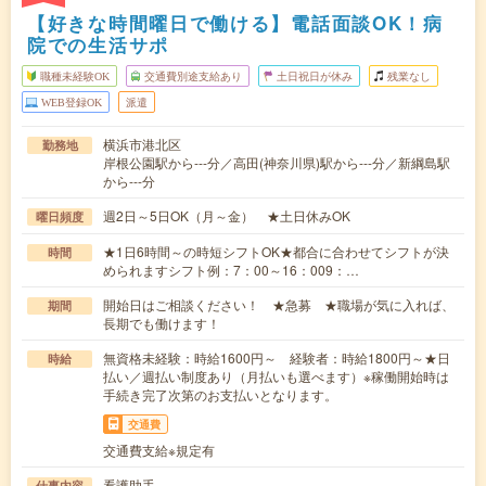
【好きな時間曜日で働ける】電話面談OK！病
院での生活サポ
職種未経験OK
交通費別途支給あり
土日祝日が休み
残業なし
WEB登録OK
派遣
横浜市港北区
勤務地
岸根公園駅から---分／高田(神奈川県)駅から---分／新綱島駅
から---分
週2日～5日OK（月～金） ★土日休みOK
曜日頻度
★1日6時間～の時短シフトOK★都合に合わせてシフトが決
時間
められますシフト例：7：00～16：009：…
開始日はご相談ください！ ★急募 ★職場が気に入れば、
期間
長期でも働けます！
無資格未経験：時給1600円～ 経験者：時給1800円～★日
時給
払い／週払い制度あり（月払いも選べます）※稼働開始時は
手続き完了次第のお支払いとなります。
交通費
交通費支給※規定有
看護助手
仕事内容