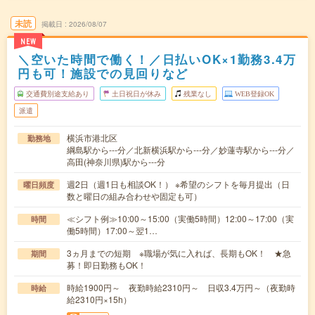
未読
掲載日
2026/08/07
NEW
＼空いた時間で働く！／日払いOK×1勤務3.4万
円も可！施設での見回りなど
交通費別途支給あり
土日祝日が休み
残業なし
WEB登録OK
派遣
横浜市港北区
勤務地
綱島駅から---分／北新横浜駅から---分／妙蓮寺駅から---分／
高田(神奈川県)駅から---分
週2日（週1日も相談OK！） ※希望のシフトを毎月提出（日
曜日頻度
数と曜日の組み合わせや固定も可）
≪シフト例≫10:00～15:00（実働5時間）12:00～17:00（実
時間
働5時間）17:00～翌1…
3ヵ月までの短期 ※職場が気に入れば、長期もOK！ ★急
期間
募！即日勤務もOK！
時給1900円～ 夜勤時給2310円～ 日収3.4万円～（夜勤時
時給
給2310円×15h）