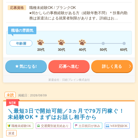
職種未経験OK / ブランクOK
応募資格
●何かしらの事務経験がある方（経験年数不問）＊扶養内勤
務は派遣法による就業者制限があります。詳細はお…
職場の雰囲気
年齢層
20代
30代
40代
50代
60代
気になる!
応募へ進む
詳しく見る
派遣会社
日総ブレイン株式会社
未読
掲載日
2026/08/09
NEW
＼最短3日で開始可能／3ヵ月で79万円稼ぐ！
未経験OK＊まずはお話し相手から
職種未経験OK
交通費別途支給あり
土日祝日が休み
WEB登録OK
派遣