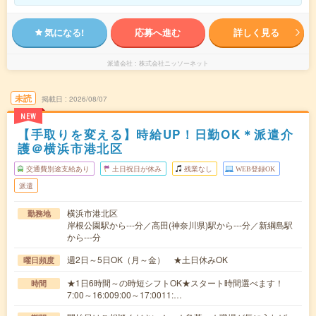
気になる!
応募へ進む
詳しく見る
派遣会社
株式会社ニッソーネット
未読
掲載日
2026/08/07
NEW
【手取りを変える】時給UP！日勤OK＊派遣介
護＠横浜市港北区
交通費別途支給あり
土日祝日が休み
残業なし
WEB登録OK
派遣
横浜市港北区
勤務地
岸根公園駅から---分／高田(神奈川県)駅から---分／新綱島駅
から---分
週2日～5日OK（月～金） ★土日休みOK
曜日頻度
★1日6時間～の時短シフトOK★スタート時間選べます！
時間
7:00～16:009:00～17:0011:…