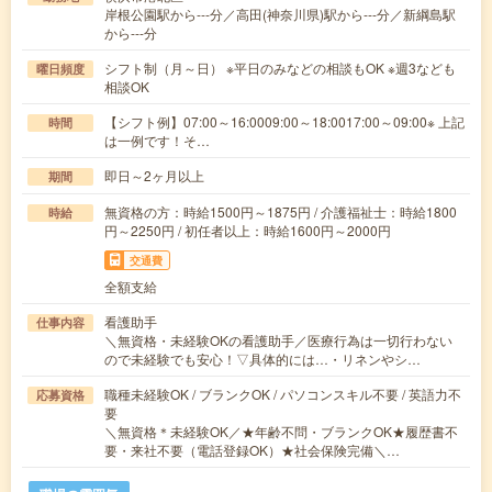
岸根公園駅から---分／高田(神奈川県)駅から---分／新綱島駅
から---分
シフト制（月～日） ※平日のみなどの相談もOK ※週3なども
曜日頻度
相談OK
【シフト例】07:00～16:0009:00～18:0017:00～09:00※ 上記
時間
は一例です！そ…
即日～2ヶ月以上
期間
無資格の方：時給1500円～1875円 / 介護福祉士：時給1800
時給
円～2250円 / 初任者以上：時給1600円～2000円
交通費
全額支給
看護助手
仕事内容
＼無資格・未経験OKの看護助手／医療行為は一切行わない
ので未経験でも安心！▽具体的には…・リネンやシ…
職種未経験OK / ブランクOK / パソコンスキル不要 / 英語力不
応募資格
要
＼無資格＊未経験OK／★年齢不問・ブランクOK★履歴書不
要・来社不要（電話登録OK）★社会保険完備＼…