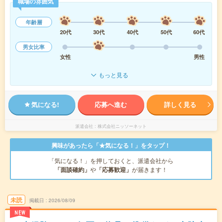
職場の雰囲気
年齢層
20代
30代
40代
50代
60代
男女比率
女性
男性
もっと見る
気になる!
応募へ進む
詳しく見る
派遣会社
株式会社ニッソーネット
興味があったら「★気になる！」をタップ！
「気になる！」を押しておくと、派遣会社から
「面談確約」
や
「応募歓迎」
が届きます！
未読
掲載日
2026/08/09
NEW