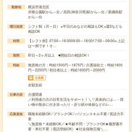
横浜市港北区
勤務地
岸根公園駅から---分／高田(神奈川県)駅から---分／新綱島駅
から---分
シフト制（月～日） ※平日のみなどの相談もOK ※週3なども
曜日頻度
相談OK
【シフト例】07:00～16:0009:00～18:0017:00～09:00※ 上記
時間
は一例です！そ…
即日～2ヶ月以上 ■開始日の相談OK！
期間
無資格の方：時給1500円～1875円 / 介護福祉士：時給1800
時給
円～2250円 / 初任者以上：時給1600円～2000円
交通費
全額支給
介護関連
仕事内容
／利用者の方の日常生活をサポート！＼▽具体的には…・買
い物や散歩に付き添ったり・折り紙や体操などのレ…
職種未経験OK / ブランクOK / パソコンスキル不要 / 英語力不
応募資格
要
＼無資格＊未経験OK／★年齢不問・ブランクOK★履歴書不
要・来社不要（電話登録OK）★社会保険完備＼…