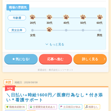
職場の雰囲気
年齢層
20代
30代
40代
50代
60代
男女比率
女性
男性
もっと見る
気になる!
応募へ進む
詳しく見る
派遣会社
株式会社ニッソーネット
未読
掲載日
2026/08/08
NEW
＼日払い×時給1600円／医療行為なし＊付き添
い＊看護サポート
職種未経験OK
交通費別途支給あり
土日祝日が休み
残業なし