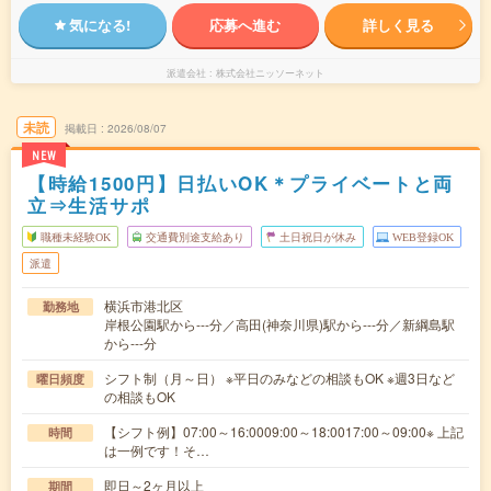
気になる!
応募へ進む
詳しく見る
派遣会社
株式会社ニッソーネット
未読
掲載日
2026/08/07
NEW
【時給1500円】日払いOK＊プライベートと両
立⇒生活サポ
職種未経験OK
交通費別途支給あり
土日祝日が休み
WEB登録OK
派遣
横浜市港北区
勤務地
岸根公園駅から---分／高田(神奈川県)駅から---分／新綱島駅
から---分
シフト制（月～日） ※平日のみなどの相談もOK ※週3日など
曜日頻度
の相談もOK
【シフト例】07:00～16:0009:00～18:0017:00～09:00※ 上記
時間
は一例です！そ…
即日～2ヶ月以上
期間