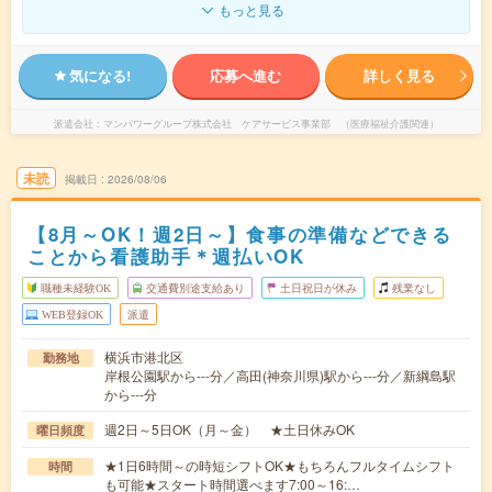
もっと見る
気になる!
応募へ進む
詳しく見る
派遣会社
マンパワーグループ株式会社 ケアサービス事業部 （医療福祉介護関連）
未読
掲載日
2026/08/06
【8月～OK！週2日～】食事の準備などできる
ことから看護助手＊週払いOK
職種未経験OK
交通費別途支給あり
土日祝日が休み
残業なし
WEB登録OK
派遣
横浜市港北区
勤務地
岸根公園駅から---分／高田(神奈川県)駅から---分／新綱島駅
から---分
週2日～5日OK（月～金） ★土日休みOK
曜日頻度
★1日6時間～の時短シフトOK★もちろんフルタイムシフト
時間
も可能★スタート時間選べます7:00～16:…