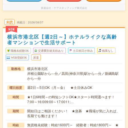
派遣会社
ケアスタッフィング株式会社
未読
掲載日
2026/08/07
NEW
横浜市港北区【週2日～】ホテルライクな高齢
者マンションで生活サポート
職種未経験OK
交通費別途支給あり
土日祝日が休み
残業なし
WEB登録OK
派遣
横浜市港北区
勤務地
岸根公園駅から---分／高田(神奈川県)駅から---分／新綱島駅
から---分
週2日～5日OK（月～金） ★土日休みOK
曜日頻度
★1日6時間～の時短シフトOK★スタート時間選べます！
時間
7:00～16:009:00～17:0011:…
開始日はご相談ください！ ★急募 ★職場が気に入れば、
期間
長期でも働けます！
無資格未経験：時給1600円～ 経験者：時給1800円～ ★
時給