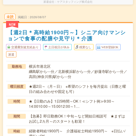
派遣会社
ケアスタッフィング株式会社
未読
掲載日
2026/08/07
NEW
【週2日＊高時給1900円～】シニア向けマンシ
ョンで食事の配膳や見守り＊介護
交通費別途支給あり
土日祝日が休み
残業なし
WEB登録OK
派遣
横浜市港北区
勤務地
綱島駅から---分／北新横浜駅から---分／妙蓮寺駅から---分／
高田(神奈川県)駅から---分
★週2日～（月～日） ※希望のシフトを毎月提出（日数と曜
曜日頻度
日の組み合わせや固定も可）
★【日勤のみ】1日5時間～OK！≪シフト例≫9:00～
時間
14:0010:00～15:0012:00～1…
【急募】即日勤務OK！中旬～など開始日相談可 ★まずは
期間
お試し2カ月～のスタートも歓迎！
経験者時給1900円～ 介護福祉士時給1950円～ ※日払い/
時給
週払いOK