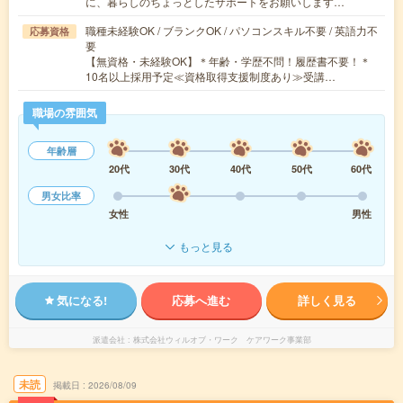
に、暮らしのちょっとしたサポートをお願いします…
職種未経験OK / ブランクOK / パソコンスキル不要 / 英語力不
応募資格
要
【無資格・未経験OK】＊年齢・学歴不問！履歴書不要！＊
10名以上採用予定≪資格取得支援制度あり≫受講…
職場の雰囲気
年齢層
20代
30代
40代
50代
60代
男女比率
女性
男性
もっと見る
気になる!
応募へ進む
詳しく見る
派遣会社
株式会社ウィルオブ・ワーク ケアワーク事業部
未読
掲載日
2026/08/09