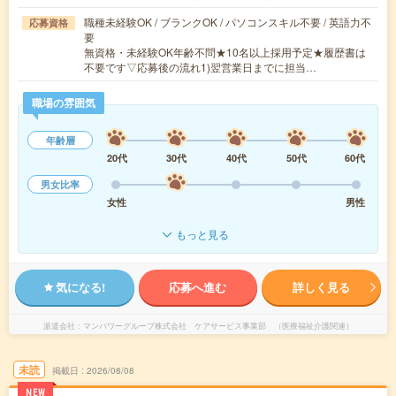
職種未経験OK / ブランクOK / パソコンスキル不要 / 英語力不
応募資格
要
無資格・未経験OK年齢不問★10名以上採用予定★履歴書は
不要です▽応募後の流れ1)翌営業日までに担当…
職場の雰囲気
年齢層
20代
30代
40代
50代
60代
男女比率
女性
男性
もっと見る
気になる!
応募へ進む
詳しく見る
派遣会社
マンパワーグループ株式会社 ケアサービス事業部 （医療福祉介護関連）
未読
掲載日
2026/08/08
NEW