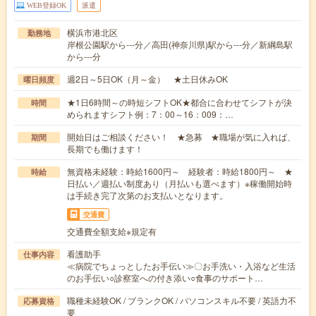
WEB登録OK
派遣
横浜市港北区
勤務地
岸根公園駅から---分／高田(神奈川県)駅から---分／新綱島駅
から---分
週2日～5日OK（月～金） ★土日休みOK
曜日頻度
★1日6時間～の時短シフトOK★都合に合わせてシフトが決
時間
められますシフト例：7：00～16：009：…
開始日はご相談ください！ ★急募 ★職場が気に入れば、
期間
長期でも働けます！
無資格未経験：時給1600円～ 経験者：時給1800円～ ★
時給
日払い／週払い制度あり（月払いも選べます）※稼働開始時
は手続き完了次第のお支払いとなります。
交通費
交通費全額支給※規定有
看護助手
仕事内容
≪病院でちょっとしたお手伝い≫〇お手洗い・入浴など生活
のお手伝い○診察室への付き添い○食事のサポート…
職種未経験OK / ブランクOK / パソコンスキル不要 / 英語力不
応募資格
要