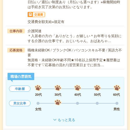
日払い／週払い制度あり（月払いも選べます）※稼働開始時
は手続き完了次第のお支払いとなります。
交通費
交通費全額支給※規定有
介護関連
仕事内容
＊入居者の方の「ありがとう」が嬉しい＊お年寄りを笑顔に
する介護のお仕事です。おじいちゃん、おばあちゃ…
職種未経験OK / ブランクOK / パソコンスキル不要 / 英語力不
応募資格
要
無資格・未経験OK年齢不問★10名以上採用予定★履歴書は
不要です▽応募後の流れ1)翌営業日までに担当…
職場の雰囲気
年齢層
20代
30代
40代
50代
60代
男女比率
女性
男性
もっと見る