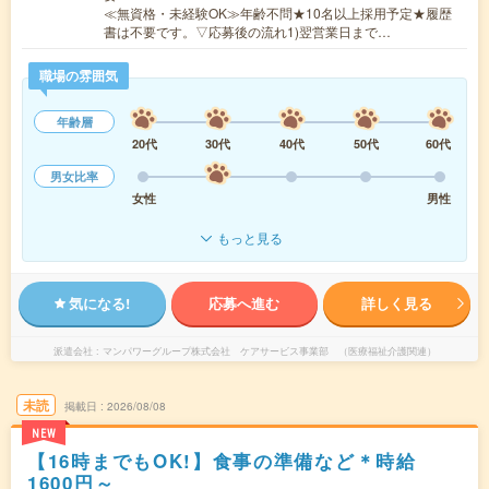
≪無資格・未経験OK≫年齢不問★10名以上採用予定★履歴
書は不要です。▽応募後の流れ1)翌営業日まで…
職場の雰囲気
年齢層
20代
30代
40代
50代
60代
男女比率
女性
男性
もっと見る
気になる!
応募へ進む
詳しく見る
派遣会社
マンパワーグループ株式会社 ケアサービス事業部 （医療福祉介護関連）
未読
掲載日
2026/08/08
NEW
【16時までもOK!】食事の準備など＊時給
1600円～