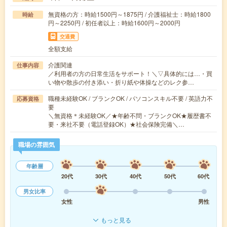
無資格の方：時給1500円～1875円 / 介護福祉士：時給1800
時給
円～2250円 / 初任者以上：時給1600円～2000円
交通費
全額支給
介護関連
仕事内容
／利用者の方の日常生活をサポート！＼▽具体的には…・買
い物や散歩の付き添い・折り紙や体操などのレク参…
職種未経験OK / ブランクOK / パソコンスキル不要 / 英語力不
応募資格
要
＼無資格＊未経験OK／★年齢不問・ブランクOK★履歴書不
要・来社不要（電話登録OK）★社会保険完備＼…
職場の雰囲気
年齢層
20代
30代
40代
50代
60代
男女比率
女性
男性
もっと見る