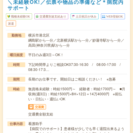
＼未経験OK!／伝票や物品の準備など＊病院内
サポート
職種未経験OK
交通費別途支給あり
土日祝日が休み
WEB登録OK
派遣
横浜市港北区
勤務地
綱島駅から---分／北新横浜駅から---分／妙蓮寺駅から---分／
高田(神奈川県)駅から---分
平日のみ週3日～OK！
曜日頻度
下記時間帯よりご相談OK07:30-16:30 / 08:00-17:00 /
時間
08:30-17:3…
長期のお仕事です。開始日はご相談ください！ ※急募
期間
無資格未経験：時給1500円～ 経験者：時給1700円～ ■月
時給
収例(週3日)：時給1500円×8H×12日＝14万4000円 ※前払
い・日払い・週払いOK
交通費
交通費全額支給
看護助手
仕事内容
【病院でのサポート】患者様が少しでも早く退院出来るよう