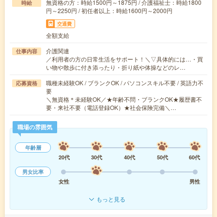
無資格の方：時給1500円～1875円 / 介護福祉士：時給1800
時給
円～2250円 / 初任者以上：時給1600円～2000円
交通費
全額支給
介護関連
仕事内容
／利用者の方の日常生活をサポート！＼▽具体的には…・買
い物や散歩に付き添ったり・折り紙や体操などのレ…
職種未経験OK / ブランクOK / パソコンスキル不要 / 英語力不
応募資格
要
＼無資格＊未経験OK／★年齢不問・ブランクOK★履歴書不
要・来社不要（電話登録OK）★社会保険完備＼…
職場の雰囲気
年齢層
20代
30代
40代
50代
60代
男女比率
女性
男性
もっと見る