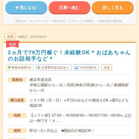
気になる!
応募へ進む
詳しく見る
派遣会社
マンパワーグループ株式会社 ケアサービス事業部 （医療福祉介護関連）
未読
掲載日
2026/08/07
NEW
3ヵ月で79万円稼ぐ！未経験OK＊おばあちゃん
のお話相手など＊
職種未経験OK
交通費別途支給あり
WEB登録OK
派遣
横浜市港北区
勤務地
岸根公園駅から---分／高田(神奈川県)駅から---分／新綱島駅
から---分
シフト制（月～日） ※平日のみなどの相談もOK ※週3なども
曜日頻度
相談OK
【シフト例】07:00～16:0009:00～18:0017:00～09:00※ 上記
時間
は一例です！そ…
即日～2ヶ月以上 ■開始日の相談OK！
期間