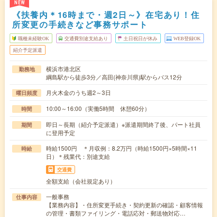
NEW
《扶養内＊16時まで・週2日～》在宅あり！住
所変更の手続きなど事務サポート
職種未経験OK
交通費別途支給あり
土日祝日が休み
WEB登録OK
紹介予定派遣
横浜市港北区
勤務地
綱島駅から徒歩3分／高田(神奈川県)駅からバス12分
月火木金のうち週2～3日
曜日頻度
10:00～16:00（実働5時間 休憩60分）
時間
即日～長期（紹介予定派遣）※派遣期間終了後、パート社員
期間
に登用予定
時給1500円 ＊月収例：8.2万円（時給1500円×5時間×11
時給
日）＊残業代：別途支給
交通費
全額支給（会社規定あり）
一般事務
仕事内容
【業務内容】・住所変更手続き・契約更新の確認・顧客情報
の管理・書類ファイリング・電話応対・郵送物対応…