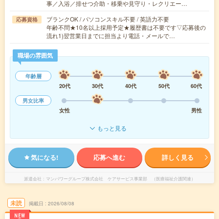
事／入浴／排せつ介助・移乗や見守り・レクリエー…
ブランクOK / パソコンスキル不要 / 英語力不要
応募資格
年齢不問★10名以上採用予定★履歴書は不要です▽応募後の
流れ1)翌営業日までに担当より電話・メールで…
職場の雰囲気
年齢層
20代
30代
40代
50代
60代
男女比率
女性
男性
もっと見る
気になる!
応募へ進む
詳しく見る
派遣会社
マンパワーグループ株式会社 ケアサービス事業部 （医療福祉介護関連）
未読
掲載日
2026/08/08
NEW