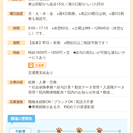
東山田駅から徒歩15分／溝の口駅からバス25分
月・火・木・金 ※週4日勤務。※表記の曜日は例。※週5日勤
曜日頻度
務も相談可。
9:00～17:15 ※休憩60分。※土曜は9時～12時45分（休憩な
時間
し）です。
【急募】即日～長期 ※開始日はご相談可能です！
期間
時給1600円～1650円＋交 ■給与の前払いが可能な速払いサ
時給
ービスあり
交通費
交通費支給あり
総務・人事・労務
仕事内容
＊社会保険事務＊給与計算＊勤怠データ管理＊入退職データ
管理＊院内郵便物配布＊院内のお知らせ作成＊郵送…
職種未経験OK / ブランクOK / 英語力不要
応募資格
◆事務経験がある方 #初めての派遣歓迎
職場の雰囲気
年齢層