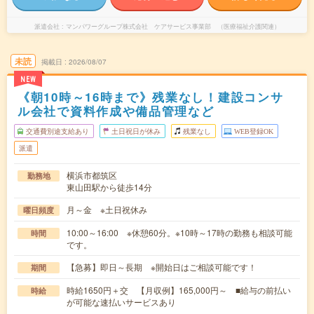
派遣会社
マンパワーグループ株式会社 ケアサービス事業部 （医療福祉介護関連）
未読
掲載日
2026/08/07
NEW
《朝10時～16時まで》残業なし！建設コンサ
ル会社で資料作成や備品管理など
交通費別途支給あり
土日祝日が休み
残業なし
WEB登録OK
派遣
横浜市都筑区
勤務地
東山田駅から徒歩14分
月～金 ※土日祝休み
曜日頻度
10:00～16:00 ※休憩60分。※10時～17時の勤務も相談可能
時間
です。
【急募】即日～長期 ※開始日はご相談可能です！
期間
時給1650円＋交 【月収例】165,000円～ ■給与の前払い
時給
が可能な速払いサービスあり