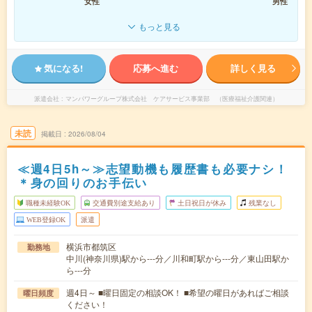
女性
男性
もっと見る
気になる!
応募へ進む
詳しく見る
派遣会社
マンパワーグループ株式会社 ケアサービス事業部 （医療福祉介護関連）
未読
掲載日
2026/08/04
≪週4日5h～≫志望動機も履歴書も必要ナシ！
＊身の回りのお手伝い
職種未経験OK
交通費別途支給あり
土日祝日が休み
残業なし
WEB登録OK
派遣
横浜市都筑区
勤務地
中川(神奈川県)駅から---分／川和町駅から---分／東山田駅か
ら---分
週4日～ ■曜日固定の相談OK！ ■希望の曜日があればご相談
曜日頻度
ください！