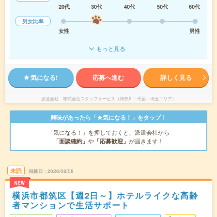
20代
30代
40代
50代
60代
男女比率
女性
男性
もっと見る
気になる!
応募へ進む
詳しく見る
派遣会社
株式会社スタッフサービス（神奈川・千葉・埼玉エリア）
興味があったら「★気になる！」をタップ！
「気になる！」を押しておくと、派遣会社から
「面談確約」
や
「応募歓迎」
が届きます！
未読
掲載日
2026/08/08
NEW
横浜市都筑区【週2日～】ホテルライクな高齢
者マンションで生活サポート