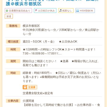
護＠横浜市都筑区
交通費別途支給あり
土日祝日が休み
残業なし
WEB登録OK
派遣
横浜市都筑区
勤務地
中川(神奈川県)駅から---分／川和町駅から---分／東山田駅か
ら---分
週2日～5日OK（月～金） ★土日休みOK
曜日頻度
★1日6時間～の時短シフトOK★スタート時間選べます！
時間
7:00～16:009:00～17:0011:…
開始日はご相談ください！ ★急募 ★職場が気に入れば、
期間
長期でも働けます！
経験者：時給1800円～ ★日払い／週払い制度あり（月払い
時給
も選べます）※稼働開始時は手続き完了次第のお支払いとな
ります。
交通費
交通費全額支給※規定有
介護関連
仕事内容
【経験を活かして高時給で働ける介護】～お仕事内容～・食