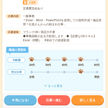
交通費
交通費支給あり
一般事務
仕事内容
＊Excel・Word・PowerPointを使用しての資料作成＊備品管
理＊社員さんからの頼まれ仕事…
ブランクOK / 英語力不要
応募資格
◆事務経験がある方歓迎します。◆【必要なOAスキル】
Excel（関数） #初めての派遣歓迎
職場の雰囲気
年齢層
20代
30代
40代
50代
60代
男女比率
女性
男性
もっと見る
気になる!
応募へ進む
詳しく見る