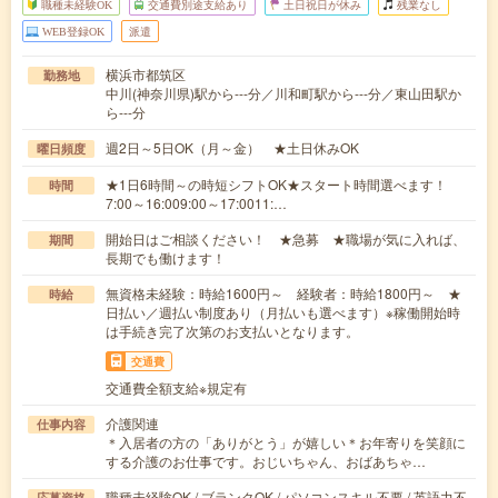
職種未経験OK
交通費別途支給あり
土日祝日が休み
残業なし
WEB登録OK
派遣
横浜市都筑区
勤務地
中川(神奈川県)駅から---分／川和町駅から---分／東山田駅か
ら---分
週2日～5日OK（月～金） ★土日休みOK
曜日頻度
★1日6時間～の時短シフトOK★スタート時間選べます！
時間
7:00～16:009:00～17:0011:…
開始日はご相談ください！ ★急募 ★職場が気に入れば、
期間
長期でも働けます！
無資格未経験：時給1600円～ 経験者：時給1800円～ ★
時給
日払い／週払い制度あり（月払いも選べます）※稼働開始時
は手続き完了次第のお支払いとなります。
交通費
交通費全額支給※規定有
介護関連
仕事内容
＊入居者の方の「ありがとう」が嬉しい＊お年寄りを笑顔に
する介護のお仕事です。おじいちゃん、おばあちゃ…
職種未経験OK / ブランクOK / パソコンスキル不要 / 英語力不
応募資格