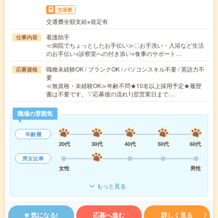
交通費
交通費全額支給※規定有
看護助手
仕事内容
≪病院でちょっとしたお手伝い≫〇お手洗い・入浴など生活
のお手伝い○診察室への付き添い○食事のサポート…
職種未経験OK / ブランクOK / パソコンスキル不要 / 英語力不
応募資格
要
≪無資格・未経験OK≫年齢不問★10名以上採用予定★履歴
書は不要です。▽応募後の流れ1)翌営業日まで…
職場の雰囲気
年齢層
20代
30代
40代
50代
60代
男女比率
女性
男性
もっと見る
気になる!
応募へ進む
詳しく見る