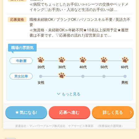
≪病院でちょっとしたお手伝い≫○シーツの交換やベッドメ
イキング〇お手洗い・入浴など生活のお手伝い○診…
職種未経験OK / ブランクOK / パソコンスキル不要 / 英語力不
応募資格
要
≪無資格・未経験OK≫年齢不問★10名以上採用予定★履歴
書は不要です。▽応募後の流れ1)翌営業日まで…
職場の雰囲気
年齢層
20代
30代
40代
50代
60代
男女比率
女性
男性
もっと見る
気になる!
応募へ進む
詳しく見る
派遣会社
マンパワーグループ株式会社 ケアサービス事業部 （医療福祉介護関連）