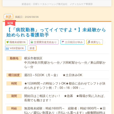
派遣会社
日研トータルソーシング株式会社 メディカルケア事業部
未読
掲載日
2026/08/06
NEW
【「病院勤務」ってイイですよ＊】未経験から
始められる看護助手
職種未経験OK
交通費別途支給あり
土日祝日が休み
残業なし
WEB登録OK
派遣
横浜市都筑区
勤務地
中川(神奈川県)駅から---分／川和町駅から---分／東山田駅か
ら---分
週2日～5日OK（月～金） ★土日休みOK
曜日頻度
★1日6時間～の時短シフトOK★都合に合わせてシフトが決
時間
められますシフト例：7：00～16：009：…
開始日はご相談ください！ ★急募 ★職場が気に入れば、
期間
長期でも働けます！
無資格未経験：時給1600円～ 経験者：時給1800円～★日
時給
払い／週払い制度あり（月払いも選べます）※稼働開始時は