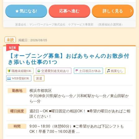
気になる!
応募へ進む
詳しく見る
派遣会社
マンパワーグループ株式会社 ケアサービス事業部 （医療福祉介護関連）
未読
掲載日
2026/08/05
NEW
【オープニング募集】おばあちゃんのお散歩付
き添いも仕事の1つ
職種未経験OK
交通費別途支給あり
土日祝日が休み
残業なし
WEB登録OK
派遣
横浜市都筑区
勤務地
中川(神奈川県)駅から---分／川和町駅から---分／東山田駅か
ら---分
週2日～OK ■曜日固定の相談OK！ ■希望の曜日があればご相
曜日頻度
談ください！
9:00～18:00（休憩60分）■ご希望があれば下記シフトも
時間
OK！早番 7:00～16:00遅番 …