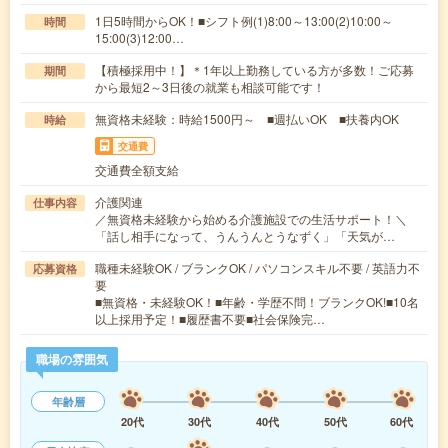
1日5時間からOK！■シフト例(1)8:00～13:00(2)10:00～
時間
15:00(3)12:00…
【積極採用中！】＊1年以上勤務している方が多数！ご応募
期間
から最短2～3日後の就業も相談可能です！
無資格未経験：時給1500円～ ■週払いOK ■扶養内OK
時給
交通費
交通費全額支給
介護関連
仕事内容
／無資格未経験から始める介護施設での生活サポート！＼
「話し相手になって、うんうんとうなずく」「天気が…
職種未経験OK / ブランクOK / パソコンスキル不要 / 英語力不
応募資格
要
■無資格・未経験OK！■年齢・学歴不問！ブランクOK!■10名
以上採用予定！■履歴書不要■社会保険完…
職場の雰囲気
年齢層
20代
30代
40代
50代
60代