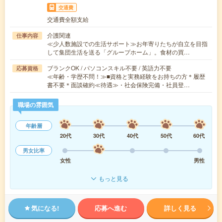
交通費
交通費全額支給
介護関連
仕事内容
≪少人数施設での生活サポート≫お年寄りたちが自立を目指
して集団生活を送る「グループホーム」。食材の買…
ブランクOK / パソコンスキル不要 / 英語力不要
応募資格
≪年齢・学歴不問！≫■資格と実務経験をお持ちの方＊履歴
書不要＊面談確約≪待遇≫・社会保険完備・社員登…
職場の雰囲気
年齢層
20代
30代
40代
50代
60代
男女比率
女性
男性
もっと見る
気になる!
応募へ進む
詳しく見る