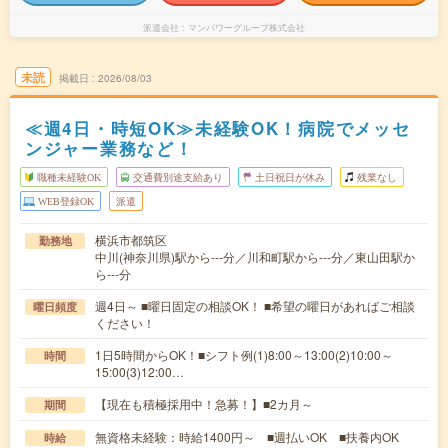
派遣会社
マンパワーグループ株式会社
未読
掲載日
2026/08/03
≪週4日・時短OK≫未経験OK！病院でメッセ
ンジャー業務など！
職種未経験OK
交通費別途支給あり
土日祝日が休み
残業なし
WEB登録OK
派遣
横浜市都筑区
勤務地
中川(神奈川県)駅から---分／川和町駅から---分／東山田駅か
ら---分
週4日～ ■曜日固定の相談OK！ ■希望の曜日があればご相談
曜日頻度
ください！
1日5時間からOK！■シフト例(1)8:00～13:00(2)10:00～
時間
15:00(3)12:00…
【現在も積極採用中！急募！】■2カ月～
期間
無資格未経験：時給1400円～ ■週払いOK ■扶養内OK
時給