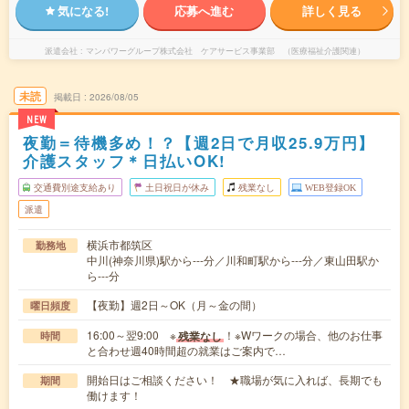
気になる!
応募へ進む
詳しく見る
派遣会社
マンパワーグループ株式会社 ケアサービス事業部 （医療福祉介護関連）
未読
掲載日
2026/08/05
NEW
夜勤＝待機多め！？【週2日で月収25.9万円】
介護スタッフ＊日払いOK!
交通費別途支給あり
土日祝日が休み
残業なし
WEB登録OK
派遣
横浜市都筑区
勤務地
中川(神奈川県)駅から---分／川和町駅から---分／東山田駅か
ら---分
【夜勤】週2日～OK（月～金の間）
曜日頻度
16:00～翌9:00 ※
！※Wワークの場合、他のお仕事
残業なし
時間
と合わせ週40時間超の就業はご案内で…
開始日はご相談ください！ ★職場が気に入れば、長期でも
期間
働けます！