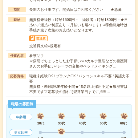
長期のお仕事です。開始日はご相談ください！ ★急募
期間
無資格未経験：時給1600円～ 経験者：時給1800円～★日
時給
払い／週払い制度あり（月払いも選べます）※稼働開始時は
手続き完了次第のお支払いとなります。
交通費
交通費支給※規定有
看護助手
仕事内容
≪病院でちょっとしたお手伝い≫○カルテ整理などの看護師
さんのお手伝い○シーツの交換やベッドメイキング…
職種未経験OK / ブランクOK / パソコンスキル不要 / 英語力不
応募資格
要
無資格・未経験OK年齢不問★10名以上採用予定★履歴書は
不要です▽応募後の流れ1)翌営業日までに担当…
職場の雰囲気
年齢層
20代
30代
40代
50代
60代
男女比率