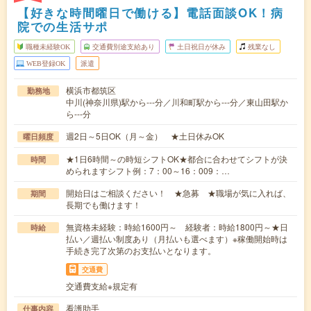
【好きな時間曜日で働ける】電話面談OK！病
院での生活サポ
職種未経験OK
交通費別途支給あり
土日祝日が休み
残業なし
WEB登録OK
派遣
横浜市都筑区
勤務地
中川(神奈川県)駅から---分／川和町駅から---分／東山田駅か
ら---分
週2日～5日OK（月～金） ★土日休みOK
曜日頻度
★1日6時間～の時短シフトOK★都合に合わせてシフトが決
時間
められますシフト例：7：00～16：009：…
開始日はご相談ください！ ★急募 ★職場が気に入れば、
期間
長期でも働けます！
無資格未経験：時給1600円～ 経験者：時給1800円～★日
時給
払い／週払い制度あり（月払いも選べます）※稼働開始時は
手続き完了次第のお支払いとなります。
交通費
交通費支給※規定有
看護助手
仕事内容