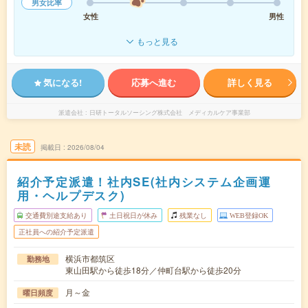
男女比率
女性
男性
もっと見る
気になる!
応募へ進む
詳しく見る
派遣会社
日研トータルソーシング株式会社 メディカルケア事業部
未読
掲載日
2026/08/04
紹介予定派遣！社内SE(社内システム企画運
用・ヘルプデスク)
交通費別途支給あり
土日祝日が休み
残業なし
WEB登録OK
正社員への紹介予定派遣
横浜市都筑区
勤務地
東山田駅から徒歩18分／仲町台駅から徒歩20分
月～金
曜日頻度