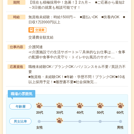
【現在も積極採用中！急募！】2カ月～ ■ご応募から最短2
期間
～3日後の就業も相談可能です！
無資格未経験：時給1500円～ ■週払いOK ■扶養内OK ■
時給
日収1万2000円以上
交通費
交通費全額支給
介護関連
仕事内容
≪介護施設での生活サポート≫▽具体的なお仕事は…・食事
の配膳や食事中の見守り・トイレやお風呂のサポー…
職種未経験OK / ブランクOK / パソコンスキル不要 / 英語力不
応募資格
要
■無資格・未経験OK！■年齢・学歴不問！ブランクOK!■10名
以上採用予定！■履歴書不要■社会保険完…
職場の雰囲気
年齢層
20代
30代
40代
50代
60代
男女比率
女性
男性