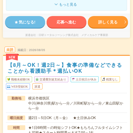
もっと見る
気になる!
応募へ進む
詳しく見る
派遣会社
日研トータルソーシング株式会社 メディカルケア事業部
未読
掲載日
2026/08/05
NEW
【8月～OK！週2日～】食事の準備などできる
ことから看護助手＊週払いOK
職種未経験OK
交通費別途支給あり
土日祝日が休み
残業なし
WEB登録OK
派遣
横浜市都筑区
勤務地
中川(神奈川県)駅から---分／川和町駅から---分／東山田駅か
ら---分
週2日～5日OK（月～金） ★土日休みOK
曜日頻度
★1日6時間～の時短シフトOK★もちろんフルタイムシフト
時間
も可能★スタート時間選べます7:00～16:…