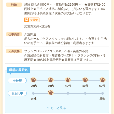
経験者時給1800円～（夜勤時給2250円～）★日収3万2400
時給
円以上★日払い／週払い制度あり（月払いも選べます）※稼
働開始時は手続き完了次第のお支払いとなります。
交通費
交通費支給※規定有
介護関連
仕事内容
老人ホームでケアスタッフをお願いします。・食事やお手洗
いのお手伝い・就寝前の水分補給・利用者さまが安…
ブランクOK / パソコンスキル不要 / 英語力不要
応募資格
介護経験のある方（無資格でもOK！）ブランクOK年齢・学
歴不問★10名以上採用予定★履歴書は不要です…
職場の雰囲気
年齢層
20代
30代
40代
50代
60代
男女比率
女性
男性
もっと見る