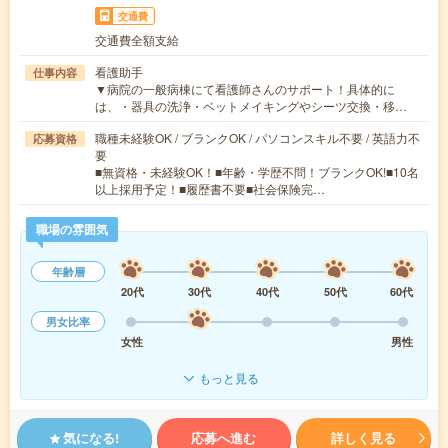
交通費
交通費全額支給
看護助手
仕事内容
▼病院の一般病棟にて看護師さんのサポート！具体的に
は、・器具の洗浄・ベットメイキングやシーツ交換・移…
職種未経験OK / ブランクOK / パソコンスキル不要 / 英語力不
応募資格
要
■無資格・未経験OK！■年齢・学歴不問！ブランクOK!■10名
以上採用予定！■履歴書不要■社会保険完…
職場の雰囲気
年齢層
20代
30代
40代
50代
60代
男女比率
女性
男性
もっと見る
気になる!
応募へ進む
詳しく見る