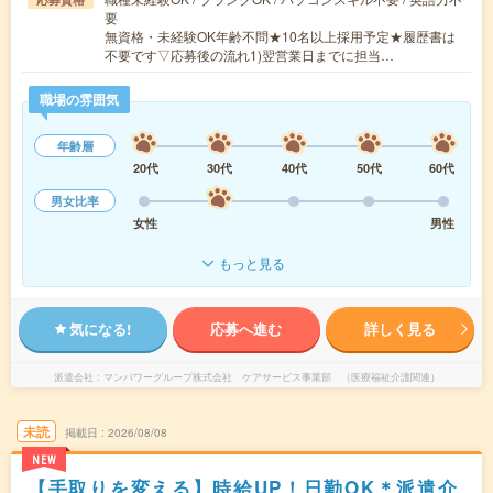
要
無資格・未経験OK年齢不問★10名以上採用予定★履歴書は
不要です▽応募後の流れ1)翌営業日までに担当…
職場の雰囲気
年齢層
20代
30代
40代
50代
60代
男女比率
女性
男性
もっと見る
気になる!
応募へ進む
詳しく見る
派遣会社
マンパワーグループ株式会社 ケアサービス事業部 （医療福祉介護関連）
未読
掲載日
2026/08/08
NEW
【手取りを変える】時給UP！日勤OK＊派遣介