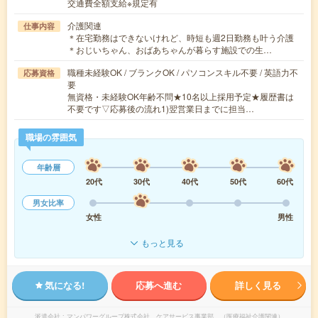
交通費全額支給※規定有
介護関連
仕事内容
＊在宅勤務はできないけれど、時短も週2日勤務も叶う介護
＊おじいちゃん、おばあちゃんが暮らす施設での生…
職種未経験OK / ブランクOK / パソコンスキル不要 / 英語力不
応募資格
要
無資格・未経験OK年齢不問★10名以上採用予定★履歴書は
不要です▽応募後の流れ1)翌営業日までに担当…
職場の雰囲気
年齢層
20代
30代
40代
50代
60代
男女比率
女性
男性
もっと見る
気になる!
応募へ進む
詳しく見る
派遣会社
マンパワーグループ株式会社 ケアサービス事業部 （医療福祉介護関連）