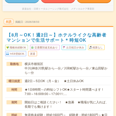
派遣会社
日研トータルソーシング株式会社 メディカルケア事業部
未読
掲載日
2026/08/03
【8月～OK！週2日～】ホテルライクな高齢者
マンションで生活サポート＊時短OK
職種未経験OK
交通費別途支給あり
土日祝日が休み
残業なし
WEB登録OK
派遣
横浜市都筑区
勤務地
中川(神奈川県)駅から---分／川和町駅から---分／東山田駅か
ら---分
週2日～5日OK（月～金） ★土日休みOK
曜日頻度
★1日6時間～の時短シフトOK★スタート時間選べます！
時間
7:00～16:009:00～17:0011:…
開始日はご相談ください！ ★急募 ★職場が気に入れば、
期間
長期でも働けます！
無資格未経験：時給1600円～ 経験者：時給1800円～★日
時給