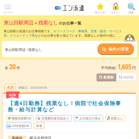
メニュー
気になる!
ログイン
検索
東山田駅周辺
×
残業なし
のお仕事一覧
東山田駅の派遣のお仕事情報です。
オフィスワーク・事務系
、
営業・販売・サービス
系
、
クリエイティブ系
などのお仕事を取り揃えています。残業なしの条件の他に、
交
通費別途支給あり
、
職種未経験OK
、
友だちと一緒の応募OK
などのこだわり条件も取
り揃えています。
条件の変更
東山田駅周辺 / 残業なし
20
1,605
全
件
平均時給:
円
時給順
新着順
未読
掲載日
2026/08/08
NEW
【週4日勤務】残業なし！病院で社会保険事
務・給与計算など
職種未経験OK
交通費別途支給あり
土日祝日が休み
残業なし
WEB登録OK
派遣
横浜市都筑区
勤務地