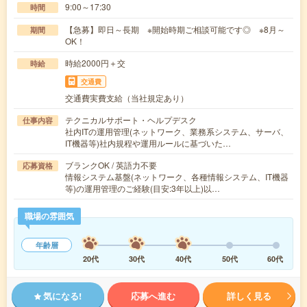
9:00～17:30
時間
【急募】即日～長期 ※開始時期ご相談可能です◎ ※8月～
期間
OK！
時給2000円＋交
時給
交通費
交通費実費支給（当社規定あり）
テクニカルサポート・ヘルプデスク
仕事内容
社内ITの運用管理(ネットワーク、業務系システム、サーバ、
IT機器等)社内規程や運用ルールに基づいた…
ブランクOK / 英語力不要
応募資格
情報システム基盤(ネットワーク、各種情報システム、IT機器
等)の運用管理のご経験(目安:3年以上)以…
職場の雰囲気
年齢層
20代
30代
40代
50代
60代
気になる!
応募へ進む
詳しく見る