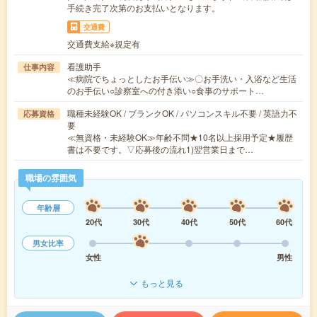
手続き完了次第のお支払いとなります。
交通費
交通費支給※規定有
看護助手
仕事内容
≪病院でちょっとしたお手伝い≫〇お手洗い・入浴など生活
のお手伝い○診察室への付き添い○食事のサポート…
職種未経験OK / ブランクOK / パソコンスキル不要 / 英語力不
応募資格
要
≪無資格・未経験OK≫年齢不問★10名以上採用予定★履歴
書は不要です。▽応募後の流れ1)翌営業日まで…
職場の雰囲気
年齢層
20代
30代
40代
50代
60代
男女比率
女性
男性
もっと見る