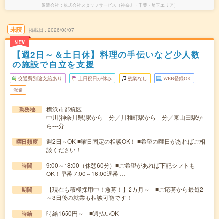
派遣会社
株式会社スタッフサービス（神奈川・千葉・埼玉エリア）
未読
掲載日
2026/08/07
NEW
【週2日～＆土日休】料理の手伝いなど少人数
の施設で自立を支援
交通費別途支給あり
土日祝日が休み
残業なし
WEB登録OK
派遣
横浜市都筑区
勤務地
中川(神奈川県)駅から---分／川和町駅から---分／東山田駅か
ら---分
週2日～OK ■曜日固定の相談OK！ ■希望の曜日があればご相
曜日頻度
談ください！
9:00～18:00（休憩60分）■ご希望があれば下記シフトも
時間
OK！早番 7:00～16:00遅番 …
【現在も積極採用中！急募！】2カ月～ ■ご応募から最短2
期間
～3日後の就業も相談可能です！
時給1650円～ ■週払いOK
時給