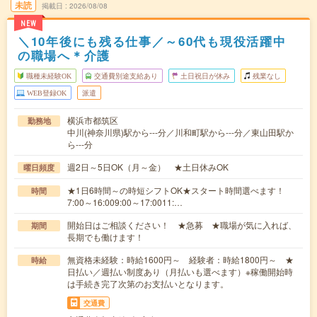
未読
掲載日
2026/08/08
NEW
＼10年後にも残る仕事／～60代も現役活躍中
の職場へ＊介護
職種未経験OK
交通費別途支給あり
土日祝日が休み
残業なし
WEB登録OK
派遣
横浜市都筑区
勤務地
中川(神奈川県)駅から---分／川和町駅から---分／東山田駅か
ら---分
週2日～5日OK（月～金） ★土日休みOK
曜日頻度
★1日6時間～の時短シフトOK★スタート時間選べます！
時間
7:00～16:009:00～17:0011:…
開始日はご相談ください！ ★急募 ★職場が気に入れば、
期間
長期でも働けます！
無資格未経験：時給1600円～ 経験者：時給1800円～ ★
時給
日払い／週払い制度あり（月払いも選べます）※稼働開始時
は手続き完了次第のお支払いとなります。
交通費