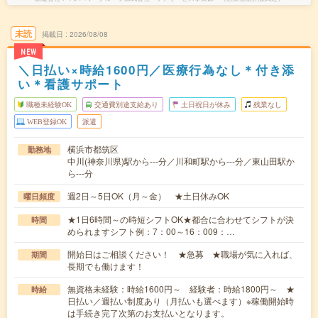
未読
掲載日
2026/08/08
NEW
＼日払い×時給1600円／医療行為なし＊付き添
い＊看護サポート
職種未経験OK
交通費別途支給あり
土日祝日が休み
残業なし
WEB登録OK
派遣
横浜市都筑区
勤務地
中川(神奈川県)駅から---分／川和町駅から---分／東山田駅か
ら---分
週2日～5日OK（月～金） ★土日休みOK
曜日頻度
★1日6時間～の時短シフトOK★都合に合わせてシフトが決
時間
められますシフト例：7：00～16：009：…
開始日はご相談ください！ ★急募 ★職場が気に入れば、
期間
長期でも働けます！
無資格未経験：時給1600円～ 経験者：時給1800円～ ★
時給
日払い／週払い制度あり（月払いも選べます）※稼働開始時
は手続き完了次第のお支払いとなります。