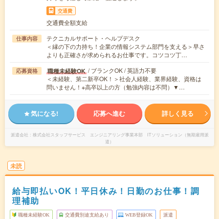
交通費
交通費全額支給
テクニカルサポート・ヘルプデスク
仕事内容
＜縁の下の力持ち！企業の情報システム部門を支える＞早さ
よりも正確さが求められるお仕事です。コツコツ丁…
/ ブランクOK / 英語力不要
職種未経験OK
応募資格
＜未経験、第二新卒OK！＞社会人経験、業界経験、資格は
問いません！※高卒以上の方（勉強内容は不問）▼…
気になる!
応募へ進む
詳しく見る
派遣会社
株式会社スタッフサービス エンジニアリング事業本部 ITソリューション（無期雇用派
遣）
未読
給与即払いOK！平日休み！日勤のお仕事！調
理補助
職種未経験OK
交通費別途支給あり
WEB登録OK
派遣