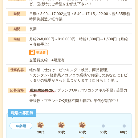
ど、面接時にご希望をお伝え下さい！
日勤：8:00～17:002交替：8:40～17:15／22:00～翌6:35勤務
時間
時間例製造／軽作業…
長期
期間
月給248,000円～310,000円 時給1,300円～1,500円（月給
時給
＋各種手当）
交通費
交通費支給 ※規定有
軽作業（仕分け・ピッキング・検品、商品管理）
仕事内容
＼カンタン×軽作業／コツコツ業務でお探しのあなたにもピ
ッタリの職場がきっと見つかります！自分らしく働…
/ ブランクOK / パソコンスキル不要 / 英語力
職種未経験OK
応募資格
不要
未経験・ブランクOK資格不問！幅広い年代が活躍中！
職場の雰囲気
年齢層
20代
30代
40代
50代
60代