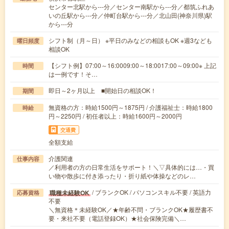
センター北駅から---分／センター南駅から---分／都筑ふれあ
いの丘駅から---分／仲町台駅から---分／北山田(神奈川県)駅
から---分
シフト制（月～日） ※平日のみなどの相談もOK ※週3なども
曜日頻度
相談OK
【シフト例】07:00～16:0009:00～18:0017:00～09:00※ 上記
時間
は一例です！そ…
即日～2ヶ月以上 ■開始日の相談OK！
期間
無資格の方：時給1500円～1875円 / 介護福祉士：時給1800
時給
円～2250円 / 初任者以上：時給1600円～2000円
交通費
全額支給
介護関連
仕事内容
／利用者の方の日常生活をサポート！＼▽具体的には…・買
い物や散歩に付き添ったり・折り紙や体操などのレ…
/ ブランクOK / パソコンスキル不要 / 英語力
職種未経験OK
応募資格
不要
＼無資格＊未経験OK／★年齢不問・ブランクOK★履歴書不
要・来社不要（電話登録OK）★社会保険完備＼…