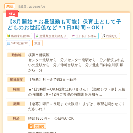
未読
掲載日
2026/08/06
NEW
【8月開始＊お昼退勤も可能】保育士として子
どものお世話係など＊1日3時間～OK！
職種未経験OK
交通費別途支給あり
土日祝日が休み
残業なし
WEB登録OK
派遣
横浜市都筑区
勤務地
センター北駅から---分／センター南駅から---分／都筑ふれあ
いの丘駅から---分／仲町台駅から---分／北山田(神奈川県)駅
から---分
【急募】月～金で週2日～勤務
曜日頻度
★1日3時間～OK♪残業はありません！【勤務シフト例】人気
時間
の時間帯：9～12時ご希望の時間帯をお知ら…
【急募】即日～長期まで大歓迎！ まずは、希望を聞かせてく
期間
ださいね！
時給1850円～ ◇日払いOK
時給
交通費