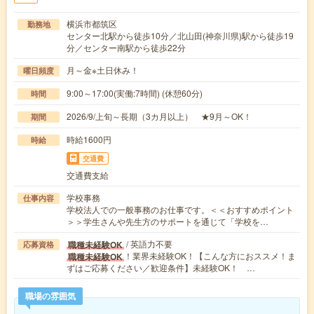
横浜市都筑区
勤務地
センター北駅から徒歩10分／北山田(神奈川県)駅から徒歩19
分／センター南駅から徒歩22分
月～金※土日休み！
曜日頻度
9:00～17:00(実働:7時間) (休憩60分)
時間
2026/9/上旬～長期（3カ月以上） ★9月～OK！
期間
時給1600円
時給
交通費
交通費支給
学校事務
仕事内容
学校法人での一般事務のお仕事です。＜＜おすすめポイント
＞＞学生さんや先生方のサポートを通じて「学校を…
/ 英語力不要
職種未経験OK
応募資格
！業界未経験OK！【こんな方におススメ！ま
職種未経験OK
ずはご応募ください／歓迎条件】未経験OK！ …
職場の雰囲気