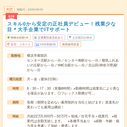
未読
掲載日
2026/08/06
NEW
スキル0から安定の正社員デビュー！残業少な
目＊大手企業でITサポート
職種未経験OK
交通費別途支給あり
土日祝日が休み
在宅・リモート
WEB登録OK
無期雇用派遣
横浜市都筑区
勤務地
センター北駅から---分／センター南駅から---分／都筑ふれあ
いの丘駅から---分／仲町台駅から---分／北山田(神奈川県)駅
から---分
月～金（週休2日制）
曜日頻度
8：30～17：30（実働8時間）※勤務時間は就業先により異な
時間
る場合があります。◎フレックス勤務が可…
長期（期間を定めない雇用契約を当社と結びます）派遣先が
期間
変わっても雇用は継続！
月給22万5,000円～50万円＋地域／住宅手当＋残業代 ※残
時給
業代は全額支給します。 ※各種手当あり ※経験・年齢・能
力等を考慮して加給・優遇します。