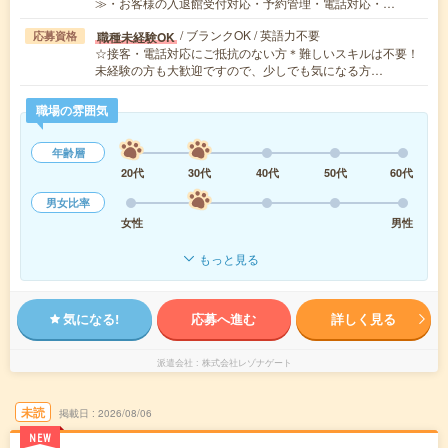
≫・お客様の入退館受付対応・予約管理・電話対応・…
/ ブランクOK / 英語力不要
職種未経験OK
応募資格
☆接客・電話対応にご抵抗のない方＊難しいスキルは不要！
未経験の方も大歓迎ですので、少しでも気になる方…
職場の雰囲気
年齢層
20代
30代
40代
50代
60代
男女比率
女性
男性
もっと見る
気になる!
応募へ進む
詳しく見る
派遣会社
株式会社レゾナゲート
未読
掲載日
2026/08/06
NEW