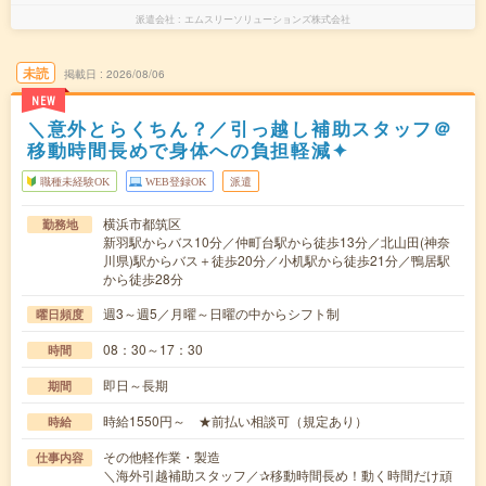
派遣会社
エムスリーソリューションズ株式会社
未読
掲載日
2026/08/06
NEW
＼意外とらくちん？／引っ越し補助スタッフ＠
移動時間長めで身体への負担軽減✦
職種未経験OK
WEB登録OK
派遣
横浜市都筑区
勤務地
新羽駅からバス10分／仲町台駅から徒歩13分／北山田(神奈
川県)駅からバス＋徒歩20分／小机駅から徒歩21分／鴨居駅
から徒歩28分
週3～週5／月曜～日曜の中からシフト制
曜日頻度
08：30～17：30
時間
即日～長期
期間
時給1550円～ ★前払い相談可（規定あり）
時給
その他軽作業・製造
仕事内容
＼海外引越補助スタッフ／✰移動時間長め！動く時間だけ頑