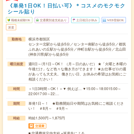
《単発1日OK！日払い可》＊コスメのモクモク
シール貼り
職種未経験OK
交通費別途支給あり
土日祝日が休み
WEB登録OK
派遣
横浜市都筑区
勤務地
センター北駅から徒歩5分／センター南駅から徒歩5分／都筑
ふれあいの丘駅から徒歩5分／仲町台駅から徒歩5分／北山田
(神奈川県)駅から徒歩5分
週0日～/月1日～OK！ （月～日のあいだ） ★「火曜と木曜の
曜日頻度
午後だけ」など色々な働き方ができます！ ★お仕事ゼロの週
があっても大丈夫。 働きたい日、お休みの希望はお気軽にご
相談ください！
＜1日3時間～OK！＞▼ 例えば… ▼15:00～18:0015:00～
時間
22:0017:00～22:…
単発1日～！ ★勤務開始日や期間はお気軽にご相談くださ
期間
い！ ＃8月～ ＃9月～
時給1,500円～1,875円
時給
交通費
■ 交通費規定内支給 ※派遣先による