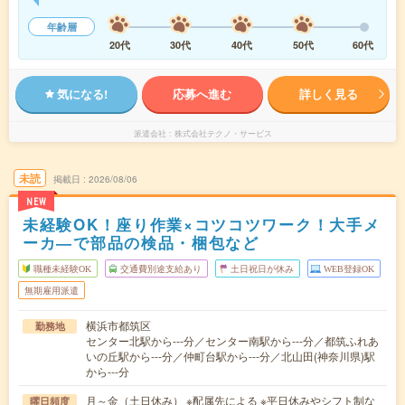
年齢層
20代
30代
40代
50代
60代
気になる!
応募へ進む
詳しく見る
派遣会社
株式会社テクノ・サービス
未読
掲載日
2026/08/06
NEW
未経験OK！座り作業×コツコツワーク！大手メ
ーカ―で部品の検品・梱包など
職種未経験OK
交通費別途支給あり
土日祝日が休み
WEB登録OK
無期雇用派遣
横浜市都筑区
勤務地
センター北駅から---分／センター南駅から---分／都筑ふれあ
いの丘駅から---分／仲町台駅から---分／北山田(神奈川県)駅
から---分
月～金（土日休み） ※配属先による ※平日休みやシフト制な
曜日頻度