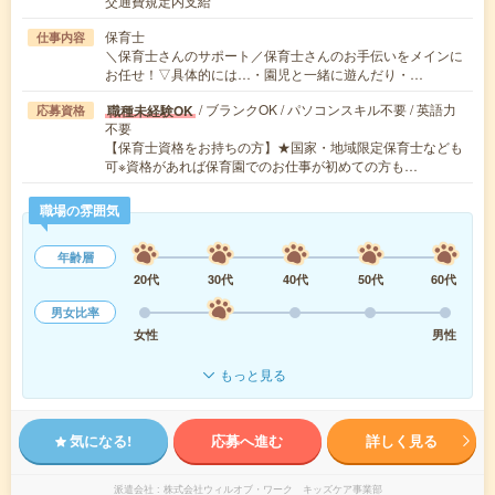
交通費規定内支給
保育士
仕事内容
＼保育士さんのサポート／保育士さんのお手伝いをメインに
お任せ！▽具体的には…・園児と一緒に遊んだり・…
/ ブランクOK / パソコンスキル不要 / 英語力
職種未経験OK
応募資格
不要
【保育士資格をお持ちの方】★国家・地域限定保育士なども
可※資格があれば保育園でのお仕事が初めての方も…
職場の雰囲気
年齢層
20代
30代
40代
50代
60代
男女比率
女性
男性
もっと見る
気になる!
応募へ進む
詳しく見る
派遣会社
株式会社ウィルオブ・ワーク キッズケア事業部