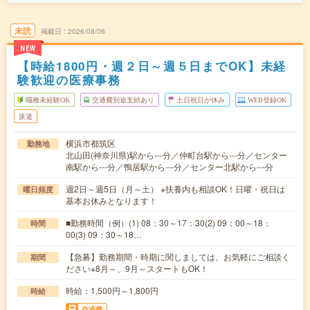
未読
掲載日
2026/08/06
NEW
【時給1800円・週２日～週５日までOK】未経
験歓迎の医療事務
職種未経験OK
交通費別途支給あり
土日祝日が休み
WEB登録OK
派遣
横浜市都筑区
勤務地
北山田(神奈川県)駅から---分／仲町台駅から---分／センター
南駅から---分／鴨居駅から---分／センター北駅から---分
週2日～週5日（月～土） ※扶養内も相談OK！日曜・祝日は
曜日頻度
基本お休みとなります！
■勤務時間（例）(1) 08：30～17：30(2) 09：00～18：
時間
00(3) 09：30～18…
【急募】勤務期間・時期に関しましては、お気軽にご相談く
期間
ださい※8月～、9月～スタートもOK！
時給：1,500円～1,800円
時給
交通費