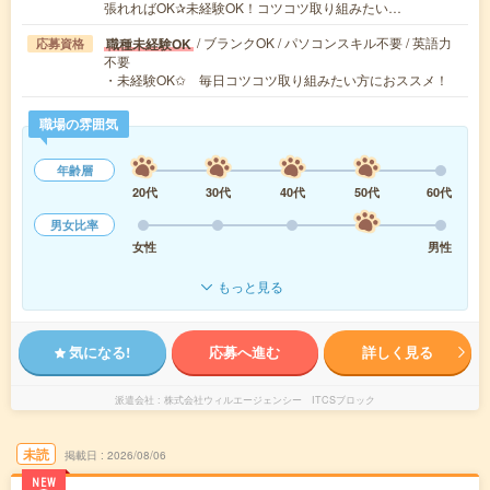
張れればOK✰未経験OK！コツコツ取り組みたい…
/ ブランクOK / パソコンスキル不要 / 英語力
職種未経験OK
応募資格
不要
・未経験OK✩ 毎日コツコツ取り組みたい方におススメ！
職場の雰囲気
年齢層
20代
30代
40代
50代
60代
男女比率
女性
男性
もっと見る
気になる!
応募へ進む
詳しく見る
派遣会社
株式会社ウィルエージェンシー ITCSブロック
未読
掲載日
2026/08/06
NEW