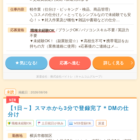
軽作業（仕分け・ピッキング・検品、商品管理）
仕事内容
＼コスメの仕分け／＜とってもシンプルなので未経験でも安
心！＞▼封入作業及び梱包▼雑誌や書籍などの仕分…
/ ブランクOK / パソコンスキル不要 / 英語力
職種未経験OK
応募資格
不要
▼未経験OK！（副業歓迎☆）▼高校生不可▼携帯電話をお
持ちの方（業務連絡に使用）※応募後のご連絡はメ…
気になる!
応募へ進む
詳しく見る
派遣会社
株式会社バイトレ（キャムコムグループ）
未読
掲載日
2026/08/06
NEW
【1日～】スマホから3分で登録完了＊DMの仕
分け
職種未経験OK
土日祝日が休み
WEB登録OK
派遣
横浜市都筑区
勤務地