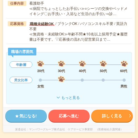
看護助手
仕事内容
≪病院でちょっとしたお手伝い≫○シーツの交換やベッドメ
イキング〇お手洗い・入浴など生活のお手伝い○診…
/ ブランクOK / パソコンスキル不要 / 英語力
職種未経験OK
応募資格
不要
≪無資格・未経験OK≫年齢不問★10名以上採用予定★履歴
書は不要です。▽応募後の流れ1)翌営業日まで…
職場の雰囲気
年齢層
20代
30代
40代
50代
60代
男女比率
女性
男性
もっと見る
気になる!
応募へ進む
詳しく見る
派遣会社
マンパワーグループ株式会社 ケアサービス事業部 （医療福祉介護関連）