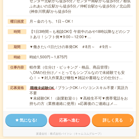
センター北駅から徒歩5分／センター南駅から徒歩5分／都筑
ふれあいの丘駅から徒歩5分／仲町台駅から徒歩5分／北山田
(神奈川県)駅から徒歩5分
月～金のうち、1日～OK！
曜日頻度
【1日3時間～も相談OK!】午前中のみや18時以降などのシフ
時間
トあり！シフト例▼9:00～12:00▼…
▼働きたい1日だけの単発OK ＃8月～ ＃9月～
期間
時給1,500円～1,875円
時給
軽作業（仕分け・ピッキング・検品、商品管理）
仕事内容
＼DMの仕分け／＜とってもシンプルなので未経験でも安
心！＞▼封入作業及び梱包▼雑誌や書籍などの仕分け…
/ ブランクOK / パソコンスキル不要 / 英語力
職種未経験OK
応募資格
不要
▼未経験OK！（副業歓迎☆）▼高校生不可▼携帯電話をお
持ちの方（業務連絡に使用）※応募後のご連絡はメ…
気になる!
応募へ進む
詳しく見る
派遣会社
株式会社バイトレ（キャムコムグループ）