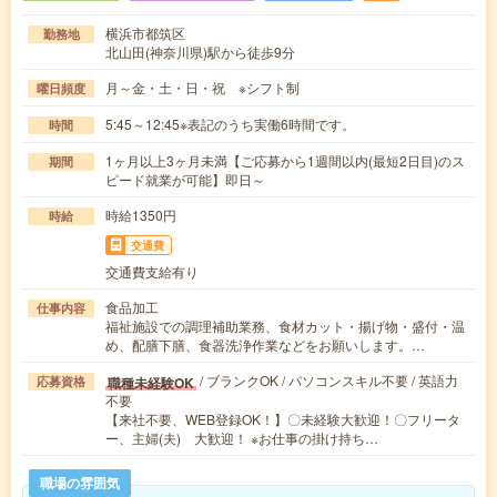
横浜市都筑区
勤務地
北山田(神奈川県)駅から徒歩9分
月～金・土・日・祝 ※シフト制
曜日頻度
5:45～12:45※表記のうち実働6時間です。
時間
1ヶ月以上3ヶ月未満【ご応募から1週間以内(最短2日目)のス
期間
ピード就業が可能】即日～
時給1350円
時給
交通費
交通費支給有り
食品加工
仕事内容
福祉施設での調理補助業務、食材カット・揚げ物・盛付・温
め、配膳下膳、食器洗浄作業などをお願いします。…
/ ブランクOK / パソコンスキル不要 / 英語力
職種未経験OK
応募資格
不要
【来社不要、WEB登録OK！】〇未経験大歓迎！〇フリータ
ー、主婦(夫) 大歓迎！ ※お仕事の掛け持ち…
職場の雰囲気