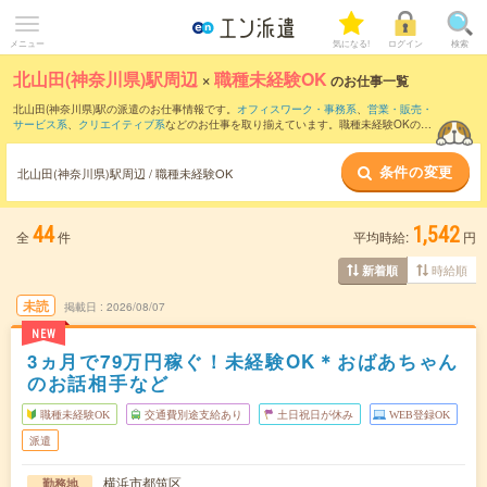
メニュー
気になる!
ログイン
検索
北山田(神奈川県)駅周辺
×
職種未経験OK
のお仕事一覧
北山田(神奈川県)駅の派遣のお仕事情報です。
オフィスワーク・事務系
、
営業・販売・
サービス系
、
クリエイティブ系
などのお仕事を取り揃えています。職種未経験OKの条
件の他に、
交通費別途支給あり
、
友だちと一緒の応募OK
、
残業なし
などのこだわり条
件も取り揃えています。
条件の変更
北山田(神奈川県)駅周辺 / 職種未経験OK
44
1,542
全
件
平均時給:
円
時給順
新着順
未読
掲載日
2026/08/07
NEW
3ヵ月で79万円稼ぐ！未経験OK＊おばあちゃん
のお話相手など
職種未経験OK
交通費別途支給あり
土日祝日が休み
WEB登録OK
派遣
横浜市都筑区
勤務地