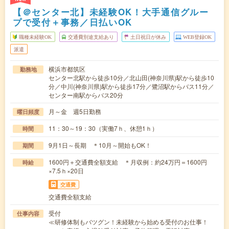
【＠センター北】未経験OK！大手通信グルー
プで受付＋事務／日払いOK
職種未経験OK
交通費別途支給あり
土日祝日が休み
WEB登録OK
派遣
横浜市都筑区
勤務地
センター北駅から徒歩10分／北山田(神奈川県)駅から徒歩10
分／中川(神奈川県)駅から徒歩17分／鷺沼駅からバス11分／
センター南駅からバス20分
月～金 週5日勤務
曜日頻度
11：30～19：30（実働7ｈ、休憩1ｈ）
時間
9月1日～長期 ＊10月～開始もOK！
期間
1600円＋交通費全額支給 ＊月収例：約24万円＝1600円
時給
×7.5ｈ×20日
交通費
交通費全額支給
受付
仕事内容
≪研修体制もバツグン！未経験から始める受付のお仕事！