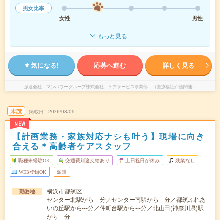
男女比率
女性
男性
もっと見る
気になる!
応募へ進む
詳しく見る
派遣会社
マンパワーグループ株式会社 ケアサービス事業部 （医療福祉介護関連）
未読
掲載日
2026/08/05
NEW
【計画業務・家族対応ナシも叶う】現場に向き
合える＊高齢者ケアスタッフ
職種未経験OK
交通費別途支給あり
土日祝日が休み
残業なし
WEB登録OK
派遣
横浜市都筑区
勤務地
センター北駅から---分／センター南駅から---分／都筑ふれあ
いの丘駅から---分／仲町台駅から---分／北山田(神奈川県)駅
から---分