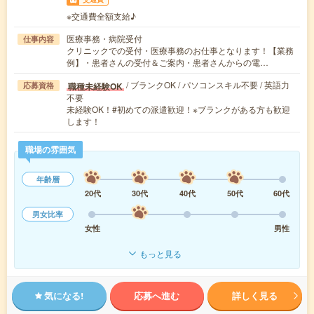
※交通費全額支給♪
医療事務・病院受付
仕事内容
クリニックでの受付・医療事務のお仕事となります！【業務
例】・患者さんの受付＆ご案内・患者さんからの電…
/ ブランクOK / パソコンスキル不要 / 英語力
職種未経験OK
応募資格
不要
未経験OK！#初めての派遣歓迎！※ブランクがある方も歓迎
します！
職場の雰囲気
年齢層
20代
30代
40代
50代
60代
男女比率
女性
男性
もっと見る
気になる!
応募へ進む
詳しく見る