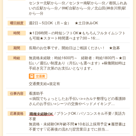
センター北駅から---分／センター南駅から---分／都筑ふれあ
いの丘駅から---分／仲町台駅から---分／北山田(神奈川県)駅
から---分
週2日～5日OK（月～金） ★土日休みOK
曜日頻度
★1日6時間～の時短シフトOK★もちろんフルタイムシフト
時間
も可能★スタート時間選べます7:00～16:…
長期のお仕事です。開始日はご相談ください！ ★急募
期間
無資格未経験：時給1600円～ 経験者：時給1800円～★日
時給
払い／週払い制度あり（月払いも選べます）※稼働開始時は
手続き完了次第のお支払いとなります。
交通費
交通費支給※規定有
看護助手
仕事内容
≪病院でちょっとしたお手伝い≫○カルテ整理などの看護師
さんのお手伝い○シーツの交換やベッドメイキング…
/ ブランクOK / パソコンスキル不要 / 英語力
職種未経験OK
応募資格
不要
無資格・未経験OK年齢不問★10名以上採用予定★履歴書は
不要です▽応募後の流れ1)翌営業日までに担当…