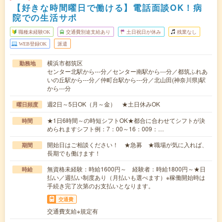
【好きな時間曜日で働ける】電話面談OK！病
院での生活サポ
職種未経験OK
交通費別途支給あり
土日祝日が休み
残業なし
WEB登録OK
派遣
横浜市都筑区
勤務地
センター北駅から---分／センター南駅から---分／都筑ふれあ
いの丘駅から---分／仲町台駅から---分／北山田(神奈川県)駅
から---分
週2日～5日OK（月～金） ★土日休みOK
曜日頻度
★1日6時間～の時短シフトOK★都合に合わせてシフトが決
時間
められますシフト例：7：00～16：009：…
開始日はご相談ください！ ★急募 ★職場が気に入れば、
期間
長期でも働けます！
無資格未経験：時給1600円～ 経験者：時給1800円～★日
時給
払い／週払い制度あり（月払いも選べます）※稼働開始時は
手続き完了次第のお支払いとなります。
交通費
交通費支給※規定有