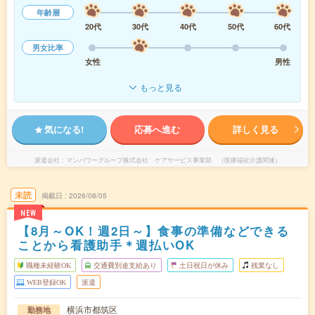
年齢層
20代
30代
40代
50代
60代
男女比率
女性
男性
もっと見る
気になる!
応募へ進む
詳しく見る
派遣会社
マンパワーグループ株式会社 ケアサービス事業部 （医療福祉介護関連）
未読
掲載日
2026/08/05
NEW
【8月～OK！週2日～】食事の準備などできる
ことから看護助手＊週払いOK
職種未経験OK
交通費別途支給あり
土日祝日が休み
残業なし
WEB登録OK
派遣
横浜市都筑区
勤務地