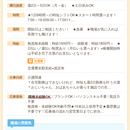
週2日～5日OK（月～金） ★土日休みOK
曜日頻度
★1日6時間～の時短シフトOK★スタート時間選べます！
時間
7:00～16:009:00～17:0011:…
開始日はご相談ください！ ★急募 ★職場が気に入れば、
期間
長期でも働けます！
無資格未経験：時給1600円～ 経験者：時給1800円～ ★
時給
日払い／週払い制度あり（月払いも選べます）※稼働開始時
は手続き完了次第のお支払いとなります。
交通費
交通費全額支給※規定有
介護関連
仕事内容
＊在宅勤務はできないけれど、時短も週2日勤務も叶う介護
＊おじいちゃん、おばあちゃんが暮らす施設での生…
/ ブランクOK / パソコンスキル不要 / 英語力
職種未経験OK
応募資格
不要
無資格・未経験OK年齢不問★10名以上採用予定★履歴書は
不要です▽応募後の流れ1)翌営業日までに担当…
職場の雰囲気