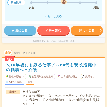
男女比率
女性
男性
もっと見る
気になる!
応募へ進む
詳しく見る
派遣会社
UTエージェント株式会社 関東
未読
掲載日
2026/08/06
NEW
＼10年後にも残る仕事／～60代も現役活躍中
の職場へ＊介護
職種未経験OK
交通費別途支給あり
土日祝日が休み
残業なし
WEB登録OK
派遣
横浜市都筑区
勤務地
センター北駅から---分／センター南駅から---分／都筑ふれあ
いの丘駅から---分／仲町台駅から---分／北山田(神奈川県)駅
から---分