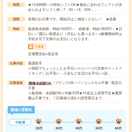
★1日6時間～の時短シフトOK★都合に合わせてシフトが決
時間
められますシフト例：7：00～16：009：…
長期のお仕事です。開始日はご相談ください！ ★急募
期間
無資格未経験：時給1600円～ 経験者：時給1800円～★日
時給
払い／週払い制度あり（月払いも選べます）※稼働開始時は
手続き完了次第のお支払いとなります。
交通費
交通費支給※規定有
看護助手
仕事内容
≪病院でちょっとしたお手伝い≫○シーツの交換やベッドメ
イキング〇お手洗い・入浴など生活のお手伝い○診…
/ ブランクOK / パソコンスキル不要 / 英語力
職種未経験OK
応募資格
不要
≪無資格・未経験OK≫年齢不問★10名以上採用予定★履歴
書は不要です。▽応募後の流れ1)翌営業日まで…
職場の雰囲気
年齢層
20代
30代
40代
50代
60代