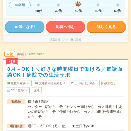
年齢層
20代
30代
40代
50代
60代
気になる!
応募へ進む
詳しく見る
派遣会社
アデコ株式会社
未読
掲載日
2026/08/05
NEW
8月～OK！＼好きな時間曜日で働ける／電話面
談OK！病院での生活サポ
職種未経験OK
交通費別途支給あり
土日祝日が休み
残業なし
WEB登録OK
派遣
横浜市都筑区
勤務地
センター北駅から---分／センター南駅から---分／都筑ふれあ
いの丘駅から---分／仲町台駅から---分／北山田(神奈川県)駅
から---分
週2日～5日OK（月～金） ★土日休みOK
曜日頻度