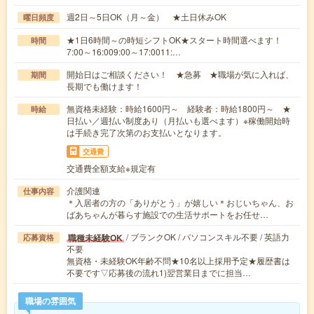
週2日～5日OK（月～金） ★土日休みOK
曜日頻度
★1日6時間～の時短シフトOK★スタート時間選べます！
時間
7:00～16:009:00～17:0011:…
開始日はご相談ください！ ★急募 ★職場が気に入れば、
期間
長期でも働けます！
無資格未経験：時給1600円～ 経験者：時給1800円～ ★
時給
日払い／週払い制度あり（月払いも選べます）※稼働開始時
は手続き完了次第のお支払いとなります。
交通費
交通費全額支給※規定有
介護関連
仕事内容
＊入居者の方の「ありがとう」が嬉しい＊おじいちゃん、お
ばあちゃんが暮らす施設での生活サポートをお任せ…
/ ブランクOK / パソコンスキル不要 / 英語力
職種未経験OK
応募資格
不要
無資格・未経験OK年齢不問★10名以上採用予定★履歴書は
不要です▽応募後の流れ1)翌営業日までに担当…
職場の雰囲気