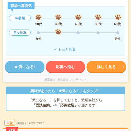
職場の雰囲気
年齢層
20代
30代
40代
50代
60代
男女比率
女性
男性
もっと見る
気になる!
応募へ進む
詳しく見る
派遣会社
株式会社ニッソーネット
興味があったら「★気になる！」をタップ！
「気になる！」を押しておくと、派遣会社から
「面談確約」
や
「応募歓迎」
が届きます！
未読
掲載日
2026/08/06
NEW