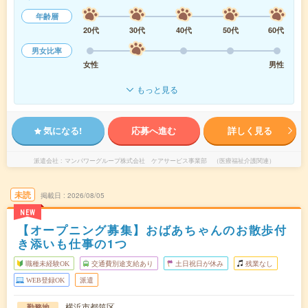
年齢層
20代
30代
40代
50代
60代
男女比率
女性
男性
もっと見る
気になる!
応募へ進む
詳しく見る
派遣会社
マンパワーグループ株式会社 ケアサービス事業部 （医療福祉介護関連）
未読
掲載日
2026/08/05
NEW
【オープニング募集】おばあちゃんのお散歩付
き添いも仕事の1つ
職種未経験OK
交通費別途支給あり
土日祝日が休み
残業なし
WEB登録OK
派遣
横浜市都筑区
勤務地