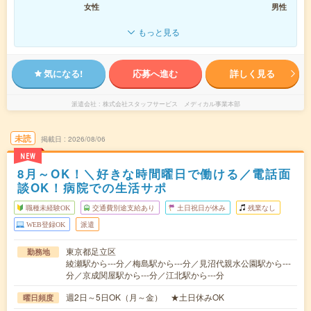
女性
男性
もっと見る
気になる!
応募へ進む
詳しく見る
派遣会社
株式会社スタッフサービス メディカル事業本部
未読
掲載日
2026/08/06
NEW
8月～OK！＼好きな時間曜日で働ける／電話面
談OK！病院での生活サポ
職種未経験OK
交通費別途支給あり
土日祝日が休み
残業なし
WEB登録OK
派遣
東京都足立区
勤務地
綾瀬駅から---分／梅島駅から---分／見沼代親水公園駅から---
分／京成関屋駅から---分／江北駅から---分
週2日～5日OK（月～金） ★土日休みOK
曜日頻度