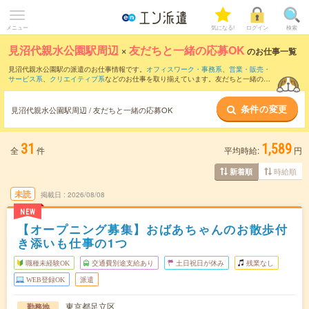
メニュー
気になる!
ログイン
検索
見沼代親水公園駅周辺
×
友だちと一緒の応募OK
のお仕事一覧
見沼代親水公園駅の派遣のお仕事情報です。
オフィスワーク・事務系
、
営業・販売・
サービス系
、
クリエイティブ系
などのお仕事を取り揃えています。友だちと一緒の応
募OKの条件の他に、
交通費別途支給あり
、
職種未経験OK
、
残業なし
などのこだわり
条件も取り揃えています。
条件の変更
見沼代親水公園駅周辺 / 友だちと一緒の応募OK
31
1,589
全
件
平均時給:
円
時給順
新着順
未読
掲載日
2026/08/08
NEW
【オープニング募集】おばあちゃんのお散歩付
き添いも仕事の1つ
職種未経験OK
交通費別途支給あり
土日祝日が休み
残業なし
WEB登録OK
派遣
東京都足立区
勤務地