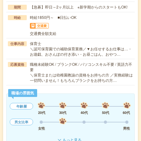
【急募】即日～2ヶ月以上 ※新学期からのスタートもOK!
期間
時給1850円～ ■日払いOK
時給
交通費
交通費全額支給
保育士
仕事内容
＼認可保育園での補助保育業務／▼お任せするお仕事は…・
お遊戯、おさんぽの付き添い・お昼ごはん、おやつ…
職種未経験OK / ブランクOK / パソコンスキル不要 / 英語力不
応募資格
要
＼保育士または幼稚園教諭の資格をお持ちの方 ／実務経験は
一切問いません！もちろんブランクをお持ちの方…
職場の雰囲気
年齢層
20代
30代
40代
50代
60代
男女比率
女性
男性
もっと見る