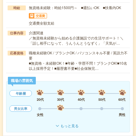
無資格未経験：時給1500円～ ■週払いOK ■扶養内OK
時給
交通費
交通費全額支給
介護関連
仕事内容
／無資格未経験から始める介護施設での生活サポート！＼
「話し相手になって、うんうんとうなずく」「天気が…
職種未経験OK / ブランクOK / パソコンスキル不要 / 英語力不
応募資格
要
■無資格・未経験OK！■年齢・学歴不問！ブランクOK!■10名
以上採用予定！■履歴書不要■社会保険完…
職場の雰囲気
年齢層
20代
30代
40代
50代
60代
男女比率
女性
男性
もっと見る