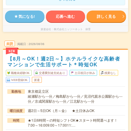
気になる!
応募へ進む
詳しく見る
派遣会社
株式会社ニッソーネット 保育
未読
掲載日
2026/08/06
NEW
【8月～OK！週2日～】ホテルライクな高齢者
マンションで生活サポート＊時短OK
職種未経験OK
交通費別途支給あり
土日祝日が休み
残業なし
WEB登録OK
派遣
東京都足立区
勤務地
綾瀬駅から---分／梅島駅から---分／見沼代親水公園駅から---
分／京成関屋駅から---分／江北駅から---分
週2日～5日OK（月～金） ★土日休みOK
曜日頻度
★1日6時間～の時短シフトOK★スタート時間選べます！
時間
7:00～16:009:00～17:0011:…