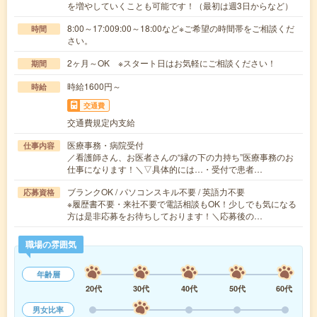
を増やしていくことも可能です！（最初は週3日からなど）
8:00～17:009:00～18:00など※ご希望の時間帯をご相談くだ
時間
さい。
2ヶ月～OK ※スタート日はお気軽にご相談ください！
期間
時給1600円～
時給
交通費
交通費規定内支給
医療事務・病院受付
仕事内容
／看護師さん、お医者さんの“縁の下の力持ち”医療事務のお
仕事になります！＼▽具体的には…・受付で患者…
ブランクOK / パソコンスキル不要 / 英語力不要
応募資格
※履歴書不要・来社不要で電話相談もOK！少しでも気になる
方は是非応募をお待ちしております！＼応募後の…
職場の雰囲気
年齢層
20代
30代
40代
50代
60代
男女比率