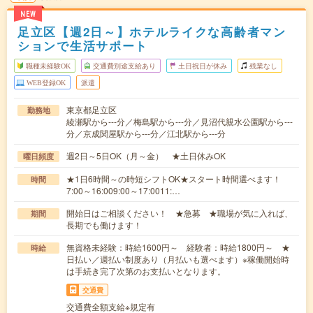
NEW
足立区【週2日～】ホテルライクな高齢者マン
ションで生活サポート
職種未経験OK
交通費別途支給あり
土日祝日が休み
残業なし
WEB登録OK
派遣
東京都足立区
勤務地
綾瀬駅から---分／梅島駅から---分／見沼代親水公園駅から---
分／京成関屋駅から---分／江北駅から---分
週2日～5日OK（月～金） ★土日休みOK
曜日頻度
★1日6時間～の時短シフトOK★スタート時間選べます！
時間
7:00～16:009:00～17:0011:…
開始日はご相談ください！ ★急募 ★職場が気に入れば、
期間
長期でも働けます！
無資格未経験：時給1600円～ 経験者：時給1800円～ ★
時給
日払い／週払い制度あり（月払いも選べます）※稼働開始時
は手続き完了次第のお支払いとなります。
交通費
交通費全額支給※規定有