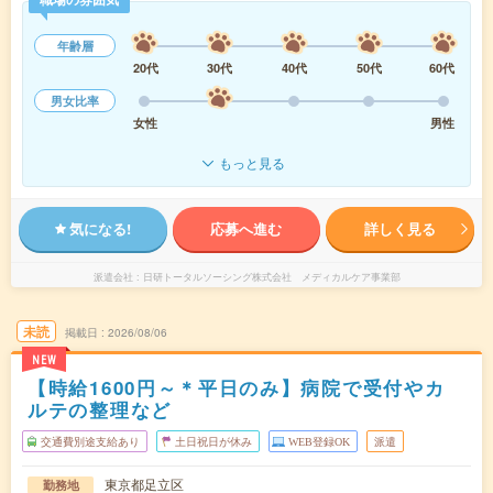
年齢層
20代
30代
40代
50代
60代
男女比率
女性
男性
もっと見る
気になる!
応募へ進む
詳しく見る
派遣会社
日研トータルソーシング株式会社 メディカルケア事業部
未読
掲載日
2026/08/06
NEW
【時給1600円～＊平日のみ】病院で受付やカ
ルテの整理など
交通費別途支給あり
土日祝日が休み
WEB登録OK
派遣
東京都足立区
勤務地