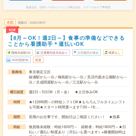
派遣会社
日研トータルソーシング株式会社 メディカルケア事業部
未読
掲載日
2026/08/07
NEW
【8月～OK！週2日～】食事の準備などできる
ことから看護助手＊週払いOK
職種未経験OK
交通費別途支給あり
土日祝日が休み
残業なし
WEB登録OK
派遣
東京都足立区
勤務地
綾瀬駅から---分／梅島駅から---分／見沼代親水公園駅から---
分／京成関屋駅から---分／江北駅から---分
週2日～5日OK（月～金） ★土日休みOK
曜日頻度
★1日6時間～の時短シフトOK★もちろんフルタイムシフト
時間
も可能★スタート時間選べます7:00～16:…
長期のお仕事です。開始日はご相談ください！ ★急募
期間
無資格未経験：時給1600円～ 経験者：時給1800円～★日
時給
払い／週払い制度あり（月払いも選べます）※稼働開始時は