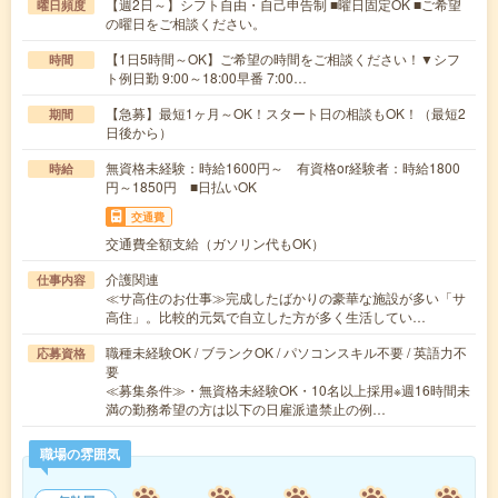
【週2日～】シフト自由・自己申告制 ■曜日固定OK ■ご希望
曜日頻度
の曜日をご相談ください。
【1日5時間～OK】ご希望の時間をご相談ください！▼シフ
時間
ト例日勤 9:00～18:00早番 7:00…
【急募】最短1ヶ月～OK！スタート日の相談もOK！（最短2
期間
日後から）
無資格未経験：時給1600円～ 有資格or経験者：時給1800
時給
円～1850円 ■日払いOK
交通費
交通費全額支給（ガソリン代もOK）
介護関連
仕事内容
≪サ高住のお仕事≫完成したばかりの豪華な施設が多い「サ
高住」。比較的元気で自立した方が多く生活してい…
職種未経験OK / ブランクOK / パソコンスキル不要 / 英語力不
応募資格
要
≪募集条件≫・無資格未経験OK・10名以上採用※週16時間未
満の勤務希望の方は以下の日雇派遣禁止の例…
職場の雰囲気