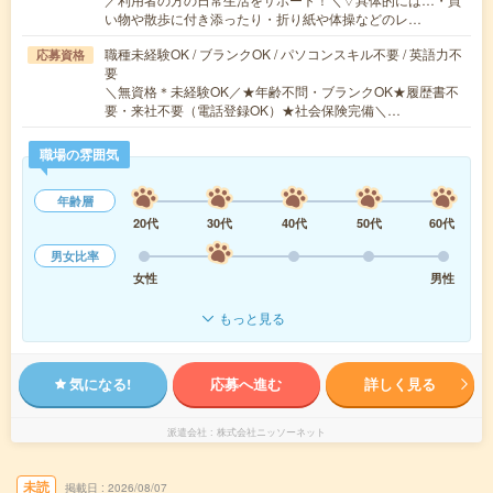
い物や散歩に付き添ったり・折り紙や体操などのレ…
職種未経験OK / ブランクOK / パソコンスキル不要 / 英語力不
応募資格
要
＼無資格＊未経験OK／★年齢不問・ブランクOK★履歴書不
要・来社不要（電話登録OK）★社会保険完備＼…
職場の雰囲気
年齢層
20代
30代
40代
50代
60代
男女比率
女性
男性
もっと見る
気になる!
応募へ進む
詳しく見る
派遣会社
株式会社ニッソーネット
未読
掲載日
2026/08/07