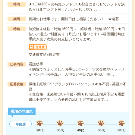
★1日6時間～の時短シフトOK★都合に合わせてシフトが決
時間
められますシフト例：7：00～16：009：…
長期のお仕事です。開始日はご相談ください！ ★急募
期間
無資格未経験：時給1600円～ 経験者：時給1800円～★日
時給
払い／週払い制度あり（月払いも選べます）※稼働開始時は
手続き完了次第のお支払いとなります。
交通費
交通費支給※規定有
看護助手
仕事内容
≪病院でちょっとしたお手伝い≫○シーツの交換やベッドメ
イキング〇お手洗い・入浴など生活のお手伝い○診…
職種未経験OK / ブランクOK / パソコンスキル不要 / 英語力不
応募資格
要
≪無資格・未経験OK≫年齢不問★10名以上採用予定★履歴
書は不要です。▽応募後の流れ1)翌営業日まで…
職場の雰囲気
年齢層
20代
30代
40代
50代
60代