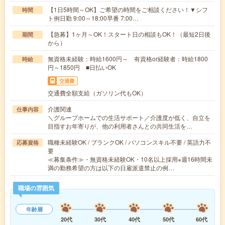
【1日5時間～OK】ご希望の時間をご相談ください！▼シフ
時間
ト例日勤 9:00～18:00早番 7:00…
【急募】1ヶ月～OK！スタート日の相談もOK！（最短2日後
期間
から）
無資格未経験：時給1600円～ 有資格or経験者：時給1800
時給
円～1850円 ■日払いOK
交通費
交通費全額支給（ガソリン代もOK）
介護関連
仕事内容
＼グループホームでの生活サポート／介護度が低く、自立を
目指すお年寄りが、他の利用者さんとの共同生活を…
職種未経験OK / ブランクOK / パソコンスキル不要 / 英語力不
応募資格
要
≪募集条件≫・無資格未経験OK・10名以上採用※週16時間未
満の勤務希望の方は以下の日雇派遣禁止の例…
職場の雰囲気
年齢層
20代
30代
40代
50代
60代