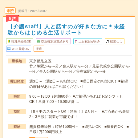
未読
掲載日
2026/08/07
NEW
【介護staff】人と話すのが好きな方に＊未経
験からはじめる生活サポート
職種未経験OK
交通費別途支給あり
土日祝日が休み
残業なし
WEB登録OK
派遣
東京都足立区
勤務地
竹ノ塚駅から---分／舎人駅から---分／見沼代親水公園駅から-
--分／舎人公園駅から---分／谷在家駅から---分
週3日～（週2日～も相談OK） ■曜日固定の相談OK！ ■希望
曜日頻度
の曜日があればご相談ください！
9:00～18:00（休憩60分）■ご希望があれば下記シフトも
時間
OK！早番 7:00～16:00遅番 …
【8月中のスタートOK！急募！】2カ月～ ■ご応募から最短
期間
2～3日後に就業が可能です！
無資格未経験：時給1500円～ ■週払いOK ■扶養内OK ■
時給
日収1万2000円以上