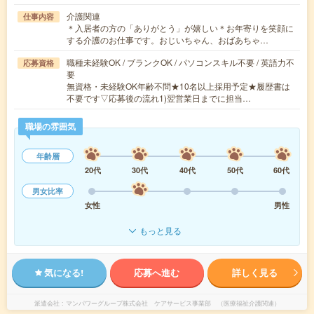
介護関連
仕事内容
＊入居者の方の「ありがとう」が嬉しい＊お年寄りを笑顔に
する介護のお仕事です。おじいちゃん、おばあちゃ…
職種未経験OK / ブランクOK / パソコンスキル不要 / 英語力不
応募資格
要
無資格・未経験OK年齢不問★10名以上採用予定★履歴書は
不要です▽応募後の流れ1)翌営業日までに担当…
職場の雰囲気
年齢層
20代
30代
40代
50代
60代
男女比率
女性
男性
もっと見る
気になる!
応募へ進む
詳しく見る
派遣会社
マンパワーグループ株式会社 ケアサービス事業部 （医療福祉介護関連）