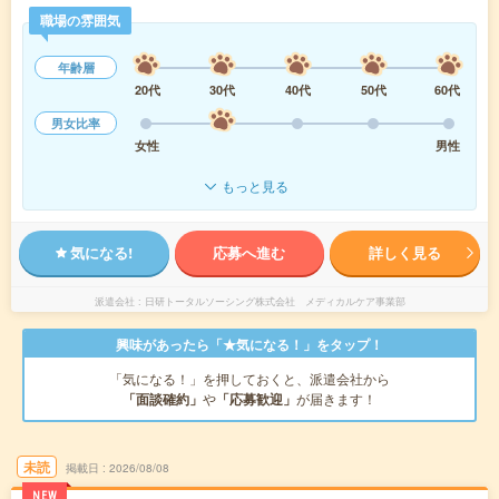
職場の雰囲気
年齢層
20代
30代
40代
50代
60代
男女比率
女性
男性
もっと見る
気になる!
応募へ進む
詳しく見る
派遣会社
日研トータルソーシング株式会社 メディカルケア事業部
興味があったら「★気になる！」をタップ！
「気になる！」を押しておくと、派遣会社から
「面談確約」
や
「応募歓迎」
が届きます！
未読
掲載日
2026/08/08
NEW