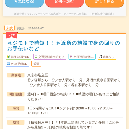
気になる!
応募へ進む
詳しく見る
派遣会社
マンパワーグループ株式会社 ケアサービス事業部 （医療福祉介護関連）
未読
掲載日
2026/08/07
NEW
≪ジモトで時短！！≫近所の施設で身の回りの
お手伝いなど
職種未経験OK
交通費別途支給あり
土日祝日が休み
残業なし
WEB登録OK
派遣
東京都足立区
勤務地
竹ノ塚駅から---分／舎人駅から---分／見沼代親水公園駅から-
--分／舎人公園駅から---分／谷在家駅から---分
週4日～ ■曜日固定の相談OK！ ■希望の曜日があればご相談
曜日頻度
ください！
1日5時間からOK！■シフト例(1)8:00～13:00(2)10:00～
時間
15:00(3)12:00…
【積極採用中！】＊1年以上勤務している方が多数！ご応募
期間
から最短2～3日後の就業も相談可能です！