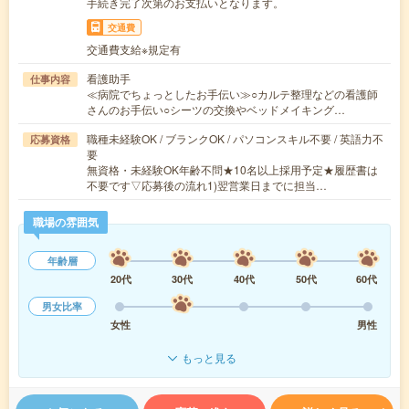
手続き完了次第のお支払いとなります。
交通費
交通費支給※規定有
看護助手
仕事内容
≪病院でちょっとしたお手伝い≫○カルテ整理などの看護師
さんのお手伝い○シーツの交換やベッドメイキング…
職種未経験OK / ブランクOK / パソコンスキル不要 / 英語力不
応募資格
要
無資格・未経験OK年齢不問★10名以上採用予定★履歴書は
不要です▽応募後の流れ1)翌営業日までに担当…
職場の雰囲気
年齢層
20代
30代
40代
50代
60代
男女比率
女性
男性
もっと見る