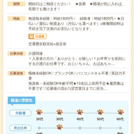
開始日はご相談ください！ ★急募 ★職場が気に入れば、
期間
長期でも働けます！
無資格未経験：時給1600円～ 経験者：時給1800円～★日
時給
払い／週払い制度あり（月払いも選べます）※稼働開始時は
手続き完了次第のお支払いとなります。
交通費
交通費全額支給※規定有
介護関連
仕事内容
＊入居者の方の「ありがとう」が嬉しい＊お年寄りを笑顔に
する介護のお仕事です。おじいちゃん、おばあちゃ…
職種未経験OK / ブランクOK / パソコンスキル不要 / 英語力不
応募資格
要
無資格・未経験OK年齢不問★10名以上採用予定★履歴書は
不要です▽応募後の流れ1)翌営業日までに担当…
職場の雰囲気
年齢層
20代
30代
40代
50代
60代
男女比率
女性
男性