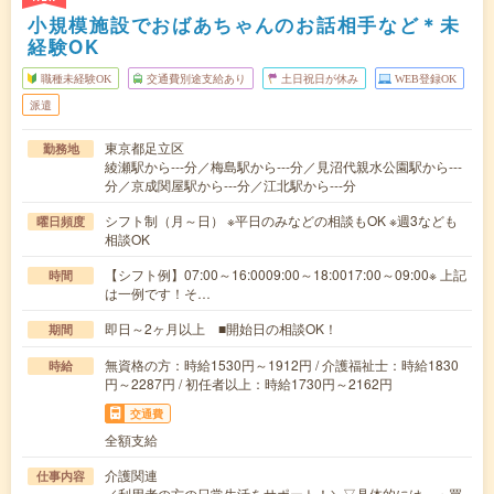
小規模施設でおばあちゃんのお話相手など＊未
経験OK
職種未経験OK
交通費別途支給あり
土日祝日が休み
WEB登録OK
派遣
東京都足立区
勤務地
綾瀬駅から---分／梅島駅から---分／見沼代親水公園駅から---
分／京成関屋駅から---分／江北駅から---分
シフト制（月～日） ※平日のみなどの相談もOK ※週3なども
曜日頻度
相談OK
【シフト例】07:00～16:0009:00～18:0017:00～09:00※ 上記
時間
は一例です！そ…
即日～2ヶ月以上 ■開始日の相談OK！
期間
無資格の方：時給1530円～1912円 / 介護福祉士：時給1830
時給
円～2287円 / 初任者以上：時給1730円～2162円
交通費
全額支給
介護関連
仕事内容
／利用者の方の日常生活をサポート！＼▽具体的には…・買