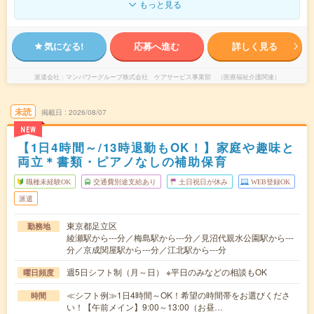
もっと見る
気になる!
応募へ進む
詳しく見る
派遣会社
マンパワーグループ株式会社 ケアサービス事業部 （医療福祉介護関連）
未読
掲載日
2026/08/07
NEW
【1日4時間～/13時退勤もOK！】家庭や趣味と
両立＊書類・ピアノなしの補助保育
職種未経験OK
交通費別途支給あり
土日祝日が休み
WEB登録OK
派遣
東京都足立区
勤務地
綾瀬駅から---分／梅島駅から---分／見沼代親水公園駅から---
分／京成関屋駅から---分／江北駅から---分
週5日シフト制（月～日） ※平日のみなどの相談もOK
曜日頻度
≪シフト例≫1日4時間～OK！希望の時間帯をお選びくださ
時間
い！【午前メイン】9:00～13:00（お昼…