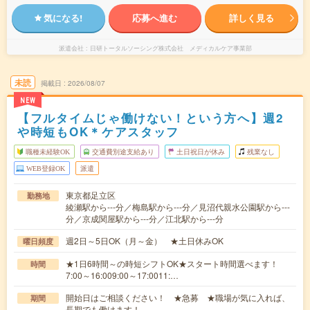
気になる!
応募へ進む
詳しく見る
派遣会社
日研トータルソーシング株式会社 メディカルケア事業部
未読
掲載日
2026/08/07
NEW
【フルタイムじゃ働けない！という方へ】週2
や時短もOK＊ケアスタッフ
職種未経験OK
交通費別途支給あり
土日祝日が休み
残業なし
WEB登録OK
派遣
東京都足立区
勤務地
綾瀬駅から---分／梅島駅から---分／見沼代親水公園駅から---
分／京成関屋駅から---分／江北駅から---分
週2日～5日OK（月～金） ★土日休みOK
曜日頻度
★1日6時間～の時短シフトOK★スタート時間選べます！
時間
7:00～16:009:00～17:0011:…
開始日はご相談ください！ ★急募 ★職場が気に入れば、
期間
長期でも働けます！