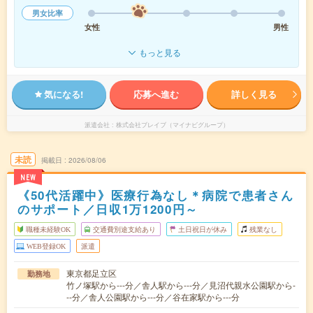
男女比率
女性
男性
もっと見る
気になる!
応募へ進む
詳しく見る
派遣会社
株式会社ブレイブ（マイナビグループ）
未読
掲載日
2026/08/06
NEW
《50代活躍中》医療行為なし＊病院で患者さん
のサポート／日収1万1200円～
職種未経験OK
交通費別途支給あり
土日祝日が休み
残業なし
WEB登録OK
派遣
東京都足立区
勤務地
竹ノ塚駅から---分／舎人駅から---分／見沼代親水公園駅から-
--分／舎人公園駅から---分／谷在家駅から---分