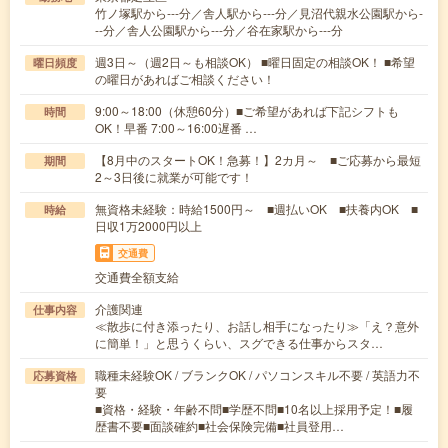
竹ノ塚駅から---分／舎人駅から---分／見沼代親水公園駅から-
--分／舎人公園駅から---分／谷在家駅から---分
週3日～（週2日～も相談OK） ■曜日固定の相談OK！ ■希望
曜日頻度
の曜日があればご相談ください！
9:00～18:00（休憩60分）■ご希望があれば下記シフトも
時間
OK！早番 7:00～16:00遅番 …
【8月中のスタートOK！急募！】2カ月～ ■ご応募から最短
期間
2～3日後に就業が可能です！
無資格未経験：時給1500円～ ■週払いOK ■扶養内OK ■
時給
日収1万2000円以上
交通費
交通費全額支給
介護関連
仕事内容
≪散歩に付き添ったり、お話し相手になったり≫「え？意外
に簡単！」と思うくらい、スグできる仕事からスタ…
職種未経験OK / ブランクOK / パソコンスキル不要 / 英語力不
応募資格
要
■資格・経験・年齢不問■学歴不問■10名以上採用予定！■履
歴書不要■面談確約■社会保険完備■社員登用…