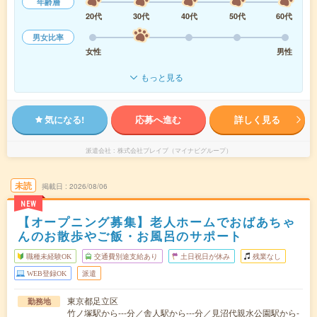
年齢層
20代
30代
40代
50代
60代
男女比率
女性
男性
もっと見る
気になる!
応募へ進む
詳しく見る
派遣会社
株式会社ブレイブ（マイナビグループ）
未読
掲載日
2026/08/06
NEW
【オープニング募集】老人ホームでおばあちゃ
んのお散歩やご飯・お風呂のサポート
職種未経験OK
交通費別途支給あり
土日祝日が休み
残業なし
WEB登録OK
派遣
東京都足立区
勤務地
竹ノ塚駅から---分／舎人駅から---分／見沼代親水公園駅から-