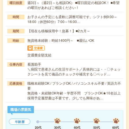
週3日～（週2日～も相談OK） ■曜日固定の相談OK！ ■希望
曜日頻度
の曜日があればご相談ください！
お子さんの予定にも柔軟に調整可能です。シフト例9:00～
時間
18:00（休憩60分）7:00～16:00…
【現在も積極採用中！急募！】■2カ月～
期間
無資格未経験：時給1400円～ ■週払いOK
時給
交通費
交通費全額支給
看護助手
仕事内容
＼病院で患者さんの生活サポート／具体的には・・〇チェッ
クシートを見て備品のチェックや補充する〇ベッド…
職種未経験OK / ブランクOK / パソコンスキル不要 / 英語力不
応募資格
要
無資格・未経験OK年齢・学歴不問 ブランクOK★10名以上
採用予定履歴書は不要です。少しでも興味があ…
職場の雰囲気
年齢層
20代
30代
40代
50代
60代