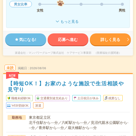
男女比率
女性
男性
もっと見る
気になる!
応募へ進む
詳しく見る
派遣会社
マンパワーグループ株式会社 ケアサービス事業部 （医療福祉介護関連）
未読
掲載日
2026/08/06
NEW
【時短OK！】お家のような施設で生活相談や
見守り
職種未経験OK
交通費別途支給あり
土日祝日が休み
残業なし
WEB登録OK
派遣
東京都足立区
勤務地
北千住駅から---分／六町駅から---分／見沼代親水公園駅から-
--分／青井駅から---分／扇大橋駅から---分