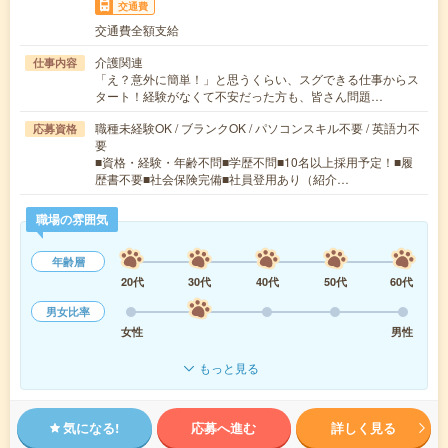
交通費
交通費全額支給
介護関連
仕事内容
「え？意外に簡単！」と思うくらい、スグできる仕事からス
タート！経験がなくて不安だった方も、皆さん問題…
職種未経験OK / ブランクOK / パソコンスキル不要 / 英語力不
応募資格
要
■資格・経験・年齢不問■学歴不問■10名以上採用予定！■履
歴書不要■社会保険完備■社員登用あり（紹介…
職場の雰囲気
年齢層
20代
30代
40代
50代
60代
男女比率
女性
男性
もっと見る
気になる!
応募へ進む
詳しく見る