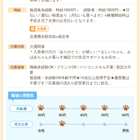
無資格未経験：時給1600円～ 経験者：時給1800円～★日
時給
払い／週払い制度あり（月払いも選べます）※稼働開始時は
手続き完了次第のお支払いとなります。
交通費
交通費全額支給※規定有
介護関連
仕事内容
＊入居者の方の「ありがとう」が嬉しい＊おじいちゃん、お
ばあちゃんが暮らす施設での生活サポートをお任せ…
職種未経験OK / ブランクOK / パソコンスキル不要 / 英語力不
応募資格
要
無資格・未経験OK年齢不問★10名以上採用予定★履歴書は
不要です▽応募後の流れ1)翌営業日までに担当…
職場の雰囲気
年齢層
20代
30代
40代
50代
60代
男女比率
女性
男性