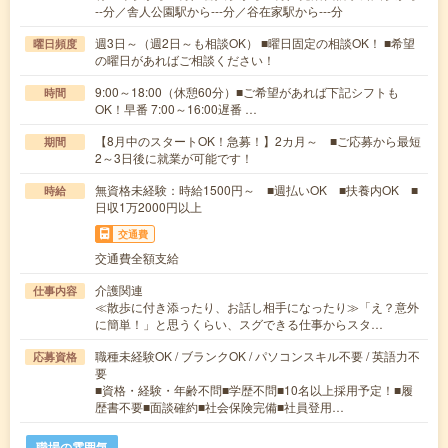
--分／舎人公園駅から---分／谷在家駅から---分
週3日～（週2日～も相談OK） ■曜日固定の相談OK！ ■希望
曜日頻度
の曜日があればご相談ください！
9:00～18:00（休憩60分）■ご希望があれば下記シフトも
時間
OK！早番 7:00～16:00遅番 …
【8月中のスタートOK！急募！】2カ月～ ■ご応募から最短
期間
2～3日後に就業が可能です！
無資格未経験：時給1500円～ ■週払いOK ■扶養内OK ■
時給
日収1万2000円以上
交通費
交通費全額支給
介護関連
仕事内容
≪散歩に付き添ったり、お話し相手になったり≫「え？意外
に簡単！」と思うくらい、スグできる仕事からスタ…
職種未経験OK / ブランクOK / パソコンスキル不要 / 英語力不
応募資格
要
■資格・経験・年齢不問■学歴不問■10名以上採用予定！■履
歴書不要■面談確約■社会保険完備■社員登用…
職場の雰囲気