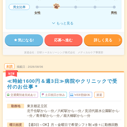
男女比率
女性
男性
もっと見る
気になる!
応募へ進む
詳しく見る
派遣会社
日研トータルソーシング株式会社 メディカルケア事業部
未読
掲載日
2026/08/06
NEW
≪時給1600円＆週3日≫病院やクリニックで受
付のお仕事＊
交通費別途支給あり
土日祝日が休み
WEB登録OK
派遣
東京都足立区
勤務地
北千住駅から---分／六町駅から---分／見沼代親水公園駅から-
--分／青井駅から---分／扇大橋駅から---分
【週3日～OK】月～金曜日で希望シフト制 ※徐々に勤務回数
曜日頻度