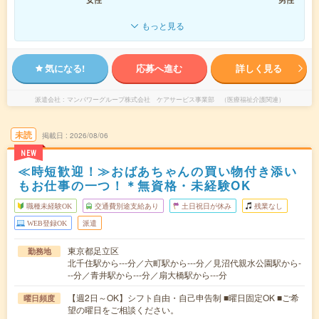
もっと見る
気になる!
応募へ進む
詳しく見る
派遣会社
マンパワーグループ株式会社 ケアサービス事業部 （医療福祉介護関連）
未読
掲載日
2026/08/06
NEW
≪時短歓迎！≫おばあちゃんの買い物付き添い
もお仕事の一つ！＊無資格・未経験OK
職種未経験OK
交通費別途支給あり
土日祝日が休み
残業なし
WEB登録OK
派遣
東京都足立区
勤務地
北千住駅から---分／六町駅から---分／見沼代親水公園駅から-
--分／青井駅から---分／扇大橋駅から---分
【週2日～OK】シフト自由・自己申告制 ■曜日固定OK ■ご希
曜日頻度
望の曜日をご相談ください。