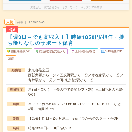
派遣会社
株式会社ウィルオブ・ワーク キッズケア事業部
未読
掲載日
2026/08/05
NEW
【週3日～でも高収入！】時給1850円/担任・持
ち帰りなしのサポート保育
職種未経験OK
交通費別途支給あり
土日祝日が休み
WEB登録OK
派遣
東京都足立区
勤務地
西新井駅から---分／五反野駅から---分／谷在家駅から---分／
青井駅から---分／牛田(東京都)駅から---分
週3日～OK（月～金の中で希望シフト制） ※土日祝休み相談
曜日頻度
OK！
≪シフト例≫8:00～17:009:00～18:0010:00～19:00 など！
時間
※週20時間以上の…
【急募】即日～2ヶ月以上 ※新学期からのスタートもOK!
期間
時給1850円～ ■日払いOK
時給