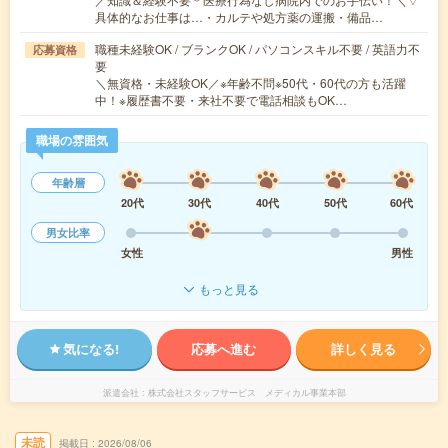
具体的なお仕事は…・カルテや処方薬の運搬・備品…
職種未経験OK / ブランクOK / パソコンスキル不要 / 英語力不
応募資格
要
＼無資格・未経験OK／※年齢不問※50代・60代の方も活躍
中！※履歴書不要・来社不要で電話相談もOK…
職場の雰囲気
年齢層
20代
30代
40代
50代
60代
男女比率
女性
男性
もっと見る
気になる!
応募へ進む
詳しく見る
派遣会社
株式会社スタッフサービス メディカル事業本部
未読
掲載日
2026/08/06