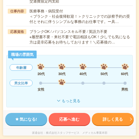
交通費規定内支給
医療事務・病院受付
仕事内容
＜ブランク・社会復帰歓迎！＞クリニックでの診察予約の受
付とそれに伴うシンプルな事務のお仕事です。ー具…
ブランクOK / パソコンスキル不要 / 英語力不要
応募資格
※履歴書不要・来社不要で電話相談もOK！少しでも気になる
方は是非応募をお待ちしております！＼応募後の…
職場の雰囲気
年齢層
20代
30代
40代
50代
60代
男女比率
女性
男性
もっと見る
気になる!
応募へ進む
詳しく見る
派遣会社
株式会社スタッフサービス メディカル事業本部