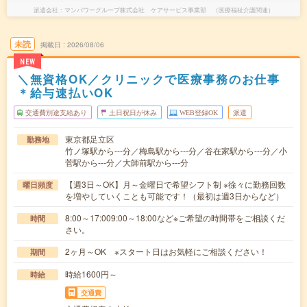
派遣会社
マンパワーグループ株式会社 ケアサービス事業部 （医療福祉介護関連）
未読
掲載日
2026/08/06
NEW
＼無資格OK／クリニックで医療事務のお仕事
＊給与速払いOK
交通費別途支給あり
土日祝日が休み
WEB登録OK
派遣
東京都足立区
勤務地
竹ノ塚駅から---分／梅島駅から---分／谷在家駅から---分／小
菅駅から---分／大師前駅から---分
【週3日～OK】月～金曜日で希望シフト制 ※徐々に勤務回数
曜日頻度
を増やしていくことも可能です！（最初は週3日からなど）
8:00～17:009:00～18:00など※ご希望の時間帯をご相談くだ
時間
さい。
2ヶ月～OK ※スタート日はお気軽にご相談ください！
期間
時給1600円～
時給
交通費