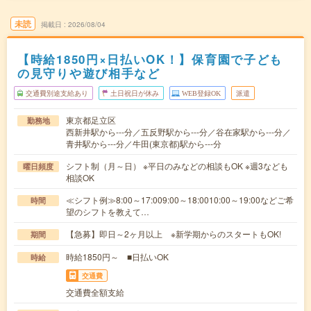
未読
掲載日
2026/08/04
【時給1850円×日払いOK！】保育園で子ども
の見守りや遊び相手など
交通費別途支給あり
土日祝日が休み
WEB登録OK
派遣
東京都足立区
勤務地
西新井駅から---分／五反野駅から---分／谷在家駅から---分／
青井駅から---分／牛田(東京都)駅から---分
シフト制（月～日） ※平日のみなどの相談もOK ※週3なども
曜日頻度
相談OK
≪シフト例≫8:00～17:009:00～18:0010:00～19:00などご希
時間
望のシフトを教えて…
【急募】即日～2ヶ月以上 ※新学期からのスタートもOK!
期間
時給1850円～ ■日払いOK
時給
交通費
交通費全額支給