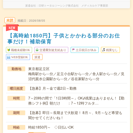
派遣会社
日研トータルソーシング株式会社 メディカルケア事業部
未読
掲載日
2026/08/05
NEW
【高時給1850円】子供とかかわる部分のお仕
事だけ！補助保育
職種未経験OK
交通費別途支給あり
土日祝日が休み
残業なし
WEB登録OK
派遣
東京都足立区
勤務地
梅島駅から---分／足立小台駅から---分／舎人駅から---分／見
沼代親水公園駅から---分／谷在家駅から---分
【急募】月～金で週2日～勤務
曜日頻度
7～20時の間で「1日3時間～」OK♪残業はありません！【勤
時間
務シフト例】朝だけ ：7～12時フルタ…
【急募】即日～長期まで大歓迎！ 8月～、9月～など希望も
期間
聞かせてくださいね！
時給1850円～ ◇日払いOK
時給