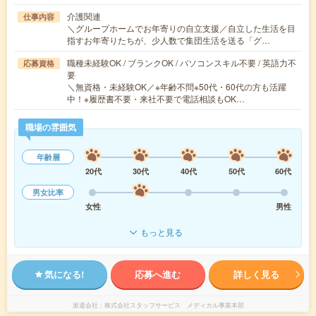
介護関連
仕事内容
＼グループホームでお年寄りの自立支援／自立した生活を目
指すお年寄りたちが、少人数で集団生活を送る「グ…
職種未経験OK / ブランクOK / パソコンスキル不要 / 英語力不
応募資格
要
＼無資格・未経験OK／※年齢不問※50代・60代の方も活躍
中！※履歴書不要・来社不要で電話相談もOK…
職場の雰囲気
年齢層
20代
30代
40代
50代
60代
男女比率
女性
男性
もっと見る
気になる!
応募へ進む
詳しく見る
派遣会社
株式会社スタッフサービス メディカル事業本部