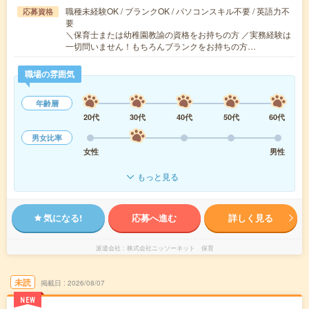
職種未経験OK / ブランクOK / パソコンスキル不要 / 英語力不
応募資格
要
＼保育士または幼稚園教諭の資格をお持ちの方 ／実務経験は
一切問いません！もちろんブランクをお持ちの方…
職場の雰囲気
年齢層
20代
30代
40代
50代
60代
男女比率
女性
男性
もっと見る
気になる!
応募へ進む
詳しく見る
派遣会社
株式会社ニッソーネット 保育
未読
掲載日
2026/08/07
NEW