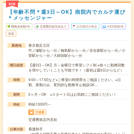
NEW
【年齢不問＊週3日～OK】病院内でカルテ運び
＊メッセンジャー
職種未経験OK
交通費別途支給あり
土日祝日が休み
WEB登録OK
派遣
東京都足立区
勤務地
竹ノ塚駅から---分／梅島駅から---分／谷在家駅から---分／小
菅駅から---分／大師前駅から---分
【週3日～OK】月～金曜日で希望シフト制 ※徐々に勤務回数
曜日頻度
を増やしていくことも可能です！（最初は週3日からなど）
9:00～17:00など※ご希望の時間帯をご相談ください。※日
時間
勤、夜勤のみ、変則的な勤務等も相談OK…
2ヶ月～OK ※スタート日はお気軽にご相談ください！
期間
時給1300円～
時給
交通費
交通費規定内支給
看護助手
仕事内容
／知識＆経験不要＊医療行為なし病院内でのお手伝い！＼▽