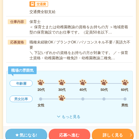
交通費
交通費全額支給
保育士
仕事内容
＜ 保育士または幼稚園教諭の資格をお持ちの方 ＞地域密着
型の保育施設でのお仕事です。（定員50名以下…
職種未経験OK / ブランクOK / パソコンスキル不要 / 英語力不
応募資格
要
＼ 下記いずれかの資格をお持ちの方が対象です。 ／・保育
士資格・幼稚園教諭一種免許・幼稚園教諭二種免…
職場の雰囲気
年齢層
20代
30代
40代
50代
60代
男女比率
女性
男性
もっと見る
気になる!
応募へ進む
詳しく見る