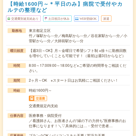
【時給1600円～＊平日のみ】病院で受付やカ
ルテの整理など
交通費別途支給あり
土日祝日が休み
WEB登録OK
派遣
東京都足立区
勤務地
竹ノ塚駅から---分／梅島駅から---分／谷在家駅から---分／小
菅駅から---分／大師前駅から---分
【週3日～OK】月～金曜日で希望シフト制 ※徐々に勤務回数
曜日頻度
を増やしていくことも可能です！（最初は週3日からなど）
8:00～17:009:00～18:00など※ご希望の時間帯をご相談くだ
時間
さい。
2ヶ月～OK ※スタート日はお気軽にご相談ください！
期間
時給1600円～
時給
交通費
交通費規定内支給
医療事務・病院受付
仕事内容
／看護師さん、お医者さんの“縁の下の力持ち”医療事務のお
仕事になります！＼▽具体的には…・受付で患者…
ブランクOK / パソコンスキル不要 / 英語力不要
応募資格