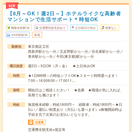
NEW
【8月～OK！週2日～】ホテルライクな高齢者
マンションで生活サポート＊時短OK
職種未経験OK
交通費別途支給あり
土日祝日が休み
残業なし
WEB登録OK
派遣
東京都足立区
勤務地
西新井駅から---分／五反野駅から---分／谷在家駅から---分／
青井駅から---分／牛田(東京都)駅から---分
週2日～5日OK（月～金） ★土日休みOK
曜日頻度
★1日6時間～の時短シフトOK★スタート時間選べます！
時間
7:00～16:009:00～17:0011:…
開始日はご相談ください！ ★急募 ★職場が気に入れば、
期間
長期でも働けます！
無資格未経験：時給1600円～ 経験者：時給1800円～★日
時給
払い／週払い制度あり（月払いも選べます）※稼働開始時は
手続き完了次第のお支払いとなります。
交通費
交通費全額支給※規定有