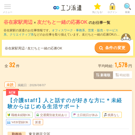
メニュー
気になる!
ログイン
検索
谷在家駅周辺
×
友だちと一緒の応募OK
のお仕事一覧
谷在家駅の派遣のお仕事情報です。
オフィスワーク・事務系
、
営業・販売・サービス
系
、
クリエイティブ系
などのお仕事を取り揃えています。友だちと一緒の応募OKの条
件の他に、
交通費別途支給あり
、
職種未経験OK
、
残業なし
などのこだわり条件も取り
揃えています。
条件の変更
谷在家駅周辺 / 友だちと一緒の応募OK
32
1,578
全
件
平均時給:
円
時給順
新着順
未読
掲載日
2026/08/07
NEW
【介護staff】人と話すのが好きな方に＊未経
験からはじめる生活サポート
職種未経験OK
交通費別途支給あり
土日祝日が休み
残業なし
WEB登録OK
派遣
東京都足立区
勤務地