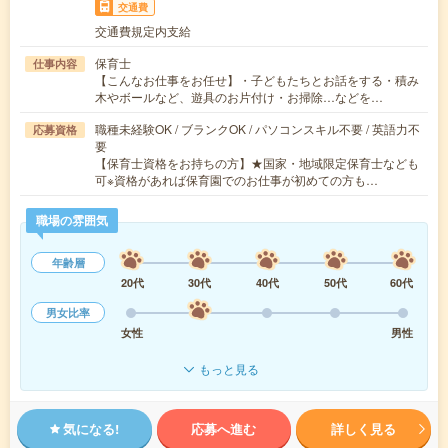
交通費
交通費規定内支給
保育士
仕事内容
【こんなお仕事をお任せ】・子どもたちとお話をする・積み
木やボールなど、遊具のお片付け・お掃除…などを…
職種未経験OK / ブランクOK / パソコンスキル不要 / 英語力不
応募資格
要
【保育士資格をお持ちの方】★国家・地域限定保育士なども
可※資格があれば保育園でのお仕事が初めての方も…
職場の雰囲気
年齢層
20代
30代
40代
50代
60代
男女比率
女性
男性
もっと見る
気になる!
応募へ進む
詳しく見る