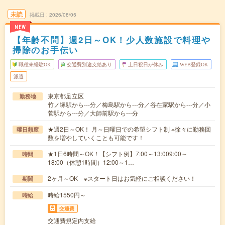
未読
掲載日
2026/08/05
NEW
【年齢不問】週2日～OK！少人数施設で料理や
掃除のお手伝い
職種未経験OK
交通費別途支給あり
土日祝日が休み
WEB登録OK
派遣
東京都足立区
勤務地
竹ノ塚駅から---分／梅島駅から---分／谷在家駅から---分／小
菅駅から---分／大師前駅から---分
★週2日～OK！ 月～日曜日での希望シフト制 ※徐々に勤務回
曜日頻度
数を増やしていくことも可能です！
★1日6時間～OK！【シフト例】7:00～13:009:00～
時間
18:00（休憩1時間）12:00～1…
2ヶ月～OK ※スタート日はお気軽にご相談ください！
期間
時給1550円～
時給
交通費
交通費規定内支給