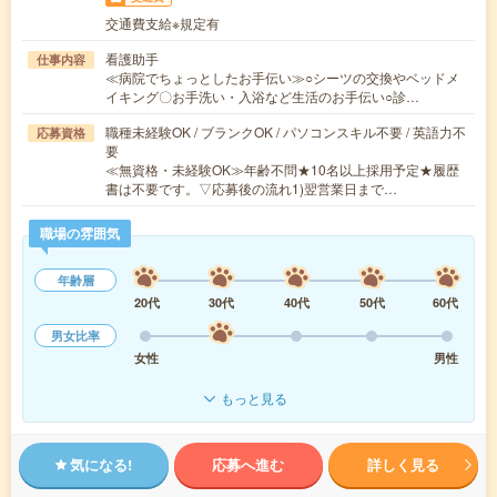
交通費支給※規定有
看護助手
仕事内容
≪病院でちょっとしたお手伝い≫○シーツの交換やベッドメ
イキング〇お手洗い・入浴など生活のお手伝い○診…
職種未経験OK / ブランクOK / パソコンスキル不要 / 英語力不
応募資格
要
≪無資格・未経験OK≫年齢不問★10名以上採用予定★履歴
書は不要です。▽応募後の流れ1)翌営業日まで…
職場の雰囲気
年齢層
20代
30代
40代
50代
60代
男女比率
女性
男性
もっと見る
気になる!
応募へ進む
詳しく見る