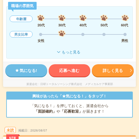
職場の雰囲気
年齢層
20代
30代
40代
50代
60代
男女比率
女性
男性
もっと見る
気になる!
応募へ進む
詳しく見る
派遣会社
日研トータルソーシング株式会社 メディカルケア事業部
興味があったら「★気になる！」をタップ！
「気になる！」を押しておくと、派遣会社から
「面談確約」
や
「応募歓迎」
が届きます！
未読
掲載日
2026/08/07
NEW