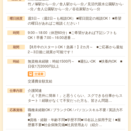
竹ノ塚駅から---分／舎人駅から---分／見沼代親水公園駅から-
--分／舎人公園駅から---分／谷在家駅から---分
週3日～（週2日～も相談OK） ■曜日固定の相談OK！ ■希望
曜日頻度
の曜日があればご相談ください！
9:00～18:00（休憩60分）■ご希望があれば下記シフトも
時間
OK！早番 7:00～16:00遅番 …
【8月中のスタートOK！急募！】2カ月～ ■ご応募から最短
期間
2～3日後に就業が可能です！
無資格未経験：時給1500円～ ■週払いOK ■扶養内OK ■
時給
日収1万2000円以上
交通費
交通費全額支給
介護関連
仕事内容
「え？意外に簡単！」と思うくらい、スグできる仕事からス
タート！経験がなくて不安だった方も、皆さん問題…
職種未経験OK / ブランクOK / パソコンスキル不要 / 英語力不
応募資格
要
■資格・経験・年齢不問■学歴不問■10名以上採用予定！■履
歴書不要■社会保険完備■社員登用あり（紹介…