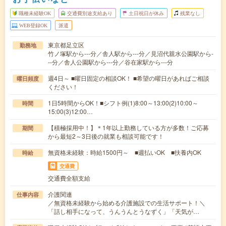
職種未経験OK
交通費別途支給あり
土日祝日が休み
残業なし
WEB登録OK
派遣
東京都足立区
勤務地
竹ノ塚駅から---分／舎人駅から---分／見沼代親水公園駅から-
--分／舎人公園駅から---分／谷在家駅から---分
週4日～ ■曜日固定の相談OK！ ■希望の曜日があればご相談
曜日頻度
ください！
1日5時間からOK！■シフト例(1)8:00～13:00(2)10:00～
時間
15:00(3)12:00…
【積極採用中！】＊1年以上勤務している方が多数！ご応募
期間
から最短2～3日後の就業も相談可能です！
無資格未経験：時給1500円～ ■週払いOK ■扶養内OK
時給
交通費
交通費全額支給
介護関連
仕事内容
／無資格未経験から始める介護施設での生活サポート！＼
「話し相手になって、うんうんとうなずく」「天気が…