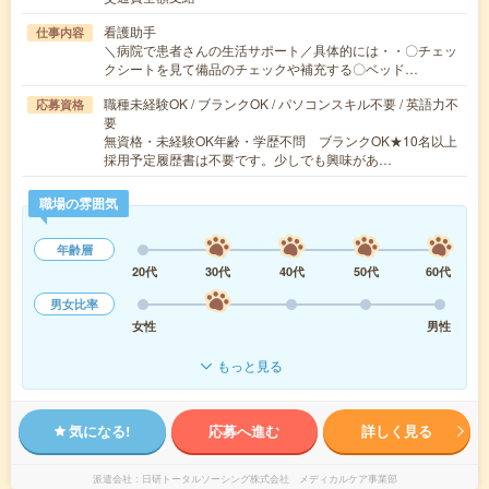
看護助手
仕事内容
＼病院で患者さんの生活サポート／具体的には・・〇チェッ
クシートを見て備品のチェックや補充する〇ベッド…
職種未経験OK / ブランクOK / パソコンスキル不要 / 英語力不
応募資格
要
無資格・未経験OK年齢・学歴不問 ブランクOK★10名以上
採用予定履歴書は不要です。少しでも興味があ…
職場の雰囲気
年齢層
20代
30代
40代
50代
60代
男女比率
女性
男性
もっと見る
気になる!
応募へ進む
詳しく見る
派遣会社
日研トータルソーシング株式会社 メディカルケア事業部