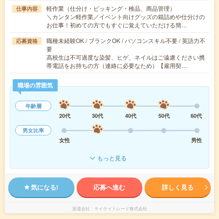
軽作業（仕分け・ピッキング・検品、商品管理）
仕事内容
＼カンタン軽作業／イベント向けグッズの箱詰めや仕分けの
お仕事！初めての方でもすぐに覚えていただける簡…
職種未経験OK / ブランクOK / パソコンスキル不要 / 英語力不
応募資格
要
高校生は不可過度な染髪、ヒゲ、ネイルはご遠慮ください携
帯電話をお持ちの方（連絡に必要なため）【雇用契…
職場の雰囲気
年齢層
20代
30代
40代
50代
60代
男女比率
女性
男性
もっと見る
気になる!
応募へ進む
詳しく見る
派遣会社
テイケイトレード株式会社