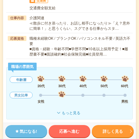
交通費
交通費全額支給
介護関連
仕事内容
≪散歩に付き添ったり、お話し相手になったり≫「え？意外
に簡単！」と思うくらい、スグできる仕事からスタ…
職種未経験OK / ブランクOK / パソコンスキル不要 / 英語力不
応募資格
要
■資格・経験・年齢不問■学歴不問■10名以上採用予定！■履
歴書不要■面談確約■社会保険完備■社員登用…
職場の雰囲気
年齢層
20代
30代
40代
50代
60代
男女比率
女性
男性
もっと見る
気になる!
応募へ進む
詳しく見る