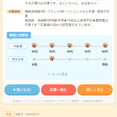
する介護のお仕事です。おじいちゃん、おばあちゃ…
職種未経験OK / ブランクOK / パソコンスキル不要 / 英語力不
応募資格
要
無資格・未経験OK年齢不問★10名以上採用予定★履歴書は
不要です▽応募後の流れ1)翌営業日までに担当…
職場の雰囲気
年齢層
20代
30代
40代
50代
60代
男女比率
女性
男性
もっと見る
気になる!
応募へ進む
詳しく見る
派遣会社
マンパワーグループ株式会社 ケアサービス事業部 （医療福祉介護関連）
未読
掲載日
2026/08/07