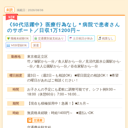
未読
掲載日
2026/08/06
NEW
《50代活躍中》医療行為なし＊病院で患者さん
のサポート／日収1万1200円～
職種未経験OK
交通費別途支給あり
土日祝日が休み
残業なし
WEB登録OK
派遣
東京都足立区
勤務地
竹ノ塚駅から---分／舎人駅から---分／見沼代親水公園駅から-
--分／舎人公園駅から---分／谷在家駅から---分
週3日～（週2日～も相談OK） ■曜日固定の相談OK！ ■希望
曜日頻度
の曜日があればご相談ください！
お子さんの予定にも柔軟に調整可能です。シフト例9:00～
時間
18:00（休憩60分）7:00～16:00…
【現在も積極採用中！急募！】■2カ月～
期間
無資格未経験：時給1400円～ ■週払いOK
時給
交通費
交通費全額支給