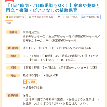
【1日4時間～/13時退勤もOK！】家庭や趣味と
両立＊書類・ピアノなしの補助保育
職種未経験OK
交通費別途支給あり
土日祝日が休み
WEB登録OK
派遣
東京都足立区
勤務地
西新井駅から---分／五反野駅から---分／谷在家駅から---分／
青井駅から---分／牛田(東京都)駅から---分
週5日シフト制（月～日） ※平日のみなどの相談もOK
曜日頻度
≪シフト例≫1日4時間～OK！希望の時間帯をお選びくださ
時間
い！【午前メイン】9:00～13:00（お昼…
【急募】即日～2ヶ月以上 ※新学期からのスタートもOK!
期間
時給1850円～ ■日払いOK
時給
交通費
交通費全額支給
保育士
仕事内容
＼認可保育園での補助保育業務／▼お任せするお仕事は…・
お遊戯、おさんぽの付き添い・お昼ごはん、おやつ…