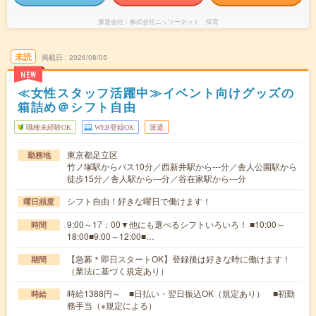
派遣会社
株式会社ニッソーネット 保育
未読
掲載日
2026/08/05
NEW
≪女性スタッフ活躍中≫イベント向けグッズの
箱詰め＠シフト自由
職種未経験OK
WEB登録OK
派遣
東京都足立区
勤務地
竹ノ塚駅からバス10分／西新井駅から---分／舎人公園駅から
徒歩15分／舎人駅から---分／谷在家駅から---分
シフト自由！好きな曜日で働けます！
曜日頻度
9:00～17：00▼他にも選べるシフトいろいろ！ ■10:00～
時間
18:00■9:00～12:00■…
【急募＊即日スタートOK】登録後は好きな時に働けます！
期間
（業法に基づく規定あり）
時給1388円～ ■日払い・翌日振込OK（規定あり） ■初勤
時給
務手当（※規定による）