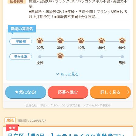
職種未経験OK / ブランクOK / パソコンスキル不要 / 英語力不
応募資格
要
■無資格・未経験OK！■年齢・学歴不問！ブランクOK!■10名
以上採用予定！■履歴書不要■社会保険完…
職場の雰囲気
年齢層
20代
30代
40代
50代
60代
男女比率
女性
男性
もっと見る
気になる!
応募へ進む
詳しく見る
派遣会社
日研トータルソーシング株式会社 メディカルケア事業部
未読
掲載日
2026/08/07
NEW
足立区【週2日～】ホテルライクな高齢者マン