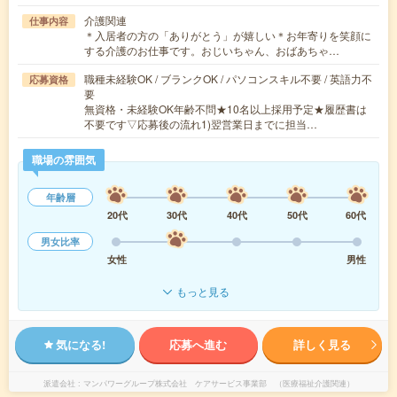
介護関連
仕事内容
＊入居者の方の「ありがとう」が嬉しい＊お年寄りを笑顔に
する介護のお仕事です。おじいちゃん、おばあちゃ…
職種未経験OK / ブランクOK / パソコンスキル不要 / 英語力不
応募資格
要
無資格・未経験OK年齢不問★10名以上採用予定★履歴書は
不要です▽応募後の流れ1)翌営業日までに担当…
職場の雰囲気
年齢層
20代
30代
40代
50代
60代
男女比率
女性
男性
もっと見る
気になる!
応募へ進む
詳しく見る
派遣会社
マンパワーグループ株式会社 ケアサービス事業部 （医療福祉介護関連）