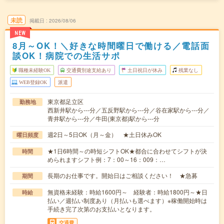
未読
掲載日
2026/08/06
NEW
8月～OK！＼好きな時間曜日で働ける／電話面
談OK！病院での生活サポ
職種未経験OK
交通費別途支給あり
土日祝日が休み
残業なし
WEB登録OK
派遣
東京都足立区
勤務地
西新井駅から---分／五反野駅から---分／谷在家駅から---分／
青井駅から---分／牛田(東京都)駅から---分
週2日～5日OK（月～金） ★土日休みOK
曜日頻度
★1日6時間～の時短シフトOK★都合に合わせてシフトが決
時間
められますシフト例：7：00～16：009：…
長期のお仕事です。開始日はご相談ください！ ★急募
期間
無資格未経験：時給1600円～ 経験者：時給1800円～★日
時給
払い／週払い制度あり（月払いも選べます）※稼働開始時は
手続き完了次第のお支払いとなります。
交通費