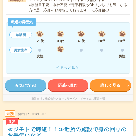
※履歴書不要・来社不要で電話相談もOK！少しでも気になる
方は是非応募をお待ちしております！＼応募後の…
職場の雰囲気
年齢層
20代
30代
40代
50代
60代
男女比率
女性
男性
もっと見る
気になる!
応募へ進む
詳しく見る
派遣会社
株式会社スタッフサービス メディカル事業本部
未読
掲載日
2026/08/07
NEW
≪ジモトで時短！！≫近所の施設で身の回りの
お手伝いなど