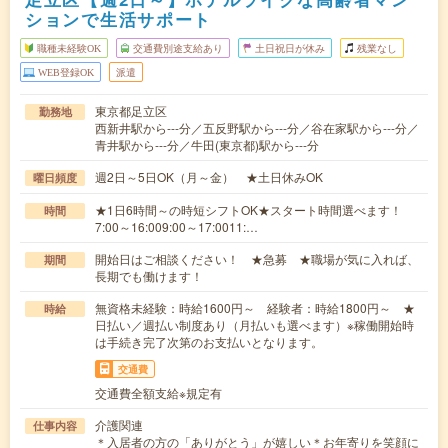
ションで生活サポート
職種未経験OK
交通費別途支給あり
土日祝日が休み
残業なし
WEB登録OK
派遣
東京都足立区
勤務地
西新井駅から---分／五反野駅から---分／谷在家駅から---分／
青井駅から---分／牛田(東京都)駅から---分
週2日～5日OK（月～金） ★土日休みOK
曜日頻度
★1日6時間～の時短シフトOK★スタート時間選べます！
時間
7:00～16:009:00～17:0011:…
開始日はご相談ください！ ★急募 ★職場が気に入れば、
期間
長期でも働けます！
無資格未経験：時給1600円～ 経験者：時給1800円～ ★
時給
日払い／週払い制度あり（月払いも選べます）※稼働開始時
は手続き完了次第のお支払いとなります。
交通費
交通費全額支給※規定有
介護関連
仕事内容
＊入居者の方の「ありがとう」が嬉しい＊お年寄りを笑顔に