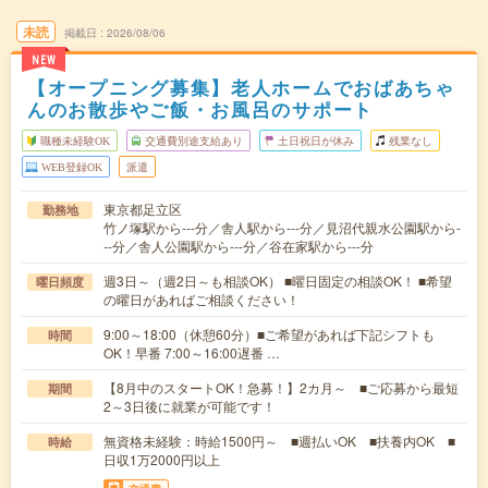
未読
掲載日
2026/08/06
NEW
【オープニング募集】老人ホームでおばあちゃ
んのお散歩やご飯・お風呂のサポート
職種未経験OK
交通費別途支給あり
土日祝日が休み
残業なし
WEB登録OK
派遣
東京都足立区
勤務地
竹ノ塚駅から---分／舎人駅から---分／見沼代親水公園駅から-
--分／舎人公園駅から---分／谷在家駅から---分
週3日～（週2日～も相談OK） ■曜日固定の相談OK！ ■希望
曜日頻度
の曜日があればご相談ください！
9:00～18:00（休憩60分）■ご希望があれば下記シフトも
時間
OK！早番 7:00～16:00遅番 …
【8月中のスタートOK！急募！】2カ月～ ■ご応募から最短
期間
2～3日後に就業が可能です！
無資格未経験：時給1500円～ ■週払いOK ■扶養内OK ■
時給
日収1万2000円以上