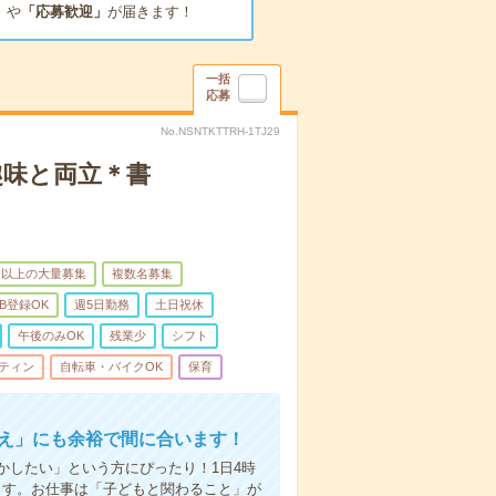
」
や
「応募歓迎」
が届きます！
一括
応募
No.NSNTKTTRH-1TJ29
趣味と両立＊書
名以上の大量募集
複数名募集
B登録OK
週5日勤務
土日祝休
午後のみOK
残業少
シフト
ティン
自転車・バイクOK
保育
迎え」にも余裕で間に合います！
かしたい」という方にぴったり！1日4時
ます。お仕事は「子どもと関わること」が