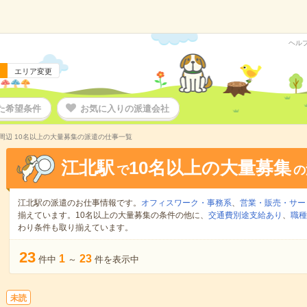
ヘル
エリア変更
た希望条件
お気に入りの派遣会社
周辺 10名以上の大量募集の派遣の仕事一覧
江北駅
10名以上の大量募集
で
の
江北駅の派遣のお仕事情報です。
オフィスワーク・事務系
、
営業・販売・サー
揃えています。10名以上の大量募集の条件の他に、
交通費別途支給あり
、
職種
わり条件も取り揃えています。
23
1
23
件中
～
件を表示中
未読