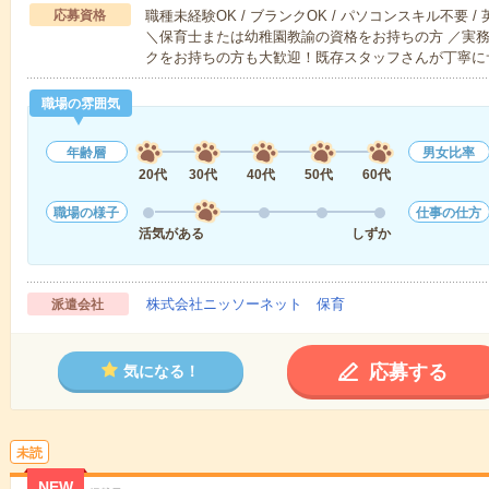
応募資格
職種未経験OK / ブランクOK / パソコンスキル不要 /
＼保育士または幼稚園教諭の資格をお持ちの方 ／実
クをお持ちの方も大歓迎！既存スタッフさんが丁寧に
職場の雰囲気
年齢層
男女比率
20代
30代
40代
50代
60代
職場の様子
仕事の仕方
活気がある
しずか
株式会社ニッソーネット 保育
派遣会社
応募する
気になる！
未読
NEW