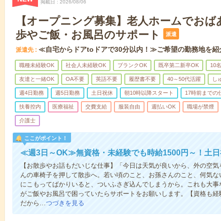
掲載日
2026/08/06
【オープニング募集】老人ホームでおば
歩やご飯・お風呂のサポート
派遣
≪自宅からドアtoドアで30分以内！≫ご希望の勤務地を紹
派遣先
職種未経験OK
社会人未経験OK
ブランクOK
既卒第二新卒OK
10
友達と一緒OK
OA不要
英語不要
履歴書不要
40～50代活躍
し
週4日勤務
週5日勤務
土日祝休
朝10時以降スタート
17時前までの
扶養控内
医療福祉
交費支給
服装自由
週払いOK
職場が禁煙
介護士
ここがポイント！
≪週3日～OK≫無資格・未経験でも時給1500円～！土
【お散歩やお話もだいじな仕事】「今日は天気が良いから、外の空気
んの車椅子を押して散歩へ。若い頃のこと、お孫さんのこと、何気な
にこもってばかりいると、ついふさぎ込んでしまうから。これも大事
がご飯やお風呂で困っていたらサポートをお願いします。【資格も経
だから…
つづきを見る