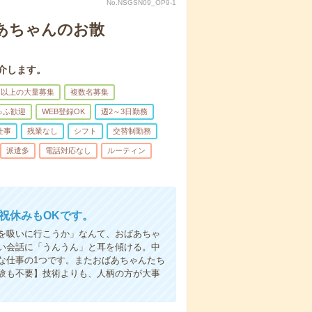
No.NSGSN09_OP9-1
あちゃんのお散
介します。
名以上の大量募集
複数名募集
ゅふ歓迎
WEB登録OK
週2～3日勤務
仕事
残業なし
シフト
交替制勤務
派遣多
電話対応なし
ルーティン
日祝休みもOKです。
を吸いに行こうか」なんて、おばあちゃ
い会話に「うんうん」と耳を傾ける。中
な仕事の1つです。またおばあちゃんたち
験も不要】技術よりも、人柄の方が大事