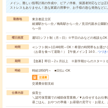
メイン。難しい指導計画の作成や、ピアノ伴奏、保護者対応などは正
ストレスもありません！急な家庭の用事や、お子様の急な発熱などに
勤務地
東京都足立区
綾瀬駅から---分／梅島駅から---分／見沼代親水公園駅
ら---分
曜日頻度
週5日シフト制（月～日）※平日のみなどの相談もOK
時間
≪シフト例≫1日4時間～OK！希望の時間帯をお選びくだ
（お昼を食べて退勤！）【午後メイン】14:0…
つづき
期間
【急募】即日～2ヶ月以上 ※新学期からのスタートも
時給
時給1850円～ ■日払いOK
交通費
交通費全額支給
仕事内容
保育士
＼認可保育園での補助保育業務／▼お任せするお仕事
昼ごはん、おやつの準備・お昼寝の見守り・お迎え、