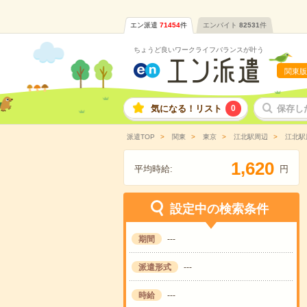
エン派遣
71454
件
エンバイト
82531
件
ちょうど良いワークライフバランスが叶う
関東版
気になる！リスト
0
保存し
派遣TOP
関東
東京
江北駅周辺
江北駅
,
1
6
2
0
平均時給:
円
設定中の検索条件
期間
---
派遣形式
---
時給
---