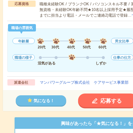
応募資格
職種未経験OK / ブランクOK / パソコンスキル不要 /
無資格・未経験OK年齢不問★10名以上採用予定★履
までに担当より電話・メールでご連絡2)電話で登録…
職場の雰囲気
年齢層
男女比率
20代
30代
40代
50代
60代
職場の様子
仕事の仕方
活気がある
しずか
マンパワーグループ株式会社 ケアサービス事業部 
派遣会社
応募する
気になる！
興味があったら「★気になる！」を