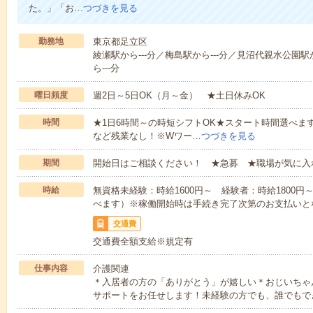
た。」「お…
つづきを見る
勤務地
東京都足立区
綾瀬駅から---分／梅島駅から---分／見沼代親水公園駅
ら---分
曜日頻度
週2日～5日OK（月～金） ★土日休みOK
時間
★1日6時間～の時短シフトOK★スタート時間選べます！7:00～1
など残業なし！※Wワー…
つづきを見る
期間
開始日はご相談ください！ ★急募 ★職場が気に入
時給
無資格未経験：時給1600円～ 経験者：時給1800
べます）※稼働開始時は手続き完了次第のお支払いと
交通費
交通費全額支給※規定有
仕事内容
介護関連
＊入居者の方の「ありがとう」が嬉しい＊おじいちゃ
サポートをお任せします！未経験の方でも、誰でもで