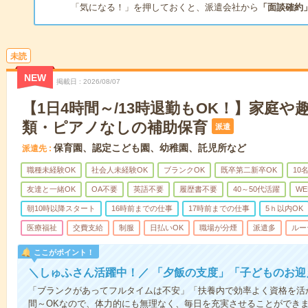
「気になる！」を押しておくと、派遣会社から
「面談確約
未読
NEW
掲載日
2026/08/07
【1日4時間～/13時退勤もOK！】家庭や
類・ピアノなしの補助保育
派遣
保育園、認定こども園、幼稚園、託児所など
派遣先
職種未経験OK
社会人未経験OK
ブランクOK
既卒第二新卒OK
10
友達と一緒OK
OA不要
英語不要
履歴書不要
40～50代活躍
WE
朝10時以降スタート
16時前までの仕事
17時前までの仕事
5ｈ以内OK
医療福祉
交費支給
制服
日払いOK
職場が分煙
派遣多
ルー
ここがポイント！
＼しゅふさん活躍中！／ 「夕飯の支度」「子どものお
「ブランクがあってフルタイムは不安」「扶養内で効率よく資格を活
間～OKなので、体力的にも無理なく、毎日を充実させることができ