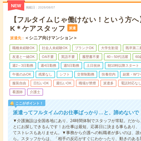
NEW
掲載日
2026/08/07
【フルタイムじゃ働けない！という方へ
K＊ケアスタッフ
派遣
＜シニア向けマンション＞
派遣先
職種未経験OK
社会人未経験OK
ブランクOK
大学生歓迎
既卒第二
友達と一緒OK
OA不要
英語不要
履歴書不要
40～50代活躍
6
週2～3日勤務
週4日勤務
週5日勤務
土日祝休
朝10時以降スタート
午後のみOK
残業なし
シフト
交替制勤務
扶養控内
副業・Wワ
服装自由
日払いOK
週払いOK
職場が禁煙
派遣多
電話対応な
看護師
介護士
ここがポイント！
派遣ってフルタイムのお仕事ばっかり…と、諦めないで
▼介護施設は全国各地にあり、24時間体制でスタッフが常駐。だか
とにお探しできるんです！お仕事は最短、応募日に決まる事もあり、
てストレスもありません。▼事務から介護への転職者が多いのは、誰
ら。スタッフからは、「相手の反応がすぐにわかったり、動きのある