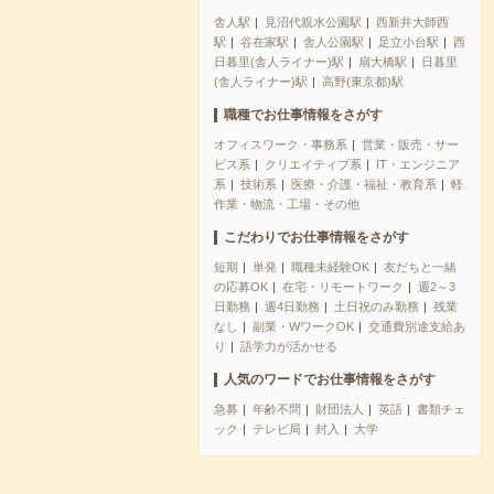
舎人駅
見沼代親水公園駅
西新井大師西
駅
谷在家駅
舎人公園駅
足立小台駅
西
日暮里(舎人ライナー)駅
扇大橋駅
日暮里
(舎人ライナー)駅
高野(東京都)駅
職種でお仕事情報をさがす
オフィスワーク・事務系
営業・販売・サー
ビス系
クリエイティブ系
IT・エンジニア
系
技術系
医療・介護・福祉・教育系
軽
作業・物流・工場・その他
こだわりでお仕事情報をさがす
短期
単発
職種未経験OK
友だちと一緒
の応募OK
在宅・リモートワーク
週2～3
日勤務
週4日勤務
土日祝のみ勤務
残業
なし
副業・WワークOK
交通費別途支給あ
り
語学力が活かせる
人気のワードでお仕事情報をさがす
急募
年齢不問
財団法人
英語
書類チェ
ック
テレビ局
封入
大学