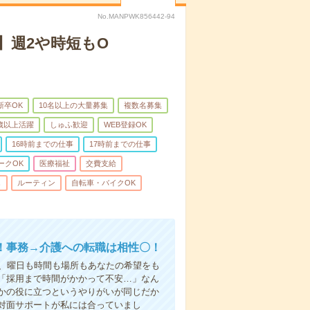
No.MANPWK856442-94
】週2や時短もO
新卒OK
10名以上の大量募集
複数名募集
0歳以上活躍
しゅふ歓迎
WEB登録OK
16時前までの仕事
17時前までの仕事
ークOK
医療福祉
交費支給
し
ルーティン
自転車・バイクOK
！事務→介護への転職は相性〇！
ら、曜日も時間も場所もあなたの希望をも
「採用まで時間がかかって不安…」なん
かの役に立つというやりがいが同じだか
対面サポートが私には合っていまし