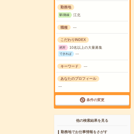
勤務地
江北
駅/路線
職種
---
こだわりINDEX
10名以上の大量募集
絶対
---
できれば
キーワード
---
あなたのプロフィール
---
条件の変更
他の検索結果を見る
勤務地でお仕事情報をさがす