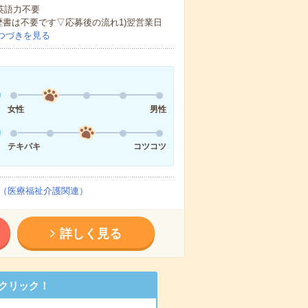
 英語力不要
歴書は不要です▽応募後の流れ1)翌営業日
つづきを見る
女性
男性
テキパキ
コツコツ
（医療福祉介護関連）
詳しく見る
クリック！