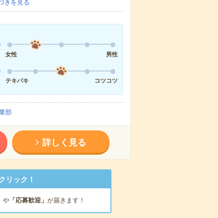
づきを見る
女性
男性
テキパキ
コツコツ
業部
詳しく見る
クリック！
」
や
「応募歓迎」
が届きます！