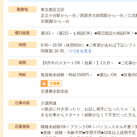
勤務地
東京都足立区
足立小台駅から---分／西新井大師西駅から---分／江北駅
京都)駅から---分
曜日頻度
週3日～（週2日～も相談OK）■曜日固定の相談OK
時間
9:00～18:00（休憩60分）■ご希望があれば下記シフトもOK
00夜勤 16:30…
つづきを見る
期間
【8月中のスタートOK！急募！】2カ月～ ■ご応募
時給
無資格未経験：時給1500円～ ■週払いOK ■扶養内O
交通費
交通費全額支給
仕事内容
介護関連
≪散歩に付き添ったり、お話し相手になったり≫「え
きる仕事からスタート！経験がなくて不安だった方も
応募資格
職種未経験OK / ブランクOK / パソコンスキル不要 /
■資格・経験・年齢不問■学歴不問■10名以上採用予定