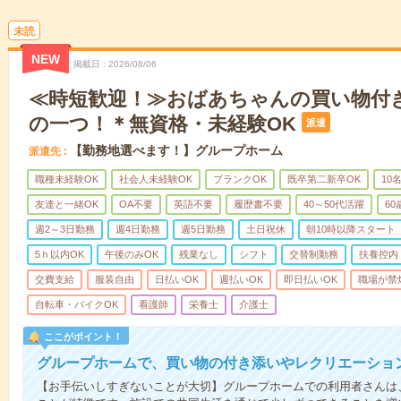
未読
NEW
掲載日
2026/08/06
≪時短歓迎！≫おばあちゃんの買い物付
の一つ！＊無資格・未経験OK
派遣
【勤務地選べます！】グループホーム
派遣先
職種未経験OK
社会人未経験OK
ブランクOK
既卒第二新卒OK
10
友達と一緒OK
OA不要
英語不要
履歴書不要
40～50代活躍
6
週2～3日勤務
週4日勤務
週5日勤務
土日祝休
朝10時以降スタート
5ｈ以内OK
午後のみOK
残業なし
シフト
交替制勤務
扶養控内
交費支給
服装自由
日払いOK
週払いOK
即日払いOK
職場が禁
自転車・バイクOK
看護師
栄養士
介護士
ここがポイント！
グループホームで、買い物の付き添いやレクリエーショ
【お手伝いしすぎないことが大切】グループホームでの利用者さんは