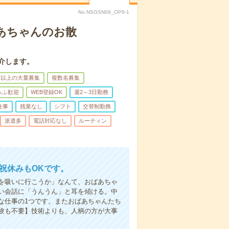
No.NSGSN09_OP9-1
あちゃんのお散
介します。
名以上の大量募集
複数名募集
ゅふ歓迎
WEB登録OK
週2～3日勤務
仕事
残業なし
シフト
交替制勤務
派遣多
電話対応なし
ルーティン
日祝休みもOKです。
を吸いに行こうか」なんて、おばあちゃ
い会話に「うんうん」と耳を傾ける。中
な仕事の1つです。またおばあちゃんたち
験も不要】技術よりも、人柄の方が大事