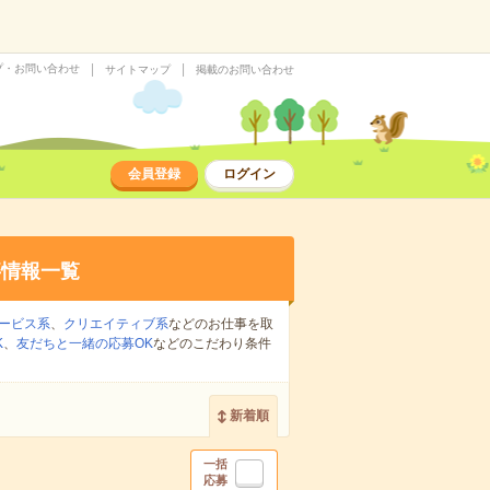
プ・お問い合わせ
サイトマップ
掲載のお問い合わせ
会員登録
ログイン
事情報一覧
ービス系
、
クリエイティブ系
などのお仕事を取
K
、
友だちと一緒の応募OK
などのこだわり条件
新着順
一括
応募