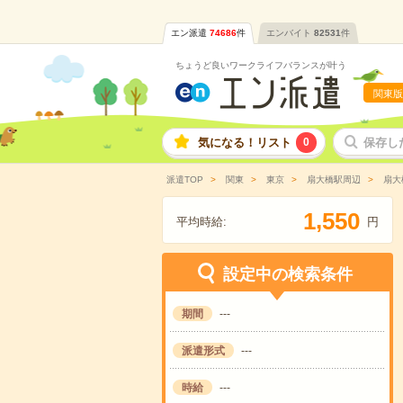
エン派遣
74686
件
エンバイト
82531
件
ちょうど良いワークライフバランスが叶う
関東版
気になる！リスト
0
保存し
派遣TOP
関東
東京
扇大橋駅周辺
扇大
,
1
5
5
0
平均時給:
円
設定中の検索条件
期間
---
派遣形式
---
時給
---