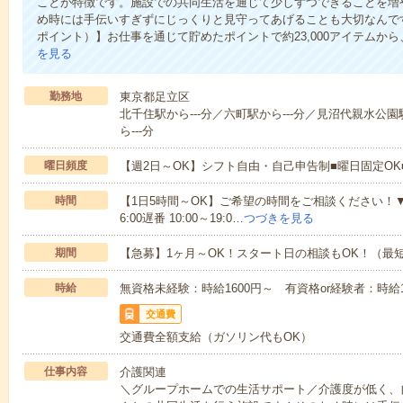
ことが特徴です。施設での共同生活を通じて少しずつできることを増
め時には手伝いすぎずにじっくりと見守ってあげることも大切なんです！
ポイント）】お仕事を通じて貯めたポイントで約23,000アイテムから
を見る
勤務地
東京都足立区
北千住駅から---分／六町駅から---分／見沼代親水公園
ら---分
曜日頻度
【週2日～OK】シフト自由・自己申告制■曜日固定O
時間
【1日5時間～OK】ご希望の時間をご相談ください！▼シフト例
6:00遅番 10:00～19:0…
つづきを見る
期間
【急募】1ヶ月～OK！スタート日の相談もOK！（最
時給
無資格未経験：時給1600円～ 有資格or経験者：時給18
交通費
交通費全額支給（ガソリン代もOK）
仕事内容
介護関連
＼グループホームでの生活サポート／介護度が低く、