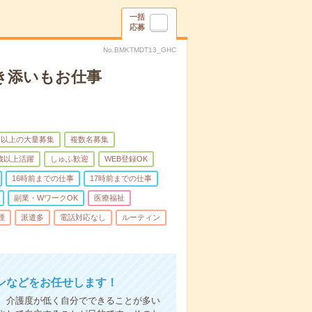
一括
応募
No.BMKTMDT13_GHC
き添いもお仕事
名以上の大量募集
複数名募集
0歳以上活躍
しゅふ歓迎
WEB登録OK
16時前までの仕事
17時前までの仕事
副業・WワークOK
医療福祉
煙
派遣多
電話対応なし
ルーティン
ンなどをお任せします！
、介護度が低く自分でできることが多い