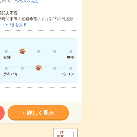
いすぎ…
つづきを見る
 英語力不要
16時間未満の勤務希望の方は以下の日雇派
…
つづきを見る
女性
男性
テキパキ
コツコツ
詳しく見る
一括
応募