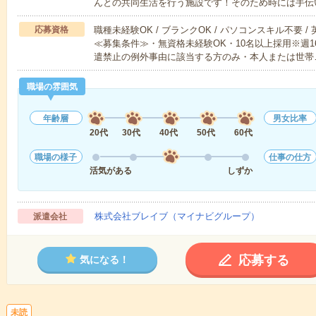
んとの共同生活を行う施設です！そのため時には手伝
応募資格
職種未経験OK / ブランクOK / パソコンスキル不要 /
≪募集条件≫・無資格未経験OK・10名以上採用※週
遣禁止の例外事由に該当する方のみ・本人または世帯
職場の雰囲気
年齢層
男女比率
20代
30代
40代
50代
60代
職場の様子
仕事の仕方
活気がある
しずか
株式会社ブレイブ（マイナビグループ）
派遣会社
応募する
気になる！
未読