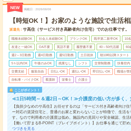
NEW
掲載日
2026/08/06
【時短OK！】お家のような施設で生活相
サ高住（サービス付き高齢者向け住宅）でのお仕事です。
派遣先
職種未経験OK
社会人未経験OK
ブランクOK
既卒第二新卒OK
10
友達と一緒OK
OA不要
英語不要
履歴書不要
40～50代活躍
6
週2～3日勤務
週4日勤務
週5日勤務
土日祝休
朝10時以降スタート
5ｈ以内OK
午後のみOK
残業なし
シフト
交替制勤務
扶養控内
交費支給
服装自由
日払いOK
週払いOK
即日払いOK
職場が禁
自転車・バイクOK
看護師
栄養士
介護士
ここがポイント！
≪1日5時間～＆週2日～OK！≫介護度の低い方が多く
【負担少なめのサ高住】お任せするのは「サービス付き高齢者向け住
ー対応の賃貸住宅と、普通のお家と変わらないことが特徴で、生活を
す。なので利用者の介護度は低め。施設内の見回りや安全確認、生活
【働いて貯まるB-POINT（ブレイブポイント）】お仕事を通じて貯めた
つづきを見る