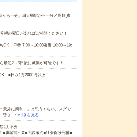
から---分／扇大橋駅から---分／高野(東
！■希望の曜日があればご相談ください！
！早番 7:00～16:00遅番 10:00～19:
から最短2～3日後に就業が可能です！
K ■日収1万2000円以上
？意外に簡単！」と思うくらい、スグで
、皆さ…
つづきを見る
 英語力不要
！■履歴書不要■面談確約■社会保険完備■