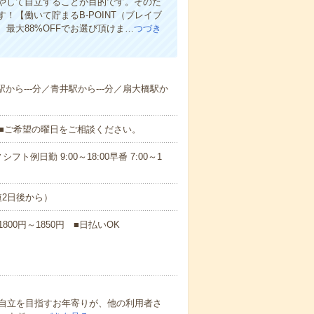
やして自立することが目的です。そのた
【働いて貯まるB-POINT（ブレイブ
、最大88%OFFでお選び頂けま…
つづき
駅から---分／青井駅から---分／扇大橋駅か
K■ご希望の曜日をご相談ください。
日勤 9:00～18:00早番 7:00～1
短2日後から）
00円～1850円 ■日払いOK
自立を目指すお年寄りが、他の利用者さ