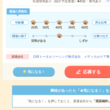
社員登用あり（紹介予定派遣）■昇給・賞与あり …
つ
職場の雰囲気
年齢層
男女比率
20代
30代
40代
50代
60代
職場の様子
仕事の仕方
活気がある
しずか
日研トータルソーシング株式会社 メディカルケア事
派遣会社
応募する
気になる！
興味があったら「★気になる！」を
「気になる！」を押しておくと、派遣会社から
「面談確約