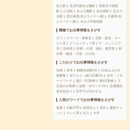
舎人駅
見沼代親水公園駅
西新井大師西
駅
江北駅
舎人公園駅
谷在家駅
足立小
台駅
西日暮里(舎人ライナー)駅
日暮里(舎
人ライナー)駅
赤土小学校前駅
職種でお仕事情報をさがす
オフィスワーク・事務系
営業・販売・サー
ビス系
クリエイティブ系
IT・エンジニア
系
技術系
医療・介護・福祉・教育系
軽
作業・物流・工場・その他
こだわりでお仕事情報をさがす
短期
単発
職種未経験OK
10名以上の大
量募集
友だちと一緒の応募OK
在宅・リモ
ートワーク
週2～3日勤務
週4日勤務
土
日祝のみ勤務
副業・WワークOK
交通費別
途支給あり
語学力が活かせる
人気のワードでお仕事情報をさがす
急募
年齢不問
財団法人
英語
書類チェ
ック
テレビ局
封入
大学