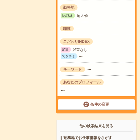
勤務地
扇大橋
駅/路線
職種
---
こだわりINDEX
残業なし
絶対
---
できれば
キーワード
---
あなたのプロフィール
---
条件の変更
他の検索結果を見る
勤務地でお仕事情報をさがす