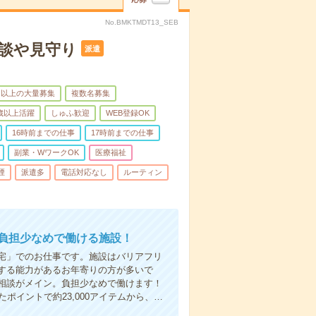
No.BMKTMDT13_SEB
談や見守り
派遣
名以上の大量募集
複数名募集
0歳以上活躍
しゅふ歓迎
WEB登録OK
16時前までの仕事
17時前までの仕事
副業・WワークOK
医療福祉
煙
派遣多
電話対応なし
ルーティン
、負担少なめで働ける施設！
宅」でのお仕事です。施設はバリアフリ
する能力があるお年寄りの方が多いで
相談がメイン。負担少なめで働けます！
ポイントで約23,000アイテムから、…