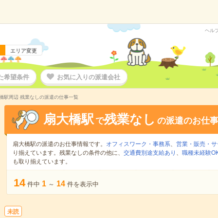
ヘル
エリア変更
た希望条件
お気に入りの派遣会社
橋駅周辺 残業なしの派遣の仕事一覧
扇大橋駅
残業なし
で
の派遣のお仕
扇大橋駅の派遣のお仕事情報です。
オフィスワーク・事務系
、
営業・販売・サ
り揃えています。残業なしの条件の他に、
交通費別途支給あり
、
職種未経験O
も取り揃えています。
14
1
14
件中
～
件を表示中
未読