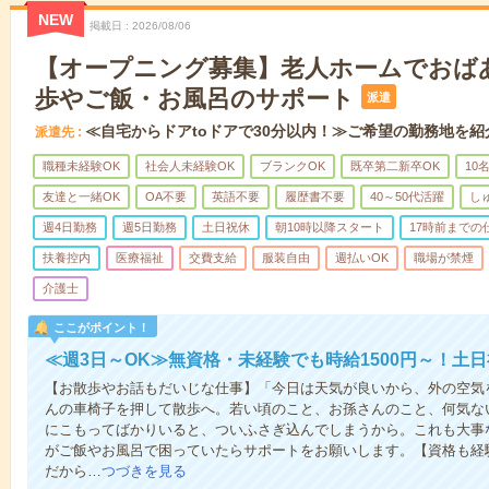
NEW
掲載日
2026/08/06
【オープニング募集】老人ホームでおば
歩やご飯・お風呂のサポート
派遣
≪自宅からドアtoドアで30分以内！≫ご希望の勤務地を紹
派遣先
職種未経験OK
社会人未経験OK
ブランクOK
既卒第二新卒OK
10
友達と一緒OK
OA不要
英語不要
履歴書不要
40～50代活躍
し
週4日勤務
週5日勤務
土日祝休
朝10時以降スタート
17時前までの
扶養控内
医療福祉
交費支給
服装自由
週払いOK
職場が禁煙
介護士
ここがポイント！
≪週3日～OK≫無資格・未経験でも時給1500円～！土
【お散歩やお話もだいじな仕事】「今日は天気が良いから、外の空気
んの車椅子を押して散歩へ。若い頃のこと、お孫さんのこと、何気な
にこもってばかりいると、ついふさぎ込んでしまうから。これも大事
がご飯やお風呂で困っていたらサポートをお願いします。【資格も経
だから…
つづきを見る