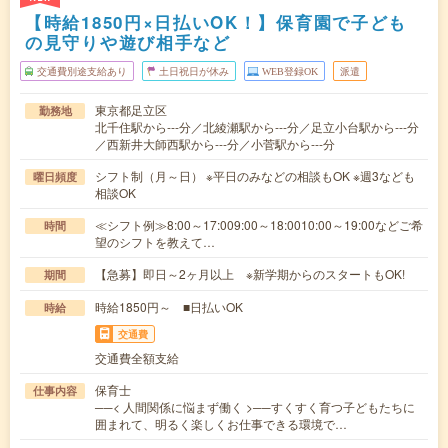
【時給1850円×日払いOK！】保育園で子ども
の見守りや遊び相手など
交通費別途支給あり
土日祝日が休み
WEB登録OK
派遣
東京都足立区
勤務地
北千住駅から---分／北綾瀬駅から---分／足立小台駅から---分
／西新井大師西駅から---分／小菅駅から---分
シフト制（月～日） ※平日のみなどの相談もOK ※週3なども
曜日頻度
相談OK
≪シフト例≫8:00～17:009:00～18:0010:00～19:00などご希
時間
望のシフトを教えて…
【急募】即日～2ヶ月以上 ※新学期からのスタートもOK!
期間
時給1850円～ ■日払いOK
時給
交通費
交通費全額支給
保育士
仕事内容
──< 人間関係に悩まず働く >──すくすく育つ子どもたちに
囲まれて、明るく楽しくお仕事できる環境で…