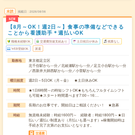
未読
掲載日
2026/08/06
NEW
【8月～OK！週2日～】食事の準備などできる
ことから看護助手＊週払いOK
職種未経験OK
交通費別途支給あり
土日祝日が休み
残業なし
WEB登録OK
派遣
東京都足立区
勤務地
北千住駅から---分／北綾瀬駅から---分／足立小台駅から---分
／西新井大師西駅から---分／小菅駅から---分
週2日～5日OK（月～金） ★土日休みOK
曜日頻度
★1日6時間～の時短シフトOK★もちろんフルタイムシフト
時間
も可能★スタート時間選べます7:00～16:…
長期のお仕事です。開始日はご相談ください！ ★急募
期間
無資格未経験：時給1600円～ 経験者：時給1800円～★日
時給
払い／週払い制度あり（月払いも選べます）※稼働開始時は
手続き完了次第のお支払いとなります。
交通費