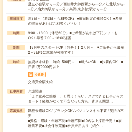
足立小台駅から---分／西新井大師西駅から---分／江北駅から-
--分／扇大橋駅から---分／高野(東京都)駅から---分
週3日～（週2日～も相談OK） ■曜日固定の相談OK！ ■希望
曜日頻度
の曜日があればご相談ください！
9:00～18:00（休憩60分）■ご希望があれば下記シフトも
時間
OK！早番 7:00～16:00遅番 …
【8月中のスタートOK！急募！】2カ月～ ■ご応募から最短
期間
2～3日後に就業が可能です！
無資格未経験：時給1500円～ ■週払いOK ■扶養内OK ■
時給
日収1万2000円以上
交通費
交通費全額支給
介護関連
仕事内容
「え？意外に簡単！」と思うくらい、スグできる仕事からス
タート！経験がなくて不安だった方も、皆さん問題…
職種未経験OK / ブランクOK / パソコンスキル不要 / 英語力不
応募資格
要
■資格・経験・年齢不問■学歴不問■10名以上採用予定！■履
歴書不要■社会保険完備■社員登用あり（紹介…