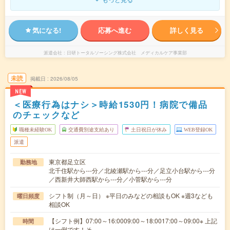
気になる!
応募へ進む
詳しく見る
派遣会社
日研トータルソーシング株式会社 メディカルケア事業部
未読
掲載日
2026/08/05
NEW
＜医療行為はナシ＞時給1530円！病院で備品
のチェックなど
職種未経験OK
交通費別途支給あり
土日祝日が休み
WEB登録OK
派遣
東京都足立区
勤務地
北千住駅から---分／北綾瀬駅から---分／足立小台駅から---分
／西新井大師西駅から---分／小菅駅から---分
シフト制（月～日） ※平日のみなどの相談もOK ※週3なども
曜日頻度
相談OK
【シフト例】07:00～16:0009:00～18:0017:00～09:00※ 上記
時間
は一例です！そ…