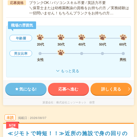
ブランクOK / パソコンスキル不要 / 英語力不要
応募資格
＼保育士または幼稚園教諭の資格をお持ちの方 ／実務経験は
一切問いません！もちろんブランクをお持ちの方…
職場の雰囲気
年齢層
20代
30代
40代
50代
60代
男女比率
女性
男性
もっと見る
気になる!
応募へ進む
詳しく見る
派遣会社
株式会社ニッソーネット 保育
未読
掲載日
2026/08/07
NEW
≪ジモトで時短！！≫近所の施設で身の回りの