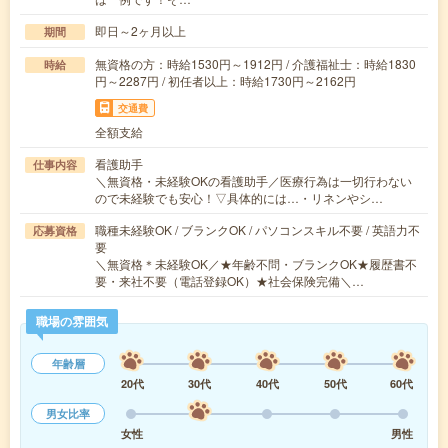
即日～2ヶ月以上
期間
無資格の方：時給1530円～1912円 / 介護福祉士：時給1830
時給
円～2287円 / 初任者以上：時給1730円～2162円
交通費
全額支給
看護助手
仕事内容
＼無資格・未経験OKの看護助手／医療行為は一切行わない
ので未経験でも安心！▽具体的には…・リネンやシ…
職種未経験OK / ブランクOK / パソコンスキル不要 / 英語力不
応募資格
要
＼無資格＊未経験OK／★年齢不問・ブランクOK★履歴書不
要・来社不要（電話登録OK）★社会保険完備＼…
職場の雰囲気
年齢層
20代
30代
40代
50代
60代
男女比率
女性
男性