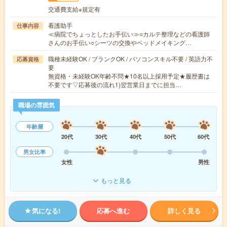
交通費支給※規定有
看護助手
仕事内容
≪病院でちょっとしたお手伝い≫○カルテ整理などの看護師
さんのお手伝い○シーツの交換やベッドメイキング…
職種未経験OK / ブランクOK / パソコンスキル不要 / 英語力不
応募資格
要
無資格・未経験OK年齢不問★10名以上採用予定★履歴書は
不要です▽応募後の流れ1)翌営業日までに担当…
職場の雰囲気
年齢層
20代
30代
40代
50代
60代
男女比率
女性
男性
もっと見る
気になる!
応募へ進む
詳しく見る