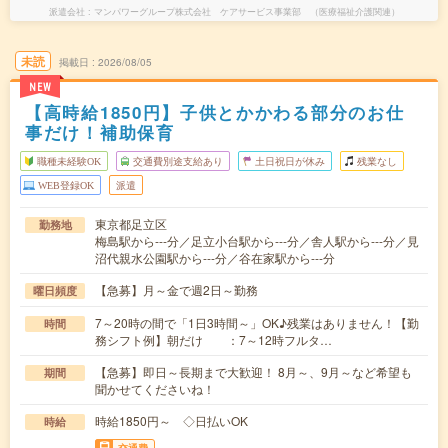
派遣会社
マンパワーグループ株式会社 ケアサービス事業部 （医療福祉介護関連）
未読
掲載日
2026/08/05
NEW
【高時給1850円】子供とかかわる部分のお仕
事だけ！補助保育
職種未経験OK
交通費別途支給あり
土日祝日が休み
残業なし
WEB登録OK
派遣
東京都足立区
勤務地
梅島駅から---分／足立小台駅から---分／舎人駅から---分／見
沼代親水公園駅から---分／谷在家駅から---分
【急募】月～金で週2日～勤務
曜日頻度
7～20時の間で「1日3時間～」OK♪残業はありません！【勤
時間
務シフト例】朝だけ ：7～12時フルタ…
【急募】即日～長期まで大歓迎！ 8月～、9月～など希望も
期間
聞かせてくださいね！
時給1850円～ ◇日払いOK
時給