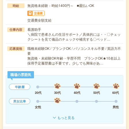
無資格未経験：時給1400円～ ■週払いOK
時給
交通費
交通費全額支給
看護助手
仕事内容
＼病院で患者さんの生活サポート／具体的には・・〇チェッ
クシートを見て備品のチェックや補充する〇ベッド…
職種未経験OK / ブランクOK / パソコンスキル不要 / 英語力不
応募資格
要
無資格・未経験OK年齢・学歴不問 ブランクOK★10名以上
採用予定履歴書は不要です。少しでも興味があ…
職場の雰囲気
年齢層
20代
30代
40代
50代
60代
男女比率
女性
男性
もっと見る