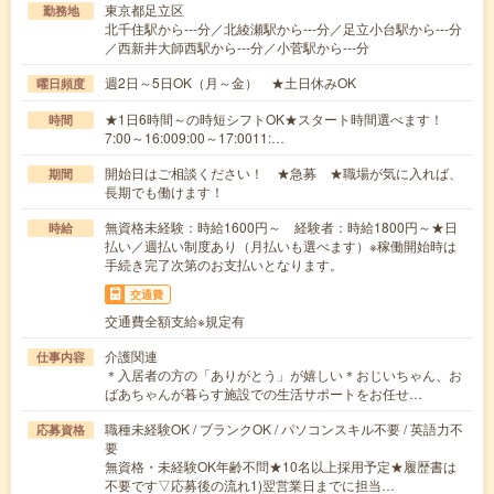
東京都足立区
勤務地
北千住駅から---分／北綾瀬駅から---分／足立小台駅から---分
／西新井大師西駅から---分／小菅駅から---分
週2日～5日OK（月～金） ★土日休みOK
曜日頻度
★1日6時間～の時短シフトOK★スタート時間選べます！
時間
7:00～16:009:00～17:0011:…
開始日はご相談ください！ ★急募 ★職場が気に入れば、
期間
長期でも働けます！
無資格未経験：時給1600円～ 経験者：時給1800円～★日
時給
払い／週払い制度あり（月払いも選べます）※稼働開始時は
手続き完了次第のお支払いとなります。
交通費
交通費全額支給※規定有
介護関連
仕事内容
＊入居者の方の「ありがとう」が嬉しい＊おじいちゃん、お
ばあちゃんが暮らす施設での生活サポートをお任せ…
職種未経験OK / ブランクOK / パソコンスキル不要 / 英語力不
応募資格
要
無資格・未経験OK年齢不問★10名以上採用予定★履歴書は
不要です▽応募後の流れ1)翌営業日までに担当…