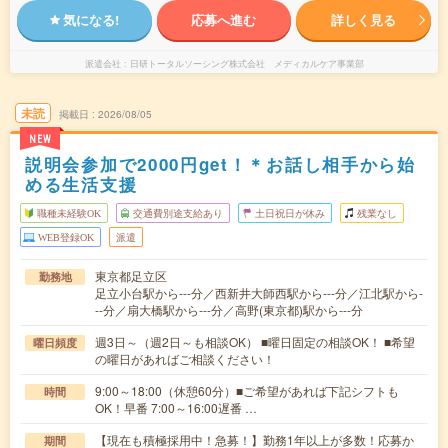
気になる!
応募へ進む
詳しく見る
派遣会社
日研トータルソーシング株式会社 メディカルケア事業部
未読
掲載日
2026/08/05
NEW
説明会参加で2000円get！＊お話し相手から始
める生活支援
職種未経験OK
交通費別途支給あり
土日祝日が休み
残業なし
WEB登録OK
派遣
東京都足立区
勤務地
足立小台駅から---分／西新井大師西駅から---分／江北駅から-
--分／扇大橋駅から---分／高野(東京都)駅から---分
週3日～（週2日～も相談OK） ■曜日固定の相談OK！ ■希望
曜日頻度
の曜日があればご相談ください！
9:00～18:00（休憩60分）■ご希望があれば下記シフトも
時間
OK！早番 7:00～16:00遅番 …
【現在も積極採用中！急募！】勤務1年以上が多数！応募か
期間