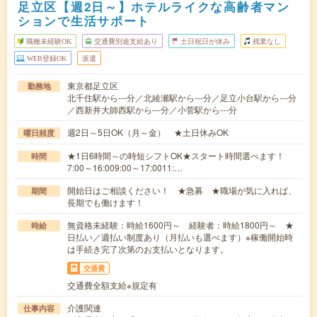
足立区【週2日～】ホテルライクな高齢者マン
ションで生活サポート
職種未経験OK
交通費別途支給あり
土日祝日が休み
残業なし
WEB登録OK
派遣
東京都足立区
勤務地
北千住駅から---分／北綾瀬駅から---分／足立小台駅から---分
／西新井大師西駅から---分／小菅駅から---分
週2日～5日OK（月～金） ★土日休みOK
曜日頻度
★1日6時間～の時短シフトOK★スタート時間選べます！
時間
7:00～16:009:00～17:0011:…
開始日はご相談ください！ ★急募 ★職場が気に入れば、
期間
長期でも働けます！
無資格未経験：時給1600円～ 経験者：時給1800円～ ★
時給
日払い／週払い制度あり（月払いも選べます）※稼働開始時
は手続き完了次第のお支払いとなります。
交通費
交通費全額支給※規定有
介護関連
仕事内容