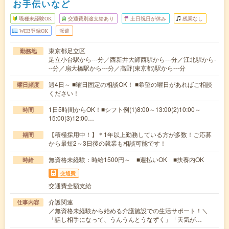
お手伝いなど
職種未経験OK
交通費別途支給あり
土日祝日が休み
残業なし
WEB登録OK
派遣
東京都足立区
勤務地
足立小台駅から---分／西新井大師西駅から---分／江北駅から-
--分／扇大橋駅から---分／高野(東京都)駅から---分
週4日～ ■曜日固定の相談OK！ ■希望の曜日があればご相談
曜日頻度
ください！
1日5時間からOK！■シフト例(1)8:00～13:00(2)10:00～
時間
15:00(3)12:00…
【積極採用中！】＊1年以上勤務している方が多数！ご応募
期間
から最短2～3日後の就業も相談可能です！
無資格未経験：時給1500円～ ■週払いOK ■扶養内OK
時給
交通費
交通費全額支給
介護関連
仕事内容
／無資格未経験から始める介護施設での生活サポート！＼
「話し相手になって、うんうんとうなずく」「天気が…