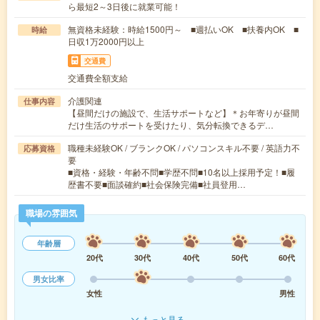
ら最短2～3日後に就業可能！
無資格未経験：時給1500円～ ■週払いOK ■扶養内OK ■
時給
日収1万2000円以上
交通費
交通費全額支給
介護関連
仕事内容
【昼間だけの施設で、生活サポートなど】＊お年寄りが昼間
だけ生活のサポートを受けたり、気分転換できるデ…
職種未経験OK / ブランクOK / パソコンスキル不要 / 英語力不
応募資格
要
■資格・経験・年齢不問■学歴不問■10名以上採用予定！■履
歴書不要■面談確約■社会保険完備■社員登用…
職場の雰囲気
年齢層
20代
30代
40代
50代
60代
男女比率
女性
男性
もっと見る