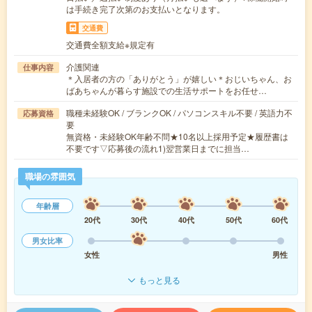
は手続き完了次第のお支払いとなります。
交通費
交通費全額支給※規定有
介護関連
仕事内容
＊入居者の方の「ありがとう」が嬉しい＊おじいちゃん、お
ばあちゃんが暮らす施設での生活サポートをお任せ…
職種未経験OK / ブランクOK / パソコンスキル不要 / 英語力不
応募資格
要
無資格・未経験OK年齢不問★10名以上採用予定★履歴書は
不要です▽応募後の流れ1)翌営業日までに担当…
職場の雰囲気
年齢層
20代
30代
40代
50代
60代
男女比率
女性
男性
もっと見る