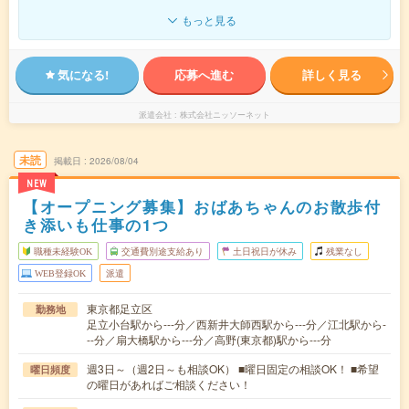
もっと見る
気になる!
応募へ進む
詳しく見る
派遣会社
株式会社ニッソーネット
未読
掲載日
2026/08/04
NEW
【オープニング募集】おばあちゃんのお散歩付
き添いも仕事の1つ
職種未経験OK
交通費別途支給あり
土日祝日が休み
残業なし
WEB登録OK
派遣
東京都足立区
勤務地
足立小台駅から---分／西新井大師西駅から---分／江北駅から-
--分／扇大橋駅から---分／高野(東京都)駅から---分
週3日～（週2日～も相談OK） ■曜日固定の相談OK！ ■希望
曜日頻度
の曜日があればご相談ください！