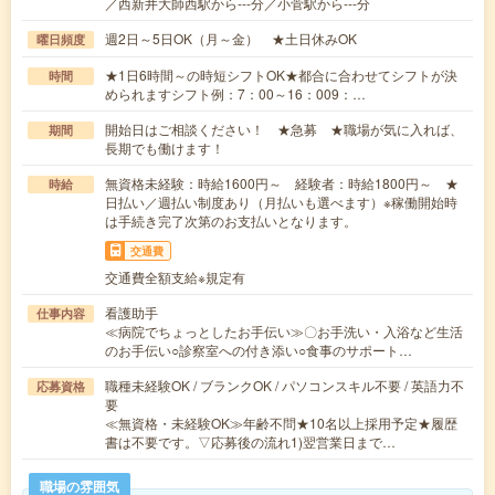
／西新井大師西駅から---分／小菅駅から---分
週2日～5日OK（月～金） ★土日休みOK
曜日頻度
★1日6時間～の時短シフトOK★都合に合わせてシフトが決
時間
められますシフト例：7：00～16：009：…
開始日はご相談ください！ ★急募 ★職場が気に入れば、
期間
長期でも働けます！
無資格未経験：時給1600円～ 経験者：時給1800円～ ★
時給
日払い／週払い制度あり（月払いも選べます）※稼働開始時
は手続き完了次第のお支払いとなります。
交通費
交通費全額支給※規定有
看護助手
仕事内容
≪病院でちょっとしたお手伝い≫〇お手洗い・入浴など生活
のお手伝い○診察室への付き添い○食事のサポート…
職種未経験OK / ブランクOK / パソコンスキル不要 / 英語力不
応募資格
要
≪無資格・未経験OK≫年齢不問★10名以上採用予定★履歴
書は不要です。▽応募後の流れ1)翌営業日まで…
職場の雰囲気