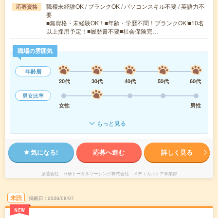
職種未経験OK / ブランクOK / パソコンスキル不要 / 英語力不
応募資格
要
■無資格・未経験OK！■年齢・学歴不問！ブランクOK!■10名
以上採用予定！■履歴書不要■社会保険完…
職場の雰囲気
年齢層
20代
30代
40代
50代
60代
男女比率
女性
男性
もっと見る
気になる!
応募へ進む
詳しく見る
派遣会社
日研トータルソーシング株式会社 メディカルケア事業部
未読
掲載日
2026/08/07
NEW