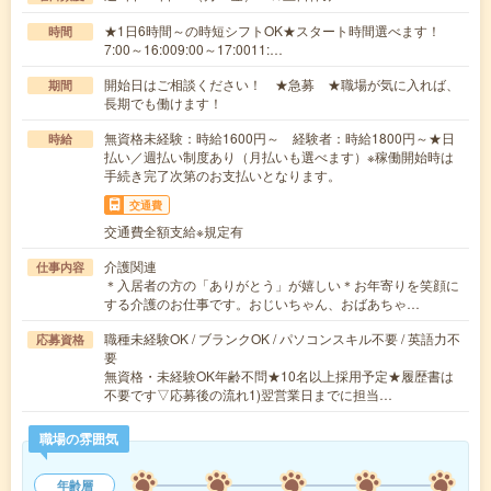
★1日6時間～の時短シフトOK★スタート時間選べます！
時間
7:00～16:009:00～17:0011:…
開始日はご相談ください！ ★急募 ★職場が気に入れば、
期間
長期でも働けます！
無資格未経験：時給1600円～ 経験者：時給1800円～★日
時給
払い／週払い制度あり（月払いも選べます）※稼働開始時は
手続き完了次第のお支払いとなります。
交通費
交通費全額支給※規定有
介護関連
仕事内容
＊入居者の方の「ありがとう」が嬉しい＊お年寄りを笑顔に
する介護のお仕事です。おじいちゃん、おばあちゃ…
職種未経験OK / ブランクOK / パソコンスキル不要 / 英語力不
応募資格
要
無資格・未経験OK年齢不問★10名以上採用予定★履歴書は
不要です▽応募後の流れ1)翌営業日までに担当…
職場の雰囲気
年齢層