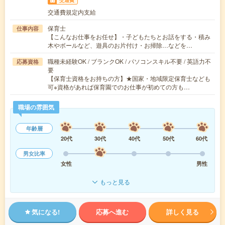
交通費
交通費規定内支給
保育士
仕事内容
【こんなお仕事をお任せ】・子どもたちとお話をする・積み
木やボールなど、遊具のお片付け・お掃除…などを…
職種未経験OK / ブランクOK / パソコンスキル不要 / 英語力不
応募資格
要
【保育士資格をお持ちの方】★国家・地域限定保育士なども
可※資格があれば保育園でのお仕事が初めての方も…
職場の雰囲気
年齢層
20代
30代
40代
50代
60代
男女比率
女性
男性
もっと見る
気になる!
応募へ進む
詳しく見る