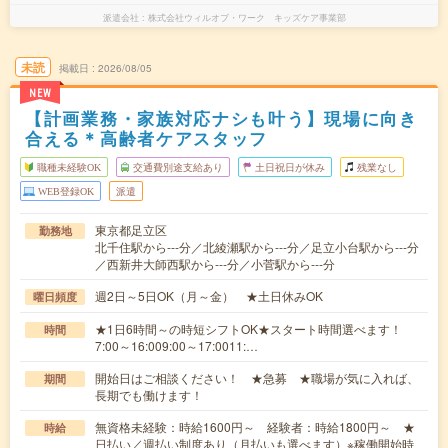
派遣会社
株式会社ウィルオブ・ワーク キッズケア事業部
未読
掲載日
2026/08/05
NEW
【計画業務・家族対応ナシも叶う】現場に向き
合える＊高齢者ケアスタッフ
職種未経験OK
交通費別途支給あり
土日祝日が休み
残業なし
WEB登録OK
派遣
東京都足立区
勤務地
北千住駅から---分／北綾瀬駅から---分／足立小台駅から---分
／西新井大師西駅から---分／小菅駅から---分
週2日～5日OK（月～金） ★土日休みOK
曜日頻度
★1日6時間～の時短シフトOK★スタート時間選べます！
時間
7:00～16:009:00～17:0011:…
開始日はご相談ください！ ★急募 ★職場が気に入れば、
期間
長期でも働けます！
無資格未経験：時給1600円～ 経験者：時給1800円～ ★
時給
日払い／週払い制度あり（月払いも選べます）※稼働開始時