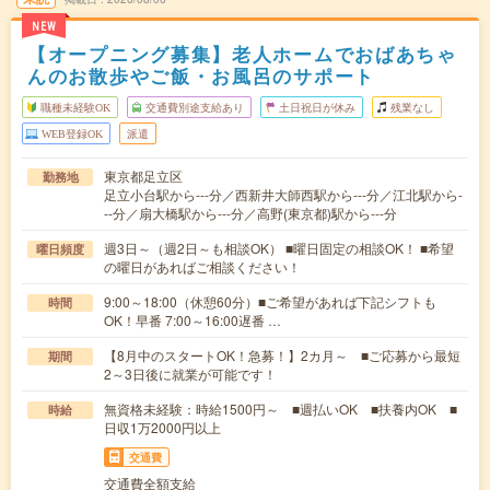
NEW
【オープニング募集】老人ホームでおばあちゃ
んのお散歩やご飯・お風呂のサポート
職種未経験OK
交通費別途支給あり
土日祝日が休み
残業なし
WEB登録OK
派遣
東京都足立区
勤務地
足立小台駅から---分／西新井大師西駅から---分／江北駅から-
--分／扇大橋駅から---分／高野(東京都)駅から---分
週3日～（週2日～も相談OK） ■曜日固定の相談OK！ ■希望
曜日頻度
の曜日があればご相談ください！
9:00～18:00（休憩60分）■ご希望があれば下記シフトも
時間
OK！早番 7:00～16:00遅番 …
【8月中のスタートOK！急募！】2カ月～ ■ご応募から最短
期間
2～3日後に就業が可能です！
無資格未経験：時給1500円～ ■週払いOK ■扶養内OK ■
時給
日収1万2000円以上
交通費
交通費全額支給