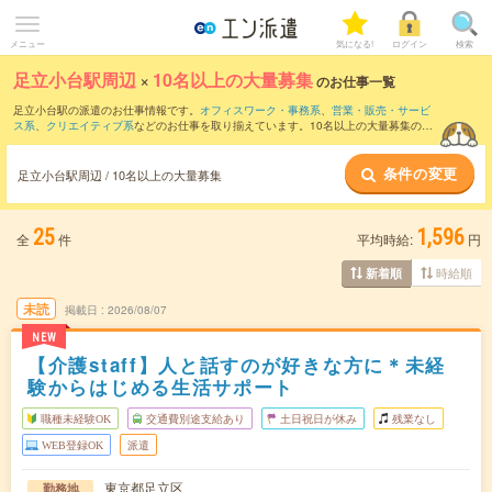
メニュー
気になる!
ログイン
検索
足立小台駅周辺
×
10名以上の大量募集
のお仕事一覧
足立小台駅の派遣のお仕事情報です。
オフィスワーク・事務系
、
営業・販売・サービ
ス系
、
クリエイティブ系
などのお仕事を取り揃えています。10名以上の大量募集の条
件の他に、
交通費別途支給あり
、
職種未経験OK
、
友だちと一緒の応募OK
などのこだ
わり条件も取り揃えています。
条件の変更
足立小台駅周辺 / 10名以上の大量募集
25
1,596
全
件
平均時給:
円
時給順
新着順
未読
掲載日
2026/08/07
NEW
【介護staff】人と話すのが好きな方に＊未経
験からはじめる生活サポート
職種未経験OK
交通費別途支給あり
土日祝日が休み
残業なし
WEB登録OK
派遣
東京都足立区
勤務地