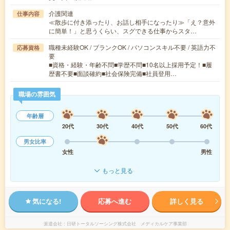
介護関連
仕事内容
≪散歩に付き添ったり、お話し相手になったり≫「え？意外
に簡単！」と思うくらい、スグできる仕事からスタ…
職種未経験OK / ブランクOK / パソコンスキル不要 / 英語力不
応募資格
要
■資格・経験・年齢不問■学歴不問■10名以上採用予定！■履
歴書不要■面談確約■社会保険完備■社員登用…
職場の雰囲気
年齢層
20代
30代
40代
50代
60代
男女比率
女性
男性
もっと見る
気になる!
応募へ進む
詳しく見る
派遣会社
日研トータルソーシング株式会社 メディカルケア事業部