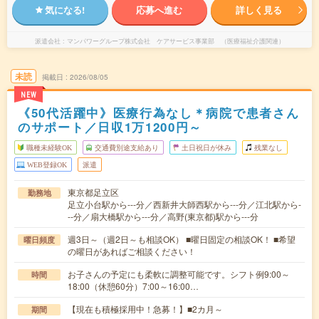
気になる!
応募へ進む
詳しく見る
派遣会社
マンパワーグループ株式会社 ケアサービス事業部 （医療福祉介護関連）
未読
掲載日
2026/08/05
NEW
《50代活躍中》医療行為なし＊病院で患者さん
のサポート／日収1万1200円～
職種未経験OK
交通費別途支給あり
土日祝日が休み
残業なし
WEB登録OK
派遣
東京都足立区
勤務地
足立小台駅から---分／西新井大師西駅から---分／江北駅から-
--分／扇大橋駅から---分／高野(東京都)駅から---分
週3日～（週2日～も相談OK） ■曜日固定の相談OK！ ■希望
曜日頻度
の曜日があればご相談ください！
お子さんの予定にも柔軟に調整可能です。シフト例9:00～
時間
18:00（休憩60分）7:00～16:00…
【現在も積極採用中！急募！】■2カ月～
期間