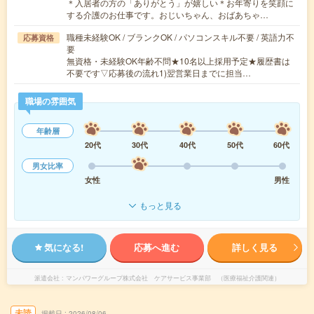
＊入居者の方の「ありがとう」が嬉しい＊お年寄りを笑顔に
する介護のお仕事です。おじいちゃん、おばあちゃ…
職種未経験OK / ブランクOK / パソコンスキル不要 / 英語力不
応募資格
要
無資格・未経験OK年齢不問★10名以上採用予定★履歴書は
不要です▽応募後の流れ1)翌営業日までに担当…
職場の雰囲気
年齢層
20代
30代
40代
50代
60代
男女比率
女性
男性
もっと見る
気になる!
応募へ進む
詳しく見る
派遣会社
マンパワーグループ株式会社 ケアサービス事業部 （医療福祉介護関連）
未読
掲載日
2026/08/06