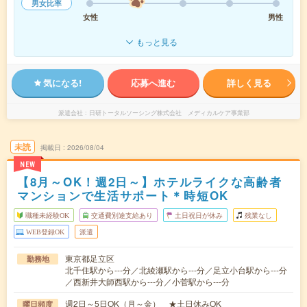
男女比率
女性
男性
もっと見る
気になる!
応募へ進む
詳しく見る
派遣会社
日研トータルソーシング株式会社 メディカルケア事業部
未読
掲載日
2026/08/04
NEW
【8月～OK！週2日～】ホテルライクな高齢者
マンションで生活サポート＊時短OK
職種未経験OK
交通費別途支給あり
土日祝日が休み
残業なし
WEB登録OK
派遣
東京都足立区
勤務地
北千住駅から---分／北綾瀬駅から---分／足立小台駅から---分
／西新井大師西駅から---分／小菅駅から---分
週2日～5日OK（月～金） ★土日休みOK
曜日頻度