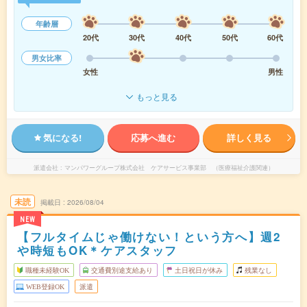
年齢層
20代
30代
40代
50代
60代
男女比率
女性
男性
もっと見る
気になる!
応募へ進む
詳しく見る
派遣会社
マンパワーグループ株式会社 ケアサービス事業部 （医療福祉介護関連）
未読
掲載日
2026/08/04
NEW
【フルタイムじゃ働けない！という方へ】週2
や時短もOK＊ケアスタッフ
職種未経験OK
交通費別途支給あり
土日祝日が休み
残業なし
WEB登録OK
派遣