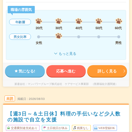
職場の雰囲気
年齢層
20代
30代
40代
50代
60代
男女比率
女性
男性
もっと見る
気になる!
応募へ進む
詳しく見る
派遣会社
マンパワーグループ株式会社 ケアサービス事業部 （医療福祉介護関連）
未読
掲載日
2026/08/03
【週3日～＆土日休】料理の手伝いなど少人数
の施設で自立を支援
交通費別途支給あり
土日祝日が休み
残業なし
WEB登録OK