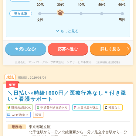
20代
30代
40代
50代
60代
男女比率
女性
男性
もっと見る
気になる!
応募へ進む
詳しく見る
派遣会社
マンパワーグループ株式会社 ケアサービス事業部 （医療福祉介護関連）
未読
掲載日
2026/08/04
NEW
＼日払い×時給1600円／医療行為なし＊付き添
い＊看護サポート
職種未経験OK
交通費別途支給あり
土日祝日が休み
残業なし
WEB登録OK
派遣
東京都足立区
勤務地
北千住駅から---分／北綾瀬駅から---分／足立小台駅から---分