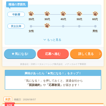
職場の雰囲気
年齢層
20代
30代
40代
50代
60代
男女比率
女性
男性
もっと見る
気になる!
応募へ進む
詳しく見る
派遣会社
日研トータルソーシング株式会社 メディカルケア事業部
興味があったら「★気になる！」をタップ！
「気になる！」を押しておくと、派遣会社から
「面談確約」
や
「応募歓迎」
が届きます！
未読
掲載日
2026/08/07
NEW