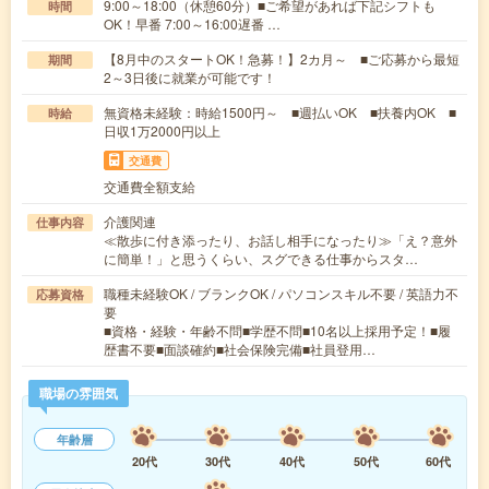
9:00～18:00（休憩60分）■ご希望があれば下記シフトも
時間
OK！早番 7:00～16:00遅番 …
【8月中のスタートOK！急募！】2カ月～ ■ご応募から最短
期間
2～3日後に就業が可能です！
無資格未経験：時給1500円～ ■週払いOK ■扶養内OK ■
時給
日収1万2000円以上
交通費
交通費全額支給
介護関連
仕事内容
≪散歩に付き添ったり、お話し相手になったり≫「え？意外
に簡単！」と思うくらい、スグできる仕事からスタ…
職種未経験OK / ブランクOK / パソコンスキル不要 / 英語力不
応募資格
要
■資格・経験・年齢不問■学歴不問■10名以上採用予定！■履
歴書不要■面談確約■社会保険完備■社員登用…
職場の雰囲気
年齢層
20代
30代
40代
50代
60代