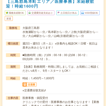
【三島郡島本町エリア／医療事務】未経験歓
迎！時給1600円
職種未経験OK
交通費別途支給あり
土日祝日が休み
WEB登録OK
派遣
大阪府三島郡
勤務地
水無瀬駅から---分／島本駅から---分／上牧(大阪府)駅から---
分／大山崎駅から---分／山崎(京都府)駅から---分
週2日～週5日（月～土） ※扶養内も相談OK！日曜・祝日は
曜日頻度
基本お休みとなります！
■勤務時間（例）(1)09：00-18：00 (2)08：30-12：
時間
00(3)09：00-12：3…
【急募】勤務期間・時期に関しましては、お気軽にご相談く
期間
ださい※8月～、9月～スタートもOK！
時給：1,450円～1,600円
時給
交通費
※交通費全額支給♪
医療事務・病院受付
仕事内容
クリニックでの受付・医療事務のお仕事となります！【業務
例】・患者さんの受付＆ご案内・患者さんからの電…