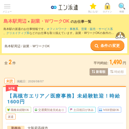
メニュー
気になる!
ログイン
検索
島本駅周辺
×
副業・WワークOK
のお仕事一覧
島本駅の派遣のお仕事情報です。
オフィスワーク・事務系
、
営業・販売・サービス系
、
クリエイティブ系
などのお仕事を取り揃えています。副業・WワークOKの条件の他
に、
交通費別途支給あり
、
職種未経験OK
、
友だちと一緒の応募OK
などのこだわり条
件も取り揃えています。
条件の変更
島本駅周辺 / 副業・WワークOK
2
1,490
全
件
平均時給:
円
時給順
新着順
未読
掲載日
2026/08/07
NEW
【高槻市エリア／医療事務】未経験歓迎！時給
1600円
職種未経験OK
交通費別途支給あり
土日祝日が休み
WEB登録OK
派遣
大阪府高槻市
勤務地