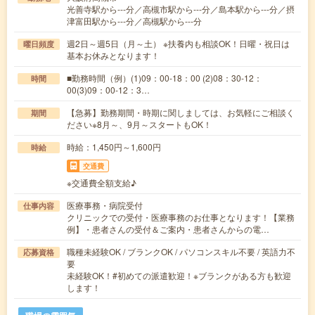
光善寺駅から---分／高槻市駅から---分／島本駅から---分／摂
津富田駅から---分／高槻駅から---分
週2日～週5日（月～土） ※扶養内も相談OK！日曜・祝日は
曜日頻度
基本お休みとなります！
■勤務時間（例）(1)09：00-18：00 (2)08：30-12：
時間
00(3)09：00-12：3…
【急募】勤務期間・時期に関しましては、お気軽にご相談く
期間
ださい※8月～、9月～スタートもOK！
時給：1,450円～1,600円
時給
交通費
※交通費全額支給♪
医療事務・病院受付
仕事内容
クリニックでの受付・医療事務のお仕事となります！【業務
例】・患者さんの受付＆ご案内・患者さんからの電…
職種未経験OK / ブランクOK / パソコンスキル不要 / 英語力不
応募資格
要
未経験OK！#初めての派遣歓迎！※ブランクがある方も歓迎
します！