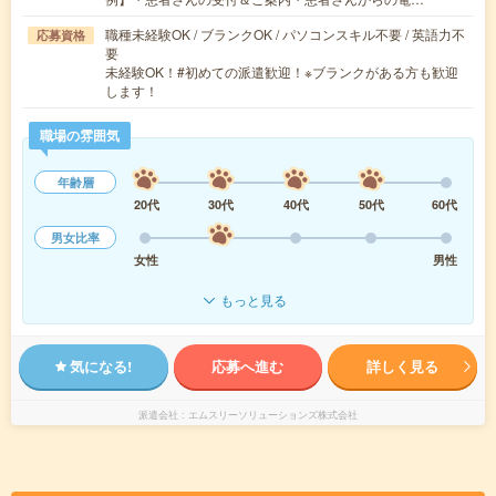
職種未経験OK / ブランクOK / パソコンスキル不要 / 英語力不
応募資格
要
未経験OK！#初めての派遣歓迎！※ブランクがある方も歓迎
します！
職場の雰囲気
年齢層
20代
30代
40代
50代
60代
男女比率
女性
男性
もっと見る
気になる!
応募へ進む
詳しく見る
派遣会社
エムスリーソリューションズ株式会社