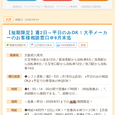
派遣会社
マンパワーグループ株式会社 ケアサービス事業部 （医療福祉介護関連）
未読
掲載日
2026/08/04
【短期限定】週2日～平日のみOK！大手メーカ
ーのお客様相談窓口＠8月末迄
職種未経験OK
土日祝日が休み
WEB登録OK
派遣
大阪府八尾市
勤務地
久宝寺駅から徒歩12分／新加美駅から自転車6分／加美駅か
ら自転車6分／久宝寺口駅から自転車12分／弥刀駅から自転
車14分
◆シフト柔軟／週2～5日（月18日は必須） ※平日のみの相談
曜日頻度
OK♪ ※予定での希望休の申請OK！
◆8：50～14：00の間で実働4.17時間！（時短勤務♪）。*。
時間
未経験から挑戦できる。*。経験ゼロ…
＜急募＞即日～2026/8/31までの
/期間限定！
短期
期間
◆時給1400円＊日払いOK！＊扶養内＆WワークOK！【月収
時給
例】 ・約105,084円 （時給1,400円 × 実働4.17h × 18日）＼