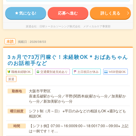
気になる!
応募へ進む
詳しく見る
派遣会社
日研トータルソーシング株式会社 メディカルケア事業部
未読
掲載日
2026/08/03
3ヵ月で73万円稼ぐ！未経験OK＊おばあちゃん
のお話相手など
職種未経験OK
交通費別途支給あり
土日祝日が休み
WEB登録OK
派遣
大阪市平野区
勤務地
喜連瓜破駅から---分／平野(関西本線)駅から---分／加美駅か
ら---分／新加美駅から---分
シフト制（月～日） ※平日のみなどの相談もOK ※週3なども
曜日頻度
相談OK
【シフト例】07:00～16:0009:00～18:0017:00～09:00※ 上記
時間
は一例です！そ…