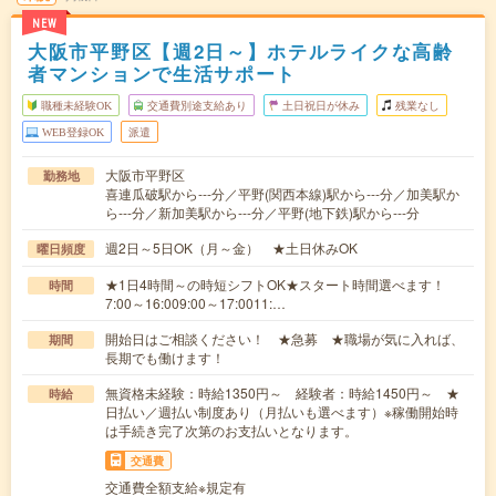
NEW
大阪市平野区【週2日～】ホテルライクな高齢
者マンションで生活サポート
職種未経験OK
交通費別途支給あり
土日祝日が休み
残業なし
WEB登録OK
派遣
大阪市平野区
勤務地
喜連瓜破駅から---分／平野(関西本線)駅から---分／加美駅か
ら---分／新加美駅から---分／平野(地下鉄)駅から---分
週2日～5日OK（月～金） ★土日休みOK
曜日頻度
★1日4時間～の時短シフトOK★スタート時間選べます！
時間
7:00～16:009:00～17:0011:…
開始日はご相談ください！ ★急募 ★職場が気に入れば、
期間
長期でも働けます！
無資格未経験：時給1350円～ 経験者：時給1450円～ ★
時給
日払い／週払い制度あり（月払いも選べます）※稼働開始時
は手続き完了次第のお支払いとなります。
交通費
交通費全額支給※規定有