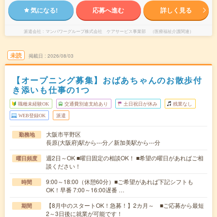
気になる!
応募へ進む
詳しく見る
派遣会社
マンパワーグループ株式会社 ケアサービス事業部 （医療福祉介護関連）
未読
掲載日
2026/08/03
【オープニング募集】おばあちゃんのお散歩付
き添いも仕事の1つ
職種未経験OK
交通費別途支給あり
土日祝日が休み
残業なし
WEB登録OK
派遣
大阪市平野区
勤務地
長原(大阪府)駅から---分／新加美駅から---分
週2日～OK ■曜日固定の相談OK！ ■希望の曜日があればご相
曜日頻度
談ください！
9:00～18:00（休憩60分）■ご希望があれば下記シフトも
時間
OK！早番 7:00～16:00遅番 …
【8月中のスタートOK！急募！】2カ月～ ■ご応募から最短
期間
2～3日後に就業が可能です！