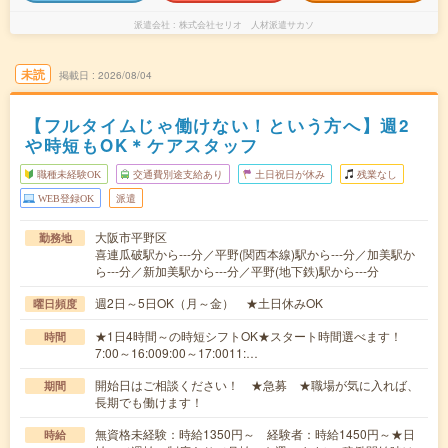
派遣会社
株式会社セリオ 人材派遣サカソ
未読
掲載日
2026/08/04
【フルタイムじゃ働けない！という方へ】週2
や時短もOK＊ケアスタッフ
職種未経験OK
交通費別途支給あり
土日祝日が休み
残業なし
WEB登録OK
派遣
大阪市平野区
勤務地
喜連瓜破駅から---分／平野(関西本線)駅から---分／加美駅か
ら---分／新加美駅から---分／平野(地下鉄)駅から---分
週2日～5日OK（月～金） ★土日休みOK
曜日頻度
★1日4時間～の時短シフトOK★スタート時間選べます！
時間
7:00～16:009:00～17:0011:…
開始日はご相談ください！ ★急募 ★職場が気に入れば、
期間
長期でも働けます！
無資格未経験：時給1350円～ 経験者：時給1450円～★日
時給