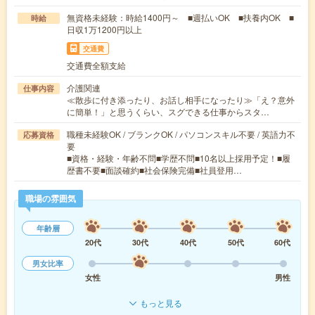
無資格未経験：時給1400円～ ■週払いOK ■扶養内OK ■
時給
日収1万1200円以上
交通費
交通費全額支給
介護関連
仕事内容
≪散歩に付き添ったり、お話し相手になったり≫「え？意外
に簡単！」と思うくらい、スグできる仕事からスタ…
職種未経験OK / ブランクOK / パソコンスキル不要 / 英語力不
応募資格
要
■資格・経験・年齢不問■学歴不問■10名以上採用予定！■履
歴書不要■面談確約■社会保険完備■社員登用…
職場の雰囲気
年齢層
20代
30代
40代
50代
60代
男女比率
女性
男性
もっと見る