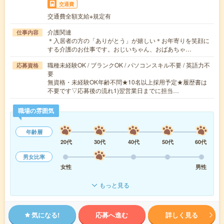
交通費
交通費全額支給※規定有
介護関連
仕事内容
＊入居者の方の「ありがとう」が嬉しい＊お年寄りを笑顔に
する介護のお仕事です。おじいちゃん、おばあちゃ…
職種未経験OK / ブランクOK / パソコンスキル不要 / 英語力不
応募資格
要
無資格・未経験OK年齢不問★10名以上採用予定★履歴書は
不要です▽応募後の流れ1)翌営業日までに担当…
職場の雰囲気
年齢層
20代
30代
40代
50代
60代
男女比率
女性
男性
もっと見る
気になる!
応募へ進む
詳しく見る