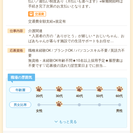
払い／週払い制度あり（月払いも選べます）※稼働開始時は
手続き完了次第のお支払いとなります。
交通費
交通費全額支給※規定有
介護関連
仕事内容
＊入居者の方の「ありがとう」が嬉しい＊おじいちゃん、お
ばあちゃんが暮らす施設での生活サポートをお任せ…
職種未経験OK / ブランクOK / パソコンスキル不要 / 英語力不
応募資格
要
無資格・未経験OK年齢不問★10名以上採用予定★履歴書は
不要です▽応募後の流れ1)翌営業日までに担当…
職場の雰囲気
年齢層
20代
30代
40代
50代
60代
男女比率
女性
男性
もっと見る