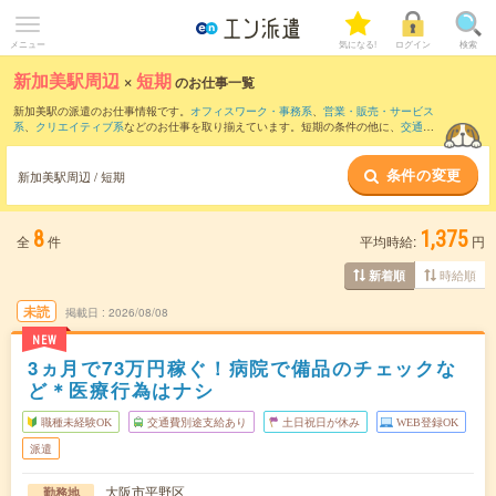
メニュー
気になる!
ログイン
検索
新加美駅周辺
×
短期
のお仕事一覧
新加美駅の派遣のお仕事情報です。
オフィスワーク・事務系
、
営業・販売・サービス
系
、
クリエイティブ系
などのお仕事を取り揃えています。短期の条件の他に、
交通費
別途支給あり
、
職種未経験OK
、
友だちと一緒の応募OK
などでもお探し頂けます。
条件の変更
新加美駅周辺 / 短期
8
1,375
全
件
平均時給:
円
時給順
新着順
未読
掲載日
2026/08/08
NEW
3ヵ月で73万円稼ぐ！病院で備品のチェックな
ど＊医療行為はナシ
職種未経験OK
交通費別途支給あり
土日祝日が休み
WEB登録OK
派遣
大阪市平野区
勤務地