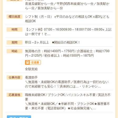
喜連瓜破駅から---分／平野(関西本線)駅から---分／加美駅か
ら---分／新加美駅から---分
シフト制（月～日） ※平日のみなどの相談もOK ※週3なども
曜日頻度
相談OK
【シフト例】07:00～16:0009:00～18:0017:00～09:00※ 上記
時間
は一例です！そ…
即日～2ヶ月以上 ■開始日の相談OK！
期間
無資格の方：時給1400円～1750円 / 介護福祉士：時給1700
時給
円～2125円 / 初任者以上：時給1500円～1875円
交通費
全額支給
看護助手
仕事内容
＼無資格・未経験OKの看護助手／医療行為は一切行わない
ので未経験でも安心！▽具体的には…・リネンやシ…
職種未経験OK / ブランクOK / パソコンスキル不要 / 英語力不
応募資格
要
＼無資格＊未経験OK／★年齢不問・ブランクOK★履歴書不
要・来社不要（電話登録OK）★社会保険完備＼…