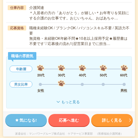
介護関連
仕事内容
＊入居者の方の「ありがとう」が嬉しい＊お年寄りを笑顔に
する介護のお仕事です。おじいちゃん、おばあちゃ…
職種未経験OK / ブランクOK / パソコンスキル不要 / 英語力不
応募資格
要
無資格・未経験OK年齢不問★10名以上採用予定★履歴書は
不要です▽応募後の流れ1)翌営業日までに担当…
職場の雰囲気
年齢層
20代
30代
40代
50代
60代
男女比率
女性
男性
もっと見る
気になる!
応募へ進む
詳しく見る
派遣会社
マンパワーグループ株式会社 ケアサービス事業部 （医療福祉介護関連）