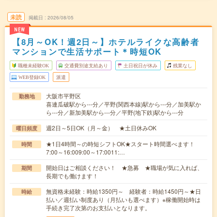
未読
掲載日
2026/08/05
NEW
【8月～OK！週2日～】ホテルライクな高齢者
マンションで生活サポート＊時短OK
職種未経験OK
交通費別途支給あり
土日祝日が休み
残業なし
WEB登録OK
派遣
大阪市平野区
勤務地
喜連瓜破駅から---分／平野(関西本線)駅から---分／加美駅か
ら---分／新加美駅から---分／平野(地下鉄)駅から---分
週2日～5日OK（月～金） ★土日休みOK
曜日頻度
★1日4時間～の時短シフトOK★スタート時間選べます！
時間
7:00～16:009:00～17:0011:…
開始日はご相談ください！ ★急募 ★職場が気に入れば、
期間
長期でも働けます！
無資格未経験：時給1350円～ 経験者：時給1450円～★日
時給
払い／週払い制度あり（月払いも選べます）※稼働開始時は
手続き完了次第のお支払いとなります。