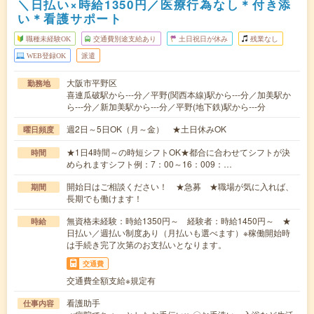
＼日払い×時給1350円／医療行為なし＊付き添
い＊看護サポート
職種未経験OK
交通費別途支給あり
土日祝日が休み
残業なし
WEB登録OK
派遣
大阪市平野区
勤務地
喜連瓜破駅から---分／平野(関西本線)駅から---分／加美駅か
ら---分／新加美駅から---分／平野(地下鉄)駅から---分
週2日～5日OK（月～金） ★土日休みOK
曜日頻度
★1日4時間～の時短シフトOK★都合に合わせてシフトが決
時間
められますシフト例：7：00～16：009：…
開始日はご相談ください！ ★急募 ★職場が気に入れば、
期間
長期でも働けます！
無資格未経験：時給1350円～ 経験者：時給1450円～ ★
時給
日払い／週払い制度あり（月払いも選べます）※稼働開始時
は手続き完了次第のお支払いとなります。
交通費
交通費全額支給※規定有
看護助手
仕事内容