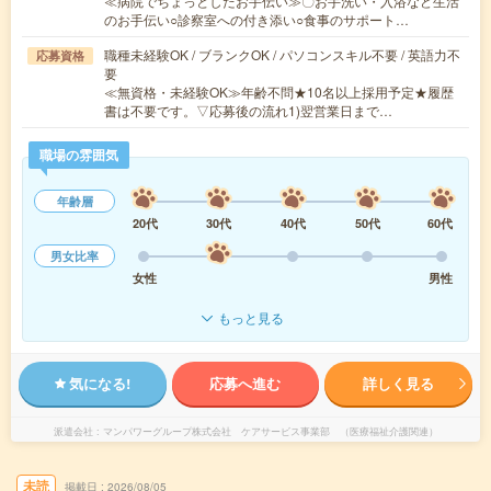
≪病院でちょっとしたお手伝い≫〇お手洗い・入浴など生活
のお手伝い○診察室への付き添い○食事のサポート…
職種未経験OK / ブランクOK / パソコンスキル不要 / 英語力不
応募資格
要
≪無資格・未経験OK≫年齢不問★10名以上採用予定★履歴
書は不要です。▽応募後の流れ1)翌営業日まで…
職場の雰囲気
年齢層
20代
30代
40代
50代
60代
男女比率
女性
男性
もっと見る
気になる!
応募へ進む
詳しく見る
派遣会社
マンパワーグループ株式会社 ケアサービス事業部 （医療福祉介護関連）
未読
掲載日
2026/08/05