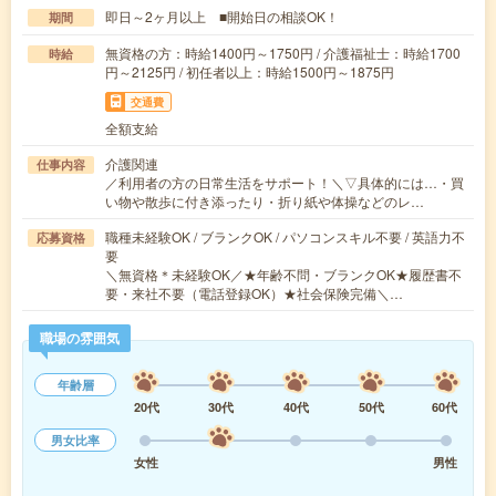
即日～2ヶ月以上 ■開始日の相談OK！
期間
無資格の方：時給1400円～1750円 / 介護福祉士：時給1700
時給
円～2125円 / 初任者以上：時給1500円～1875円
交通費
全額支給
介護関連
仕事内容
／利用者の方の日常生活をサポート！＼▽具体的には…・買
い物や散歩に付き添ったり・折り紙や体操などのレ…
職種未経験OK / ブランクOK / パソコンスキル不要 / 英語力不
応募資格
要
＼無資格＊未経験OK／★年齢不問・ブランクOK★履歴書不
要・来社不要（電話登録OK）★社会保険完備＼…
職場の雰囲気
年齢層
20代
30代
40代
50代
60代
男女比率
女性
男性