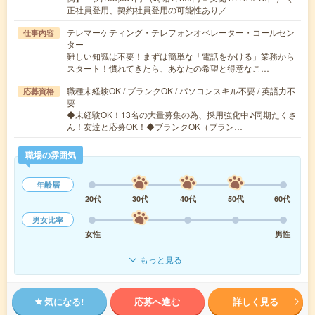
正社員登用、契約社員登用の可能性あり／
テレマーケティング・テレフォンオペレーター・コールセン
仕事内容
ター
難しい知識は不要！まずは簡単な「電話をかける」業務から
スタート！慣れてきたら、あなたの希望と得意なこ…
職種未経験OK / ブランクOK / パソコンスキル不要 / 英語力不
応募資格
要
◆未経験OK！13名の大量募集の為、採用強化中♪同期たくさ
ん！友達と応募OK！◆ブランクOK（ブラン…
職場の雰囲気
年齢層
20代
30代
40代
50代
60代
男女比率
女性
男性
もっと見る
気になる!
応募へ進む
詳しく見る