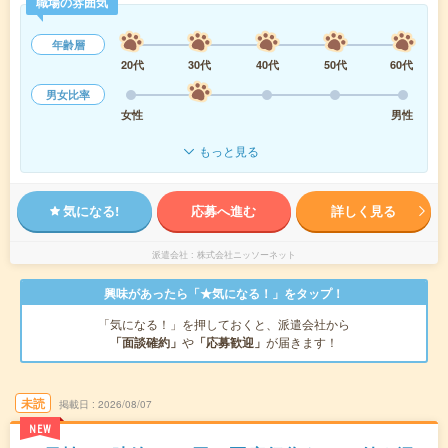
職場の雰囲気
年齢層
20代
30代
40代
50代
60代
男女比率
女性
男性
もっと見る
気になる!
応募へ進む
詳しく見る
派遣会社
株式会社ニッソーネット
興味があったら「★気になる！」をタップ！
「気になる！」を押しておくと、派遣会社から
「面談確約」
や
「応募歓迎」
が届きます！
未読
掲載日
2026/08/07
NEW