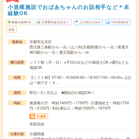
小規模施設でおばあちゃんのお話相手など＊未
経験OK
職種未経験OK
交通費別途支給あり
土日祝日が休み
WEB登録OK
派遣
京都市右京区
勤務地
西大路三条駅から---分／山ノ内(京都府)駅から---分／嵐電天
神川駅から---分／鹿王院駅から---分
シフト制（月～日） ※平日のみなどの相談もOK ※週3なども
曜日頻度
相談OK
【シフト例】07:00～16:0009:00～18:0017:00～09:00※ 上記
時間
は一例です！そ…
即日～2ヶ月以上 ■開始日の相談OK！
期間
無資格の方：時給1400円～1750円 / 介護福祉士：時給1700
時給
円～2125円 / 初任者以上：時給1500円～1875円
交通費
全額支給
介護関連
仕事内容
／利用者の方の日常生活をサポート！＼▽具体的には…・買