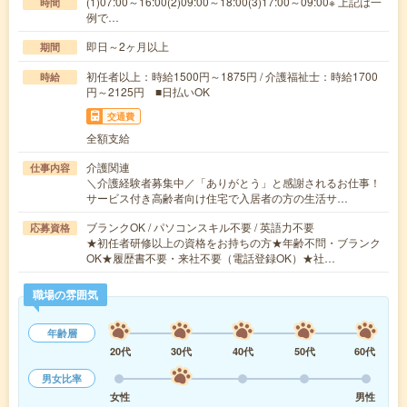
(1)07:00～16:00(2)09:00～18:00(3)17:00～09:00※ 上記は一
時間
例で…
即日～2ヶ月以上
期間
初任者以上：時給1500円～1875円 / 介護福祉士：時給1700
時給
円～2125円 ■日払いOK
交通費
全額支給
介護関連
仕事内容
＼介護経験者募集中／「ありがとう」と感謝されるお仕事！
サービス付き高齢者向け住宅で入居者の方の生活サ…
ブランクOK / パソコンスキル不要 / 英語力不要
応募資格
★初任者研修以上の資格をお持ちの方★年齢不問・ブランク
OK★履歴書不要・来社不要（電話登録OK）★社…
職場の雰囲気
年齢層
20代
30代
40代
50代
60代
男女比率
女性
男性