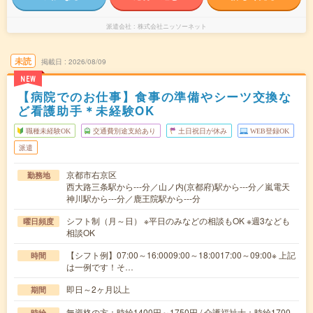
派遣会社
株式会社ニッソーネット
未読
掲載日
2026/08/09
NEW
【病院でのお仕事】食事の準備やシーツ交換な
ど看護助手＊未経験OK
職種未経験OK
交通費別途支給あり
土日祝日が休み
WEB登録OK
派遣
京都市右京区
勤務地
西大路三条駅から---分／山ノ内(京都府)駅から---分／嵐電天
神川駅から---分／鹿王院駅から---分
シフト制（月～日） ※平日のみなどの相談もOK ※週3なども
曜日頻度
相談OK
【シフト例】07:00～16:0009:00～18:0017:00～09:00※ 上記
時間
は一例です！そ…
即日～2ヶ月以上
期間
無資格の方：時給1400円～1750円 / 介護福祉士：時給1700
時給