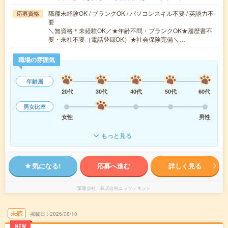
職種未経験OK / ブランクOK / パソコンスキル不要 / 英語力不
応募資格
要
＼無資格＊未経験OK／★年齢不問・ブランクOK★履歴書不
要・来社不要（電話登録OK）★社会保険完備＼…
職場の雰囲気
年齢層
20代
30代
40代
50代
60代
男女比率
女性
男性
もっと見る
気になる!
応募へ進む
詳しく見る
派遣会社
株式会社ニッソーネット
未読
掲載日
2026/08/10
NEW