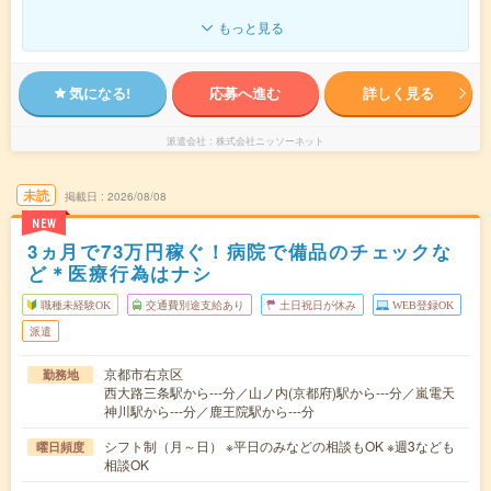
もっと見る
気になる!
応募へ進む
詳しく見る
派遣会社
株式会社ニッソーネット
未読
掲載日
2026/08/08
NEW
3ヵ月で73万円稼ぐ！病院で備品のチェックな
ど＊医療行為はナシ
職種未経験OK
交通費別途支給あり
土日祝日が休み
WEB登録OK
派遣
京都市右京区
勤務地
西大路三条駅から---分／山ノ内(京都府)駅から---分／嵐電天
神川駅から---分／鹿王院駅から---分
シフト制（月～日） ※平日のみなどの相談もOK ※週3なども
曜日頻度
相談OK