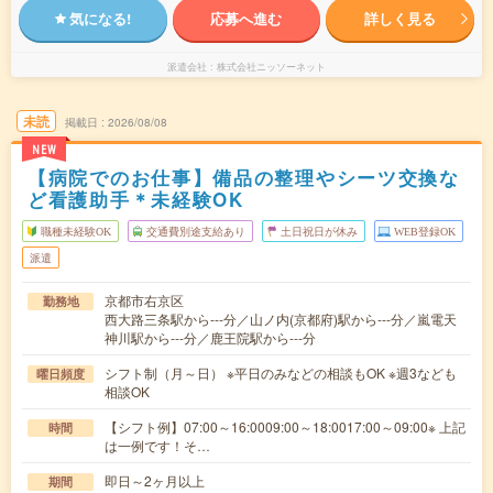
気になる!
応募へ進む
詳しく見る
派遣会社
株式会社ニッソーネット
未読
掲載日
2026/08/08
NEW
【病院でのお仕事】備品の整理やシーツ交換な
ど看護助手＊未経験OK
職種未経験OK
交通費別途支給あり
土日祝日が休み
WEB登録OK
派遣
京都市右京区
勤務地
西大路三条駅から---分／山ノ内(京都府)駅から---分／嵐電天
神川駅から---分／鹿王院駅から---分
シフト制（月～日） ※平日のみなどの相談もOK ※週3なども
曜日頻度
相談OK
【シフト例】07:00～16:0009:00～18:0017:00～09:00※ 上記
時間
は一例です！そ…
即日～2ヶ月以上
期間