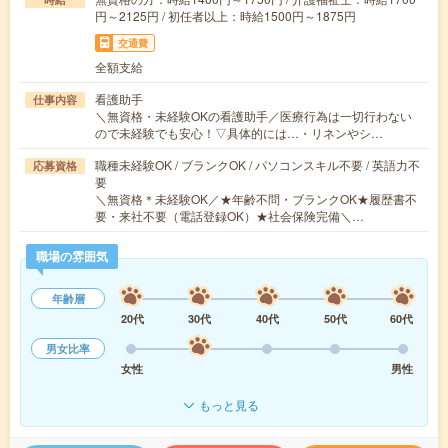
円～2125円 / 初任者以上：時給1500円～1875円
交通費
全額支給
看護助手
仕事内容
＼無資格・未経験OKの看護助手／医療行為は一切行わない
ので未経験でも安心！▽具体的には…・リネンやシ…
職種未経験OK / ブランクOK / パソコンスキル不要 / 英語力不
応募資格
要
＼無資格＊未経験OK／★年齢不問・ブランクOK★履歴書不
要・来社不要（電話登録OK）★社会保険完備＼…
職場の雰囲気
年齢層
20代
30代
40代
50代
60代
男女比率
女性
男性
もっと見る