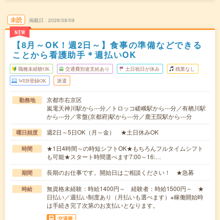
未読
掲載日
2026/08/09
NEW
【8月～OK！週2日～】食事の準備などできる
ことから看護助手＊週払いOK
職種未経験OK
交通費別途支給あり
土日祝日が休み
残業なし
WEB登録OK
派遣
京都市右京区
勤務地
嵐電天神川駅から---分／トロッコ嵯峨駅から---分／有栖川駅
から---分／常盤(京都府)駅から---分／鹿王院駅から---分
週2日～5日OK（月～金） ★土日休みOK
曜日頻度
★1日4時間～の時短シフトOK★もちろんフルタイムシフト
時間
も可能★スタート時間選べます7:00～16:…
長期のお仕事です。開始日はご相談ください！ ★急募
期間
無資格未経験：時給1400円～ 経験者：時給1500円～ ★
時給
日払い／週払い制度あり（月払いも選べます）※稼働開始時
は手続き完了次第のお支払いとなります。
交通費