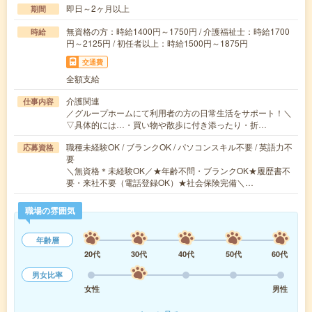
即日～2ヶ月以上
期間
無資格の方：時給1400円～1750円 / 介護福祉士：時給1700
時給
円～2125円 / 初任者以上：時給1500円～1875円
交通費
全額支給
介護関連
仕事内容
／グループホームにて利用者の方の日常生活をサポート！＼
▽具体的には…・買い物や散歩に付き添ったり・折…
職種未経験OK / ブランクOK / パソコンスキル不要 / 英語力不
応募資格
要
＼無資格＊未経験OK／★年齢不問・ブランクOK★履歴書不
要・来社不要（電話登録OK）★社会保険完備＼…
職場の雰囲気
年齢層
20代
30代
40代
50代
60代
男女比率
女性
男性