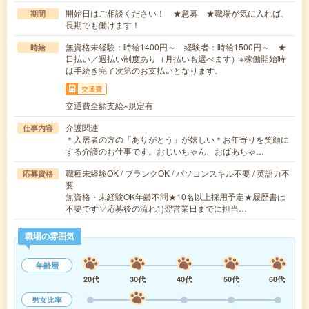
開始日はご相談ください！ ★急募 ★職場が気に入れば、
期間
長期でも働けます！
無資格未経験：時給1400円～ 経験者：時給1500円～ ★
時給
日払い／週払い制度あり（月払いも選べます）※稼働開始時
は手続き完了次第のお支払いとなります。
交通費
交通費全額支給※規定有
介護関連
仕事内容
＊入居者の方の「ありがとう」が嬉しい＊お年寄りを笑顔に
する介護のお仕事です。おじいちゃん、おばあちゃ…
職種未経験OK / ブランクOK / パソコンスキル不要 / 英語力不
応募資格
要
無資格・未経験OK年齢不問★10名以上採用予定★履歴書は
不要です▽応募後の流れ1)翌営業日までに担当…
職場の雰囲気
年齢層
20代
30代
40代
50代
60代
男女比率