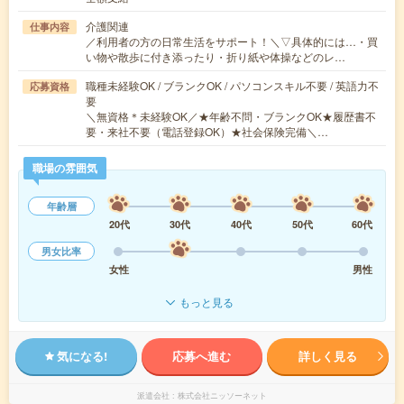
介護関連
仕事内容
／利用者の方の日常生活をサポート！＼▽具体的には…・買
い物や散歩に付き添ったり・折り紙や体操などのレ…
職種未経験OK / ブランクOK / パソコンスキル不要 / 英語力不
応募資格
要
＼無資格＊未経験OK／★年齢不問・ブランクOK★履歴書不
要・来社不要（電話登録OK）★社会保険完備＼…
職場の雰囲気
年齢層
20代
30代
40代
50代
60代
男女比率
女性
男性
もっと見る
気になる!
応募へ進む
詳しく見る
派遣会社
株式会社ニッソーネット