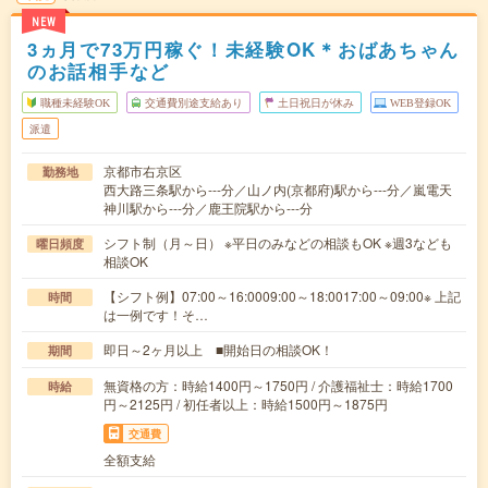
NEW
3ヵ月で73万円稼ぐ！未経験OK＊おばあちゃん
のお話相手など
職種未経験OK
交通費別途支給あり
土日祝日が休み
WEB登録OK
派遣
京都市右京区
勤務地
西大路三条駅から---分／山ノ内(京都府)駅から---分／嵐電天
神川駅から---分／鹿王院駅から---分
シフト制（月～日） ※平日のみなどの相談もOK ※週3なども
曜日頻度
相談OK
【シフト例】07:00～16:0009:00～18:0017:00～09:00※ 上記
時間
は一例です！そ…
即日～2ヶ月以上 ■開始日の相談OK！
期間
無資格の方：時給1400円～1750円 / 介護福祉士：時給1700
時給
円～2125円 / 初任者以上：時給1500円～1875円
交通費
全額支給