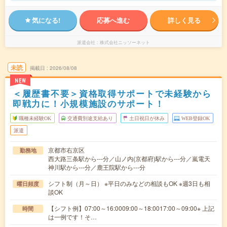
気になる!
応募へ進む
詳しく見る
派遣会社
株式会社ニッソーネット
未読
掲載日
2026/08/08
NEW
＜履歴書不要＞資格取得サポートで未経験から
即戦力に！小規模施設のサポート！
職種未経験OK
交通費別途支給あり
土日祝日が休み
WEB登録OK
派遣
京都市右京区
勤務地
西大路三条駅から---分／山ノ内(京都府)駅から---分／嵐電天
神川駅から---分／鹿王院駅から---分
シフト制（月～日） ※平日のみなどの相談もOK ※週3日も相
曜日頻度
談OK
【シフト例】07:00～16:0009:00～18:0017:00～09:00※ 上記
時間
は一例です！そ…