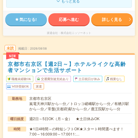
もっと見る
気になる!
応募へ進む
詳しく見る
派遣会社
株式会社ニッソーネット
未読
掲載日
2026/08/08
NEW
京都市右京区【週2日～】ホテルライクな高齢
者マンションで生活サポート
職種未経験OK
交通費別途支給あり
土日祝日が休み
残業なし
WEB登録OK
派遣
京都市右京区
勤務地
嵐電天神川駅から---分／トロッコ嵯峨駅から---分／有栖川駅
から---分／常盤(京都府)駅から---分／鹿王院駅から---分
週2日～5日OK（月～金） ★土日休みOK
曜日頻度
★1日4時間～の時短シフトOK★スタート時間選べます！
時間
7:00～16:009:00～17:0011:…