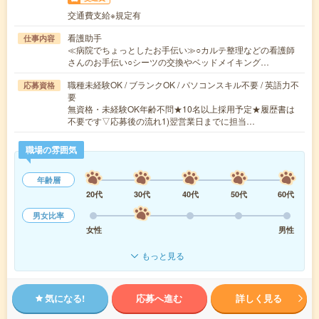
交通費支給※規定有
看護助手
仕事内容
≪病院でちょっとしたお手伝い≫○カルテ整理などの看護師
さんのお手伝い○シーツの交換やベッドメイキング…
職種未経験OK / ブランクOK / パソコンスキル不要 / 英語力不
応募資格
要
無資格・未経験OK年齢不問★10名以上採用予定★履歴書は
不要です▽応募後の流れ1)翌営業日までに担当…
職場の雰囲気
年齢層
20代
30代
40代
50代
60代
男女比率
女性
男性
もっと見る
気になる!
応募へ進む
詳しく見る