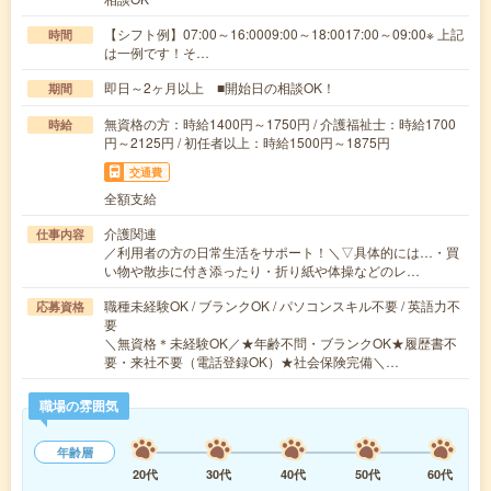
【シフト例】07:00～16:0009:00～18:0017:00～09:00※ 上記
時間
は一例です！そ…
即日～2ヶ月以上 ■開始日の相談OK！
期間
無資格の方：時給1400円～1750円 / 介護福祉士：時給1700
時給
円～2125円 / 初任者以上：時給1500円～1875円
交通費
全額支給
介護関連
仕事内容
／利用者の方の日常生活をサポート！＼▽具体的には…・買
い物や散歩に付き添ったり・折り紙や体操などのレ…
職種未経験OK / ブランクOK / パソコンスキル不要 / 英語力不
応募資格
要
＼無資格＊未経験OK／★年齢不問・ブランクOK★履歴書不
要・来社不要（電話登録OK）★社会保険完備＼…
職場の雰囲気
年齢層
20代
30代
40代
50代
60代