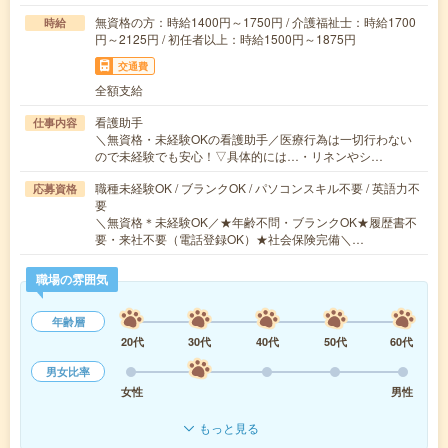
無資格の方：時給1400円～1750円 / 介護福祉士：時給1700
時給
円～2125円 / 初任者以上：時給1500円～1875円
交通費
全額支給
看護助手
仕事内容
＼無資格・未経験OKの看護助手／医療行為は一切行わない
ので未経験でも安心！▽具体的には…・リネンやシ…
職種未経験OK / ブランクOK / パソコンスキル不要 / 英語力不
応募資格
要
＼無資格＊未経験OK／★年齢不問・ブランクOK★履歴書不
要・来社不要（電話登録OK）★社会保険完備＼…
職場の雰囲気
年齢層
20代
30代
40代
50代
60代
男女比率
女性
男性
もっと見る