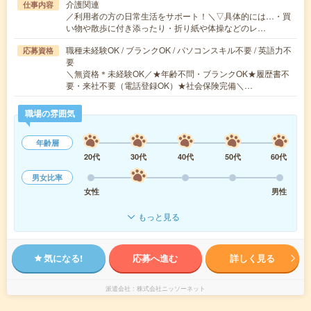
介護関連
仕事内容
／利用者の方の日常生活をサポート！＼▽具体的には…・買
い物や散歩に付き添ったり・折り紙や体操などのレ…
職種未経験OK / ブランクOK / パソコンスキル不要 / 英語力不
応募資格
要
＼無資格＊未経験OK／★年齢不問・ブランクOK★履歴書不
要・来社不要（電話登録OK）★社会保険完備＼…
職場の雰囲気
年齢層
20代
30代
40代
50代
60代
男女比率
女性
男性
もっと見る
気になる!
応募へ進む
詳しく見る
派遣会社
株式会社ニッソーネット