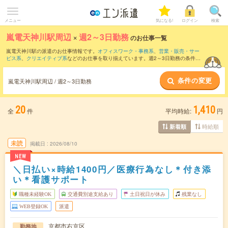
メニュー
気になる!
ログイン
検索
嵐電天神川駅周辺
×
週2～3日勤務
のお仕事一覧
嵐電天神川駅の派遣のお仕事情報です。
オフィスワーク・事務系
、
営業・販売・サー
ビス系
、
クリエイティブ系
などのお仕事を取り揃えています。週2～3日勤務の条件の
他に、
交通費別途支給あり
、
職種未経験OK
、
友だちと一緒の応募OK
などのこだわり
条件も取り揃えています。
条件の変更
嵐電天神川駅周辺 / 週2～3日勤務
20
1,410
全
件
平均時給:
円
時給順
新着順
未読
掲載日
2026/08/10
NEW
＼日払い×時給1400円／医療行為なし＊付き添
い＊看護サポート
職種未経験OK
交通費別途支給あり
土日祝日が休み
残業なし
WEB登録OK
派遣
京都市右京区
勤務地