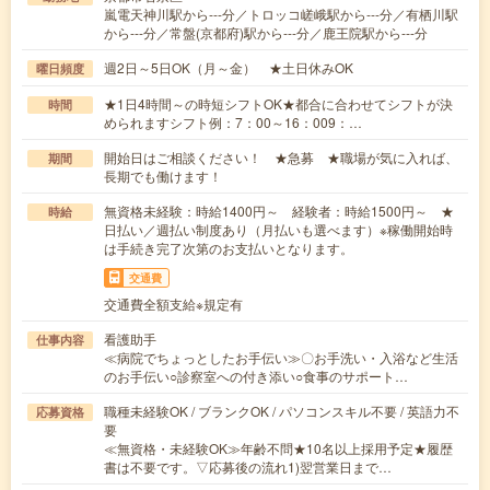
嵐電天神川駅から---分／トロッコ嵯峨駅から---分／有栖川駅
から---分／常盤(京都府)駅から---分／鹿王院駅から---分
週2日～5日OK（月～金） ★土日休みOK
曜日頻度
★1日4時間～の時短シフトOK★都合に合わせてシフトが決
時間
められますシフト例：7：00～16：009：…
開始日はご相談ください！ ★急募 ★職場が気に入れば、
期間
長期でも働けます！
無資格未経験：時給1400円～ 経験者：時給1500円～ ★
時給
日払い／週払い制度あり（月払いも選べます）※稼働開始時
は手続き完了次第のお支払いとなります。
交通費
交通費全額支給※規定有
看護助手
仕事内容
≪病院でちょっとしたお手伝い≫〇お手洗い・入浴など生活
のお手伝い○診察室への付き添い○食事のサポート…
職種未経験OK / ブランクOK / パソコンスキル不要 / 英語力不
応募資格
要
≪無資格・未経験OK≫年齢不問★10名以上採用予定★履歴
書は不要です。▽応募後の流れ1)翌営業日まで…