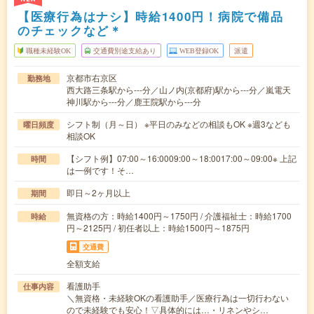
【医療行為はナシ】時給1400円！病院で備品
のチェックなど＊
職種未経験OK
交通費別途支給あり
WEB登録OK
派遣
京都市右京区
勤務地
西大路三条駅から---分／山ノ内(京都府)駅から---分／嵐電天
神川駅から---分／鹿王院駅から---分
シフト制（月～日） ※平日のみなどの相談もOK ※週3なども
曜日頻度
相談OK
【シフト例】07:00～16:0009:00～18:0017:00～09:00※ 上記
時間
は一例です！そ…
即日～2ヶ月以上
期間
無資格の方：時給1400円～1750円 / 介護福祉士：時給1700
時給
円～2125円 / 初任者以上：時給1500円～1875円
交通費
全額支給
看護助手
仕事内容
＼無資格・未経験OKの看護助手／医療行為は一切行わない
ので未経験でも安心！▽具体的には…・リネンやシ…