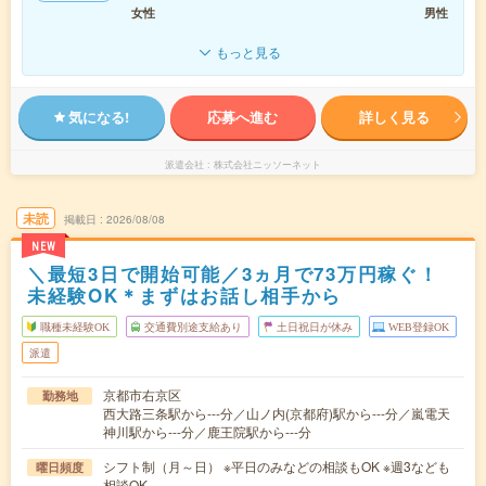
女性
男性
もっと見る
気になる!
応募へ進む
詳しく見る
派遣会社
株式会社ニッソーネット
未読
掲載日
2026/08/08
NEW
＼最短3日で開始可能／3ヵ月で73万円稼ぐ！
未経験OK＊まずはお話し相手から
職種未経験OK
交通費別途支給あり
土日祝日が休み
WEB登録OK
派遣
京都市右京区
勤務地
西大路三条駅から---分／山ノ内(京都府)駅から---分／嵐電天
神川駅から---分／鹿王院駅から---分
シフト制（月～日） ※平日のみなどの相談もOK ※週3なども
曜日頻度
相談OK