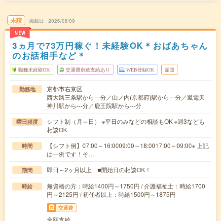
未読
掲載日
2026/08/09
NEW
3ヵ月で73万円稼ぐ！未経験OK＊おばあちゃん
のお話相手など＊
職種未経験OK
交通費別途支給あり
WEB登録OK
派遣
京都市右京区
勤務地
西大路三条駅から---分／山ノ内(京都府)駅から---分／嵐電天
神川駅から---分／鹿王院駅から---分
シフト制（月～日） ※平日のみなどの相談もOK ※週3なども
曜日頻度
相談OK
【シフト例】07:00～16:0009:00～18:0017:00～09:00※ 上記
時間
は一例です！そ…
即日～2ヶ月以上 ■開始日の相談OK！
期間
無資格の方：時給1400円～1750円 / 介護福祉士：時給1700
時給
円～2125円 / 初任者以上：時給1500円～1875円
交通費
全額支給