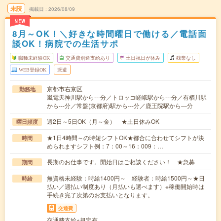
未読
掲載日
2026/08/09
NEW
8月～OK！＼好きな時間曜日で働ける／電話面
談OK！病院での生活サポ
職種未経験OK
交通費別途支給あり
土日祝日が休み
残業なし
WEB登録OK
派遣
京都市右京区
勤務地
嵐電天神川駅から---分／トロッコ嵯峨駅から---分／有栖川駅
から---分／常盤(京都府)駅から---分／鹿王院駅から---分
週2日～5日OK（月～金） ★土日休みOK
曜日頻度
★1日4時間～の時短シフトOK★都合に合わせてシフトが決
時間
められますシフト例：7：00～16：009：…
長期のお仕事です。開始日はご相談ください！ ★急募
期間
無資格未経験：時給1400円～ 経験者：時給1500円～★日
時給
払い／週払い制度あり（月払いも選べます）※稼働開始時は
手続き完了次第のお支払いとなります。
交通費
交通費支給※規定有