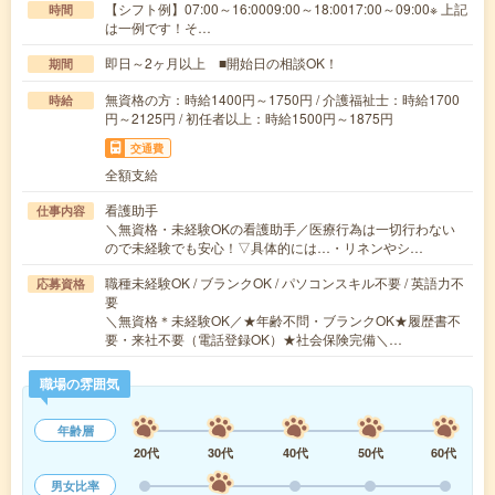
【シフト例】07:00～16:0009:00～18:0017:00～09:00※ 上記
時間
は一例です！そ…
即日～2ヶ月以上 ■開始日の相談OK！
期間
無資格の方：時給1400円～1750円 / 介護福祉士：時給1700
時給
円～2125円 / 初任者以上：時給1500円～1875円
交通費
全額支給
看護助手
仕事内容
＼無資格・未経験OKの看護助手／医療行為は一切行わない
ので未経験でも安心！▽具体的には…・リネンやシ…
職種未経験OK / ブランクOK / パソコンスキル不要 / 英語力不
応募資格
要
＼無資格＊未経験OK／★年齢不問・ブランクOK★履歴書不
要・来社不要（電話登録OK）★社会保険完備＼…
職場の雰囲気
年齢層
20代
30代
40代
50代
60代
男女比率