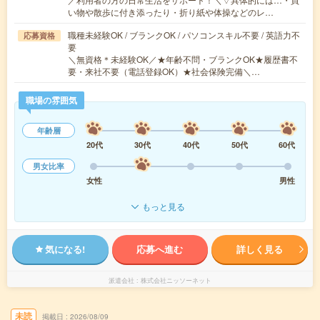
い物や散歩に付き添ったり・折り紙や体操などのレ…
職種未経験OK / ブランクOK / パソコンスキル不要 / 英語力不
応募資格
要
＼無資格＊未経験OK／★年齢不問・ブランクOK★履歴書不
要・来社不要（電話登録OK）★社会保険完備＼…
職場の雰囲気
年齢層
20代
30代
40代
50代
60代
男女比率
女性
男性
もっと見る
気になる!
応募へ進む
詳しく見る
派遣会社
株式会社ニッソーネット
未読
掲載日
2026/08/09