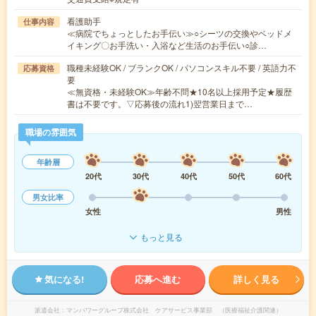
看護助手
仕事内容
≪病院でちょっとしたお手伝い≫○シーツの交換やベッドメ
イキング〇お手洗い・入浴など生活のお手伝い○診…
職種未経験OK / ブランクOK / パソコンスキル不要 / 英語力不
応募資格
要
≪無資格・未経験OK≫年齢不問★10名以上採用予定★履歴
書は不要です。▽応募後の流れ1)翌営業日まで…
職場の雰囲気
年齢層
20代
30代
40代
50代
60代
男女比率
女性
男性
もっと見る
気になる!
応募へ進む
詳しく見る
派遣会社
マンパワーグループ株式会社 ケアサービス事業部 （医療福祉介護関連）