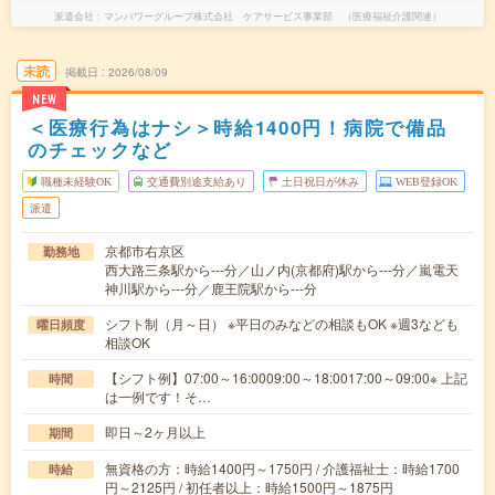
派遣会社
マンパワーグループ株式会社 ケアサービス事業部 （医療福祉介護関連）
未読
掲載日
2026/08/09
NEW
＜医療行為はナシ＞時給1400円！病院で備品
のチェックなど
職種未経験OK
交通費別途支給あり
土日祝日が休み
WEB登録OK
派遣
京都市右京区
勤務地
西大路三条駅から---分／山ノ内(京都府)駅から---分／嵐電天
神川駅から---分／鹿王院駅から---分
シフト制（月～日） ※平日のみなどの相談もOK ※週3なども
曜日頻度
相談OK
【シフト例】07:00～16:0009:00～18:0017:00～09:00※ 上記
時間
は一例です！そ…
即日～2ヶ月以上
期間
無資格の方：時給1400円～1750円 / 介護福祉士：時給1700
時給
円～2125円 / 初任者以上：時給1500円～1875円