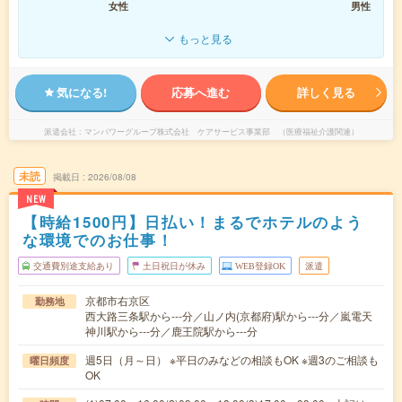
女性
男性
もっと見る
気になる!
応募へ進む
詳しく見る
派遣会社
マンパワーグループ株式会社 ケアサービス事業部 （医療福祉介護関連）
未読
掲載日
2026/08/08
NEW
【時給1500円】日払い！まるでホテルのよう
な環境でのお仕事！
交通費別途支給あり
土日祝日が休み
WEB登録OK
派遣
京都市右京区
勤務地
西大路三条駅から---分／山ノ内(京都府)駅から---分／嵐電天
神川駅から---分／鹿王院駅から---分
週5日（月～日） ※平日のみなどの相談もOK ※週3のご相談も
曜日頻度
OK