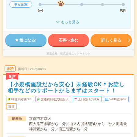
男女比率
女性
男性
もっと見る
気になる!
応募へ進む
詳しく見る
派遣会社
株式会社ニッソーネット
未読
掲載日
2026/08/07
NEW
【小規模施設だから安心】未経験OK＊お話し
相手などのサポートからまずはスタート！
職種未経験OK
交通費別途支給あり
土日祝日が休み
WEB登録OK
派遣
京都市右京区
勤務地
西大路三条駅から---分／山ノ内(京都府)駅から---分／嵐電天
神川駅から---分／鹿王院駅から---分