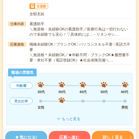
交通費
全額支給
看護助手
仕事内容
＼無資格・未経験OKの看護助手／医療行為は一切行わない
ので未経験でも安心！▽具体的には…・リネンやシ…
職種未経験OK / ブランクOK / パソコンスキル不要 / 英語力不
応募資格
要
＼無資格＊未経験OK／★年齢不問・ブランクOK★履歴書不
要・来社不要（電話登録OK）★社会保険完備＼…
職場の雰囲気
年齢層
20代
30代
40代
50代
60代
男女比率
女性
男性
もっと見る
気になる!
応募へ進む
詳しく見る