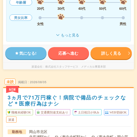
年齢層
20代
30代
40代
50代
60代
男女比率
女性
男性
もっと見る
気になる!
応募へ進む
詳しく見る
派遣会社
株式会社スタッフサービス メディカル事業本部
未読
掲載日
2026/08/05
NEW
3ヵ月で71万円稼ぐ！病院で備品のチェックな
ど＊医療行為はナシ
職種未経験OK
交通費別途支給あり
土日祝日が休み
WEB登録OK
派遣
岡山市北区
勤務地
北長瀬駅から---分／東中央町駅から---分／西大寺町・岡山芸