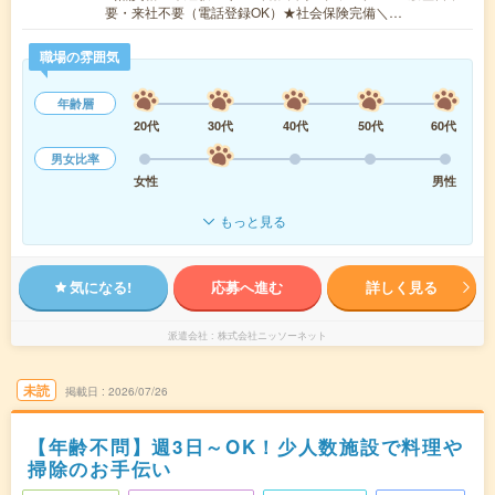
要・来社不要（電話登録OK）★社会保険完備＼…
職場の雰囲気
年齢層
20代
30代
40代
50代
60代
男女比率
女性
男性
もっと見る
気になる!
応募へ進む
詳しく見る
派遣会社
株式会社ニッソーネット
未読
掲載日
2026/07/26
【年齢不問】週3日～OK！少人数施設で料理や
掃除のお手伝い