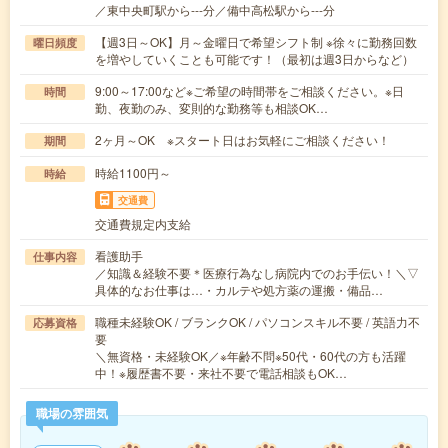
／東中央町駅から---分／備中高松駅から---分
【週3日～OK】月～金曜日で希望シフト制 ※徐々に勤務回数
曜日頻度
を増やしていくことも可能です！（最初は週3日からなど）
9:00～17:00など※ご希望の時間帯をご相談ください。※日
時間
勤、夜勤のみ、変則的な勤務等も相談OK…
2ヶ月～OK ※スタート日はお気軽にご相談ください！
期間
時給1100円～
時給
交通費
交通費規定内支給
看護助手
仕事内容
／知識＆経験不要＊医療行為なし病院内でのお手伝い！＼▽
具体的なお仕事は…・カルテや処方薬の運搬・備品…
職種未経験OK / ブランクOK / パソコンスキル不要 / 英語力不
応募資格
要
＼無資格・未経験OK／※年齢不問※50代・60代の方も活躍
中！※履歴書不要・来社不要で電話相談もOK…
職場の雰囲気