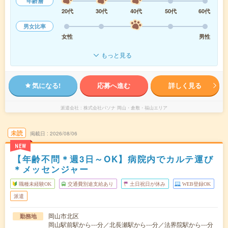
年齢層
20代
30代
40代
50代
60代
男女比率
女性
男性
もっと見る
気になる!
応募へ進む
詳しく見る
派遣会社
株式会社パソナ 岡山・倉敷・福山エリア
未読
掲載日
2026/08/06
NEW
【年齢不問＊週3日～OK】病院内でカルテ運び
＊メッセンジャー
職種未経験OK
交通費別途支給あり
土日祝日が休み
WEB登録OK
派遣
岡山市北区
勤務地
岡山駅前駅から---分／北長瀬駅から---分／法界院駅から---分