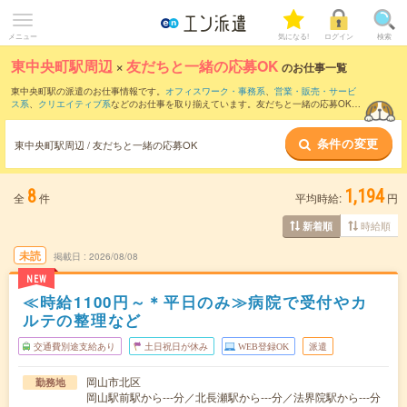
メニュー
気になる!
ログイン
検索
東中央町駅周辺
×
友だちと一緒の応募OK
のお仕事一覧
東中央町駅の派遣のお仕事情報です。
オフィスワーク・事務系
、
営業・販売・サービ
ス系
、
クリエイティブ系
などのお仕事を取り揃えています。友だちと一緒の応募OKの
条件の他に、
交通費別途支給あり
、
職種未経験OK
、
週4日勤務
などのこだわり条件も
取り揃えています。
条件の変更
東中央町駅周辺 / 友だちと一緒の応募OK
8
1,194
全
件
平均時給:
円
時給順
新着順
未読
掲載日
2026/08/08
NEW
≪時給1100円～＊平日のみ≫病院で受付やカ
ルテの整理など
交通費別途支給あり
土日祝日が休み
WEB登録OK
派遣
岡山市北区
勤務地
岡山駅前駅から---分／北長瀬駅から---分／法界院駅から---分