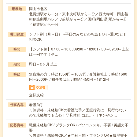
岡山市北区
勤務地
北長瀬駅から---分／東中央町駅から---分／西大寺町・岡山芸
術創造劇場ハレノワ前駅から---分／田町(岡山県)駅から---分
／福渡駅から---分
シフト制（月～日） ※平日のみなどの相談もOK ※週3なども
曜日頻度
相談OK
【シフト例】07:00～16:0009:00～18:0017:00～09:00※ 上記
時間
は一例です！そ…
即日～2ヶ月以上
期間
無資格の方：時給1350円～1687円 / 介護福祉士：時給1600
時給
円～2000円 / 初任者以上：時給1450円～1812円
交通費
全額支給
看護助手
仕事内容
＼無資格・未経験OKの看護助手／医療行為は一切行わない
ので未経験でも安心！▽具体的には…・リネンやシ…
職種未経験OK / ブランクOK / パソコンスキル不要 / 英語力不
応募資格
要
＼無資格＊未経験OK／★年齢不問・ブランクOK★履歴書不