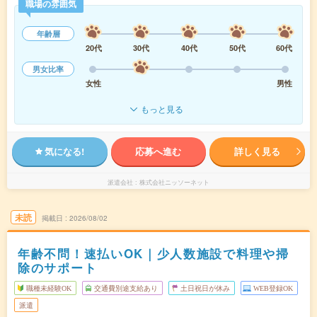
職場の雰囲気
年齢層
20代
30代
40代
50代
60代
男女比率
女性
男性
もっと見る
気になる!
応募へ進む
詳しく見る
派遣会社
株式会社ニッソーネット
未読
掲載日
2026/08/02
年齢不問！速払いOK｜少人数施設で料理や掃
除のサポート
職種未経験OK
交通費別途支給あり
土日祝日が休み
WEB登録OK
派遣