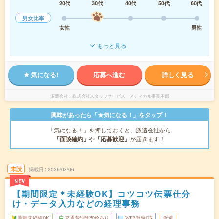
20代
30代
40代
50代
60代
男女比率
女性
男性
もっと見る
気になる!
応募へ進む
詳しく見る
派遣会社
株式会社スタッフサービス メディカル事業本部
興味があったら「★気になる！」をタップ！
「気になる！」を押しておくと、派遣会社から
「面談確約」
や
「応募歓迎」
が届きます！
未読
掲載日
2026/08/06
NEW
【期間限定＊未経験OK】コツコツ伝票仕分
け・データ入力などの経理事務
職種未経験OK
交通費別途支給あり
WEB登録OK
派遣