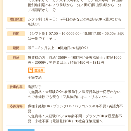
術創造劇場ハレノワ前駅から---分／田町(岡山県)駅から---分
／福渡駅から---分
シフト制（月～日） ※平日のみなどの相談もOK ※週3なども
曜日頻度
相談OK
【シフト例】07:00～16:0009:00～18:0017:00～09:00※ 上記
時間
は一例です！そ…
即日～2ヶ月以上 ■開始日の相談OK！
期間
無資格の方：時給1350円～1687円 / 介護福祉士：時給1600
時給
円～2000円 / 初任者以上：時給1450円～1812円
交通費
全額支給
看護助手
仕事内容
＼無資格・未経験OKの看護助手／医療行為は一切行わない
ので未経験でも安心！▽具体的には…・リネンやシ…
職種未経験OK / ブランクOK / パソコンスキル不要 / 英語力不
応募資格
要
＼無資格＊未経験OK／★年齢不問・ブランクOK★履歴書不
要・来社不要（電話登録OK）★社会保険完備＼…