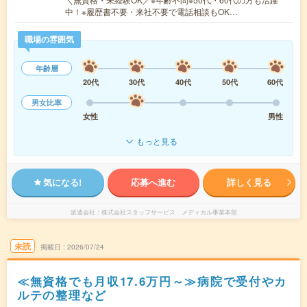
中！※履歴書不要・来社不要で電話相談もOK…
職場の雰囲気
年齢層
20代
30代
40代
50代
60代
男女比率
女性
男性
もっと見る
気になる!
応募へ進む
詳しく見る
派遣会社
株式会社スタッフサービス メディカル事業本部
未読
掲載日
2026/07/24
≪無資格でも月収17.6万円～≫病院で受付やカ
ルテの整理など