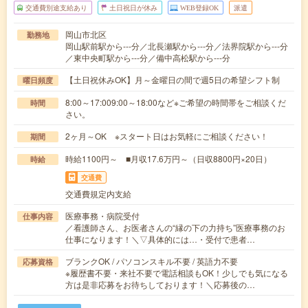
交通費別途支給あり
土日祝日が休み
WEB登録OK
派遣
岡山市北区
勤務地
岡山駅前駅から---分／北長瀬駅から---分／法界院駅から---分
／東中央町駅から---分／備中高松駅から---分
【土日祝休みOK】月～金曜日の間で週5日の希望シフト制
曜日頻度
8:00～17:009:00～18:00など※ご希望の時間帯をご相談くだ
時間
さい。
2ヶ月～OK ※スタート日はお気軽にご相談ください！
期間
時給1100円～ ■月収17.6万円～（日収8800円×20日）
時給
交通費
交通費規定内支給
医療事務・病院受付
仕事内容
／看護師さん、お医者さんの“縁の下の力持ち”医療事務のお
仕事になります！＼▽具体的には…・受付で患者…
ブランクOK / パソコンスキル不要 / 英語力不要
応募資格
※履歴書不要・来社不要で電話相談もOK！少しでも気になる
方は是非応募をお待ちしております！＼応募後の…