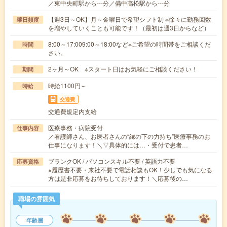
／東中央町駅から---分／備中高松駅から---分
【週3日～OK】月～金曜日で希望シフト制 ※徐々に勤務回数
曜日頻度
を増やしていくことも可能です！（最初は週3日からなど）
8:00～17:009:00～18:00など※ご希望の時間帯をご相談くだ
時間
さい。
2ヶ月～OK ※スタート日はお気軽にご相談ください！
期間
時給1100円～
時給
交通費
交通費規定内支給
医療事務・病院受付
仕事内容
／看護師さん、お医者さんの“縁の下の力持ち”医療事務のお
仕事になります！＼▽具体的には…・受付で患者…
ブランクOK / パソコンスキル不要 / 英語力不要
応募資格
※履歴書不要・来社不要で電話相談もOK！少しでも気になる
方は是非応募をお待ちしております！＼応募後の…
職場の雰囲気
年齢層