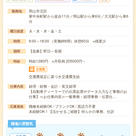
岡山市北区
勤務地
東中央町駅から徒歩11分／岡山駅から車6分／大元駅から車6
分
火・水・木・金・土
曜日頻度
9:00～18:00 （実働8時間）休憩60分 ※残業少
時間
【急募】即日～長期
期間
時給1280円 ※月収例 205000円～
時給
交通費
交通費規定に基づき交通費支給
経理・財務・会計・英文経理
仕事内容
【自動車ディーラーでの伝票起票やデータ入力など事務のお
仕事】≪お仕事内容≫一般事務・経理事務・伝票仕…
職種未経験OK / ブランクOK / 英語力不要
応募資格
未経験OK！【活かせるご経験】何らかの事務、仕訳
職場の雰囲気