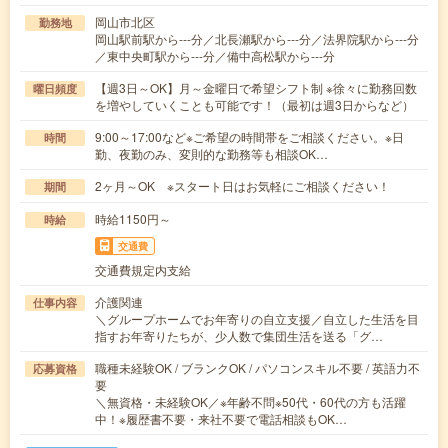
岡山市北区
勤務地
岡山駅前駅から---分／北長瀬駅から---分／法界院駅から---分
／東中央町駅から---分／備中高松駅から---分
【週3日～OK】月～金曜日で希望シフト制 ※徐々に勤務回数
曜日頻度
を増やしていくことも可能です！（最初は週3日からなど）
9:00～17:00など※ご希望の時間帯をご相談ください。※日
時間
勤、夜勤のみ、変則的な勤務等も相談OK…
2ヶ月～OK ※スタート日はお気軽にご相談ください！
期間
時給1150円～
時給
交通費
交通費規定内支給
介護関連
仕事内容
＼グループホームでお年寄りの自立支援／自立した生活を目
指すお年寄りたちが、少人数で集団生活を送る「グ…
職種未経験OK / ブランクOK / パソコンスキル不要 / 英語力不
応募資格
要
＼無資格・未経験OK／※年齢不問※50代・60代の方も活躍
中！※履歴書不要・来社不要で電話相談もOK…