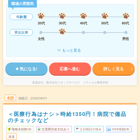
職場の雰囲気
年齢層
20代
30代
40代
50代
60代
男女比率
女性
男性
もっと見る
気になる!
応募へ進む
詳しく見る
派遣会社
株式会社スタッフサービス メディカル事業本部
未読
掲載日
2026/08/01
＜医療行為はナシ＞時給1350円！病院で備品
のチェックなど
職種未経験OK
交通費別途支給あり
土日祝日が休み
WEB登録OK
派遣