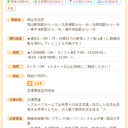
職種未経験OK
交通費別途支給あり
土日祝日が休み
WEB登録OK
派遣
岡山市北区
勤務地
岡山駅前駅から---分／北長瀬駅から---分／法界院駅から---分
／東中央町駅から---分／備中高松駅から---分
★週3日～OK！ 月～日曜日での希望シフト制 ※徐々に勤務回
曜日頻度
数を増やしていくことも可能です！
★1日6時間～OK！【シフト例】7:00～13:009:00～
時間
18:00（休憩1時間）12:00～1…
2ヶ月～OK ※スタート日はお気軽にご相談ください！
期間
時給1150円～
時給
交通費
交通費規定内支給
介護関連
仕事内容
＼グループホームでお年寄りの自立支援／自立した生活を目
指すお年寄りたちが、少人数で集団生活を送る「グ…
職種未経験OK / ブランクOK / パソコンスキル不要 / 英語力不
応募資格
要
＼無資格・未経験OK／※年齢不問※50代・60代の方も活躍