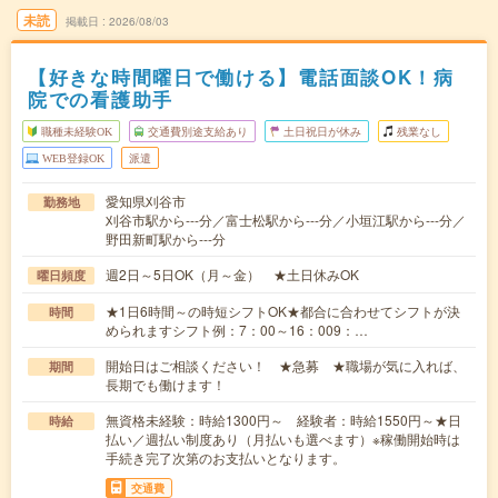
未読
掲載日
2026/08/03
【好きな時間曜日で働ける】電話面談OK！病
院での看護助手
職種未経験OK
交通費別途支給あり
土日祝日が休み
残業なし
WEB登録OK
派遣
愛知県刈谷市
勤務地
刈谷市駅から---分／富士松駅から---分／小垣江駅から---分／
野田新町駅から---分
週2日～5日OK（月～金） ★土日休みOK
曜日頻度
★1日6時間～の時短シフトOK★都合に合わせてシフトが決
時間
められますシフト例：7：00～16：009：…
開始日はご相談ください！ ★急募 ★職場が気に入れば、
期間
長期でも働けます！
無資格未経験：時給1300円～ 経験者：時給1550円～★日
時給
払い／週払い制度あり（月払いも選べます）※稼働開始時は
手続き完了次第のお支払いとなります。
交通費