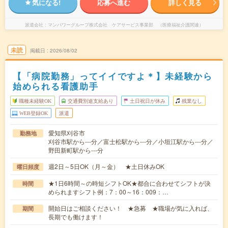
気になる!
応募へ進む
詳しく見る
派遣会社
マンパワーグループ株式会社 ケアサービス事業部 （医療福祉介護関連）
未読
掲載日
2026/08/02
【「病院勤務」ってイイですよ＊】未経験から
始められる看護助手
職種未経験OK
交通費別途支給あり
土日祝日が休み
残業なし
WEB登録OK
派遣
愛知県刈谷市
勤務地
刈谷市駅から---分／富士松駅から---分／小垣江駅から---分／
野田新町駅から---分
週2日～5日OK（月～金） ★土日休みOK
曜日頻度
★1日6時間～の時短シフトOK★都合に合わせてシフトが決
時間
められますシフト例：7：00～16：009：…
開始日はご相談ください！ ★急募 ★職場が気に入れば、
期間
長期でも働けます！