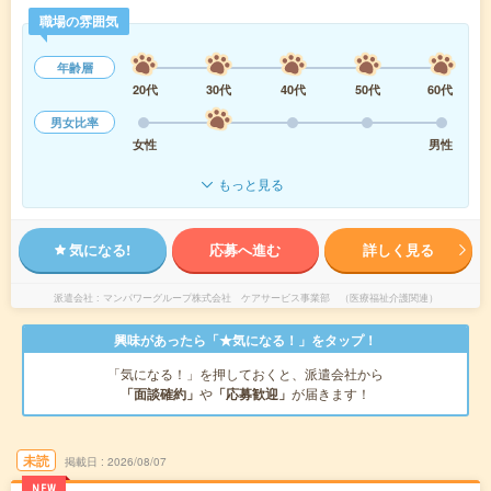
職場の雰囲気
年齢層
20代
30代
40代
50代
60代
男女比率
女性
男性
もっと見る
気になる!
応募へ進む
詳しく見る
派遣会社
マンパワーグループ株式会社 ケアサービス事業部 （医療福祉介護関連）
興味があったら「★気になる！」をタップ！
「気になる！」を押しておくと、派遣会社から
「面談確約」
や
「応募歓迎」
が届きます！
未読
掲載日
2026/08/07
NEW