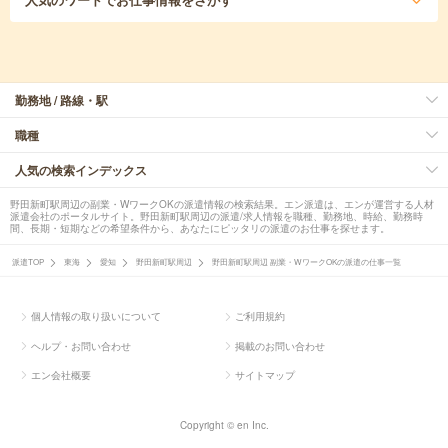
勤務地 / 路線・駅
職種
人気の検索インデックス
野田新町駅周辺の副業・WワークOKの派遣情報の検索結果。エン派遣は、エンが運営する人材
派遣会社のポータルサイト。野田新町駅周辺の派遣/求人情報を職種、勤務地、時給、勤務時
間、長期・短期などの希望条件から、あなたにピッタリの派遣のお仕事を探せます。
派遣TOP
東海
愛知
野田新町駅周辺
野田新町駅周辺 副業・WワークOKの派遣の仕事一覧
個人情報の取り扱いについて
ご利用規約
ヘルプ・お問い合わせ
掲載のお問い合わせ
エン会社概要
サイトマップ
Copyright © en Inc.