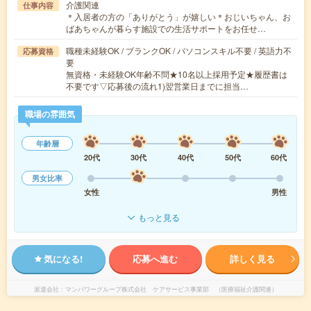
介護関連
仕事内容
＊入居者の方の「ありがとう」が嬉しい＊おじいちゃん、お
ばあちゃんが暮らす施設での生活サポートをお任せ…
職種未経験OK / ブランクOK / パソコンスキル不要 / 英語力不
応募資格
要
無資格・未経験OK年齢不問★10名以上採用予定★履歴書は
不要です▽応募後の流れ1)翌営業日までに担当…
職場の雰囲気
年齢層
20代
30代
40代
50代
60代
男女比率
女性
男性
もっと見る
気になる!
応募へ進む
詳しく見る
派遣会社
マンパワーグループ株式会社 ケアサービス事業部 （医療福祉介護関連）