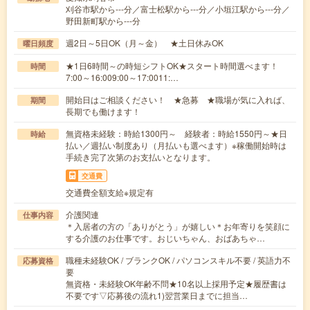
刈谷市駅から---分／富士松駅から---分／小垣江駅から---分／
野田新町駅から---分
週2日～5日OK（月～金） ★土日休みOK
曜日頻度
★1日6時間～の時短シフトOK★スタート時間選べます！
時間
7:00～16:009:00～17:0011:…
開始日はご相談ください！ ★急募 ★職場が気に入れば、
期間
長期でも働けます！
無資格未経験：時給1300円～ 経験者：時給1550円～★日
時給
払い／週払い制度あり（月払いも選べます）※稼働開始時は
手続き完了次第のお支払いとなります。
交通費
交通費全額支給※規定有
介護関連
仕事内容
＊入居者の方の「ありがとう」が嬉しい＊お年寄りを笑顔に
する介護のお仕事です。おじいちゃん、おばあちゃ…
職種未経験OK / ブランクOK / パソコンスキル不要 / 英語力不
応募資格
要
無資格・未経験OK年齢不問★10名以上採用予定★履歴書は
不要です▽応募後の流れ1)翌営業日までに担当…