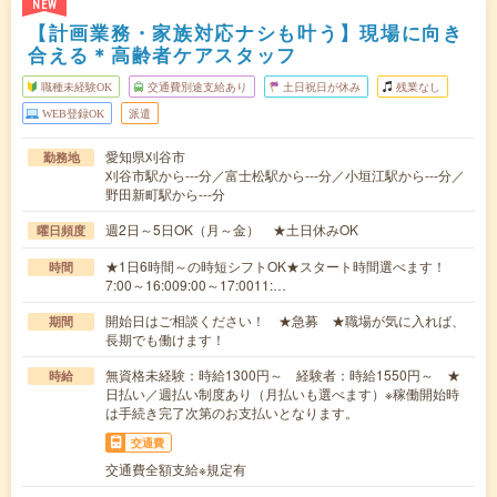
NEW
【計画業務・家族対応ナシも叶う】現場に向き
合える＊高齢者ケアスタッフ
職種未経験OK
交通費別途支給あり
土日祝日が休み
残業なし
WEB登録OK
派遣
愛知県刈谷市
勤務地
刈谷市駅から---分／富士松駅から---分／小垣江駅から---分／
野田新町駅から---分
週2日～5日OK（月～金） ★土日休みOK
曜日頻度
★1日6時間～の時短シフトOK★スタート時間選べます！
時間
7:00～16:009:00～17:0011:…
開始日はご相談ください！ ★急募 ★職場が気に入れば、
期間
長期でも働けます！
無資格未経験：時給1300円～ 経験者：時給1550円～ ★
時給
日払い／週払い制度あり（月払いも選べます）※稼働開始時
は手続き完了次第のお支払いとなります。
交通費
交通費全額支給※規定有