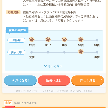
大手産業用機器メーカーでの動画編集のお仕事です具体的に
は・・・・主に工作機械の海外拠点向け修理作業等…
職種未経験OK / ブランクOK / 英語力不要
応募資格
・動画編集もしくは画像編集の経験少しでもご興味があれ
ば、まずは「気になる」「応募」をクリック＊
職場の雰囲気
年齢層
20代
30代
40代
50代
60代
男女比率
女性
男性
もっと見る
気になる!
応募へ進む
詳しく見る
派遣会社
株式会社メイテックキャスト 名古屋支店 オフィスワーク事業部
未読
掲載日
2026/08/06