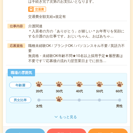
は手続き完了次第のお支払いとなります。
交通費
交通費全額支給※規定有
介護関連
仕事内容
＊入居者の方の「ありがとう」が嬉しい＊お年寄りを笑顔に
する介護のお仕事です。おじいちゃん、おばあちゃ…
職種未経験OK / ブランクOK / パソコンスキル不要 / 英語力不
応募資格
要
無資格・未経験OK年齢不問★10名以上採用予定★履歴書は
不要です▽応募後の流れ1)翌営業日までに担当…
職場の雰囲気
年齢層
20代
30代
40代
50代
60代
男女比率
女性
男性
もっと見る