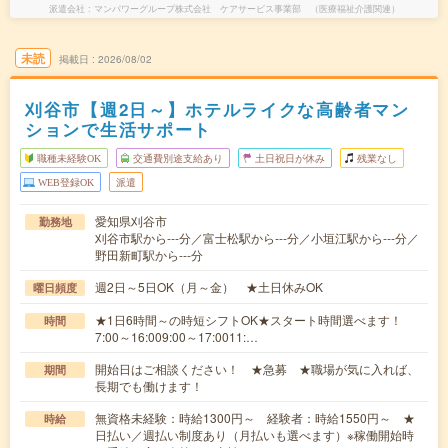
派遣会社
マンパワーグループ株式会社 ケアサービス事業部 （医療福祉介護関連）
未読
掲載日
2026/08/02
刈谷市【週2日～】ホテルライクな高齢者マン
ションで生活サポート
職種未経験OK
交通費別途支給あり
土日祝日が休み
残業なし
WEB登録OK
派遣
愛知県刈谷市
勤務地
刈谷市駅から---分／富士松駅から---分／小垣江駅から---分／
野田新町駅から---分
週2日～5日OK（月～金） ★土日休みOK
曜日頻度
★1日6時間～の時短シフトOK★スタート時間選べます！
時間
7:00～16:009:00～17:0011:…
開始日はご相談ください！ ★急募 ★職場が気に入れば、
期間
長期でも働けます！
無資格未経験：時給1300円～ 経験者：時給1550円～ ★
時給
日払い／週払い制度あり（月払いも選べます）※稼働開始時