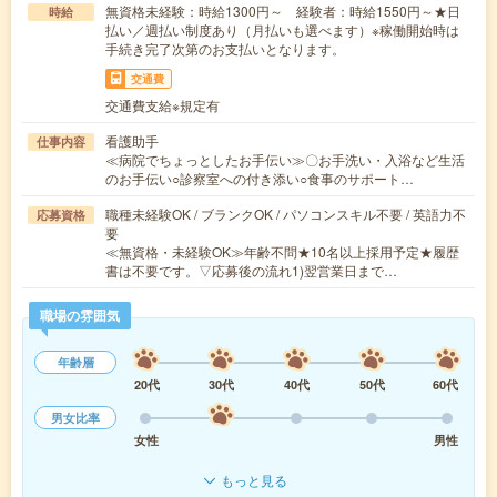
無資格未経験：時給1300円～ 経験者：時給1550円～★日
時給
払い／週払い制度あり（月払いも選べます）※稼働開始時は
手続き完了次第のお支払いとなります。
交通費
交通費支給※規定有
看護助手
仕事内容
≪病院でちょっとしたお手伝い≫〇お手洗い・入浴など生活
のお手伝い○診察室への付き添い○食事のサポート…
職種未経験OK / ブランクOK / パソコンスキル不要 / 英語力不
応募資格
要
≪無資格・未経験OK≫年齢不問★10名以上採用予定★履歴
書は不要です。▽応募後の流れ1)翌営業日まで…
職場の雰囲気
年齢層
20代
30代
40代
50代
60代
男女比率
女性
男性
もっと見る