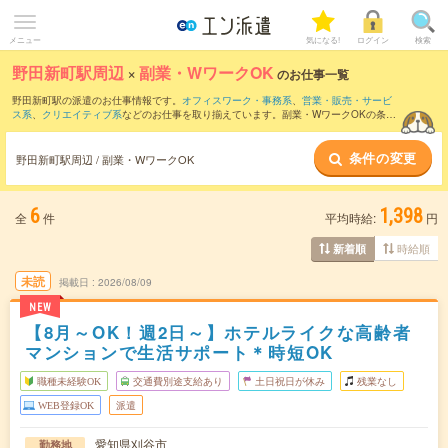
メニュー
気になる!
ログイン
検索
野田新町駅周辺
×
副業・WワークOK
のお仕事一覧
野田新町駅の派遣のお仕事情報です。
オフィスワーク・事務系
、
営業・販売・サービ
ス系
、
クリエイティブ系
などのお仕事を取り揃えています。副業・WワークOKの条件
の他に、
交通費別途支給あり
、
職種未経験OK
、
友だちと一緒の応募OK
などのこだわ
り条件も取り揃えています。
条件の変更
野田新町駅周辺 / 副業・WワークOK
6
1,398
全
件
平均時給:
円
時給順
新着順
未読
掲載日
2026/08/09
NEW
【8月～OK！週2日～】ホテルライクな高齢者
マンションで生活サポート＊時短OK
職種未経験OK
交通費別途支給あり
土日祝日が休み
残業なし
WEB登録OK
派遣
愛知県刈谷市
勤務地