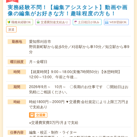
実務経験不問！【編集アシスタント】動画や画
像の編集がお好きな方！趣味程度の方も！
職種未経験OK
交通費別途支給あり
土日祝日が休み
WEB登録OK
派遣
愛知県刈谷市
勤務地
野田新町駅から徒歩5分／刈谷駅から車10分／知立駅から車9
分
月～金曜日
曜日頻度
【就業時間】9:00～18:00(実働7時間50分) 【休憩時間】
時間
12:00～13:00、午前と午後…
2026年9月～ 10月～ 〇長期のお仕事です 〇開始日はお
期間
気軽にご相談ください。
時給1800円～2000円 ▼交通費:会社規定により上限三万円ま
時給
で支給あり
交通費
※交通費実費3万円/月まで支給
編集・校正・制作・ライター
仕事内容