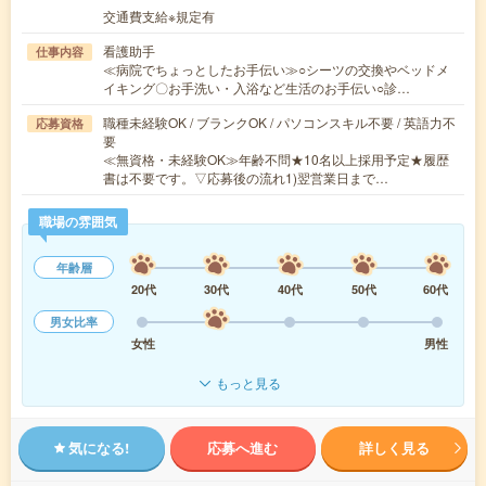
交通費支給※規定有
看護助手
仕事内容
≪病院でちょっとしたお手伝い≫○シーツの交換やベッドメ
イキング〇お手洗い・入浴など生活のお手伝い○診…
職種未経験OK / ブランクOK / パソコンスキル不要 / 英語力不
応募資格
要
≪無資格・未経験OK≫年齢不問★10名以上採用予定★履歴
書は不要です。▽応募後の流れ1)翌営業日まで…
職場の雰囲気
年齢層
20代
30代
40代
50代
60代
男女比率
女性
男性
もっと見る
気になる!
応募へ進む
詳しく見る