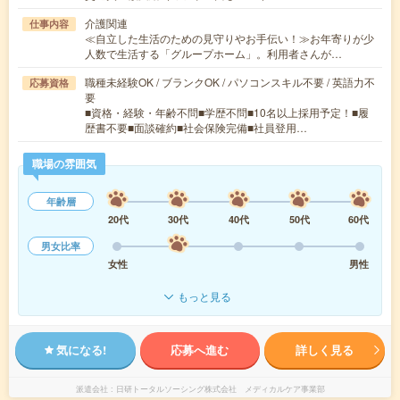
介護関連
仕事内容
≪自立した生活のための見守りやお手伝い！≫お年寄りが少
人数で生活する「グループホーム」。利用者さんが…
職種未経験OK / ブランクOK / パソコンスキル不要 / 英語力不
応募資格
要
■資格・経験・年齢不問■学歴不問■10名以上採用予定！■履
歴書不要■面談確約■社会保険完備■社員登用…
職場の雰囲気
年齢層
20代
30代
40代
50代
60代
男女比率
女性
男性
もっと見る
気になる!
応募へ進む
詳しく見る
派遣会社
日研トータルソーシング株式会社 メディカルケア事業部