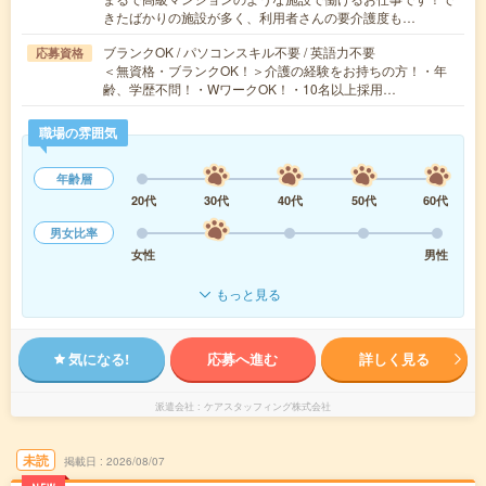
きたばかりの施設が多く、利用者さんの要介護度も…
ブランクOK / パソコンスキル不要 / 英語力不要
応募資格
＜無資格・ブランクOK！＞介護の経験をお持ちの方！・年
齢、学歴不問！・WワークOK！・10名以上採用…
職場の雰囲気
年齢層
20代
30代
40代
50代
60代
男女比率
女性
男性
もっと見る
気になる!
応募へ進む
詳しく見る
派遣会社
ケアスタッフィング株式会社
未読
掲載日
2026/08/07