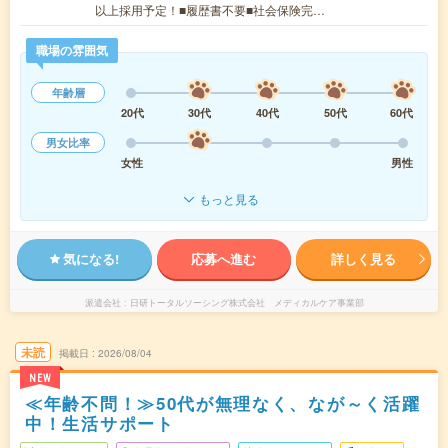
以上採用予定！■履歴書不要■社会保険完…
職場の雰囲気
年齢層
20代
30代
40代
50代
60代
男女比率
女性
男性
もっと見る
気になる!
応募へ進む
詳しく見る
派遣会社
日研トータルソーシング株式会社 メディカルケア事業部
未読
掲載日
2026/08/04
NEW
≪年齢不問！≫50代が無理なく、なが～く活躍
中！生活サポート