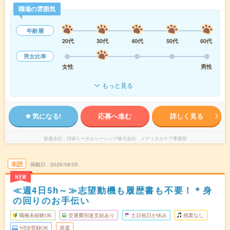
職場の雰囲気
年齢層
20代
30代
40代
50代
60代
男女比率
女性
男性
もっと見る
気になる!
応募へ進む
詳しく見る
派遣会社
日研トータルソーシング株式会社 メディカルケア事業部
未読
掲載日
2026/08/05
NEW
≪週4日5h～≫志望動機も履歴書も不要！＊身
の回りのお手伝い
職種未経験OK
交通費別途支給あり
土日祝日が休み
残業なし
WEB登録OK
派遣