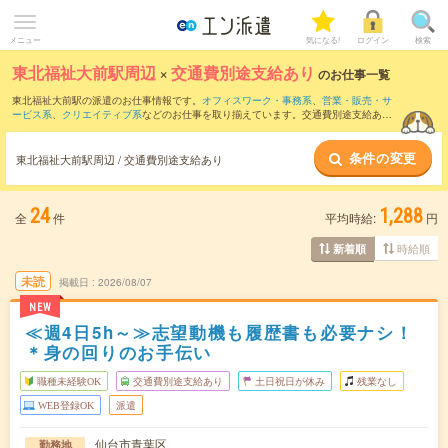
メニュー
気になる!
ログイン
検索
東北福祉大前駅周辺
×
交通費別途支給あり
のお仕事一覧
東北福祉大前駅の派遣のお仕事情報です。
オフィスワーク・事務系
、
営業・販売・サ
ービス系
、
クリエイティブ系
などのお仕事を取り揃えています。交通費別途支給あり
の条件の他に、
職種未経験OK
、
友だちと一緒の応募OK
、
10名以上の大量募集
などの
こだわり条件も取り揃えています。
条件の変更
東北福祉大前駅周辺 / 交通費別途支給あり
24
1,288
全
件
平均時給:
円
時給順
新着順
未読
掲載日
2026/08/07
NEW
≪週4日5h～≫志望動機も履歴書も必要ナシ！
＊身の回りのお手伝い
職種未経験OK
交通費別途支給あり
土日祝日が休み
残業なし
WEB登録OK
派遣
仙台市青葉区
勤務地