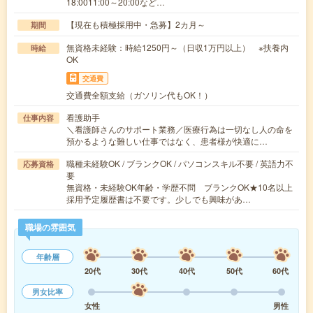
18:0011:00～20:00など…
【現在も積極採用中・急募】2カ月～
期間
無資格未経験：時給1250円～（日収1万円以上） ※扶養内
時給
OK
交通費
交通費全額支給（ガソリン代もOK！）
看護助手
仕事内容
＼看護師さんのサポート業務／医療行為は一切なし人の命を
預かるような難しい仕事ではなく、患者様が快適に…
職種未経験OK / ブランクOK / パソコンスキル不要 / 英語力不
応募資格
要
無資格・未経験OK年齢・学歴不問 ブランクOK★10名以上
採用予定履歴書は不要です。少しでも興味があ…
職場の雰囲気
年齢層
20代
30代
40代
50代
60代
男女比率
女性
男性