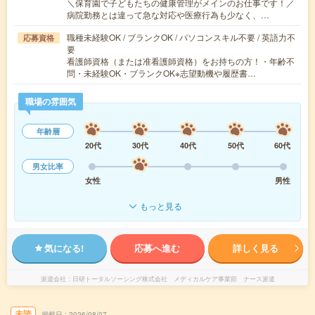
＼保育園で子どもたちの健康管理がメインのお仕事です！／
病院勤務とは違って急な対応や医療行為も少なく、…
職種未経験OK / ブランクOK / パソコンスキル不要 / 英語力不
応募資格
要
看護師資格（または准看護師資格）をお持ちの方！・年齢不
問・未経験OK・ブランクOK※志望動機や履歴書…
職場の雰囲気
年齢層
20代
30代
40代
50代
60代
男女比率
女性
男性
もっと見る
気になる!
応募へ進む
詳しく見る
派遣会社
日研トータルソーシング株式会社 メディカルケア事業部 ナース派遣
未読
掲載日
2026/08/07