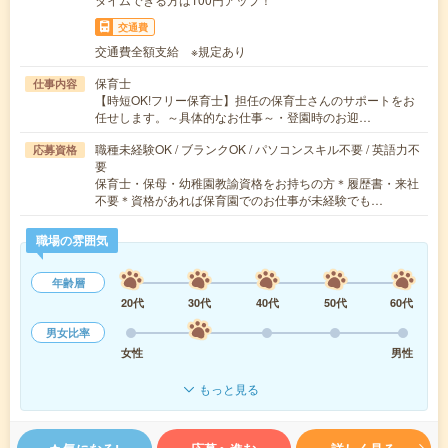
交通費
交通費全額支給 ※規定あり
保育士
仕事内容
【時短OK!フリー保育士】担任の保育士さんのサポートをお
任せします。～具体的なお仕事～・登園時のお迎…
職種未経験OK / ブランクOK / パソコンスキル不要 / 英語力不
応募資格
要
保育士・保母・幼稚園教諭資格をお持ちの方＊履歴書・来社
不要＊資格があれば保育園でのお仕事が未経験でも…
職場の雰囲気
年齢層
20代
30代
40代
50代
60代
男女比率
女性
男性
もっと見る