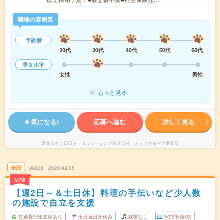
職場の雰囲気
年齢層
20代
30代
40代
50代
60代
男女比率
女性
男性
もっと見る
気になる!
応募へ進む
詳しく見る
派遣会社
日研トータルソーシング株式会社 メディカルケア事業部
未読
掲載日
2026/08/05
NEW
【週2日～＆土日休】料理の手伝いなど少人数
の施設で自立を支援
交通費別途支給あり
土日祝日が休み
残業なし
WEB登録OK