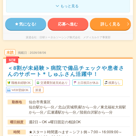
もっと見る
気になる!
応募へ進む
詳しく見る
派遣会社
日研トータルソーシング株式会社 メディカルケア事業部
未読
掲載日
2026/08/06
NEW
＜8割が未経験＞病院で備品チェックや患者さ
んのサポート＊しゅふさん活躍中！
職種未経験OK
交通費別途支給あり
土日祝日が休み
残業なし
WEB登録OK
派遣
仙台市青葉区
勤務地
仙台駅から---分／北山(宮城県)駅から---分／東北福祉大前駅
から---分／広瀬通駅から---分／陸前白沢駅から---分
週2日～OK ※曜日固定の相談OK
曜日頻度
★スタート時間選べます～シフト例～7:00～16:009:00～
時間