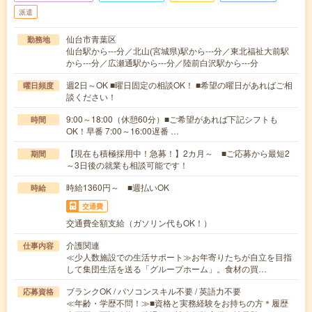
派遣
仙台市青葉区
勤務地
仙台駅から---分／北山(宮城県)駅から---分／東北福祉大前駅
から---分／広瀬通駅から---分／陸前白沢駅から---分
週2日～OK ■曜日固定の相談OK！ ■希望の曜日があればご相
曜日頻度
談ください！
9:00～18:00（休憩60分）■ご希望があれば下記シフトも
時間
OK！早番 7:00～16:00遅番 …
【現在も積極採用中！急募！】2カ月～ ■ご応募から最短2
期間
～3日後の就業も相談可能です！
時給1360円～ ■週払いOK
時給
交通費
交通費全額支給（ガソリン代もOK！）
介護関連
仕事内容
≪少人数施設での生活サポート≫お年寄りたちが自立を目指
して集団生活を送る「グループホーム」。食材の買…
ブランクOK / パソコンスキル不要 / 英語力不要
応募資格
≪年齢・学歴不問！≫■資格と実務経験をお持ちの方＊履歴