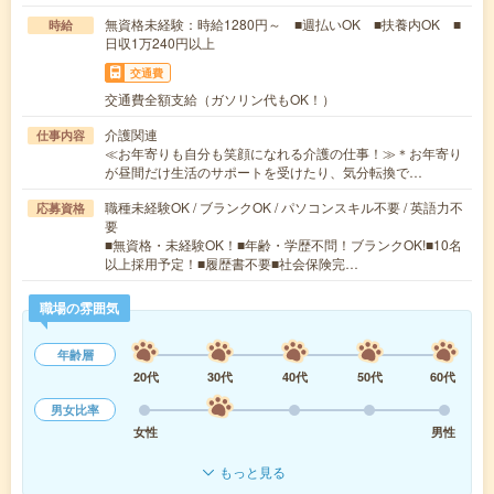
無資格未経験：時給1280円～ ■週払いOK ■扶養内OK ■
時給
日収1万240円以上
交通費
交通費全額支給（ガソリン代もOK！）
介護関連
仕事内容
≪お年寄りも自分も笑顔になれる介護の仕事！≫＊お年寄り
が昼間だけ生活のサポートを受けたり、気分転換で…
職種未経験OK / ブランクOK / パソコンスキル不要 / 英語力不
応募資格
要
■無資格・未経験OK！■年齢・学歴不問！ブランクOK!■10名
以上採用予定！■履歴書不要■社会保険完…
職場の雰囲気
年齢層
20代
30代
40代
50代
60代
男女比率
女性
男性
もっと見る