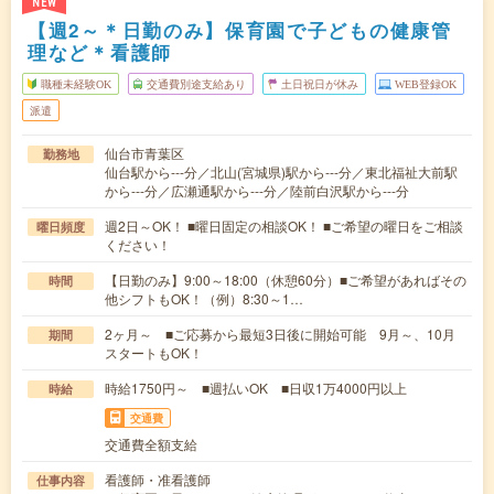
NEW
【週2～＊日勤のみ】保育園で子どもの健康管
理など＊看護師
職種未経験OK
交通費別途支給あり
土日祝日が休み
WEB登録OK
派遣
仙台市青葉区
勤務地
仙台駅から---分／北山(宮城県)駅から---分／東北福祉大前駅
から---分／広瀬通駅から---分／陸前白沢駅から---分
週2日～OK！ ■曜日固定の相談OK！ ■ご希望の曜日をご相談
曜日頻度
ください！
【日勤のみ】9:00～18:00（休憩60分）■ご希望があればその
時間
他シフトもOK！（例）8:30～1…
2ヶ月～ ■ご応募から最短3日後に開始可能 9月～、10月
期間
スタートもOK！
時給1750円～ ■週払いOK ■日収1万4000円以上
時給
交通費
交通費全額支給
看護師・准看護師
仕事内容