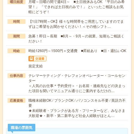
月曜～日曜の間で週4日～ ■土日祝休みもOK 「平日のみ希
曜日頻度
望！」 「できれば土日祝のみで！」 といったご相談もお気
軽にどうぞ！
【1日7時間～OK】様々な時間帯をご用意していますのでま
時間
ずはご希望をお聞かせください！＜その他シフト…
急募！即日～長期 ■8月～・9月～の就業、短期もご相談く
期間
ださい！
時給1260円～1500円＋交通費 ■昇給あり ■日・週払いOK
時給
交通費
規定支給
テレマーケティング・テレフォンオペレーター・コールセン
仕事内容
ター
＜人気のお仕事＊予約受付＞・お名前・連絡先などの決まっ
た項目を聞いてマニュアル通りにご案内するだけの…
職種未経験OK / ブランクOK / パソコンスキル不要 / 英語力不
応募資格
要
★未経験者・ブランクがある方・フリーターなど、みなさま
大歓迎★・新卒・第二新卒など社会人経験がほとん…
職場の雰囲気