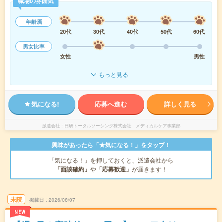
職場の雰囲気
年齢層
20代
30代
40代
50代
60代
男女比率
女性
男性
もっと見る
気になる!
応募へ進む
詳しく見る
派遣会社
日研トータルソーシング株式会社 メディカルケア事業部
興味があったら「★気になる！」をタップ！
「気になる！」を押しておくと、派遣会社から
「面談確約」
や
「応募歓迎」
が届きます！
未読
掲載日
2026/08/07
NEW