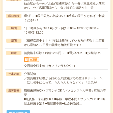
仙台駅から---分／北山(宮城県)駅から---分／東北福祉大前駅
から---分／広瀬通駅から---分／陸前白沢駅から---分
週4日～ ■曜日固定の相談OK！ ■希望の曜日があればご相談
曜日頻度
ください！
1日5時間からOK！■シフト例(1)8:00～13:00(2)10:00～
時間
15:00(3)12:00…
【積極採用中！】＊1年以上勤務している方が多数！ご応募
期間
から最短2～3日後の就業も相談可能です！
無資格未経験：時給1280円～ ■週払いOK ■扶養内OK
時給
交通費
交通費全額支給（ガソリン代もOK！）
介護関連
仕事内容
／無資格未経験から始める介護施設での生活サポート！＼
「話し相手になって、うんうんとうなずく」「天気が…
職種未経験OK / ブランクOK / パソコンスキル不要 / 英語力不
応募資格
要
■無資格・未経験OK！■年齢・学歴不問！ブランクOK!■10名
以上採用予定！■履歴書不要■社会保険完…