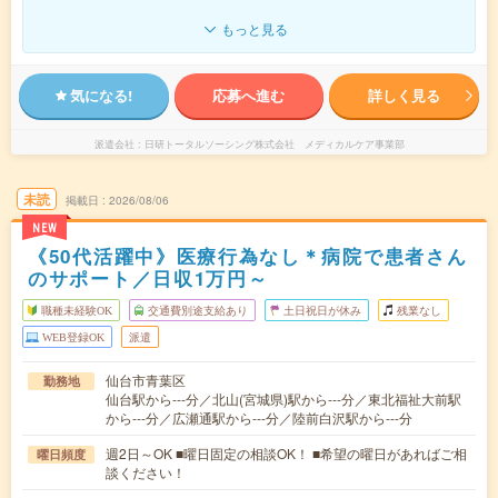
もっと見る
気になる!
応募へ進む
詳しく見る
派遣会社
日研トータルソーシング株式会社 メディカルケア事業部
未読
掲載日
2026/08/06
NEW
《50代活躍中》医療行為なし＊病院で患者さん
のサポート／日収1万円～
職種未経験OK
交通費別途支給あり
土日祝日が休み
残業なし
WEB登録OK
派遣
仙台市青葉区
勤務地
仙台駅から---分／北山(宮城県)駅から---分／東北福祉大前駅
から---分／広瀬通駅から---分／陸前白沢駅から---分
週2日～OK ■曜日固定の相談OK！ ■希望の曜日があればご相
曜日頻度
談ください！