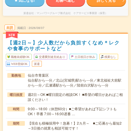
気になる!
応募へ進む
詳しく見る
派遣会社
マンパワーグループ株式会社 ケアサービス事業部（保育）
未読
掲載日
2026/08/07
NEW
【週2日～】少人数だから負担すくなめ＊レク
や食事のサポートなど
職種未経験OK
交通費別途支給あり
土日祝日が休み
残業なし
WEB登録OK
派遣
仙台市青葉区
勤務地
仙台駅から---分／北山(宮城県)駅から---分／東北福祉大前駅
から---分／広瀬通駅から---分／陸前白沢駅から---分
週2日～OK ■曜日固定の相談OK！ ■希望の曜日があればご相
曜日頻度
談ください！
9:00～18:00（休憩60分）■ご希望があれば下記シフトも
時間
OK！早番 7:00～16:00遅番 …
【現在も積極採用中！急募！】2カ月～ ■ご応募から最短2
期間
～3日後の就業も相談可能です！