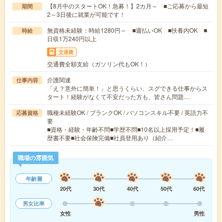
【8月中のスタートOK！急募！】2カ月～ ■ご応募から最短
期間
2～3日後に就業が可能です！
無資格未経験：時給1280円～ ■週払いOK ■扶養内OK ■
時給
日収1万240円以上
交通費
交通費全額支給（ガソリン代もOK！）
介護関連
仕事内容
「え？意外に簡単！」と思うくらい、スグできる仕事からス
タート！経験がなくて不安だった方も、皆さん問題…
職種未経験OK / ブランクOK / パソコンスキル不要 / 英語力不
応募資格
要
■資格・経験・年齢不問■学歴不問■10名以上採用予定！■履
歴書不要■社会保険完備■社員登用あり（紹介…
職場の雰囲気
年齢層
20代
30代
40代
50代
60代
男女比率
女性
男性