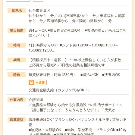
仙台市青葉区
勤務地
仙台駅から---分／北山(宮城県)駅から---分／東北福祉大前駅
から---分／広瀬通駅から---分／陸前白沢駅から---分
週4日～OK ■曜日固定の相談OK！ ■希望の曜日があればご相
曜日頻度
談ください！
1日5時間からOK！■シフト例(1)8:00～13:00(2)10:00～
時間
15:00(3)12:00…
【積極採用中！急募！】＊1年以上勤務している方が多数！
期間
ご応募から最短2～3日後の就業も相談可能です！
無資格未経験：時給1280円～ ■週払いOK ■扶養内OK
時給
交通費
交通費全額支給（ガソリン代もOK！）
介護関連
仕事内容
／無資格未経験から始める介護施設での生活サポート！＼
「話し相手になって、うんうんとうなずく」「天気が…
職種未経験OK / ブランクOK / パソコンスキル不要 / 英語力不
応募資格
要
■無資格・未経験OK！■年齢・学歴不問！ブランクOK!■10名
以上採用予定！■履歴書不要■社会保険完…