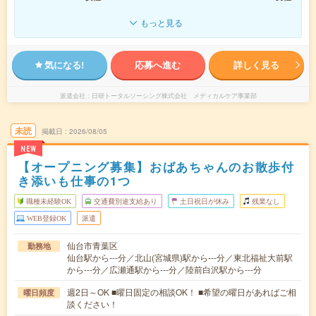
もっと見る
気になる!
応募へ進む
詳しく見る
派遣会社
日研トータルソーシング株式会社 メディカルケア事業部
未読
掲載日
2026/08/05
NEW
【オープニング募集】おばあちゃんのお散歩付
き添いも仕事の1つ
職種未経験OK
交通費別途支給あり
土日祝日が休み
残業なし
WEB登録OK
派遣
仙台市青葉区
勤務地
仙台駅から---分／北山(宮城県)駅から---分／東北福祉大前駅
から---分／広瀬通駅から---分／陸前白沢駅から---分
週2日～OK ■曜日固定の相談OK！ ■希望の曜日があればご相
曜日頻度
談ください！