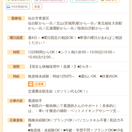
WEB登録OK
派遣
仙台市青葉区
勤務地
仙台駅から---分／北山(宮城県)駅から---分／東北福祉大前駅
から---分／広瀬通駅から---分／陸前白沢駅から---分
週4日～ ■曜日固定の相談OK！ ■希望の曜日があればご相談
曜日頻度
ください！
1日5時間からOK！■シフト例(1)8:00～13:00(2)10:00～
時間
15:00(3)12:00…
【現在も積極採用中！急募！】■2カ月～
期間
無資格未経験：時給1250円～ ■週払いOK ■扶養内OK
時給
交通費
交通費全額支給（ガソリン代もOK！）
看護助手
仕事内容
▼病院の一般病棟にて看護師さんのサポート！具体的に
は、・車いす搬送の補助・ベットメイキングやシーツ交…
職種未経験OK / ブランクOK / パソコンスキル不要 / 英語力不
応募資格
要
■無資格・未経験OK！■年齢・学歴不問！ブランクOK!■10名