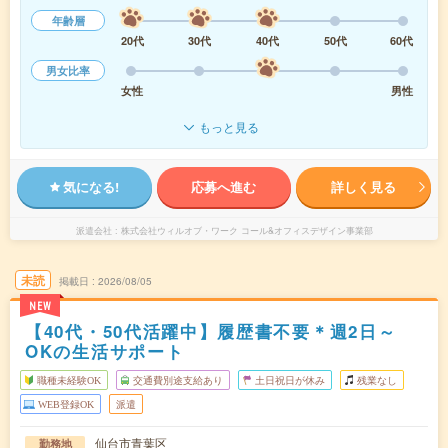
年齢層
20代
30代
40代
50代
60代
男女比率
女性
男性
もっと見る
気になる!
応募へ進む
詳しく見る
派遣会社
株式会社ウィルオブ・ワーク コール&オフィスデザイン事業部
未読
掲載日
2026/08/05
NEW
【40代・50代活躍中】履歴書不要＊週2日～
OKの生活サポート
職種未経験OK
交通費別途支給あり
土日祝日が休み
残業なし
WEB登録OK
派遣
仙台市青葉区
勤務地