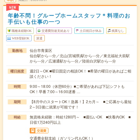
NEW
年齢不問！グループホームスタッフ＊料理のお
手伝いも仕事の一つ
職種未経験OK
交通費別途支給あり
土日祝日が休み
残業なし
WEB登録OK
派遣
仙台市青葉区
勤務地
仙台駅から---分／北山(宮城県)駅から---分／東北福祉大前駅
から---分／広瀬通駅から---分／陸前白沢駅から---分
週2日～OK ■曜日固定の相談OK！ ■希望の曜日があればご相
曜日頻度
談ください！
9:00～18:00（休憩60分）■ご希望があれば下記シフトも
時間
OK！早番 7:00～16:00遅番 …
【8月中のスタートOK！急募！】2カ月～ ■ご応募から最短
期間
2～3日後に就業が可能です！
無資格未経験：時給1280円～ ■週払いOK ■扶養内OK ■
時給
日収1万240円以上
交通費
交通費全額支給（ガソリン代もOK！）