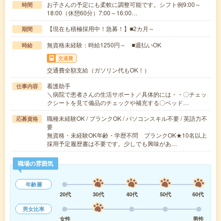
お子さんの予定にも柔軟に調整可能です。シフト例9:00～
時間
18:00（休憩60分）7:00～16:00…
【現在も積極採用中！急募！】■2カ月～
期間
無資格未経験：時給1250円～ ■週払いOK
時給
交通費
交通費全額支給（ガソリン代もOK！）
看護助手
仕事内容
＼病院で患者さんの生活サポート／具体的には・・〇チェッ
クシートを見て備品のチェックや補充する〇ベッド…
職種未経験OK / ブランクOK / パソコンスキル不要 / 英語力不
応募資格
要
無資格・未経験OK年齢・学歴不問 ブランクOK★10名以上
採用予定履歴書は不要です。少しでも興味があ…
職場の雰囲気
年齢層
20代
30代
40代
50代
60代
男女比率
女性
男性