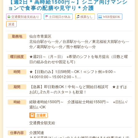
【週2日＊高時給1500円～】シニア向けマンシ
ョンで食事の配膳や見守り＊介護
交通費別途支給あり
土日祝日が休み
残業なし
WEB登録OK
派遣
仙台市青葉区
勤務地
北仙台駅から---分／台原駅から---分／東北福祉大前駅から---
分／葛岡駅から---分／熊ケ根駅から---分
★週2日～（月～日） ※希望のシフトを毎月提出（日数と曜
曜日頻度
日の組み合わせや固定も可）
★【日勤のみ】1日5時間～OK！≪シフト例≫9:00～
時間
14:0010:00～15:0012:00～1…
【急募】即日勤務OK！中旬～など開始日相談可 ★まずは
期間
お試し2カ月～のスタートも歓迎！
経験者時給1500円～ 介護福祉士時給1550円～ ※日払い/
時給
週払いOK
交通費
交通費全額支給
介護関連
仕事内容
まるで高級マンションのような施設で働けるお仕事です！で