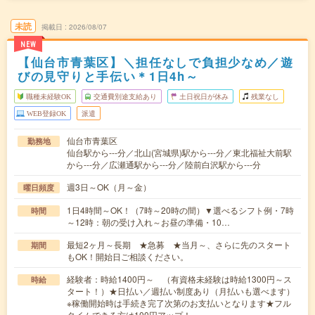
未読
掲載日
2026/08/07
NEW
【仙台市青葉区】＼担任なしで負担少なめ／遊
びの見守りと手伝い＊1日4h～
職種未経験OK
交通費別途支給あり
土日祝日が休み
残業なし
WEB登録OK
派遣
仙台市青葉区
勤務地
仙台駅から---分／北山(宮城県)駅から---分／東北福祉大前駅
から---分／広瀬通駅から---分／陸前白沢駅から---分
週3日～OK（月～金）
曜日頻度
1日4時間～OK！（7時～20時の間）▼選べるシフト例・7時
時間
～12時：朝の受け入れ～お昼の準備・10…
最短2ヶ月～長期 ★急募 ★当月～、さらに先のスタート
期間
もOK！開始日ご相談ください。
経験者：時給1400円～ （有資格未経験は時給1300円～ス
時給
タート！）★日払い／週払い制度あり（月払いも選べます）
※稼働開始時は手続き完了次第のお支払いとなります★フル
タイムできる方は100円アップ！