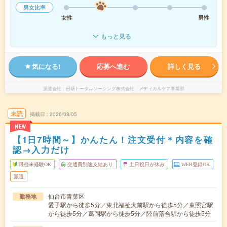
男女比率
女性
男性
もっと見る
気になる!
応募へ進む
詳しく見る
派遣会社
日研トータルソーシング株式会社 メディカルケア事業部
未読
掲載日
2026/08/05
NEW
【1日7時間～】かんたん！注文受付＊内容を確
認→入力だけ
職種未経験OK
交通費別途支給あり
土日祝日が休み
WEB登録OK
派遣
仙台市青葉区
勤務地
愛子駅から徒歩5分／東北福祉大前駅から徒歩5分／東照宮駅
から徒歩5分／葛岡駅から徒歩5分／陸前落合駅から徒歩5分