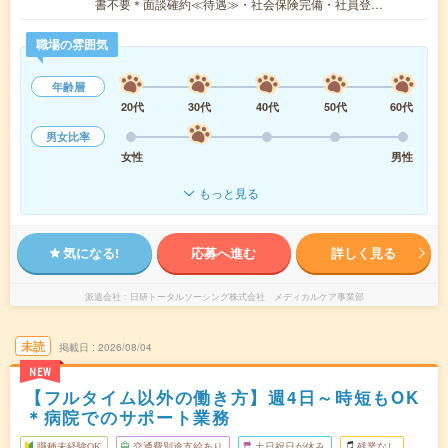
書不要＊面談確約≪待遇≫・社会保険完備・社員登…
職場の雰囲気
年齢層
20代
30代
40代
50代
60代
男女比率
女性
男性
もっと見る
気になる!
応募へ進む
詳しく見る
派遣会社
日研トータルソーシング株式会社 メディカルケア事業部
未読
掲載日
2026/08/04
NEW
【フルタイム以外の働き方】週4日～時短もOK
＊病院でのサポート業務
職種未経験OK
交通費別途支給あり
土日祝日が休み
残業なし