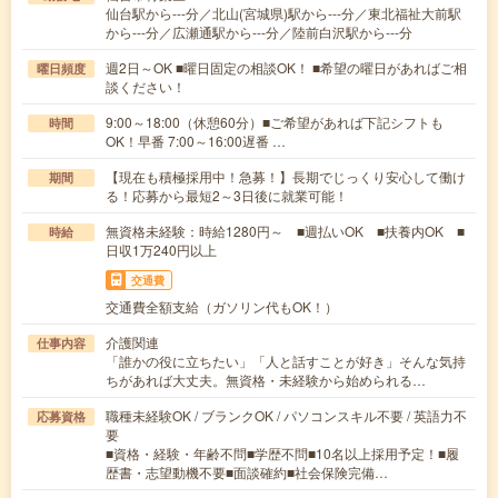
仙台駅から---分／北山(宮城県)駅から---分／東北福祉大前駅
から---分／広瀬通駅から---分／陸前白沢駅から---分
週2日～OK ■曜日固定の相談OK！ ■希望の曜日があればご相
曜日頻度
談ください！
9:00～18:00（休憩60分）■ご希望があれば下記シフトも
時間
OK！早番 7:00～16:00遅番 …
【現在も積極採用中！急募！】長期でじっくり安心して働け
期間
る！応募から最短2～3日後に就業可能！
無資格未経験：時給1280円～ ■週払いOK ■扶養内OK ■
時給
日収1万240円以上
交通費
交通費全額支給（ガソリン代もOK！）
介護関連
仕事内容
「誰かの役に立ちたい」「人と話すことが好き」そんな気持
ちがあれば大丈夫。無資格・未経験から始められる…
職種未経験OK / ブランクOK / パソコンスキル不要 / 英語力不
応募資格
要
■資格・経験・年齢不問■学歴不問■10名以上採用予定！■履
歴書・志望動機不要■面談確約■社会保険完備…