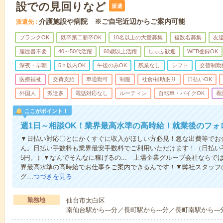
設での見回りなど
派遣
介護施設や病院 ※ご自宅近辺からご案内可能
派遣先
ブランクOK
既卒第二新卒OK
10名以上の大量募集
複数名募集
友達
履歴書不要
40～50代活躍
60歳以上活躍
しゅふ歓迎
WEB登録OK
深夜・早朝
5ｈ以内OK
午後のみOK
残業なし
シフト
交替制勤
医療福祉
交費支給
車通勤可
制服
社食/補助あり
日払いOK
外国人
派遣多
電話対応なし
ルーティン
自転車・バイクOK
看
ここがポイント！
週1日～相談OK！業界最高水準の高時給！就業後のフォ
▼日払い対応〇とにかくすぐに収入がほしい方必見！急な出費等でお
ん。日払い手数料も業界最安手数料でご利用いただけます！（日払い手
5円。）▼なんでそんなに稼げるの... 上場企業グループ会社なら
界最高水準の高時給でお仕事をご案内できるんです！▼弊社スタッフ
グ…
つづきを見る
勤務地
仙台市太白区
南仙台駅から---分／長町駅から---分／長町南駅から---