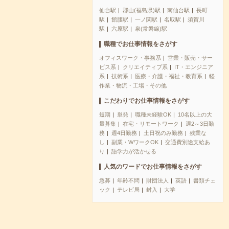
仙台駅
郡山(福島県)駅
南仙台駅
長町
駅
館腰駅
一ノ関駅
名取駅
須賀川
駅
六原駅
泉(常磐線)駅
職種でお仕事情報をさがす
オフィスワーク・事務系
営業・販売・サー
ビス系
クリエイティブ系
IT・エンジニア
系
技術系
医療・介護・福祉・教育系
軽
作業・物流・工場・その他
こだわりでお仕事情報をさがす
短期
単発
職種未経験OK
10名以上の大
量募集
在宅・リモートワーク
週2～3日勤
務
週4日勤務
土日祝のみ勤務
残業な
し
副業・WワークOK
交通費別途支給あ
り
語学力が活かせる
人気のワードでお仕事情報をさがす
急募
年齢不問
財団法人
英語
書類チェ
ック
テレビ局
封入
大学