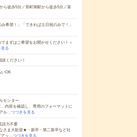
から徒歩5分／長町南駅から徒歩5分／富
のみ希望！」「できれば土日祝のみで！」
のでまずはご希望をお聞かせください！＜
を見る
相談ください！
払いOK
ルセンター
は…内容を確認し、専用のフォーマットに
アル…
つづきを見る
 英語力不要
なさま大歓迎★・新卒・第二新卒など社
プアッ…
つづきを見る