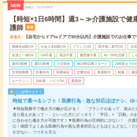
NEW
掲載日
2026/08/07
【時短×1日6時間】週3～≫介護施設で健
護師
派遣
【自宅からドアtoドアで30分以内】介護施設でのお仕事で
派遣先
職種未経験OK
社会人未経験OK
ブランクOK
既卒第二新卒OK
10
友達と一緒OK
OA不要
英語不要
履歴書不要
40～50代活躍
し
週4日勤務
週5日勤務
土日祝休
朝10時以降スタート
16時前までの
交替制勤務
扶養控内
医療福祉
交費支給
車通勤可
制服
服
ルーティン
自転車・バイクOK
看護師
ここがポイント！
時短で選べるシフト！医療行為・急な対応ほぼナシ、ゆ
▼時短勤務可で働き方の幅が広がる！ 「ブランクがあって、前みた
送り迎えがあって‥」といった方にピッタリ！「平日」×「日勤」の
に合わせた働き方が可能です！▼医療行為が圧倒的に少ない！ 介護
心！病院でよくある医療行為や急な患者対応などもほとんどなし！だ
が少ない…
つづきを見る