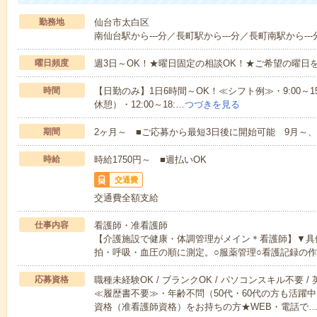
勤務地
仙台市太白区
南仙台駅から---分／長町駅から---分／長町南駅から---
曜日頻度
週3日～OK！★曜日固定の相談OK！★ご希望の曜日
時間
【日勤のみ】1日6時間～OK！≪シフト例≫・9:00～15:45
休憩）・12:00～18:…
つづきを見る
期間
2ヶ月～ ■ご応募から最短3日後に開始可能 9月～、
時給
時給1750円～ ■週払いOK
交通費
交通費全額支給
仕事内容
看護師・准看護師
【介護施設で健康・体調管理がメイン＊看護師】▼具
拍・呼吸・血圧の順に測定。○服薬管理○看護記録の
応募資格
職種未経験OK / ブランクOK / パソコンスキル不要 /
≪履歴書不要≫・年齢不問（50代・60代の方も活躍
資格（准看護師資格）をお持ちの方★WEB・電話で