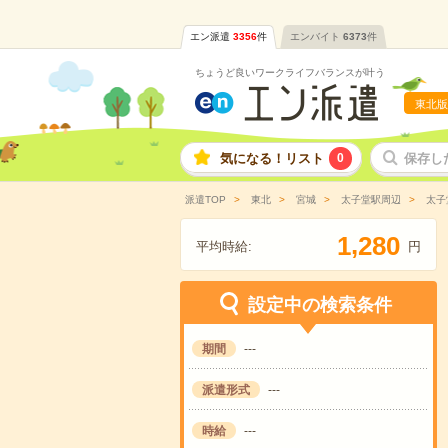
エン派遣
3356
件
エンバイト
6373
件
ちょうど良いワークライフバランスが叶う
東北版
気になる！リスト
0
保存し
派遣TOP
東北
宮城
太子堂駅周辺
太子
,
1
2
8
0
平均時給:
円
設定中の検索条件
期間
---
派遣形式
---
時給
---