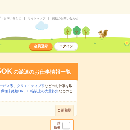
プ・お問い合わせ
サイトマップ
掲載のお問い合わせ
会員登録
ログイン
OK
の派遣のお仕事情報一覧
ービス系
、
クリエイティブ系
などのお仕事を取
、
職種未経験OK
、
10名以上の大量募集
などのこ
新着順
一括
応募