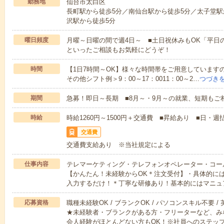
勤務地
仙台市太白区
長町駅から徒歩5分／南仙台駅から徒歩5分／太子堂駅
沢駅から徒歩5分
曜日頻度
月曜～日曜の間で週4日～ ■土日祝休みもOK「平日
といったご相談もお気軽にどうぞ！
時間
【1日7時間～OK】様々な時間帯をご用意しています
その他シフト例＞9：00～17：0011：00～2…
つづき
期間
急募！即日～長期 ■8月～・9月～の就業、短期もご
時給
時給1260円～1500円＋交通費 ■昇給あり ■日・週
交通費
交通費支給あり ※当社規定による
仕事内容
テレマーケティング・テレフォンオペレーター・コー
【かんたん！未経験からOK＊注文受付】・具体的に
入力するだけ！＊丁寧な研修あり！基本的にはマニュ
応募資格
職種未経験OK / ブランクOK / パソコンスキル不要 /
★未経験者・ブランクがある方・フリーターなど、み
会人経験がほとんどない方もOK！※社員へのステッ