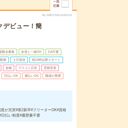
一括
応募
No.SMCCSDco040101
クデビュー！簡
複数名募集
友達と一緒OK
OA不要
日勤務
土日祝休
朝10時以降スタート
金融
マスコミ広告
芸能音楽
日払いOK
週払いOK
職場が禁煙
度が充実#第2新卒#フリーターOK#資格
#日払い制度#履歴書不要