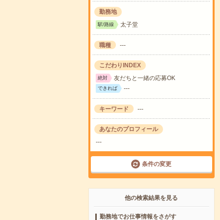
勤務地
太子堂
駅/路線
職種
---
こだわりINDEX
友だちと一緒の応募OK
絶対
---
できれば
キーワード
---
あなたのプロフィール
---
条件の変更
他の検索結果を見る
勤務地でお仕事情報をさがす