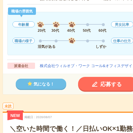
職場の雰囲気
年齢層
男女比率
20代
30代
40代
50代
60代
職場の様子
仕事の仕方
活気がある
しずか
株式会社ウィルオブ・ワーク コール&オフィスデザイ
派遣会社
応募する
気になる！
未読
NEW
掲載日
2026/08/07
＼空いた時間で働く！／日払いOK×1勤務