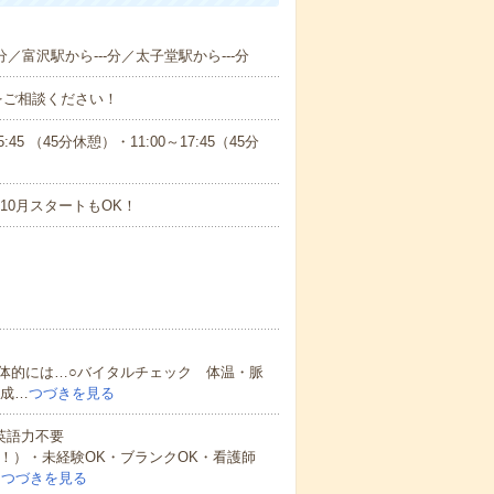
分／富沢駅から---分／太子堂駅から---分
をご相談ください！
 （45分休憩）・11:00～17:45（45分
10月スタートもOK！
体的には…○バイタルチェック 体温・脈
作成…
つづきを見る
 英語力不要
中！）・未経験OK・ブランクOK・看護師
…
つづきを見る