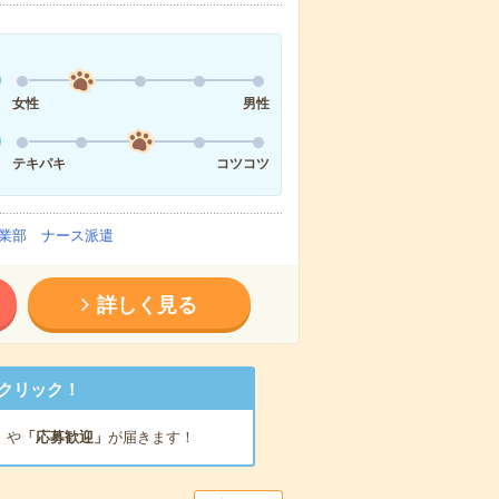
女性
男性
テキパキ
コツコツ
業部 ナース派遣
詳しく見る
クリック！
」
や
「応募歓迎」
が届きます！