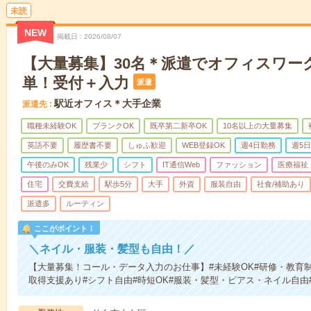
未読
NEW
掲載日
2026/08/07
【大量募集】30名＊派遣でオフィスワー
単！受付＋入力
派遣
駅近オフィス＊大手企業
派遣先
職種未経験OK
ブランクOK
既卒第二新卒OK
10名以上の大量募集
英語不要
履歴書不要
しゅふ歓迎
WEB登録OK
週4日勤務
週5
午後のみOK
残業少
シフト
IT通信Web
ファッション
医療福祉
住宅
交費支給
駅歩5分
大手
外資
服装自由
社食/補助あり
派遣多
ルーティン
ここがポイント！
＼ネイル・服装・髪型も自由！／
【大量募集！コール・データ入力のお仕事】#未経験OK#研修・教育制
取得支援あり#シフト自由#時短OK#服装・髪型・ピアス・ネイル自由