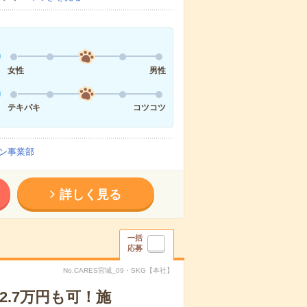
女性
男性
テキパキ
コツコツ
ン事業部
詳しく見る
一括
応募
No.CARES宮城_09・SKG【本社】
2.7万円も可！施