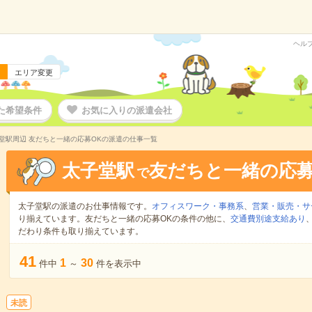
ヘル
エリア変更
た希望条件
お気に入りの派遣会社
堂駅周辺 友だちと一緒の応募OKの派遣の仕事一覧
太子堂駅
友だちと一緒の応募
で
太子堂駅の派遣のお仕事情報です。
オフィスワーク・事務系
、
営業・販売・サ
り揃えています。友だちと一緒の応募OKの条件の他に、
交通費別途支給あり
だわり条件も取り揃えています。
41
1
30
件中
～
件を表示中
未読