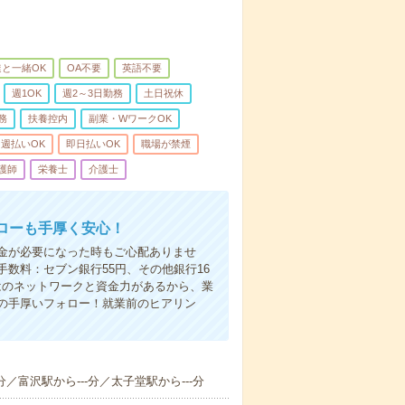
と一緒OK
OA不要
英語不要
週1OK
週2～3日勤務
土日祝休
務
扶養控内
副業・WワークOK
週払いOK
即日払いOK
職場が禁煙
護師
栄養士
介護士
ローも手厚く安心！
金が必要になった時もご心配ありませ
数料：セブン銀行55円、その他銀行16
ではのネットワークと資金力があるから、業
の手厚いフォロー！就業前のヒアリン
分／富沢駅から---分／太子堂駅から---分