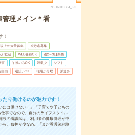
No.TNIKSD04_T-2
康管理メイン＊看
す！
名以上の大量募集
複数名募集
ゅふ歓迎
WEB登録OK
週2～3日勤務
仕事
午後のみOK
残業少
シフト
装自由
週払いOK
職場が分煙
派遣多
ったり働けるのが魅力です！
いには働けない‥」「子育てや子どもの
お仕事でなので、自分のライフスタイル
施設の看護師は、利用者の健康管理が中
から、負担が少なめ。「まだ看護師経験