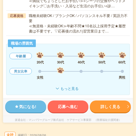
≪病院でちょっとしたお手伝い≫○シーツの交換やベッドメ
イキング〇お手洗い・入浴など生活のお手伝い○診…
職種未経験OK / ブランクOK / パソコンスキル不要 / 英語力不
応募資格
要
≪無資格・未経験OK≫年齢不問★10名以上採用予定★履歴
書は不要です。▽応募後の流れ1)翌営業日まで…
職場の雰囲気
年齢層
20代
30代
40代
50代
60代
男女比率
女性
男性
もっと見る
気になる!
応募へ進む
詳しく見る
派遣会社
マンパワーグループ株式会社 ケアサービス事業部 （医療福祉介護関連）
未読
掲載日
2026/08/06