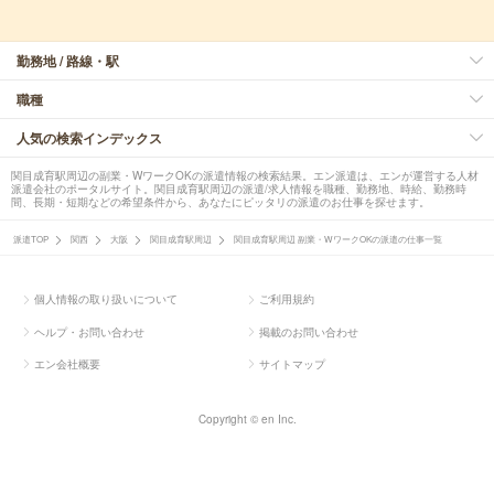
勤務地 / 路線・駅
職種
人気の検索インデックス
関目成育駅周辺の副業・WワークOKの派遣情報の検索結果。エン派遣は、エンが運営する人材
派遣会社のポータルサイト。関目成育駅周辺の派遣/求人情報を職種、勤務地、時給、勤務時
間、長期・短期などの希望条件から、あなたにピッタリの派遣のお仕事を探せます。
派遣TOP
関西
大阪
関目成育駅周辺
関目成育駅周辺 副業・WワークOKの派遣の仕事一覧
個人情報の取り扱いについて
ご利用規約
ヘルプ・お問い合わせ
掲載のお問い合わせ
エン会社概要
サイトマップ
Copyright © en Inc.