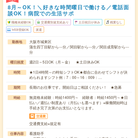
8月～OK！＼好きな時間曜日で働ける／電話面
談OK！病院での生活サポ
職種未経験OK
交通費別途支給あり
土日祝日が休み
残業なし
WEB登録OK
派遣
大阪市城東区
勤務地
蒲生四丁目駅から---分／関目駅から---分／関目成育駅から---
分
週2日～5日OK（月～金） ★土日休みOK
曜日頻度
★1日4時間～の時短シフトOK★都合に合わせてシフトが決
時間
められますシフト例：7：00～16：009：…
長期のお仕事です。開始日はご相談ください！ ★急募
期間
無資格未経験：時給1400円～ 経験者：時給1450円～★日
時給
払い／週払い制度あり（月払いも選べます）※稼働開始時は
手続き完了次第のお支払いとなります。
交通費
交通費支給※規定有
看護助手
仕事内容