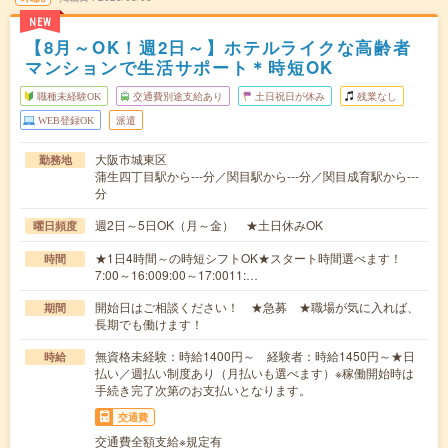
NEW
【8月～OK！週2日～】ホテルライクな高齢者
マンションで生活サポート＊時短OK
職種未経験OK
交通費別途支給あり
土日祝日が休み
残業なし
WEB登録OK
派遣
大阪市城東区
勤務地
蒲生四丁目駅から---分／関目駅から---分／関目成育駅から---
分
週2日～5日OK（月～金） ★土日休みOK
曜日頻度
★1日4時間～の時短シフトOK★スタート時間選べます！
時間
7:00～16:009:00～17:0011:…
開始日はご相談ください！ ★急募 ★職場が気に入れば、
期間
長期でも働けます！
無資格未経験：時給1400円～ 経験者：時給1450円～★日
時給
払い／週払い制度あり（月払いも選べます）※稼働開始時は
手続き完了次第のお支払いとなります。
交通費
交通費全額支給※規定有