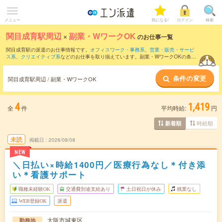
メニュー
気になる!
ログイン
検索
関目成育駅周辺
×
副業・WワークOK
のお仕事一覧
関目成育駅の派遣のお仕事情報です。
オフィスワーク・事務系
、
営業・販売・サービ
ス系
、
クリエイティブ系
などのお仕事を取り揃えています。副業・WワークOKの条件
の他に、
交通費別途支給あり
、
職種未経験OK
、
友だちと一緒の応募OK
などのこだわ
り条件も取り揃えています。
条件の変更
関目成育駅周辺 / 副業・WワークOK
4
1,419
全
件
平均時給:
円
時給順
新着順
未読
掲載日
2026/08/08
NEW
＼日払い×時給1400円／医療行為なし＊付き添
い＊看護サポート
職種未経験OK
交通費別途支給あり
土日祝日が休み
残業なし
WEB登録OK
派遣
大阪市城東区
勤務地