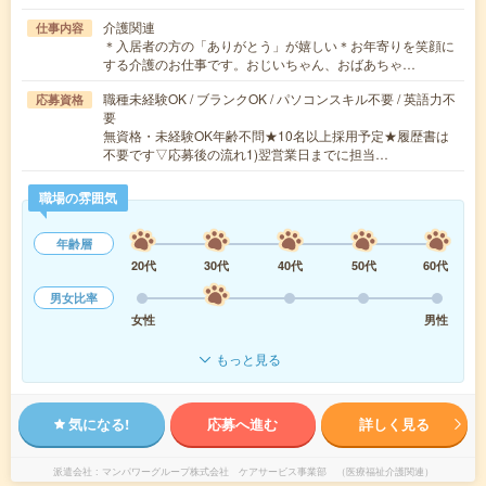
介護関連
仕事内容
＊入居者の方の「ありがとう」が嬉しい＊お年寄りを笑顔に
する介護のお仕事です。おじいちゃん、おばあちゃ…
職種未経験OK / ブランクOK / パソコンスキル不要 / 英語力不
応募資格
要
無資格・未経験OK年齢不問★10名以上採用予定★履歴書は
不要です▽応募後の流れ1)翌営業日までに担当…
職場の雰囲気
年齢層
20代
30代
40代
50代
60代
男女比率
女性
男性
もっと見る
気になる!
応募へ進む
詳しく見る
派遣会社
マンパワーグループ株式会社 ケアサービス事業部 （医療福祉介護関連）