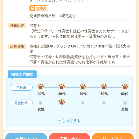
交通費
交通費全額支給 ※規定あり
保育士
仕事内容
【時短OK!フリー保育士】担任の保育士さんのサポートをお
任せします。～具体的なお仕事～・登園時のお迎…
職種未経験OK / ブランクOK / パソコンスキル不要 / 英語力不
応募資格
要
保育士・保母・幼稚園教諭資格をお持ちの方＊履歴書・来社
不要＊資格があれば保育園でのお仕事が未経験でも…
職場の雰囲気
年齢層
20代
30代
40代
50代
60代
男女比率
女性
男性
もっと見る
気になる!
応募へ進む
詳しく見る