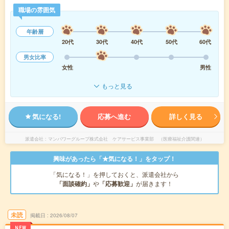
職場の雰囲気
年齢層
20代
30代
40代
50代
60代
男女比率
女性
男性
もっと見る
気になる!
応募へ進む
詳しく見る
派遣会社
マンパワーグループ株式会社 ケアサービス事業部 （医療福祉介護関連）
興味があったら「★気になる！」をタップ！
「気になる！」を押しておくと、派遣会社から
「面談確約」
や
「応募歓迎」
が届きます！
未読
掲載日
2026/08/07
NEW