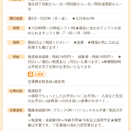
蒲生四丁目駅から---分／関目駅から---分／関目成育駅から---
分
週2日～5日OK（月～金） ★土日休みOK
曜日頻度
★1日4時間～の時短シフトOK★都合に合わせてシフトが決
時間
められますシフト例：7：00～16：009：…
開始日はご相談ください！ ★急募 ★職場が気に入れば、
期間
長期でも働けます！
無資格未経験：時給1400円～ 経験者：時給1450円～ ★
時給
日払い／週払い制度あり（月払いも選べます）※稼働開始時
は手続き完了次第のお支払いとなります。
交通費
交通費全額支給※規定有
看護助手
仕事内容
≪病院でちょっとしたお手伝い≫〇お手洗い・入浴など生活
のお手伝い○診察室への付き添い○食事のサポート…
職種未経験OK / ブランクOK / パソコンスキル不要 / 英語力不
応募資格
要
≪無資格・未経験OK≫年齢不問★10名以上採用予定★履歴
書は不要です。▽応募後の流れ1)翌営業日まで…