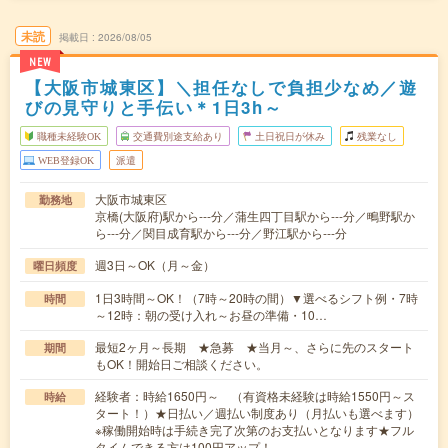
未読
掲載日
2026/08/05
NEW
【大阪市城東区】＼担任なしで負担少なめ／遊
びの見守りと手伝い＊1日3h～
職種未経験OK
交通費別途支給あり
土日祝日が休み
残業なし
WEB登録OK
派遣
大阪市城東区
勤務地
京橋(大阪府)駅から---分／蒲生四丁目駅から---分／鴫野駅か
ら---分／関目成育駅から---分／野江駅から---分
週3日～OK（月～金）
曜日頻度
1日3時間～OK！（7時～20時の間）▼選べるシフト例・7時
時間
～12時：朝の受け入れ～お昼の準備・10…
最短2ヶ月～長期 ★急募 ★当月～、さらに先のスタート
期間
もOK！開始日ご相談ください。
経験者：時給1650円～ （有資格未経験は時給1550円～ス
時給
タート！）★日払い／週払い制度あり（月払いも選べます）
※稼働開始時は手続き完了次第のお支払いとなります★フル
タイムできる方は100円アップ！