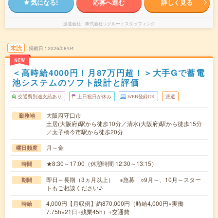
気になる!
応募へ進む
詳しく見る
派遣会社
株式会社リクルートスタッフィング
未読
掲載日
2026/08/04
NEW
＜高時給4000円！月87万円超！＞大手Gで蓄電
池システムのソフト設計と評価
交通費別途支給あり
土日祝日が休み
WEB登録OK
派遣
大阪府守口市
勤務地
土居(大阪府)駅から徒歩10分／清水(大阪府)駅から徒歩15分
／太子橋今市駅から徒歩20分
月～金
曜日頻度
★8:30～17:00（休憩時間 12:30～13:15）
時間
即日～長期（3ヵ月以上） ※急募 ○9月～、10月～スター
期間
トもご相談ください♪
4,000円【月収例】約870,000円（時給4,000円×実働
時給
7.75h×21日+残業45h）+交通費