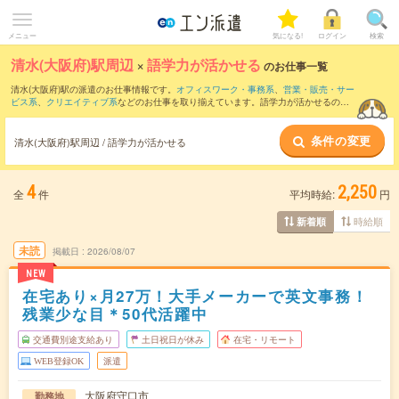
メニュー
気になる!
ログイン
検索
清水(大阪府)駅周辺
×
語学力が活かせる
のお仕事一覧
清水(大阪府)駅の派遣のお仕事情報です。
オフィスワーク・事務系
、
営業・販売・サー
ビス系
、
クリエイティブ系
などのお仕事を取り揃えています。語学力が活かせるの条
件の他に、
交通費別途支給あり
、
職種未経験OK
、
友だちと一緒の応募OK
などのこだ
わり条件も取り揃えています。
条件の変更
清水(大阪府)駅周辺 / 語学力が活かせる
4
2,250
全
件
平均時給:
円
時給順
新着順
未読
掲載日
2026/08/07
NEW
在宅あり×月27万！大手メーカーで英文事務！
残業少な目＊50代活躍中
交通費別途支給あり
土日祝日が休み
在宅・リモート
WEB登録OK
派遣
大阪府守口市
勤務地