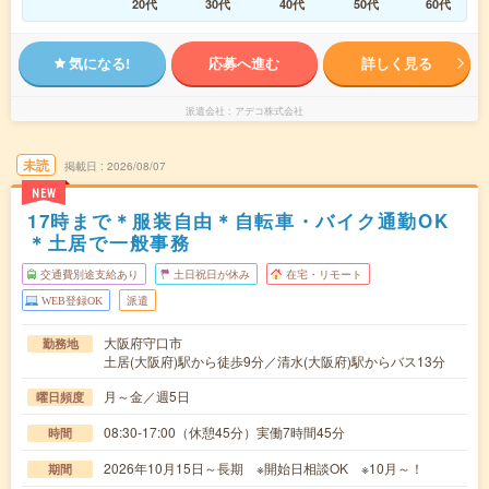
20代
30代
40代
50代
60代
気になる!
応募へ進む
詳しく見る
派遣会社
アデコ株式会社
未読
掲載日
2026/08/07
NEW
17時まで＊服装自由＊自転車・バイク通勤OK
＊土居で一般事務
交通費別途支給あり
土日祝日が休み
在宅・リモート
WEB登録OK
派遣
大阪府守口市
勤務地
土居(大阪府)駅から徒歩9分／清水(大阪府)駅からバス13分
月～金／週5日
曜日頻度
08:30-17:00（休憩45分）実働7時間45分
時間
2026年10月15日～長期 ※開始日相談OK ※10月～！
期間