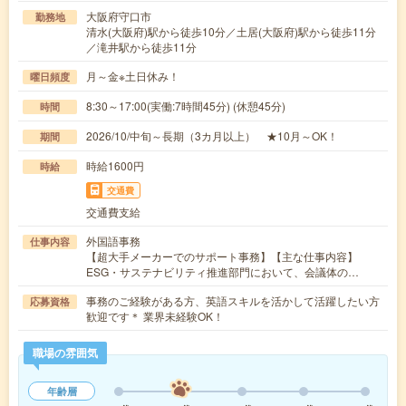
大阪府守口市
勤務地
清水(大阪府)駅から徒歩10分／土居(大阪府)駅から徒歩11分
／滝井駅から徒歩11分
月～金※土日休み！
曜日頻度
8:30～17:00(実働:7時間45分) (休憩45分)
時間
2026/10/中旬～長期（3カ月以上） ★10月～OK！
期間
時給1600円
時給
交通費
交通費支給
外国語事務
仕事内容
【超大手メーカーでのサポート事務】【主な仕事内容】
ESG・サステナビリティ推進部門において、会議体の…
事務のご経験がある方、英語スキルを活かして活躍したい方
応募資格
歓迎です＊ 業界未経験OK！
職場の雰囲気
年齢層