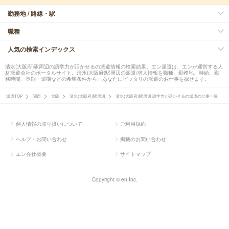
勤務地 / 路線・駅
職種
人気の検索インデックス
清水(大阪府)駅周辺の語学力が活かせるの派遣情報の検索結果。エン派遣は、エンが運営する人
材派遣会社のポータルサイト。清水(大阪府)駅周辺の派遣/求人情報を職種、勤務地、時給、勤
務時間、長期・短期などの希望条件から、あなたにピッタリの派遣のお仕事を探せます。
派遣TOP
関西
大阪
清水(大阪府)駅周辺
清水(大阪府)駅周辺 語学力が活かせるの派遣の仕事一覧
個人情報の取り扱いについて
ご利用規約
ヘルプ・お問い合わせ
掲載のお問い合わせ
エン会社概要
サイトマップ
Copyright © en Inc.