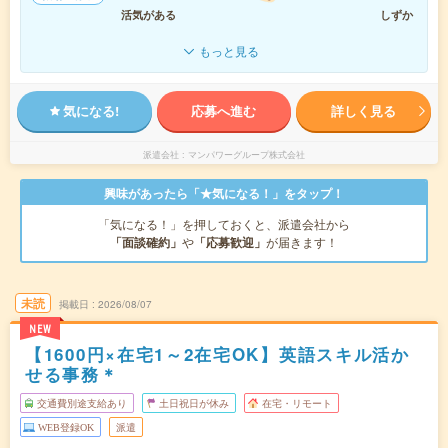
活気がある
しずか
もっと見る
気になる!
応募へ進む
詳しく見る
派遣会社
マンパワーグループ株式会社
興味があったら「★気になる！」をタップ！
「気になる！」を押しておくと、派遣会社から
「面談確約」
や
「応募歓迎」
が届きます！
未読
掲載日
2026/08/07
NEW
【1600円×在宅1～2在宅OK】英語スキル活か
せる事務＊
交通費別途支給あり
土日祝日が休み
在宅・リモート
WEB登録OK
派遣