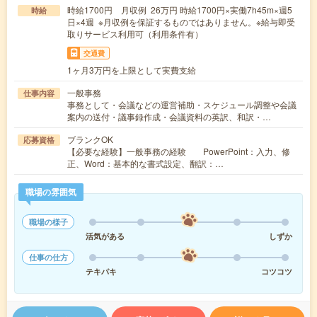
時給1700円 月収例 26万円 時給1700円×実働7h45m×週5
時給
日×4週 ※月収例を保証するものではありません。※給与即受
取りサービス利用可（利用条件有）
交通費
1ヶ月3万円を上限として実費支給
一般事務
仕事内容
事務として・会議などの運営補助・スケジュール調整や会議
案内の送付・議事録作成・会議資料の英訳、和訳・…
ブランクOK
応募資格
【必要な経験】一般事務の経験 PowerPoint：入力、修
正、Word：基本的な書式設定、翻訳：…
職場の雰囲気
職場の様子
活気がある
しずか
仕事の仕方
テキパキ
コツコツ