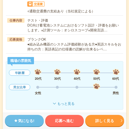
交通費
○通勤交通費の支給あり（当社規定による）
テスト・評価
仕事内容
DC向け蓄電池システムにおけるソフト設計・評価をお願い
します。※計測ツール：オシロスコープ※開発言語…
ブランクOK
応募資格
●組み込み機器のシステム評価経験がある方●英語スキルをお
持ちの方：英語表記の仕様書の読解が出来るレベ…
職場の雰囲気
年齢層
20代
30代
40代
50代
60代
男女比率
女性
男性
もっと見る
気になる!
応募へ進む
詳しく見る