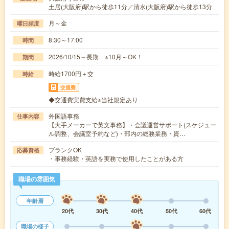
土居(大阪府)駅から徒歩11分／清水(大阪府)駅から徒歩13分
月～金
曜日頻度
8:30～17:00
時間
2026/10/15～長期 ※10月～OK！
期間
時給1700円＋交
時給
交通費
◆交通費実費支給※当社規定あり
外国語事務
仕事内容
【大手メーカーで英文事務】・会議運営サポート(スケジュー
ル調整、会議室予約など)・部内の総務業務・資…
ブランクOK
応募資格
・事務経験・英語を実務で使用したことがある方
職場の雰囲気
年齢層
20代
30代
40代
50代
60代
職場の様子