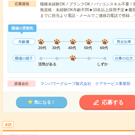
応募資格
職種未経験OK / ブランクOK / パソコンスキル不要 /
無資格・未経験OK年齢不問★10名以上採用予定★履
までに担当より電話・メールでご連絡2)電話で登録…
職場の雰囲気
年齢層
男女比率
20代
30代
40代
50代
60代
職場の様子
仕事の仕方
活気がある
しずか
マンパワーグループ株式会社 ケアサービス事業部 
派遣会社
応募する
気になる！
未読