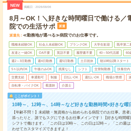
NEW
掲載日
2026/08/06
8月～OK！＼好きな時間曜日で働ける／
院での生活サポ
派遣
≪勤務地が選べる≫病院でのお仕事です。
派遣先
職種未経験OK
社会人未経験OK
ブランクOK
大学生歓迎
既卒第二
友達と一緒OK
OA不要
英語不要
履歴書不要
40～50代活躍
6
週2～3日勤務
週4日勤務
週5日勤務
土日祝休
朝10時以降スタート
5ｈ以内OK
午後のみOK
残業なし
シフト
交替制勤務
扶養控内
交費支給
車通勤可
制服
日払いOK
週払いOK
職場が禁煙
自転車・バイクOK
看護師
介護士
ここがポイント！
10時～、12時～、14時～など好きな勤務時間×好きな曜
【年齢不問！】未経験・無資格から始められる病院でのお仕事。患者
添ったりと、誰でもスグにできるお仕事メインです！【好きな時間曜日
シフトで働けます。「この日は10時～、この日は12時～」「この週
わせてカスタマイズできますよ！