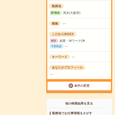
勤務地
清水(大阪府)
駅/路線
職種
---
こだわりINDEX
副業・WワークOK
絶対
---
できれば
キーワード
---
あなたのプロフィール
---
条件の変更
他の検索結果を見る
勤務地でお仕事情報をさがす