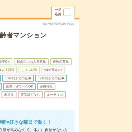
一括
応募
No.MNPWW829666-37
高齢者マンション
新卒OK
10名以上の大量募集
複数名募集
0歳以上活躍
しゅふ歓迎
WEB登録OK
16時前までの仕事
17時前までの仕事
副業・WワークOK
医療福祉
派遣多
電話対応なし
ルーティン
時間×好きな曜日で働く！
立度が高めなので、体力に自信がない方