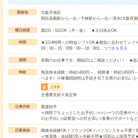
勤務地
大阪市旭区
関目高殿駅から---分／千林駅から---分／清水(大阪府)駅
曜日頻度
週2日～5日OK（月～金） ★土日休みOK
時間
★1日4時間～の時短シフトOK★都合に合わせてシフト
09：00～15：009：00～18：001…
つづきを見る
期間
長期のお仕事です。開始日はご相談ください！ ★急
時給
無資格未経験：時給1400円～ 経験者：時給1450
べます）※稼働開始時は手続き完了次第のお支払いと
交通費
交通費支給※規定有
仕事内容
看護助手
≪病院でちょっとしたお手伝い≫○シーツの交換やベ
のお手伝い○診察室への付き添い○食事のサポートな
応募資格
職種未経験OK / ブランクOK / パソコンスキル不要 /
≪無資格・未経験OK≫年齢不問★10名以上採用予定