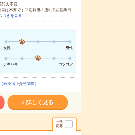
 英語力不要
歴書は不要です▽応募後の流れ1)翌営業日
つづきを見る
女性
男性
テキパキ
コツコツ
（医療福祉介護関連）
詳しく見る
一括
応募