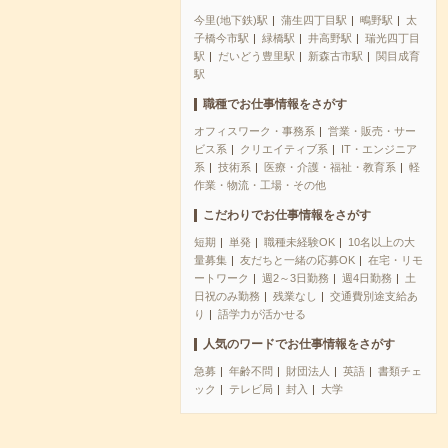
今里(地下鉄)駅
蒲生四丁目駅
鴫野駅
太
子橋今市駅
緑橋駅
井高野駅
瑞光四丁目
駅
だいどう豊里駅
新森古市駅
関目成育
駅
職種でお仕事情報をさがす
オフィスワーク・事務系
営業・販売・サー
ビス系
クリエイティブ系
IT・エンジニア
系
技術系
医療・介護・福祉・教育系
軽
作業・物流・工場・その他
こだわりでお仕事情報をさがす
短期
単発
職種未経験OK
10名以上の大
量募集
友だちと一緒の応募OK
在宅・リモ
ートワーク
週2～3日勤務
週4日勤務
土
日祝のみ勤務
残業なし
交通費別途支給あ
り
語学力が活かせる
人気のワードでお仕事情報をさがす
急募
年齢不問
財団法人
英語
書類チェ
ック
テレビ局
封入
大学