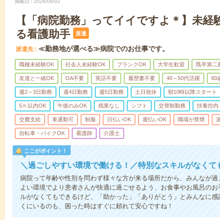
掲載日
2026/08/02
【「病院勤務」ってイイですよ＊】未経
る看護助手
派遣
≪勤務地が選べる≫病院でのお仕事です。
派遣先
職種未経験OK
社会人未経験OK
ブランクOK
大学生歓迎
既卒第二
友達と一緒OK
OA不要
英語不要
履歴書不要
40～50代活躍
6
週2～3日勤務
週4日勤務
週5日勤務
土日祝休
朝10時以降スタート
5ｈ以内OK
午後のみOK
残業なし
シフト
交替制勤務
扶養控内
交費支給
車通勤可
制服
日払いOK
週払いOK
職場が禁煙
自転車・バイクOK
看護師
介護士
ここがポイント！
＼過ごしやすい環境で働ける！／特別なスキルがなくて
病院って年齢や性別を問わず様々な方が来る場所だから、みんなが過
よい環境でより患者さんが快適に過ごせるよう、お食事やお風呂のお
ルがなくてもできるけど、「助かった」「ありがとう」とみんなに感
くにいるのも、困った時はすぐに頼れて安心ですね！