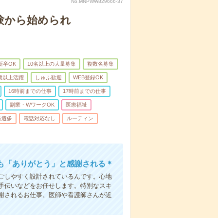
No.MNPWW829666-37
験から始められ
新卒OK
10名以上の大量募集
複数名募集
0歳以上活躍
しゅふ歓迎
WEB登録OK
16時前までの仕事
17時前までの仕事
副業・WワークOK
医療福祉
派遣多
電話対応なし
ルーティン
も「ありがとう」と感謝される＊
ごしやすく設計されているんです。心地
手伝いなどをお任せします。特別なスキ
謝されるお仕事。医師や看護師さんが近