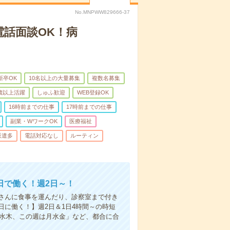
No.MNPWW829666-37
電話面談OK！病
新卒OK
10名以上の大量募集
複数名募集
0歳以上活躍
しゅふ歓迎
WEB登録OK
16時前までの仕事
17時前までの仕事
副業・WワークOK
医療福祉
派遣多
電話対応なし
ルーティン
日で働く！週2日～！
さんに食事を運んだり、診察室まで付き
に働く！】週2日＆1日4時間～の時短
は水木、この週は月水金」など、都合に合