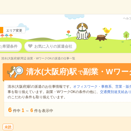
ヘル
エリア変更
た希望条件
お気に入りの派遣会社
清水(大阪府)駅周辺 副業・WワークOKの派遣の仕事一覧
清水(大阪府)駅
副業・Wワー
で
清水(大阪府)駅の派遣のお仕事情報です。
オフィスワーク・事務系
、
営業・販
事を取り揃えています。副業・WワークOKの条件の他に、
交通費別途支給あ
のこだわり条件も取り揃えています。
6
1
6
件中
～
件を表示中
未読