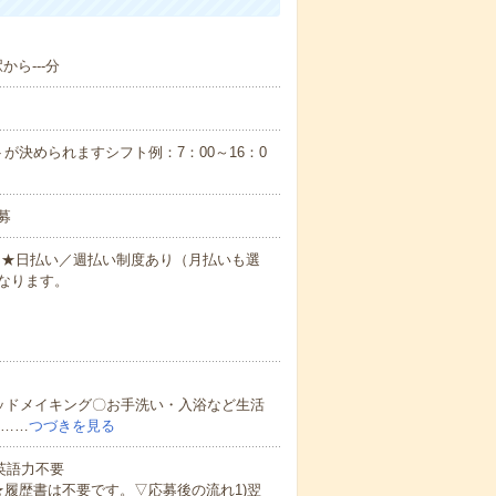
から---分
が決められますシフト例：7：00～16：0
募
円～★日払い／週払い制度あり（月払いも選
なります。
ッドメイキング〇お手洗い・入浴など生活
ど……
つづきを見る
 英語力不要
★履歴書は不要です。▽応募後の流れ1)翌