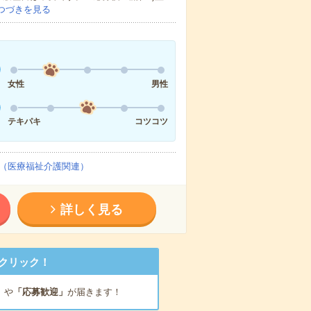
つづきを見る
女性
男性
テキパキ
コツコツ
（医療福祉介護関連）
詳しく見る
クリック！
」
や
「応募歓迎」
が届きます！