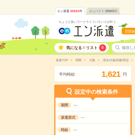
エン派遣
23221
件
エンバイト
28905
件
ちょうど良いワークライフバランスが叶う
関西版
気になる！リスト
0
保存し
派遣TOP
関西
大阪
清水(大阪府)駅周辺
,
1
6
2
1
平均時給:
円
設定中の検索条件
期間
---
派遣形式
---
時給
---