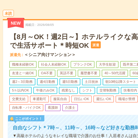
未読
NEW
掲載日
2026/08/05
【8月～OK！週2日～】ホテルライクな
で生活サポート＊時短OK
派遣
＜シニア向けマンション＞
派遣先
職種未経験OK
社会人未経験OK
ブランクOK
大学生歓迎
既卒第二
友達と一緒OK
OA不要
英語不要
履歴書不要
40～50代活躍
6
週2～3日勤務
週4日勤務
週5日勤務
土日祝休
朝10時以降スタート
5ｈ以内OK
午後のみOK
残業なし
シフト
交替制勤務
扶養控内
交費支給
車通勤可
服装自由
日払いOK
週払いOK
職場が禁煙
自転車・バイクOK
看護師
介護士
ここがポイント！
自由なシフト＊7時～、11時～、16時～など好きな勤務
▼高級ホテルのようなキレイな職場で介護のお仕事！入居者さんは自