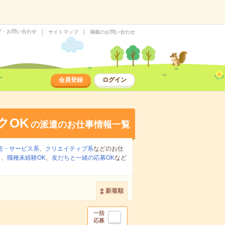
プ・お問い合わせ
サイトマップ
掲載のお問い合わせ
会員登録
ログイン
クOK
の派遣のお仕事情報一覧
売・サービス系
、
クリエイティブ系
などのお仕
り
、
職種未経験OK
、
友だちと一緒の応募OK
など
新着順
一括
応募