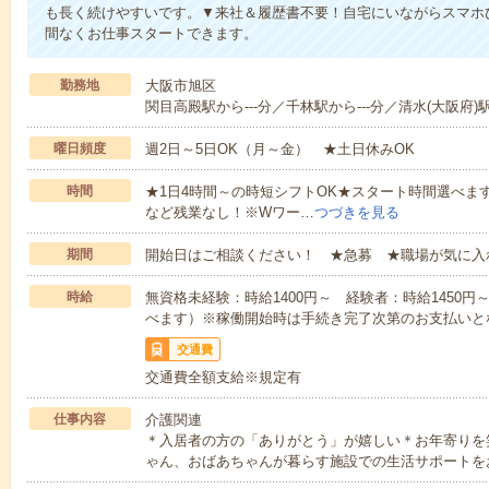
も長く続けやすいです。▼来社＆履歴書不要！自宅にいながらスマホ
間なくお仕事スタートできます。
勤務地
大阪市旭区
関目高殿駅から---分／千林駅から---分／清水(大阪府)駅
曜日頻度
週2日～5日OK（月～金） ★土日休みOK
時間
★1日4時間～の時短シフトOK★スタート時間選べます！7:00～1
など残業なし！※Wワー…
つづきを見る
期間
開始日はご相談ください！ ★急募 ★職場が気に入
時給
無資格未経験：時給1400円～ 経験者：時給1450
べます）※稼働開始時は手続き完了次第のお支払いと
交通費
交通費全額支給※規定有
仕事内容
介護関連
＊入居者の方の「ありがとう」が嬉しい＊お年寄りを
ゃん、おばあちゃんが暮らす施設での生活サポートを