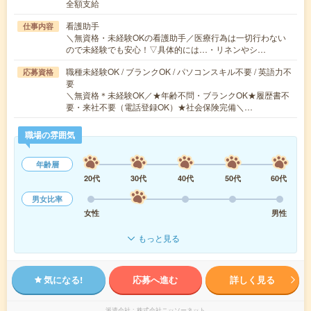
全額支給
看護助手
仕事内容
＼無資格・未経験OKの看護助手／医療行為は一切行わない
ので未経験でも安心！▽具体的には…・リネンやシ…
職種未経験OK / ブランクOK / パソコンスキル不要 / 英語力不
応募資格
要
＼無資格＊未経験OK／★年齢不問・ブランクOK★履歴書不
要・来社不要（電話登録OK）★社会保険完備＼…
職場の雰囲気
年齢層
20代
30代
40代
50代
60代
男女比率
女性
男性
もっと見る
気になる!
応募へ進む
詳しく見る
派遣会社
株式会社ニッソーネット