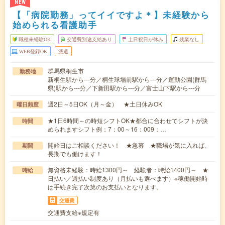
NEW
【「病院勤務」ってイイですよ＊】未経験から
始められる看護助手
職種未経験OK
交通費別途支給あり
土日祝日が休み
残業なし
WEB登録OK
派遣
群馬県桐生市
勤務地
新桐生駅から---分／桐生球場前駅から---分／運動公園(群馬
県)駅から---分／下新田駅から---分／富士山下駅から---分
週2日～5日OK（月～金） ★土日休みOK
曜日頻度
★1日6時間～の時短シフトOK★都合に合わせてシフトが決
時間
められますシフト例：7：00～16：009：…
開始日はご相談ください！ ★急募 ★職場が気に入れば、
期間
長期でも働けます！
無資格未経験：時給1300円～ 経験者：時給1400円～ ★
時給
日払い／週払い制度あり（月払いも選べます）※稼働開始時
は手続き完了次第のお支払いとなります。
交通費
交通費支給※規定有