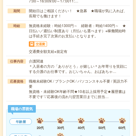
7:00～16:009:00～17:0011:…
開始日はご相談ください！ ★急募 ★職場が気に入れば、
期間
長期でも働けます！
無資格未経験：時給1300円～ 経験者：時給1400円～ ★
時給
日払い／週払い制度あり（月払いも選べます）※稼働開始時
は手続き完了次第のお支払いとなります。
交通費
交通費全額支給※規定有
介護関連
仕事内容
＊入居者の方の「ありがとう」が嬉しい＊お年寄りを笑顔に
する介護のお仕事です。おじいちゃん、おばあちゃ…
職種未経験OK / ブランクOK / パソコンスキル不要 / 英語力不
応募資格
要
無資格・未経験OK年齢不問★10名以上採用予定★履歴書は
不要です▽応募後の流れ1)翌営業日までに担当…
職場の雰囲気
年齢層
20代
30代
40代
50代
60代