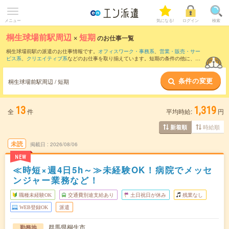
メニュー
気になる!
ログイン
検索
桐生球場前駅周辺
×
短期
のお仕事一覧
桐生球場前駅の派遣のお仕事情報です。
オフィスワーク・事務系
、
営業・販売・サー
ビス系
、
クリエイティブ系
などのお仕事を取り揃えています。短期の条件の他に、
交
通費別途支給あり
、
職種未経験OK
、
友だちと一緒の応募OK
などでもお探し頂けま
す。
条件の変更
桐生球場前駅周辺 / 短期
13
1,319
全
件
平均時給:
円
時給順
新着順
未読
掲載日
2026/08/06
NEW
≪時短×週4日5h～≫未経験OK！病院でメッセ
ンジャー業務など！
職種未経験OK
交通費別途支給あり
土日祝日が休み
残業なし
WEB登録OK
派遣
群馬県桐生市
勤務地