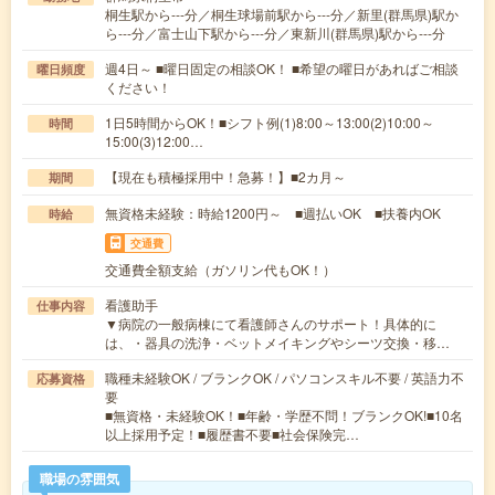
桐生駅から---分／桐生球場前駅から---分／新里(群馬県)駅か
ら---分／富士山下駅から---分／東新川(群馬県)駅から---分
週4日～ ■曜日固定の相談OK！ ■希望の曜日があればご相談
曜日頻度
ください！
1日5時間からOK！■シフト例(1)8:00～13:00(2)10:00～
時間
15:00(3)12:00…
【現在も積極採用中！急募！】■2カ月～
期間
無資格未経験：時給1200円～ ■週払いOK ■扶養内OK
時給
交通費
交通費全額支給（ガソリン代もOK！）
看護助手
仕事内容
▼病院の一般病棟にて看護師さんのサポート！具体的に
は、・器具の洗浄・ベットメイキングやシーツ交換・移…
職種未経験OK / ブランクOK / パソコンスキル不要 / 英語力不
応募資格
要
■無資格・未経験OK！■年齢・学歴不問！ブランクOK!■10名
以上採用予定！■履歴書不要■社会保険完…
職場の雰囲気