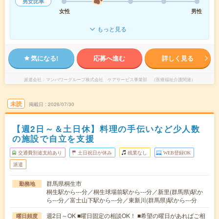
男女比率
女性
男性
もっと見る
気になる!
応募へ進む
詳しく見る
派遣会社
マンパワーグループ株式会社 ケアサービス事業部 （医療福祉介護関連）
未読
掲載日
2026/07/30
【週2日～＆土日休】料理の手伝いなど少人数
の施設で自立を支援
交通費別途支給あり
土日祝日が休み
残業なし
WEB登録OK
派遣
群馬県桐生市
勤務地
桐生駅から---分／桐生球場前駅から---分／新里(群馬県)駅か
ら---分／富士山下駅から---分／東新川(群馬県)駅から---分
週2日～OK ■曜日固定の相談OK！ ■希望の曜日があればご相
曜日頻度