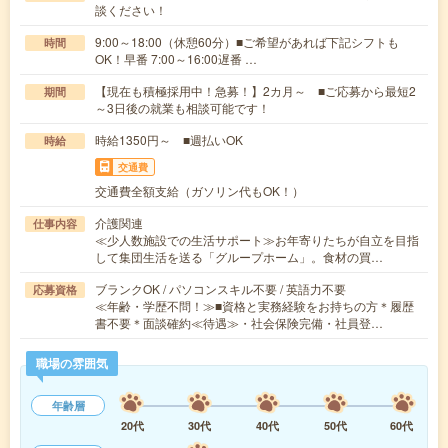
談ください！
9:00～18:00（休憩60分）■ご希望があれば下記シフトも
時間
OK！早番 7:00～16:00遅番 …
【現在も積極採用中！急募！】2カ月～ ■ご応募から最短2
期間
～3日後の就業も相談可能です！
時給1350円～ ■週払いOK
時給
交通費
交通費全額支給（ガソリン代もOK！）
介護関連
仕事内容
≪少人数施設での生活サポート≫お年寄りたちが自立を目指
して集団生活を送る「グループホーム」。食材の買…
ブランクOK / パソコンスキル不要 / 英語力不要
応募資格
≪年齢・学歴不問！≫■資格と実務経験をお持ちの方＊履歴
書不要＊面談確約≪待遇≫・社会保険完備・社員登…
職場の雰囲気
年齢層
20代
30代
40代
50代
60代