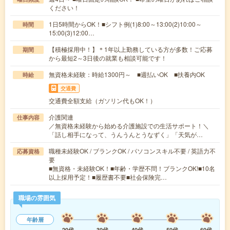
ください！
1日5時間からOK！■シフト例(1)8:00～13:00(2)10:00～
時間
15:00(3)12:00…
【積極採用中！】＊1年以上勤務している方が多数！ご応募
期間
から最短2～3日後の就業も相談可能です！
無資格未経験：時給1300円～ ■週払いOK ■扶養内OK
時給
交通費
交通費全額支給（ガソリン代もOK！）
介護関連
仕事内容
／無資格未経験から始める介護施設での生活サポート！＼
「話し相手になって、うんうんとうなずく」「天気が…
職種未経験OK / ブランクOK / パソコンスキル不要 / 英語力不
応募資格
要
■無資格・未経験OK！■年齢・学歴不問！ブランクOK!■10名
以上採用予定！■履歴書不要■社会保険完…
職場の雰囲気
年齢層
20代
30代
40代
50代
60代