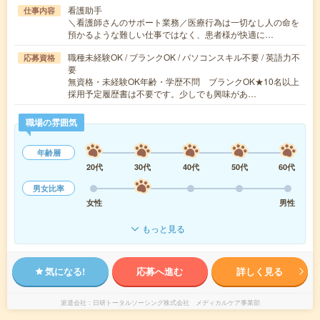
看護助手
仕事内容
＼看護師さんのサポート業務／医療行為は一切なし人の命を
預かるような難しい仕事ではなく、患者様が快適に…
職種未経験OK / ブランクOK / パソコンスキル不要 / 英語力不
応募資格
要
無資格・未経験OK年齢・学歴不問 ブランクOK★10名以上
採用予定履歴書は不要です。少しでも興味があ…
職場の雰囲気
年齢層
20代
30代
40代
50代
60代
男女比率
女性
男性
もっと見る
気になる!
応募へ進む
詳しく見る
派遣会社
日研トータルソーシング株式会社 メディカルケア事業部