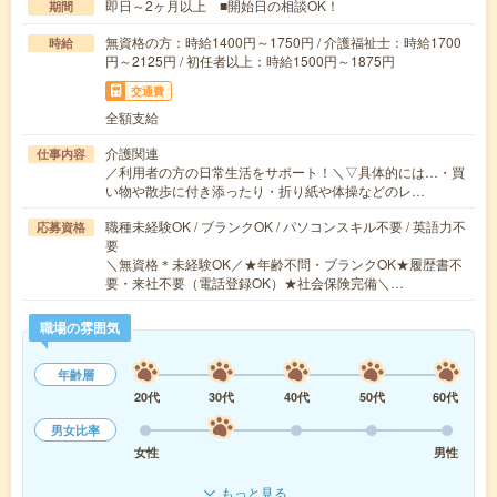
即日～2ヶ月以上 ■開始日の相談OK！
期間
無資格の方：時給1400円～1750円 / 介護福祉士：時給1700
時給
円～2125円 / 初任者以上：時給1500円～1875円
交通費
全額支給
介護関連
仕事内容
／利用者の方の日常生活をサポート！＼▽具体的には…・買
い物や散歩に付き添ったり・折り紙や体操などのレ…
職種未経験OK / ブランクOK / パソコンスキル不要 / 英語力不
応募資格
要
＼無資格＊未経験OK／★年齢不問・ブランクOK★履歴書不
要・来社不要（電話登録OK）★社会保険完備＼…
職場の雰囲気
年齢層
20代
30代
40代
50代
60代
男女比率
女性
男性
もっと見る