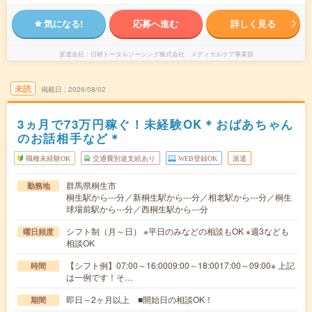
気になる!
応募へ進む
詳しく見る
派遣会社
日研トータルソーシング株式会社 メディカルケア事業部
未読
掲載日
2026/08/02
3ヵ月で73万円稼ぐ！未経験OK＊おばあちゃん
のお話相手など＊
職種未経験OK
交通費別途支給あり
WEB登録OK
派遣
群馬県桐生市
勤務地
桐生駅から---分／新桐生駅から---分／相老駅から---分／桐生
球場前駅から---分／西桐生駅から---分
シフト制（月～日） ※平日のみなどの相談もOK ※週3なども
曜日頻度
相談OK
【シフト例】07:00～16:0009:00～18:0017:00～09:00※ 上記
時間
は一例です！そ…
即日～2ヶ月以上 ■開始日の相談OK！
期間