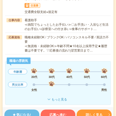
交通費
交通費全額支給※規定有
看護助手
仕事内容
≪病院でちょっとしたお手伝い≫〇お手洗い・入浴など生活
のお手伝い○診察室への付き添い○食事のサポート…
職種未経験OK / ブランクOK / パソコンスキル不要 / 英語力不
応募資格
要
≪無資格・未経験OK≫年齢不問★10名以上採用予定★履歴
書は不要です。▽応募後の流れ1)翌営業日まで…
職場の雰囲気
年齢層
20代
30代
40代
50代
60代
男女比率
女性
男性
もっと見る
気になる!
応募へ進む
詳しく見る