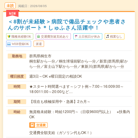
未読
掲載日
2026/08/05
NEW
＜8割が未経験＞病院で備品チェックや患者さ
んのサポート＊しゅふさん活躍中！
職種未経験OK
交通費別途支給あり
土日祝日が休み
残業なし
WEB登録OK
派遣
群馬県桐生市
勤務地
桐生駅から---分／桐生球場前駅から---分／新里(群馬県)駅か
ら---分／富士山下駅から---分／東新川(群馬県)駅から---分
週3日～OK ※曜日固定の相談OK
曜日頻度
★スタート時間選べます～シフト例～7:00～16:009:00～
時間
18:0011:00～20:00など…
【現在も積極採用中・急募】2カ月～
期間
無資格未経験：時給1200円～（日収9600円以上） ※扶養内
時給
OK
交通費
交通費全額支給（ガソリン代もOK！）