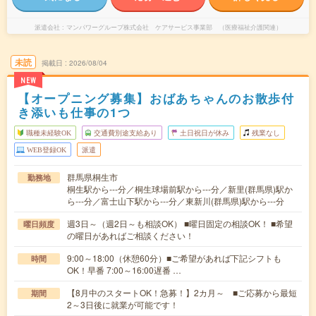
派遣会社
マンパワーグループ株式会社 ケアサービス事業部 （医療福祉介護関連）
未読
掲載日
2026/08/04
NEW
【オープニング募集】おばあちゃんのお散歩付
き添いも仕事の1つ
職種未経験OK
交通費別途支給あり
土日祝日が休み
残業なし
WEB登録OK
派遣
群馬県桐生市
勤務地
桐生駅から---分／桐生球場前駅から---分／新里(群馬県)駅か
ら---分／富士山下駅から---分／東新川(群馬県)駅から---分
週3日～（週2日～も相談OK） ■曜日固定の相談OK！ ■希望
曜日頻度
の曜日があればご相談ください！
9:00～18:00（休憩60分）■ご希望があれば下記シフトも
時間
OK！早番 7:00～16:00遅番 …
【8月中のスタートOK！急募！】2カ月～ ■ご応募から最短
期間
2～3日後に就業が可能です！