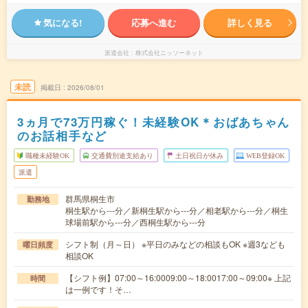
気になる!
応募へ進む
詳しく見る
派遣会社
株式会社ニッソーネット
未読
掲載日
2026/08/01
3ヵ月で73万円稼ぐ！未経験OK＊おばあちゃん
のお話相手など
職種未経験OK
交通費別途支給あり
土日祝日が休み
WEB登録OK
派遣
群馬県桐生市
勤務地
桐生駅から---分／新桐生駅から---分／相老駅から---分／桐生
球場前駅から---分／西桐生駅から---分
シフト制（月～日） ※平日のみなどの相談もOK ※週3なども
曜日頻度
相談OK
【シフト例】07:00～16:0009:00～18:0017:00～09:00※ 上記
時間
は一例です！そ…