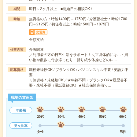
即日～2ヶ月以上 ■開始日の相談OK！
期間
無資格の方：時給1400円～1750円 / 介護福祉士：時給1700
時給
円～2125円 / 初任者以上：時給1500円～1875円
交通費
全額支給
介護関連
仕事内容
／利用者の方の日常生活をサポート！＼▽具体的には…・買
い物や散歩に付き添ったり・折り紙や体操などのレ…
職種未経験OK / ブランクOK / パソコンスキル不要 / 英語力不
応募資格
要
＼無資格＊未経験OK／★年齢不問・ブランクOK★履歴書不
要・来社不要（電話登録OK）★社会保険完備＼…
職場の雰囲気
年齢層
20代
30代
40代
50代
60代
男女比率
女性
男性