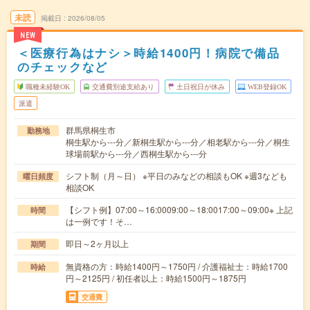
未読
掲載日
2026/08/05
NEW
＜医療行為はナシ＞時給1400円！病院で備品
のチェックなど
職種未経験OK
交通費別途支給あり
土日祝日が休み
WEB登録OK
派遣
群馬県桐生市
勤務地
桐生駅から---分／新桐生駅から---分／相老駅から---分／桐生
球場前駅から---分／西桐生駅から---分
シフト制（月～日） ※平日のみなどの相談もOK ※週3なども
曜日頻度
相談OK
【シフト例】07:00～16:0009:00～18:0017:00～09:00※ 上記
時間
は一例です！そ…
即日～2ヶ月以上
期間
無資格の方：時給1400円～1750円 / 介護福祉士：時給1700
時給
円～2125円 / 初任者以上：時給1500円～1875円
交通費