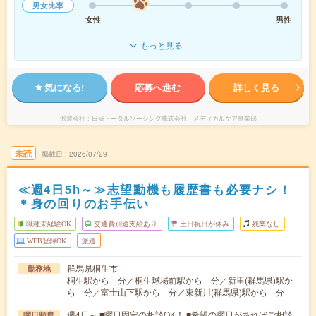
男女比率
女性
男性
もっと見る
気になる!
応募へ進む
詳しく見る
派遣会社
日研トータルソーシング株式会社 メディカルケア事業部
未読
掲載日
2026/07/29
≪週4日5h～≫志望動機も履歴書も必要ナシ！
＊身の回りのお手伝い
職種未経験OK
交通費別途支給あり
土日祝日が休み
残業なし
WEB登録OK
派遣
群馬県桐生市
勤務地
桐生駅から---分／桐生球場前駅から---分／新里(群馬県)駅か
ら---分／富士山下駅から---分／東新川(群馬県)駅から---分
週4日～ ■曜日固定の相談OK！ ■希望の曜日があればご相談
曜日頻度