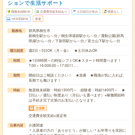
ションで生活サポート
職種未経験OK
交通費別途支給あり
土日祝日が休み
残業なし
WEB登録OK
派遣
群馬県桐生市
勤務地
新桐生駅から---分／桐生球場前駅から---分／運動公園(群馬
県)駅から---分／下新田駅から---分／富士山下駅から---分
週2日～5日OK（月～金） ★土日休みOK
曜日頻度
★1日6時間～の時短シフトOK★スタート時間選べます！
時間
7:00～16:009:00～17:0011:…
開始日はご相談ください！ ★急募 ★職場が気に入れば、
期間
長期でも働けます！
無資格未経験：時給1300円～ 経験者：時給1400円～ ★
時給
日払い／週払い制度あり（月払いも選べます）※稼働開始時
は手続き完了次第のお支払いとなります。
交通費
交通費全額支給※規定有
介護関連
仕事内容
＊入居者の方の「ありがとう」が嬉しい＊お年寄りを笑顔に