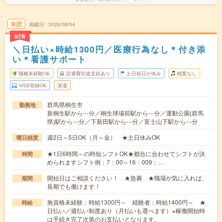
未読
掲載日
2026/08/04
NEW
＼日払い×時給1300円／医療行為なし＊付き添
い＊看護サポート
職種未経験OK
交通費別途支給あり
土日祝日が休み
残業なし
WEB登録OK
派遣
群馬県桐生市
勤務地
新桐生駅から---分／桐生球場前駅から---分／運動公園(群馬
県)駅から---分／下新田駅から---分／富士山下駅から---分
週2日～5日OK（月～金） ★土日休みOK
曜日頻度
★1日6時間～の時短シフトOK★都合に合わせてシフトが決
時間
められますシフト例：7：00～16：009：…
開始日はご相談ください！ ★急募 ★職場が気に入れば、
期間
長期でも働けます！
無資格未経験：時給1300円～ 経験者：時給1400円～ ★
時給
日払い／週払い制度あり（月払いも選べます）※稼働開始時
は手続き完了次第のお支払いとなります。