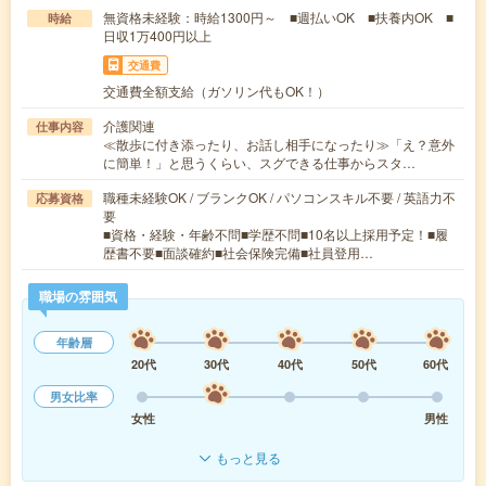
無資格未経験：時給1300円～ ■週払いOK ■扶養内OK ■
時給
日収1万400円以上
交通費
交通費全額支給（ガソリン代もOK！）
介護関連
仕事内容
≪散歩に付き添ったり、お話し相手になったり≫「え？意外
に簡単！」と思うくらい、スグできる仕事からスタ…
職種未経験OK / ブランクOK / パソコンスキル不要 / 英語力不
応募資格
要
■資格・経験・年齢不問■学歴不問■10名以上採用予定！■履
歴書不要■面談確約■社会保険完備■社員登用…
職場の雰囲気
年齢層
20代
30代
40代
50代
60代
男女比率
女性
男性
もっと見る