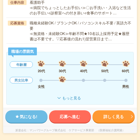
看護助手
仕事内容
≪病院でちょっとしたお手伝い≫〇お手洗い・入浴など生活
のお手伝い○診察室への付き添い○食事のサポート…
職種未経験OK / ブランクOK / パソコンスキル不要 / 英語力不
応募資格
要
≪無資格・未経験OK≫年齢不問★10名以上採用予定★履歴
書は不要です。▽応募後の流れ1)翌営業日まで…
職場の雰囲気
年齢層
20代
30代
40代
50代
60代
男女比率
女性
男性
もっと見る
気になる!
応募へ進む
詳しく見る
派遣会社
マンパワーグループ株式会社 ケアサービス事業部 （医療福祉介護関連）