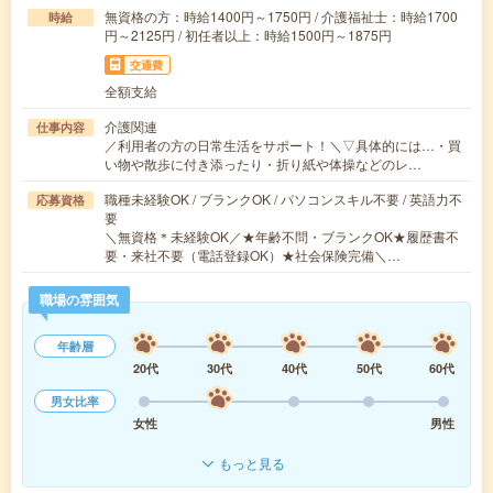
無資格の方：時給1400円～1750円 / 介護福祉士：時給1700
時給
円～2125円 / 初任者以上：時給1500円～1875円
交通費
全額支給
介護関連
仕事内容
／利用者の方の日常生活をサポート！＼▽具体的には…・買
い物や散歩に付き添ったり・折り紙や体操などのレ…
職種未経験OK / ブランクOK / パソコンスキル不要 / 英語力不
応募資格
要
＼無資格＊未経験OK／★年齢不問・ブランクOK★履歴書不
要・来社不要（電話登録OK）★社会保険完備＼…
職場の雰囲気
年齢層
20代
30代
40代
50代
60代
男女比率
女性
男性
もっと見る