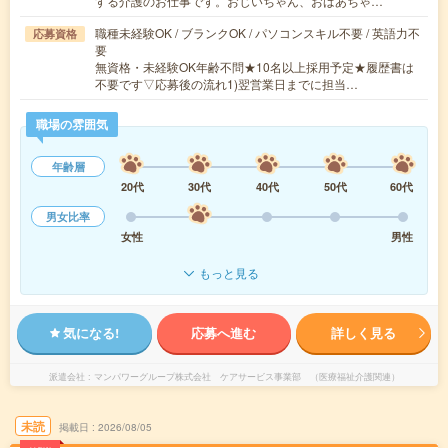
する介護のお仕事です。おじいちゃん、おばあちゃ…
職種未経験OK / ブランクOK / パソコンスキル不要 / 英語力不
応募資格
要
無資格・未経験OK年齢不問★10名以上採用予定★履歴書は
不要です▽応募後の流れ1)翌営業日までに担当…
職場の雰囲気
年齢層
20代
30代
40代
50代
60代
男女比率
女性
男性
もっと見る
気になる!
応募へ進む
詳しく見る
派遣会社
マンパワーグループ株式会社 ケアサービス事業部 （医療福祉介護関連）
未読
掲載日
2026/08/05