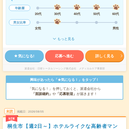
年齢層
20代
30代
40代
50代
60代
男女比率
女性
男性
もっと見る
気になる!
応募へ進む
詳しく見る
派遣会社
日研トータルソーシング株式会社 メディカルケア事業部
興味があったら「★気になる！」をタップ！
「気になる！」を押しておくと、派遣会社から
「面談確約」
や
「応募歓迎」
が届きます！
未読
掲載日
2026/08/05
NEW
桐生市【週2日～】ホテルライクな高齢者マン