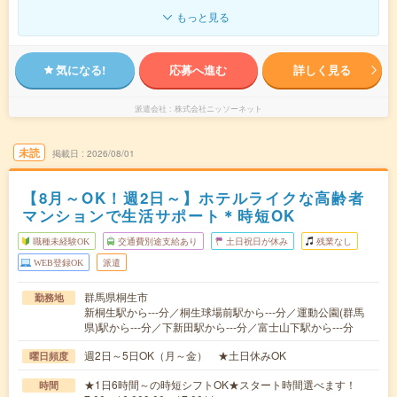
もっと見る
気になる!
応募へ進む
詳しく見る
派遣会社
株式会社ニッソーネット
未読
掲載日
2026/08/01
【8月～OK！週2日～】ホテルライクな高齢者
マンションで生活サポート＊時短OK
職種未経験OK
交通費別途支給あり
土日祝日が休み
残業なし
WEB登録OK
派遣
群馬県桐生市
勤務地
新桐生駅から---分／桐生球場前駅から---分／運動公園(群馬
県)駅から---分／下新田駅から---分／富士山下駅から---分
週2日～5日OK（月～金） ★土日休みOK
曜日頻度
★1日6時間～の時短シフトOK★スタート時間選べます！
時間