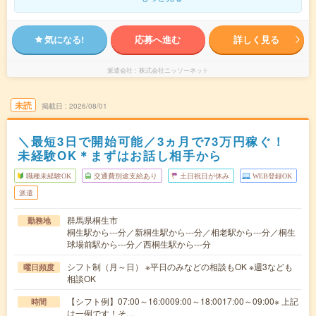
気になる!
応募へ進む
詳しく見る
派遣会社
株式会社ニッソーネット
未読
掲載日
2026/08/01
＼最短3日で開始可能／3ヵ月で73万円稼ぐ！
未経験OK＊まずはお話し相手から
職種未経験OK
交通費別途支給あり
土日祝日が休み
WEB登録OK
派遣
群馬県桐生市
勤務地
桐生駅から---分／新桐生駅から---分／相老駅から---分／桐生
球場前駅から---分／西桐生駅から---分
シフト制（月～日） ※平日のみなどの相談もOK ※週3なども
曜日頻度
相談OK
【シフト例】07:00～16:0009:00～18:0017:00～09:00※ 上記
時間
は一例です！そ…