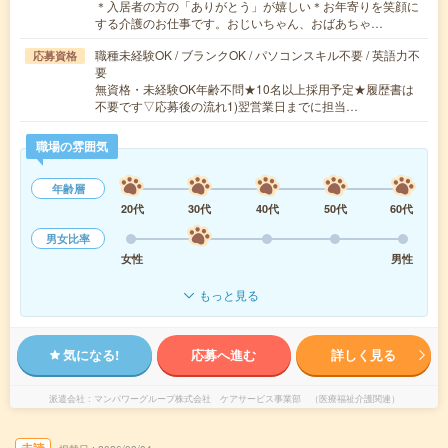
＊入居者の方の「ありがとう」が嬉しい＊お年寄りを笑顔に
する介護のお仕事です。おじいちゃん、おばあちゃ…
職種未経験OK / ブランクOK / パソコンスキル不要 / 英語力不
応募資格
要
無資格・未経験OK年齢不問★10名以上採用予定★履歴書は
不要です▽応募後の流れ1)翌営業日までに担当…
職場の雰囲気
年齢層
20代
30代
40代
50代
60代
男女比率
女性
男性
もっと見る
気になる!
応募へ進む
詳しく見る
派遣会社
マンパワーグループ株式会社 ケアサービス事業部 （医療福祉介護関連）