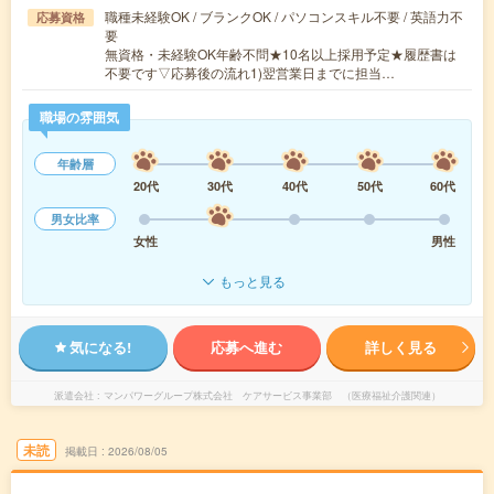
職種未経験OK / ブランクOK / パソコンスキル不要 / 英語力不
応募資格
要
無資格・未経験OK年齢不問★10名以上採用予定★履歴書は
不要です▽応募後の流れ1)翌営業日までに担当…
職場の雰囲気
年齢層
20代
30代
40代
50代
60代
男女比率
女性
男性
もっと見る
気になる!
応募へ進む
詳しく見る
派遣会社
マンパワーグループ株式会社 ケアサービス事業部 （医療福祉介護関連）
未読
掲載日
2026/08/05