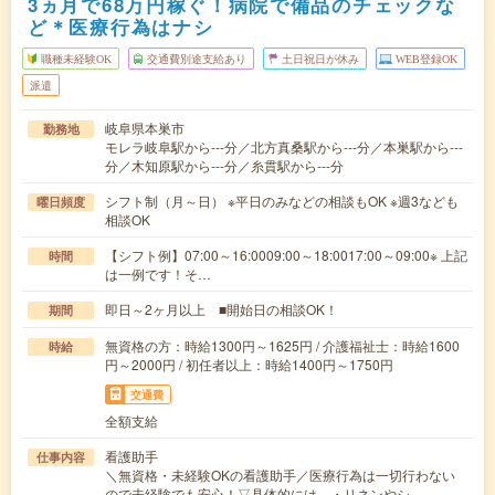
3ヵ月で68万円稼ぐ！病院で備品のチェックな
ど＊医療行為はナシ
職種未経験OK
交通費別途支給あり
土日祝日が休み
WEB登録OK
派遣
岐阜県本巣市
勤務地
モレラ岐阜駅から---分／北方真桑駅から---分／本巣駅から---
分／木知原駅から---分／糸貫駅から---分
シフト制（月～日） ※平日のみなどの相談もOK ※週3なども
曜日頻度
相談OK
【シフト例】07:00～16:0009:00～18:0017:00～09:00※ 上記
時間
は一例です！そ…
即日～2ヶ月以上 ■開始日の相談OK！
期間
無資格の方：時給1300円～1625円 / 介護福祉士：時給1600
時給
円～2000円 / 初任者以上：時給1400円～1750円
交通費
全額支給
看護助手
仕事内容
＼無資格・未経験OKの看護助手／医療行為は一切行わない
ので未経験でも安心！▽具体的には…・リネンやシ…