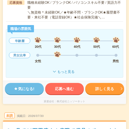
職種未経験OK / ブランクOK / パソコンスキル不要 / 英語力不
応募資格
要
＼無資格＊未経験OK／★年齢不問・ブランクOK★履歴書不
要・来社不要（電話登録OK）★社会保険完備＼…
職場の雰囲気
年齢層
20代
30代
40代
50代
60代
男女比率
女性
男性
もっと見る
気になる!
応募へ進む
詳しく見る
派遣会社
株式会社ニッソーネット
未読
掲載日
2026/07/30