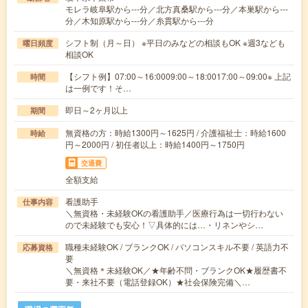
モレラ岐阜駅から---分／北方真桑駅から---分／本巣駅から---
分／木知原駅から---分／糸貫駅から---分
シフト制（月～日） ※平日のみなどの相談もOK ※週3なども
曜日頻度
相談OK
【シフト例】07:00～16:0009:00～18:0017:00～09:00※ 上記
時間
は一例です！そ…
即日～2ヶ月以上
期間
無資格の方：時給1300円～1625円 / 介護福祉士：時給1600
時給
円～2000円 / 初任者以上：時給1400円～1750円
交通費
全額支給
看護助手
仕事内容
＼無資格・未経験OKの看護助手／医療行為は一切行わない
ので未経験でも安心！▽具体的には…・リネンやシ…
職種未経験OK / ブランクOK / パソコンスキル不要 / 英語力不
応募資格
要
＼無資格＊未経験OK／★年齢不問・ブランクOK★履歴書不
要・来社不要（電話登録OK）★社会保険完備＼…