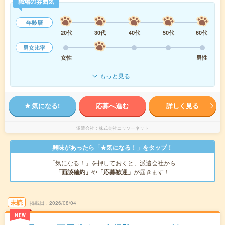
職場の雰囲気
年齢層
20代
30代
40代
50代
60代
男女比率
女性
男性
もっと見る
気になる!
応募へ進む
詳しく見る
派遣会社
株式会社ニッソーネット
興味があったら「★気になる！」をタップ！
「気になる！」を押しておくと、派遣会社から
「面談確約」
や
「応募歓迎」
が届きます！
未読
掲載日
2026/08/04
NEW