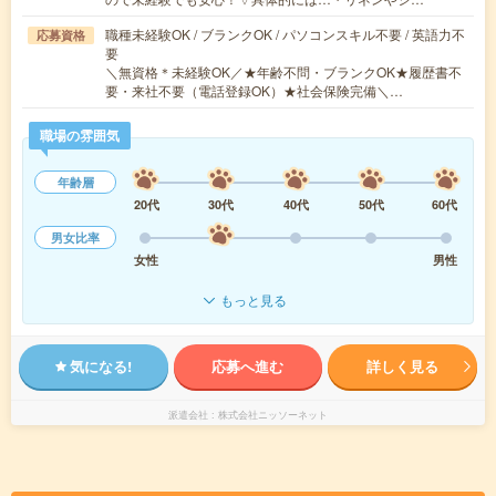
職種未経験OK / ブランクOK / パソコンスキル不要 / 英語力不
応募資格
要
＼無資格＊未経験OK／★年齢不問・ブランクOK★履歴書不
要・来社不要（電話登録OK）★社会保険完備＼…
職場の雰囲気
年齢層
20代
30代
40代
50代
60代
男女比率
女性
男性
もっと見る
気になる!
応募へ進む
詳しく見る
派遣会社
株式会社ニッソーネット