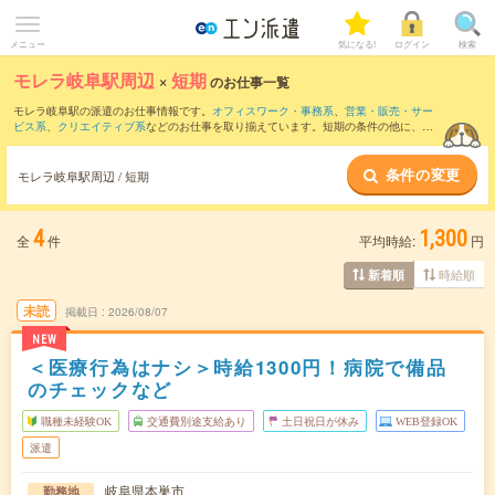
メニュー
気になる!
ログイン
検索
モレラ岐阜駅周辺
×
短期
のお仕事一覧
モレラ岐阜駅の派遣のお仕事情報です。
オフィスワーク・事務系
、
営業・販売・サー
ビス系
、
クリエイティブ系
などのお仕事を取り揃えています。短期の条件の他に、
交
通費別途支給あり
、
職種未経験OK
、
友だちと一緒の応募OK
などでもお探し頂けま
す。
条件の変更
モレラ岐阜駅周辺 / 短期
4
1,300
全
件
平均時給:
円
時給順
新着順
未読
掲載日
2026/08/07
NEW
＜医療行為はナシ＞時給1300円！病院で備品
のチェックなど
職種未経験OK
交通費別途支給あり
土日祝日が休み
WEB登録OK
派遣
岐阜県本巣市
勤務地