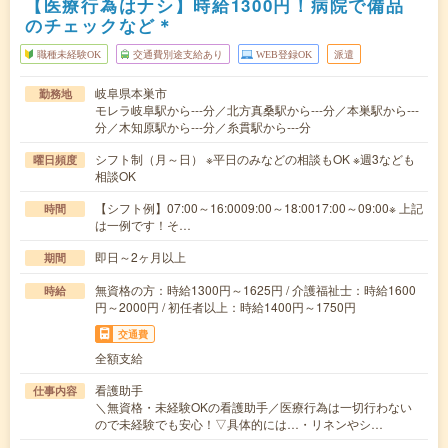
【医療行為はナシ】時給1300円！病院で備品
のチェックなど＊
職種未経験OK
交通費別途支給あり
WEB登録OK
派遣
岐阜県本巣市
勤務地
モレラ岐阜駅から---分／北方真桑駅から---分／本巣駅から---
分／木知原駅から---分／糸貫駅から---分
シフト制（月～日） ※平日のみなどの相談もOK ※週3なども
曜日頻度
相談OK
【シフト例】07:00～16:0009:00～18:0017:00～09:00※ 上記
時間
は一例です！そ…
即日～2ヶ月以上
期間
無資格の方：時給1300円～1625円 / 介護福祉士：時給1600
時給
円～2000円 / 初任者以上：時給1400円～1750円
交通費
全額支給
看護助手
仕事内容
＼無資格・未経験OKの看護助手／医療行為は一切行わない
ので未経験でも安心！▽具体的には…・リネンやシ…