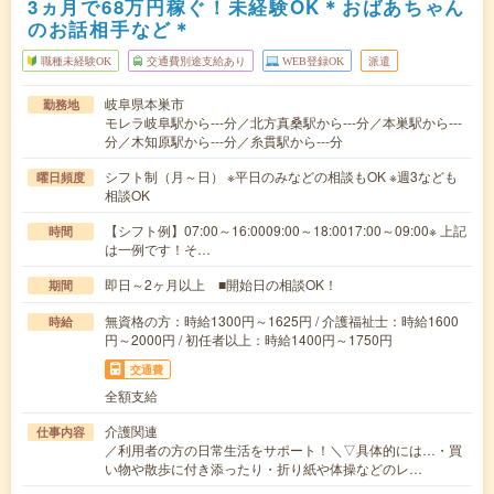
3ヵ月で68万円稼ぐ！未経験OK＊おばあちゃん
のお話相手など＊
職種未経験OK
交通費別途支給あり
WEB登録OK
派遣
岐阜県本巣市
勤務地
モレラ岐阜駅から---分／北方真桑駅から---分／本巣駅から---
分／木知原駅から---分／糸貫駅から---分
シフト制（月～日） ※平日のみなどの相談もOK ※週3なども
曜日頻度
相談OK
【シフト例】07:00～16:0009:00～18:0017:00～09:00※ 上記
時間
は一例です！そ…
即日～2ヶ月以上 ■開始日の相談OK！
期間
無資格の方：時給1300円～1625円 / 介護福祉士：時給1600
時給
円～2000円 / 初任者以上：時給1400円～1750円
交通費
全額支給
介護関連
仕事内容
／利用者の方の日常生活をサポート！＼▽具体的には…・買
い物や散歩に付き添ったり・折り紙や体操などのレ…