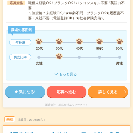
職種未経験OK / ブランクOK / パソコンスキル不要 / 英語力不
応募資格
要
＼無資格＊未経験OK／★年齢不問・ブランクOK★履歴書不
要・来社不要（電話登録OK）★社会保険完備＼…
職場の雰囲気
年齢層
20代
30代
40代
50代
60代
男女比率
女性
男性
もっと見る
気になる!
応募へ進む
詳しく見る
派遣会社
株式会社ニッソーネット
未読
掲載日
2026/08/01