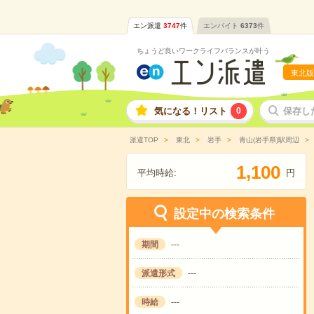
エン派遣
3747
件
エンバイト
6373
件
ちょうど良いワークライフバランスが叶う
東北版
気になる！リスト
0
保存し
派遣TOP
東北
岩手
青山(岩手県)駅周辺
,
1
1
0
0
平均時給:
円
設定中の検索条件
期間
---
派遣形式
---
時給
---