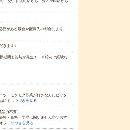
ら---分／仙北町駅から---分／渋民駅から-
務上必要がある場合や配属先の都合により、
だきます）
待機期間も給与が発生！ ※給与は経験な
コツ・モクモク作業が好きな方にピッタ
品にキ…
つづきを見る
 英語力不要
経験・資格・学歴は問いません◎▽おす
オフ…
つづきを見る