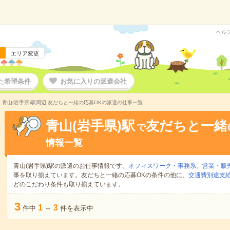
ヘル
エリア変更
た希望条件
お気に入りの派遣会社
青山(岩手県)駅周辺 友だちと一緒の応募OKの派遣の仕事一覧
青山(岩手県)駅
友だちと一緒
で
情報一覧
青山(岩手県)駅の派遣のお仕事情報です。
オフィスワーク・事務系
、
営業・販
事を取り揃えています。友だちと一緒の応募OKの条件の他に、
交通費別途支
どのこだわり条件も取り揃えています。
3
1
3
件中
～
件を表示中