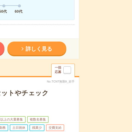
50代
60代
詳しく見る
一括
応募
No.TCNT無期9_岩手
セットやチェック
名以上の大量募集
複数名募集
勤務
土日祝休
残業少
交費支給