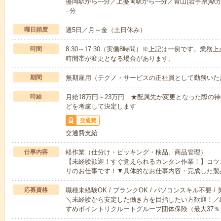
盛岡駅から---分／上盛岡駅から---分／青山(岩手県)駅か
--分
曜日頻度
週5日／月～金（土日休み）
時間
8:30～17:30（実働8時間）※上記は一例です。業
時間帯が変更となる場合があります。
期間
無期雇用（テクノ・サービスの正社員として勤務いた
時給
月給18万円～23万円 ★配属先が変更となった際の
どを考慮して決定します
交通費
交通費支給
仕事内容
軽作業（仕分け・ピッキング・検品、商品管理）
【未経験歓迎！すぐ覚えられるカンタン作業！】コツ
リのお仕事です！▼具体的なお仕事内容・完成した製
応募資格
職種未経験OK / ブランクOK / パソコンスキル不要 /
＼未経験から安定した働き方を目指したい方歓迎！／
すめポイントリクルートグループ団体保険（最大37％