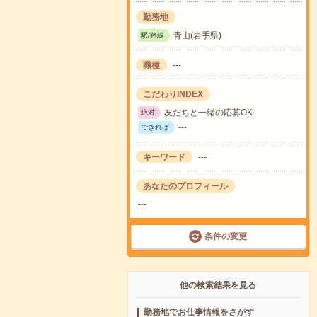
勤務地
青山(岩手県)
駅/路線
職種
---
こだわりINDEX
友だちと一緒の応募OK
絶対
---
できれば
キーワード
---
あなたのプロフィール
---
条件の変更
他の検索結果を見る
勤務地でお仕事情報をさがす