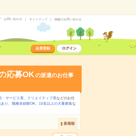
プ・お問い合わせ
サイトマップ
掲載のお問い合わせ
会員登録
ログイン
の応募OK
の派遣のお仕事
売・サービス系
、
クリエイティブ系
などのお仕
給あり
、
職種未経験OK
、
10名以上の大量募集
な
新着順