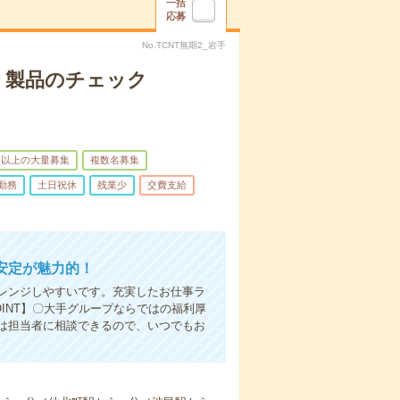
一括
応募
No.TCNT無期2_岩手
＊製品のチェック
名以上の大量募集
複数名募集
勤務
土日祝休
残業少
交費支給
安定が魅力的！
レンジしやすいです。充実したお仕事ラ
INT】〇大手グループならではの福利厚
は担当者に相談できるので、いつでもお