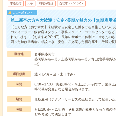
車通勤可
大手
職場が分煙
自転車・バイクOK
ここがポイント！
第二新卒の方も大歓迎！安定×長期が魅力の【無期雇用
【こんな方におすすめ】未経験から安定した働き方を目指したい人必
のディーラー・飲食店スタッフ・事務スタッフ・コールセンターなど
れています！【おすすめPOINT】長年のサポート体制で、皆さんの
困った時は担当者に相談できて安心！〇充実した福利厚生・待遇で長
勤務地
岩手県盛岡市
盛岡駅から---分／上盛岡駅から---分／青山(岩手県)駅か
--分
曜日頻度
週5日／月～金（土日休み）
時間
8:30～17:30（実働8時間）※上記は一例です。業
時間帯が変更となる場合があります。
期間
無期雇用（テクノ・サービスの正社員として勤務いた
時給
月給18万円～23万円 ★配属先が変更となった際の
どを考慮して決定します