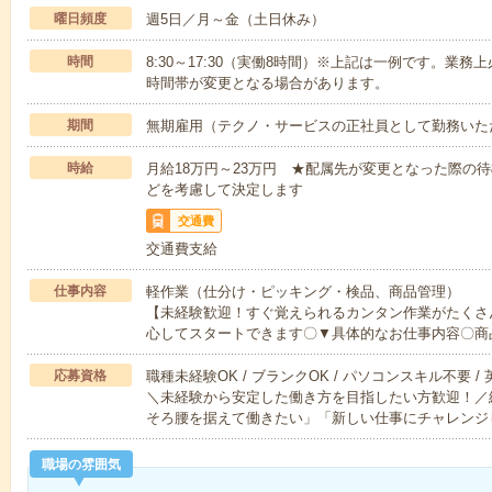
曜日頻度
週5日／月～金（土日休み）
時間
8:30～17:30（実働8時間）※上記は一例です。業
時間帯が変更となる場合があります。
期間
無期雇用（テクノ・サービスの正社員として勤務いた
時給
月給18万円～23万円 ★配属先が変更となった際の
どを考慮して決定します
交通費
交通費支給
仕事内容
軽作業（仕分け・ピッキング・検品、商品管理）
【未経験歓迎！すぐ覚えられるカンタン作業がたくさ
心してスタートできます〇▼具体的なお仕事内容〇商
応募資格
職種未経験OK / ブランクOK / パソコンスキル不要 /
＼未経験から安定した働き方を目指したい方歓迎！／
そろ腰を据えて働きたい」「新しい仕事にチャレンジ
職場の雰囲気