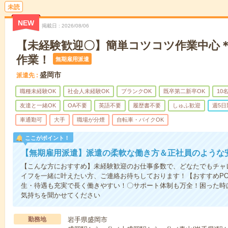
未読
NEW
掲載日
2026/08/06
【未経験歓迎〇】簡単コツコツ作業中心
作業！
無期雇用派遣
盛岡市
派遣先
職種未経験OK
社会人未経験OK
ブランクOK
既卒第二新卒OK
10
友達と一緒OK
OA不要
英語不要
履歴書不要
しゅふ歓迎
週5日
車通勤可
大手
職場が分煙
自転車・バイクOK
ここがポイント！
【無期雇用派遣】派遣の柔軟な働き方＆正社員のような
【こんな方におすすめ】未経験歓迎のお仕事多数で、どなたでもチャ
イフを一緒に叶えたい方、ご連絡お待ちしております！【おすすめPO
生・待遇も充実で長く働きやすい！〇サポート体制も万全！困った時
気持ちを聞かせてください
勤務地
岩手県盛岡市