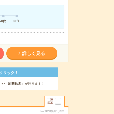
50代
60代
詳しく見る
クリック！
」
や
「応募歓迎」
が届きます！
一括
応募
No.TCNT無期1_岩手