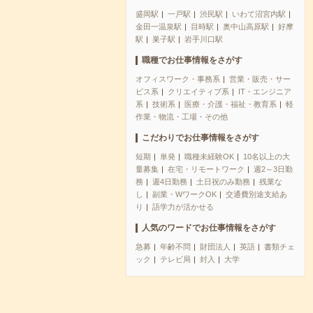
盛岡駅
一戸駅
渋民駅
いわて沼宮内駅
金田一温泉駅
目時駅
奥中山高原駅
好摩
駅
巣子駅
岩手川口駅
職種でお仕事情報をさがす
オフィスワーク・事務系
営業・販売・サー
ビス系
クリエイティブ系
IT・エンジニア
系
技術系
医療・介護・福祉・教育系
軽
作業・物流・工場・その他
こだわりでお仕事情報をさがす
短期
単発
職種未経験OK
10名以上の大
量募集
在宅・リモートワーク
週2～3日勤
務
週4日勤務
土日祝のみ勤務
残業な
し
副業・WワークOK
交通費別途支給あ
り
語学力が活かせる
人気のワードでお仕事情報をさがす
急募
年齢不問
財団法人
英語
書類チェ
ック
テレビ局
封入
大学