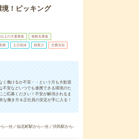
環境！ピッキング
名以上の大量募集
複数名募集
勤務
土日祝休
残業少
交費支給
なく働けるか不安・・という方も大歓迎
な不安などいつでも連携できる環境のた
にご応募ください！不安が解消されるま
柔軟な働き方＆正社員の安定が手に入る！
ら---分／仙北町駅から---分／渋民駅から-