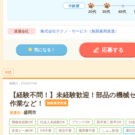
年齢層
20代
30代
40代
株式会社テクノ・サービス（無期雇用派遣）
派遣会社
応募する
気になる！
未読
掲載日
2026/07/08
【経験不問！】未経験歓迎！部品の機械
作業など！
無期雇用派遣
盛岡市
派遣先
職種未経験OK
社会人未経験OK
ブランクOK
既卒第二新卒OK
10
友達と一緒OK
OA不要
英語不要
履歴書不要
しゅふ歓迎
週5日