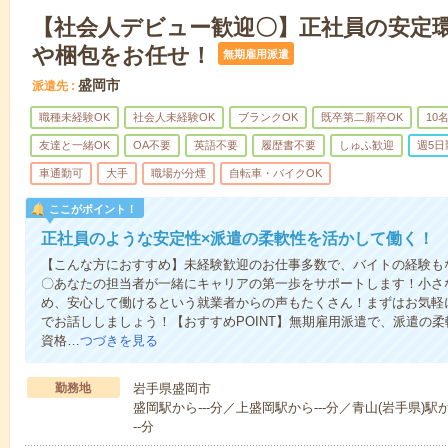
【社会人デビュー歓迎〇】正社員の安定
や梱包をお任せ！
無期雇用派遣
盛岡市
派遣先
職種未経験OK
社会人未経験OK
ブランクOK
既卒第二新卒OK
10
友達と一緒OK
OA不要
英語不要
履歴書不要
しゅふ歓迎
週5日
車通勤可
大手
職場が分煙
自転車・バイクOK
ここがポイント！
正社員のような安定性×派遣の柔軟性を活かして働く！
【こんな方におすすめ】未経験歓迎のお仕事多数で、バイトの経験も
〇あなたの担当者が一緒にキャリアの第一歩をサポートします！小さ
め、安心して働けるという就業者からの声もたくさん！まずはお気軽
でお話ししましょう！【おすすめPOINT】無期雇用派遣で、派遣の
資格…
つづきを見る
勤務地
岩手県盛岡市
盛岡駅から---分／上盛岡駅から---分／青山(岩手県)駅か
--分