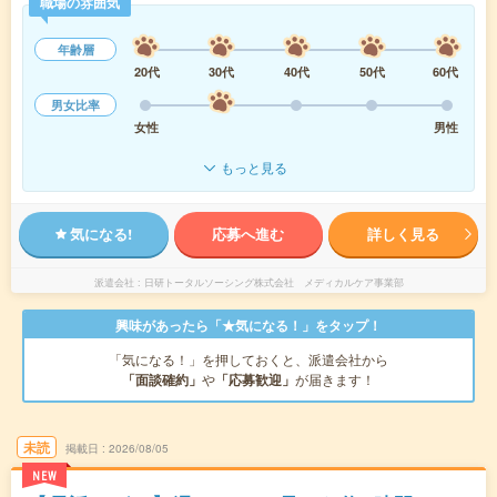
職場の雰囲気
年齢層
20代
30代
40代
50代
60代
男女比率
女性
男性
もっと見る
気になる!
応募へ進む
詳しく見る
派遣会社
日研トータルソーシング株式会社 メディカルケア事業部
興味があったら「★気になる！」をタップ！
「気になる！」を押しておくと、派遣会社から
「面談確約」
や
「応募歓迎」
が届きます！
未読
掲載日
2026/08/05
NEW