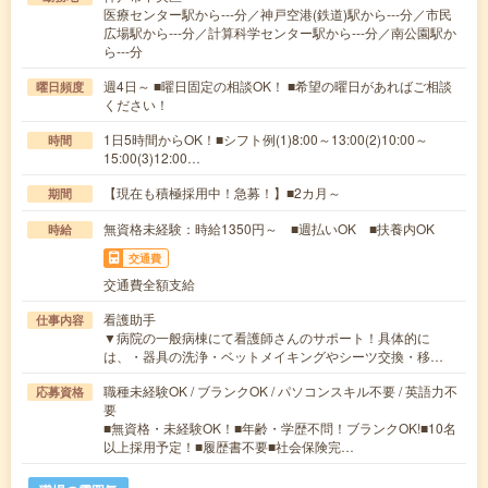
医療センター駅から---分／神戸空港(鉄道)駅から---分／市民
広場駅から---分／計算科学センター駅から---分／南公園駅か
ら---分
週4日～ ■曜日固定の相談OK！ ■希望の曜日があればご相談
曜日頻度
ください！
1日5時間からOK！■シフト例(1)8:00～13:00(2)10:00～
時間
15:00(3)12:00…
【現在も積極採用中！急募！】■2カ月～
期間
無資格未経験：時給1350円～ ■週払いOK ■扶養内OK
時給
交通費
交通費全額支給
看護助手
仕事内容
▼病院の一般病棟にて看護師さんのサポート！具体的に
は、・器具の洗浄・ベットメイキングやシーツ交換・移…
職種未経験OK / ブランクOK / パソコンスキル不要 / 英語力不
応募資格
要
■無資格・未経験OK！■年齢・学歴不問！ブランクOK!■10名
以上採用予定！■履歴書不要■社会保険完…