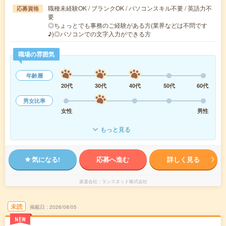
職種未経験OK / ブランクOK / パソコンスキル不要 / 英語力不
応募資格
要
◎ちょっとでも事務のご経験がある方(業界などは不問です
♪)◎パソコンでの文字入力ができる方
職場の雰囲気
年齢層
20代
30代
40代
50代
60代
男女比率
女性
男性
もっと見る
気になる!
応募へ進む
詳しく見る
派遣会社
ランスタッド株式会社
未読
掲載日
2026/08/05
NEW