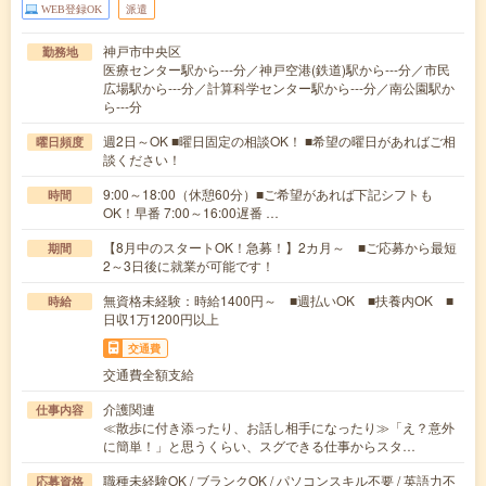
WEB登録OK
派遣
神戸市中央区
勤務地
医療センター駅から---分／神戸空港(鉄道)駅から---分／市民
広場駅から---分／計算科学センター駅から---分／南公園駅か
ら---分
週2日～OK ■曜日固定の相談OK！ ■希望の曜日があればご相
曜日頻度
談ください！
9:00～18:00（休憩60分）■ご希望があれば下記シフトも
時間
OK！早番 7:00～16:00遅番 …
【8月中のスタートOK！急募！】2カ月～ ■ご応募から最短
期間
2～3日後に就業が可能です！
無資格未経験：時給1400円～ ■週払いOK ■扶養内OK ■
時給
日収1万1200円以上
交通費
交通費全額支給
介護関連
仕事内容
≪散歩に付き添ったり、お話し相手になったり≫「え？意外
に簡単！」と思うくらい、スグできる仕事からスタ…
職種未経験OK / ブランクOK / パソコンスキル不要 / 英語力不
応募資格