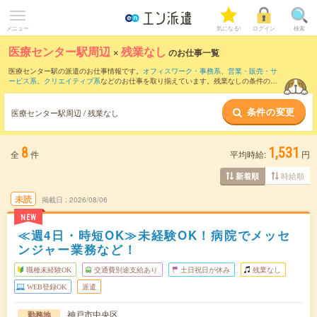
メニュー
気になる!
ログイン
検索
医療センター駅周辺
×
残業なし
のお仕事一覧
医療センター駅の派遣のお仕事情報です。
オフィスワーク・事務系
、
営業・販売・サ
ービス系
、
クリエイティブ系
などのお仕事を取り揃えています。残業なしの条件の他
に、
交通費別途支給あり
、
職種未経験OK
、
友だちと一緒の応募OK
などのこだわり条
件も取り揃えています。
条件の変更
医療センター駅周辺 / 残業なし
8
1,531
全
件
平均時給:
円
時給順
新着順
未読
掲載日
2026/08/06
NEW
≪週4日・時短OK≫未経験OK！病院でメッセ
ンジャー業務など！
職種未経験OK
交通費別途支給あり
土日祝日が休み
残業なし
WEB登録OK
派遣
神戸市中央区
勤務地