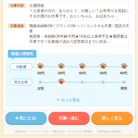
介護関連
仕事内容
＊入居者の方の「ありがとう」が嬉しい＊お年寄りを笑顔に
する介護のお仕事です。おじいちゃん、おばあちゃ…
職種未経験OK / ブランクOK / パソコンスキル不要 / 英語力不
応募資格
要
無資格・未経験OK年齢不問★10名以上採用予定★履歴書は
不要です▽応募後の流れ1)翌営業日までに担当…
職場の雰囲気
年齢層
20代
30代
40代
50代
60代
男女比率
女性
男性
もっと見る
気になる!
応募へ進む
詳しく見る
派遣会社
マンパワーグループ株式会社 ケアサービス事業部 （医療福祉介護関連）