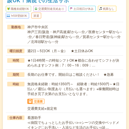
談OK！病院での生活サポ
職種未経験OK
交通費別途支給あり
土日祝日が休み
残業なし
WEB登録OK
派遣
神戸市中央区
勤務地
神戸三宮(阪急・神戸高速)駅から---分／医療センター駅から--
-分／春日野道(阪神線)駅から---分／貿易センター駅から---分
／北埠頭駅から---分
週2日～5日OK（月～金） ★土日休みOK
曜日頻度
★1日4時間～の時短シフトOK★都合に合わせてシフトが決
時間
められますシフト例：7：00～16：009：…
長期のお仕事です。開始日はご相談ください！ ★急募
期間
無資格未経験：時給1350円～ 経験者：時給1500円～★日
時給
払い／週払い制度あり（月払いも選べます）※稼働開始時は
手続き完了次第のお支払いとなります。
交通費
交通費支給※規定有
看護助手
仕事内容
≪病院でちょっとしたお手伝い≫○シーツの交換やベッドメ
イキング〇お手洗い・入浴など生活のお手伝い○診…