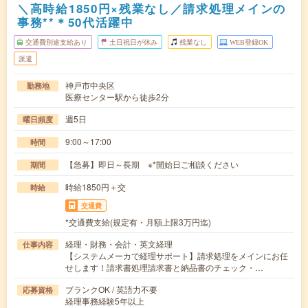
＼高時給1850円×残業なし／請求処理メインの
事務**＊50代活躍中
交通費別途支給あり
土日祝日が休み
残業なし
WEB登録OK
派遣
神戸市中央区
勤務地
医療センター駅から徒歩2分
週5日
曜日頻度
9:00～17:00
時間
【急募】即日～長期 ※*開始日ご相談ください
期間
時給1850円＋交
時給
交通費
*交通費支給(規定有・月額上限3万円迄)
経理・財務・会計・英文経理
仕事内容
【システムメーカで経理サポート】請求処理をメインにお任
せします！請求書処理請求書と納品書のチェック・…
ブランクOK / 英語力不要
応募資格
経理事務経験5年以上