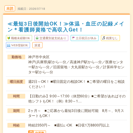
未読
掲載日
2026/07/18
≪最短3日後開始OK！≫体温・血圧の記録メイ
ン＊看護師資格で高収入Get！
職種未経験OK
交通費別途支給あり
土日祝日が休み
残業なし
WEB登録OK
派遣
神戸市中央区
勤務地
神戸(兵庫県)駅から---分／高速神戸駅から---分／医療センタ
ー駅から---分／旧居留地・大丸前駅から---分／計算科学セン
ター駅から---分
週2日～OK！ ■曜日固定の相談OK！ ■ご希望の曜日をご相談
曜日頻度
ください！
【日勤のみ】9:00～17:00（休憩60分）■ご希望があればその
時間
他シフトもOK！（例）8:30～1…
2ヶ月～ ■ご応募から最短3日後に開始可能 8月～、9月ス
期間
タートもOK！
時給2350円～ ■週払いOK ■日収1万8800円以上
時給