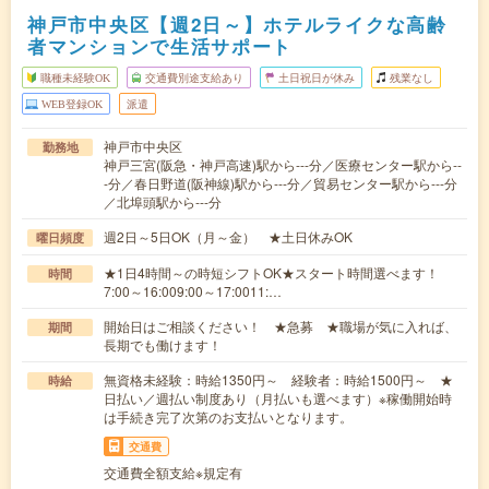
神戸市中央区【週2日～】ホテルライクな高齢
者マンションで生活サポート
職種未経験OK
交通費別途支給あり
土日祝日が休み
残業なし
WEB登録OK
派遣
神戸市中央区
勤務地
神戸三宮(阪急・神戸高速)駅から---分／医療センター駅から--
-分／春日野道(阪神線)駅から---分／貿易センター駅から---分
／北埠頭駅から---分
週2日～5日OK（月～金） ★土日休みOK
曜日頻度
★1日4時間～の時短シフトOK★スタート時間選べます！
時間
7:00～16:009:00～17:0011:…
開始日はご相談ください！ ★急募 ★職場が気に入れば、
期間
長期でも働けます！
無資格未経験：時給1350円～ 経験者：時給1500円～ ★
時給
日払い／週払い制度あり（月払いも選べます）※稼働開始時
は手続き完了次第のお支払いとなります。
交通費
交通費全額支給※規定有