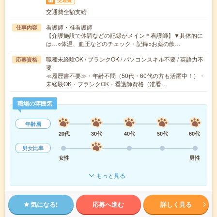
交通費
交通費全額支給
看護師・准看護師
仕事内容
【介護施設で体調などの記録がメイン＊看護師】▼具体的に
は…○体温、血圧などのチェック・記録○お薬の飲…
職種未経験OK / ブランクOK / パソコンスキル不要 / 英語力不
応募資格
要
≪履歴書不要≫・年齢不問（50代・60代の方も活躍中！）・
未経験OK・ブランクOK・看護師資格（准看…
職場の雰囲気
年齢層
20代
30代
40代
50代
60代
男女比率
女性
男性
もっと見る
気になる!
応募へ進む
詳しく見る