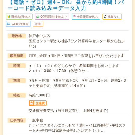
【電話＊ゼロ】週4～OK♩昼から約4時間！バ
ーコード読み込み⇒データ入力
職種未経験OK
交通費別途支給あり
土日祝日が休み
残業なし
WEB登録OK
派遣
神戸市中央区
勤務地
医療センター駅から徒歩7分／計算科学センター駅から徒歩
11分
月曜～金曜 ▼週4日・週5日でご希望をお選びいただけます
曜日頻度
▼（１）（２）のどちらかで 希望時間をお伺いします
時間
♪（１）13:00 ～ 17:30 （休憩 0 分…
▼8月～長期 ▼9月開始もOK ▼初回1～2ヶ月、以降2～3
期間
ヶ月更新予定（試用期間：14日間）
時給1,300 円
時給
交通費
交通費実費支払（当社規定有り 上限4万円まで）
一般事務
仕事内容
▷ライフスタイルに合わせて＊週4～×1日約4時間×午後スタ
ート✭○午前中は家庭を優先したい方も！○も…