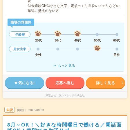
要
◎未経験OK◎小さな文字、定規のミリ単位のメモリなどの
確認に抵抗のない方
職場の雰囲気
年齢層
20代
30代
40代
50代
60代
男女比率
女性
男性
もっと見る
気になる!
応募へ進む
詳しく見る
派遣会社
ランスタッド株式会社
未読
掲載日
2026/08/03
8月～OK！＼好きな時間曜日で働ける／電話面