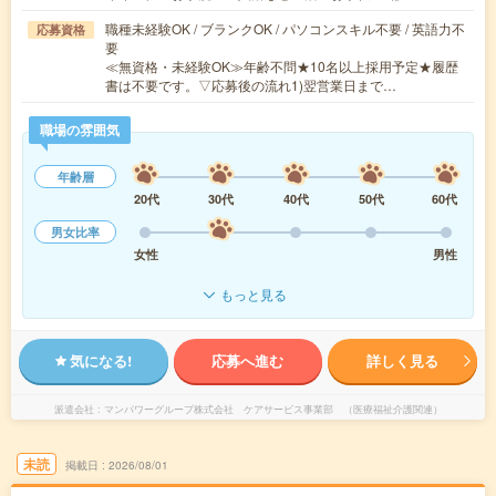
職種未経験OK / ブランクOK / パソコンスキル不要 / 英語力不
応募資格
要
≪無資格・未経験OK≫年齢不問★10名以上採用予定★履歴
書は不要です。▽応募後の流れ1)翌営業日まで…
職場の雰囲気
年齢層
20代
30代
40代
50代
60代
男女比率
女性
男性
もっと見る
気になる!
応募へ進む
詳しく見る
派遣会社
マンパワーグループ株式会社 ケアサービス事業部 （医療福祉介護関連）
未読
掲載日
2026/08/01