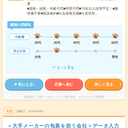
要
■資格・経験・年齢不問■学歴不問■10名以上採用予定！■履
歴書不要■面談確約■社会保険完備■社員登用…
職場の雰囲気
年齢層
20代
30代
40代
50代
60代
男女比率
女性
男性
もっと見る
気になる!
応募へ進む
詳しく見る
派遣会社
日研トータルソーシング株式会社 メディカルケア事業部
未読
掲載日
2026/08/03
＜大手メーカーの包装を担う会社＞データ入力