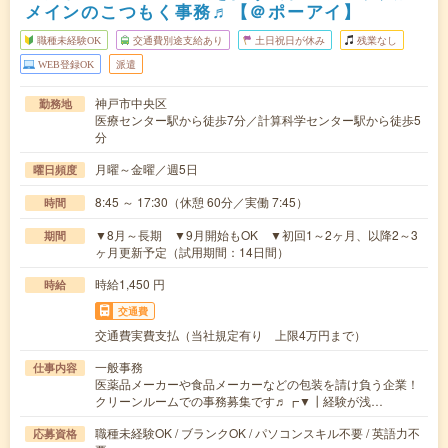
メインのこつもく事務♬【＠ポーアイ】
職種未経験OK
交通費別途支給あり
土日祝日が休み
残業なし
WEB登録OK
派遣
神戸市中央区
勤務地
医療センター駅から徒歩7分／計算科学センター駅から徒歩5
分
月曜～金曜／週5日
曜日頻度
8:45 ～ 17:30（休憩 60分／実働 7:45）
時間
▼8月～長期 ▼9月開始もOK ▼初回1～2ヶ月、以降2～3
期間
ヶ月更新予定（試用期間：14日間）
時給1,450 円
時給
交通費
交通費実費支払（当社規定有り 上限4万円まで）
一般事務
仕事内容
医薬品メーカーや食品メーカーなどの包装を請け負う企業！
クリーンルームでの事務募集です♬┏▼┃経験が浅…
職種未経験OK / ブランクOK / パソコンスキル不要 / 英語力不
応募資格