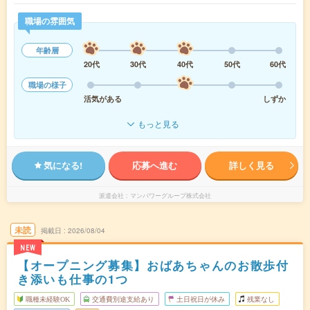
職場の雰囲気
年齢層
20代
30代
40代
50代
60代
職場の様子
活気がある
しずか
もっと見る
気になる!
応募へ進む
詳しく見る
派遣会社
マンパワーグループ株式会社
未読
掲載日
2026/08/04
NEW
【オープニング募集】おばあちゃんのお散歩付
き添いも仕事の1つ
職種未経験OK
交通費別途支給あり
土日祝日が休み
残業なし