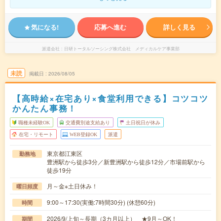
気になる!
応募へ進む
詳しく見る
派遣会社
日研トータルソーシング株式会社 メディカルケア事業部
未読
掲載日
2026/08/05
【高時給×在宅あり×食堂利用できる】コツコツ
かんたん事務！
職種未経験OK
交通費別途支給あり
土日祝日が休み
在宅・リモート
WEB登録OK
派遣
東京都江東区
勤務地
豊洲駅から徒歩3分／新豊洲駅から徒歩12分／市場前駅から
徒歩19分
月～金※土日休み！
曜日頻度
9:00～17:30(実働:7時間30分) (休憩60分)
時間
2026/9/上旬～長期（3カ月以上） ★9月～OK！
期間