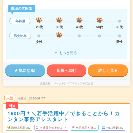
職場の雰囲気
年齢層
20代
30代
40代
50代
60代
男女比率
女性
男性
もっと見る
気になる!
応募へ進む
詳しく見る
派遣会社
パーソルテンプスタッフ株式会社
未読
掲載日
2026/08/07
NEW
1800円＊＼若手活躍中／できることから！カ
ンタン事務アシスタント
職種未経験OK
交通費別途支給あり
土日祝日が休み
WEB登録OK