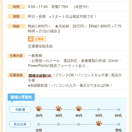
9:00～17:45 実働7.75H （休憩1H）
時間
即日～長期 ※スタート日は相談可能です！
期間
時給1,800円～ ★月給例：29万円～【時給1,800円 × 7.75
時給
時間 × 21日の場合 】
交通費
交通費全額支給
一般事務
仕事内容
・お客様へのメール、電話対応・各種書類の作成（Excel・
PowerPointの既存フォーマットあり…
/ ブランクOK / パソコンスキル不要 / 英語力
職種未経験OK
応募資格
不要
●未経験歓迎！パソコンの入力・修正ができればOK！
職場の雰囲気
年齢層
20代
30代
40代
50代
60代
男女比率
女性
男性