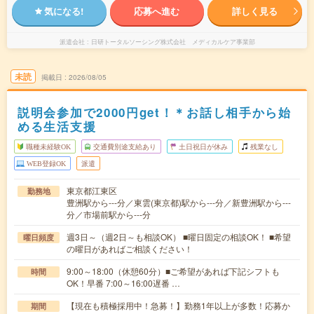
気になる!
応募へ進む
詳しく見る
派遣会社
日研トータルソーシング株式会社 メディカルケア事業部
未読
掲載日
2026/08/05
説明会参加で2000円get！＊お話し相手から始
める生活支援
職種未経験OK
交通費別途支給あり
土日祝日が休み
残業なし
WEB登録OK
派遣
東京都江東区
勤務地
豊洲駅から---分／東雲(東京都)駅から---分／新豊洲駅から---
分／市場前駅から---分
週3日～（週2日～も相談OK） ■曜日固定の相談OK！ ■希望
曜日頻度
の曜日があればご相談ください！
9:00～18:00（休憩60分）■ご希望があれば下記シフトも
時間
OK！早番 7:00～16:00遅番 …
【現在も積極採用中！急募！】勤務1年以上が多数！応募か
期間