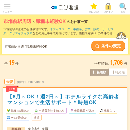
メニュー
気になる!
ログイン
検索
市場前駅周辺
×
職種未経験OK
のお仕事一覧
市場前駅の派遣のお仕事情報です。
オフィスワーク・事務系
、
営業・販売・サービス
系
、
クリエイティブ系
などのお仕事を取り揃えています。職種未経験OKの条件の他
に、
交通費別途支給あり
、
友だちと一緒の応募OK
、
残業なし
などのこだわり条件も取
り揃えています。
条件の変更
市場前駅周辺 / 職種未経験OK
19
1,708
全
件
平均時給:
円
時給順
新着順
未読
掲載日
2026/08/09
NEW
【8月～OK！週2日～】ホテルライクな高齢者
マンションで生活サポート＊時短OK
職種未経験OK
交通費別途支給あり
土日祝日が休み
残業なし
WEB登録OK
派遣
東京都江東区
勤務地