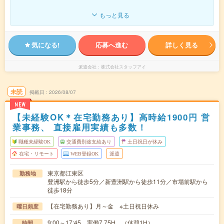
もっと見る
気になる!
応募へ進む
詳しく見る
派遣会社
株式会社スタッフアイ
未読
掲載日
2026/08/07
NEW
【未経験OK＊在宅勤務あり】高時給1900円 営
業事務、 直接雇用実績も多数！
職種未経験OK
交通費別途支給あり
土日祝日が休み
在宅・リモート
WEB登録OK
派遣
東京都江東区
勤務地
豊洲駅から徒歩5分／新豊洲駅から徒歩11分／市場前駅から
徒歩18分
【在宅勤務あり】月～金 ※土日祝日休み
曜日頻度
9:00～17:45 実働7.75H （休憩1H）
時間