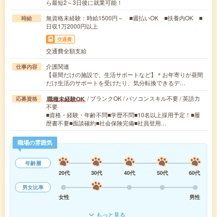
ら最短2～3日後に就業可能！
無資格未経験：時給1500円～ ■週払いOK ■扶養内OK ■
時給
日収1万2000円以上
交通費
交通費全額支給
介護関連
仕事内容
【昼間だけの施設で、生活サポートなど】＊お年寄りが昼間
だけ生活のサポートを受けたり、気分転換できるデ…
/ ブランクOK / パソコンスキル不要 / 英語力
職種未経験OK
応募資格
不要
■資格・経験・年齢不問■学歴不問■10名以上採用予定！■履
歴書不要■面談確約■社会保険完備■社員登用…
職場の雰囲気
年齢層
20代
30代
40代
50代
60代
男女比率
女性
男性
もっと見る