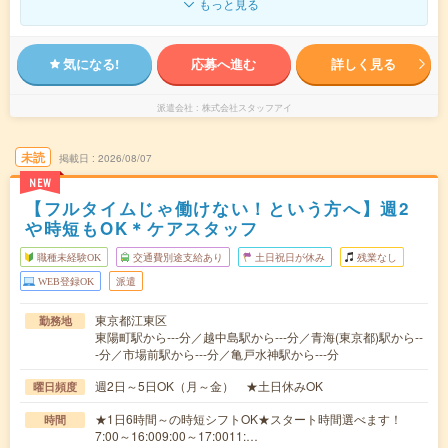
もっと見る
気になる!
応募へ進む
詳しく見る
派遣会社
株式会社スタッフアイ
未読
掲載日
2026/08/07
NEW
【フルタイムじゃ働けない！という方へ】週2
や時短もOK＊ケアスタッフ
職種未経験OK
交通費別途支給あり
土日祝日が休み
残業なし
WEB登録OK
派遣
東京都江東区
勤務地
東陽町駅から---分／越中島駅から---分／青海(東京都)駅から--
-分／市場前駅から---分／亀戸水神駅から---分
週2日～5日OK（月～金） ★土日休みOK
曜日頻度
★1日6時間～の時短シフトOK★スタート時間選べます！
時間
7:00～16:009:00～17:0011:…