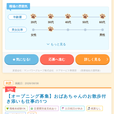
職場の雰囲気
年齢層
20代
30代
40代
50代
60代
男女比率
女性
男性
もっと見る
気になる!
応募へ進む
詳しく見る
派遣会社
マンパワーグループ株式会社 ケアサービス事業部 （医療福祉介護関連）
未読
掲載日
2026/08/08
NEW
【オープニング募集】おばあちゃんのお散歩付
き添いも仕事の1つ
職種未経験OK
交通費別途支給あり
土日祝日が休み
残業なし