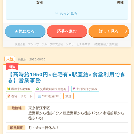
女性
男性
もっと見る
気になる!
応募へ進む
詳しく見る
派遣会社
マンパワーグループ株式会社 ケアサービス事業部 （医療福祉介護関連）
未読
掲載日
2026/08/06
NEW
【高時給1950円×在宅有×駅直結×食堂利用でき
る】営業事務
職種未経験OK
交通費別途支給あり
土日祝日が休み
在宅・リモート
WEB登録OK
派遣
東京都江東区
勤務地
豊洲駅から徒歩3分／新豊洲駅から徒歩12分／市場前駅から
徒歩19分
月～金※土日休み！
曜日頻度