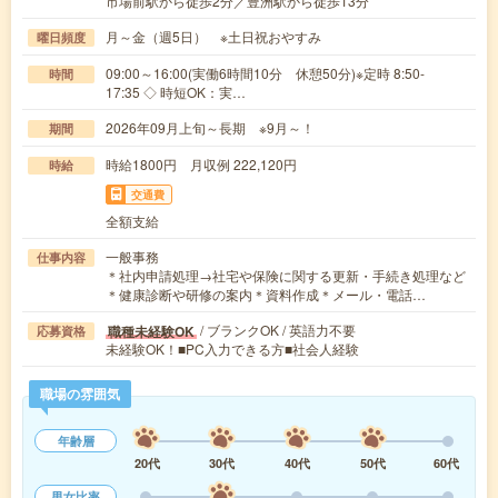
市場前駅から徒歩2分／豊洲駅から徒歩13分
月～金（週5日） ※土日祝おやすみ
曜日頻度
09:00～16:00(実働6時間10分 休憩50分)※定時 8:50-
時間
17:35 ◇ 時短OK：実…
2026年09月上旬～長期 ※9月～！
期間
時給1800円 月収例 222,120円
時給
交通費
全額支給
一般事務
仕事内容
＊社内申請処理→社宅や保険に関する更新・手続き処理など
＊健康診断や研修の案内＊資料作成＊メール・電話…
/ ブランクOK / 英語力不要
職種未経験OK
応募資格
未経験OK！■PC入力できる方■社会人経験
職場の雰囲気
年齢層
20代
30代
40代
50代
60代
男女比率