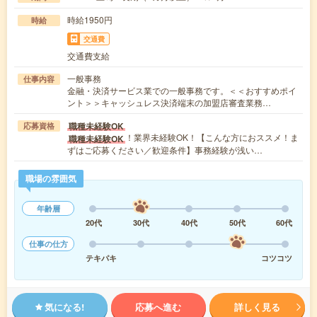
時給1950円
時給
交通費
交通費支給
一般事務
仕事内容
金融・決済サービス業での一般事務です。＜＜おすすめポイ
ント＞＞キャッシュレス決済端末の加盟店審査業務…
職種未経験OK
応募資格
！業界未経験OK！【こんな方におススメ！ま
職種未経験OK
ずはご応募ください／歓迎条件】事務経験が浅い…
職場の雰囲気
年齢層
20代
30代
40代
50代
60代
仕事の仕方
テキパキ
コツコツ
気になる!
応募へ進む
詳しく見る