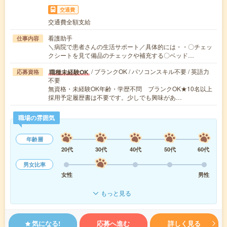
交通費
交通費全額支給
看護助手
仕事内容
＼病院で患者さんの生活サポート／具体的には・・〇チェッ
クシートを見て備品のチェックや補充する〇ベッド…
/ ブランクOK / パソコンスキル不要 / 英語力
職種未経験OK
応募資格
不要
無資格・未経験OK年齢・学歴不問 ブランクOK★10名以上
採用予定履歴書は不要です。少しでも興味があ…
職場の雰囲気
年齢層
20代
30代
40代
50代
60代
男女比率
女性
男性
もっと見る
気になる!
応募へ進む
詳しく見る