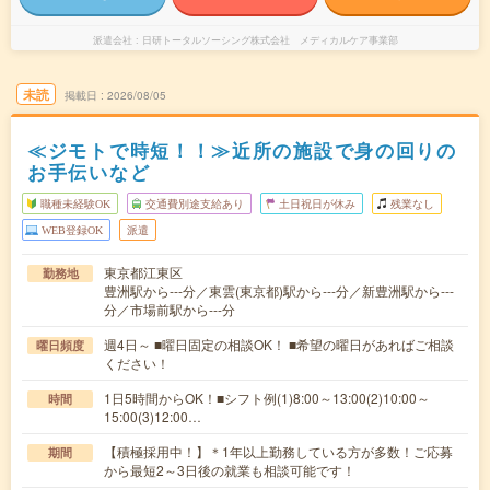
派遣会社
日研トータルソーシング株式会社 メディカルケア事業部
未読
掲載日
2026/08/05
≪ジモトで時短！！≫近所の施設で身の回りの
お手伝いなど
職種未経験OK
交通費別途支給あり
土日祝日が休み
残業なし
WEB登録OK
派遣
東京都江東区
勤務地
豊洲駅から---分／東雲(東京都)駅から---分／新豊洲駅から---
分／市場前駅から---分
週4日～ ■曜日固定の相談OK！ ■希望の曜日があればご相談
曜日頻度
ください！
1日5時間からOK！■シフト例(1)8:00～13:00(2)10:00～
時間
15:00(3)12:00…
【積極採用中！】＊1年以上勤務している方が多数！ご応募
期間
から最短2～3日後の就業も相談可能です！