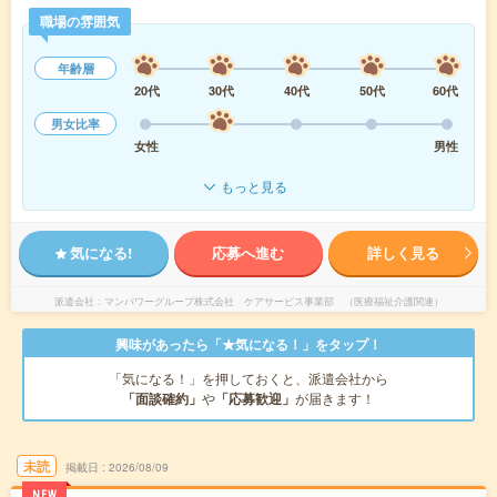
職場の雰囲気
年齢層
20代
30代
40代
50代
60代
男女比率
女性
男性
もっと見る
気になる!
応募へ進む
詳しく見る
派遣会社
マンパワーグループ株式会社 ケアサービス事業部 （医療福祉介護関連）
興味があったら「★気になる！」をタップ！
「気になる！」を押しておくと、派遣会社から
「面談確約」
や
「応募歓迎」
が届きます！
未読
掲載日
2026/08/09
NEW