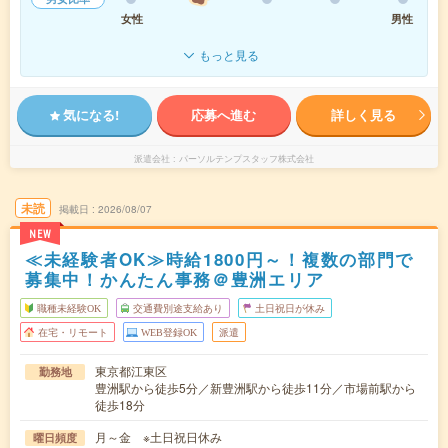
女性
男性
もっと見る
気になる!
応募へ進む
詳しく見る
派遣会社
パーソルテンプスタッフ株式会社
未読
掲載日
2026/08/07
NEW
≪未経験者OK≫時給1800円～！複数の部門で
募集中！かんたん事務＠豊洲エリア
職種未経験OK
交通費別途支給あり
土日祝日が休み
在宅・リモート
WEB登録OK
派遣
東京都江東区
勤務地
豊洲駅から徒歩5分／新豊洲駅から徒歩11分／市場前駅から
徒歩18分
月～金 ※土日祝日休み
曜日頻度