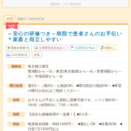
派遣会社
アデコ株式会社
未読
掲載日
2026/08/06
NEW
～安心の研修つき～病院で患者さんのお手伝い
＊家庭と両立しやすい
職種未経験OK
交通費別途支給あり
土日祝日が休み
残業なし
WEB登録OK
派遣
東京都江東区
勤務地
豊洲駅から---分／東雲(東京都)駅から---分／新豊洲駅から---
分／市場前駅から---分
週3日～（週2日～も相談OK） ■曜日固定の相談OK！ ■希望
曜日頻度
の曜日があればご相談ください！
お子さんの予定にも柔軟に調整可能です。シフト例9:00～
時間
18:00（休憩60分）7:00～16:00…
【現在も積極採用中！急募！】■2カ月～
期間
無資格未経験：時給1400円～ ■週払いOK ■扶養内OK ■
時給
日収1万1200円以上