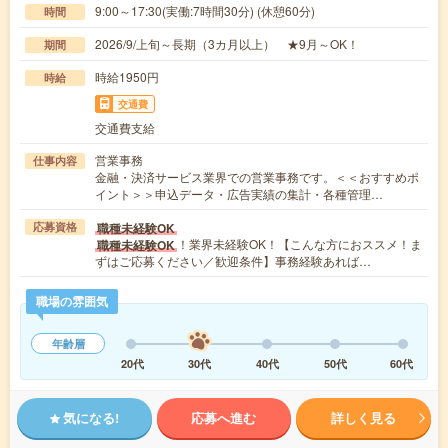
9:00～17:30(実働:7時間30分) (休憩60分)
時間
2026/9/上旬～長期（3カ月以上） ★9月～OK！
期間
時給1950円
時給
交通費
交通費支給
営業事務
仕事内容
金融・決済サービス業界での営業事務です。＜＜おすすめポ
イント＞＞申込データ・広告実績の集計・各種管理…
職種未経験OK
応募資格
！業界未経験OK！【こんな方におススメ！ま
職種未経験OK
ずはご応募ください／歓迎条件】事務経験あれば…
職場の雰囲気
年齢層
20代
30代
40代
50代
60代
気になる!
応募へ進む
詳しく見る