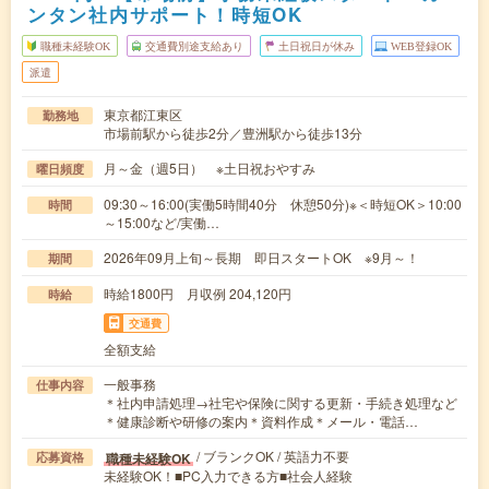
ンタン社内サポート！時短OK
職種未経験OK
交通費別途支給あり
土日祝日が休み
WEB登録OK
派遣
東京都江東区
勤務地
市場前駅から徒歩2分／豊洲駅から徒歩13分
月～金（週5日） ※土日祝おやすみ
曜日頻度
09:30～16:00(実働5時間40分 休憩50分)※＜時短OK＞10:00
時間
～15:00など/実働…
2026年09月上旬～長期 即日スタートOK ※9月～！
期間
時給1800円 月収例 204,120円
時給
交通費
全額支給
一般事務
仕事内容
＊社内申請処理→社宅や保険に関する更新・手続き処理など
＊健康診断や研修の案内＊資料作成＊メール・電話…
/ ブランクOK / 英語力不要
職種未経験OK
応募資格
未経験OK！■PC入力できる方■社会人経験