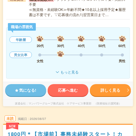
不要
≪無資格・未経験OK≫年齢不問★10名以上採用予定★履歴
書は不要です。▽応募後の流れ1)翌営業日まで…
職場の雰囲気
年齢層
20代
30代
40代
50代
60代
男女比率
女性
男性
もっと見る
気になる!
応募へ進む
詳しく見る
派遣会社
マンパワーグループ株式会社 ケアサービス事業部 （医療福祉介護関連）
未読
掲載日
2026/08/07
NEW
1800円＊【市場前】事務未経験スタート！カ