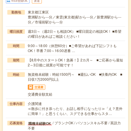
WEB登録OK
派遣
東京都江東区
勤務地
豊洲駅から---分／東雲(東京都)駅から---分／新豊洲駅から---
分／市場前駅から---分
週3日～（週2日～も相談OK） ■曜日固定の相談OK！ ■希望
曜日頻度
の曜日があればご相談ください！
9:00～18:00（休憩60分）■ご希望があれば下記シフトも
時間
OK！早番 7:00～16:00遅番 …
【8月中のスタートOK！急募！】2カ月～ ■ご応募から最短
期間
2～3日後に就業が可能です！
無資格未経験：時給1500円～ ■週払いOK ■扶養内OK ■
時給
日収1万2000円以上
交通費
交通費全額支給
介護関連
仕事内容
≪散歩に付き添ったり、お話し相手になったり≫「え？意外
に簡単！」と思うくらい、スグできる仕事からスタ…
/ ブランクOK / パソコンスキル不要 / 英語力
職種未経験OK
応募資格
不要