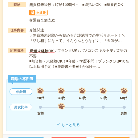
無資格未経験：時給1500円～ ■週払いOK ■扶養内OK
時給
交通費
交通費全額支給
介護関連
仕事内容
／無資格未経験から始める介護施設での生活サポート！＼
「話し相手になって、うんうんとうなずく」「天気が…
/ ブランクOK / パソコンスキル不要 / 英語力
職種未経験OK
応募資格
不要
■無資格・未経験OK！■年齢・学歴不問！ブランクOK!■10名
以上採用予定！■履歴書不要■社会保険完…
職場の雰囲気
年齢層
20代
30代
40代
50代
60代
男女比率
女性
男性
もっと見る