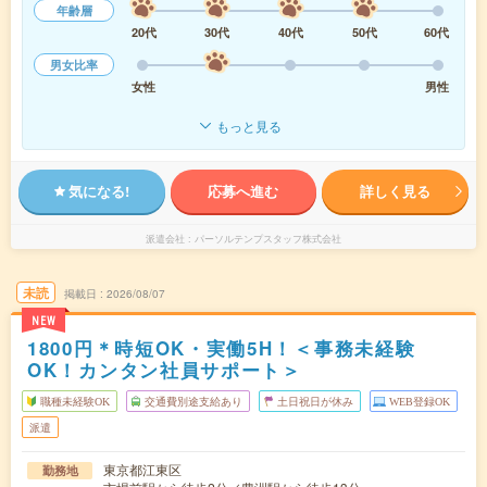
年齢層
20代
30代
40代
50代
60代
男女比率
女性
男性
もっと見る
気になる!
応募へ進む
詳しく見る
派遣会社
パーソルテンプスタッフ株式会社
未読
掲載日
2026/08/07
NEW
1800円＊時短OK・実働5H！＜事務未経験
OK！カンタン社員サポート＞
職種未経験OK
交通費別途支給あり
土日祝日が休み
WEB登録OK
派遣
東京都江東区
勤務地