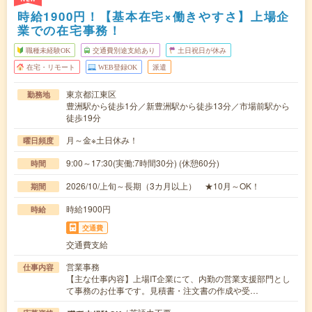
時給1900円！【基本在宅×働きやすさ】上場企
業での在宅事務！
職種未経験OK
交通費別途支給あり
土日祝日が休み
在宅・リモート
WEB登録OK
派遣
東京都江東区
勤務地
豊洲駅から徒歩1分／新豊洲駅から徒歩13分／市場前駅から
徒歩19分
月～金※土日休み！
曜日頻度
9:00～17:30(実働:7時間30分) (休憩60分)
時間
2026/10/上旬～長期（3カ月以上） ★10月～OK！
期間
時給1900円
時給
交通費
交通費支給
営業事務
仕事内容
【主な仕事内容】上場IT企業にて、内勤の営業支援部門とし
て事務のお仕事です。見積書・注文書の作成や受…