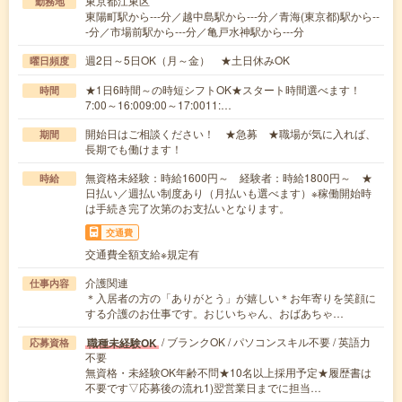
東京都江東区
勤務地
東陽町駅から---分／越中島駅から---分／青海(東京都)駅から--
-分／市場前駅から---分／亀戸水神駅から---分
週2日～5日OK（月～金） ★土日休みOK
曜日頻度
★1日6時間～の時短シフトOK★スタート時間選べます！
時間
7:00～16:009:00～17:0011:…
開始日はご相談ください！ ★急募 ★職場が気に入れば、
期間
長期でも働けます！
無資格未経験：時給1600円～ 経験者：時給1800円～ ★
時給
日払い／週払い制度あり（月払いも選べます）※稼働開始時
は手続き完了次第のお支払いとなります。
交通費
交通費全額支給※規定有
介護関連
仕事内容
＊入居者の方の「ありがとう」が嬉しい＊お年寄りを笑顔に
する介護のお仕事です。おじいちゃん、おばあちゃ…
/ ブランクOK / パソコンスキル不要 / 英語力
職種未経験OK
応募資格
不要
無資格・未経験OK年齢不問★10名以上採用予定★履歴書は
不要です▽応募後の流れ1)翌営業日までに担当…