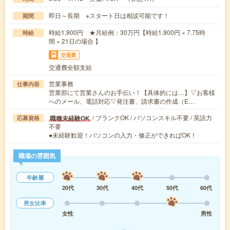
即日～長期 ※スタート日は相談可能です！
期間
時給1,900円 ★月給例：30万円【時給1,900円 × 7.75時
時給
間 × 21日の場合 】
交通費
交通費全額支給
営業事務
仕事内容
営業部にて営業さんのお手伝い！【具体的には…】▽お客様
へのメール、電話対応▽発注書、請求書の作成（E…
/ ブランクOK / パソコンスキル不要 / 英語力
職種未経験OK
応募資格
不要
●未経験歓迎！パソコンの入力・修正ができればOK！
職場の雰囲気
年齢層
20代
30代
40代
50代
60代
男女比率
女性
男性