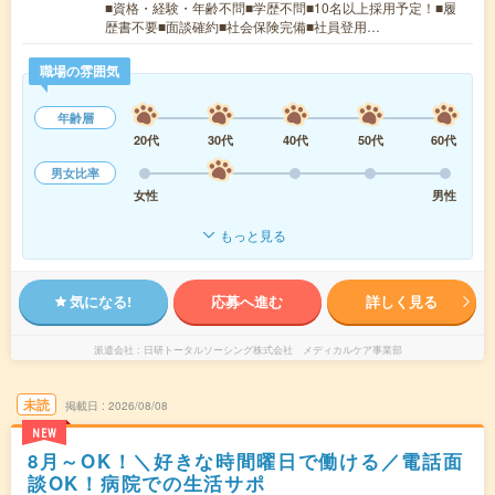
■資格・経験・年齢不問■学歴不問■10名以上採用予定！■履
歴書不要■面談確約■社会保険完備■社員登用…
職場の雰囲気
年齢層
20代
30代
40代
50代
60代
男女比率
女性
男性
もっと見る
気になる!
応募へ進む
詳しく見る
派遣会社
日研トータルソーシング株式会社 メディカルケア事業部
未読
掲載日
2026/08/08
NEW
8月～OK！＼好きな時間曜日で働ける／電話面
談OK！病院での生活サポ