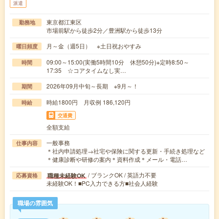
派遣
東京都江東区
勤務地
市場前駅から徒歩2分／豊洲駅から徒歩13分
月～金（週5日） ※土日祝おやすみ
曜日頻度
09:00～15:00(実働5時間10分 休憩50分)※定時8:50～
時間
17:35 ☆コアタイムなし実…
2026年09月中旬～長期 ※9月～！
期間
時給1800円 月収例 186,120円
時給
交通費
全額支給
一般事務
仕事内容
＊社内申請処理→社宅や保険に関する更新・手続き処理など
＊健康診断や研修の案内＊資料作成＊メール・電話…
/ ブランクOK / 英語力不要
職種未経験OK
応募資格
未経験OK！■PC入力できる方■社会人経験
職場の雰囲気