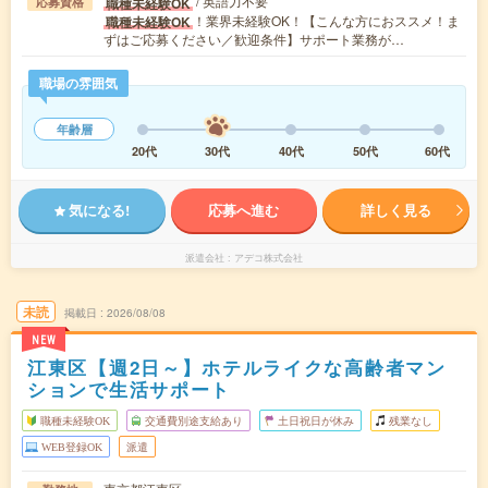
/ 英語力不要
職種未経験OK
応募資格
！業界未経験OK！【こんな方におススメ！ま
職種未経験OK
ずはご応募ください／歓迎条件】サポート業務が…
職場の雰囲気
年齢層
20代
30代
40代
50代
60代
気になる!
応募へ進む
詳しく見る
派遣会社
アデコ株式会社
未読
掲載日
2026/08/08
NEW
江東区【週2日～】ホテルライクな高齢者マン
ションで生活サポート
職種未経験OK
交通費別途支給あり
土日祝日が休み
残業なし
WEB登録OK
派遣