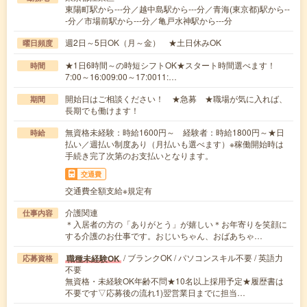
東陽町駅から---分／越中島駅から---分／青海(東京都)駅から--
-分／市場前駅から---分／亀戸水神駅から---分
週2日～5日OK（月～金） ★土日休みOK
曜日頻度
★1日6時間～の時短シフトOK★スタート時間選べます！
時間
7:00～16:009:00～17:0011:…
開始日はご相談ください！ ★急募 ★職場が気に入れば、
期間
長期でも働けます！
無資格未経験：時給1600円～ 経験者：時給1800円～★日
時給
払い／週払い制度あり（月払いも選べます）※稼働開始時は
手続き完了次第のお支払いとなります。
交通費
交通費全額支給※規定有
介護関連
仕事内容
＊入居者の方の「ありがとう」が嬉しい＊お年寄りを笑顔に
する介護のお仕事です。おじいちゃん、おばあちゃ…
/ ブランクOK / パソコンスキル不要 / 英語力
職種未経験OK
応募資格
不要
無資格・未経験OK年齢不問★10名以上採用予定★履歴書は
不要です▽応募後の流れ1)翌営業日までに担当…