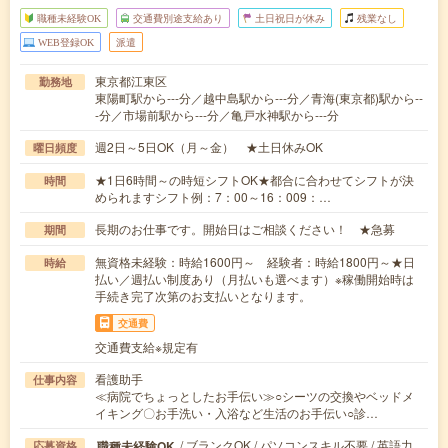
職種未経験OK
交通費別途支給あり
土日祝日が休み
残業なし
WEB登録OK
派遣
東京都江東区
勤務地
東陽町駅から---分／越中島駅から---分／青海(東京都)駅から--
-分／市場前駅から---分／亀戸水神駅から---分
週2日～5日OK（月～金） ★土日休みOK
曜日頻度
★1日6時間～の時短シフトOK★都合に合わせてシフトが決
時間
められますシフト例：7：00～16：009：…
長期のお仕事です。開始日はご相談ください！ ★急募
期間
無資格未経験：時給1600円～ 経験者：時給1800円～★日
時給
払い／週払い制度あり（月払いも選べます）※稼働開始時は
手続き完了次第のお支払いとなります。
交通費
交通費支給※規定有
看護助手
仕事内容
≪病院でちょっとしたお手伝い≫○シーツの交換やベッドメ
イキング〇お手洗い・入浴など生活のお手伝い○診…
/ ブランクOK / パソコンスキル不要 / 英語力
職種未経験OK
応募資格