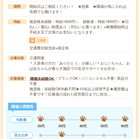
開始日はご相談ください！ ★急募 ★職場が気に入れば、
期間
長期でも働けます！
無資格未経験：時給1600円～ 経験者：時給1800円～★日
時給
払い／週払い制度あり（月払いも選べます）※稼働開始時は
手続き完了次第のお支払いとなります。
交通費
交通費全額支給※規定有
介護関連
仕事内容
＊入居者の方の「ありがとう」が嬉しい＊おじいちゃん、お
ばあちゃんが暮らす施設での生活サポートをお任せ…
/ ブランクOK / パソコンスキル不要 / 英語力
職種未経験OK
応募資格
不要
無資格・未経験OK年齢不問★10名以上採用予定★履歴書は
不要です▽応募後の流れ1)翌営業日までに担当…
職場の雰囲気
年齢層
20代
30代
40代
50代
60代
男女比率