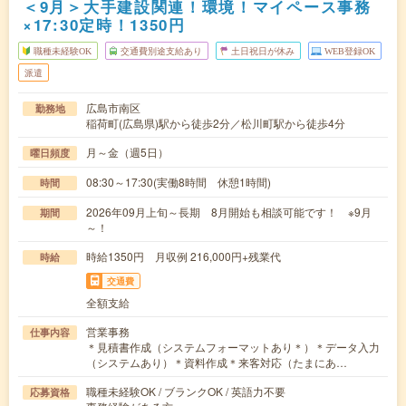
＜9月＞大手建設関連！環境！マイペース事務
×17:30定時！1350円
職種未経験OK
交通費別途支給あり
土日祝日が休み
WEB登録OK
派遣
広島市南区
勤務地
稲荷町(広島県)駅から徒歩2分／松川町駅から徒歩4分
月～金（週5日）
曜日頻度
08:30～17:30(実働8時間 休憩1時間)
時間
2026年09月上旬～長期 8月開始も相談可能です！ ※9月
期間
～！
時給1350円 月収例 216,000円+残業代
時給
交通費
全額支給
営業事務
仕事内容
＊見積書作成（システムフォーマットあり＊）＊データ入力
（システムあり）＊資料作成＊来客対応（たまにあ…
職種未経験OK / ブランクOK / 英語力不要
応募資格