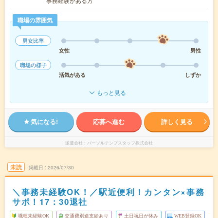
事務経験がある方
職場の雰囲気
男女比率
女性
男性
職場の様子
活気がある
しずか
もっと見る
気になる!
応募へ進む
詳しく見る
派遣会社
パーソルテンプスタッフ株式会社
未読
掲載日
2026/07/30
＼事務未経験OK！／駅近便利！カンタン×事務
サポ！17：30退社
職種未経験OK
交通費別途支給あり
土日祝日が休み
WEB登録OK