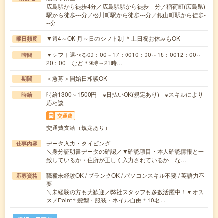
広島駅から徒歩4分／広島駅駅から徒歩---分／稲荷町(広島県)
駅から徒歩---分／松川町駅から徒歩---分／銀山町駅から徒歩-
--分
▼週4～OK 月～日のシフト制 ＊土日祝お休みもOK
曜日頻度
▼シフト選べる09：00～17：0010：00～18：0012：00～
時間
20：00 など＊9時～21時…
＜急募＞開始日相談OK
期間
時給1300～1500円 ※日払いOK(規定あり) ※スキルにより
時給
応相談
交通費
交通費支給（規定あり）
データ入力・タイピング
仕事内容
＼身分証明書データの確認／▼確認項目・本人確認情報と一
致しているか・住所が正しく入力されているか な…
職種未経験OK / ブランクOK / パソコンスキル不要 / 英語力不
応募資格
要
＼未経験の方も大歓迎／弊社スタッフも多数活躍中！▼オス
スメPoint＊髪型・服装・ネイル自由＊10名…