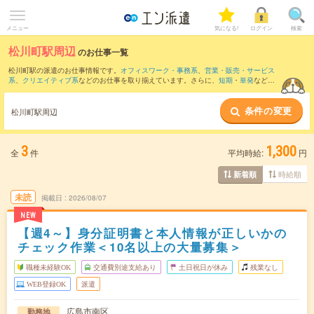
メニュー
気になる!
ログイン
検索
松川町駅周辺
のお仕事一覧
松川町駅の派遣のお仕事情報です。
オフィスワーク・事務系
、
営業・販売・サービス
系
、
クリエイティブ系
などのお仕事を取り揃えています。さらに、
短期
・
単発
などの
期間や、
職種未経験OK
などのこだわり条件で絞り込んでいただけます。
条件の変更
また、
広島駅
・
本通駅
・
八丁堀(広島県)駅
・
紙屋町東駅
・
紙屋町西駅
など近隣駅のお仕
松川町駅周辺
事もご確認いただけます。
3
1,300
全
件
平均時給:
円
時給順
新着順
未読
掲載日
2026/08/07
NEW
【週4～】身分証明書と本人情報が正しいかの
チェック作業＜10名以上の大量募集＞
職種未経験OK
交通費別途支給あり
土日祝日が休み
残業なし
WEB登録OK
派遣
広島市南区
勤務地