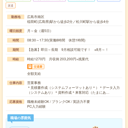
派遣
広島市南区
勤務地
稲荷町(広島県)駅から徒歩2分／松川町駅から徒歩4分
月～金（週5日）
曜日頻度
08:30～17:30(実働8時間 休憩1時間)
時間
【急募】即日～長期 9月相談可能です！ ※8月～！
期間
時給1270円 月収例 203,200円+残業代
時給
交通費
全額支給
営業事務
仕事内容
＊見積書作成（システムフォーマットあり＊）＊データ入力
（システムあり）＊資料作成＊来客対応（たまにあ…
職種未経験OK / ブランクOK / 英語力不要
応募資格
PC入力経験
職場の雰囲気