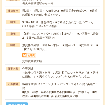
長久手古戦場駅から---分
週3日～（週2日～も相談OK） ■曜日固定の相談OK！ ■希望
曜日頻度
の曜日があればご相談ください！
9:00～18:00（休憩60分）■ご希望があれば下記シフトも
時間
OK！早番 7:00～16:00遅番 …
【8月中のスタートOK！急募！】2カ月～ ■ご応募から最短
期間
2～3日後に就業が可能です！
無資格未経験：時給1450円～ ■週払いOK ■扶養内OK ■
時給
日収1万1600円以上
交通費
交通費全額支給
介護関連
仕事内容
≪散歩に付き添ったり、お話し相手になったり≫「え？意外
に簡単！」と思うくらい、スグできる仕事からスタ…
職種未経験OK / ブランクOK / パソコンスキル不要 / 英語力不
応募資格
要
■資格・経験・年齢不問■学歴不問■10名以上採用予定！■履
歴書不要■面談確約■社会保険完備■社員登用…