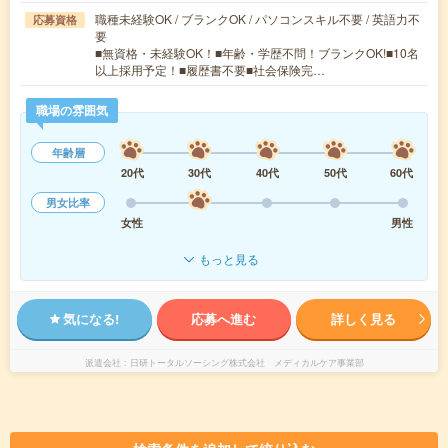
職種未経験OK / ブランクOK / パソコンスキル不要 / 英語力不
応募資格
要
■無資格・未経験OK！■年齢・学歴不問！ブランクOK!■10名
以上採用予定！■履歴書不要■社会保険完…
職場の雰囲気
年齢層
20代
30代
40代
50代
60代
男女比率
女性
男性
もっと見る
気になる!
応募へ進む
詳しく見る
派遣会社
日研トータルソーシング株式会社 メディカルケア事業部