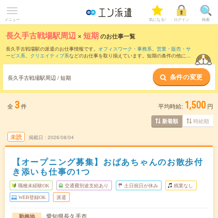
メニュー
気になる!
ログイン
検索
長久手古戦場駅周辺
×
短期
のお仕事一覧
長久手古戦場駅の派遣のお仕事情報です。
オフィスワーク・事務系
、
営業・販売・サ
ービス系
、
クリエイティブ系
などのお仕事を取り揃えています。短期の条件の他に、
交通費別途支給あり
、
職種未経験OK
、
友だちと一緒の応募OK
などでもお探し頂けま
す。
条件の変更
長久手古戦場駅周辺 / 短期
3
1,500
全
件
平均時給:
円
時給順
新着順
未読
掲載日
2026/08/04
【オープニング募集】おばあちゃんのお散歩付
き添いも仕事の1つ
職種未経験OK
交通費別途支給あり
土日祝日が休み
残業なし
WEB登録OK
派遣
愛知県長久手市
勤務地