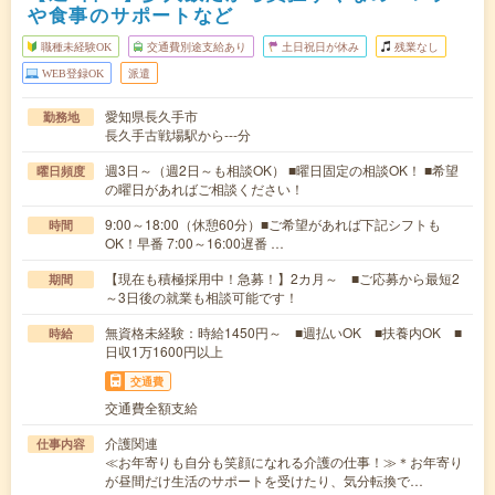
や食事のサポートなど
職種未経験OK
交通費別途支給あり
土日祝日が休み
残業なし
WEB登録OK
派遣
愛知県長久手市
勤務地
長久手古戦場駅から---分
週3日～（週2日～も相談OK） ■曜日固定の相談OK！ ■希望
曜日頻度
の曜日があればご相談ください！
9:00～18:00（休憩60分）■ご希望があれば下記シフトも
時間
OK！早番 7:00～16:00遅番 …
【現在も積極採用中！急募！】2カ月～ ■ご応募から最短2
期間
～3日後の就業も相談可能です！
無資格未経験：時給1450円～ ■週払いOK ■扶養内OK ■
時給
日収1万1600円以上
交通費
交通費全額支給
介護関連
仕事内容
≪お年寄りも自分も笑顔になれる介護の仕事！≫＊お年寄り
が昼間だけ生活のサポートを受けたり、気分転換で…