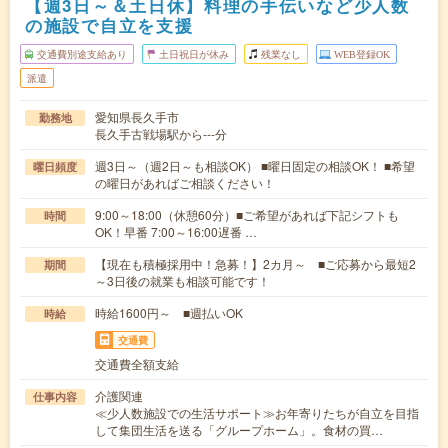
【週3日～＆土日休】料理の手伝いなど少人数
の施設で自立を支援
交通費別途支給あり
土日祝日が休み
残業なし
WEB登録OK
派遣
愛知県長久手市
勤務地
長久手古戦場駅から---分
週3日～（週2日～も相談OK） ■曜日固定の相談OK！ ■希望
曜日頻度
の曜日があればご相談ください！
9:00～18:00（休憩60分）■ご希望があれば下記シフトも
時間
OK！早番 7:00～16:00遅番 …
【現在も積極採用中！急募！】2カ月～ ■ご応募から最短2
期間
～3日後の就業も相談可能です！
時給1600円～ ■週払いOK
時給
交通費
交通費全額支給
介護関連
仕事内容
≪少人数施設での生活サポート≫お年寄りたちが自立を目指
して集団生活を送る「グループホーム」。食材の買…