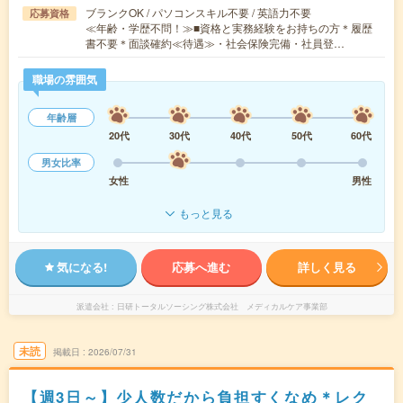
ブランクOK / パソコンスキル不要 / 英語力不要
応募資格
≪年齢・学歴不問！≫■資格と実務経験をお持ちの方＊履歴
書不要＊面談確約≪待遇≫・社会保険完備・社員登…
職場の雰囲気
年齢層
20代
30代
40代
50代
60代
男女比率
女性
男性
もっと見る
気になる!
応募へ進む
詳しく見る
派遣会社
日研トータルソーシング株式会社 メディカルケア事業部
未読
掲載日
2026/07/31
【週3日～】少人数だから負担すくなめ＊レク