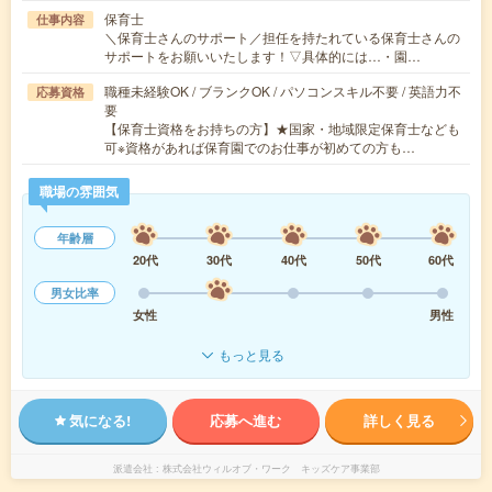
保育士
仕事内容
＼保育士さんのサポート／担任を持たれている保育士さんの
サポートをお願いいたします！▽具体的には…・園…
職種未経験OK / ブランクOK / パソコンスキル不要 / 英語力不
応募資格
要
【保育士資格をお持ちの方】★国家・地域限定保育士なども
可※資格があれば保育園でのお仕事が初めての方も…
職場の雰囲気
年齢層
20代
30代
40代
50代
60代
男女比率
女性
男性
もっと見る
気になる!
応募へ進む
詳しく見る
派遣会社
株式会社ウィルオブ・ワーク キッズケア事業部