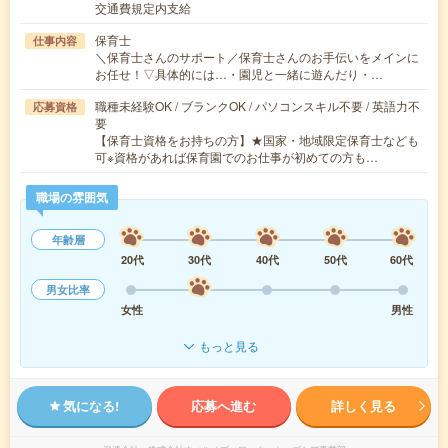
交通費規定内支給
保育士
仕事内容
＼保育士さんのサポート／保育士さんのお手伝いをメインに
お任せ！▽具体的には…・園児と一緒に遊んだり・…
職種未経験OK / ブランクOK / パソコンスキル不要 / 英語力不
応募資格
要
【保育士資格をお持ちの方】★国家・地域限定保育士なども
可※資格があれば保育園でのお仕事が初めての方も…
職場の雰囲気
年齢層
20代
30代
40代
50代
60代
男女比率
女性
男性
もっと見る
気になる!
応募へ進む
詳しく見る