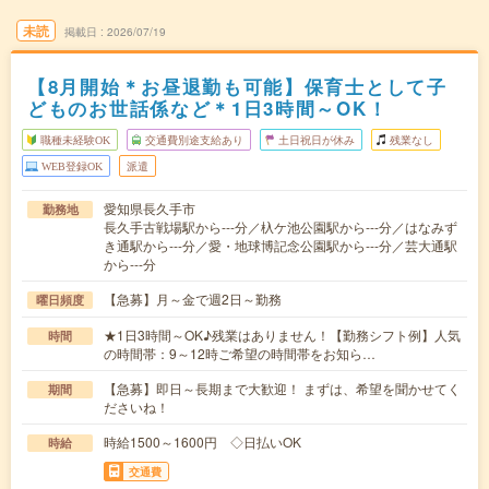
未読
掲載日
2026/07/19
【8月開始＊お昼退勤も可能】保育士として子
どものお世話係など＊1日3時間～OK！
職種未経験OK
交通費別途支給あり
土日祝日が休み
残業なし
WEB登録OK
派遣
愛知県長久手市
勤務地
長久手古戦場駅から---分／杁ケ池公園駅から---分／はなみず
き通駅から---分／愛・地球博記念公園駅から---分／芸大通駅
から---分
【急募】月～金で週2日～勤務
曜日頻度
★1日3時間～OK♪残業はありません！【勤務シフト例】人気
時間
の時間帯：9～12時ご希望の時間帯をお知ら…
【急募】即日～長期まで大歓迎！ まずは、希望を聞かせてく
期間
ださいね！
時給1500～1600円 ◇日払いOK
時給
交通費