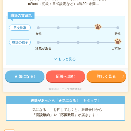
■Word（初級：書式設定など）※週20h未満…
職場の雰囲気
男女比率
女性
男性
職場の様子
活気がある
しずか
もっと見る
気になる!
応募へ進む
詳しく見る
派遣会社
エンプロ株式会社
興味があったら「★気になる！」をタップ！
「気になる！」を押しておくと、派遣会社から
「面談確約」
や
「応募歓迎」
が届きます！