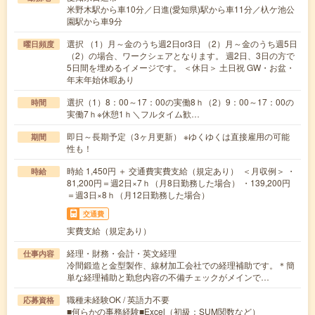
米野木駅から車10分／日進(愛知県)駅から車11分／杁ケ池公
園駅から車9分
選択 （1）月～金のうち週2日or3日 （2）月～金のうち週5日
曜日頻度
（2）の場合、ワークシェアとなります。 週2日、3日の方で
5日間を埋めるイメージです。 ＜休日＞ 土日祝 GW・お盆・
年末年始休暇あり
選択（1）8：00～17：00の実働8ｈ（2）9：00～17：00の
時間
実働7ｈ※休憩1ｈ＼フルタイム歓…
即日～長期予定（3ヶ月更新） ※ゆくゆくは直接雇用の可能
期間
性も！
時給 1,450円 ＋ 交通費実費支給（規定あり） ＜月収例＞ ・
時給
81,200円＝週2日×7ｈ（月8日勤務した場合） ・139,200円
＝週3日×8ｈ（月12日勤務した場合）
交通費
実費支給（規定あり）
経理・財務・会計・英文経理
仕事内容
冷間鍛造と金型製作、線材加工会社での経理補助です。＊簡
単な経理補助と勤怠内容の不備チェックがメインで…
職種未経験OK / 英語力不要
応募資格
■何らかの事務経験■Excel（初級：SUM関数など）