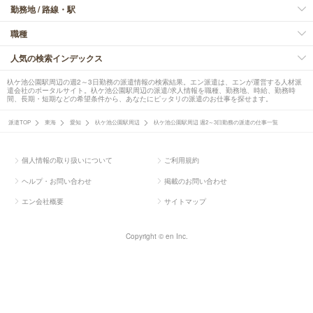
勤務地 / 路線・駅
職種
人気の検索インデックス
杁ケ池公園駅周辺の週2～3日勤務の派遣情報の検索結果。エン派遣は、エンが運営する人材派
遣会社のポータルサイト。杁ケ池公園駅周辺の派遣/求人情報を職種、勤務地、時給、勤務時
間、長期・短期などの希望条件から、あなたにピッタリの派遣のお仕事を探せます。
派遣TOP
東海
愛知
杁ケ池公園駅周辺
杁ケ池公園駅周辺 週2～3日勤務の派遣の仕事一覧
個人情報の取り扱いについて
ご利用規約
ヘルプ・お問い合わせ
掲載のお問い合わせ
エン会社概要
サイトマップ
Copyright © en Inc.