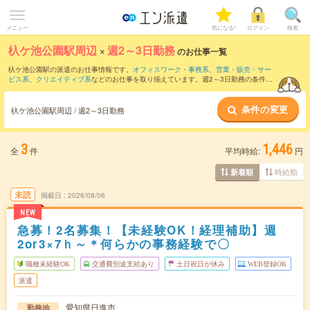
メニュー
気になる!
ログイン
検索
杁ケ池公園駅周辺
×
週2～3日勤務
のお仕事一覧
杁ケ池公園駅の派遣のお仕事情報です。
オフィスワーク・事務系
、
営業・販売・サー
ビス系
、
クリエイティブ系
などのお仕事を取り揃えています。週2～3日勤務の条件の
他に、
交通費別途支給あり
、
職種未経験OK
、
友だちと一緒の応募OK
などのこだわり
条件も取り揃えています。
条件の変更
杁ケ池公園駅周辺 / 週2～3日勤務
3
1,446
全
件
平均時給:
円
時給順
新着順
未読
掲載日
2026/08/06
NEW
急募！2名募集！【未経験OK！経理補助】週
2or3×7ｈ～＊何らかの事務経験で〇
職種未経験OK
交通費別途支給あり
土日祝日が休み
WEB登録OK
派遣
愛知県日進市
勤務地