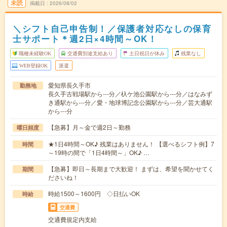
未読
掲載日
2026/08/02
＼シフト自己申告制！／保護者対応なしの保育
士サポート＊週2日×4時間～OK！
職種未経験OK
交通費別途支給あり
土日祝日が休み
残業なし
WEB登録OK
派遣
愛知県長久手市
勤務地
長久手古戦場駅から---分／杁ケ池公園駅から---分／はなみず
き通駅から---分／愛・地球博記念公園駅から---分／芸大通駅
から---分
【急募】月～金で週2日～勤務
曜日頻度
★1日4時間～OK♪ 残業はありません！ 【選べるシフト例】7
時間
～19時の間で「1日4時間～」OK♪ …
【急募】即日～長期まで大歓迎！ まずは、希望を聞かせてく
期間
ださいね！
時給1500～1600円 ◇日払いOK
時給
交通費
交通費規定内支給