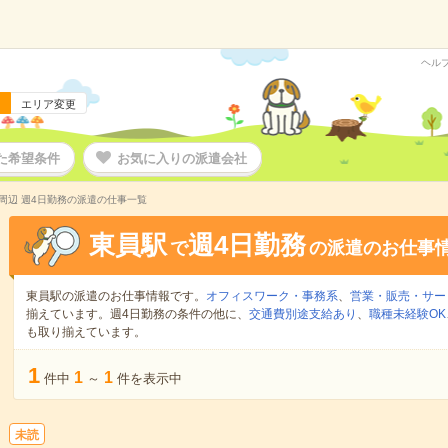
ヘル
エリア変更
た希望条件
お気に入りの派遣会社
周辺 週4日勤務の派遣の仕事一覧
東員駅
週4日勤務
で
の派遣のお仕事
東員駅の派遣のお仕事情報です。
オフィスワーク・事務系
、
営業・販売・サー
揃えています。週4日勤務の条件の他に、
交通費別途支給あり
、
職種未経験OK
も取り揃えています。
1
1
1
件中
～
件を表示中
未読