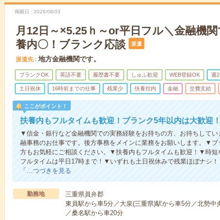
掲載日
2026/08/03
月12日～×5.25ｈ～or平日フル＼金融機
養内〇！ブランク応談
派遣
地方金融機関です。
派遣先
ブランクOK
英語不要
履歴書不要
しゅふ歓迎
WEB登録OK
週
土日祝休
16時前までの仕事
残業少
扶養控内
金融
交費支給
ここがポイント！
扶養内もフルタイムも歓迎！ブランク5年以内は大歓迎！
▼信金・銀行など金融機関での実務経験をお持ちの方、お待ちしてい
融事務のお仕事です。後方事務をメインに業務をお願いします。▼ブ
方もお気軽にご相談ください。▼扶養内もフルタイムも歓迎！▼時短な
フルタイムは平日17時まで！▼いずれも土日祝休みで残業ほぼナシ
「…
つづきを見る
勤務地
三重県員弁郡
東員駅から車5分／大泉(三重県)駅から車5分／北勢中
／桑名駅から車20分