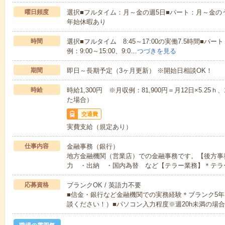
曜日頻度
選択■フルタイム：月～金の週5日■パート：月～金の
年始休暇あり
時間
選択■フルタイム 8:45～17:00の実働7.5時間■パー
例：9:00～15:00、9:0…
つづきを見る
期間
即日～長期予定（3ヶ月更新） ※開始日相談OK！
時給
時給1,300円 ※月収例：81,900円＝月12日×5.25ｈ、
た場合）
交通費
実費支給（規定あり）
仕事内容
金融事務（銀行）
地方金融機関（営業店）での金融事務です。【後方事
力 ・出納 ・国内為替 など【テラー業務】＊テラ
応募資格
ブランクOK / 英語力不要
■信金・銀行など金融機関での実務経験＊ブランク5
談ください！）■パソコン入力程度※週20h未満の場