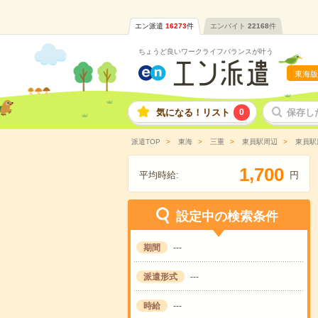
エン派遣
16273
件
エンバイト
22168
件
ちょうど良いワークライフバランスが叶う
東海版
気になる！リスト
0
保存し
派遣TOP
東海
三重
東員駅周辺
東員駅
,
1
7
0
0
平均時給:
円
設定中の検索条件
期間
---
派遣形式
---
時給
---