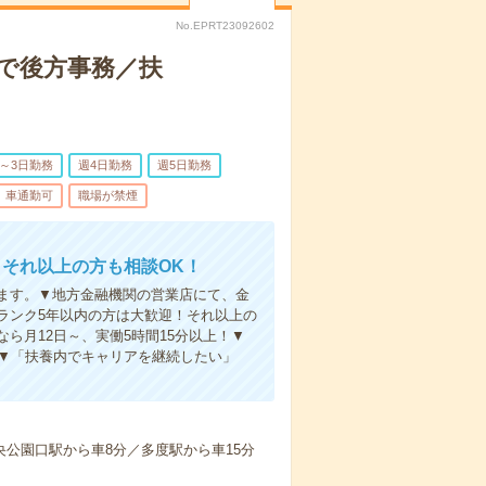
No.EPRT23092602
関で後方事務／扶
2～3日勤務
週4日勤務
週5日勤務
車通勤可
職場が禁煙
それ以上の方も相談OK！
ます。▼地方金融機関の営業店にて、金
ランク5年以内の方は大歓迎！それ以上の
ら月12日～、実働5時間15分以上！▼
！▼「扶養内でキャリアを継続したい」
央公園口駅から車8分／多度駅から車15分