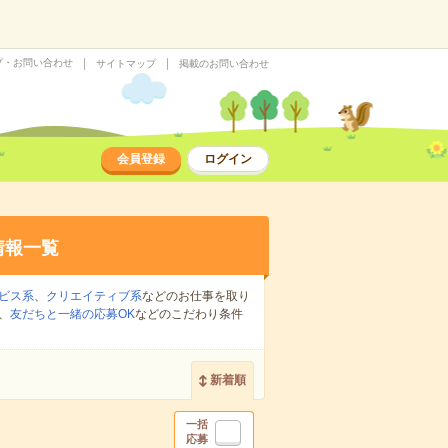
プ・お問い合わせ
サイトマップ
掲載のお問い合わせ
会員登録
ログイン
情報一覧
ビス系
、
クリエイティブ系
などのお仕事を取り
、
友だちと一緒の応募OK
などのこだわり条件
新着順
一括
応募