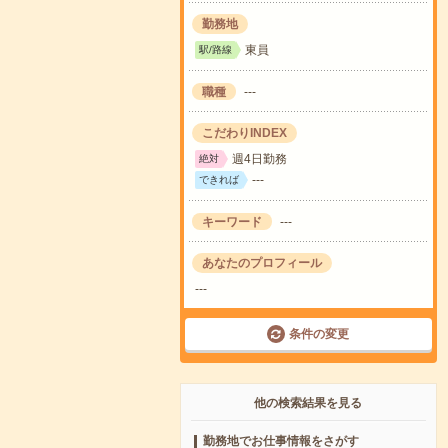
勤務地
東員
駅/路線
職種
---
こだわりINDEX
週4日勤務
絶対
---
できれば
キーワード
---
あなたのプロフィール
---
条件の変更
他の検索結果を見る
勤務地でお仕事情報をさがす