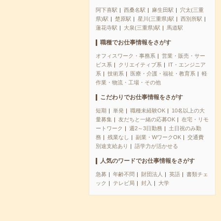
阿下喜駅
西桑名駅
麻生田駅
穴太(三重
県)駅
楚原駅
星川(三重県)駅
西別所駅
蓮花寺駅
大泉(三重県)駅
馬道駅
職種でお仕事情報をさがす
オフィスワーク・事務系
営業・販売・サー
ビス系
クリエイティブ系
IT・エンジニア
系
技術系
医療・介護・福祉・教育系
軽
作業・物流・工場・その他
こだわりでお仕事情報をさがす
短期
単発
職種未経験OK
10名以上の大
量募集
友だちと一緒の応募OK
在宅・リモ
ートワーク
週2～3日勤務
土日祝のみ勤
務
残業なし
副業・WワークOK
交通費
別途支給あり
語学力が活かせる
人気のワードでお仕事情報をさがす
急募
年齢不問
財団法人
英語
書類チェ
ック
テレビ局
封入
大学