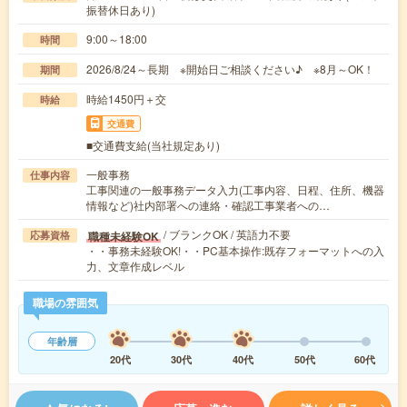
振替休日あり)
9:00～18:00
時間
2026/8/24～長期 ※開始日ご相談ください♪ ※8月～OK！
期間
時給1450円＋交
時給
交通費
■交通費支給(当社規定あり)
一般事務
仕事内容
工事関連の一般事務データ入力(工事内容、日程、住所、機器
情報など)社内部署への連絡・確認工事業者への…
/ ブランクOK / 英語力不要
職種未経験OK
応募資格
・・事務未経験OK!・・PC基本操作:既存フォーマットへの入
力、文章作成レベル
職場の雰囲気
年齢層
20代
30代
40代
50代
60代