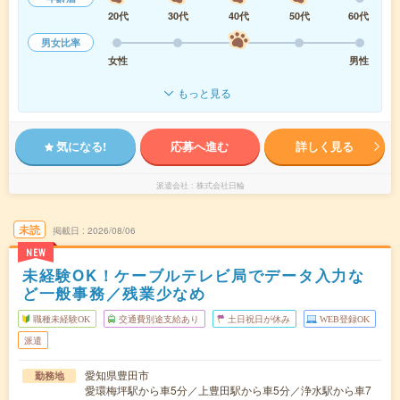
20代
30代
40代
50代
60代
男女比率
女性
男性
もっと見る
気になる!
応募へ進む
詳しく見る
派遣会社
株式会社日輪
未読
掲載日
2026/08/06
NEW
未経験OK！ケーブルテレビ局でデータ入力な
ど一般事務／残業少なめ
職種未経験OK
交通費別途支給あり
土日祝日が休み
WEB登録OK
派遣
愛知県豊田市
勤務地
愛環梅坪駅から車5分／上豊田駅から車5分／浄水駅から車7