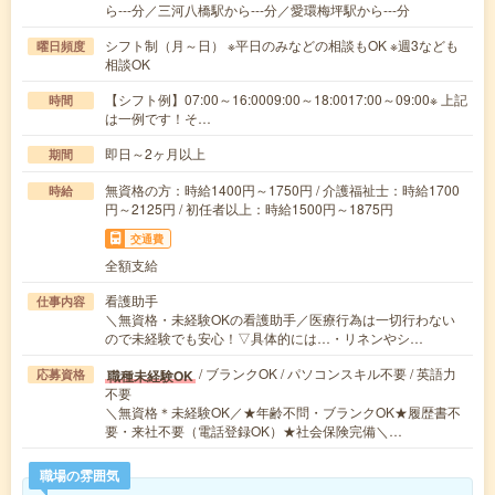
ら---分／三河八橋駅から---分／愛環梅坪駅から---分
シフト制（月～日） ※平日のみなどの相談もOK ※週3なども
曜日頻度
相談OK
【シフト例】07:00～16:0009:00～18:0017:00～09:00※ 上記
時間
は一例です！そ…
即日～2ヶ月以上
期間
無資格の方：時給1400円～1750円 / 介護福祉士：時給1700
時給
円～2125円 / 初任者以上：時給1500円～1875円
交通費
全額支給
看護助手
仕事内容
＼無資格・未経験OKの看護助手／医療行為は一切行わない
ので未経験でも安心！▽具体的には…・リネンやシ…
/ ブランクOK / パソコンスキル不要 / 英語力
職種未経験OK
応募資格
不要
＼無資格＊未経験OK／★年齢不問・ブランクOK★履歴書不
要・来社不要（電話登録OK）★社会保険完備＼…
職場の雰囲気