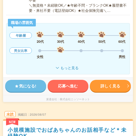
＼無資格＊未経験OK／★年齢不問・ブランクOK★履歴書不
要・来社不要（電話登録OK）★社会保険完備＼…
職場の雰囲気
年齢層
20代
30代
40代
50代
60代
男女比率
女性
男性
もっと見る
気になる!
応募へ進む
詳しく見る
派遣会社
株式会社ニッソーネット
未読
掲載日
2026/08/07
NEW
小規模施設でおばあちゃんのお話相手など＊未
経験OK