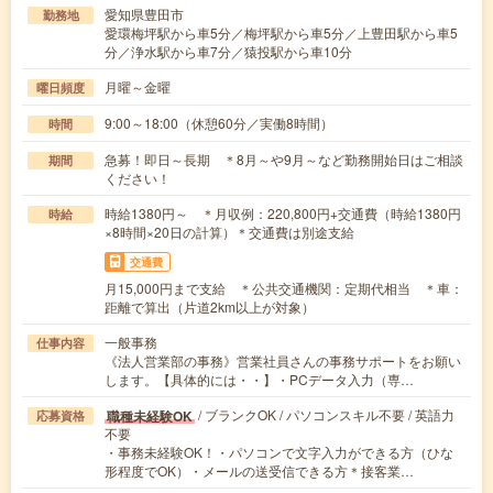
愛知県豊田市
勤務地
愛環梅坪駅から車5分／梅坪駅から車5分／上豊田駅から車5
分／浄水駅から車7分／猿投駅から車10分
月曜～金曜
曜日頻度
9:00～18:00（休憩60分／実働8時間）
時間
急募！即日～長期 ＊8月～や9月～など勤務開始日はご相談
期間
ください！
時給1380円～ ＊月収例：220,800円+交通費（時給1380円
時給
×8時間×20日の計算）＊交通費は別途支給
交通費
月15,000円まで支給 ＊公共交通機関：定期代相当 ＊車：
距離で算出（片道2km以上が対象）
一般事務
仕事内容
《法人営業部の事務》営業社員さんの事務サポートをお願い
します。【具体的には・・】・PCデータ入力（専…
/ ブランクOK / パソコンスキル不要 / 英語力
職種未経験OK
応募資格
不要
・事務未経験OK！・パソコンで文字入力ができる方（ひな
形程度でOK）・メールの送受信できる方＊接客業…