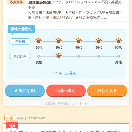
/ ブランクOK / パソコンスキル不要 / 英語力
職種未経験OK
応募資格
不要
＼無資格＊未経験OK／★年齢不問・ブランクOK★履歴書不
要・来社不要（電話登録OK）★社会保険完備＼…
職場の雰囲気
年齢層
20代
30代
40代
50代
60代
男女比率
女性
男性
もっと見る
気になる!
応募へ進む
詳しく見る
派遣会社
株式会社ニッソーネット
未読
掲載日
2026/08/07
NEW