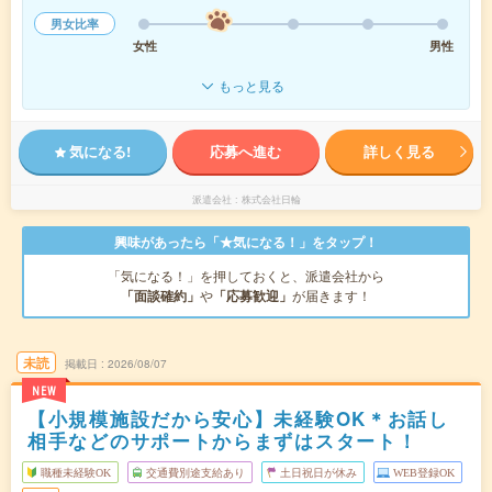
男女比率
女性
男性
もっと見る
気になる!
応募へ進む
詳しく見る
派遣会社
株式会社日輪
興味があったら「★気になる！」をタップ！
「気になる！」を押しておくと、派遣会社から
「面談確約」
や
「応募歓迎」
が届きます！
未読
掲載日
2026/08/07
NEW
【小規模施設だから安心】未経験OK＊お話し
相手などのサポートからまずはスタート！
職種未経験OK
交通費別途支給あり
土日祝日が休み
WEB登録OK