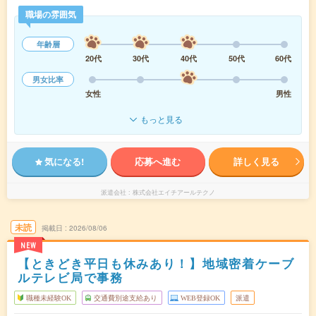
職場の雰囲気
年齢層
20代
30代
40代
50代
60代
男女比率
女性
男性
もっと見る
気になる!
応募へ進む
詳しく見る
派遣会社
株式会社エイチアールテクノ
未読
掲載日
2026/08/06
NEW
【ときどき平日も休みあり！】地域密着ケーブ
ルテレビ局で事務
職種未経験OK
交通費別途支給あり
WEB登録OK
派遣