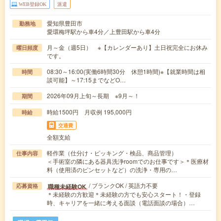
WEB登録OK
派遣
愛知県豊田市
勤務地
愛環梅坪駅から車4分／上豊田駅から車4分
月～金（週5日） ※【カレンダーあり】土日祝完全にお休み
曜日頻度
です。
08:30～16:00(実働6時間30分 休憩1時間)※【就業時間は相
時間
談可能】～17:15までなどO…
2026年09月上旬～長期 ※9月～！
期間
時給1500円 月収例 195,000円
時給
交通費
全額支給
軽作業（仕分け・ピッキング・検品、商品管理）
仕事内容
＜手術室の隣にある器具洗浄roomでのお仕事です＞＊医療材
料（使用済のピンセットなど）の洗浄・専用の…
/ ブランクOK / 英語力不要
職種未経験OK
応募資格
＊未経験の方歓迎＊未経験の方でも安心スタート！・登録
時、キャリアを一緒に考える面談（電話面談の場合）…