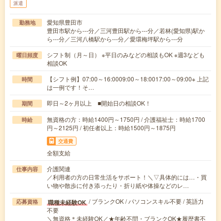
派遣
愛知県豊田市
勤務地
豊田市駅から---分／三河豊田駅から---分／若林(愛知県)駅か
ら---分／三河八橋駅から---分／愛環梅坪駅から---分
シフト制（月～日） ※平日のみなどの相談もOK ※週3なども
曜日頻度
相談OK
【シフト例】07:00～16:0009:00～18:0017:00～09:00※ 上記
時間
は一例です！そ…
即日～2ヶ月以上 ■開始日の相談OK！
期間
無資格の方：時給1400円～1750円 / 介護福祉士：時給1700
時給
円～2125円 / 初任者以上：時給1500円～1875円
交通費
全額支給
介護関連
仕事内容
／利用者の方の日常生活をサポート！＼▽具体的には…・買
い物や散歩に付き添ったり・折り紙や体操などのレ…
/ ブランクOK / パソコンスキル不要 / 英語力
職種未経験OK
応募資格
不要
＼無資格＊未経験OK／★年齢不問・ブランクOK★履歴書不