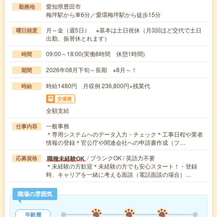
愛知県豊田市
勤務地
梅坪駅から車6分／愛環梅坪駅から徒歩15分
月～金（週5日） ※基本は土日祝休（月3回ほど交代で土日
曜日頻度
出勤、振替休とれます）
09:00～18:00(実働8時間 休憩1時間)
時間
2026年08月下旬～長期 ※8月～！
期間
時給1480円 月収例 236,800円+残業代
時給
交通費
全額支給
一般事務
仕事内容
＊専用システムへのデータ入力・チェック＊工事日程や業者
情報の登録＊官公庁や関連会社への申請書作成（フ…
/ ブランクOK / 英語力不要
職種未経験OK
応募資格
＊未経験の方歓迎＊未経験の方でも安心スタート！・登録
時、キャリアを一緒に考える面談（電話面談の場合）…
職場の雰囲気
年齢層