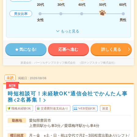
20代
30代
40代
50代
60代
男女比率
女性
男性
もっと見る
気になる!
応募へ進む
詳しく見る
派遣会社
パーソルテンプスタッフ株式会社 （旧テンプスタッフ株式会社）
未読
掲載日
2026/08/06
NEW
時短相談可！未経験OK*通信会社でかんたん事
務<2名募集！>
職種未経験OK
交通費別途支給あり
WEB登録OK
派遣
愛知県豊田市
勤務地
上豊田駅から車3分／愛環梅坪駅から車4分
月～金 ※土・日・祝は交代で月2～3回程度出勤あり(シフト/
曜日頻度