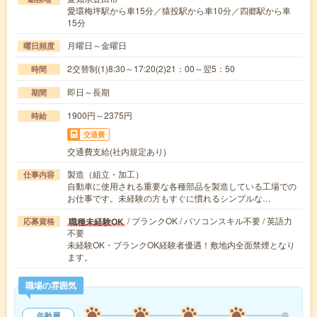
愛環梅坪駅から車15分／猿投駅から車10分／四郷駅から車
15分
月曜日～金曜日
曜日頻度
2交替制(1)8:30～17:20(2)21：00～翌5：50
時間
即日～長期
期間
1900円～2375円
時給
交通費
交通費支給(社内規定あり)
製造（組立・加工）
仕事内容
自動車に使用される重要な各種部品を製造している工場での
お仕事です。未経験の方もすぐに慣れるシンプルな…
/ ブランクOK / パソコンスキル不要 / 英語力
職種未経験OK
応募資格
不要
未経験OK・ブランクOK経験者優遇！敷地内全面禁煙となり
ます。
職場の雰囲気
年齢層