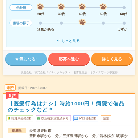
年齢層
20代
30代
40代
50代
60代
職場の様子
活気がある
しずか
もっと見る
気になる!
応募へ進む
詳しく見る
派遣会社
株式会社メイテックキャスト 名古屋支店 オフィスワーク事業部
未読
掲載日
2026/08/07
NEW
【医療行為はナシ】時給1400円！病院で備品
のチェックなど＊
職種未経験OK
交通費別途支給あり
WEB登録OK
派遣
愛知県豊田市
勤務地
豊田市駅から---分／三河豊田駅から---分／若林(愛知県)駅か