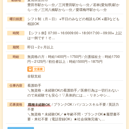
豊田市駅から---分／三河豊田駅から---分／若林(愛知県)駅か
ら---分／三河八橋駅から---分／愛環梅坪駅から---分
シフト制（月～日） ※平日のみなどの相談もOK ※週3なども
曜日頻度
相談OK
【シフト例】07:00～16:0009:00～18:0017:00～09:00※ 上記
時間
は一例です！そ…
即日～2ヶ月以上
期間
無資格の方：時給1400円～1750円 / 介護福祉士：時給1700
時給
円～2125円 / 初任者以上：時給1500円～1875円
交通費
全額支給
看護助手
仕事内容
＼無資格・未経験OKの看護助手／医療行為は一切行わない
ので未経験でも安心！▽具体的には…・リネンやシ…
/ ブランクOK / パソコンスキル不要 / 英語力
職種未経験OK
応募資格
不要
＼無資格＊未経験OK／★年齢不問・ブランクOK★履歴書不
要・来社不要（電話登録OK）★社会保険完備＼…