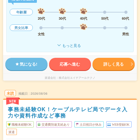
年齢層
20代
30代
40代
50代
60代
男女比率
女性
男性
もっと見る
気になる!
応募へ進む
詳しく見る
派遣会社
株式会社エイチアールテクノ
未読
掲載日
2026/08/06
NEW
事務未経験OK！ケーブルテレビ局でデータ入
力や資料作成など事務
職種未経験OK
交通費別途支給あり
土日祝日が休み
WEB登録OK
派遣