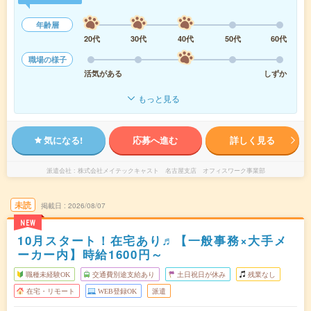
年齢層
20代
30代
40代
50代
60代
職場の様子
活気がある
しずか
もっと見る
気になる!
応募へ進む
詳しく見る
派遣会社
株式会社メイテックキャスト 名古屋支店 オフィスワーク事業部
未読
掲載日
2026/08/07
NEW
10月スタート！在宅あり♬【一般事務×大手メ
ーカー内】時給1600円～
職種未経験OK
交通費別途支給あり
土日祝日が休み
残業なし
在宅・リモート
WEB登録OK
派遣