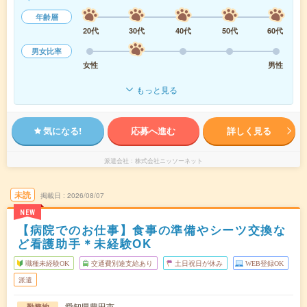
年齢層
20代
30代
40代
50代
60代
男女比率
女性
男性
もっと見る
気になる!
応募へ進む
詳しく見る
派遣会社
株式会社ニッソーネット
未読
掲載日
2026/08/07
NEW
【病院でのお仕事】食事の準備やシーツ交換な
ど看護助手＊未経験OK
職種未経験OK
交通費別途支給あり
土日祝日が休み
WEB登録OK
派遣
愛知県豊田市
勤務地