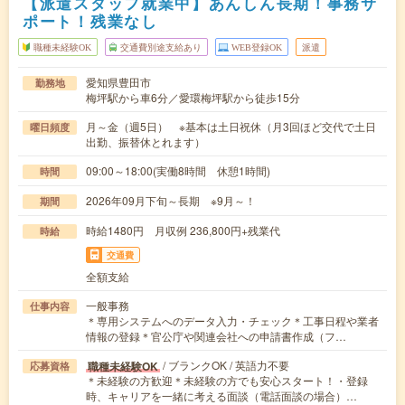
【派遣スタッフ就業中】あんしん長期！事務サ
ポート！残業なし
職種未経験OK
交通費別途支給あり
WEB登録OK
派遣
愛知県豊田市
勤務地
梅坪駅から車6分／愛環梅坪駅から徒歩15分
月～金（週5日） ※基本は土日祝休（月3回ほど交代で土日
曜日頻度
出勤、振替休とれます）
09:00～18:00(実働8時間 休憩1時間)
時間
2026年09月下旬～長期 ※9月～！
期間
時給1480円 月収例 236,800円+残業代
時給
交通費
全額支給
一般事務
仕事内容
＊専用システムへのデータ入力・チェック＊工事日程や業者
情報の登録＊官公庁や関連会社への申請書作成（フ…
/ ブランクOK / 英語力不要
職種未経験OK
応募資格
＊未経験の方歓迎＊未経験の方でも安心スタート！・登録
時、キャリアを一緒に考える面談（電話面談の場合）…