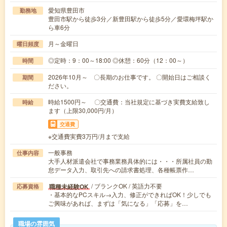
愛知県豊田市
勤務地
豊田市駅から徒歩3分／新豊田駅から徒歩5分／愛環梅坪駅か
ら車6分
月～金曜日
曜日頻度
◎定時：9：00～18:00 ◎休憩：60分（12：00～）
時間
2026年10月～ 〇長期のお仕事です。 〇開始日はご相談く
期間
ださい。
時給1500円～ 〇交通費：当社規定に基づき実費支給致し
時給
ます（上限30,000円/月）
交通費
※交通費実費3万円/月まで支給
一般事務
仕事内容
大手人材派遣会社で事務業務具体的には・・・所属社員の勤
怠データ入力、取引先への請求書処理、各種帳票作…
/ ブランクOK / 英語力不要
職種未経験OK
応募資格
・基本的なPCスキル→入力、修正ができればOK！少しでも
ご興味があれば、まずは「気になる」「応募」を…
職場の雰囲気