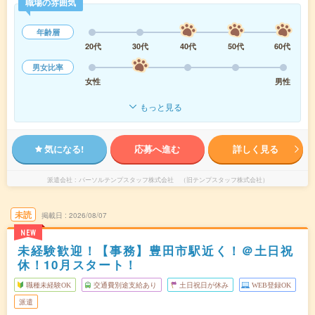
職場の雰囲気
年齢層
20代
30代
40代
50代
60代
男女比率
女性
男性
もっと見る
気になる!
応募へ進む
詳しく見る
派遣会社
パーソルテンプスタッフ株式会社 （旧テンプスタッフ株式会社）
未読
掲載日
2026/08/07
NEW
未経験歓迎！【事務】豊田市駅近く！＠土日祝
休！10月スタート！
職種未経験OK
交通費別途支給あり
土日祝日が休み
WEB登録OK
派遣