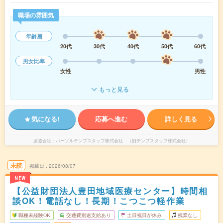
職場の雰囲気
年齢層
20代
30代
40代
50代
60代
男女比率
女性
男性
もっと見る
気になる!
応募へ進む
詳しく見る
派遣会社
パーソルテンプスタッフ株式会社 （旧テンプスタッフ株式会社）
未読
掲載日
2026/08/07
NEW
【公益財団法人豊田地域医療センター】時間相
談OK！電話なし！長期！こつこつ軽作業
職種未経験OK
交通費別途支給あり
土日祝日が休み
残業なし