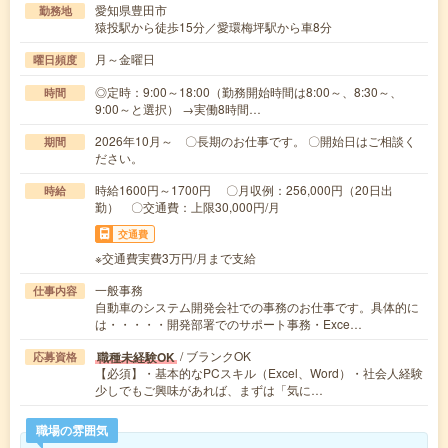
愛知県豊田市
勤務地
猿投駅から徒歩15分／愛環梅坪駅から車8分
月～金曜日
曜日頻度
◎定時：9:00～18:00（勤務開始時間は8:00～、8:30～、
時間
9:00～と選択） →実働8時間…
2026年10月～ 〇長期のお仕事です。 〇開始日はご相談く
期間
ださい。
時給1600円～1700円 〇月収例：256,000円（20日出
時給
勤） 〇交通費：上限30,000円/月
交通費
※交通費実費3万円/月まで支給
一般事務
仕事内容
自動車のシステム開発会社での事務のお仕事です。具体的に
は・・・・・開発部署でのサポート事務・Exce…
/ ブランクOK
職種未経験OK
応募資格
【必須】・基本的なPCスキル（Excel、Word）・社会人経験
少しでもご興味があれば、まずは「気に…
職場の雰囲気