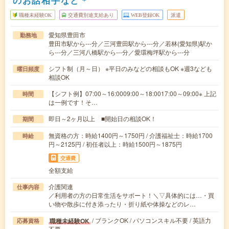
のお話相手など＊
職種未経験OK
交通費別途支給あり
WEB登録OK
派遣
愛知県豊田市
勤務地
豊田市駅から---分／三河豊田駅から---分／若林(愛知県)駅か
ら---分／三河八橋駅から---分／愛環梅坪駅から---分
シフト制（月～日） ※平日のみなどの相談もOK ※週3なども
曜日頻度
相談OK
【シフト例】07:00～16:0009:00～18:0017:00～09:00※ 上記
時間
は一例です！そ…
即日～2ヶ月以上 ■開始日の相談OK！
期間
無資格の方：時給1400円～1750円 / 介護福祉士：時給1700
時給
円～2125円 / 初任者以上：時給1500円～1875円
交通費
全額支給
介護関連
仕事内容
／利用者の方の日常生活をサポート！＼▽具体的には…・買
い物や散歩に付き添ったり・折り紙や体操などのレ…
/ ブランクOK / パソコンスキル不要 / 英語力
職種未経験OK
応募資格
不要