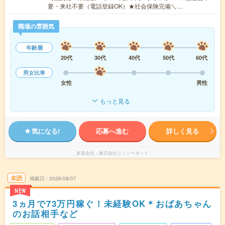
要・来社不要（電話登録OK）★社会保険完備＼…
職場の雰囲気
年齢層
20代
30代
40代
50代
60代
男女比率
女性
男性
もっと見る
気になる!
応募へ進む
詳しく見る
派遣会社
株式会社ニッソーネット
未読
掲載日
2026/08/07
NEW
3ヵ月で73万円稼ぐ！未経験OK＊おばあちゃん
のお話相手など