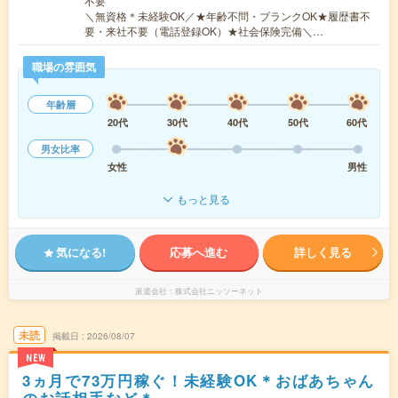
不要
＼無資格＊未経験OK／★年齢不問・ブランクOK★履歴書不
要・来社不要（電話登録OK）★社会保険完備＼…
職場の雰囲気
年齢層
20代
30代
40代
50代
60代
男女比率
女性
男性
もっと見る
気になる!
応募へ進む
詳しく見る
派遣会社
株式会社ニッソーネット
未読
掲載日
2026/08/07
NEW
3ヵ月で73万円稼ぐ！未経験OK＊おばあちゃん