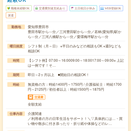
職種未経験OK
交通費別途支給あり
土日祝日が休み
WEB登録OK
派遣
愛知県豊田市
勤務地
豊田市駅から---分／三河豊田駅から---分／若林(愛知県)駅か
ら---分／三河八橋駅から---分／愛環梅坪駅から---分
シフト制（月～日） ※平日のみなどの相談もOK ※週3なども
曜日頻度
相談OK
【シフト例】07:00～16:0009:00～18:0017:00～09:00※ 上記
時間
は一例です！そ…
即日～2ヶ月以上 ■開始日の相談OK！
期間
無資格の方：時給1400円～1750円 / 介護福祉士：時給1700
時給
円～2125円 / 初任者以上：時給1500円～1875円
交通費
全額支給
介護関連
仕事内容
／利用者の方の日常生活をサポート！＼▽具体的には…・買
い物や散歩に付き添ったり・折り紙や体操などのレ…