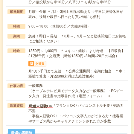
分／猿投駅から車10分／八草(リニモ)駅から車25分
月曜～金曜 ＊月2～3回土日祝出勤あり⇒平日に振替休日が
曜日頻度
取れ、役所や銀行へ行ったり買い物にも便利！
9:00～18:00（休憩60分／実働8時間）
時間
急募！即日～長期 ＊8月～、9月～など勤務開始日はお気軽
期間
にご相談ください！
1350円～1,400円 ＊スキル・経験により考慮 【月収例】
時給
21万6千円＋交通費 （時給1350円×8時間×20日の場合）
交通費
月1万5千円まで支給 ＊公共交通機関：定期代相当 ＊車：
距離で算出（片道2km未満は支給対象外）
一般事務
仕事内容
〈ケーブルテレビ局でデータ入力など一般事務〉・PCデー
タ入力 発注書や指示書作成（定型フォーム） ス…
/ ブランクOK / パソコンスキル不要 / 英語力
職種未経験OK
応募資格
不要
・事務未経験OK！・パソコン文字入力ができる方＊接客業
やサービス業からキャリアチェンジされた方が多数…
職場の雰囲気