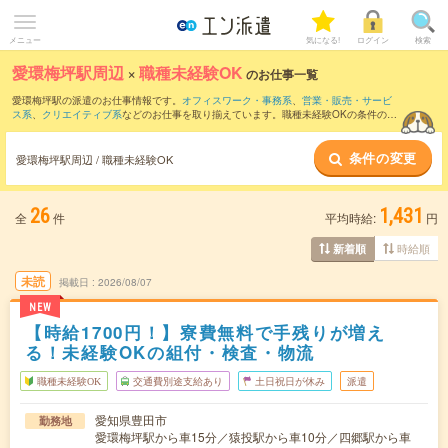
メニュー
気になる!
ログイン
検索
愛環梅坪駅周辺
×
職種未経験OK
のお仕事一覧
愛環梅坪駅の派遣のお仕事情報です。
オフィスワーク・事務系
、
営業・販売・サービ
ス系
、
クリエイティブ系
などのお仕事を取り揃えています。職種未経験OKの条件の他
に、
交通費別途支給あり
、
友だちと一緒の応募OK
、
10名以上の大量募集
などのこだ
わり条件も取り揃えています。
条件の変更
愛環梅坪駅周辺 / 職種未経験OK
26
1,431
全
件
平均時給:
円
時給順
新着順
未読
掲載日
2026/08/07
NEW
【時給1700円！】寮費無料で手残りが増え
る！未経験OKの組付・検査・物流
職種未経験OK
交通費別途支給あり
土日祝日が休み
派遣
愛知県豊田市
勤務地
愛環梅坪駅から車15分／猿投駅から車10分／四郷駅から車