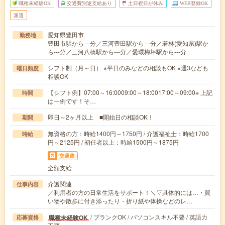
職種未経験OK
交通費別途支給あり
土日祝日が休み
WEB登録OK
派遣
愛知県豊田市
勤務地
豊田市駅から---分／三河豊田駅から---分／若林(愛知県)駅か
ら---分／三河八橋駅から---分／愛環梅坪駅から---分
シフト制（月～日） ※平日のみなどの相談もOK ※週3なども
曜日頻度
相談OK
【シフト例】07:00～16:0009:00～18:0017:00～09:00※ 上記
時間
は一例です！そ…
即日～2ヶ月以上 ■開始日の相談OK！
期間
無資格の方：時給1400円～1750円 / 介護福祉士：時給1700
時給
円～2125円 / 初任者以上：時給1500円～1875円
交通費
全額支給
介護関連
仕事内容
／利用者の方の日常生活をサポート！＼▽具体的には…・買
い物や散歩に付き添ったり・折り紙や体操などのレ…
/ ブランクOK / パソコンスキル不要 / 英語力
職種未経験OK
応募資格