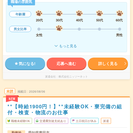
職場の雰囲気
年齢層
20代
30代
40代
50代
60代
男女比率
女性
男性
もっと見る
気になる!
応募へ進む
詳しく見る
派遣会社
株式会社ニッソーネット
未読
掲載日
2026/08/06
NEW
**【時給1900円！】**未経験OK・寮完備の組
付・検査・物流のお仕事
職種未経験OK
交通費別途支給あり
土日祝日が休み
派遣
愛知県豊田市
勤務地