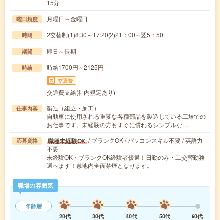
15分
月曜日～金曜日
曜日頻度
2交替制(1)8:30～17:20(2)21：00～翌5：50
時間
即日～長期
期間
時給1700円～2125円
時給
交通費
交通費支給(社内規定あり)
製造（組立・加工）
仕事内容
自動車に使用される重要な各種部品を製造している工場での
お仕事です。未経験の方もすぐに慣れるシンプルな…
/ ブランクOK / パソコンスキル不要 / 英語力
職種未経験OK
応募資格
不要
未経験OK・ブランクOK経験者優遇！日勤のみ・二交替勤務
選べます！敷地内全面禁煙となります。
職場の雰囲気
年齢層
20代
30代
40代
50代
60代