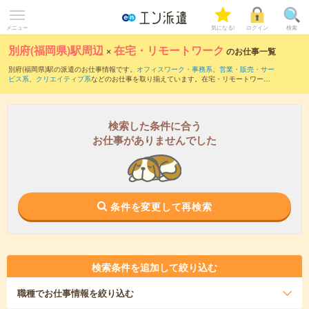
メニュー
気になる!
ログイン
検索
別府(福岡県)駅周辺
×
在宅・リモートワーク
のお仕事一覧
別府(福岡県)駅の派遣のお仕事情報です。
オフィスワーク・事務系
、
営業・販売・サー
ビス系
、
クリエイティブ系
などのお仕事を取り揃えています。在宅・リモートワーク
の条件の他に、
交通費別途支給あり
、
職種未経験OK
、
友だちと一緒の応募OK
などの
こだわり条件も取り揃えています。
検索した条件に合う
お仕事がありませんでした
条件を変更して再検索
検索条件を追加して絞り込む
職種
でお仕事情報を絞り込む