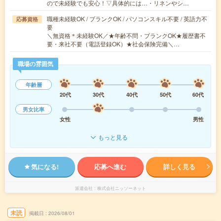
ので未経験でも安心！▽具体的には…・リネンやシ…
職種未経験OK / ブランクOK / パソコンスキル不要 / 英語力不
応募資格
要
＼無資格＊未経験OK／★年齢不問・ブランクOK★履歴書不
要・来社不要（電話登録OK）★社会保険完備＼…
職場の雰囲気
年齢層
20代
30代
40代
50代
60代
男女比率
女性
男性
もっと見る
気になる!
応募へ進む
詳しく見る
派遣会社
株式会社ニッソーネット
未読
掲載日
2026/08/01