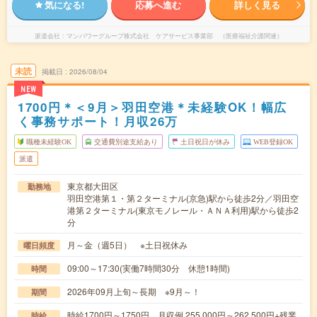
気になる!
応募へ進む
詳しく見る
派遣会社
マンパワーグループ株式会社 ケアサービス事業部 （医療福祉介護関連）
未読
掲載日
2026/08/04
NEW
1700円＊＜9月＞羽田空港＊未経験OK！幅広
く事務サポート！月収26万
職種未経験OK
交通費別途支給あり
土日祝日が休み
WEB登録OK
派遣
東京都大田区
勤務地
羽田空港第１・第２ターミナル(京急)駅から徒歩2分／羽田空
港第２ターミナル(東京モノレール・ＡＮＡ利用)駅から徒歩2
分
月～金（週5日） ※土日祝休み
曜日頻度
09:00～17:30(実働7時間30分 休憩1時間)
時間
2026年09月上旬～長期 ※9月～！
期間
時給1700円～1750円 月収例 255,000円～262,500円+残業
時給