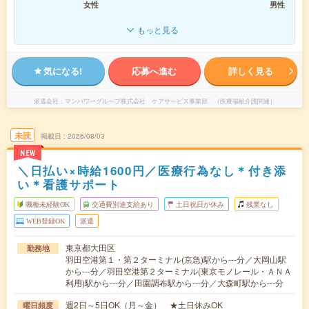
女性
男性
もっと見る
気になる!
応募へ進む
詳しく見る
派遣会社
マンパワーグループ株式会社 ケアサービス事業部 （医療福祉介護関連）
未読
掲載日
2026/08/03
NEW
＼日払い×時給1600円／医療行為なし＊付き添
い＊看護サポート
職種未経験OK
交通費別途支給あり
土日祝日が休み
残業なし
WEB登録OK
派遣
東京都大田区
勤務地
羽田空港第１・第２ターミナル(京急)駅から---分／大岡山駅
から---分／羽田空港第２ターミナル(東京モノレール・ＡＮＡ
利用)駅から---分／田園調布駅から---分／大森町駅から---分
週2日～5日OK（月～金） ★土日休みOK
曜日頻度