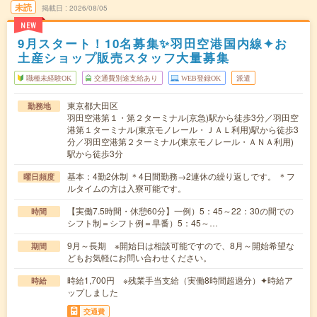
未読
掲載日
2026/08/05
NEW
9月スタート！10名募集✨羽田空港国内線✦お
土産ショップ販売スタッフ大量募集
職種未経験OK
交通費別途支給あり
WEB登録OK
派遣
東京都大田区
勤務地
羽田空港第１・第２ターミナル(京急)駅から徒歩3分／羽田空
港第１ターミナル(東京モノレール・ＪＡＬ利用)駅から徒歩3
分／羽田空港第２ターミナル(東京モノレール・ＡＮＡ利用)
駅から徒歩3分
基本：4勤2休制 ＊4日間勤務→2連休の繰り返しです。 ＊フ
曜日頻度
ルタイムの方は入寮可能です。
【実働7.5時間・休憩60分】一例）5：45～22：30の間での
時間
シフト制＝シフト例＝早番）5：45～…
9月～長期 ※開始日は相談可能ですので、8月～開始希望な
期間
どもお気軽にお問い合わせください。
時給1,700円 ※残業手当支給（実働8時間超過分）✦時給ア
時給
ップしました
交通費