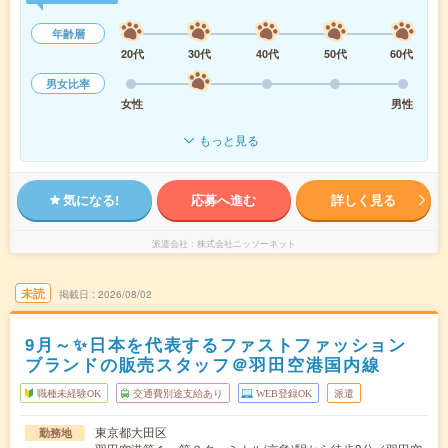
年齢層
20代
30代
40代
50代
60代
男女比率
女性
男性
もっと見る
気になる!
応募へ進む
詳しく見る
派遣会社
株式会社ニッソーネット
未読
掲載日
2026/08/02
9月～✨日本を代表するファストファッション
ブランドの販売スタッフ＠羽田空港国内線
職種未経験OK
交通費別途支給あり
WEB登録OK
派遣
東京都大田区
勤務地