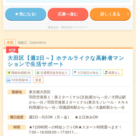
気になる!
応募へ進む
詳しく見る
派遣会社
株式会社フォーディー
未読
掲載日
2026/08/03
NEW
大田区【週2日～】ホテルライクな高齢者マン
ションで生活サポート
職種未経験OK
交通費別途支給あり
土日祝日が休み
残業なし
WEB登録OK
派遣
東京都大田区
勤務地
羽田空港第１・第２ターミナル(京急)駅から---分／大岡山駅
から---分／羽田空港第２ターミナル(東京モノレール・ＡＮＡ
利用)駅から---分／田園調布駅から---分／大森町駅から---分
週2日～5日OK（月～金） ★土日休みOK
曜日頻度
★1日6時間～の時短シフトOK★スタート時間選べます！
時間
7:00～16:009:00～17:0011:…