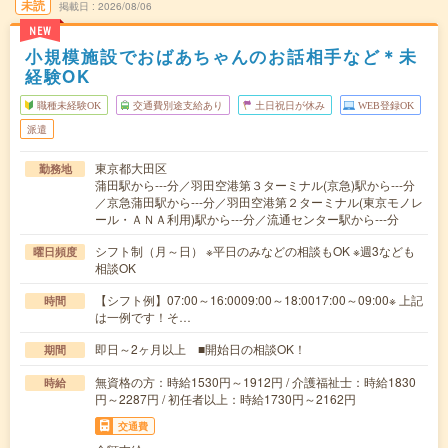
未読
掲載日
2026/08/06
NEW
小規模施設でおばあちゃんのお話相手など＊未
経験OK
職種未経験OK
交通費別途支給あり
土日祝日が休み
WEB登録OK
派遣
東京都大田区
勤務地
蒲田駅から---分／羽田空港第３ターミナル(京急)駅から---分
／京急蒲田駅から---分／羽田空港第２ターミナル(東京モノレ
ール・ＡＮＡ利用)駅から---分／流通センター駅から---分
シフト制（月～日） ※平日のみなどの相談もOK ※週3なども
曜日頻度
相談OK
【シフト例】07:00～16:0009:00～18:0017:00～09:00※ 上記
時間
は一例です！そ…
即日～2ヶ月以上 ■開始日の相談OK！
期間
無資格の方：時給1530円～1912円 / 介護福祉士：時給1830
時給
円～2287円 / 初任者以上：時給1730円～2162円
交通費