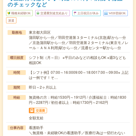
のチェックなど
職種未経験OK
交通費別途支給あり
土日祝日が休み
WEB登録OK
派遣
東京都大田区
勤務地
蒲田駅から---分／羽田空港第３ターミナル(京急)駅から---分
／京急蒲田駅から---分／羽田空港第２ターミナル(東京モノレ
ール・ＡＮＡ利用)駅から---分／流通センター駅から---分
シフト制（月～日） ※平日のみなどの相談もOK ※週3なども
曜日頻度
相談OK
【シフト例】07:00～16:0009:00～18:0017:00～09:00※ 上記
時間
は一例です！そ…
即日～2ヶ月以上
期間
無資格の方：時給1530円～1912円 / 介護福祉士：時給1830
時給
円～2287円 / 初任者以上：時給1730円～2162円
交通費
全額支給
看護助手
仕事内容
＼無資格・未経験OKの看護助手／医療行為は一切行わない