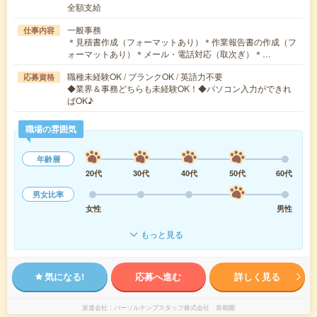
全額支給
一般事務
仕事内容
＊見積書作成（フォーマットあり）＊作業報告書の作成（フ
ォーマットあり）＊メール・電話対応（取次ぎ）＊…
職種未経験OK / ブランクOK / 英語力不要
応募資格
◆業界＆事務どちらも未経験OK！◆パソコン入力ができれ
ばOK♪
職場の雰囲気
年齢層
20代
30代
40代
50代
60代
男女比率
女性
男性
もっと見る
気になる!
応募へ進む
詳しく見る
派遣会社
パーソルテンプスタッフ株式会社 首都圏