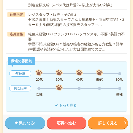
別途全額支給（※バス代は片道2㎞以上が支払い対象）
レジスタッフ・販売（その他）
仕事内容
✈10名募集！新規スタッフさん大量募集✈～羽田空港第1・2
ターミナル(国内線)内の接客販売スタッフ～…
職種未経験OK / ブランクOK / パソコンスキル不要 / 英語力不
応募資格
要
学歴不問/未経験OK＊販売や接客の経験がある方歓迎＊語学
(中国語や英語)を活かしたい方は国際線でのご…
職場の雰囲気
年齢層
20代
30代
40代
50代
60代
男女比率
女性
男性
もっと見る
気になる!
応募へ進む
詳しく見る