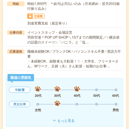
時給1,900円 ＊給与は月払いのみ（月末締め・翌月20日銀
時給
行振り込み）
交通費
別途実費支給（規定有り）
イベントスタッフ・会場設営
仕事内容
羽田空港＊POP UP SHOP＼10/7までの期間限定／✨横浜発
の話題のスイーツ✨「バニラ」と「塩…
職種未経験OK / ブランクOK / パソコンスキル不要 / 英語力不
応募資格
要
・未経験OK、経験者も大歓迎！！・大学生、フリーターさ
ん、Wワーク、主婦（夫）さん歓迎・短期のお仕事…
職場の雰囲気
年齢層
20代
30代
40代
50代
60代
男女比率
女性
男性
もっと見る