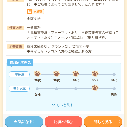
代 ◆ご経験によってご相談させていただきます！
交通費
全額支給
一般事務
仕事内容
＊見積書作成（フォーマットあり）＊作業報告書の作成（フ
ォーマットあり）＊メール・電話対応（取り継ぎ程…
職種未経験OK / ブランクOK / 英語力不要
応募資格
◆何かしらパソコン入力のご経験がある方
職場の雰囲気
年齢層
20代
30代
40代
50代
60代
男女比率
女性
男性
もっと見る
気になる!
応募へ進む
詳しく見る