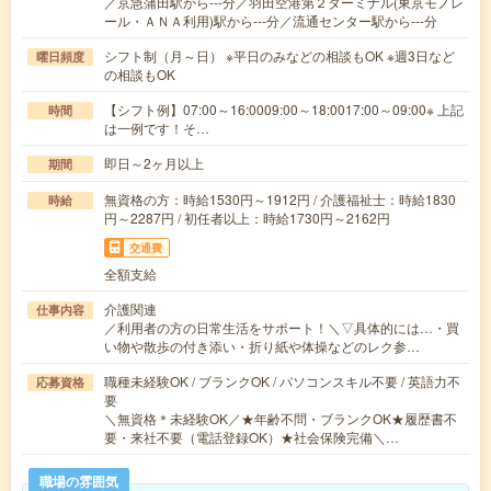
／京急蒲田駅から---分／羽田空港第２ターミナル(東京モノレ
ール・ＡＮＡ利用)駅から---分／流通センター駅から---分
シフト制（月～日） ※平日のみなどの相談もOK ※週3日など
曜日頻度
の相談もOK
【シフト例】07:00～16:0009:00～18:0017:00～09:00※ 上記
時間
は一例です！そ…
即日～2ヶ月以上
期間
無資格の方：時給1530円～1912円 / 介護福祉士：時給1830
時給
円～2287円 / 初任者以上：時給1730円～2162円
交通費
全額支給
介護関連
仕事内容
／利用者の方の日常生活をサポート！＼▽具体的には…・買
い物や散歩の付き添い・折り紙や体操などのレク参…
職種未経験OK / ブランクOK / パソコンスキル不要 / 英語力不
応募資格
要
＼無資格＊未経験OK／★年齢不問・ブランクOK★履歴書不
要・来社不要（電話登録OK）★社会保険完備＼…
職場の雰囲気