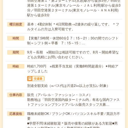
羽田空港第１・第２ターミナル(京急)駅から徒歩3分／羽田空
港第１ターミナル(東京モノレール・ＪＡＬ利用)駅から徒歩3
分／羽田空港第２ターミナル(東京モノレール・ＡＮＡ利用)
駅から徒歩3分
基本：4勤2休制 ＊4日間勤務→2連休の繰り返しです。 ＊フ
曜日頻度
ルタイムの方は入寮可能です。
【実働7.5時間・休憩60分】7：15～21：30の間でのシフト
時間
制＝シフト例＝早番 7：15～15：…
9月～長期 ※開始日は相談可能ですので、8月～開始希望な
期間
どもお気軽にお問い合わせください。
時給1,700円 ※残業手当支給（実働8時間超過分）✦時給ア
時給
ップしました
交通費
別途全額支給（※バス代は片道2㎞以上が支払い対象）
販売（アパレル・ファッション・コスメ）
仕事内容
勤務地は「羽田空港国内線ターミナル内」有名な国内ファス
トファッションブランドアパレル販売スタッフ大募…
職種未経験OK / ブランクOK / パソコンスキル不要 / 英語力不
応募資格
要
■学歴不問/未経験歓迎＊販売や接客の経験がある方歓迎■男
女ともに歓迎■フルタイム勤務可能な方■長期勤…