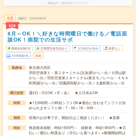
派遣会社
株式会社フォーディー
未読
掲載日
2026/08/05
NEW
8月～OK！＼好きな時間曜日で働ける／電話面
談OK！病院での生活サポ
職種未経験OK
交通費別途支給あり
土日祝日が休み
残業なし
WEB登録OK
派遣
東京都大田区
勤務地
羽田空港第１・第２ターミナル(京急)駅から---分／大岡山駅
から---分／羽田空港第２ターミナル(東京モノレール・ＡＮＡ
利用)駅から---分／田園調布駅から---分／大森町駅から---分
週2日～5日OK（月～金） ★土日休みOK
曜日頻度
★1日6時間～の時短シフトOK★都合に合わせてシフトが決
時間
められますシフト例：7：00～16：009：…
長期のお仕事です。開始日はご相談ください！ ★急募
期間
無資格未経験：時給1600円～ 経験者：時給1800円～★日
時給
払い／週払い制度あり（月払いも選べます）※稼働開始時は