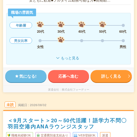
職場の雰囲気
年齢層
20代
30代
40代
50代
60代
男女比率
女性
男性
もっと見る
気になる!
応募へ進む
詳しく見る
派遣会社
株式会社フォーディー
未読
掲載日
2026/08/02
＜9月スタート＞20～50代活躍！語学力不問〇
羽田空港内ANAラウンジスタッフ
職種未経験OK
交通費別途支給あり
WEB登録OK
派遣