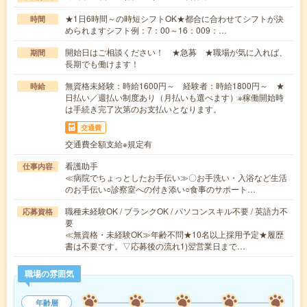
★1日6時間～の時短シフトOK★都合に合わせてシフトが決
時間
められますシフト例：7：00～16：009：…
開始日はご相談ください！ ★急募 ★職場が気に入れば、
期間
長期でも働けます！
無資格未経験：時給1600円～ 経験者：時給1800円～ ★
時給
日払い／週払い制度あり（月払いも選べます）※稼働開始時
は手続き完了次第のお支払いとなります。
交通費
交通費全額支給※規定有
看護助手
仕事内容
≪病院でちょっとしたお手伝い≫〇お手洗い・入浴など生活
のお手伝い○診察室への付き添い○食事のサポート…
職種未経験OK / ブランクOK / パソコンスキル不要 / 英語力不
応募資格
要
≪無資格・未経験OK≫年齢不問★10名以上採用予定★履歴
書は不要です。▽応募後の流れ1)翌営業日まで…
職場の雰囲気
年齢層