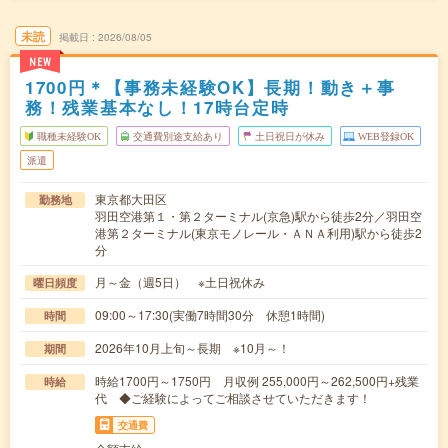
未読
掲載日
2026/08/05
NEW
1700円＊【事務未経験OK】長期！動き＋事
務！残業基本なし！17時台定時
職種未経験OK
交通費別途支給あり
土日祝日が休み
WEB登録OK
派遣
東京都大田区
勤務地
羽田空港第１・第２ターミナル(京急)駅から徒歩2分／羽田空
港第２ターミナル(東京モノレール・ＡＮＡ利用)駅から徒歩2
分
月～金（週5日） ※土日祝休み
曜日頻度
09:00～17:30(実働7時間30分 休憩1時間)
時間
2026年10月上旬～長期 ※10月～！
期間
時給1700円～1750円 月収例 255,000円～262,500円+残業
時給
代 ◆ご経験によってご相談させていただきます！
交通費