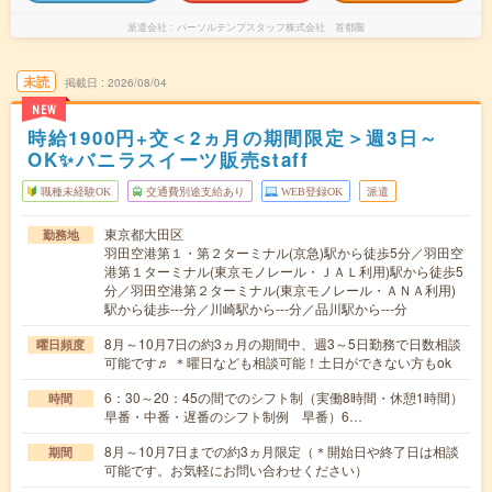
派遣会社
パーソルテンプスタッフ株式会社 首都圏
未読
掲載日
2026/08/04
NEW
時給1900円+交＜2ヵ月の期間限定＞週3日～
OK✨バニラスイーツ販売staff
職種未経験OK
交通費別途支給あり
WEB登録OK
派遣
東京都大田区
勤務地
羽田空港第１・第２ターミナル(京急)駅から徒歩5分／羽田空
港第１ターミナル(東京モノレール・ＪＡＬ利用)駅から徒歩5
分／羽田空港第２ターミナル(東京モノレール・ＡＮＡ利用)
駅から徒歩---分／川崎駅から---分／品川駅から---分
8月～10月7日の約3ヵ月の期間中、週3～5日勤務で日数相談
曜日頻度
可能です♬ ＊曜日なども相談可能！土日ができない方もok
6：30～20：45の間でのシフト制（実働8時間・休憩1時間）
時間
早番・中番・遅番のシフト制例 早番）6…
8月～10月7日までの約3ヵ月限定（＊開始日や終了日は相談
期間
可能です。お気軽にお問い合わせください）