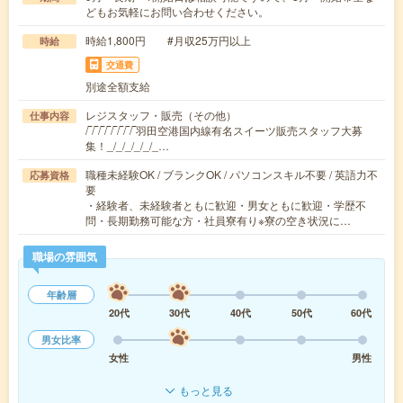
どもお気軽にお問い合わせください。
時給1,800円 #月収25万円以上
時給
交通費
別途全額支給
レジスタッフ・販売（その他）
仕事内容
/‾/‾/‾/‾/‾/‾/‾/‾羽田空港国内線有名スイーツ販売スタッフ大募
集！_/_/_/_/_/_…
職種未経験OK / ブランクOK / パソコンスキル不要 / 英語力不
応募資格
要
・経験者、未経験者ともに歓迎・男女ともに歓迎・学歴不
問・長期勤務可能な方・社員寮有り※寮の空き状況に…
職場の雰囲気
年齢層
20代
30代
40代
50代
60代
男女比率
女性
男性
もっと見る