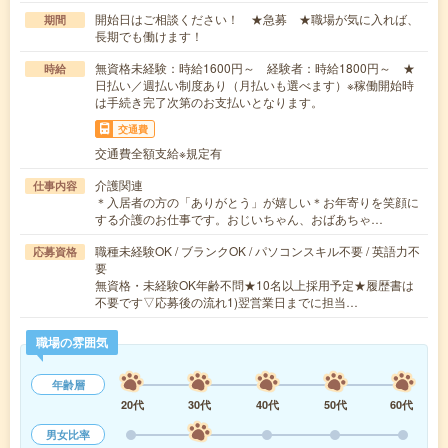
開始日はご相談ください！ ★急募 ★職場が気に入れば、
期間
長期でも働けます！
無資格未経験：時給1600円～ 経験者：時給1800円～ ★
時給
日払い／週払い制度あり（月払いも選べます）※稼働開始時
は手続き完了次第のお支払いとなります。
交通費
交通費全額支給※規定有
介護関連
仕事内容
＊入居者の方の「ありがとう」が嬉しい＊お年寄りを笑顔に
する介護のお仕事です。おじいちゃん、おばあちゃ…
職種未経験OK / ブランクOK / パソコンスキル不要 / 英語力不
応募資格
要
無資格・未経験OK年齢不問★10名以上採用予定★履歴書は
不要です▽応募後の流れ1)翌営業日までに担当…
職場の雰囲気
年齢層
20代
30代
40代
50代
60代
男女比率