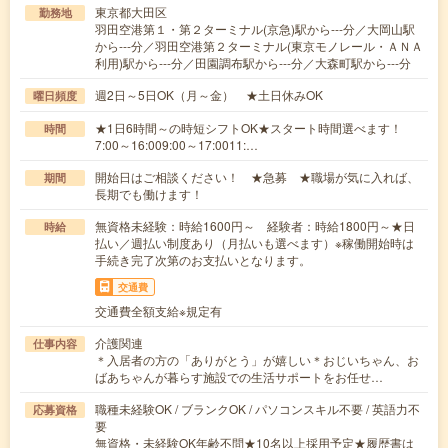
東京都大田区
勤務地
羽田空港第１・第２ターミナル(京急)駅から---分／大岡山駅
から---分／羽田空港第２ターミナル(東京モノレール・ＡＮＡ
利用)駅から---分／田園調布駅から---分／大森町駅から---分
週2日～5日OK（月～金） ★土日休みOK
曜日頻度
★1日6時間～の時短シフトOK★スタート時間選べます！
時間
7:00～16:009:00～17:0011:…
開始日はご相談ください！ ★急募 ★職場が気に入れば、
期間
長期でも働けます！
無資格未経験：時給1600円～ 経験者：時給1800円～★日
時給
払い／週払い制度あり（月払いも選べます）※稼働開始時は
手続き完了次第のお支払いとなります。
交通費
交通費全額支給※規定有
介護関連
仕事内容
＊入居者の方の「ありがとう」が嬉しい＊おじいちゃん、お
ばあちゃんが暮らす施設での生活サポートをお任せ…
職種未経験OK / ブランクOK / パソコンスキル不要 / 英語力不
応募資格
要
無資格・未経験OK年齢不問★10名以上採用予定★履歴書は