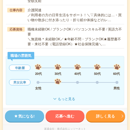
全額支給
介護関連
仕事内容
／利用者の方の日常生活をサポート！＼▽具体的には…・買
い物や散歩に付き添ったり・折り紙や体操などのレ…
職種未経験OK / ブランクOK / パソコンスキル不要 / 英語力不
応募資格
要
＼無資格＊未経験OK／★年齢不問・ブランクOK★履歴書不
要・来社不要（電話登録OK）★社会保険完備＼…
職場の雰囲気
年齢層
20代
30代
40代
50代
60代
男女比率
女性
男性
もっと見る
気になる!
応募へ進む
詳しく見る
派遣会社
株式会社ニッソーネット