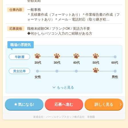
全額支給
一般事務
仕事内容
＊見積書作成（フォーマットあり）＊作業報告書の作成（フ
ォーマットあり）＊メール・電話対応（取り継ぎ程…
職種未経験OK / ブランクOK / 英語力不要
応募資格
◆何かしらパソコン入力のご経験がある方
職場の雰囲気
年齢層
20代
30代
40代
50代
60代
男女比率
女性
男性
もっと見る
気になる!
応募へ進む
詳しく見る
派遣会社
パーソルテンプスタッフ株式会社 首都圏