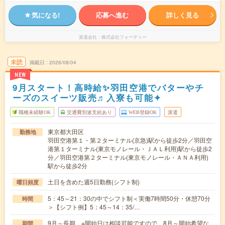
気になる!
応募へ進む
詳しく見る
派遣会社
株式会社フォーディー
未読
掲載日
2026/08/04
NEW
9月スタート！高時給✨羽田空港でバターやチ
ーズのスイーツ販売♬入寮も可能✦
職種未経験OK
交通費別途支給あり
WEB登録OK
派遣
東京都大田区
勤務地
羽田空港第１・第２ターミナル(京急)駅から徒歩2分／羽田空
港第１ターミナル(東京モノレール・ＪＡＬ利用)駅から徒歩2
分／羽田空港第２ターミナル(東京モノレール・ＡＮＡ利用)
駅から徒歩2分
土日を含めた週5日勤務(シフト制)
曜日頻度
5：45～21：30の中でシフト制＜実働7時間50分・休憩70分
時間
＞【シフト例】5：45～14：35/…
9月～長期 ※開始日は相談可能ですので、8月～開始希望な
期間