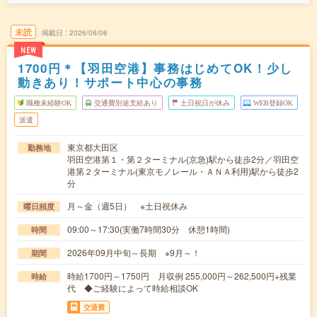
未読
掲載日
2026/08/06
NEW
1700円＊【羽田空港】事務はじめてOK！少し
動きあり！サポート中心の事務
職種未経験OK
交通費別途支給あり
土日祝日が休み
WEB登録OK
派遣
東京都大田区
勤務地
羽田空港第１・第２ターミナル(京急)駅から徒歩2分／羽田空
港第２ターミナル(東京モノレール・ＡＮＡ利用)駅から徒歩2
分
月～金（週5日） ※土日祝休み
曜日頻度
09:00～17:30(実働7時間30分 休憩1時間)
時間
2026年09月中旬～長期 ※9月～！
期間
時給1700円～1750円 月収例 255,000円～262,500円+残業
時給
代 ◆ご経験によって時給相談OK
交通費