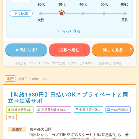
20代
30代
40代
50代
60代
男女比率
女性
男性
もっと見る
気になる!
応募へ進む
詳しく見る
派遣会社
マンパワーグループ株式会社 ケアサービス事業部 （医療福祉介護関連）
未読
掲載日
2026/08/02
【時給1530円】日払いOK＊プライベートと両
立⇒生活サポ
職種未経験OK
交通費別途支給あり
土日祝日が休み
WEB登録OK
派遣
東京都大田区
勤務地
蒲田駅から---分／羽田空港第３ターミナル(京急)駅から---分