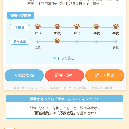
不要です▽応募後の流れ1)翌営業日までに担当…
職場の雰囲気
年齢層
20代
30代
40代
50代
60代
男女比率
女性
男性
もっと見る
気になる!
応募へ進む
詳しく見る
派遣会社
マンパワーグループ株式会社 ケアサービス事業部 （医療福祉介護関連）
興味があったら「★気になる！」をタップ！
「気になる！」を押しておくと、派遣会社から
「面談確約」
や
「応募歓迎」
が届きます！