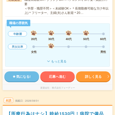
要
＜学歴・職歴不問＞＜未経験OK＞＊長期勤務可能な方(1年以
上)＊フリーター、主婦(夫)さん歓迎＊20…
職場の雰囲気
年齢層
20代
30代
40代
50代
60代
男女比率
女性
男性
もっと見る
気になる!
応募へ進む
詳しく見る
派遣会社
株式会社フォーディー
未読
掲載日
2026/08/01
【医療行為はナシ】時給1530円！病院で備品