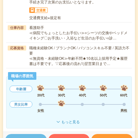
手続き完了次第のお支払いとなります。
交通費
交通費支給※規定有
看護助手
仕事内容
≪病院でちょっとしたお手伝い≫○シーツの交換やベッドメ
イキング〇お手洗い・入浴など生活のお手伝い○診…
職種未経験OK / ブランクOK / パソコンスキル不要 / 英語力不
応募資格
要
≪無資格・未経験OK≫年齢不問★10名以上採用予定★履歴
書は不要です。▽応募後の流れ1)翌営業日まで…
職場の雰囲気
年齢層
20代
30代
40代
50代
60代
男女比率
女性
男性
もっと見る