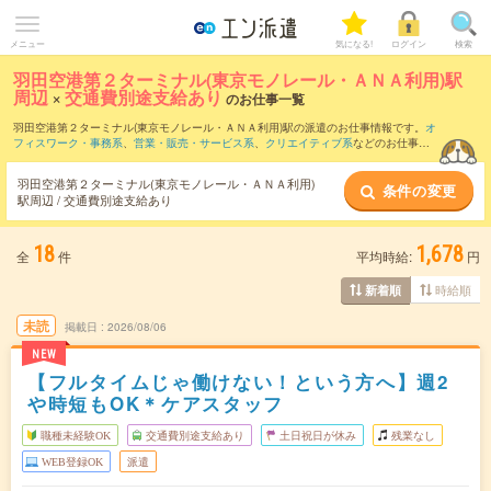
メニュー
気になる!
ログイン
検索
羽田空港第２ターミナル(東京モノレール・ＡＮＡ利用)駅
周辺
×
交通費別途支給あり
のお仕事一覧
羽田空港第２ターミナル(東京モノレール・ＡＮＡ利用)駅の派遣のお仕事情報です。
オ
フィスワーク・事務系
、
営業・販売・サービス系
、
クリエイティブ系
などのお仕事を
取り揃えています。交通費別途支給ありの条件の他に、
職種未経験OK
、
友だちと一緒
の応募OK
、
週4日勤務
などのこだわり条件も取り揃えています。
羽田空港第２ターミナル(東京モノレール・ＡＮＡ利用)
条件の変更
駅周辺 / 交通費別途支給あり
18
1,678
全
件
平均時給:
円
時給順
新着順
未読
掲載日
2026/08/06
NEW
【フルタイムじゃ働けない！という方へ】週2
や時短もOK＊ケアスタッフ
職種未経験OK
交通費別途支給あり
土日祝日が休み
残業なし
WEB登録OK
派遣