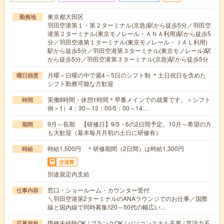
東京都大田区
勤務地
羽田空港第１・第２ターミナル(京急)駅から徒歩5分／羽田空
港第２ターミナル(東京モノレール・ＡＮＡ利用)駅から徒歩5
分／羽田空港第１ターミナル(東京モノレール・ＪＡＬ利用)
駅から徒歩5分／羽田空港第３ターミナル(東京モノレール)駅
から徒歩5分／羽田空港第３ターミナル(京急)駅から徒歩5分
月曜～日曜の中で週4～5日のシフト制 ＊土日祝日を含めた
曜日頻度
シフト勤務可能な方歓迎
実働8時間・休憩1時間＊早番メインでの就業です。＜シフト
時間
例＞1）4：30～13：00/5：00～14…
9月～長期 【研修日】9/5・6の2日間予定。10月～希望の方
期間
も大歓迎（基本毎月月初の土日に研修有）
時給1,500円 ＊研修期間（2日間）は時給1,300円
時給
交通費
別途規定内支給
窓口・ショールーム・カウンター受付
仕事内容
＼羽田空港第2ターミナルのANAラウンジでのお仕事／国際
線と国内線で同時募集!!20～50代の幅広い…
職種未経験OK / ブランクOK / パソコンスキル不要 / 英語力不
応募資格