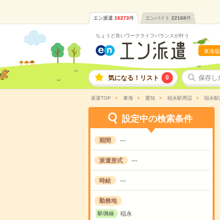
エン派遣
16273
件
エンバイト
22168
件
ちょうど良いワークライフバランスが叶う
東海版
気になる！リスト
0
保存し
派遣TOP
東海
愛知
稲永駅周辺
稲永駅
設定中の検索条件
期間
---
派遣形式
---
時給
---
勤務地
稲永
駅/路線