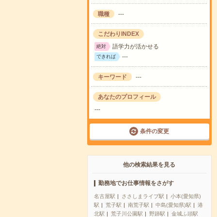
職種
---
こだわりINDEX
語学力が活かせる
絶対
---
できれば
キーワード
---
あなたのプロフィール
---
条件の変更
他の検索結果を見る
勤務地でお仕事情報をさがす
名古屋駅
ささしまライブ駅
小本(愛知県)
駅
荒子駅
南荒子駅
中島(愛知県)駅
港
北駅
荒子川公園駅
野跡駅
金城ふ頭駅