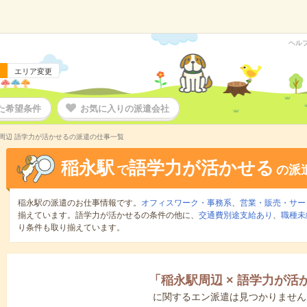
ヘル
エリア変更
た希望条件
お気に入りの派遣会社
周辺 語学力が活かせるの派遣の仕事一覧
稲永駅
語学力が活かせる
で
の派
稲永駅の派遣のお仕事情報です。
オフィスワーク・事務系
、
営業・販売・サー
揃えています。語学力が活かせるの条件の他に、
交通費別途支給あり
、
職種未
り条件も取り揃えています。
「
稲永駅周辺
×
語学力が活
に関するエン派遣は見つかりません