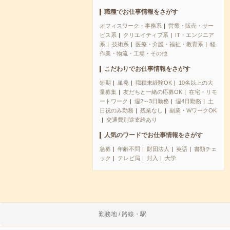
職種でお仕事情報をさがす
オフィスワーク・事務系
営業・販売・サー
ビス系
クリエイティブ系
IT・エンジニア
系
技術系
医療・介護・福祉・教育系
軽
作業・物流・工場・その他
こだわりでお仕事情報をさがす
短期
単発
職種未経験OK
10名以上の大
量募集
友だちと一緒の応募OK
在宅・リモ
ートワーク
週2～3日勤務
週4日勤務
土
日祝のみ勤務
残業なし
副業・WワークOK
交通費別途支給あり
人気のワードでお仕事情報をさがす
急募
年齢不問
財団法人
英語
書類チェ
ック
テレビ局
封入
大学
勤務地 / 路線・駅