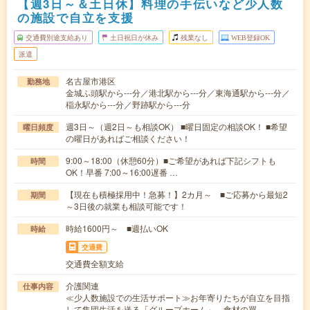
【週3日～＆土日休】料理の手伝いなど少人数
の施設で自立を支援
交通費別途支給あり
土日祝日が休み
残業なし
WEB登録OK
派遣
名古屋市港区
勤務地
金城ふ頭駅から---分／港北駅から---分／東海通駅から---分／
稲永駅から---分／野跡駅から---分
週3日～（週2日～も相談OK） ■曜日固定の相談OK！ ■希望
曜日頻度
の曜日があればご相談ください！
9:00～18:00（休憩60分）■ご希望があれば下記シフトも
時間
OK！早番 7:00～16:00遅番 …
【現在も積極採用中！急募！】2カ月～ ■ご応募から最短2
期間
～3日後の就業も相談可能です！
時給1600円～ ■週払いOK
時給
交通費
交通費全額支給
介護関連
仕事内容
≪少人数施設での生活サポート≫お年寄りたちが自立を目指
して集団生活を送る「グループホーム」。食材の買…