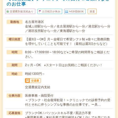
のお仕事
交通費別途支給あり
土日祝日が休み
WEB登録OK
派遣
名古屋市港区
勤務地
金城ふ頭駅から---分／名古屋港駅から---分／港北駅から---分
／港区役所駅から---分／東海通駅から---分
【週3日～OK】月～金曜日で希望シフト制 ※徐々に勤務回数
曜日頻度
を増やしていくことも可能です！（最初は週3日からなど）
8:00～17:009:00～18:00など※ご希望の時間帯をご相談くだ
時間
さい。
2ヶ月～OK ※スタート日はお気軽にご相談ください！
期間
時給1300円～
時給
交通費
交通費規定内支給
医療事務・病院受付
仕事内容
＜ブランク・社会復帰歓迎！＞クリニックでの診察予約の受
付とそれに伴うシンプルな事務のお仕事です。ー具…
ブランクOK / パソコンスキル不要 / 英語力不要
応募資格
※履歴書不要・来社不要で電話相談もOK！少しでも気になる