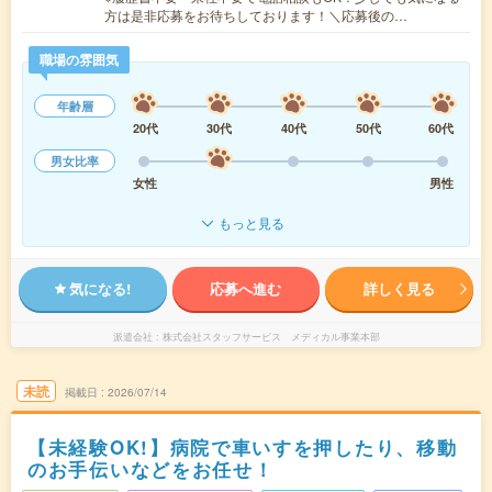
方は是非応募をお待ちしております！＼応募後の…
職場の雰囲気
年齢層
20代
30代
40代
50代
60代
男女比率
女性
男性
もっと見る
気になる!
応募へ進む
詳しく見る
派遣会社
株式会社スタッフサービス メディカル事業本部
未読
掲載日
2026/07/14
【未経験OK!】病院で車いすを押したり、移動
のお手伝いなどをお任せ！