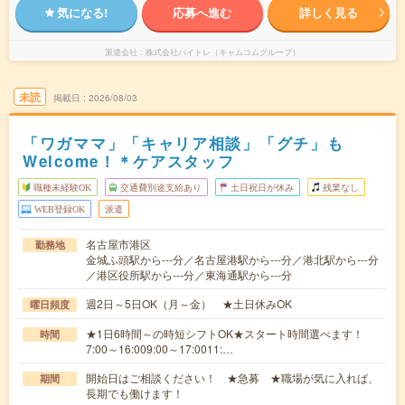
気になる!
応募へ進む
詳しく見る
派遣会社
株式会社バイトレ（キャムコムグループ）
未読
掲載日
2026/08/03
「ワガママ」「キャリア相談」「グチ」も
Welcome！＊ケアスタッフ
職種未経験OK
交通費別途支給あり
土日祝日が休み
残業なし
WEB登録OK
派遣
名古屋市港区
勤務地
金城ふ頭駅から---分／名古屋港駅から---分／港北駅から---分
／港区役所駅から---分／東海通駅から---分
週2日～5日OK（月～金） ★土日休みOK
曜日頻度
★1日6時間～の時短シフトOK★スタート時間選べます！
時間
7:00～16:009:00～17:0011:…
開始日はご相談ください！ ★急募 ★職場が気に入れば、
期間
長期でも働けます！