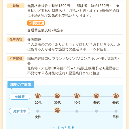
無資格未経験：時給1300円～ 経験者：時給1550円～ ★
時給
日払い／週払い制度あり（月払いも選べます）※稼働開始時
は手続き完了次第のお支払いとなります。
交通費
交通費全額支給※規定有
介護関連
仕事内容
＊入居者の方の「ありがとう」が嬉しい＊おじいちゃん、お
ばあちゃんが暮らす施設での生活サポートをお任せ…
職種未経験OK / ブランクOK / パソコンスキル不要 / 英語力不
応募資格
要
無資格・未経験OK年齢不問★10名以上採用予定★履歴書は
不要です▽応募後の流れ1)翌営業日までに担当…
職場の雰囲気
年齢層
20代
30代
40代
50代
60代
男女比率
女性
男性
もっと見る