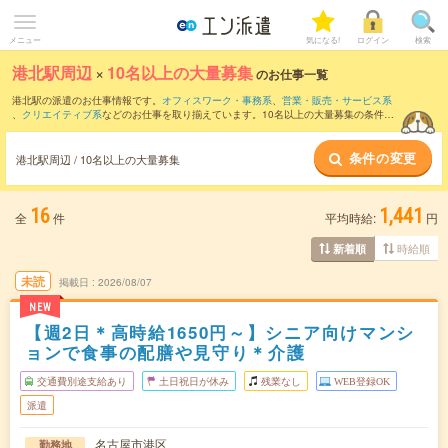
メニュー
気になる!
ログイン
検索
港北駅周辺
×
10名以上の大量募集
のお仕事一覧
港北駅の派遣のお仕事情報です。
オフィスワーク・事務系
、
営業・販売・サービス系
、
クリエイティブ系
などのお仕事を取り揃えています。10名以上の大量募集の条件の
他に、
交通費別途支給あり
、
職種未経験OK
、
友だちと一緒の応募OK
などのこだわり
条件も取り揃えています。
条件の変更
港北駅周辺 / 10名以上の大量募集
16
1,441
全
件
平均時給:
円
時給順
新着順
未読
掲載日
2026/08/07
NEW
【週2日＊高時給1650円～】シニア向けマンシ
ョンで食事の配膳や見守り＊介護
交通費別途支給あり
土日祝日が休み
残業なし
WEB登録OK
派遣
名古屋市港区
勤務地