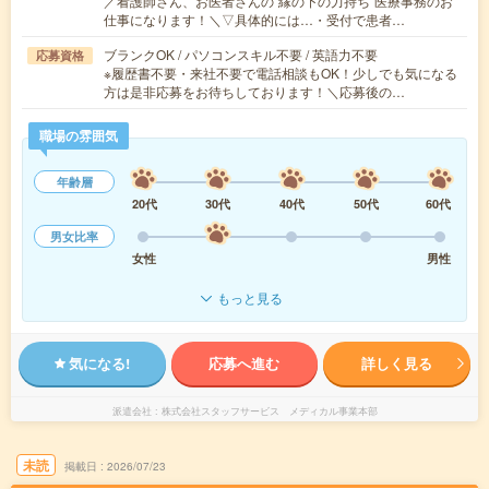
／看護師さん、お医者さんの“縁の下の力持ち”医療事務のお
仕事になります！＼▽具体的には…・受付で患者…
ブランクOK / パソコンスキル不要 / 英語力不要
応募資格
※履歴書不要・来社不要で電話相談もOK！少しでも気になる
方は是非応募をお待ちしております！＼応募後の…
職場の雰囲気
年齢層
20代
30代
40代
50代
60代
男女比率
女性
男性
もっと見る
気になる!
応募へ進む
詳しく見る
派遣会社
株式会社スタッフサービス メディカル事業本部
未読
掲載日
2026/07/23