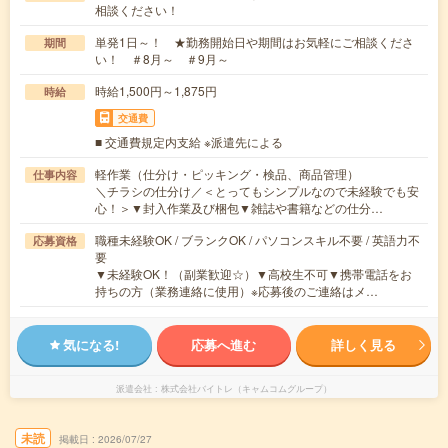
相談ください！
単発1日～！ ★勤務開始日や期間はお気軽にご相談くださ
期間
い！ ＃8月～ ＃9月～
時給1,500円～1,875円
時給
交通費
■ 交通費規定内支給 ※派遣先による
軽作業（仕分け・ピッキング・検品、商品管理）
仕事内容
＼チラシの仕分け／＜とってもシンプルなので未経験でも安
心！＞▼封入作業及び梱包▼雑誌や書籍などの仕分…
職種未経験OK / ブランクOK / パソコンスキル不要 / 英語力不
応募資格
要
▼未経験OK！（副業歓迎☆）▼高校生不可▼携帯電話をお
持ちの方（業務連絡に使用）※応募後のご連絡はメ…
気になる!
応募へ進む
詳しく見る
派遣会社
株式会社バイトレ（キャムコムグループ）
未読
掲載日
2026/07/27