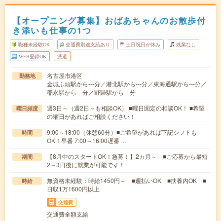
【オープニング募集】おばあちゃんのお散歩付
き添いも仕事の1つ
職種未経験OK
交通費別途支給あり
土日祝日が休み
残業なし
WEB登録OK
派遣
名古屋市港区
勤務地
金城ふ頭駅から---分／港北駅から---分／東海通駅から---分／
稲永駅から---分／野跡駅から---分
週3日～（週2日～も相談OK） ■曜日固定の相談OK！ ■希望
曜日頻度
の曜日があればご相談ください！
9:00～18:00（休憩60分）■ご希望があれば下記シフトも
時間
OK！早番 7:00～16:00遅番 …
【8月中のスタートOK！急募！】2カ月～ ■ご応募から最短
期間
2～3日後に就業が可能です！
無資格未経験：時給1450円～ ■週払いOK ■扶養内OK ■
時給
日収1万1600円以上
交通費
交通費全額支給