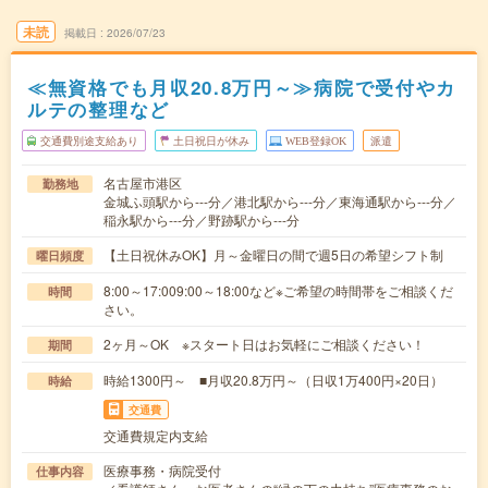
未読
掲載日
2026/07/23
≪無資格でも月収20.8万円～≫病院で受付やカ
ルテの整理など
交通費別途支給あり
土日祝日が休み
WEB登録OK
派遣
名古屋市港区
勤務地
金城ふ頭駅から---分／港北駅から---分／東海通駅から---分／
稲永駅から---分／野跡駅から---分
【土日祝休みOK】月～金曜日の間で週5日の希望シフト制
曜日頻度
8:00～17:009:00～18:00など※ご希望の時間帯をご相談くだ
時間
さい。
2ヶ月～OK ※スタート日はお気軽にご相談ください！
期間
時給1300円～ ■月収20.8万円～（日収1万400円×20日）
時給
交通費
交通費規定内支給
医療事務・病院受付
仕事内容