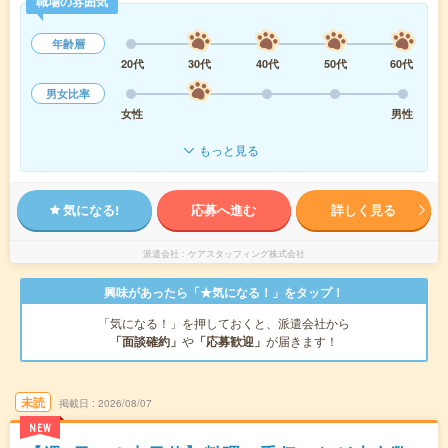
職場の雰囲気
年齢層
20代
30代
40代
50代
60代
男女比率
女性
男性
もっと見る
気になる!
応募へ進む
詳しく見る
派遣会社
ケアスタッフィング株式会社
興味があったら「★気になる！」をタップ！
「気になる！」を押しておくと、派遣会社から
「面談確約」
や
「応募歓迎」
が届きます！
未読
掲載日
2026/08/07
NEW