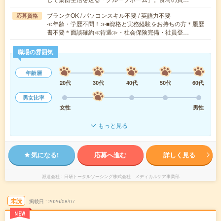
ブランクOK / パソコンスキル不要 / 英語力不要
応募資格
≪年齢・学歴不問！≫■資格と実務経験をお持ちの方＊履歴
書不要＊面談確約≪待遇≫・社会保険完備・社員登…
職場の雰囲気
年齢層
20代
30代
40代
50代
60代
男女比率
女性
男性
もっと見る
気になる!
応募へ進む
詳しく見る
派遣会社
日研トータルソーシング株式会社 メディカルケア事業部
未読
掲載日
2026/08/07
NEW