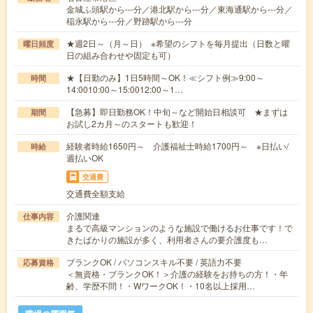
金城ふ頭駅から---分／港北駅から---分／東海通駅から---分／
稲永駅から---分／野跡駅から---分
★週2日～（月～日） ※希望のシフトを毎月提出（日数と曜
曜日頻度
日の組み合わせや固定も可）
★【日勤のみ】1日5時間～OK！≪シフト例≫9:00～
時間
14:0010:00～15:0012:00～1…
【急募】即日勤務OK！中旬～など開始日相談可 ★まずは
期間
お試し2カ月～のスタートも歓迎！
経験者時給1650円～ 介護福祉士時給1700円～ ※日払い/
時給
週払いOK
交通費
交通費全額支給
介護関連
仕事内容
まるで高級マンションのような施設で働けるお仕事です！で
きたばかりの施設が多く、利用者さんの要介護度も…
ブランクOK / パソコンスキル不要 / 英語力不要
応募資格
＜無資格・ブランクOK！＞介護の経験をお持ちの方！・年
齢、学歴不問！・WワークOK！・10名以上採用…