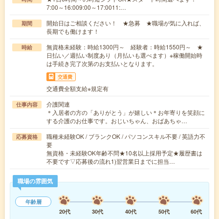
7:00～16:009:00～17:0011:…
開始日はご相談ください！ ★急募 ★職場が気に入れば、
期間
長期でも働けます！
無資格未経験：時給1300円～ 経験者：時給1550円～ ★
時給
日払い／週払い制度あり（月払いも選べます）※稼働開始時
は手続き完了次第のお支払いとなります。
交通費
交通費全額支給※規定有
介護関連
仕事内容
＊入居者の方の「ありがとう」が嬉しい＊お年寄りを笑顔に
する介護のお仕事です。おじいちゃん、おばあちゃ…
職種未経験OK / ブランクOK / パソコンスキル不要 / 英語力不
応募資格
要
無資格・未経験OK年齢不問★10名以上採用予定★履歴書は
不要です▽応募後の流れ1)翌営業日までに担当…
職場の雰囲気
年齢層
20代
30代
40代
50代
60代