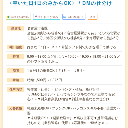
〈空いた日1日のみからOK〉＊DMの仕分け
職種未経験OK
土日祝日が休み
WEB登録OK
派遣
名古屋市港区
勤務地
金城ふ頭駅から徒歩5分／名古屋港駅から徒歩5分／港北駅か
ら徒歩5分／港区役所駅から徒歩5分／東海通駅から徒歩5分
好きな日1日～OK！＊希望シフト制で好きな曜日で働ける！
曜日頻度
9:00～18:00 など他にも▼10:00～19:00▼18:00～21:00など
時間
のシフトあり！お…
1日だけの単発OK！＃8月～ ＃9月～
期間
時給1,500円～1,875円
時給
軽作業（仕分け・ピッキング・検品、商品管理）
仕事内容
＼DMの仕分け／＜とってもシンプルなので未経験でも安
心！＞▼封入作業及び梱包▼雑誌や書籍などの仕分け…
職種未経験OK / ブランクOK / パソコンスキル不要 / 英語力不
応募資格
要
▼未経験OK！（副業歓迎☆）▼高校生不可▼携帯電話をお
持ちの方（業務連絡に使用）※応募後のご連絡はメ…