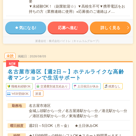
要
▼未経験OK！（副業歓迎☆）▼高校生不可▼携帯電話をお
持ちの方（業務連絡に使用）※応募後のご連絡はメ…
気になる!
応募へ進む
詳しく見る
派遣会社
株式会社バイトレ（キャムコムグループ）
未読
掲載日
2026/08/05
NEW
名古屋市港区【週2日～】ホテルライクな高齢
者マンションで生活サポート
職種未経験OK
交通費別途支給あり
土日祝日が休み
残業なし
WEB登録OK
派遣
名古屋市港区
勤務地
金城ふ頭駅から---分／名古屋港駅から---分／港北駅から---分
／港区役所駅から---分／東海通駅から---分
週2日～5日OK（月～金） ★土日休みOK
曜日頻度
★1日6時間～の時短シフトOK★スタート時間選べます！
時間