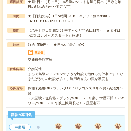
★週4日～（月～日） ※希望のシフトを毎月提出（日数と曜
曜日頻度
日の組み合わせや固定も可）
★【日勤のみ】1日5時間～OK！≪シフト例≫9:00～
時間
14:0010:00～15:0012:00～1…
【急募】即日勤務OK！中旬～など開始日相談可 ★まずは
期間
お試し2カ月～のスタートも歓迎！
時給1550円～ ★日払い/週払いOK
時給
交通費
交通費全額支給
介護関連
仕事内容
まるで高級マンションのような施設で働けるお仕事です！で
きたばかりの施設が多く、利用者さんの要介護度も…
職種未経験OK / ブランクOK / パソコンスキル不要 / 英語力不
応募資格
要
＜未経験・無資格・ブランクOK！＞・年齢、学歴不問！・W
ワークOK！・10名以上採用予定！・履歴書不…
職場の雰囲気
年齢層