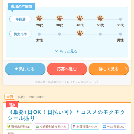
職場の雰囲気
年齢層
20代
30代
40代
50代
60代
男女比率
女性
男性
もっと見る
気になる!
応募へ進む
詳しく見る
派遣会社
株式会社バイトレ（キャムコムグループ）
未読
掲載日
2026/08/05
NEW
《単発1日OK！日払い可》＊コスメのモクモク
シール貼り
職種未経験OK
交通費別途支給あり
土日祝日が休み
WEB登録OK
派遣