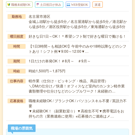
職種未経験OK
土日祝日が休み
WEB登録OK
派遣
名古屋市港区
勤務地
金城ふ頭駅から徒歩5分／名古屋港駅から徒歩5分／港北駅か
ら徒歩5分／港区役所駅から徒歩5分／東海通駅から徒歩5分
好きな日1日～OK！＊希望シフト制で好きな曜日で働ける！
曜日頻度
【1日3時間～も相談OK!】午前中のみや18時以降などのシフ
時間
トあり！シフト例▼9:00～12:00▼…
1日だけの単発OK！＃8月～ ＃9月～
期間
時給1,500円～1,875円
時給
軽作業（仕分け・ピッキング・検品、商品管理）
仕事内容
＼DMの仕分け／快適！オフィスなど室内のカンタン軽作業
書類整理や仕分けなどのシンプルワーク！未経験の…
職種未経験OK / ブランクOK / パソコンスキル不要 / 英語力不
応募資格
要
▼未経験OK！（副業歓迎☆）▼高校生不可▼携帯電話をお
持ちの方（業務連絡に使用）※応募後のご連絡はメ…
職場の雰囲気