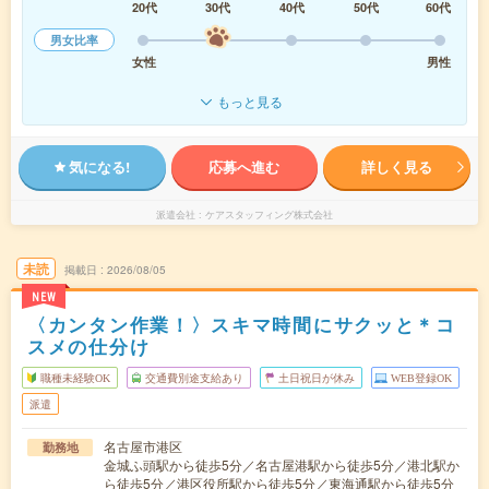
20代
30代
40代
50代
60代
男女比率
女性
男性
もっと見る
気になる!
応募へ進む
詳しく見る
派遣会社
ケアスタッフィング株式会社
未読
掲載日
2026/08/05
NEW
〈カンタン作業！〉スキマ時間にサクッと＊コ
スメの仕分け
職種未経験OK
交通費別途支給あり
土日祝日が休み
WEB登録OK
派遣
名古屋市港区
勤務地
金城ふ頭駅から徒歩5分／名古屋港駅から徒歩5分／港北駅か
ら徒歩5分／港区役所駅から徒歩5分／東海通駅から徒歩5分