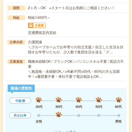
2ヶ月～OK ※スタート日はお気軽にご相談ください！
期間
時給1400円～
時給
交通費
交通費規定内支給
介護関連
仕事内容
＼グループホームでお年寄りの自立支援／自立した生活を目
指すお年寄りたちが、少人数で集団生活を送る「グ…
職種未経験OK / ブランクOK / パソコンスキル不要 / 英語力不
応募資格
要
＼無資格・未経験OK／※年齢不問※50代・60代の方も活躍
中！※履歴書不要・来社不要で電話相談もOK…
職場の雰囲気
年齢層
20代
30代
40代
50代
60代
男女比率
女性
男性
もっと見る