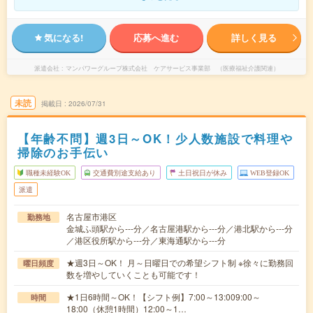
気になる!
応募へ進む
詳しく見る
派遣会社
マンパワーグループ株式会社 ケアサービス事業部 （医療福祉介護関連）
未読
掲載日
2026/07/31
【年齢不問】週3日～OK！少人数施設で料理や
掃除のお手伝い
職種未経験OK
交通費別途支給あり
土日祝日が休み
WEB登録OK
派遣
名古屋市港区
勤務地
金城ふ頭駅から---分／名古屋港駅から---分／港北駅から---分
／港区役所駅から---分／東海通駅から---分
★週3日～OK！ 月～日曜日での希望シフト制 ※徐々に勤務回
曜日頻度
数を増やしていくことも可能です！
★1日6時間～OK！【シフト例】7:00～13:009:00～
時間
18:00（休憩1時間）12:00～1…