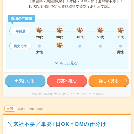
【無資格・未経験OK】＊年齢・学歴不問！履歴書不要！＊
10名以上採用予定≪資格取得支援制度あり≫受講…
職場の雰囲気
年齢層
20代
30代
40代
50代
60代
男女比率
女性
男性
もっと見る
気になる!
応募へ進む
詳しく見る
派遣会社
株式会社ウィルオブ・ワーク ケアワーク事業部
未読
掲載日
2026/06/20
＼来社不要／単発1日OK＊DMの仕分け