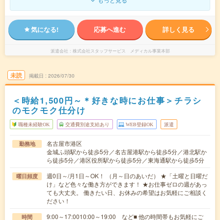
気になる!
応募へ進む
詳しく見る
派遣会社
株式会社スタッフサービス メディカル事業本部
未読
掲載日
2026/07/30
＜時給1,500円～＊好きな時にお仕事＞チラシ
のモクモク仕分け
職種未経験OK
交通費別途支給あり
WEB登録OK
派遣
名古屋市港区
勤務地
金城ふ頭駅から徒歩5分／名古屋港駅から徒歩5分／港北駅か
ら徒歩5分／港区役所駅から徒歩5分／東海通駅から徒歩5分
週0日～/月1日～OK！ （月～日のあいだ） ★「土曜と日曜だ
曜日頻度
け」など色々な働き方ができます！ ★お仕事ゼロの週があっ
ても大丈夫。 働きたい日、お休みの希望はお気軽にご相談く
ださい！
9:00～17:0010:00～19:00 など■ 他の時間帯もお気軽にご
時間