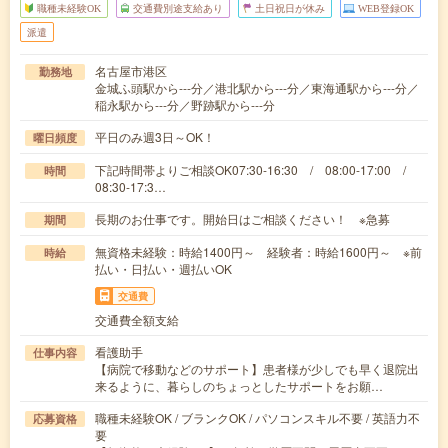
職種未経験OK
交通費別途支給あり
土日祝日が休み
WEB登録OK
派遣
名古屋市港区
勤務地
金城ふ頭駅から---分／港北駅から---分／東海通駅から---分／
稲永駅から---分／野跡駅から---分
平日のみ週3日～OK！
曜日頻度
下記時間帯よりご相談OK07:30-16:30 / 08:00-17:00 /
時間
08:30-17:3…
長期のお仕事です。開始日はご相談ください！ ※急募
期間
無資格未経験：時給1400円～ 経験者：時給1600円～ ※前
時給
払い・日払い・週払いOK
交通費
交通費全額支給
看護助手
仕事内容
【病院で移動などのサポート】患者様が少しでも早く退院出
来るように、暮らしのちょっとしたサポートをお願…
職種未経験OK / ブランクOK / パソコンスキル不要 / 英語力不
応募資格
要