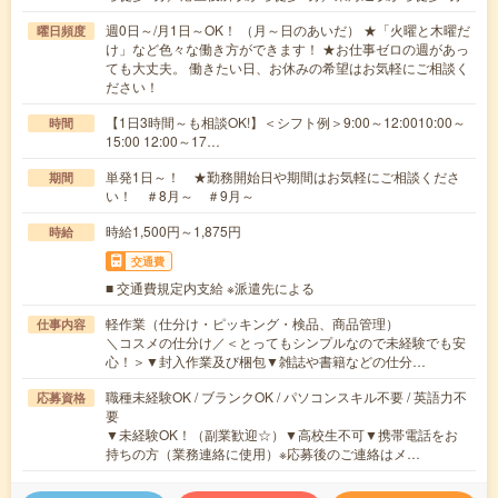
週0日～/月1日～OK！ （月～日のあいだ） ★「火曜と木曜だ
曜日頻度
け」など色々な働き方ができます！ ★お仕事ゼロの週があっ
ても大丈夫。 働きたい日、お休みの希望はお気軽にご相談く
ださい！
【1日3時間～も相談OK!】＜シフト例＞9:00～12:0010:00～
時間
15:00 12:00～17…
単発1日～！ ★勤務開始日や期間はお気軽にご相談くださ
期間
い！ ＃8月～ ＃9月～
時給1,500円～1,875円
時給
交通費
■ 交通費規定内支給 ※派遣先による
軽作業（仕分け・ピッキング・検品、商品管理）
仕事内容
＼コスメの仕分け／＜とってもシンプルなので未経験でも安
心！＞▼封入作業及び梱包▼雑誌や書籍などの仕分…
職種未経験OK / ブランクOK / パソコンスキル不要 / 英語力不
応募資格
要
▼未経験OK！（副業歓迎☆）▼高校生不可▼携帯電話をお
持ちの方（業務連絡に使用）※応募後のご連絡はメ…