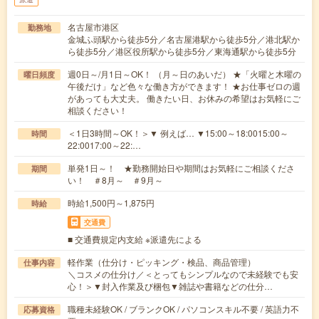
名古屋市港区
勤務地
金城ふ頭駅から徒歩5分／名古屋港駅から徒歩5分／港北駅か
ら徒歩5分／港区役所駅から徒歩5分／東海通駅から徒歩5分
週0日～/月1日～OK！ （月～日のあいだ） ★「火曜と木曜の
曜日頻度
午後だけ」など色々な働き方ができます！ ★お仕事ゼロの週
があっても大丈夫。 働きたい日、お休みの希望はお気軽にご
相談ください！
＜1日3時間～OK！＞▼ 例えば… ▼15:00～18:0015:00～
時間
22:0017:00～22:…
単発1日～！ ★勤務開始日や期間はお気軽にご相談くださ
期間
い！ ＃8月～ ＃9月～
時給1,500円～1,875円
時給
交通費
■ 交通費規定内支給 ※派遣先による
軽作業（仕分け・ピッキング・検品、商品管理）
仕事内容
＼コスメの仕分け／＜とってもシンプルなので未経験でも安
心！＞▼封入作業及び梱包▼雑誌や書籍などの仕分…
職種未経験OK / ブランクOK / パソコンスキル不要 / 英語力不
応募資格