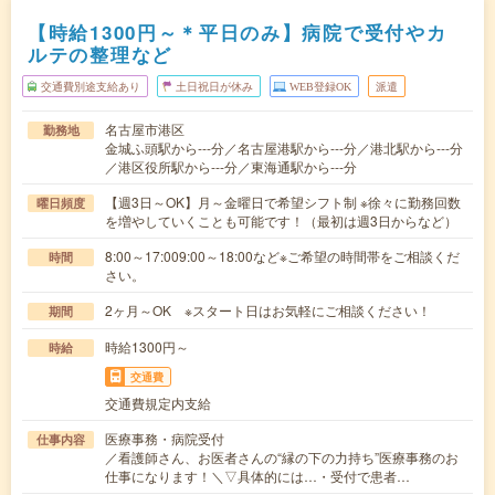
【時給1300円～＊平日のみ】病院で受付やカ
ルテの整理など
交通費別途支給あり
土日祝日が休み
WEB登録OK
派遣
名古屋市港区
勤務地
金城ふ頭駅から---分／名古屋港駅から---分／港北駅から---分
／港区役所駅から---分／東海通駅から---分
【週3日～OK】月～金曜日で希望シフト制 ※徐々に勤務回数
曜日頻度
を増やしていくことも可能です！（最初は週3日からなど）
8:00～17:009:00～18:00など※ご希望の時間帯をご相談くだ
時間
さい。
2ヶ月～OK ※スタート日はお気軽にご相談ください！
期間
時給1300円～
時給
交通費
交通費規定内支給
医療事務・病院受付
仕事内容
／看護師さん、お医者さんの“縁の下の力持ち”医療事務のお
仕事になります！＼▽具体的には…・受付で患者…