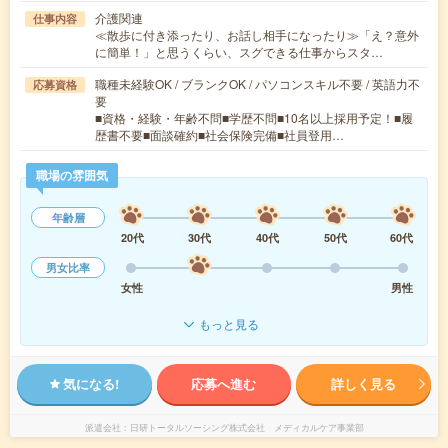
介護関連
仕事内容
≪散歩に付き添ったり、お話し相手になったり≫「え？意外
に簡単！」と思うくらい、スグできる仕事からスタ…
職種未経験OK / ブランクOK / パソコンスキル不要 / 英語力不
応募資格
要
■資格・経験・年齢不問■学歴不問■10名以上採用予定！■履
歴書不要■面談確約■社会保険完備■社員登用…
職場の雰囲気
年齢層
20代
30代
40代
50代
60代
男女比率
女性
男性
もっと見る
気になる!
応募へ進む
詳しく見る
派遣会社
日研トータルソーシング株式会社 メディカルケア事業部