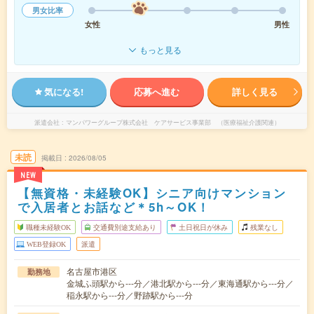
男女比率
女性
男性
もっと見る
気になる!
応募へ進む
詳しく見る
派遣会社
マンパワーグループ株式会社 ケアサービス事業部 （医療福祉介護関連）
未読
掲載日
2026/08/05
NEW
【無資格・未経験OK】シニア向けマンション
で入居者とお話など＊5h～OK！
職種未経験OK
交通費別途支給あり
土日祝日が休み
残業なし
WEB登録OK
派遣
名古屋市港区
勤務地
金城ふ頭駅から---分／港北駅から---分／東海通駅から---分／
稲永駅から---分／野跡駅から---分