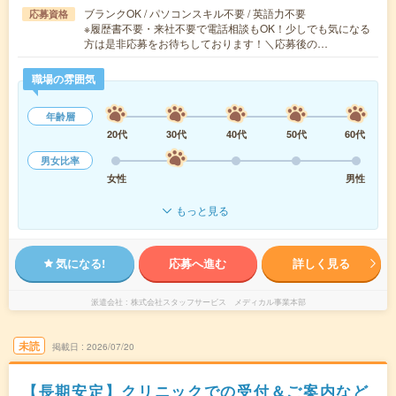
ブランクOK / パソコンスキル不要 / 英語力不要
応募資格
※履歴書不要・来社不要で電話相談もOK！少しでも気になる
方は是非応募をお待ちしております！＼応募後の…
職場の雰囲気
年齢層
20代
30代
40代
50代
60代
男女比率
女性
男性
もっと見る
気になる!
応募へ進む
詳しく見る
派遣会社
株式会社スタッフサービス メディカル事業本部
未読
掲載日
2026/07/20
【長期安定】クリニックでの受付＆ご案内など