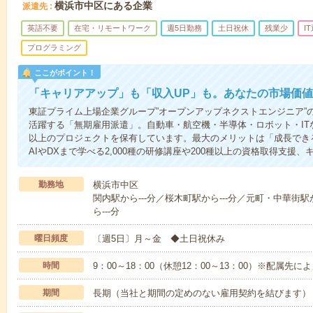
横浜市中区にある企業
派遣先
英語不要
在宅・リモートワーク
週5日勤務
土日祝休
残業少
I
プログラミング
ここがポイント！
「キャリアアップ」も「収入UP」も。あなたの市場価
東証プライム上場企業グループ”オープンアップネクストエンジニア”
活躍する「無期雇用派遣」。自動車・航空機・半導体・ロボット・ITな
以上のプロジェクトを保有しています。最大のメリットは「成長できる
AIやDXまで学べる2,000種の研修講座や200種以上の資格取得支援
勤務地
横浜市中区
関内駅から---分／桜木町駅から---分／元町・中華街駅
ら---分
曜日頻度
〔週5日〕月～金 ◆土日祝休み
時間
9：00～18：00（休憩12：00～13：00）※配属先に
期間
長期（当社と期間の定めのない雇用契約を結びます）