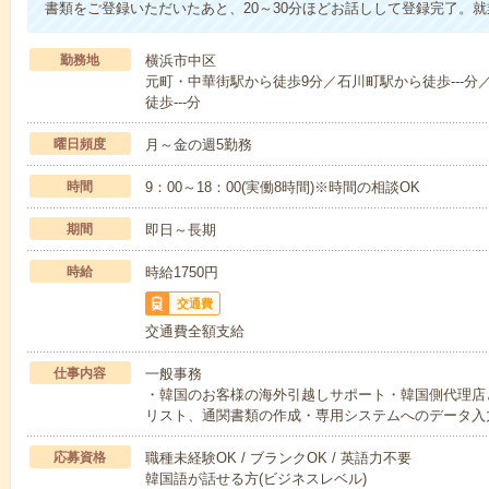
書類をご登録いただいたあと、20～30分ほどお話しして登録完了。
勤務地
横浜市中区
元町・中華街駅から徒歩9分／石川町駅から徒歩---分
徒歩---分
曜日頻度
月～金の週5勤務
時間
9：00～18：00(実働8時間)※時間の相談OK
期間
即日～長期
時給
時給1750円
交通費
交通費全額支給
仕事内容
一般事務
・韓国のお客様の海外引越しサポート・韓国側代理店
リスト、通関書類の作成・専用システムへのデータ入
応募資格
職種未経験OK / ブランクOK / 英語力不要
韓国語が話せる方(ビジネスレベル)