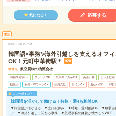
応募する
気になる！
未読
掲載日
2026/07/30
韓国語×事務✨海外引越しを支えるオフィ
OK！元町中華街駅＊
派遣
航空貨物の物流会社
派遣先
職種未経験OK
ブランクOK
既卒第二新卒OK
英語不要
しゅふ歓迎
残業少
副業・WワークOK
交費支給
日払いOK
週払いOK
即日
ここがポイント！
韓国語を活かして働ける！時短・週4も相談OK！
▼韓国語が活かせる ▼土日祝休み ▼時短・週4相談OK ▼服装
ア ▼海外引越しに関わる事務 ▼貿易事務の経験が積める＼WEB