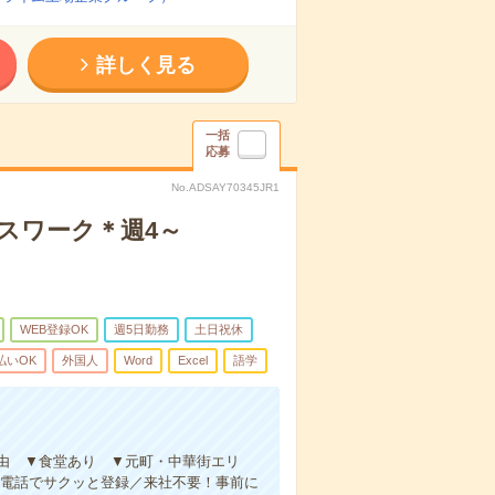
詳しく見る
一括
応募
No.ADSAY70345JR1
スワーク＊週4～
WEB登録OK
週5日勤務
土日祝休
払いOK
外国人
Word
Excel
語学
自由 ▼食堂あり ▼元町・中華街エリ
・電話でサクッと登録／来社不要！事前に