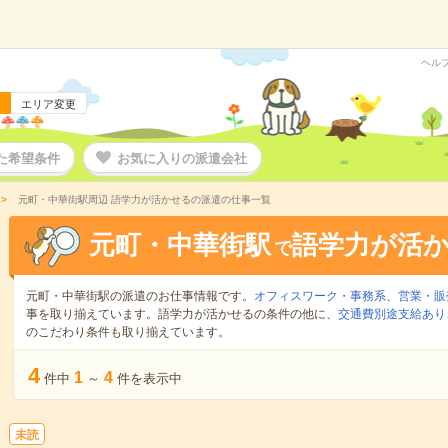
ヘル
エリア変更
た希望条件
お気に入りの派遣会社
元町・中華街駅周辺 語学力が活かせるの派遣の仕事一覧
元町・中華街駅
語学力が活
で
元町・中華街駅の派遣のお仕事情報です。
オフィスワーク・事務系
、
営業・販
事を取り揃えています。語学力が活かせるの条件の他に、
交通費別途支給あり
のこだわり条件も取り揃えています。
4
1
4
件中
～
件を表示中
未読