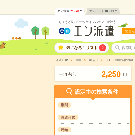
エン派遣
71573
件
エンバイト
82531
件
ちょうど良いワークライフバランスが叶う
関東版
気になる！リスト
0
保存し
派遣TOP
関東
神奈川
元町・中華街駅周辺
,
2
2
5
0
平均時給:
円
設定中の検索条件
期間
---
派遣形式
---
時給
---