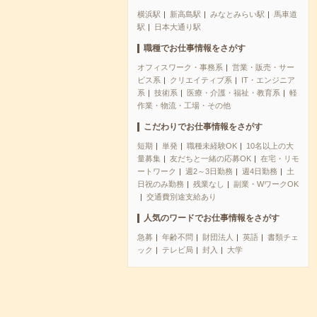
横浜駅
新高島駅
みなとみらい駅
馬車道
駅
日本大通り駅
職種でお仕事情報をさがす
オフィスワーク・事務系
営業・販売・サー
ビス系
クリエイティブ系
IT・エンジニア
系
技術系
医療・介護・福祉・教育系
軽
作業・物流・工場・その他
こだわりでお仕事情報をさがす
短期
単発
職種未経験OK
10名以上の大
量募集
友だちと一緒の応募OK
在宅・リモ
ートワーク
週2～3日勤務
週4日勤務
土
日祝のみ勤務
残業なし
副業・WワークOK
交通費別途支給あり
人気のワードでお仕事情報をさがす
急募
年齢不問
財団法人
英語
書類チェ
ック
テレビ局
封入
大学