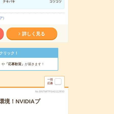
テキパキ
コツコツ
ア）
詳しく見る
クリック！
」
や
「応募歓迎」
が届きます！
一括
応募
No.BNTMITPSA0112650
！NVIDIAプ