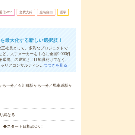
T通信Web
交費支給
服装自由
語学
値を最大化する新しい選択肢！
の正社員として、多彩なプロジェクトで
ど、大手メーカーを中心に全国9,000件
環境」の豊富さ！IT知識だけでなく、
、キャリアコンサルティン…
つづきを見る
から---分／石川町駅から---分／馬車道駅か
より異なる
 ◆スタート日相談OK！