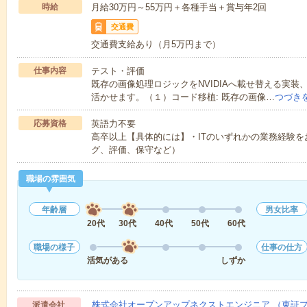
時給
月給30万円～55万円＋各種手当＋賞与年2回
交通費
交通費支給あり（月5万円まで）
仕事内容
テスト・評価
既存の画像処理ロジックをNVIDIAへ載せ替える実装、
活かせます。（１）コード移植: 既存の画像…
つづき
応募資格
英語力不要
高卒以上【具体的には】・ITのいずれかの業務経験
グ、評価、保守など）
職場の雰囲気
年齢層
男女比率
20代
30代
40代
50代
60代
職場の様子
仕事の仕方
活気がある
しずか
株式会社オープンアップネクストエンジニア （東証
派遣会社