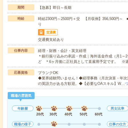
期間
【急募】即日～長期
時給
時給2300円～2500円＋交 【月収例】356,500
り
交通費
交通費支給あり
仕事内容
経理・財務・会計・英文経理
＊銀行振り込みの承認・作成｜海外送金作成（月1～
ど ＊6ヶ月後に正社員として直雇用予定です。 ※週
応募資格
ブランクOK
◆業界経験問いません！◆経理事務（月次決算・年次決算
の英語力がある方歓迎。◆【必要なOAスキル】W…
職場の雰囲気
年齢層
男女比率
20代
30代
40代
50代
60代
職場の様子
仕事の仕方