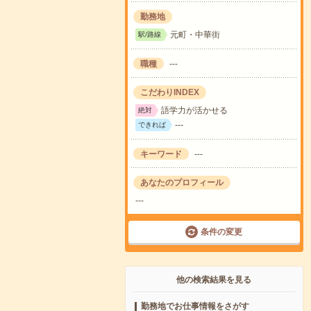
勤務地
元町・中華街
駅/路線
職種
---
こだわりINDEX
語学力が活かせる
絶対
---
できれば
キーワード
---
あなたのプロフィール
---
条件の変更
他の検索結果を見る
勤務地でお仕事情報をさがす