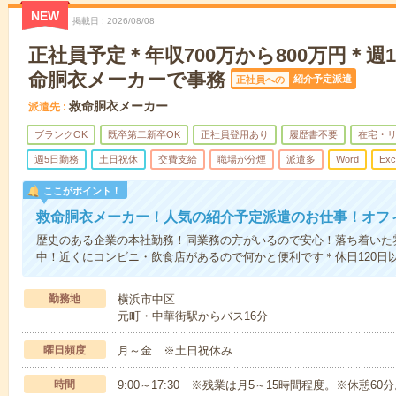
NEW
掲載日
2026/08/08
正社員予定＊年収700万から800万円＊週
命胴衣メーカーで事務
紹介予定派遣
正社員への
救命胴衣メーカー
派遣先
ブランクOK
既卒第二新卒OK
正社員登用あり
履歴書不要
在宅・
週5日勤務
土日祝休
交費支給
職場が分煙
派遣多
Word
Exc
ここがポイント！
救命胴衣メーカー！人気の紹介予定派遣のお仕事！オフ
歴史のある企業の本社勤務！同業務の方がいるので安心！落ち着いた
中！近くにコンビニ・飲食店があるので何かと便利です＊休日120日
勤務地
横浜市中区
元町・中華街駅からバス16分
曜日頻度
月～金 ※土日祝休み
時間
9:00～17:30 ※残業は月5～15時間程度。※休憩60