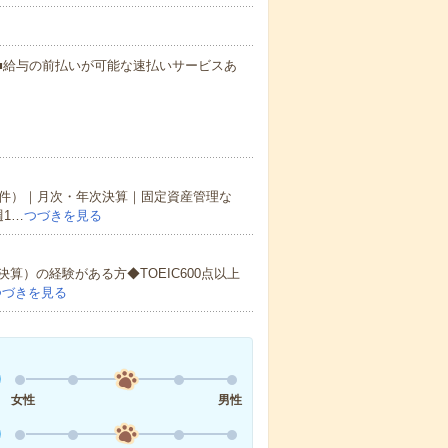
円～ ■給与の前払いが可能な速払いサービスあ
2件）｜月次・年次決算｜固定資産管理な
1…
つづきを見る
）の経験がある方◆TOEIC600点以上
つづきを見る
女性
男性