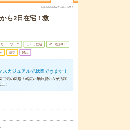
No.SSKCS2504402256
1から2日在宅！救
リモートワーク
しゅふ歓迎
WEB登録OK
el
語学
簿記
ィスカジュアルで就業できます！
雰囲気の職場！幅広い年齢層の方が活躍
以上！
分。