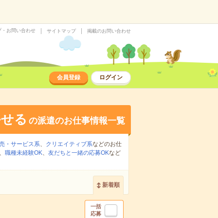
プ・お問い合わせ
サイトマップ
掲載のお問い合わせ
会員登録
ログイン
かせる
の派遣のお仕事情報一覧
売・サービス系
、
クリエイティブ系
などのお仕
、
職種未経験OK
、
友だちと一緒の応募OK
など
新着順
一括
応募