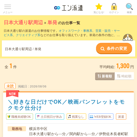
メニュー
気になる!
ログイン
検索
日本大通り駅周辺
×
単発
のお仕事一覧
日本大通り駅の派遣のお仕事情報です。
オフィスワーク・事務系
、
営業・販売・サー
ビス系
、
クリエイティブ系
などのお仕事を取り揃えています。単発の条件の他に、
交
通費別途支給あり
、
職種未経験OK
、
友だちと一緒の応募OK
などでもお探し頂けま
す。
条件の変更
日本大通り駅周辺 / 単発
1
1,300
全
件
平均時給:
円
時給順
新着順
未読
掲載日
2026/08/06
NEW
＼好きな日だけでOK／映画パンフレットをモ
クモク仕分け
職種未経験OK
土日祝日が休み
残業なし
WEB登録OK
派遣
横浜市中区
勤務地
日本大通り駅から---分／関内駅から---分／伊勢佐木長者町駅