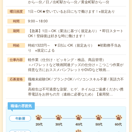
から---分／日ノ出町駅から---分／黄金町駅から---分
1日～OK★空いているお日にちで働けます！※規定あり
曜日頻度
9:00～18:00
時間
【急募】1日～OK（業法に基づく規定あり）＊即日スタート
期間
OK！登録後は好きな時に働けます！
時給1322円～ ▼日払いOK（規定あり） ■初勤務手当あ
時給
り ※規定による
軽作業（仕分け・ピッキング・検品、商品管理）
仕事内容
＜パフレットなど映画関連グッズの仕分け＞こつこつ作業が
得意な方におススメパンフレットやDVDなど映画…
職種未経験OK / ブランクOK / パソコンスキル不要 / 英語力不
応募資格
要
高校生は不可過度な染髪、ヒゲ、ネイルはご遠慮ください携
帯電話をお持ちの方（連絡に必要なため）【雇用契…
職場の雰囲気
年齢層
20代
30代
40代
50代
60代