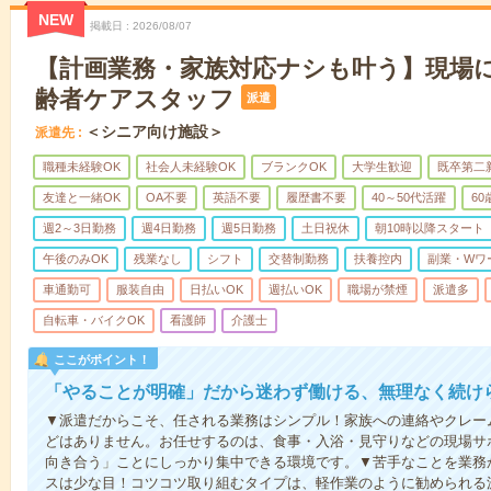
NEW
掲載日
2026/08/07
【計画業務・家族対応ナシも叶う】現場
齢者ケアスタッフ
派遣
＜シニア向け施設＞
派遣先
職種未経験OK
社会人未経験OK
ブランクOK
大学生歓迎
既卒第二
友達と一緒OK
OA不要
英語不要
履歴書不要
40～50代活躍
6
週2～3日勤務
週4日勤務
週5日勤務
土日祝休
朝10時以降スタート
午後のみOK
残業なし
シフト
交替制勤務
扶養控内
副業・Wワ
車通勤可
服装自由
日払いOK
週払いOK
職場が禁煙
派遣多
自転車・バイクOK
看護師
介護士
ここがポイント！
「やることが明確」だから迷わず働ける、無理なく続け
▼派遣だからこそ、任される業務はシンプル！家族への連絡やクレー
どはありません。お任せするのは、食事・入浴・見守りなどの現場サ
向き合う」ことにしっかり集中できる環境です。▼苦手なことを業務
スは少な目！コツコツ取り組むタイプは、軽作業のように勧められる