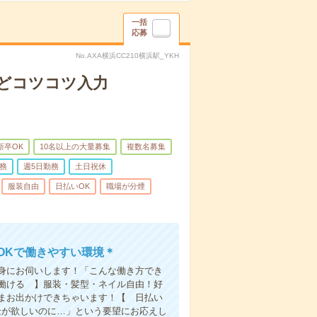
一括
応募
No.AXA横浜CC210横浜駅_YKH
どコツコツ入力
新卒OK
10名以上の大量募集
複数名募集
務
週5日勤務
土日祝休
服装自由
日払いOK
職場が分煙
OKで働きやすい環境＊
身にお伺いします！「こんな働き方でき
働ける 】服装・髪型・ネイル自由！好
まお出かけできちゃいます！【 日払い
金が欲しいのに…」という要望にお応えし