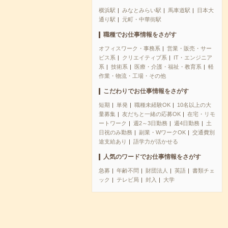
横浜駅
みなとみらい駅
馬車道駅
日本大
通り駅
元町・中華街駅
職種でお仕事情報をさがす
オフィスワーク・事務系
営業・販売・サー
ビス系
クリエイティブ系
IT・エンジニア
系
技術系
医療・介護・福祉・教育系
軽
作業・物流・工場・その他
こだわりでお仕事情報をさがす
短期
単発
職種未経験OK
10名以上の大
量募集
友だちと一緒の応募OK
在宅・リモ
ートワーク
週2～3日勤務
週4日勤務
土
日祝のみ勤務
副業・WワークOK
交通費別
途支給あり
語学力が活かせる
人気のワードでお仕事情報をさがす
急募
年齢不問
財団法人
英語
書類チェ
ック
テレビ局
封入
大学