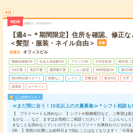
未読
NEW
掲載日
2026/08/07
【週4～＊期間限定】住所を確認、修正な
＜髪型・服装・ネイル自由＞
派遣
オフィスビル
派遣先
職種未経験OK
社会人未経験OK
ブランクOK
大学生歓迎
既卒第二
OA不要
英語不要
履歴書不要
しゅふ歓迎
WEB登録OK
週4日勤
朝10時以降スタート
残業なし
シフト
交費支給
駅歩5分
大手
派遣多
ルーティン
ここがポイント！
≪まだ間に合う！10名以上の大量募集≫＊シフト相談も
【 プライベートも諦めない 】シフトや勤務曜日など、ご希望は親
るかな…」など、まずはお気軽にご相談ください！【 じぶんらしく
きなことを諦めなくていいのでストレスフリー！仕事終わりにそのま
OK 】突然の出費にお給料日まで悩むことはなくなります！「今現