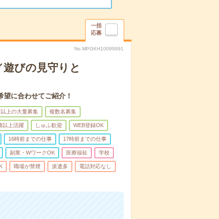
一括
応募
No.MPGKH10099991
／遊びの見守りと
希望に合わせてご紹介！
名以上の大量募集
複数名募集
0歳以上活躍
しゅふ歓迎
WEB登録OK
16時前までの仕事
17時前までの仕事
副業・WワークOK
医療福祉
学校
K
職場が禁煙
派遣多
電話対応なし