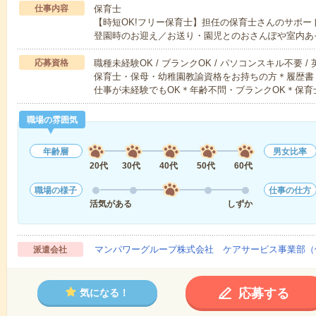
仕事内容
保育士
【時短OK!フリー保育士】担任の保育士さんのサポ
登園時のお迎え／お送り・園児とのおさんぽや室内あ
応募資格
職種未経験OK / ブランクOK / パソコンスキル不要 /
保育士・保母・幼稚園教諭資格をお持ちの方＊履歴書
仕事が未経験でもOK＊年齢不問・ブランクOK＊保育
職場の雰囲気
年齢層
男女比率
20代
30代
40代
50代
60代
職場の様子
仕事の仕方
活気がある
しずか
マンパワーグループ株式会社 ケアサービス事業部（
派遣会社
応募する
気になる！