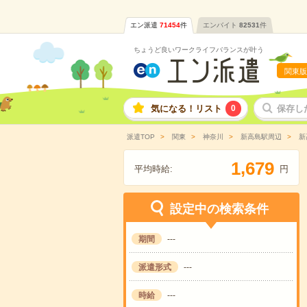
エン派遣
71454
件
エンバイト
82531
件
ちょうど良いワークライフバランスが叶う
関東版
気になる！リスト
0
保存し
派遣TOP
関東
神奈川
新高島駅周辺
新
,
1
6
7
9
平均時給:
円
設定中の検索条件
期間
---
派遣形式
---
時給
---