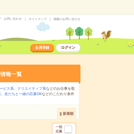
プ・お問い合わせ
サイトマップ
掲載のお問い合わせ
会員登録
ログイン
事情報一覧
ービス系
、
クリエイティブ系
などのお仕事を取
K
、
友だちと一緒の応募OK
などのこだわり条件
新着順
一括
応募