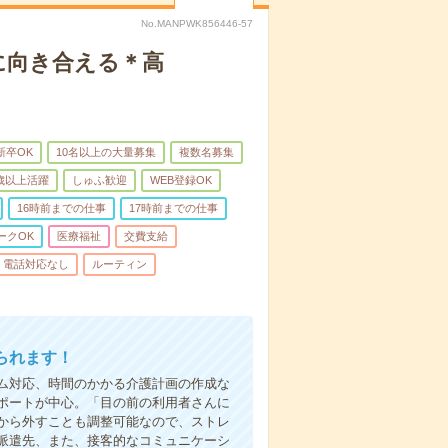
No.MANPWK856446-57
に向き合える＊高
新卒OK
10名以上の大量募集
複数名募集
0歳以上活躍
しゅふ歓迎
WEB登録OK
16時前までの仕事
17時前までの仕事
ークOK
医療福祉
交費支給
電話対応なし
ルーティン
られます！
ム対応、時間のかかる介護計画の作成な
ポートが中心。「目の前の利用者さんに
から外すことも調整可能なので、ストレ
派遣先、また、接客的なコミュニケーシ