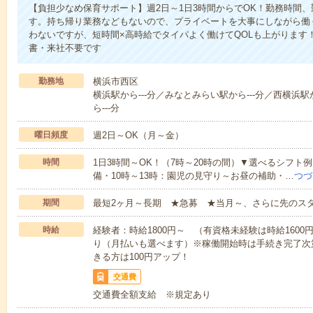
【負担少なめ保育サポート】週2日～1日3時間からでOK！勤務時間
す。持ち帰り業務などもないので、プライベートを大事にしながら働
わないですが、短時間×高時給でタイパよく働けてQOLも上がります
書・来社不要です
勤務地
横浜市西区
横浜駅から---分／みなとみらい駅から---分／西横浜駅
ら---分
曜日頻度
週2日～OK（月～金）
時間
1日3時間～OK！（7時～20時の間）▼選べるシフト
備・10時～13時：園児の見守り～お昼の補助・…
つづ
期間
最短2ヶ月～長期 ★急募 ★当月～、さらに先のス
時給
経験者：時給1800円～ （有資格未経験は時給160
り（月払いも選べます）※稼働開始時は手続き完了次
きる方は100円アップ！
交通費
交通費全額支給 ※規定あり