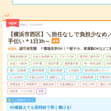
未読
NEW
掲載日
2026/08/07
【横浜市西区】＼担任なしで負担少なめ
手伝い＊1日3h～
派遣
認可保育園 ＊職場見学OK！＊駅チカ、車通勤OKなどご
派遣先
職種未経験OK
社会人未経験OK
ブランクOK
既卒第二新卒OK
10
友達と一緒OK
OA不要
英語不要
履歴書不要
40～50代活躍
6
週2～3日勤務
週4日勤務
週5日勤務
土日祝休
朝10時以降スタート
5ｈ以内OK
午後のみOK
残業なし
シフト
交替制勤務
扶養控内
交費支給
車通勤可
服装自由
社食/補助あり
日払いOK
週払いO
自転車・バイクOK
保育
ここがポイント！
60歳超えても高時給で長く働ける!