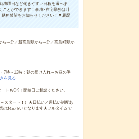
、勤務曜日など働きやすい日程を選べま
くことができます！事務×在宅勤務は叶
！勤務希望をお知らせください！▼履歴
から---分／新高島駅から---分／高島町駅か
例・7時～12時：朝の受け入れ～お昼の準
きを見る
タートもOK！開始日ご相談ください。
0円～スタート！）★日払い／週払い制度あ
第のお支払いとなります★フルタイムで