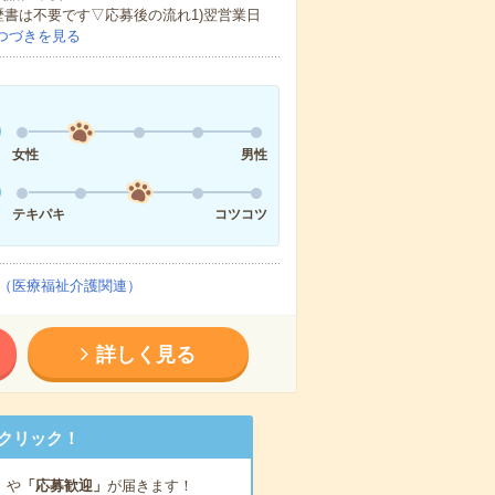
歴書は不要です▽応募後の流れ1)翌営業日
つづきを見る
女性
男性
テキパキ
コツコツ
（医療福祉介護関連）
詳しく見る
クリック！
」
や
「応募歓迎」
が届きます！