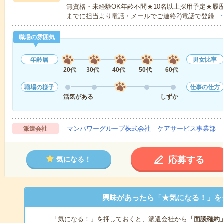
無資格・未経験OK年齢不問★10名以上採用予定★履
までに担当より電話・メールでご連絡2)電話で登録…
職場の雰囲気
年齢層
男女比率
20代
30代
40代
50代
60代
職場の様子
仕事の仕方
活気がある
しずか
マンパワーグループ株式会社 ケアサービス事業部 
派遣会社
応募する
気になる！
興味があったら「★気になる！」を
「気になる！」を押しておくと、派遣会社から
「面談確約