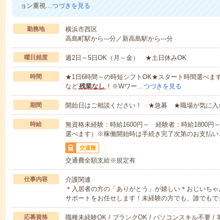
ョン重視…
つづきを見る
勤務地
横浜市西区
高島町駅から---分／新高島駅から---分
曜日頻度
週2日～5日OK（月～金） ★土日休みOK
時間
★1日6時間～の時短シフトOK★スタート時間選べます！7:00～1
など
残業なし
！※Wワー…
つづきを見る
期間
開始日はご相談ください！ ★急募 ★職場が気に入
時給
無資格未経験：時給1600円～ 経験者：時給1800
選べます）※稼働開始時は手続き完了次第のお支払い
交通費
交通費全額支給※規定有
仕事内容
介護関連
＊入居者の方の「ありがとう」が嬉しい＊おじいちゃ
サポートをお任せします！未経験の方でも、誰でもで
応募資格
職種未経験OK / ブランクOK / パソコンスキル不要 /