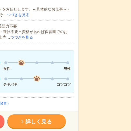
ートをお任せします。～具体的なお仕事～・
そ…
つづきを見る
 英語力不要
・来社不要＊資格があれば保育園でのお
士専…
つづきを見る
女性
男性
テキパキ
コツコツ
保育）
詳しく見る