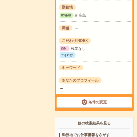
勤務地
新高島
駅/路線
職種
---
こだわりINDEX
残業なし
絶対
---
できれば
キーワード
---
あなたのプロフィール
---
条件の変更
他の検索結果を見る
勤務地でお仕事情報をさがす