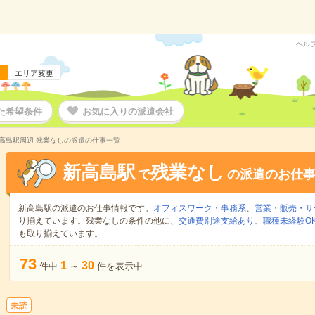
ヘル
エリア変更
た希望条件
お気に入りの派遣会社
高島駅周辺 残業なしの派遣の仕事一覧
新高島駅
残業なし
で
の派遣のお仕
新高島駅の派遣のお仕事情報です。
オフィスワーク・事務系
、
営業・販売・サ
り揃えています。残業なしの条件の他に、
交通費別途支給あり
、
職種未経験O
も取り揃えています。
73
1
30
件中
～
件を表示中
未読