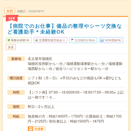
未読
掲載日
2026/08/07
NEW
【病院でのお仕事】備品の整理やシーツ交換な
ど看護助手＊未経験OK
職種未経験OK
交通費別途支給あり
土日祝日が休み
WEB登録OK
派遣
名古屋市瑞穂区
勤務地
瑞穂区役所駅から---分／瑞穂運動場東駅から---分／瑞穂運動
場西駅から---分／総合リハビリセンター駅から---分
シフト制（月～日） ※平日のみなどの相談もOK ※週3なども
曜日頻度
相談OK
【シフト例】07:00～16:0009:00～18:0017:00～09:00※ 上記
時間
は一例です！そ…
即日～2ヶ月以上
期間
無資格の方：時給1400円～1750円 / 介護福祉士：時給1700
時給
円～2125円 / 初任者以上：時給1500円～1875円
交通費