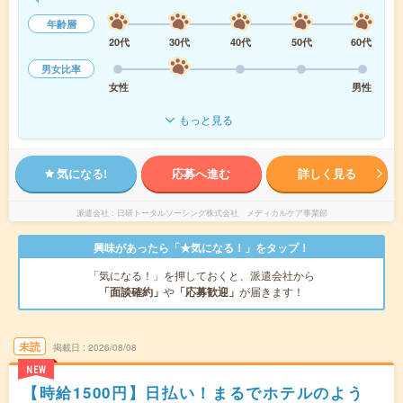
年齢層
20代
30代
40代
50代
60代
男女比率
女性
男性
もっと見る
気になる!
応募へ進む
詳しく見る
派遣会社
日研トータルソーシング株式会社 メディカルケア事業部
興味があったら「★気になる！」をタップ！
「気になる！」を押しておくと、派遣会社から
「面談確約」
や
「応募歓迎」
が届きます！
未読
掲載日
2026/08/08
NEW
【時給1500円】日払い！まるでホテルのよう