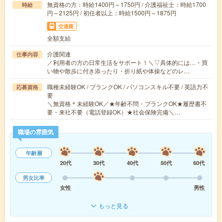
無資格の方：時給1400円～1750円 / 介護福祉士：時給1700
時給
円～2125円 / 初任者以上：時給1500円～1875円
交通費
全額支給
介護関連
仕事内容
／利用者の方の日常生活をサポート！＼▽具体的には…・買
い物や散歩に付き添ったり・折り紙や体操などのレ…
職種未経験OK / ブランクOK / パソコンスキル不要 / 英語力不
応募資格
要
＼無資格＊未経験OK／★年齢不問・ブランクOK★履歴書不
要・来社不要（電話登録OK）★社会保険完備＼…
職場の雰囲気
年齢層
20代
30代
40代
50代
60代
男女比率
女性
男性
もっと見る