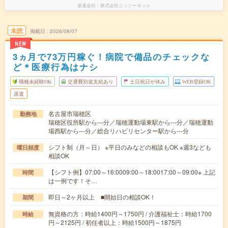
派遣会社
株式会社ニッソーネット
未読
掲載日
2026/08/07
NEW
3ヵ月で73万円稼ぐ！病院で備品のチェックな
ど＊医療行為はナシ
職種未経験OK
交通費別途支給あり
土日祝日が休み
WEB登録OK
派遣
名古屋市瑞穂区
勤務地
瑞穂区役所駅から---分／瑞穂運動場東駅から---分／瑞穂運動
場西駅から---分／総合リハビリセンター駅から---分
シフト制（月～日） ※平日のみなどの相談もOK ※週3なども
曜日頻度
相談OK
【シフト例】07:00～16:0009:00～18:0017:00～09:00※ 上記
時間
は一例です！そ…
即日～2ヶ月以上 ■開始日の相談OK！
期間
無資格の方：時給1400円～1750円 / 介護福祉士：時給1700
時給
円～2125円 / 初任者以上：時給1500円～1875円