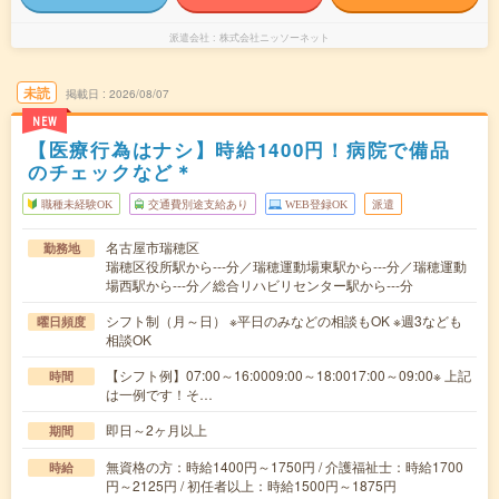
派遣会社
株式会社ニッソーネット
未読
掲載日
2026/08/07
NEW
【医療行為はナシ】時給1400円！病院で備品
のチェックなど＊
職種未経験OK
交通費別途支給あり
WEB登録OK
派遣
名古屋市瑞穂区
勤務地
瑞穂区役所駅から---分／瑞穂運動場東駅から---分／瑞穂運動
場西駅から---分／総合リハビリセンター駅から---分
シフト制（月～日） ※平日のみなどの相談もOK ※週3なども
曜日頻度
相談OK
【シフト例】07:00～16:0009:00～18:0017:00～09:00※ 上記
時間
は一例です！そ…
即日～2ヶ月以上
期間
無資格の方：時給1400円～1750円 / 介護福祉士：時給1700
時給
円～2125円 / 初任者以上：時給1500円～1875円