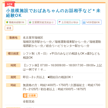
NEW
小規模施設でおばあちゃんのお話相手など＊未
経験OK
職種未経験OK
交通費別途支給あり
土日祝日が休み
WEB登録OK
派遣
名古屋市瑞穂区
勤務地
瑞穂区役所駅から---分／瑞穂運動場東駅から---分／瑞穂運動
場西駅から---分／総合リハビリセンター駅から---分
シフト制（月～日） ※平日のみなどの相談もOK ※週3なども
曜日頻度
相談OK
【シフト例】07:00～16:0009:00～18:0017:00～09:00※ 上記
時間
は一例です！そ…
即日～2ヶ月以上 ■開始日の相談OK！
期間
無資格の方：時給1400円～1750円 / 介護福祉士：時給1700
時給
円～2125円 / 初任者以上：時給1500円～1875円
交通費
全額支給