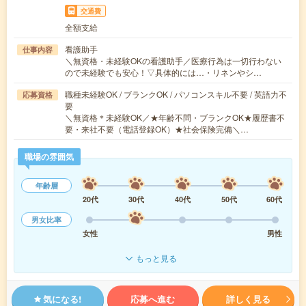
交通費
全額支給
看護助手
仕事内容
＼無資格・未経験OKの看護助手／医療行為は一切行わない
ので未経験でも安心！▽具体的には…・リネンやシ…
職種未経験OK / ブランクOK / パソコンスキル不要 / 英語力不
応募資格
要
＼無資格＊未経験OK／★年齢不問・ブランクOK★履歴書不
要・来社不要（電話登録OK）★社会保険完備＼…
職場の雰囲気
年齢層
20代
30代
40代
50代
60代
男女比率
女性
男性
もっと見る
気になる!
応募へ進む
詳しく見る