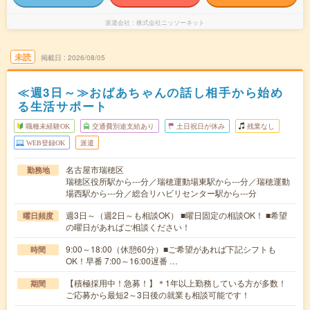
派遣会社
株式会社ニッソーネット
未読
掲載日
2026/08/05
≪週3日～≫おばあちゃんの話し相手から始め
る生活サポート
職種未経験OK
交通費別途支給あり
土日祝日が休み
残業なし
WEB登録OK
派遣
名古屋市瑞穂区
勤務地
瑞穂区役所駅から---分／瑞穂運動場東駅から---分／瑞穂運動
場西駅から---分／総合リハビリセンター駅から---分
週3日～（週2日～も相談OK） ■曜日固定の相談OK！ ■希望
曜日頻度
の曜日があればご相談ください！
9:00～18:00（休憩60分）■ご希望があれば下記シフトも
時間
OK！早番 7:00～16:00遅番 …
【積極採用中！急募！】＊1年以上勤務している方が多数！
期間
ご応募から最短2～3日後の就業も相談可能です！