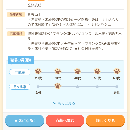
全額支給
看護助手
仕事内容
＼無資格・未経験OKの看護助手／医療行為は一切行わない
ので未経験でも安心！▽具体的には…・リネンやシ…
職種未経験OK / ブランクOK / パソコンスキル不要 / 英語力不
応募資格
要
＼無資格＊未経験OK／★年齢不問・ブランクOK★履歴書不
要・来社不要（電話登録OK）★社会保険完備＼…
職場の雰囲気
年齢層
20代
30代
40代
50代
60代
男女比率
女性
男性
もっと見る
気になる!
応募へ進む
詳しく見る