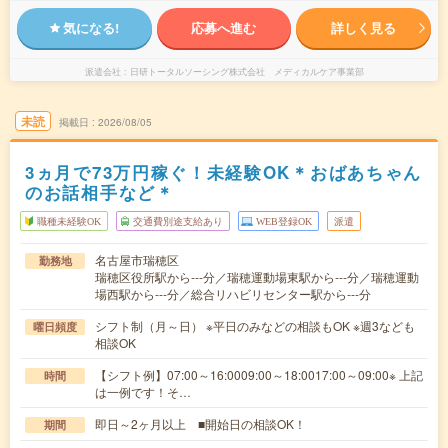
気になる!
応募へ進む
詳しく見る
派遣会社
日研トータルソーシング株式会社 メディカルケア事業部
未読
掲載日
2026/08/05
3ヵ月で73万円稼ぐ！未経験OK＊おばあちゃん
のお話相手など＊
職種未経験OK
交通費別途支給あり
WEB登録OK
派遣
名古屋市瑞穂区
勤務地
瑞穂区役所駅から---分／瑞穂運動場東駅から---分／瑞穂運動
場西駅から---分／総合リハビリセンター駅から---分
シフト制（月～日） ※平日のみなどの相談もOK ※週3なども
曜日頻度
相談OK
【シフト例】07:00～16:0009:00～18:0017:00～09:00※ 上記
時間
は一例です！そ…
即日～2ヶ月以上 ■開始日の相談OK！
期間