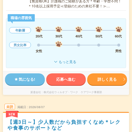
【無資格OK】介護職のご経験がある方＊年齢・学歴不問！
＊10名以上採用予定≪登録のための来社不要！≫…
職場の雰囲気
年齢層
20代
30代
40代
50代
60代
男女比率
女性
男性
もっと見る
気になる!
応募へ進む
詳しく見る
派遣会社
株式会社ウィルオブ・ワーク ケアワーク事業部
未読
掲載日
2026/08/07
NEW
【週3日～】少人数だから負担すくなめ＊レク
や食事のサポートなど