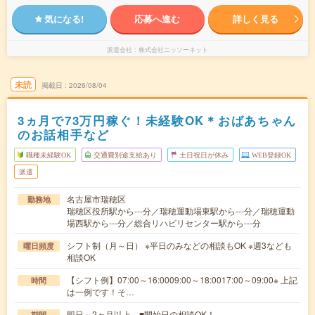
気になる!
応募へ進む
詳しく見る
派遣会社
株式会社ニッソーネット
未読
掲載日
2026/08/04
3ヵ月で73万円稼ぐ！未経験OK＊おばあちゃん
のお話相手など
職種未経験OK
交通費別途支給あり
土日祝日が休み
WEB登録OK
派遣
名古屋市瑞穂区
勤務地
瑞穂区役所駅から---分／瑞穂運動場東駅から---分／瑞穂運動
場西駅から---分／総合リハビリセンター駅から---分
シフト制（月～日） ※平日のみなどの相談もOK ※週3なども
曜日頻度
相談OK
【シフト例】07:00～16:0009:00～18:0017:00～09:00※ 上記
時間
は一例です！そ…
即日～2ヶ月以上 ■開始日の相談OK！
期間