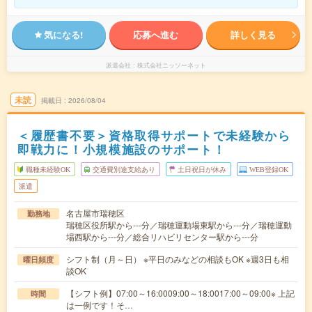
気になる!
応募へ進む
詳しく見る
派遣会社
株式会社ニッソーネット
未読
掲載日
2026/08/04
＜履歴書不要＞資格取得サポートで未経験から
即戦力に！小規模施設のサポート！
職種未経験OK
交通費別途支給あり
土日祝日が休み
WEB登録OK
派遣
名古屋市瑞穂区
勤務地
瑞穂区役所駅から---分／瑞穂運動場東駅から---分／瑞穂運動
場西駅から---分／総合リハビリセンター駅から---分
シフト制（月～日） ※平日のみなどの相談もOK ※週3日も相
曜日頻度
談OK
【シフト例】07:00～16:0009:00～18:0017:00～09:00※ 上記
時間
は一例です！そ…