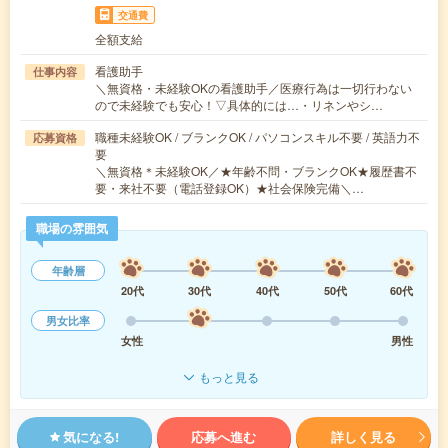
交通費
全額支給
看護助手
仕事内容
＼無資格・未経験OKの看護助手／医療行為は一切行わない
ので未経験でも安心！▽具体的には…・リネンやシ…
職種未経験OK / ブランクOK / パソコンスキル不要 / 英語力不
応募資格
要
＼無資格＊未経験OK／★年齢不問・ブランクOK★履歴書不
要・来社不要（電話登録OK）★社会保険完備＼…
職場の雰囲気
年齢層
20代
30代
40代
50代
60代
男女比率
女性
男性
もっと見る
気になる!
応募へ進む
詳しく見る