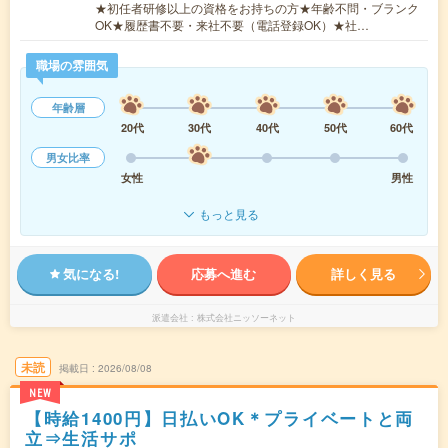
★初任者研修以上の資格をお持ちの方★年齢不問・ブランク
OK★履歴書不要・来社不要（電話登録OK）★社…
職場の雰囲気
年齢層
20代
30代
40代
50代
60代
男女比率
女性
男性
もっと見る
気になる!
応募へ進む
詳しく見る
派遣会社
株式会社ニッソーネット
未読
掲載日
2026/08/08
NEW
【時給1400円】日払いOK＊プライベートと両
立⇒生活サポ