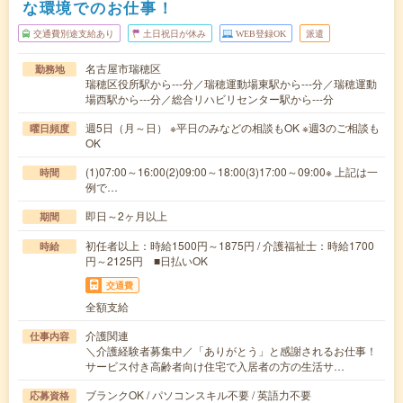
な環境でのお仕事！
交通費別途支給あり
土日祝日が休み
WEB登録OK
派遣
名古屋市瑞穂区
勤務地
瑞穂区役所駅から---分／瑞穂運動場東駅から---分／瑞穂運動
場西駅から---分／総合リハビリセンター駅から---分
週5日（月～日） ※平日のみなどの相談もOK ※週3のご相談も
曜日頻度
OK
(1)07:00～16:00(2)09:00～18:00(3)17:00～09:00※ 上記は一
時間
例で…
即日～2ヶ月以上
期間
初任者以上：時給1500円～1875円 / 介護福祉士：時給1700
時給
円～2125円 ■日払いOK
交通費
全額支給
介護関連
仕事内容
＼介護経験者募集中／「ありがとう」と感謝されるお仕事！
サービス付き高齢者向け住宅で入居者の方の生活サ…
ブランクOK / パソコンスキル不要 / 英語力不要
応募資格