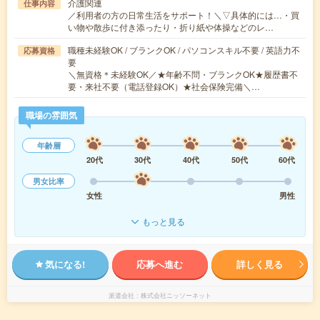
介護関連
仕事内容
／利用者の方の日常生活をサポート！＼▽具体的には…・買
い物や散歩に付き添ったり・折り紙や体操などのレ…
職種未経験OK / ブランクOK / パソコンスキル不要 / 英語力不
応募資格
要
＼無資格＊未経験OK／★年齢不問・ブランクOK★履歴書不
要・来社不要（電話登録OK）★社会保険完備＼…
職場の雰囲気
年齢層
20代
30代
40代
50代
60代
男女比率
女性
男性
もっと見る
気になる!
応募へ進む
詳しく見る
派遣会社
株式会社ニッソーネット