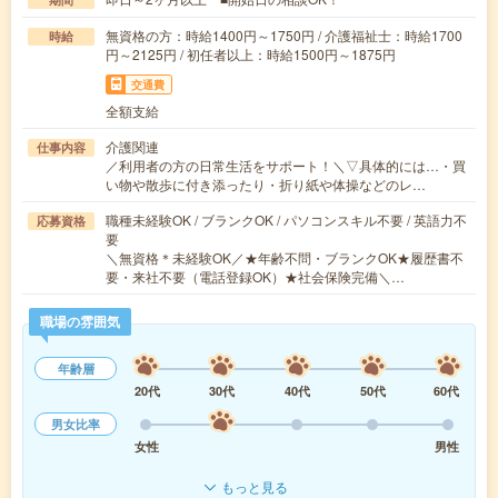
無資格の方：時給1400円～1750円 / 介護福祉士：時給1700
時給
円～2125円 / 初任者以上：時給1500円～1875円
交通費
全額支給
介護関連
仕事内容
／利用者の方の日常生活をサポート！＼▽具体的には…・買
い物や散歩に付き添ったり・折り紙や体操などのレ…
職種未経験OK / ブランクOK / パソコンスキル不要 / 英語力不
応募資格
要
＼無資格＊未経験OK／★年齢不問・ブランクOK★履歴書不
要・来社不要（電話登録OK）★社会保険完備＼…
職場の雰囲気
年齢層
20代
30代
40代
50代
60代
男女比率
女性
男性
もっと見る