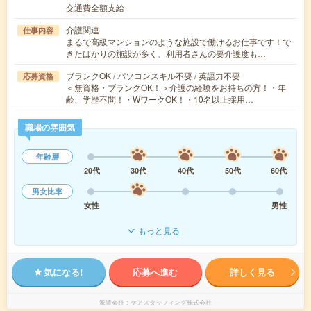
交通費全額支給
介護関連
仕事内容
まるで高級マンションのような施設で働けるお仕事です！で
きたばかりの施設が多く、利用者さんの要介護度も…
ブランクOK / パソコンスキル不要 / 英語力不要
応募資格
＜無資格・ブランクOK！＞介護の経験をお持ちの方！・年
齢、学歴不問！・WワークOK！・10名以上採用…
職場の雰囲気
年齢層
20代
30代
40代
50代
60代
男女比率
女性
男性
もっと見る
気になる!
応募へ進む
詳しく見る
派遣会社
ケアスタッフィング株式会社