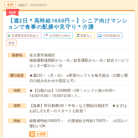
未読
掲載日
2026/08/07
NEW
【週2日＊高時給1650円～】シニア向けマンシ
ョンで食事の配膳や見守り＊介護
交通費別途支給あり
土日祝日が休み
残業なし
WEB登録OK
派遣
名古屋市瑞穂区
勤務地
瑞穂運動場西駅から---分／妙音通駅から---分／総合リハビリ
センター駅から---分
★週2日～（月～日） ※希望のシフトを毎月提出（日数と曜
曜日頻度
日の組み合わせや固定も可）
★【日勤のみ】1日5時間～OK！≪シフト例≫9:00～
時間
14:0010:00～15:0012:00～1…
【急募】即日勤務OK！中旬～など開始日相談可 ★まずは
期間
お試し2カ月～のスタートも歓迎！
経験者時給1650円～ 介護福祉士時給1700円～ ※日払い/
時給
週払いOK
交通費