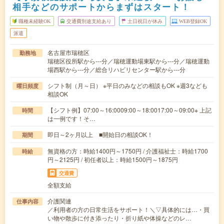
相手などのサポートからまずはスタート！
職種未経験OK
交通費別途支給あり
土日祝日が休み
WEB登録OK
派遣
名古屋市瑞穂区
勤務地
瑞穂区役所駅から---分／瑞穂運動場東駅から---分／瑞穂運動
場西駅から---分／総合リハビリセンター駅から---分
シフト制（月～日） ※平日のみなどの相談もOK ※週3なども
曜日頻度
相談OK
【シフト例】07:00～16:0009:00～18:0017:00～09:00※ 上記
時間
は一例です！そ…
即日～2ヶ月以上 ■開始日の相談OK！
期間
無資格の方：時給1400円～1750円 / 介護福祉士：時給1700
時給
円～2125円 / 初任者以上：時給1500円～1875円
交通費
全額支給
介護関連
仕事内容
／利用者の方の日常生活をサポート！＼▽具体的には…・買
い物や散歩に付き添ったり・折り紙や体操などのレ…