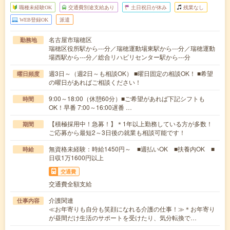
職種未経験OK
交通費別途支給あり
土日祝日が休み
残業なし
WEB登録OK
派遣
名古屋市瑞穂区
勤務地
瑞穂区役所駅から---分／瑞穂運動場東駅から---分／瑞穂運動
場西駅から---分／総合リハビリセンター駅から---分
週3日～（週2日～も相談OK） ■曜日固定の相談OK！ ■希望
曜日頻度
の曜日があればご相談ください！
9:00～18:00（休憩60分）■ご希望があれば下記シフトも
時間
OK！早番 7:00～16:00遅番 …
【積極採用中！急募！】＊1年以上勤務している方が多数！
期間
ご応募から最短2～3日後の就業も相談可能です！
無資格未経験：時給1450円～ ■週払いOK ■扶養内OK ■
時給
日収1万1600円以上
交通費
交通費全額支給
介護関連
仕事内容
≪お年寄りも自分も笑顔になれる介護の仕事！≫＊お年寄り
が昼間だけ生活のサポートを受けたり、気分転換で…