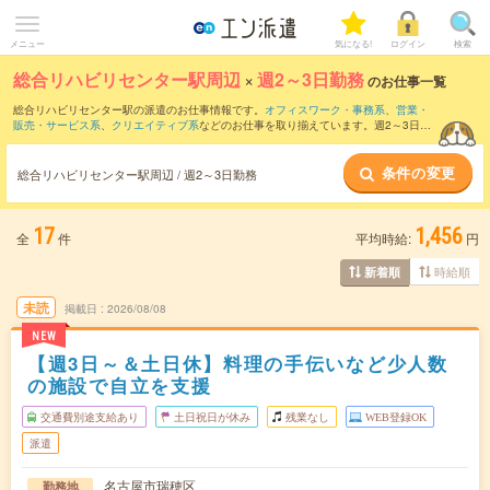
メニュー
気になる!
ログイン
検索
総合リハビリセンター駅周辺
×
週2～3日勤務
のお仕事一覧
総合リハビリセンター駅の派遣のお仕事情報です。
オフィスワーク・事務系
、
営業・
販売・サービス系
、
クリエイティブ系
などのお仕事を取り揃えています。週2～3日勤
務の条件の他に、
交通費別途支給あり
、
職種未経験OK
、
友だちと一緒の応募OK
など
のこだわり条件も取り揃えています。
条件の変更
総合リハビリセンター駅周辺 / 週2～3日勤務
17
1,456
全
件
平均時給:
円
時給順
新着順
未読
掲載日
2026/08/08
NEW
【週3日～＆土日休】料理の手伝いなど少人数
の施設で自立を支援
交通費別途支給あり
土日祝日が休み
残業なし
WEB登録OK
派遣
名古屋市瑞穂区
勤務地