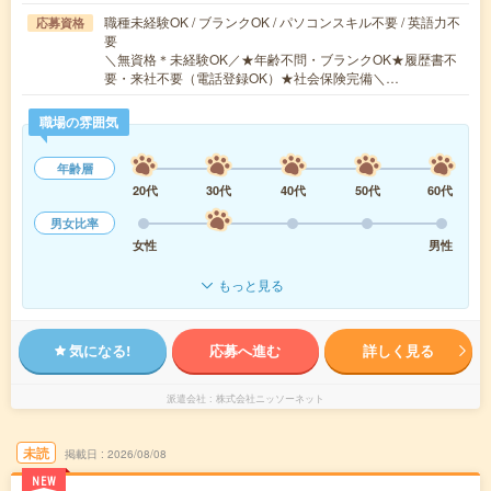
職種未経験OK / ブランクOK / パソコンスキル不要 / 英語力不
応募資格
要
＼無資格＊未経験OK／★年齢不問・ブランクOK★履歴書不
要・来社不要（電話登録OK）★社会保険完備＼…
職場の雰囲気
年齢層
20代
30代
40代
50代
60代
男女比率
女性
男性
もっと見る
気になる!
応募へ進む
詳しく見る
派遣会社
株式会社ニッソーネット
未読
掲載日
2026/08/08
NEW