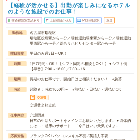
【経験が活かせる】出勤が楽しみになるホテル
のような施設でのお仕事！
交通費別途支給あり
土日祝日が休み
WEB登録OK
派遣
名古屋市瑞穂区
勤務地
瑞穂区役所駅から---分／瑞穂運動場東駅から---分／瑞穂運動
場西駅から---分／総合リハビリセンター駅から---分
平日のみ週3日～OK！
曜日頻度
1日7時間～OK！【シフト固定の相談もOK！】▼シフト例
時間
【早番】7:00～16:00／7:30～16…
長期のお仕事です。開始日はご相談ください！ ※急募
期間
経験者：時給1650円～ ※前払い・日払い・週払いOK
時給
交通費
交通費全額支給
介護関連
仕事内容
日常の生活サポートをメインにお願いいたします。▼具体的
には…・起床のサポート 「今日はいい天気ですよ…
ブランクOK / パソコンスキル不要 / 英語力不要
応募資格