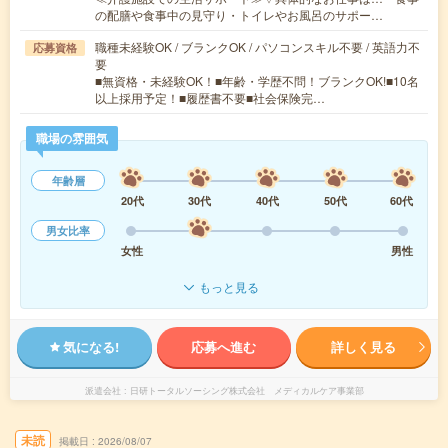
の配膳や食事中の見守り・トイレやお風呂のサポー…
職種未経験OK / ブランクOK / パソコンスキル不要 / 英語力不
応募資格
要
■無資格・未経験OK！■年齢・学歴不問！ブランクOK!■10名
以上採用予定！■履歴書不要■社会保険完…
職場の雰囲気
年齢層
20代
30代
40代
50代
60代
男女比率
女性
男性
もっと見る
気になる!
応募へ進む
詳しく見る
派遣会社
日研トータルソーシング株式会社 メディカルケア事業部
未読
掲載日
2026/08/07