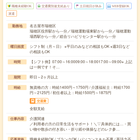
職種未経験OK
交通費別途支給あり
土日祝日が休み
WEB登録OK
派遣
名古屋市瑞穂区
勤務地
瑞穂区役所駅から---分／瑞穂運動場東駅から---分／瑞穂運動
場西駅から---分／総合リハビリセンター駅から---分
シフト制（月～日） ※平日のみなどの相談もOK ※週3日など
曜日頻度
の相談もOK
【シフト例】07:00～16:0009:00～18:0017:00～09:00※ 上記
時間
は一例です！そ…
即日～2ヶ月以上
期間
無資格の方：時給1400円～1750円 / 介護福祉士：時給1700
時給
円～2125円 / 初任者以上：時給1500円～1875円
交通費
全額支給
介護関連
仕事内容
／利用者の方の日常生活をサポート！＼▽具体的には…・買
い物や散歩の付き添い・折り紙や体操などのレク参…
職種未経験OK / ブランクOK / パソコンスキル不要 / 英語力不
応募資格