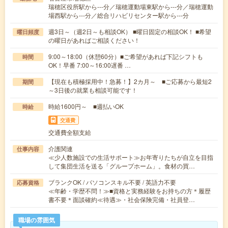
瑞穂区役所駅から---分／瑞穂運動場東駅から---分／瑞穂運動
場西駅から---分／総合リハビリセンター駅から---分
週3日～（週2日～も相談OK） ■曜日固定の相談OK！ ■希望
曜日頻度
の曜日があればご相談ください！
9:00～18:00（休憩60分）■ご希望があれば下記シフトも
時間
OK！早番 7:00～16:00遅番 …
【現在も積極採用中！急募！】2カ月～ ■ご応募から最短2
期間
～3日後の就業も相談可能です！
時給1600円～ ■週払いOK
時給
交通費
交通費全額支給
介護関連
仕事内容
≪少人数施設での生活サポート≫お年寄りたちが自立を目指
して集団生活を送る「グループホーム」。食材の買…
ブランクOK / パソコンスキル不要 / 英語力不要
応募資格
≪年齢・学歴不問！≫■資格と実務経験をお持ちの方＊履歴
書不要＊面談確約≪待遇≫・社会保険完備・社員登…
職場の雰囲気