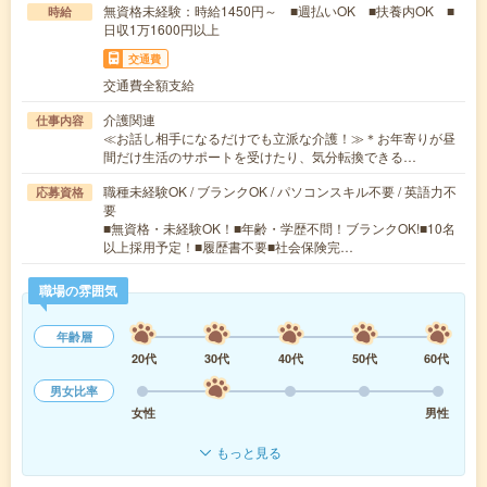
無資格未経験：時給1450円～ ■週払いOK ■扶養内OK ■
時給
日収1万1600円以上
交通費
交通費全額支給
介護関連
仕事内容
≪お話し相手になるだけでも立派な介護！≫＊お年寄りが昼
間だけ生活のサポートを受けたり、気分転換できる…
職種未経験OK / ブランクOK / パソコンスキル不要 / 英語力不
応募資格
要
■無資格・未経験OK！■年齢・学歴不問！ブランクOK!■10名
以上採用予定！■履歴書不要■社会保険完…
職場の雰囲気
年齢層
20代
30代
40代
50代
60代
男女比率
女性
男性
もっと見る