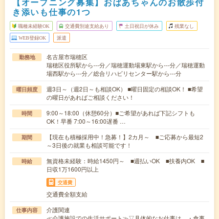
【オープニング募集】おばあちゃんのお散歩付
き添いも仕事の1つ
職種未経験OK
交通費別途支給あり
土日祝日が休み
残業なし
WEB登録OK
派遣
名古屋市瑞穂区
勤務地
瑞穂区役所駅から---分／瑞穂運動場東駅から---分／瑞穂運動
場西駅から---分／総合リハビリセンター駅から---分
週3日～（週2日～も相談OK） ■曜日固定の相談OK！ ■希望
曜日頻度
の曜日があればご相談ください！
9:00～18:00（休憩60分）■ご希望があれば下記シフトも
時間
OK！早番 7:00～16:00遅番 …
【現在も積極採用中！急募！】2カ月～ ■ご応募から最短2
期間
～3日後の就業も相談可能です！
無資格未経験：時給1450円～ ■週払いOK ■扶養内OK ■
時給
日収1万1600円以上
交通費
交通費全額支給
介護関連
仕事内容
≪介護施設での生活サポート≫▽具体的なお仕事は…・食事