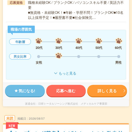
職種未経験OK / ブランクOK / パソコンスキル不要 / 英語力不
応募資格
要
■無資格・未経験OK！■年齢・学歴不問！ブランクOK!■10名
以上採用予定！■履歴書不要■社会保険完…
職場の雰囲気
年齢層
20代
30代
40代
50代
60代
男女比率
女性
男性
もっと見る
気になる!
応募へ進む
詳しく見る
派遣会社
日研トータルソーシング株式会社 メディカルケア事業部
未読
掲載日
2026/08/07
NEW