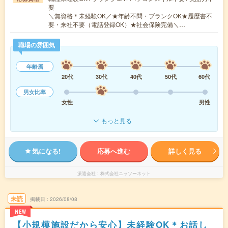
要
＼無資格＊未経験OK／★年齢不問・ブランクOK★履歴書不
要・来社不要（電話登録OK）★社会保険完備＼…
職場の雰囲気
年齢層
20代
30代
40代
50代
60代
男女比率
女性
男性
もっと見る
気になる!
応募へ進む
詳しく見る
派遣会社
株式会社ニッソーネット
未読
掲載日
2026/08/08
NEW
【小規模施設だから安心】未経験OK＊お話し