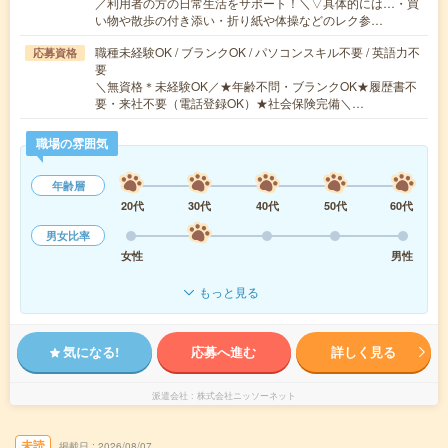
／利用者の方の日常生活をサポート！＼▽具体的には…・買
い物や散歩の付き添い・折り紙や体操などのレク参…
職種未経験OK / ブランクOK / パソコンスキル不要 / 英語力不
応募資格
要
＼無資格＊未経験OK／★年齢不問・ブランクOK★履歴書不
要・来社不要（電話登録OK）★社会保険完備＼…
職場の雰囲気
年齢層
20代
30代
40代
50代
60代
男女比率
女性
男性
もっと見る
気になる!
応募へ進む
詳しく見る
派遣会社
株式会社ニッソーネット
未読
掲載日
2026/08/07