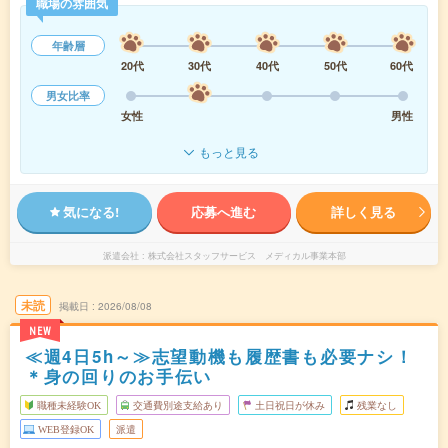
職場の雰囲気
年齢層
20代
30代
40代
50代
60代
男女比率
女性
男性
もっと見る
気になる!
応募へ進む
詳しく見る
派遣会社
株式会社スタッフサービス メディカル事業本部
未読
掲載日
2026/08/08
NEW
≪週4日5h～≫志望動機も履歴書も必要ナシ！
＊身の回りのお手伝い
職種未経験OK
交通費別途支給あり
土日祝日が休み
残業なし
WEB登録OK
派遣