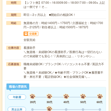
【シフト例】07:00～16:0009:00～18:0017:00～09:00※ 上記
時間
は一例です！そ…
即日～2ヶ月以上 ■開始日の相談OK！
期間
無資格の方：時給1400円～1750円 / 介護福祉士：時給1700
時給
円～2125円 / 初任者以上：時給1500円～1875円
交通費
全額支給
看護助手
仕事内容
＼無資格・未経験OKの看護助手／医療行為は一切行わない
ので未経験でも安心！▽具体的には…・リネンやシ…
職種未経験OK / ブランクOK / パソコンスキル不要 / 英語力不
応募資格
要
＼無資格＊未経験OK／★年齢不問・ブランクOK★履歴書不
要・来社不要（電話登録OK）★社会保険完備＼…
職場の雰囲気
年齢層
20代
30代
40代
50代
60代
男女比率