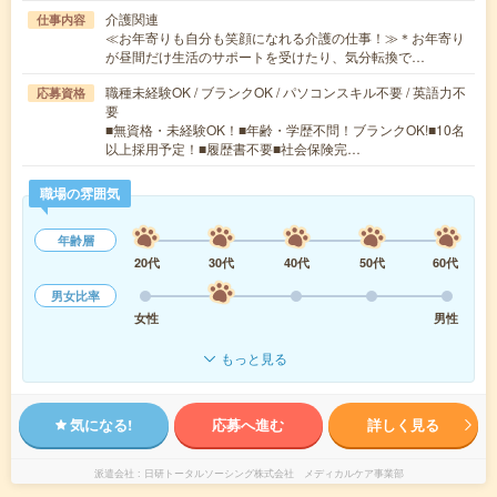
介護関連
仕事内容
≪お年寄りも自分も笑顔になれる介護の仕事！≫＊お年寄り
が昼間だけ生活のサポートを受けたり、気分転換で…
職種未経験OK / ブランクOK / パソコンスキル不要 / 英語力不
応募資格
要
■無資格・未経験OK！■年齢・学歴不問！ブランクOK!■10名
以上採用予定！■履歴書不要■社会保険完…
職場の雰囲気
年齢層
20代
30代
40代
50代
60代
男女比率
女性
男性
もっと見る
気になる!
応募へ進む
詳しく見る
派遣会社
日研トータルソーシング株式会社 メディカルケア事業部