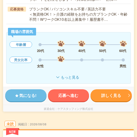
ブランクOK / パソコンスキル不要 / 英語力不要
応募資格
＜無資格OK！＞介護の経験をお持ちの方ブランクOK・年齢
不問！WワークOK10名以上募集中！履歴書不…
職場の雰囲気
年齢層
20代
30代
40代
50代
60代
男女比率
女性
男性
もっと見る
気になる!
応募へ進む
詳しく見る
派遣会社
ケアスタッフィング株式会社
未読
掲載日
2026/08/08
NEW