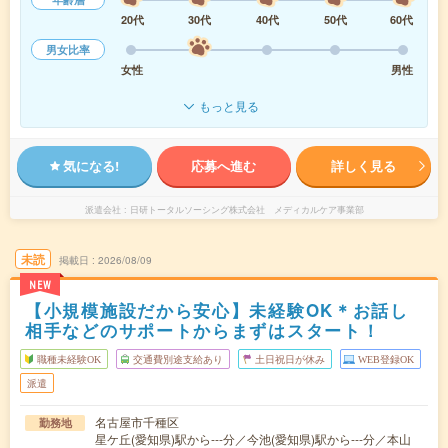
20代
30代
40代
50代
60代
男女比率
女性
男性
もっと見る
気になる!
応募へ進む
詳しく見る
派遣会社
日研トータルソーシング株式会社 メディカルケア事業部
未読
掲載日
2026/08/09
NEW
【小規模施設だから安心】未経験OK＊お話し
相手などのサポートからまずはスタート！
職種未経験OK
交通費別途支給あり
土日祝日が休み
WEB登録OK
派遣
名古屋市千種区
勤務地
星ケ丘(愛知県)駅から---分／今池(愛知県)駅から---分／本山