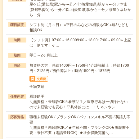
星ケ丘(愛知県)駅から---分／今池(愛知県)駅から---分／本山
(愛知県)駅から---分／吹上(愛知県)駅から---分／茶屋ケ坂駅か
ら---分
シフト制（月～日） ※平日のみなどの相談もOK ※週3なども
曜日頻度
相談OK
【シフト例】07:00～16:0009:00～18:0017:00～09:00※ 上記
時間
は一例です！そ…
即日～2ヶ月以上
期間
無資格の方：時給1400円～1750円 / 介護福祉士：時給1700
時給
円～2125円 / 初任者以上：時給1500円～1875円
交通費
全額支給
看護助手
仕事内容
＼無資格・未経験OKの看護助手／医療行為は一切行わない
ので未経験でも安心！▽具体的には…・リネンやシ…
職種未経験OK / ブランクOK / パソコンスキル不要 / 英語力不
応募資格
要
＼無資格＊未経験OK／★年齢不問・ブランクOK★履歴書不
要・来社不要（電話登録OK）★社会保険完備＼…