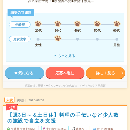
以上採用予定！■履歴書不要■社会保険完…
職場の雰囲気
年齢層
20代
30代
40代
50代
60代
男女比率
女性
男性
もっと見る
気になる!
応募へ進む
詳しく見る
派遣会社
日研トータルソーシング株式会社 メディカルケア事業部
未読
掲載日
2026/08/08
NEW
【週3日～＆土日休】料理の手伝いなど少人数
の施設で自立を支援
交通費別途支給あり
土日祝日が休み
残業なし
WEB登録OK