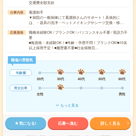
交通費全額支給
看護助手
仕事内容
▼病院の一般病棟にて看護師さんのサポート！具体的に
は、・器具の洗浄・ベットメイキングやシーツ交換・移…
職種未経験OK / ブランクOK / パソコンスキル不要 / 英語力不
応募資格
要
■無資格・未経験OK！■年齢・学歴不問！ブランクOK!■10名
以上採用予定！■履歴書不要■社会保険完…
職場の雰囲気
年齢層
20代
30代
40代
50代
60代
男女比率
女性
男性
もっと見る
気になる!
応募へ進む
詳しく見る