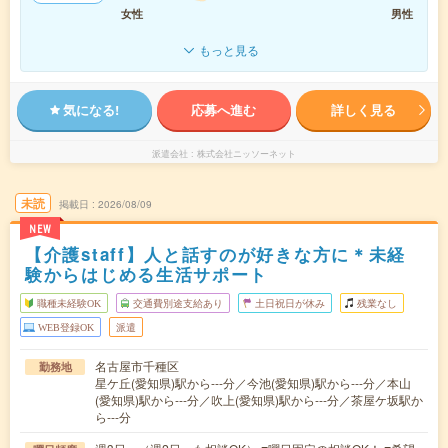
女性
男性
もっと見る
気になる!
応募へ進む
詳しく見る
派遣会社
株式会社ニッソーネット
未読
掲載日
2026/08/09
NEW
【介護staff】人と話すのが好きな方に＊未経
験からはじめる生活サポート
職種未経験OK
交通費別途支給あり
土日祝日が休み
残業なし
WEB登録OK
派遣
名古屋市千種区
勤務地
星ケ丘(愛知県)駅から---分／今池(愛知県)駅から---分／本山
(愛知県)駅から---分／吹上(愛知県)駅から---分／茶屋ケ坂駅か
ら---分