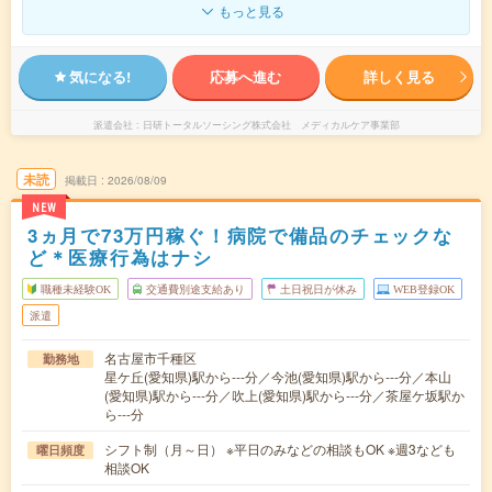
もっと見る
気になる!
応募へ進む
詳しく見る
派遣会社
日研トータルソーシング株式会社 メディカルケア事業部
未読
掲載日
2026/08/09
NEW
3ヵ月で73万円稼ぐ！病院で備品のチェックな
ど＊医療行為はナシ
職種未経験OK
交通費別途支給あり
土日祝日が休み
WEB登録OK
派遣
名古屋市千種区
勤務地
星ケ丘(愛知県)駅から---分／今池(愛知県)駅から---分／本山
(愛知県)駅から---分／吹上(愛知県)駅から---分／茶屋ケ坂駅か
ら---分
シフト制（月～日） ※平日のみなどの相談もOK ※週3なども
曜日頻度
相談OK