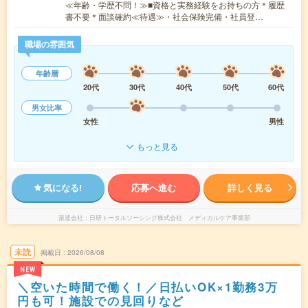
≪年齢・学歴不問！≫■資格と実務経験をお持ちの方＊履歴
書不要＊面談確約≪待遇≫・社会保険完備・社員登…
職場の雰囲気
年齢層
20代
30代
40代
50代
60代
男女比率
女性
男性
もっと見る
気になる!
応募へ進む
詳しく見る
派遣会社
日研トータルソーシング株式会社 メディカルケア事業部
未読
掲載日
2026/08/08
NEW
＼空いた時間で働く！／日払いOK×1勤務3万
円も可！施設での見回りなど