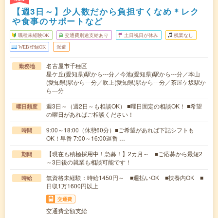
【週3日～】少人数だから負担すくなめ＊レク
や食事のサポートなど
職種未経験OK
交通費別途支給あり
土日祝日が休み
残業なし
WEB登録OK
派遣
名古屋市千種区
勤務地
星ケ丘(愛知県)駅から---分／今池(愛知県)駅から---分／本山
(愛知県)駅から---分／吹上(愛知県)駅から---分／茶屋ケ坂駅か
ら---分
週3日～（週2日～も相談OK） ■曜日固定の相談OK！ ■希望
曜日頻度
の曜日があればご相談ください！
9:00～18:00（休憩60分）■ご希望があれば下記シフトも
時間
OK！早番 7:00～16:00遅番 …
【現在も積極採用中！急募！】2カ月～ ■ご応募から最短2
期間
～3日後の就業も相談可能です！
無資格未経験：時給1450円～ ■週払いOK ■扶養内OK ■
時給
日収1万1600円以上
交通費
交通費全額支給