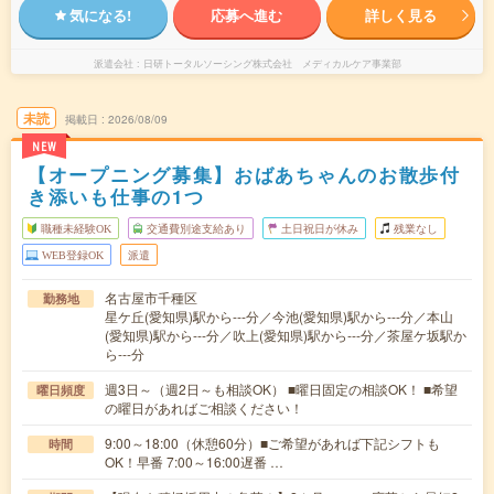
気になる!
応募へ進む
詳しく見る
派遣会社
日研トータルソーシング株式会社 メディカルケア事業部
未読
掲載日
2026/08/09
NEW
【オープニング募集】おばあちゃんのお散歩付
き添いも仕事の1つ
職種未経験OK
交通費別途支給あり
土日祝日が休み
残業なし
WEB登録OK
派遣
名古屋市千種区
勤務地
星ケ丘(愛知県)駅から---分／今池(愛知県)駅から---分／本山
(愛知県)駅から---分／吹上(愛知県)駅から---分／茶屋ケ坂駅か
ら---分
週3日～（週2日～も相談OK） ■曜日固定の相談OK！ ■希望
曜日頻度
の曜日があればご相談ください！
9:00～18:00（休憩60分）■ご希望があれば下記シフトも
時間
OK！早番 7:00～16:00遅番 …