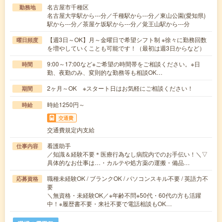
名古屋市千種区
勤務地
名古屋大学駅から---分／千種駅から---分／東山公園(愛知県)
駅から---分／茶屋ケ坂駅から---分／覚王山駅から---分
【週3日～OK】月～金曜日で希望シフト制 ※徐々に勤務回数
曜日頻度
を増やしていくことも可能です！（最初は週3日からなど）
9:00～17:00など※ご希望の時間帯をご相談ください。※日
時間
勤、夜勤のみ、変則的な勤務等も相談OK…
2ヶ月～OK ※スタート日はお気軽にご相談ください！
期間
時給1250円～
時給
交通費
交通費規定内支給
看護助手
仕事内容
／知識＆経験不要＊医療行為なし病院内でのお手伝い！＼▽
具体的なお仕事は…・カルテや処方薬の運搬・備品…
職種未経験OK / ブランクOK / パソコンスキル不要 / 英語力不
応募資格
要
＼無資格・未経験OK／※年齢不問※50代・60代の方も活躍
中！※履歴書不要・来社不要で電話相談もOK…