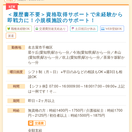
NEW
＜履歴書不要＞資格取得サポートで未経験から
即戦力に！小規模施設のサポート！
職種未経験OK
交通費別途支給あり
土日祝日が休み
WEB登録OK
派遣
名古屋市千種区
勤務地
星ケ丘(愛知県)駅から---分／今池(愛知県)駅から---分／本山
(愛知県)駅から---分／吹上(愛知県)駅から---分／茶屋ケ坂駅か
ら---分
シフト制（月～日） ※平日のみなどの相談もOK ※週3日も相
曜日頻度
談OK
【シフト例】07:00～16:0009:00～18:0017:00～09:00※ 上記
時間
は一例です！そ…
即日～2ヶ月以上
期間
無資格の方：時給1400円～1750円 / 介護福祉士：時給1700
時給
円～2125円 / 初任者以上：時給1500円～1875円
交通費
全額支給