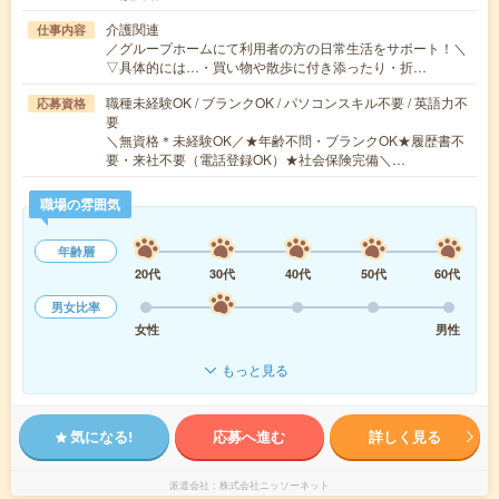
介護関連
仕事内容
／グループホームにて利用者の方の日常生活をサポート！＼
▽具体的には…・買い物や散歩に付き添ったり・折…
職種未経験OK / ブランクOK / パソコンスキル不要 / 英語力不
応募資格
要
＼無資格＊未経験OK／★年齢不問・ブランクOK★履歴書不
要・来社不要（電話登録OK）★社会保険完備＼…
職場の雰囲気
年齢層
20代
30代
40代
50代
60代
男女比率
女性
男性
もっと見る
気になる!
応募へ進む
詳しく見る
派遣会社
株式会社ニッソーネット