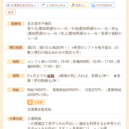
交通費別途支給あり
土日祝日が休み
残業なし
WEB登録OK
派遣
名古屋市千種区
勤務地
星ケ丘(愛知県)駅から---分／今池(愛知県)駅から---分／本山
(愛知県)駅から---分／吹上(愛知県)駅から---分／茶屋ケ坂駅か
ら---分
週2日（週1日も相談OK！） ※希望のシフトを毎月提出（日
曜日頻度
数と曜日の組み合わせや固定も可）
≪シフト例≫10:00～15:00（実働5時間）12:00～17:00（実
時間
働5時間）17:00～翌1…
3ヵ月までの
※職場が気に入れば、長期もOK！ ★急
短期
期間
募！即日勤務もOK！
時給1650円～ 夜勤時給2000円～ 日収3万円～（夜勤時給
時給
2000円×15h）
交通費
交通費全額支給
介護関連
仕事内容
＼介護施設で見守りやお手伝い／施設を利用するお年寄りの
サポートをお任せします！＜具体的には…＞・お掃…