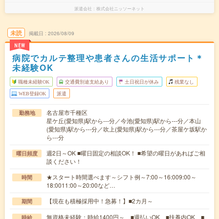
派遣会社
株式会社ニッソーネット
未読
掲載日
2026/08/09
NEW
病院でカルテ整理や患者さんの生活サポート＊
未経験OK
職種未経験OK
交通費別途支給あり
土日祝日が休み
残業なし
WEB登録OK
派遣
名古屋市千種区
勤務地
星ケ丘(愛知県)駅から---分／今池(愛知県)駅から---分／本山
(愛知県)駅から---分／吹上(愛知県)駅から---分／茶屋ケ坂駅か
ら---分
週2日～OK ■曜日固定の相談OK！ ■希望の曜日があればご相
曜日頻度
談ください！
★スタート時間選べます～シフト例～7:00～16:009:00～
時間
18:0011:00～20:00など…
【現在も積極採用中！急募！】■2カ月～
期間
無資格未経験：時給1400円～ ■週払いOK ■扶養内OK ■
時給