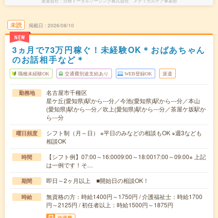
派遣会社
日研トータルソーシング株式会社 メディカルケア事業部
未読
掲載日
2026/08/10
NEW
3ヵ月で73万円稼ぐ！未経験OK＊おばあちゃん
のお話相手など＊
職種未経験OK
交通費別途支給あり
WEB登録OK
派遣
名古屋市千種区
勤務地
星ケ丘(愛知県)駅から---分／今池(愛知県)駅から---分／本山
(愛知県)駅から---分／吹上(愛知県)駅から---分／茶屋ケ坂駅か
ら---分
シフト制（月～日） ※平日のみなどの相談もOK ※週3なども
曜日頻度
相談OK
【シフト例】07:00～16:0009:00～18:0017:00～09:00※ 上記
時間
は一例です！そ…
即日～2ヶ月以上 ■開始日の相談OK！
期間
無資格の方：時給1400円～1750円 / 介護福祉士：時給1700
時給
円～2125円 / 初任者以上：時給1500円～1875円