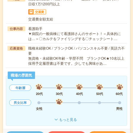
日収1万1200円以上
交通費
交通費全額支給
看護助手
仕事内容
▼病院の一般病棟にて看護師さんのサポート！＜具体的に
は…＞〇カルテをファイリングする〇チェックシート…
職種未経験OK / ブランクOK / パソコンスキル不要 / 英語力不
応募資格
要
無資格・未経験OK年齢・学歴不問 ブランクOK★10名以上
採用予定履歴書は不要です。少しでも興味があ…
職場の雰囲気
年齢層
20代
30代
40代
50代
60代
男女比率
女性
男性
もっと見る