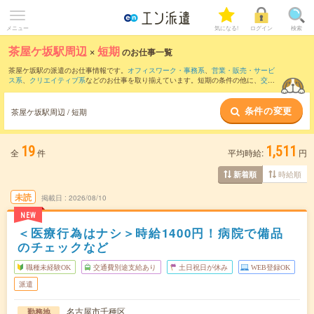
メニュー
気になる!
ログイン
検索
茶屋ケ坂駅周辺
×
短期
のお仕事一覧
茶屋ケ坂駅の派遣のお仕事情報です。
オフィスワーク・事務系
、
営業・販売・サービ
ス系
、
クリエイティブ系
などのお仕事を取り揃えています。短期の条件の他に、
交通
費別途支給あり
、
職種未経験OK
、
友だちと一緒の応募OK
などでもお探し頂けます。
条件の変更
茶屋ケ坂駅周辺 / 短期
19
1,511
全
件
平均時給:
円
時給順
新着順
未読
掲載日
2026/08/10
NEW
＜医療行為はナシ＞時給1400円！病院で備品
のチェックなど
職種未経験OK
交通費別途支給あり
土日祝日が休み
WEB登録OK
派遣
名古屋市千種区
勤務地