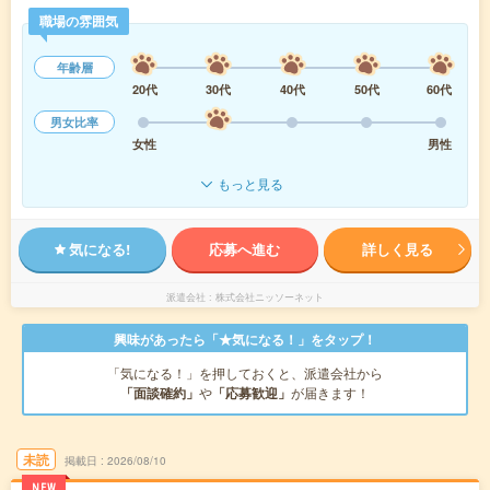
職場の雰囲気
年齢層
20代
30代
40代
50代
60代
男女比率
女性
男性
もっと見る
気になる!
応募へ進む
詳しく見る
派遣会社
株式会社ニッソーネット
興味があったら「★気になる！」をタップ！
「気になる！」を押しておくと、派遣会社から
「面談確約」
や
「応募歓迎」
が届きます！
未読
掲載日
2026/08/10
NEW