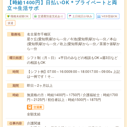
【時給1400円】日払いOK＊プライベートと両
立⇒生活サポ
職種未経験OK
交通費別途支給あり
土日祝日が休み
WEB登録OK
派遣
名古屋市千種区
勤務地
星ケ丘(愛知県)駅から---分／今池(愛知県)駅から---分／本山
(愛知県)駅から---分／吹上(愛知県)駅から---分／茶屋ケ坂駅か
ら---分
シフト制（月～日） ※平日のみなどの相談もOK ※週3日など
曜日頻度
の相談もOK
【シフト例】07:00～16:0009:00～18:0017:00～09:00※ 上記
時間
は一例です！そ…
即日～2ヶ月以上
期間
無資格の方：時給1400円～1750円 / 介護福祉士：時給1700
時給
円～2125円 / 初任者以上：時給1500円～1875円
交通費
全額支給
介護関連
仕事内容