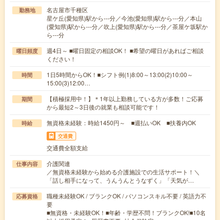
名古屋市千種区
勤務地
星ケ丘(愛知県)駅から---分／今池(愛知県)駅から---分／本山
(愛知県)駅から---分／吹上(愛知県)駅から---分／茶屋ケ坂駅か
ら---分
週4日～ ■曜日固定の相談OK！ ■希望の曜日があればご相談
曜日頻度
ください！
1日5時間からOK！■シフト例(1)8:00～13:00(2)10:00～
時間
15:00(3)12:00…
【積極採用中！】＊1年以上勤務している方が多数！ご応募
期間
から最短2～3日後の就業も相談可能です！
無資格未経験：時給1450円～ ■週払いOK ■扶養内OK
時給
交通費
交通費全額支給
介護関連
仕事内容
／無資格未経験から始める介護施設での生活サポート！＼
「話し相手になって、うんうんとうなずく」「天気が…
職種未経験OK / ブランクOK / パソコンスキル不要 / 英語力不
応募資格
要
■無資格・未経験OK！■年齢・学歴不問！ブランクOK!■10名