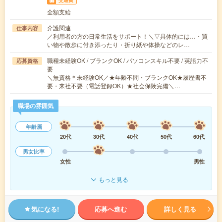
交通費
全額支給
介護関連
仕事内容
／利用者の方の日常生活をサポート！＼▽具体的には…・買
い物や散歩に付き添ったり・折り紙や体操などのレ…
職種未経験OK / ブランクOK / パソコンスキル不要 / 英語力不
応募資格
要
＼無資格＊未経験OK／★年齢不問・ブランクOK★履歴書不
要・来社不要（電話登録OK）★社会保険完備＼…
職場の雰囲気
年齢層
20代
30代
40代
50代
60代
男女比率
女性
男性
もっと見る
気になる!
応募へ進む
詳しく見る