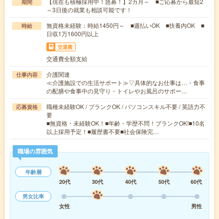
【現在も積極採用中！急募！】2カ月～ ■ご応募から最短2
期間
～3日後の就業も相談可能です！
無資格未経験：時給1450円～ ■週払いOK ■扶養内OK ■
時給
日収1万1600円以上
交通費
交通費全額支給
介護関連
仕事内容
≪介護施設での生活サポート≫▽具体的なお仕事は…・食事
の配膳や食事中の見守り・トイレやお風呂のサポー…
職種未経験OK / ブランクOK / パソコンスキル不要 / 英語力不
応募資格
要
■無資格・未経験OK！■年齢・学歴不問！ブランクOK!■10名
以上採用予定！■履歴書不要■社会保険完…
職場の雰囲気
年齢層
20代
30代
40代
50代
60代
男女比率
女性
男性