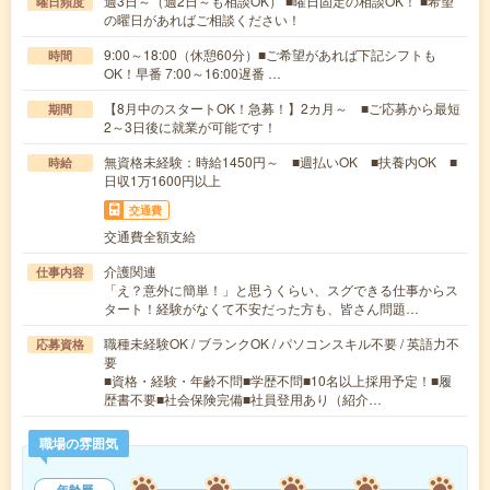
週3日～（週2日～も相談OK） ■曜日固定の相談OK！ ■希望
曜日頻度
の曜日があればご相談ください！
9:00～18:00（休憩60分）■ご希望があれば下記シフトも
時間
OK！早番 7:00～16:00遅番 …
【8月中のスタートOK！急募！】2カ月～ ■ご応募から最短
期間
2～3日後に就業が可能です！
無資格未経験：時給1450円～ ■週払いOK ■扶養内OK ■
時給
日収1万1600円以上
交通費
交通費全額支給
介護関連
仕事内容
「え？意外に簡単！」と思うくらい、スグできる仕事からス
タート！経験がなくて不安だった方も、皆さん問題…
職種未経験OK / ブランクOK / パソコンスキル不要 / 英語力不
応募資格
要
■資格・経験・年齢不問■学歴不問■10名以上採用予定！■履
歴書不要■社会保険完備■社員登用あり（紹介…
職場の雰囲気
年齢層