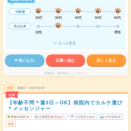
年齢層
20代
30代
40代
50代
60代
男女比率
女性
男性
もっと見る
気になる!
応募へ進む
詳しく見る
派遣会社
株式会社ニッソーネット
未読
掲載日
2026/08/09
NEW
【年齢不問＊週3日～OK】病院内でカルテ運び
＊メッセンジャー
職種未経験OK
交通費別途支給あり
土日祝日が休み
WEB登録OK
派遣