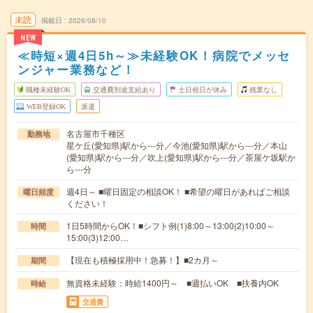
未読
掲載日
2026/08/10
NEW
≪時短×週4日5h～≫未経験OK！病院でメッセ
ンジャー業務など！
職種未経験OK
交通費別途支給あり
土日祝日が休み
残業なし
WEB登録OK
派遣
名古屋市千種区
勤務地
星ケ丘(愛知県)駅から---分／今池(愛知県)駅から---分／本山
(愛知県)駅から---分／吹上(愛知県)駅から---分／茶屋ケ坂駅か
ら---分
週4日～ ■曜日固定の相談OK！ ■希望の曜日があればご相談
曜日頻度
ください！
1日5時間からOK！■シフト例(1)8:00～13:00(2)10:00～
時間
15:00(3)12:00…
【現在も積極採用中！急募！】■2カ月～
期間
無資格未経験：時給1400円～ ■週払いOK ■扶養内OK
時給
交通費