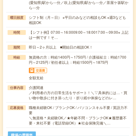
(愛知県)駅から---分／吹上(愛知県)駅から---分／茶屋ケ坂駅か
ら---分
シフト制（月～日） ※平日のみなどの相談もOK ※週3なども
曜日頻度
相談OK
【シフト例】07:00～16:0009:00～18:0017:00～09:00※ 上記
時間
は一例です！そ…
即日～2ヶ月以上 ■開始日の相談OK！
期間
無資格の方：時給1400円～1750円 / 介護福祉士：時給1700
時給
円～2125円 / 初任者以上：時給1500円～1875円
交通費
全額支給
介護関連
仕事内容
／利用者の方の日常生活をサポート！＼▽具体的には…・買
い物や散歩に付き添ったり・折り紙や体操などのレ…
職種未経験OK / ブランクOK / パソコンスキル不要 / 英語力不
応募資格
要
＼無資格＊未経験OK／★年齢不問・ブランクOK★履歴書不
要・来社不要（電話登録OK）★社会保険完備＼…
職場の雰囲気