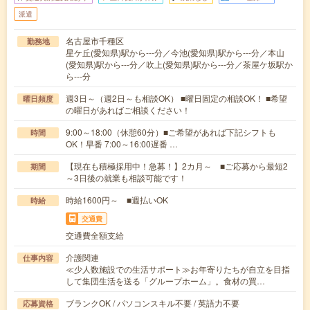
派遣
名古屋市千種区
勤務地
星ケ丘(愛知県)駅から---分／今池(愛知県)駅から---分／本山
(愛知県)駅から---分／吹上(愛知県)駅から---分／茶屋ケ坂駅か
ら---分
週3日～（週2日～も相談OK） ■曜日固定の相談OK！ ■希望
曜日頻度
の曜日があればご相談ください！
9:00～18:00（休憩60分）■ご希望があれば下記シフトも
時間
OK！早番 7:00～16:00遅番 …
【現在も積極採用中！急募！】2カ月～ ■ご応募から最短2
期間
～3日後の就業も相談可能です！
時給1600円～ ■週払いOK
時給
交通費
交通費全額支給
介護関連
仕事内容
≪少人数施設での生活サポート≫お年寄りたちが自立を目指
して集団生活を送る「グループホーム」。食材の買…
ブランクOK / パソコンスキル不要 / 英語力不要
応募資格