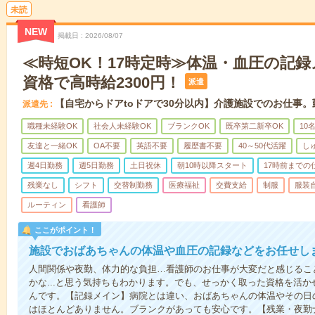
未読
NEW
掲載日
2026/08/07
≪時短OK！17時定時≫体温・血圧の記
資格で高時給2300円！
派遣
【自宅からドアtoドアで30分以内】介護施設でのお仕事
派遣先
職種未経験OK
社会人未経験OK
ブランクOK
既卒第二新卒OK
10
友達と一緒OK
OA不要
英語不要
履歴書不要
40～50代活躍
し
週4日勤務
週5日勤務
土日祝休
朝10時以降スタート
17時前までの
残業なし
シフト
交替制勤務
医療福祉
交費支給
制服
服装
ルーティン
看護師
ここがポイント！
施設でおばあちゃんの体温や血圧の記録などをお任せし
人間関係や夜勤、体力的な負担…看護師のお仕事が大変だと感じるこ
かな...と思う気持ちもわかります。でも、せっかく取った資格を活
んです。【記録メイン】病院とは違い、おばあちゃんの体温やその日
はほとんどありません。ブランクがあっても安心です。【残業・夜勤