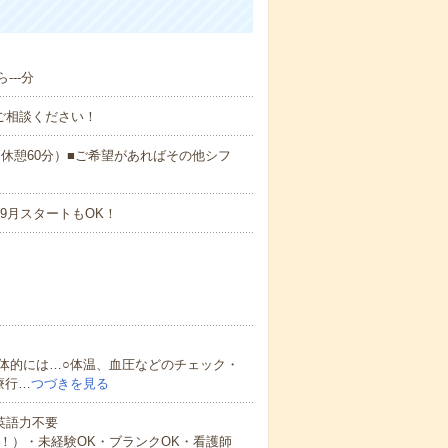
--分
ご相談ください！
:00（休憩60分）■ご希望があればその他シフ
9月スタートもOK！
体的には…○体温、血圧などのチェック・
療行…
つづきを見る
 英語力不要
中！）・未経験OK・ブランクOK・看護師