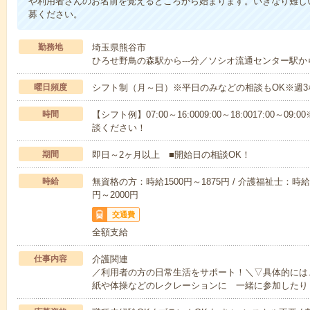
や利用者さんのお名前を覚えるところから始まります。いきなり難し
募ください。
勤務地
埼玉県熊谷市
ひろせ野鳥の森駅から---分／ソシオ流通センター駅から-
曜日頻度
シフト制（月～日）※平日のみなどの相談もOK※週3
時間
【シフト例】07:00～16:0009:00～18:0017:00
談ください！
期間
即日～2ヶ月以上 ■開始日の相談OK！
時給
無資格の方：時給1500円～1875円 / 介護福祉士：時給1
円～2000円
交通費
全額支給
仕事内容
介護関連
／利用者の方の日常生活をサポート！＼▽具体的には
紙や体操などのレクレーションに 一緒に参加したり