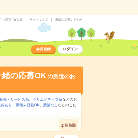
プ・お問い合わせ
サイトマップ
掲載のお問い合わせ
会員登録
ログイン
緒の応募OK
の派遣のお
販売・サービス系
、
クリエイティブ系
などのお
支給あり
、
職種未経験OK
、
残業なし
などのこだ
新着順