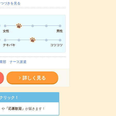
…
つづきを見る
女性
男性
テキパキ
コツコツ
業部 ナース派遣
詳しく見る
クリック！
」
や
「応募歓迎」
が届きます！