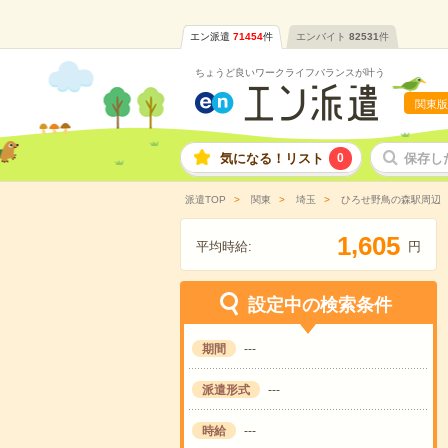
エン派遣
71454
件
エンバイト
82531
件
ちょうど良いワークライフバランスが叶う
関東版
気になる！リスト
0
保存し
派遣TOP
関東
埼玉
ひろせ野鳥の森駅周辺
,
1
6
0
5
平均時給:
円
設定中の検索条件
期間
---
派遣形式
---
時給
---