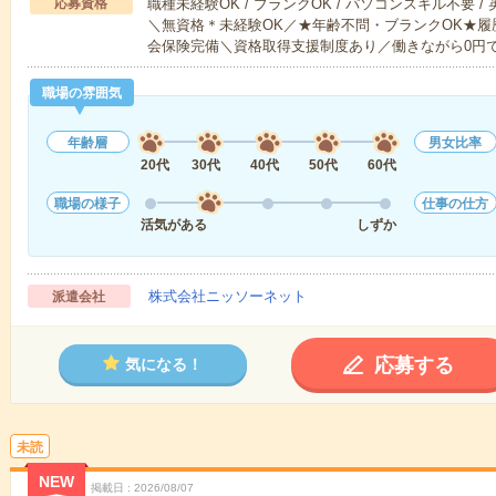
応募資格
職種未経験OK / ブランクOK / パソコンスキル不要 /
＼無資格＊未経験OK／★年齢不問・ブランクOK★履
会保険完備＼資格取得支援制度あり／働きながら0円
職場の雰囲気
年齢層
男女比率
20代
30代
40代
50代
60代
職場の様子
仕事の仕方
活気がある
しずか
株式会社ニッソーネット
派遣会社
応募する
気になる！
未読
NEW
掲載日
2026/08/07