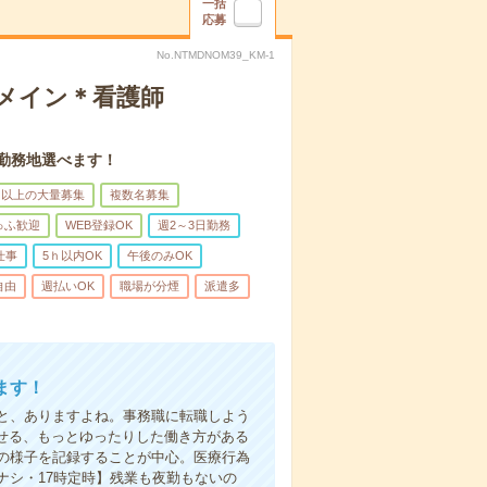
一括
応募
No.NTMDNOM39_KM-1
録メイン＊看護師
。勤務地選べます！
名以上の大量募集
複数名募集
ゅふ歓迎
WEB登録OK
週2～3日勤務
仕事
5ｈ以内OK
午後のみOK
自由
週払いOK
職場が分煙
派遣多
ます！
と、ありますよね。事務職に転職しよう
かせる、もっとゆったりした働き方がある
の様子を記録することが中心。医療行為
ナシ・17時定時】残業も夜勤もないの