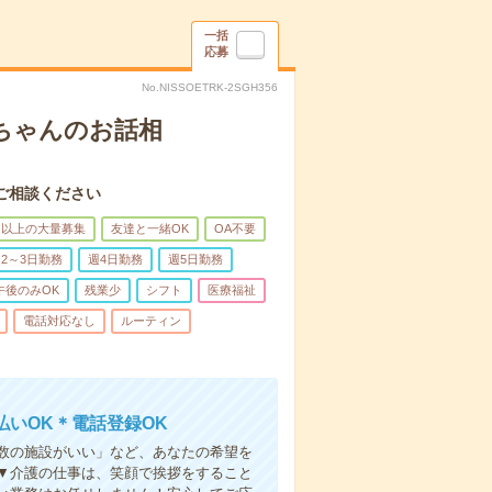
一括
応募
No.NISSOETRK-2SGH356
あちゃんのお話相
ご相談ください
名以上の大量募集
友達と一緒OK
OA不要
2～3日勤務
週4日勤務
週5日勤務
午後のみOK
残業少
シフト
医療福祉
電話対応なし
ルーティン
いOK＊電話登録OK
人数の施設がいい」など、あなたの希望を
▼介護の仕事は、笑顔で挨拶をすること