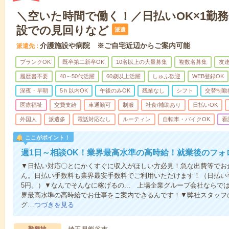
＼空いた時間で働く！／日払いOK×1勤務
設での見回りなど
派遣
介護施設や病院 ※ご自宅近辺からご案内可能
派遣先
ブランクOK
既卒第二新卒OK
10名以上の大量募集
複数名募集
友達
履歴書不要
40～50代活躍
60歳以上活躍
しゅふ歓迎
WEB登録OK
深夜・早朝
5ｈ以内OK
午後のみOK
残業なし
シフト
交替制勤
医療福祉
交費支給
車通勤可
制服
社食/補助あり
日払いOK
外国人
派遣多
電話対応なし
ルーティン
自転車・バイクOK
看
ここがポイント！
週1日～相談OK！業界最高水準の高時給！就業後のフォ
▼日払い対応〇とにかくすぐに収入がほしい方必見！急な出費等でお
ん。日払い手数料も業界最安手数料でご利用いただけます！（日払い手
5円。）▼なんでそんなに稼げるの... 上場企業グループ会社なら
界最高水準の高時給でお仕事をご案内できるんです！▼弊社スタッフ
グ…
つづきを見る