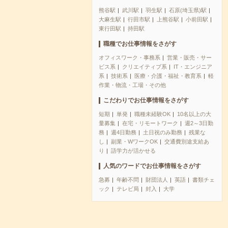
熊谷駅
武川駅
羽生駅
石原(埼玉県)駅
大麻生駅
行田市駅
上熊谷駅
小前田駅
東行田駅
持田駅
職種でお仕事情報をさがす
オフィスワーク・事務系
営業・販売・サー
ビス系
クリエイティブ系
IT・エンジニア
系
技術系
医療・介護・福祉・教育系
軽
作業・物流・工場・その他
こだわりでお仕事情報をさがす
短期
単発
職種未経験OK
10名以上の大
量募集
在宅・リモートワーク
週2～3日勤
務
週4日勤務
土日祝のみ勤務
残業な
し
副業・WワークOK
交通費別途支給あ
り
語学力が活かせる
人気のワードでお仕事情報をさがす
急募
年齢不問
財団法人
英語
書類チェ
ック
テレビ局
封入
大学