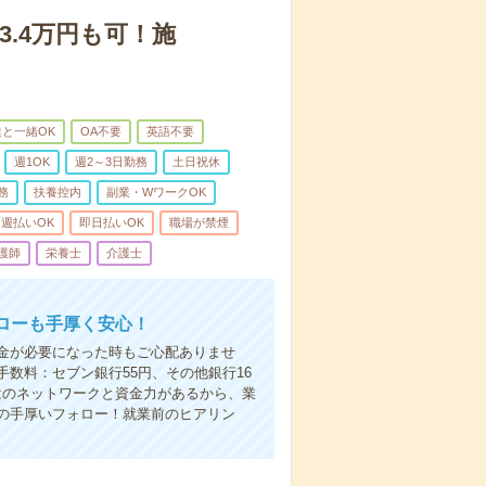
3.4万円も可！施
と一緒OK
OA不要
英語不要
週1OK
週2～3日勤務
土日祝休
務
扶養控内
副業・WワークOK
週払いOK
即日払いOK
職場が禁煙
護師
栄養士
介護士
ローも手厚く安心！
金が必要になった時もご心配ありませ
数料：セブン銀行55円、その他銀行16
ではのネットワークと資金力があるから、業
の手厚いフォロー！就業前のヒアリン