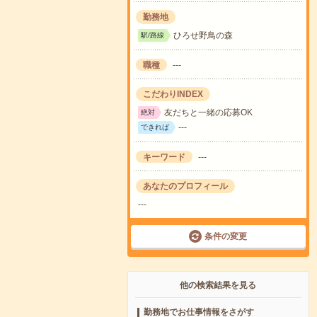
勤務地
ひろせ野鳥の森
駅/路線
職種
---
こだわりINDEX
友だちと一緒の応募OK
絶対
---
できれば
キーワード
---
あなたのプロフィール
---
条件の変更
他の検索結果を見る
勤務地でお仕事情報をさがす