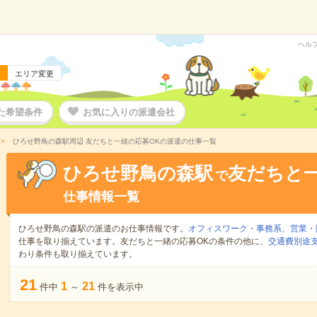
ヘル
エリア変更
た希望条件
お気に入りの派遣会社
ひろせ野鳥の森駅周辺 友だちと一緒の応募OKの派遣の仕事一覧
ひろせ野鳥の森駅
友だちと一
で
仕事情報一覧
ひろせ野鳥の森駅の派遣のお仕事情報です。
オフィスワーク・事務系
、
営業・
仕事を取り揃えています。友だちと一緒の応募OKの条件の他に、
交通費別途
わり条件も取り揃えています。
21
1
21
件中
～
件を表示中