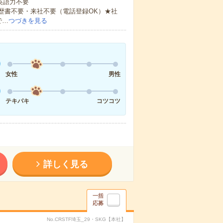
 英語力不要
歴書不要・来社不要（電話登録OK）★社
で…
つづきを見る
女性
男性
テキパキ
コツコツ
詳しく見る
一括
応募
No.CRSTF埼玉_29・SKG【本社】