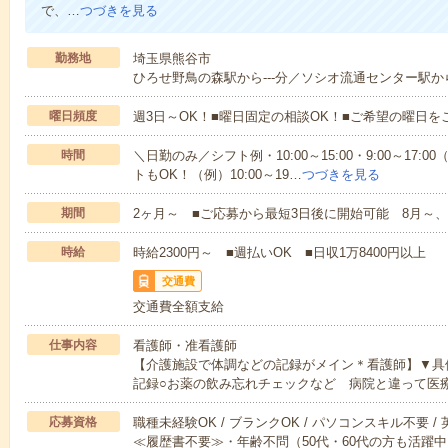
で、…
つづきを見る
勤務地
埼玉県熊谷市
ひろせ野鳥の森駅から---分／ソシオ流通センター駅から-
曜日頻度
週3日～OK！■曜日固定の相談OK！■ご希望の曜日を
時間
＼日勤のみ／シフト例・10:00～15:00・9:00～17
トもOK！（例）10:00～19…
つづきを見る
期間
2ヶ月～ ■ご応募から最短3日後に開始可能 8月～、
時給
時給2300円～ ■週払いOK ■日収1万8400円以上
交通費
交通費全額支給
仕事内容
看護師・准看護師
【介護施設で体調などの記録がメイン＊看護師】▼具
記録○お薬の飲み忘れチェックなど 病院と違って医
応募資格
職種未経験OK / ブランクOK / パソコンスキル不要 /
≪履歴書不要≫・年齢不問（50代・60代の方も活躍