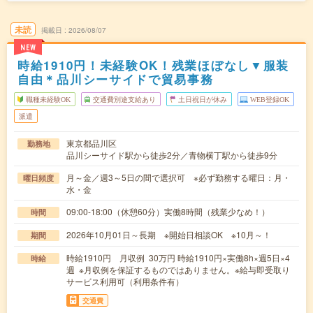
未読
掲載日
2026/08/07
NEW
時給1910円！未経験OK！残業ほぼなし▼服装
自由＊品川シーサイドで貿易事務
職種未経験OK
交通費別途支給あり
土日祝日が休み
WEB登録OK
派遣
東京都品川区
勤務地
品川シーサイド駅から徒歩2分／青物横丁駅から徒歩9分
月～金／週3～5日の間で選択可 ※必ず勤務する曜日：月・
曜日頻度
水・金
09:00-18:00（休憩60分）実働8時間（残業少なめ！）
時間
2026年10月01日～長期 ※開始日相談OK ※10月～！
期間
時給1910円 月収例 30万円 時給1910円×実働8h×週5日×4
時給
週 ※月収例を保証するものではありません。※給与即受取り
サービス利用可（利用条件有）
交通費