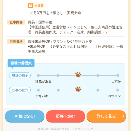
交通費
1ヶ月3万円を上限として実費支給
貿易・国際事務
仕事内容
【韓国語使用】空港貨物メインとして・輸出入商品の返送管
理・貿易書類作成、チェック・在庫、納期調整・デ…
職種未経験OK / ブランクOK / 英語力不要
応募資格
■未経験OK！【必要なスキル】韓国語 【歓迎/経験】一般
事務の経験
職場の雰囲気
職場の様子
活気がある
しずか
仕事の仕方
テキパキ
コツコツ
気になる!
応募へ進む
詳しく見る
派遣会社
株式会社リクルートスタッフィング