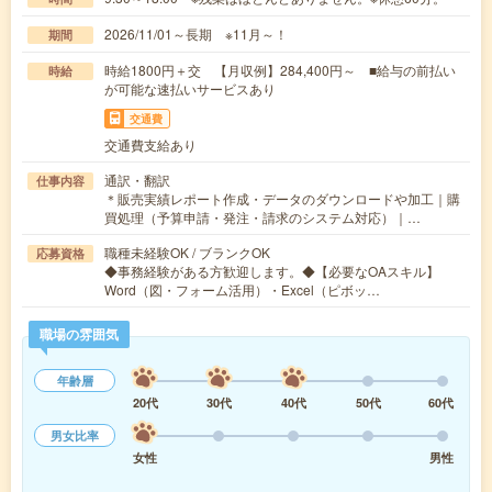
2026/11/01～長期 ※11月～！
期間
時給1800円＋交 【月収例】284,400円～ ■給与の前払い
時給
が可能な速払いサービスあり
交通費
交通費支給あり
通訳・翻訳
仕事内容
＊販売実績レポート作成・データのダウンロードや加工｜購
買処理（予算申請・発注・請求のシステム対応）｜…
職種未経験OK / ブランクOK
応募資格
◆事務経験がある方歓迎します。◆【必要なOAスキル】
Word（図・フォーム活用）・Excel（ピボッ…
職場の雰囲気
年齢層
20代
30代
40代
50代
60代
男女比率
女性
男性