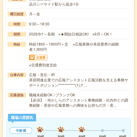
品川シーサイド駅から徒歩1分
月～金
曜日頻度
9:30～18:30
時間
2026/9/1～長期 ※★開始日相談OK! ※9月～OK！
期間
時給1850～1900円＋交 ※広報業務や美容業界の経験
時給
者:1,900円
交通費
※交通費別途支給
広報・宣伝・IR
仕事内容
美容関連企業での広報アシスタント広報活動を支える事務サ
ポートポジション***********(1)ク…
職種未経験OK / ブランクOK
応募資格
【必須】・何かしらのアシスタント事務経験・社内外との調
整経験・美容や広報業務への興味をお持ちの方・英…
職場の雰囲気
年齢層
20代
30代
40代
50代
60代