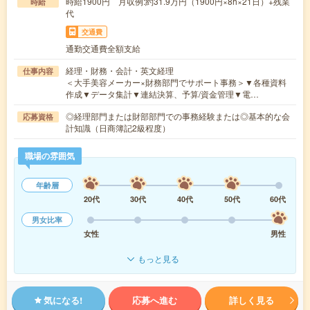
時給1900円 月収例:約31.9万円（1900円×8h×21日）+残業
時給
代
交通費
通勤交通費全額支給
経理・財務・会計・英文経理
仕事内容
＜大手美容メーカー×財務部門でサポート事務＞▼各種資料
作成▼データ集計▼連結決算、予算/資金管理▼電…
◎経理部門または財部部門での事務経験または◎基本的な会
応募資格
計知識（日商簿記2級程度）
職場の雰囲気
年齢層
20代
30代
40代
50代
60代
男女比率
女性
男性
もっと見る
気になる!
応募へ進む
詳しく見る