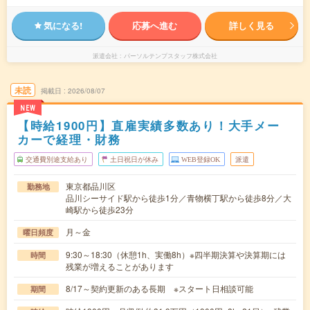
気になる!
応募へ進む
詳しく見る
派遣会社
パーソルテンプスタッフ株式会社
未読
掲載日
2026/08/07
NEW
【時給1900円】直雇実績多数あり！大手メー
カーで経理・財務
交通費別途支給あり
土日祝日が休み
WEB登録OK
派遣
東京都品川区
勤務地
品川シーサイド駅から徒歩1分／青物横丁駅から徒歩8分／大
崎駅から徒歩23分
月～金
曜日頻度
9:30～18:30（休憩1h、実働8h）※四半期決算や決算期には
時間
残業が増えることがあります
8/17～契約更新のある長期 ※スタート日相談可能
期間