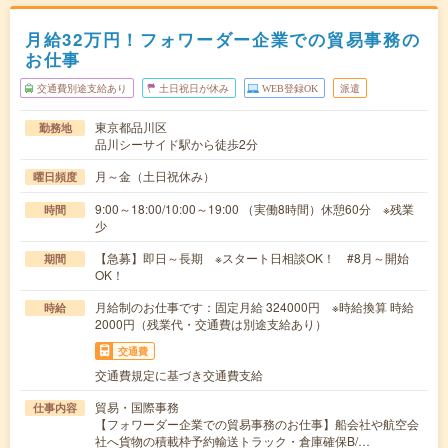
月給32万円！フォワーダー企業での貿易事務の
お仕事
交通費別途支給あり
土日祝日が休み
WEB登録OK
派遣
東京都品川区
勤務地
品川シーサイド駅から徒歩2分
月～金（土日祝休み）
曜日頻度
9:00～18:00/10:00～19:00 （実働8時間）休憩60分 ※残業
時間
少
【急募】即日～長期 ※スタート日相談OK！ #8月～開始
期間
OK！
月給制のお仕事です：固定月給 324000円 ※時給換算 時給
時給
2000円（残業代・交通費は別途支給あり）
交通費
交通費規定に基づき交通費支給
貿易・国際事務
仕事内容
【フォワーダー企業での貿易事務のお仕事】船会社や航空会
社へ貨物の積載枠予約輸送トラック・倉庫確保B/…