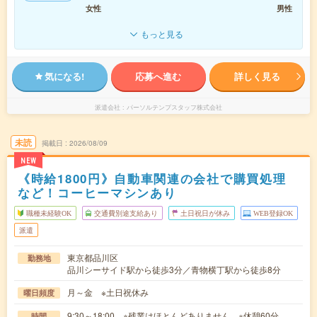
女性
男性
もっと見る
気になる!
応募へ進む
詳しく見る
派遣会社
パーソルテンプスタッフ株式会社
未読
掲載日
2026/08/09
NEW
《時給1800円》自動車関連の会社で購買処理
など！コーヒーマシンあり
職種未経験OK
交通費別途支給あり
土日祝日が休み
WEB登録OK
派遣
東京都品川区
勤務地
品川シーサイド駅から徒歩3分／青物横丁駅から徒歩8分
月～金 ※土日祝休み
曜日頻度
9:30～18:00 ※残業はほとんどありません。※休憩60分。
時間