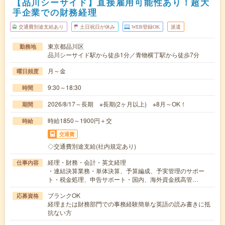
【品川シーサイド】直接雇用可能性あり！超大
手企業での財務経理
交通費別途支給あり
土日祝日が休み
WEB登録OK
派遣
東京都品川区
勤務地
品川シーサイド駅から徒歩1分／青物横丁駅から徒歩7分
月～金
曜日頻度
9:30～18:30
時間
2026/8/17～長期 ※長期(2ヶ月以上) ※8月～OK！
期間
時給1850～1900円＋交
時給
交通費
◇交通費別途支給(社内規定あり)
経理・財務・会計・英文経理
仕事内容
・連結決算業務・単体決算、予算編成、予実管理のサポー
ト・税金処理、申告サポート・国内、海外資金残高管…
ブランクOK
応募資格
経理または財務部門での事務経験簡単な英語の読み書きに抵
抗ない方