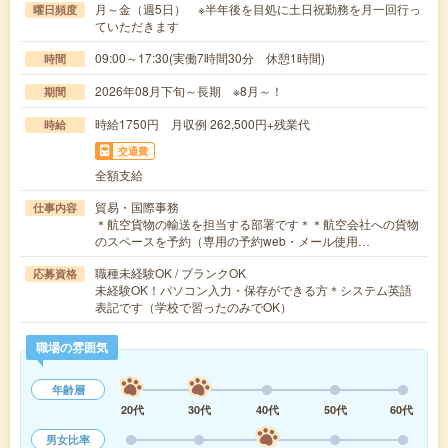
月～金（週5日） ※半年後を目処に土日祝勤務を月一回行っ
曜日頻度
ていただきます
09:00～17:30(実働7時間30分 休憩1時間)
時間
2026年08月下旬～長期 ※8月～！
期間
時給1750円 月収例 262,500円+残業代
時給
交通費
全額支給
貿易・国際事務
仕事内容
＊航空貨物の輸送を担当する部署です＊＊航空会社への貨物
のスペースを予約（専用の予約web・メール使用…
職種未経験OK / ブランクOK
応募資格
未経験OK！パソコン入力・保存ができる方＊システム英語
表記です（学校で習ったのみでOK）
職場の雰囲気
年齢層
20代
30代
40代
50代
60代
男女比率