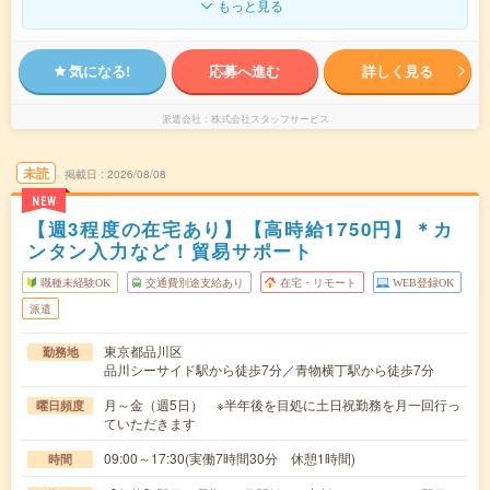
もっと見る
気になる!
応募へ進む
詳しく見る
派遣会社
株式会社スタッフサービス
未読
掲載日
2026/08/08
NEW
【週3程度の在宅あり】【高時給1750円】＊カ
ンタン入力など！貿易サポート
職種未経験OK
交通費別途支給あり
在宅・リモート
WEB登録OK
派遣
東京都品川区
勤務地
品川シーサイド駅から徒歩7分／青物横丁駅から徒歩7分
月～金（週5日） ※半年後を目処に土日祝勤務を月一回行っ
曜日頻度
ていただきます
09:00～17:30(実働7時間30分 休憩1時間)
時間