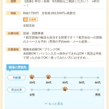
【急募】即日～長期 8月開始もご相談ください！ ※即日
期間
～！
時給1750円 月収例 262,500円+残業代
時給
交通費
全額支給
貿易・国際事務
仕事内容
＊航空貨物の輸送を担当する部署です＊＊航空会社への貨物
のスペースを予約（専用の予約web・メール使用…
職種未経験OK / ブランクOK
応募資格
未経験OK！パソコン入力→保存ができればOK！英語は学校
で習ったのみでOK！使ってみたい方におすすめ…
職場の雰囲気
年齢層
20代
30代
40代
50代
60代
男女比率
女性
男性
もっと見る