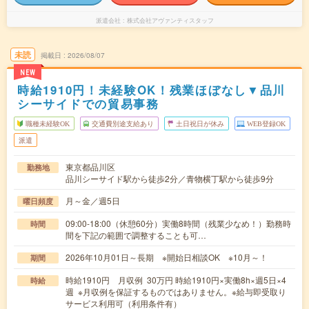
派遣会社
株式会社アヴァンティスタッフ
未読
掲載日
2026/08/07
NEW
時給1910円！未経験OK！残業ほぼなし▼品川
シーサイドでの貿易事務
職種未経験OK
交通費別途支給あり
土日祝日が休み
WEB登録OK
派遣
東京都品川区
勤務地
品川シーサイド駅から徒歩2分／青物横丁駅から徒歩9分
月～金／週5日
曜日頻度
09:00-18:00（休憩60分）実働8時間（残業少なめ！）勤務時
時間
間を下記の範囲で調整することも可…
2026年10月01日～長期 ※開始日相談OK ※10月～！
期間
時給1910円 月収例 30万円 時給1910円×実働8h×週5日×4
時給
週 ※月収例を保証するものではありません。※給与即受取り
サービス利用可（利用条件有）