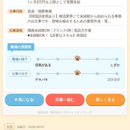
1ヶ月3万円を上限として実費支給
貿易・国際事務
仕事内容
【韓国語使用あり】物流業界にて未経験から始められる事務
のお仕事です・貨物を輸出するための書類作成・電…
職種未経験OK / ブランクOK / 英語力不要
応募資格
■未経験OK！【必要なスキル】韓国語
職場の雰囲気
職場の様子
活気がある
しずか
仕事の仕方
テキパキ
コツコツ
気になる!
応募へ進む
詳しく見る
派遣会社
株式会社リクルートスタッフィング
未読
掲載日
2026/08/04