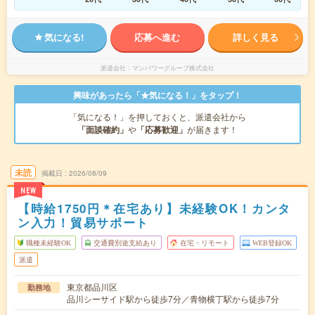
気になる!
応募へ進む
詳しく見る
派遣会社
マンパワーグループ株式会社
興味があったら「★気になる！」をタップ！
「気になる！」を押しておくと、派遣会社から
「面談確約」
や
「応募歓迎」
が届きます！
未読
掲載日
2026/08/09
NEW
【時給1750円＊在宅あり】未経験OK！カンタ
ン入力！貿易サポート
職種未経験OK
交通費別途支給あり
在宅・リモート
WEB登録OK
派遣
東京都品川区
勤務地
品川シーサイド駅から徒歩7分／青物横丁駅から徒歩7分