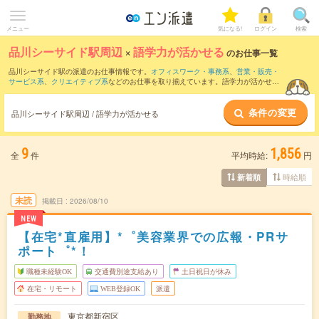
メニュー
気になる!
ログイン
検索
品川シーサイド駅周辺
×
語学力が活かせる
のお仕事一覧
品川シーサイド駅の派遣のお仕事情報です。
オフィスワーク・事務系
、
営業・販売・
サービス系
、
クリエイティブ系
などのお仕事を取り揃えています。語学力が活かせる
の条件の他に、
交通費別途支給あり
、
職種未経験OK
、
友だちと一緒の応募OK
などの
こだわり条件も取り揃えています。
条件の変更
品川シーサイド駅周辺 / 語学力が活かせる
9
1,856
全
件
平均時給:
円
時給順
新着順
未読
掲載日
2026/08/10
NEW
【在宅*直雇用】*゜美容業界での広報・PRサ
ポート゜*！
職種未経験OK
交通費別途支給あり
土日祝日が休み
在宅・リモート
WEB登録OK
派遣
東京都新宿区
勤務地