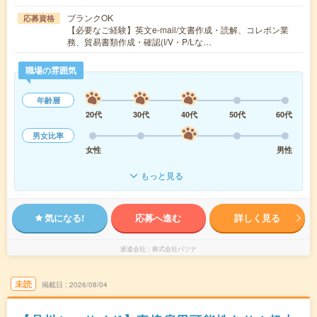
ブランクOK
応募資格
【必要なご経験】英文e-mail/文書作成・読解、コレポン業
務、貿易書類作成・確認(I/V・P/Lな…
職場の雰囲気
年齢層
20代
30代
40代
50代
60代
男女比率
女性
男性
もっと見る
気になる!
応募へ進む
詳しく見る
派遣会社
株式会社パソナ
未読
掲載日
2026/08/04