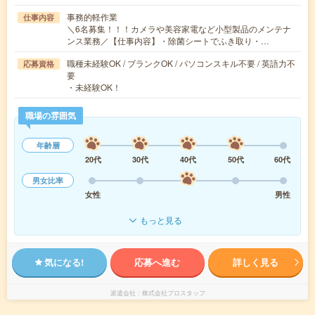
事務的軽作業
仕事内容
＼6名募集！！！カメラや美容家電など小型製品のメンテナ
ンス業務／【仕事内容】・除菌シートでふき取り・…
職種未経験OK / ブランクOK / パソコンスキル不要 / 英語力不
応募資格
要
・未経験OK！
職場の雰囲気
年齢層
20代
30代
40代
50代
60代
男女比率
女性
男性
もっと見る
気になる!
応募へ進む
詳しく見る
派遣会社
株式会社プロスタッフ