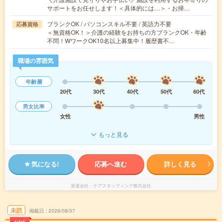
サポートをお任せします！＜具体的には…＞・お掃…
ブランクOK / パソコンスキル不要 / 英語力不要
応募資格
＜無資格OK！＞介護の経験をお持ちの方ブランクOK・年齢
不問！WワークOK10名以上募集中！履歴書不…
職場の雰囲気
年齢層
20代
30代
40代
50代
60代
男女比率
女性
男性
もっと見る
気になる!
応募へ進む
詳しく見る
派遣会社
ケアスタッフィング株式会社
未読
掲載日
2026/08/07