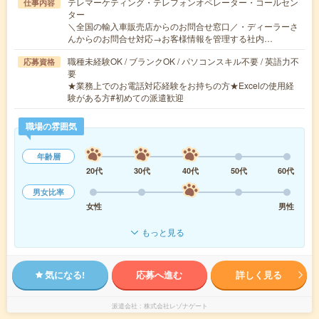
テレマーケティング・テレフォンオペレーター・コールセン
仕事内容
ター
＼全国の輸入車販売店からのお問合せ窓口／・ディーラーさ
んからのお問合せ対応→お客様情報を管理する社内…
職種未経験OK / ブランクOK / パソコンスキル不要 / 英語力不
応募資格
要
★業務上でのお電話対応経験をお持ちの方★Excelの使用経
験がある方#初めての派遣歓迎
職場の雰囲気
年齢層
20代
30代
40代
50代
60代
男女比率
女性
男性
もっと見る
気になる!
応募へ進む
詳しく見る
派遣会社
株式会社レゾナゲート