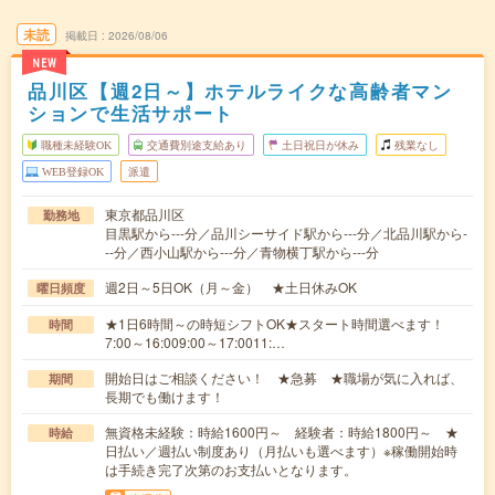
未読
掲載日
2026/08/06
NEW
品川区【週2日～】ホテルライクな高齢者マン
ションで生活サポート
職種未経験OK
交通費別途支給あり
土日祝日が休み
残業なし
WEB登録OK
派遣
東京都品川区
勤務地
目黒駅から---分／品川シーサイド駅から---分／北品川駅から-
--分／西小山駅から---分／青物横丁駅から---分
週2日～5日OK（月～金） ★土日休みOK
曜日頻度
★1日6時間～の時短シフトOK★スタート時間選べます！
時間
7:00～16:009:00～17:0011:…
開始日はご相談ください！ ★急募 ★職場が気に入れば、
期間
長期でも働けます！
無資格未経験：時給1600円～ 経験者：時給1800円～ ★
時給
日払い／週払い制度あり（月払いも選べます）※稼働開始時
は手続き完了次第のお支払いとなります。