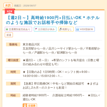
未読
掲載日
2026/08/07
NEW
【週2日～】高時給1900円×日払いOK＊ホテル
のような施設でお話相手や掃除など
交通費別途支給あり
土日祝日が休み
残業なし
WEB登録OK
派遣
東京都品川区
勤務地
五反田駅から---分／品川シーサイド駅から---分／不動前駅か
ら---分／戸越駅から---分／鮫洲駅から---分
★週2日～（月～日） ※希望のシフトを毎月提出（日数と曜
曜日頻度
日の組み合わせや固定も可）
★【日勤のみ】1日5時間～OK！≪シフト例≫9:00～
時間
14:0010:00～15:0012:00～1…
【急募】即日勤務OK！中旬～など開始日相談可 ★まずは
期間
お試し2カ月～のスタートも歓迎！
経験者時給1900円～ 介護福祉士時給1950円～ ★日払い/
時給
週払いOK
交通費