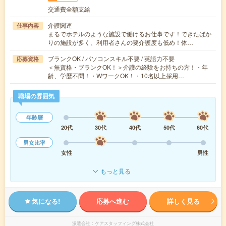
交通費全額支給
介護関連
仕事内容
まるでホテルのような施設で働けるお仕事です！できたばか
りの施設が多く、利用者さんの要介護度も低め！体…
ブランクOK / パソコンスキル不要 / 英語力不要
応募資格
＜無資格・ブランクOK！＞介護の経験をお持ちの方！・年
齢、学歴不問！・WワークOK！・10名以上採用…
職場の雰囲気
年齢層
20代
30代
40代
50代
60代
男女比率
女性
男性
もっと見る
気になる!
応募へ進む
詳しく見る
派遣会社
ケアスタッフィング株式会社