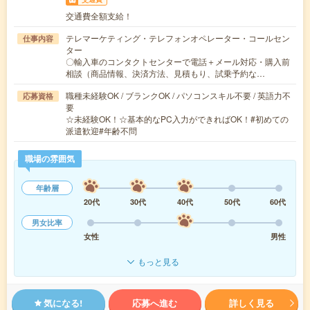
交通費全額支給！
テレマーケティング・テレフォンオペレーター・コールセン
仕事内容
ター
〇輸入車のコンタクトセンターで電話＋メール対応・購入前
相談（商品情報、決済方法、見積もり、試乗予約な…
職種未経験OK / ブランクOK / パソコンスキル不要 / 英語力不
応募資格
要
☆未経験OK！☆基本的なPC入力ができればOK！#初めての
派遣歓迎#年齢不問
職場の雰囲気
年齢層
20代
30代
40代
50代
60代
男女比率
女性
男性
もっと見る
気になる!
応募へ進む
詳しく見る