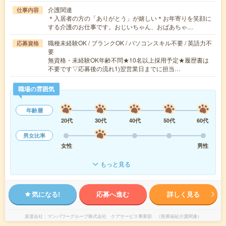
介護関連
仕事内容
＊入居者の方の「ありがとう」が嬉しい＊お年寄りを笑顔に
する介護のお仕事です。おじいちゃん、おばあちゃ…
職種未経験OK / ブランクOK / パソコンスキル不要 / 英語力不
応募資格
要
無資格・未経験OK年齢不問★10名以上採用予定★履歴書は
不要です▽応募後の流れ1)翌営業日までに担当…
職場の雰囲気
年齢層
20代
30代
40代
50代
60代
男女比率
女性
男性
もっと見る
気になる!
応募へ進む
詳しく見る
派遣会社
マンパワーグループ株式会社 ケアサービス事業部 （医療福祉介護関連）