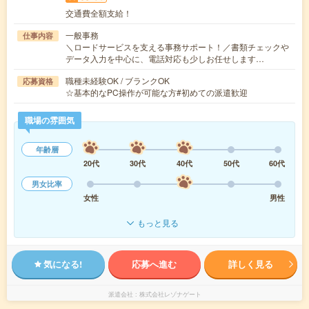
交通費全額支給！
一般事務
仕事内容
＼ロードサービスを支える事務サポート！／書類チェックや
データ入力を中心に、電話対応も少しお任せします…
職種未経験OK / ブランクOK
応募資格
☆基本的なPC操作が可能な方#初めての派遣歓迎
職場の雰囲気
年齢層
20代
30代
40代
50代
60代
男女比率
女性
男性
もっと見る
気になる!
応募へ進む
詳しく見る
派遣会社
株式会社レゾナゲート