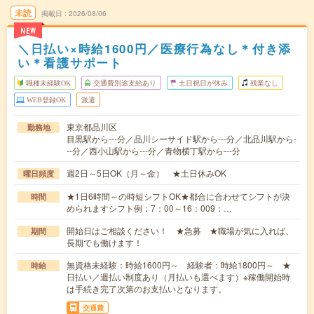
未読
掲載日
2026/08/06
NEW
＼日払い×時給1600円／医療行為なし＊付き添
い＊看護サポート
職種未経験OK
交通費別途支給あり
土日祝日が休み
残業なし
WEB登録OK
派遣
東京都品川区
勤務地
目黒駅から---分／品川シーサイド駅から---分／北品川駅から-
--分／西小山駅から---分／青物横丁駅から---分
週2日～5日OK（月～金） ★土日休みOK
曜日頻度
★1日6時間～の時短シフトOK★都合に合わせてシフトが決
時間
められますシフト例：7：00～16：009：…
開始日はご相談ください！ ★急募 ★職場が気に入れば、
期間
長期でも働けます！
無資格未経験：時給1600円～ 経験者：時給1800円～ ★
時給
日払い／週払い制度あり（月払いも選べます）※稼働開始時
は手続き完了次第のお支払いとなります。
交通費