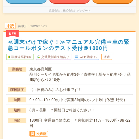
派遣会社
株式会社レゾナゲート
未読
掲載日
2026/08/05
NEW
≪週末だけで稼ぐ！≫マニュアル完備⇒車の緊
急コールボタンのテスト受付＠1800円
職種未経験OK
交通費別途支給あり
WEB登録OK
派遣
東京都品川区
勤務地
品川シーサイド駅から徒歩3分／青物横丁駅から徒歩7分／品
川駅からバス10分
【土日祝のみ】のお仕事です！
曜日頻度
9：00～19：00の中で実働8時間のシフト制（休憩1時間）
時間
8月～長期 ＊開始日ご相談ください！
期間
1800円+交通費全額支給 ＊月収例:約11万＝1800円×8h×22
時給
日
交通費