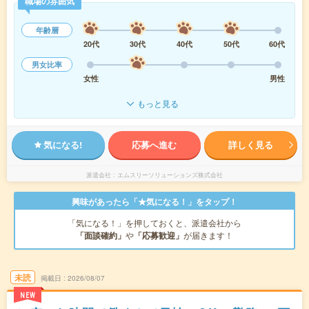
職場の雰囲気
年齢層
20代
30代
40代
50代
60代
男女比率
女性
男性
もっと見る
気になる!
応募へ進む
詳しく見る
派遣会社
エムスリーソリューションズ株式会社
興味があったら「★気になる！」をタップ！
「気になる！」を押しておくと、派遣会社から
「面談確約」
や
「応募歓迎」
が届きます！
未読
掲載日
2026/08/07
NEW