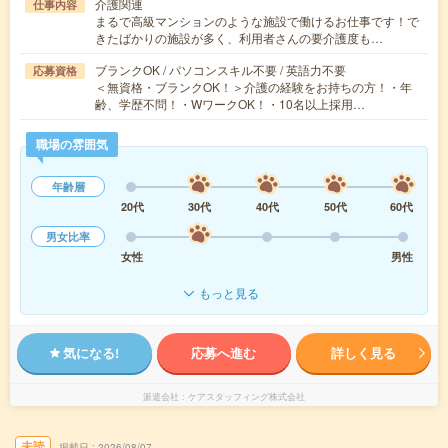
介護関連
仕事内容
まるで高級マンションのような施設で働けるお仕事です！で
きたばかりの施設が多く、利用者さんの要介護度も…
ブランクOK / パソコンスキル不要 / 英語力不要
応募資格
＜無資格・ブランクOK！＞介護の経験をお持ちの方！・年
齢、学歴不問！・WワークOK！・10名以上採用…
職場の雰囲気
年齢層
20代
30代
40代
50代
60代
男女比率
女性
男性
もっと見る
気になる!
応募へ進む
詳しく見る
派遣会社
ケアスタッフィング株式会社
未読
掲載日
2026/08/07