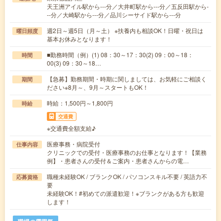
天王洲アイル駅から---分／大井町駅から---分／五反田駅から-
--分／大崎駅から---分／品川シーサイド駅から---分
週2日～週5日（月～土） ※扶養内も相談OK！日曜・祝日は
曜日頻度
基本お休みとなります！
■勤務時間（例）(1) 08：30～17：30(2) 09：00～18：
時間
00(3) 09：30～18…
【急募】勤務期間・時期に関しましては、お気軽にご相談く
期間
ださい※8月～、9月～スタートもOK！
時給：1,500円～1,800円
時給
交通費
※交通費全額支給♪
医療事務・病院受付
仕事内容
クリニックでの受付・医療事務のお仕事となります！【業務
例】・患者さんの受付＆ご案内・患者さんからの電…
職種未経験OK / ブランクOK / パソコンスキル不要 / 英語力不
応募資格
要
未経験OK！#初めての派遣歓迎！※ブランクがある方も歓迎
します！