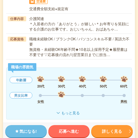
交通費
交通費全額支給※規定有
介護関連
仕事内容
＊入居者の方の「ありがとう」が嬉しい＊お年寄りを笑顔に
する介護のお仕事です。おじいちゃん、おばあちゃ…
職種未経験OK / ブランクOK / パソコンスキル不要 / 英語力不
応募資格
要
無資格・未経験OK年齢不問★10名以上採用予定★履歴書は
不要です▽応募後の流れ1)翌営業日までに担当…
職場の雰囲気
年齢層
20代
30代
40代
50代
60代
男女比率
女性
男性
もっと見る
気になる!
応募へ進む
詳しく見る