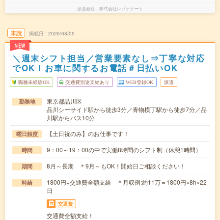
派遣会社
株式会社レゾナゲート
未読
掲載日
2026/08/05
NEW
＼週末シフト担当／営業要素なし⇒丁寧な対応
でOK！お車に関するお電話＃日払いOK
職種未経験OK
交通費別途支給あり
WEB登録OK
派遣
東京都品川区
勤務地
品川シーサイド駅から徒歩3分／青物横丁駅から徒歩7分／品
川駅からバス10分
【土日祝のみ】のお仕事です！
曜日頻度
9：00～19：00の中で実働8時間のシフト制（休憩1時間）
時間
8月～長期 ＊9月～もOK！開始日ご相談ください！
期間
1800円+交通費全額支給 ＊月収例:約11万＝1800円×8h×22
時給
日
交通費
交通費全額支給！