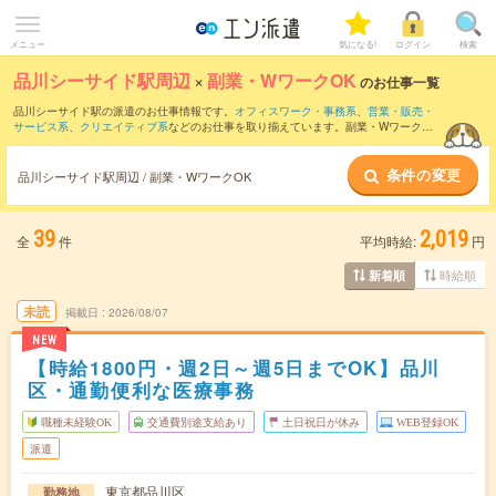
メニュー
気になる!
ログイン
検索
品川シーサイド駅周辺
×
副業・WワークOK
のお仕事一覧
品川シーサイド駅の派遣のお仕事情報です。
オフィスワーク・事務系
、
営業・販売・
サービス系
、
クリエイティブ系
などのお仕事を取り揃えています。副業・WワークOK
の条件の他に、
交通費別途支給あり
、
職種未経験OK
、
友だちと一緒の応募OK
などの
こだわり条件も取り揃えています。
条件の変更
品川シーサイド駅周辺 / 副業・WワークOK
39
2,019
全
件
平均時給:
円
時給順
新着順
未読
掲載日
2026/08/07
NEW
【時給1800円・週2日～週5日までOK】品川
区・通勤便利な医療事務
職種未経験OK
交通費別途支給あり
土日祝日が休み
WEB登録OK
派遣
東京都品川区
勤務地