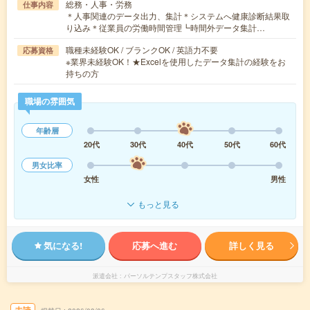
総務・人事・労務
仕事内容
＊人事関連のデータ出力、集計＊システムへ健康診断結果取
り込み＊従業員の労働時間管理┗時間外データ集計…
職種未経験OK / ブランクOK / 英語力不要
応募資格
※業界未経験OK！★Excelを使用したデータ集計の経験をお
持ちの方
職場の雰囲気
年齢層
20代
30代
40代
50代
60代
男女比率
女性
男性
もっと見る
気になる!
応募へ進む
詳しく見る
派遣会社
パーソルテンプスタッフ株式会社