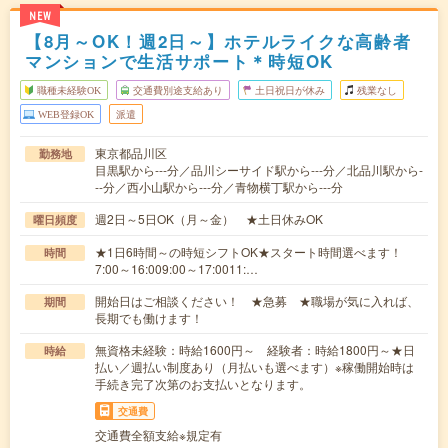
NEW
【8月～OK！週2日～】ホテルライクな高齢者
マンションで生活サポート＊時短OK
職種未経験OK
交通費別途支給あり
土日祝日が休み
残業なし
WEB登録OK
派遣
東京都品川区
勤務地
目黒駅から---分／品川シーサイド駅から---分／北品川駅から-
--分／西小山駅から---分／青物横丁駅から---分
週2日～5日OK（月～金） ★土日休みOK
曜日頻度
★1日6時間～の時短シフトOK★スタート時間選べます！
時間
7:00～16:009:00～17:0011:…
開始日はご相談ください！ ★急募 ★職場が気に入れば、
期間
長期でも働けます！
無資格未経験：時給1600円～ 経験者：時給1800円～★日
時給
払い／週払い制度あり（月払いも選べます）※稼働開始時は
手続き完了次第のお支払いとなります。
交通費
交通費全額支給※規定有