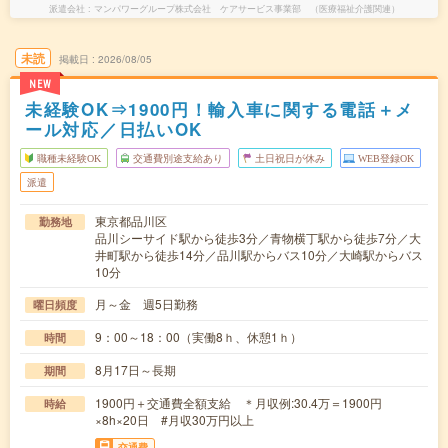
派遣会社
マンパワーグループ株式会社 ケアサービス事業部 （医療福祉介護関連）
未読
掲載日
2026/08/05
NEW
未経験OK⇒1900円！輸入車に関する電話＋メ
ール対応／日払いOK
職種未経験OK
交通費別途支給あり
土日祝日が休み
WEB登録OK
派遣
東京都品川区
勤務地
品川シーサイド駅から徒歩3分／青物横丁駅から徒歩7分／大
井町駅から徒歩14分／品川駅からバス10分／大崎駅からバス
10分
月～金 週5日勤務
曜日頻度
9：00～18：00（実働8ｈ、休憩1ｈ）
時間
8月17日～長期
期間
1900円＋交通費全額支給 ＊月収例:30.4万＝1900円
時給
×8h×20日 #月収30万円以上
交通費