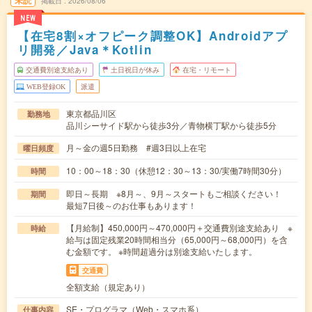
未読
掲載日
2026/08/06
NEW
【在宅8割×オフピーク調整OK】Androidアプ
リ開発／Java＊Kotlin
交通費別途支給あり
土日祝日が休み
在宅・リモート
WEB登録OK
派遣
東京都品川区
勤務地
品川シーサイド駅から徒歩3分／青物横丁駅から徒歩5分
月～金の週5日勤務 #週3日以上在宅
曜日頻度
10：00～18：30（休憩12：30～13：30/実働7時間30分）
時間
即日～長期 ※8月～、9月～スタートもご相談ください！
期間
最短7日後～のお仕事もあります！
【月給制】450,000円～470,000円＋交通費別途支給あり ※
時給
給与は固定残業20時間相当分（65,000円～68,000円）を含
む金額です。 ※時間超過分は別途支給いたします。
交通費
全額支給（規定あり）
SE・プログラマ（Web・スマホ系）
仕事内容