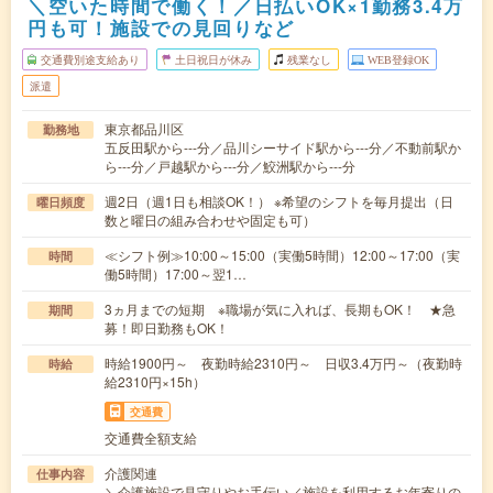
＼空いた時間で働く！／日払いOK×1勤務3.4万
円も可！施設での見回りなど
交通費別途支給あり
土日祝日が休み
残業なし
WEB登録OK
派遣
東京都品川区
勤務地
五反田駅から---分／品川シーサイド駅から---分／不動前駅か
ら---分／戸越駅から---分／鮫洲駅から---分
週2日（週1日も相談OK！） ※希望のシフトを毎月提出（日
曜日頻度
数と曜日の組み合わせや固定も可）
≪シフト例≫10:00～15:00（実働5時間）12:00～17:00（実
時間
働5時間）17:00～翌1…
3ヵ月までの短期 ※職場が気に入れば、長期もOK！ ★急
期間
募！即日勤務もOK！
時給1900円～ 夜勤時給2310円～ 日収3.4万円～（夜勤時
時給
給2310円×15h）
交通費
交通費全額支給
介護関連
仕事内容
＼介護施設で見守りやお手伝い／施設を利用するお年寄りの