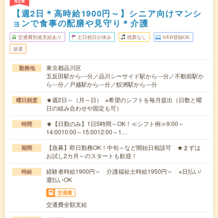
NEW
【週2日＊高時給1900円～】シニア向けマンシ
ョンで食事の配膳や見守り＊介護
交通費別途支給あり
土日祝日が休み
残業なし
WEB登録OK
派遣
東京都品川区
勤務地
五反田駅から---分／品川シーサイド駅から---分／不動前駅か
ら---分／戸越駅から---分／鮫洲駅から---分
★週2日～（月～日） ※希望のシフトを毎月提出（日数と曜
曜日頻度
日の組み合わせや固定も可）
★【日勤のみ】1日5時間～OK！≪シフト例≫9:00～
時間
14:0010:00～15:0012:00～1…
【急募】即日勤務OK！中旬～など開始日相談可 ★まずは
期間
お試し2カ月～のスタートも歓迎！
経験者時給1900円～ 介護福祉士時給1950円～ ※日払い/
時給
週払いOK
交通費
交通費全額支給