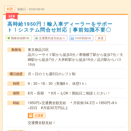
未読
掲載日
2026/08/06
NEW
高時給1950円！輸入車ディーラーをサポー
ト！システム問合せ対応｜事前知識不要〇
職種未経験OK
交通費別途支給あり
WEB登録OK
派遣
東京都品川区
勤務地
品川シーサイド駅から徒歩3分／青物横丁駅から徒歩7分／大
崎駅から徒歩7分／大井町駅から徒歩15分／品川駅からバス
10分
月～日のうち週5日のシフト制
曜日頻度
9：30～18：30（実働8ｈ、休憩1ｈ）
時間
8月～長期 ＊9月～もOK！開始日ご相談ください！
期間
1950円+交通費全額支給 ＊月収例:34.3万＝1950円×8ｈ
時給
×22日 #月収30万円以上
交通費
交通費全額支給！