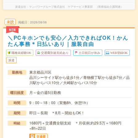
派遣会社
マンパワーグループ株式会社 ケアサービス事業部 （医療福祉介護関連）
未読
掲載日
2026/08/06
NEW
＼PCキホンでも安心／入力できればOK！かん
たん事務＊日払いあり｜服装自由
職種未経験OK
交通費別途支給あり
土日祝日が休み
WEB登録OK
派遣
東京都品川区
勤務地
品川シーサイド駅から徒歩1分／青物横丁駅から徒歩7分／品
川駅からバス10分／大崎駅からバス10分
月～金の週5日勤務
曜日頻度
9：00～18：00（実働8h、休憩1h）
時間
即日～長期 ＊8月～開始もOK！
期間
1680円＋交通費全額支給 ＊月収例:約29.5万＝1680円
時給
×8h×22日
交通費