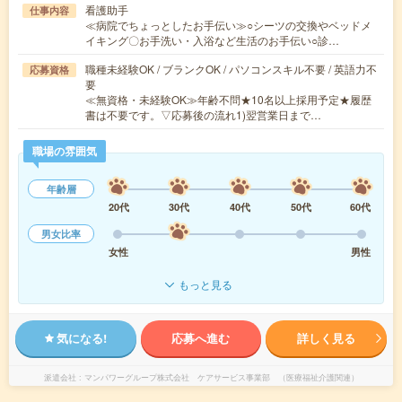
看護助手
仕事内容
≪病院でちょっとしたお手伝い≫○シーツの交換やベッドメ
イキング〇お手洗い・入浴など生活のお手伝い○診…
職種未経験OK / ブランクOK / パソコンスキル不要 / 英語力不
応募資格
要
≪無資格・未経験OK≫年齢不問★10名以上採用予定★履歴
書は不要です。▽応募後の流れ1)翌営業日まで…
職場の雰囲気
年齢層
20代
30代
40代
50代
60代
男女比率
女性
男性
もっと見る
気になる!
応募へ進む
詳しく見る
派遣会社
マンパワーグループ株式会社 ケアサービス事業部 （医療福祉介護関連）