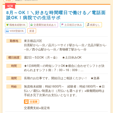
NEW
8月～OK！＼好きな時間曜日で働ける／電話面
談OK！病院での生活サポ
職種未経験OK
交通費別途支給あり
土日祝日が休み
残業なし
WEB登録OK
派遣
東京都品川区
勤務地
目黒駅から---分／品川シーサイド駅から---分／北品川駅から-
--分／西小山駅から---分／青物横丁駅から---分
週2日～5日OK（月～金） ★土日休みOK
曜日頻度
★1日6時間～の時短シフトOK★都合に合わせてシフトが決
時間
められますシフト例：7：00～16：009：…
長期のお仕事です。開始日はご相談ください！ ★急募
期間
無資格未経験：時給1600円～ 経験者：時給1800円～★日
時給
払い／週払い制度あり（月払いも選べます）※稼働開始時は
手続き完了次第のお支払いとなります。
交通費
交通費支給※規定有