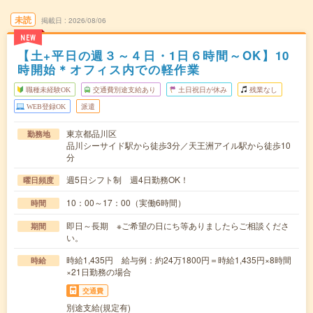
未読
掲載日
2026/08/06
NEW
【土+平日の週３～４日・1日６時間～OK】10
時開始＊オフィス内での軽作業
職種未経験OK
交通費別途支給あり
土日祝日が休み
残業なし
WEB登録OK
派遣
東京都品川区
勤務地
品川シーサイド駅から徒歩3分／天王洲アイル駅から徒歩10
分
週5日シフト制 週4日勤務OK！
曜日頻度
10：00～17：00（実働6時間）
時間
即日～長期 ※ご希望の日にち等ありましたらご相談くださ
期間
い。
時給1,435円 給与例：約24万1800円＝時給1,435円×8時間
時給
×21日勤務の場合
交通費
別途支給(規定有)