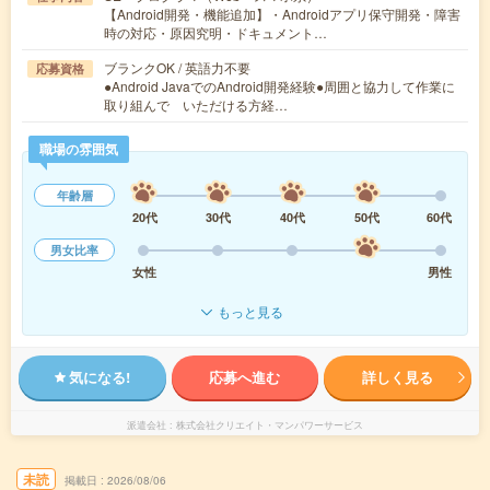
【Android開発・機能追加】・Androidアプリ保守開発・障害
時の対応・原因究明・ドキュメント…
ブランクOK / 英語力不要
応募資格
●Android JavaでのAndroid開発経験●周囲と協力して作業に
取り組んで いただける方経…
職場の雰囲気
年齢層
20代
30代
40代
50代
60代
男女比率
女性
男性
もっと見る
気になる!
応募へ進む
詳しく見る
派遣会社
株式会社クリエイト・マンパワーサービス
未読
掲載日
2026/08/06