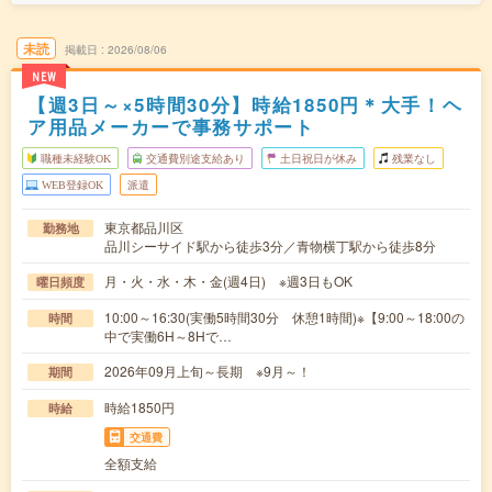
未読
掲載日
2026/08/06
NEW
【週3日～×5時間30分】時給1850円＊大手！ヘ
ア用品メーカーで事務サポート
職種未経験OK
交通費別途支給あり
土日祝日が休み
残業なし
WEB登録OK
派遣
東京都品川区
勤務地
品川シーサイド駅から徒歩3分／青物横丁駅から徒歩8分
月・火・水・木・金(週4日) ※週3日もOK
曜日頻度
10:00～16:30(実働5時間30分 休憩1時間)※【9:00～18:00の
時間
中で実働6H～8Hで…
2026年09月上旬～長期 ※9月～！
期間
時給1850円
時給
交通費
全額支給