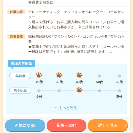
交通費全額支給！
テレマーケティング・テレフォンオペレーター・コールセン
仕事内容
ター
＼週末で稼げる！お車ご購入時の簡単コール！／お車のご購
入検討されているお客さまが、車に搭載されている…
職種未経験OK / ブランクOK / パソコンスキル不要 / 英語力不
応募資格
要
★業務上でのお電話対応経験をお持ちの方！（コールセンタ
ー経験は不問です！）※日雇い派遣に該当します。…
職場の雰囲気
年齢層
20代
30代
40代
50代
60代
男女比率
女性
男性
もっと見る
気になる!
応募へ進む
詳しく見る