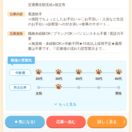
交通費全額支給※規定有
看護助手
仕事内容
≪病院でちょっとしたお手伝い≫〇お手洗い・入浴など生活
のお手伝い○診察室への付き添い○食事のサポート…
職種未経験OK / ブランクOK / パソコンスキル不要 / 英語力不
応募資格
要
≪無資格・未経験OK≫年齢不問★10名以上採用予定★履歴
書は不要です。▽応募後の流れ1)翌営業日まで…
職場の雰囲気
年齢層
20代
30代
40代
50代
60代
男女比率
女性
男性
もっと見る
気になる!
応募へ進む
詳しく見る