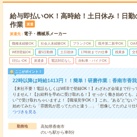
給与即払いOK！高時給！土日休み！日勤
作業
派遣
電子・機械系メーカー
派遣先
職種未経験OK
社会人未経験OK
ブランクOK
既卒第二新卒OK
OA
WEB登録OK
週5日勤務
土日祝休
17時前までの仕事
残業多
交
日払いOK
派遣多
電話対応なし
自転車・バイクOK
ここがポイント！
22時以降は時給1413円！！簡単！研磨作業：香南市香
【来社不要！電話もしくはWEBで登録OK！】わざわざ会場まで行っ
りません！【お給料を早めに受け取れる！】せっかく働き始めても、
い”で受け取れちゃいますよ！【職場見学OK！】これ、“ある”と“な
始めてみたら「雰囲気が思ってたのと違う…」「想像してたのより仕
つづきを見る
勤務地
高知県香南市
のいち駅から車8分