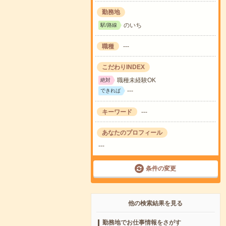
勤務地
のいち
駅/路線
職種
---
こだわりINDEX
職種未経験OK
絶対
---
できれば
キーワード
---
あなたのプロフィール
---
条件の変更
他の検索結果を見る
勤務地でお仕事情報をさがす