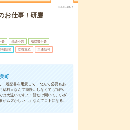
No.894075
のお仕事！研磨
不要
英語不要
履歴書不要
替制勤務
交費支給
車通勤可
我美町
て…履歴書を用意して…なんて必要もあ
お給料日なんて我慢…しなくても“日払
い”では大違いですよ！話だけ聞いて、いざ
事がムズかしい…」なんてコトになる…