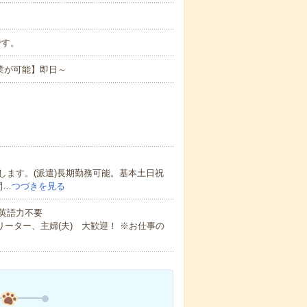
です。
業が可能】即日～
ます。(派遣)長期勤務可能。基本土日祝
間…
つづきを見る
 英語力不要
ーター、主婦(夫) 大歓迎！ ※お仕事の