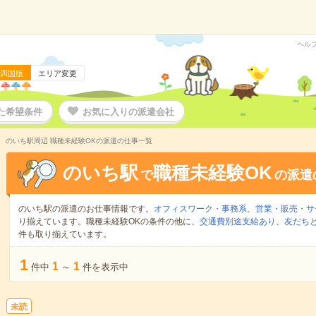
ヘル
四国版
エリア変更
た希望条件
お気に入りの派遣会社
のいち駅周辺 職種未経験OKの派遣の仕事一覧
のいち駅
職種未経験OK
で
の派遣
のいち駅の派遣のお仕事情報です。
オフィスワーク・事務系
、
営業・販売・サ
り揃えています。職種未経験OKの条件の他に、
交通費別途支給あり
、
友だちと
件も取り揃えています。
1
1
1
件中
～
件を表示中
未読