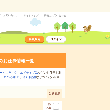
プ・お問い合わせ
サイトマップ
掲載のお問い合わせ
会員登録
ログイン
のお仕事情報一覧
ービス系
、
クリエイティブ系
などのお仕事を取
一緒の応募OK
、
週4日勤務
などのこだわり条
新着順
一括
応募