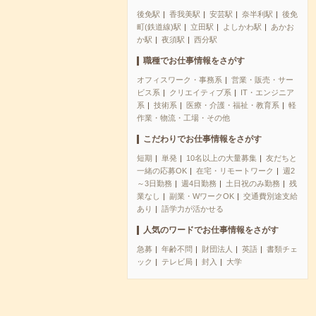
後免駅
香我美駅
安芸駅
奈半利駅
後免
町(鉄道線)駅
立田駅
よしかわ駅
あかお
か駅
夜須駅
西分駅
職種でお仕事情報をさがす
オフィスワーク・事務系
営業・販売・サー
ビス系
クリエイティブ系
IT・エンジニア
系
技術系
医療・介護・福祉・教育系
軽
作業・物流・工場・その他
こだわりでお仕事情報をさがす
短期
単発
10名以上の大量募集
友だちと
一緒の応募OK
在宅・リモートワーク
週2
～3日勤務
週4日勤務
土日祝のみ勤務
残
業なし
副業・WワークOK
交通費別途支給
あり
語学力が活かせる
人気のワードでお仕事情報をさがす
急募
年齢不問
財団法人
英語
書類チェ
ック
テレビ局
封入
大学