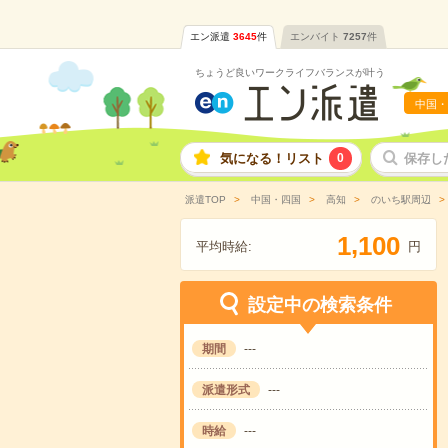
エン派遣
3645
件
エンバイト
7257
件
ちょうど良いワークライフバランスが叶う
中国・
気になる！リスト
0
保存し
派遣TOP
中国・四国
高知
のいち駅周辺
,
1
1
0
0
平均時給:
円
設定中の検索条件
期間
---
派遣形式
---
時給
---