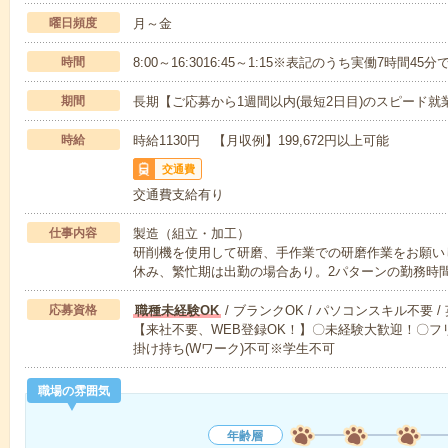
曜日頻度
月～金
時間
8:00～16:3016:45～1:15※表記のうち実働7時間45分
期間
長期【ご応募から1週間以内(最短2日目)のスピード就
時給
時給1130円 【月収例】199,672円以上可能
交通費
交通費支給有り
仕事内容
製造（組立・加工）
研削機を使用して研磨、手作業での研磨作業をお願いし
休み、繁忙期は出勤の場合あり。2パターンの勤務時
応募資格
職種未経験OK
/ ブランクOK / パソコンスキル不要 /
【来社不要、WEB登録OK！】〇未経験大歓迎！〇フリ
掛け持ち(Wワーク)不可※学生不可
職場の雰囲気
年齢層