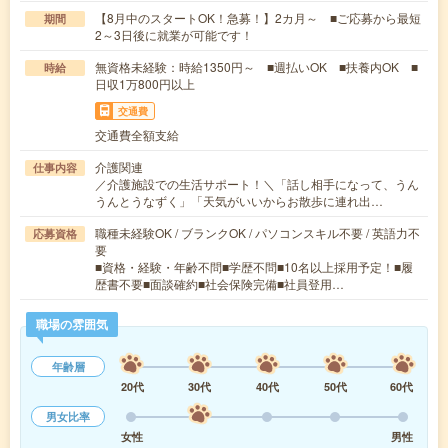
【8月中のスタートOK！急募！】2カ月～ ■ご応募から最短
期間
2～3日後に就業が可能です！
無資格未経験：時給1350円～ ■週払いOK ■扶養内OK ■
時給
日収1万800円以上
交通費
交通費全額支給
介護関連
仕事内容
／介護施設での生活サポート！＼「話し相手になって、うん
うんとうなずく」「天気がいいからお散歩に連れ出…
職種未経験OK / ブランクOK / パソコンスキル不要 / 英語力不
応募資格
要
■資格・経験・年齢不問■学歴不問■10名以上採用予定！■履
歴書不要■面談確約■社会保険完備■社員登用…
職場の雰囲気
年齢層
20代
30代
40代
50代
60代
男女比率
女性
男性