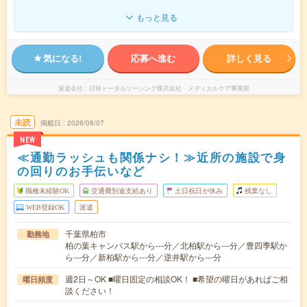
もっと見る
気になる!
応募へ進む
詳しく見る
派遣会社
日研トータルソーシング株式会社 メディカルケア事業部
未読
掲載日
2026/08/07
NEW
≪通勤ラッシュも関係ナシ！≫近所の施設で身
の回りのお手伝いなど
職種未経験OK
交通費別途支給あり
土日祝日が休み
残業なし
WEB登録OK
派遣
千葉県柏市
勤務地
柏の葉キャンパス駅から---分／北柏駅から---分／豊四季駅か
ら---分／新柏駅から---分／逆井駅から---分
週2日～OK ■曜日固定の相談OK！ ■希望の曜日があればご相
曜日頻度
談ください！