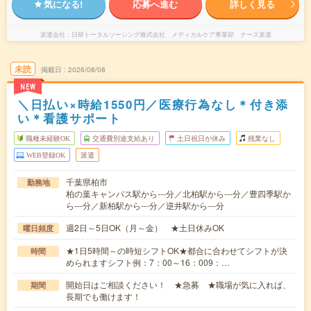
気になる!
応募へ進む
詳しく見る
派遣会社
日研トータルソーシング株式会社 メディカルケア事業部 ナース派遣
未読
掲載日
2026/08/08
NEW
＼日払い×時給1550円／医療行為なし＊付き添
い＊看護サポート
職種未経験OK
交通費別途支給あり
土日祝日が休み
残業なし
WEB登録OK
派遣
千葉県柏市
勤務地
柏の葉キャンパス駅から---分／北柏駅から---分／豊四季駅か
ら---分／新柏駅から---分／逆井駅から---分
週2日～5日OK（月～金） ★土日休みOK
曜日頻度
★1日5時間～の時短シフトOK★都合に合わせてシフトが決
時間
められますシフト例：7：00～16：009：…
開始日はご相談ください！ ★急募 ★職場が気に入れば、
期間
長期でも働けます！