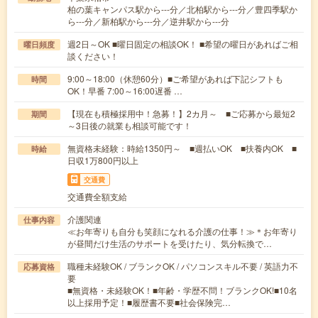
柏の葉キャンパス駅から---分／北柏駅から---分／豊四季駅か
ら---分／新柏駅から---分／逆井駅から---分
週2日～OK ■曜日固定の相談OK！ ■希望の曜日があればご相
曜日頻度
談ください！
9:00～18:00（休憩60分）■ご希望があれば下記シフトも
時間
OK！早番 7:00～16:00遅番 …
【現在も積極採用中！急募！】2カ月～ ■ご応募から最短2
期間
～3日後の就業も相談可能です！
無資格未経験：時給1350円～ ■週払いOK ■扶養内OK ■
時給
日収1万800円以上
交通費
交通費全額支給
介護関連
仕事内容
≪お年寄りも自分も笑顔になれる介護の仕事！≫＊お年寄り
が昼間だけ生活のサポートを受けたり、気分転換で…
職種未経験OK / ブランクOK / パソコンスキル不要 / 英語力不
応募資格
要
■無資格・未経験OK！■年齢・学歴不問！ブランクOK!■10名
以上採用予定！■履歴書不要■社会保険完…