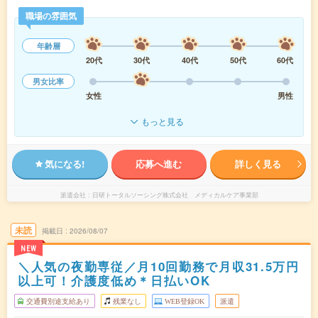
職場の雰囲気
年齢層
20代
30代
40代
50代
60代
男女比率
女性
男性
もっと見る
気になる!
応募へ進む
詳しく見る
派遣会社
日研トータルソーシング株式会社 メディカルケア事業部
未読
掲載日
2026/08/07
NEW
＼人気の夜勤専従／月10回勤務で月収31.5万円
以上可！介護度低め＊日払いOK
交通費別途支給あり
残業なし
WEB登録OK
派遣