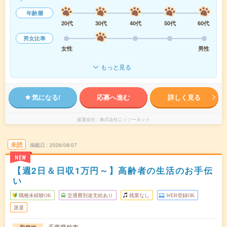
年齢層
20代
30代
40代
50代
60代
男女比率
女性
男性
もっと見る
気になる!
応募へ進む
詳しく見る
派遣会社
株式会社ニッソーネット
未読
掲載日
2026/08/07
NEW
【週2日＆日収1万円～】高齢者の生活のお手伝
い
職種未経験OK
交通費別途支給あり
残業なし
WEB登録OK
派遣
千葉県柏市