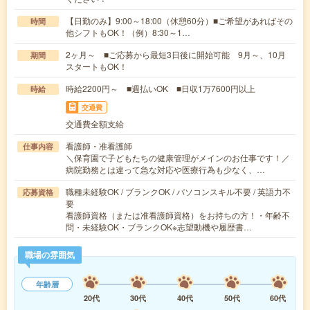
【日勤のみ】9:00～18:00（休憩60分）■ご希望があればその
時間
他シフトもOK！（例）8:30～1…
2ヶ月～ ■ご応募から最短3日後に開始可能 9月～、10月
期間
スタートもOK！
時給2200円～ ■週払いOK ■日収1万7600円以上
時給
交通費
交通費全額支給
看護師・准看護師
仕事内容
＼保育園で子どもたちの健康管理がメインのお仕事です！／
病院勤務とは違って急な対応や医療行為も少なく、…
職種未経験OK / ブランクOK / パソコンスキル不要 / 英語力不
応募資格
要
看護師資格（または准看護師資格）をお持ちの方！・年齢不
問・未経験OK・ブランクOK※志望動機や履歴書…
職場の雰囲気
年齢層
20代
30代
40代
50代
60代