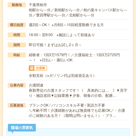
千葉県柏市
勤務地
柏駅から---分／新柏駅から---分／柏の葉キャンパス駅から---
分／豊四季駅から---分／北柏駅から---分
週2回～OK！ ※月8回～10回程度勤務できる方
曜日頻度
16:00～翌9:00 ※施設によって前後あり
時間
即日可能！まずはお試し2ヶ月～
期間
経験者：1回3万1579円！／介護福祉士：1回3万2725円
時給
～！ ※日払い・週払いOK
交通費
全額支給（※ガソリン代は別途規定あり）
介護関連
仕事内容
夜勤専従の介護スタッフです！《 具体的には… 》▼見守
り・施設巡回▼記録業務▼夕食、朝食の介助、配膳…
ブランクOK / パソコンスキル不要 / 英語力不要
応募資格
＼年齢不問！介護経験があれば無資格でも応募OK／・介護
のご経験のある方！（期間は問いません！）・ブラ…
職場の雰囲気