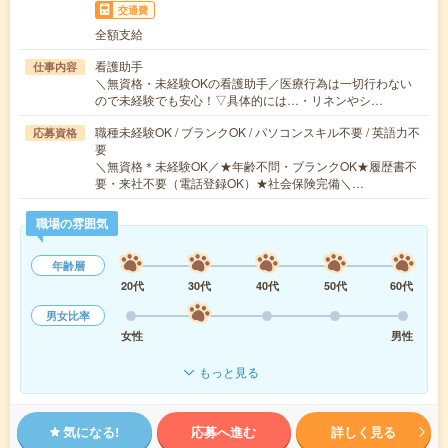
交通費
全額支給
看護助手
仕事内容
＼無資格・未経験OKの看護助手／医療行為は一切行わない
ので未経験でも安心！▽具体的には…・リネンやシ…
職種未経験OK / ブランクOK / パソコンスキル不要 / 英語力不
応募資格
要
＼無資格＊未経験OK／★年齢不問・ブランクOK★履歴書不
要・来社不要（電話登録OK）★社会保険完備＼…
職場の雰囲気
年齢層
20代
30代
40代
50代
60代
男女比率
女性
男性
もっと見る
気になる!
応募へ進む
詳しく見る