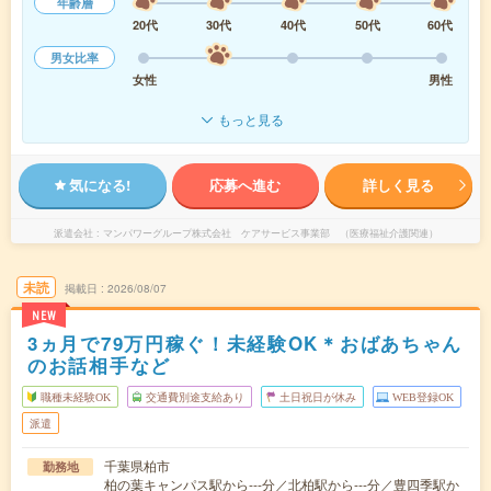
年齢層
20代
30代
40代
50代
60代
男女比率
女性
男性
もっと見る
気になる!
応募へ進む
詳しく見る
派遣会社
マンパワーグループ株式会社 ケアサービス事業部 （医療福祉介護関連）
未読
掲載日
2026/08/07
NEW
3ヵ月で79万円稼ぐ！未経験OK＊おばあちゃん
のお話相手など
職種未経験OK
交通費別途支給あり
土日祝日が休み
WEB登録OK
派遣
千葉県柏市
勤務地
柏の葉キャンパス駅から---分／北柏駅から---分／豊四季駅か