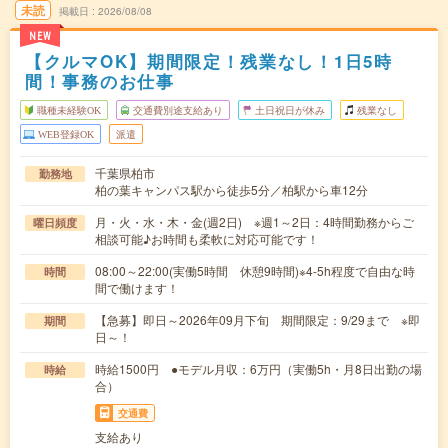
未読
掲載日
2026/08/08
NEW
【クルマOK】期間限定！残業なし！1日5時
間！事務のお仕事
職種未経験OK
交通費別途支給あり
土日祝日が休み
残業なし
WEB登録OK
派遣
千葉県柏市
勤務地
柏の葉キャンパス駅から徒歩5分／柏駅から車12分
月・火・水・木・金(週2日) ※週1～2日：4時間勤務からご
曜日頻度
相談可能♪お時間も柔軟に対応可能です！
08:00～22:00(実働5時間 休憩9時間)※4-5h程度で自由な時
時間
間で働けます！
【急募】即日～2026年09月下旬 期間限定：9/29まで ※即
期間
日～！
時給1500円 ●モデル月収：6万円（実働5h・月8日出勤の場
時給
合）
交通費
支給あり