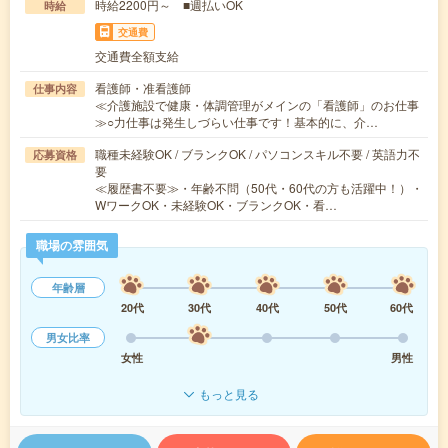
時給2200円～ ■週払いOK
時給
交通費
交通費全額支給
看護師・准看護師
仕事内容
≪介護施設で健康・体調管理がメインの「看護師」のお仕事
≫○力仕事は発生しづらい仕事です！基本的に、介…
職種未経験OK / ブランクOK / パソコンスキル不要 / 英語力不
応募資格
要
≪履歴書不要≫・年齢不問（50代・60代の方も活躍中！）・
WワークOK・未経験OK・ブランクOK・看…
職場の雰囲気
年齢層
20代
30代
40代
50代
60代
男女比率
女性
男性
もっと見る