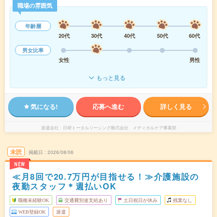
職場の雰囲気
年齢層
20代
30代
40代
50代
60代
男女比率
女性
男性
もっと見る
気になる!
応募へ進む
詳しく見る
派遣会社
日研トータルソーシング株式会社 メディカルケア事業部
未読
掲載日
2026/08/06
NEW
≪月8回で20.7万円が目指せる！≫介護施設の
夜勤スタッフ＊週払いOK
職種未経験OK
交通費別途支給あり
土日祝日が休み
残業なし
WEB登録OK
派遣