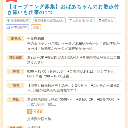
【オープニング募集】おばあちゃんのお散歩付
き添いも仕事の1つ
職種未経験OK
交通費別途支給あり
土日祝日が休み
残業なし
WEB登録OK
派遣
千葉県柏市
勤務地
柏の葉キャンパス駅から---分／北柏駅から---分／豊四季駅か
ら---分／新柏駅から---分／逆井駅から---分
週2日～OK ■曜日固定の相談OK！ ■希望の曜日があればご相
曜日頻度
談ください！
9:00～18:00（休憩60分）■ご希望があれば下記シフトも
時間
OK！早番 7:00～16:00遅番 …
【現在も積極採用中！急募！】2カ月～ ■ご応募から最短2
期間
～3日後の就業も相談可能です！
無資格未経験：時給1350円～ ■週払いOK ■扶養内OK ■
時給
日収1万800円以上
交通費
交通費全額支給
介護関連
仕事内容