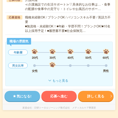
≪介護施設での生活サポート≫▽具体的なお仕事は…・食事
の配膳や食事中の見守り・トイレやお風呂のサポー…
職種未経験OK / ブランクOK / パソコンスキル不要 / 英語力不
応募資格
要
■無資格・未経験OK！■年齢・学歴不問！ブランクOK!■10名
以上採用予定！■履歴書不要■社会保険完…
職場の雰囲気
年齢層
20代
30代
40代
50代
60代
男女比率
女性
男性
もっと見る
気になる!
応募へ進む
詳しく見る
派遣会社
日研トータルソーシング株式会社 メディカルケア事業部