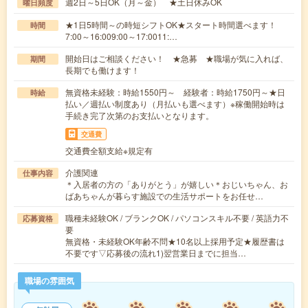
週2日～5日OK（月～金） ★土日休みOK
曜日頻度
★1日5時間～の時短シフトOK★スタート時間選べます！
時間
7:00～16:009:00～17:0011:…
開始日はご相談ください！ ★急募 ★職場が気に入れば、
期間
長期でも働けます！
無資格未経験：時給1550円～ 経験者：時給1750円～★日
時給
払い／週払い制度あり（月払いも選べます）※稼働開始時は
手続き完了次第のお支払いとなります。
交通費
交通費全額支給※規定有
介護関連
仕事内容
＊入居者の方の「ありがとう」が嬉しい＊おじいちゃん、お
ばあちゃんが暮らす施設での生活サポートをお任せ…
職種未経験OK / ブランクOK / パソコンスキル不要 / 英語力不
応募資格
要
無資格・未経験OK年齢不問★10名以上採用予定★履歴書は
不要です▽応募後の流れ1)翌営業日までに担当…
職場の雰囲気