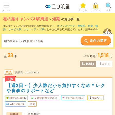
メニュー
気になる!
ログイン
検索
柏の葉キャンパス駅周辺
×
短期
のお仕事一覧
柏の葉キャンパス駅の派遣のお仕事情報です。
オフィスワーク・事務系
、
営業・販
売・サービス系
、
クリエイティブ系
などのお仕事を取り揃えています。短期の条件の
他に、
交通費別途支給あり
、
職種未経験OK
、
友だちと一緒の応募OK
などでもお探し
頂けます。
条件の変更
柏の葉キャンパス駅周辺 / 短期
33
1,518
全
件
平均時給:
円
時給順
新着順
未読
掲載日
2026/08/08
NEW
【週2日～】少人数だから負担すくなめ＊レク
や食事のサポートなど
職種未経験OK
交通費別途支給あり
土日祝日が休み
残業なし
WEB登録OK
派遣
千葉県柏市
勤務地