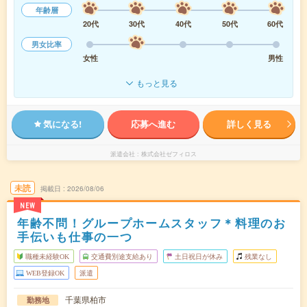
年齢層
20代
30代
40代
50代
60代
男女比率
女性
男性
もっと見る
気になる!
応募へ進む
詳しく見る
派遣会社
株式会社ゼフィロス
未読
掲載日
2026/08/06
NEW
年齢不問！グループホームスタッフ＊料理のお
手伝いも仕事の一つ
職種未経験OK
交通費別途支給あり
土日祝日が休み
残業なし
WEB登録OK
派遣
千葉県柏市
勤務地