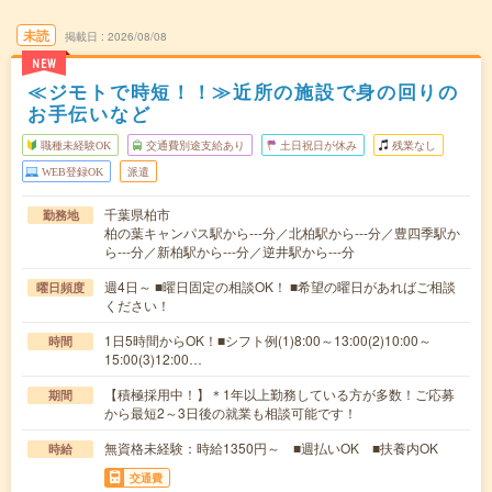
未読
掲載日
2026/08/08
NEW
≪ジモトで時短！！≫近所の施設で身の回りの
お手伝いなど
職種未経験OK
交通費別途支給あり
土日祝日が休み
残業なし
WEB登録OK
派遣
千葉県柏市
勤務地
柏の葉キャンパス駅から---分／北柏駅から---分／豊四季駅か
ら---分／新柏駅から---分／逆井駅から---分
週4日～ ■曜日固定の相談OK！ ■希望の曜日があればご相談
曜日頻度
ください！
1日5時間からOK！■シフト例(1)8:00～13:00(2)10:00～
時間
15:00(3)12:00…
【積極採用中！】＊1年以上勤務している方が多数！ご応募
期間
から最短2～3日後の就業も相談可能です！
無資格未経験：時給1350円～ ■週払いOK ■扶養内OK
時給
交通費