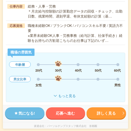
総務・人事・労務
仕事内容
＊月次給与控除額の計算勤怠データの回収・チェック、出勤
日数、残業時間、遅刻早退、有休支給額の計算（基…
職種未経験OK / ブランクOK / パソコンスキル不要 / 英語力不
応募資格
要
※業界未経験OK人事・労務事務（給与計算、社保手続き）経
験をお持ちの方歓迎こちらのお仕事は下記のいず…
職場の雰囲気
年齢層
20代
30代
40代
50代
60代
男女比率
女性
男性
もっと見る
気になる!
応募へ進む
詳しく見る
派遣会社
パーソルテンプスタッフ株式会社 首都圏