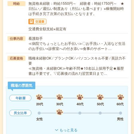
無資格未経験：時給1550円～ 経験者：時給1750円～ ★
時給
日払い／週払い制度あり（月払いも選べます）※稼働開始時
は手続き完了次第のお支払いとなります。
交通費
交通費全額支給※規定有
看護助手
仕事内容
≪病院でちょっとしたお手伝い≫〇お手洗い・入浴など生活
のお手伝い○診察室への付き添い○食事のサポート…
職種未経験OK / ブランクOK / パソコンスキル不要 / 英語力不
応募資格
要
≪無資格・未経験OK≫年齢不問★10名以上採用予定★履歴
書は不要です。▽応募後の流れ1)翌営業日まで…
職場の雰囲気
年齢層
20代
30代
40代
50代
60代
男女比率
女性
男性
もっと見る