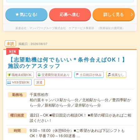
気になる!
応募へ進む
詳しく見る
派遣会社
マンパワーグループ株式会社 ケアサービス事業部 （医療福祉介護関連）
未読
掲載日
2026/08/07
NEW
【志望動機は何でもいい＊条件合えばOK！】
施設のケアスタッフ
職種未経験OK
交通費別途支給あり
土日祝日が休み
残業なし
WEB登録OK
派遣
千葉県柏市
勤務地
柏の葉キャンパス駅から---分／北柏駅から---分／豊四季駅か
ら---分／新柏駅から---分／逆井駅から---分
週2日～OK ■曜日固定の相談OK！ ■希望の曜日があればご相
曜日頻度
談ください！
9:00～18:00（休憩60分）■ご希望があれば下記シフトも
時間
OK！早番 7:00～16:00遅番 …