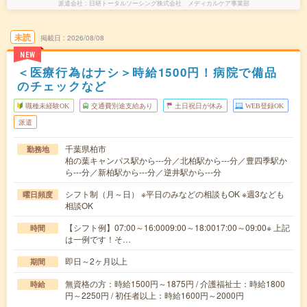
派遣会社
日研トータルソーシング株式会社 メディカルケア事業部
未読
掲載日
2026/08/08
NEW
＜医療行為はナシ＞時給1500円！病院で備品
のチェックなど
職種未経験OK
交通費別途支給あり
土日祝日が休み
WEB登録OK
派遣
千葉県柏市
勤務地
柏の葉キャンパス駅から---分／北柏駅から---分／豊四季駅か
ら---分／新柏駅から---分／逆井駅から---分
シフト制（月～日） ※平日のみなどの相談もOK ※週3なども
曜日頻度
相談OK
【シフト例】07:00～16:0009:00～18:0017:00～09:00※ 上記
時間
は一例です！そ…
即日～2ヶ月以上
期間
無資格の方：時給1500円～1875円 / 介護福祉士：時給1800
時給
円～2250円 / 初任者以上：時給1600円～2000円