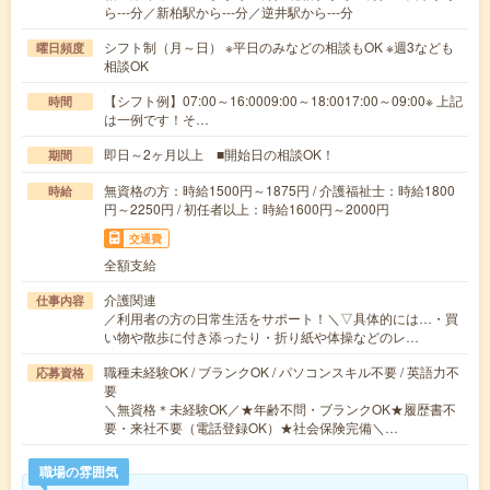
ら---分／新柏駅から---分／逆井駅から---分
シフト制（月～日） ※平日のみなどの相談もOK ※週3なども
曜日頻度
相談OK
【シフト例】07:00～16:0009:00～18:0017:00～09:00※ 上記
時間
は一例です！そ…
即日～2ヶ月以上 ■開始日の相談OK！
期間
無資格の方：時給1500円～1875円 / 介護福祉士：時給1800
時給
円～2250円 / 初任者以上：時給1600円～2000円
交通費
全額支給
介護関連
仕事内容
／利用者の方の日常生活をサポート！＼▽具体的には…・買
い物や散歩に付き添ったり・折り紙や体操などのレ…
職種未経験OK / ブランクOK / パソコンスキル不要 / 英語力不
応募資格
要
＼無資格＊未経験OK／★年齢不問・ブランクOK★履歴書不
要・来社不要（電話登録OK）★社会保険完備＼…
職場の雰囲気