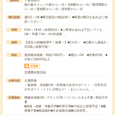
勤務地
柏の葉キャンパス駅から---分／北柏駅から---分／豊四季駅か
ら---分／新柏駅から---分／逆井駅から---分
週2日～OK ■曜日固定の相談OK！ ■希望の曜日があればご相
曜日頻度
談ください！
9:00～18:00（休憩60分）■ご希望があれば下記シフトも
時間
OK！早番 7:00～16:00遅番 …
【現在も積極採用中！急募！】■2カ月～ ■応募から最短2～
期間
3日後に就業可能！
無資格未経験：時給1350円～ ■週払いOK ■扶養内OK ■
時給
日収1万800円以上
交通費
交通費全額支給
介護関連
仕事内容
＜無資格・未経験OK！利用者の生活サポート＞ ・日常生活
のサポート（トイレ介助など）・おじいちゃん、…
職種未経験OK / ブランクOK / パソコンスキル不要 / 英語力不
応募資格
要
■資格・経験・年齢不問■学歴不問■10名以上採用予定！■履
歴書不要■面談確約■社会保険完備■社員登用…