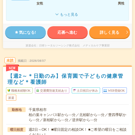
女性
男性
もっと見る
気になる!
応募へ進む
詳しく見る
派遣会社
日研トータルソーシング株式会社 メディカルケア事業部
未読
掲載日
2026/08/07
NEW
【週2～＊日勤のみ】保育園で子どもの健康管
理など＊看護師
職種未経験OK
交通費別途支給あり
土日祝日が休み
WEB登録OK
派遣
千葉県柏市
勤務地
柏の葉キャンパス駅から---分／北柏駅から---分／豊四季駅か
ら---分／新柏駅から---分／逆井駅から---分
週2日～OK！ ■曜日固定の相談OK！ ■ご希望の曜日をご相談
曜日頻度
ください！