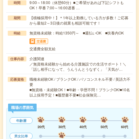
9:00～18:00（休憩60分）■ご希望があれば下記シフトも
時間
OK！早番 7:00～16:00遅番 …
【積極採用中！】＊1年以上勤務している方が多数！ご応募
期間
から最短2～3日後の就業も相談可能です！
無資格未経験：時給1350円～ ■週払いOK ■扶養内OK
時給
交通費
交通費全額支給
介護関連
仕事内容
／無資格未経験から始める介護施設での生活サポート！＼
「話し相手になって、うんうんとうなずく」「天気が…
職種未経験OK / ブランクOK / パソコンスキル不要 / 英語力不
応募資格
要
■無資格・未経験OK！■年齢・学歴不問！ブランクOK!■10名
以上採用予定！■履歴書不要■社会保険完…
職場の雰囲気
年齢層
20代
30代
40代
50代
60代
男女比率