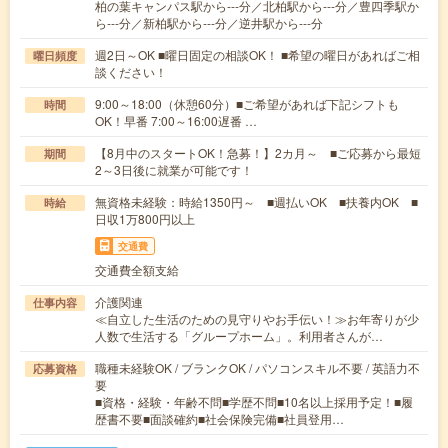
柏の葉キャンパス駅から---分／北柏駅から---分／豊四季駅か
ら---分／新柏駅から---分／逆井駅から---分
週2日～OK ■曜日固定の相談OK！ ■希望の曜日があればご相
曜日頻度
談ください！
9:00～18:00（休憩60分）■ご希望があれば下記シフトも
時間
OK！早番 7:00～16:00遅番 …
【8月中のスタートOK！急募！】2カ月～ ■ご応募から最短
期間
2～3日後に就業が可能です！
無資格未経験：時給1350円～ ■週払いOK ■扶養内OK ■
時給
日収1万800円以上
交通費
交通費全額支給
介護関連
仕事内容
≪自立した生活のための見守りやお手伝い！≫お年寄りが少
人数で生活する「グループホーム」。利用者さんが…
職種未経験OK / ブランクOK / パソコンスキル不要 / 英語力不
応募資格
要
■資格・経験・年齢不問■学歴不問■10名以上採用予定！■履
歴書不要■面談確約■社会保険完備■社員登用…