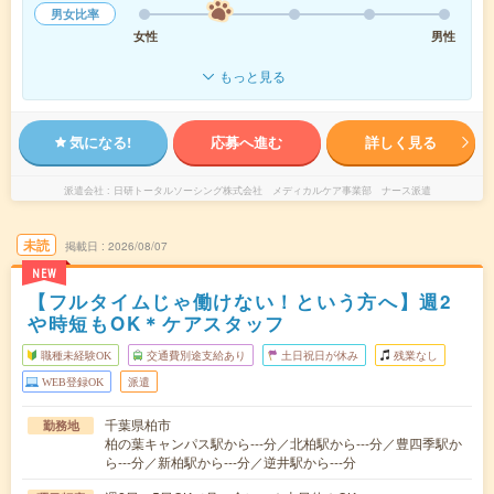
男女比率
女性
男性
もっと見る
気になる!
応募へ進む
詳しく見る
派遣会社
日研トータルソーシング株式会社 メディカルケア事業部 ナース派遣
未読
掲載日
2026/08/07
NEW
【フルタイムじゃ働けない！という方へ】週2
や時短もOK＊ケアスタッフ
職種未経験OK
交通費別途支給あり
土日祝日が休み
残業なし
WEB登録OK
派遣
千葉県柏市
勤務地
柏の葉キャンパス駅から---分／北柏駅から---分／豊四季駅か
ら---分／新柏駅から---分／逆井駅から---分