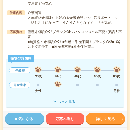
交通費全額支給
介護関連
仕事内容
／無資格未経験から始める介護施設での生活サポート！＼
「話し相手になって、うんうんとうなずく」「天気が…
職種未経験OK / ブランクOK / パソコンスキル不要 / 英語力不
応募資格
要
■無資格・未経験OK！■年齢・学歴不問！ブランクOK!■10名
以上採用予定！■履歴書不要■社会保険完…
職場の雰囲気
年齢層
20代
30代
40代
50代
60代
男女比率
女性
男性
もっと見る
気になる!
応募へ進む
詳しく見る