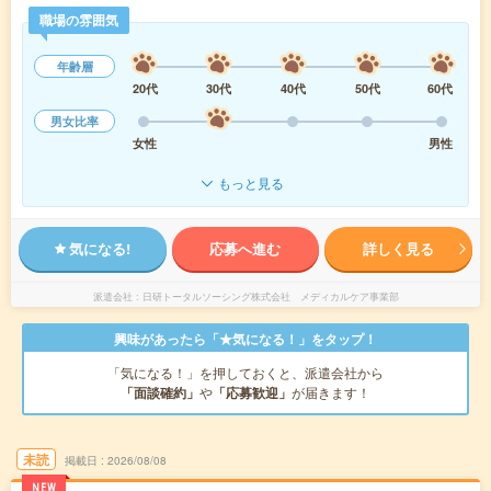
職場の雰囲気
年齢層
20代
30代
40代
50代
60代
男女比率
女性
男性
もっと見る
気になる!
応募へ進む
詳しく見る
派遣会社
日研トータルソーシング株式会社 メディカルケア事業部
興味があったら「★気になる！」をタップ！
「気になる！」を押しておくと、派遣会社から
「面談確約」
や
「応募歓迎」
が届きます！
未読
掲載日
2026/08/08
NEW