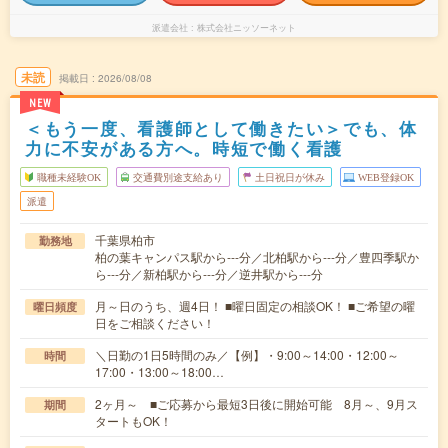
派遣会社
株式会社ニッソーネット
未読
掲載日
2026/08/08
NEW
＜もう一度、看護師として働きたい＞でも、体
力に不安がある方へ。時短で働く看護
職種未経験OK
交通費別途支給あり
土日祝日が休み
WEB登録OK
派遣
千葉県柏市
勤務地
柏の葉キャンパス駅から---分／北柏駅から---分／豊四季駅か
ら---分／新柏駅から---分／逆井駅から---分
月～日のうち、週4日！ ■曜日固定の相談OK！ ■ご希望の曜
曜日頻度
日をご相談ください！
＼日勤の1日5時間のみ／【例】・9:00～14:00・12:00～
時間
17:00・13:00～18:00…
2ヶ月～ ■ご応募から最短3日後に開始可能 8月～、9月ス
期間
タートもOK！