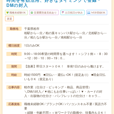
時間を有効活用、好きなタイミングで登録＊
DMの封入
職種未経験OK
交通費別途支給あり
土日祝日が休み
WEB登録OK
派遣
千葉県柏市
勤務地
柏駅から---分／柏の葉キャンパス駅から---分／北柏駅から---
分／柏たなか駅から---分／南柏駅から---分
1日のみOK
曜日頻度
9:00～18:00希望の時間帯を選べます！＜シフト例＞・8：30
時間
～12：00・10：00～19：0…
【急募】即日スタートＯＫ！ 単発1日のみから働けます。
期間
時給1500円 ■日払い・週払いOK！(規定あり) ■現金日払
時給
いもＯＫ（規定あり）
軽作業（仕分け・ピッキング・検品、商品管理）
仕事内容
＼DMの封入／▼他にもお仕事いっぱい！▼・カードの封
入・出版物の仕分け・パンフレットの仕分け・キャラ…
職種未経験OK / ブランクOK / パソコンスキル不要 / 英語力不
応募資格
要
＜経験・年齢不問＞＜Ｗワークでの勤務や、扶養内もＯＫ！