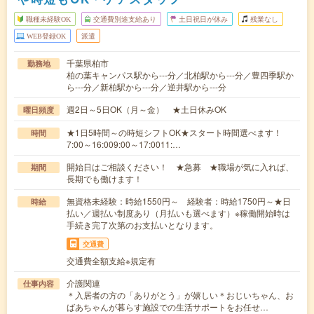
職種未経験OK
交通費別途支給あり
土日祝日が休み
残業なし
WEB登録OK
派遣
千葉県柏市
勤務地
柏の葉キャンパス駅から---分／北柏駅から---分／豊四季駅か
ら---分／新柏駅から---分／逆井駅から---分
週2日～5日OK（月～金） ★土日休みOK
曜日頻度
★1日5時間～の時短シフトOK★スタート時間選べます！
時間
7:00～16:009:00～17:0011:…
開始日はご相談ください！ ★急募 ★職場が気に入れば、
期間
長期でも働けます！
無資格未経験：時給1550円～ 経験者：時給1750円～★日
時給
払い／週払い制度あり（月払いも選べます）※稼働開始時は
手続き完了次第のお支払いとなります。
交通費
交通費全額支給※規定有
介護関連
仕事内容
＊入居者の方の「ありがとう」が嬉しい＊おじいちゃん、お
ばあちゃんが暮らす施設での生活サポートをお任せ…