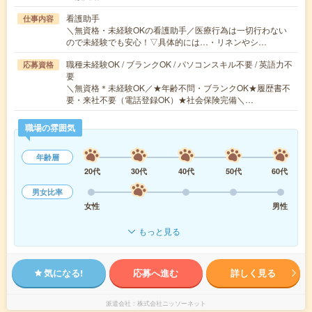
看護助手
仕事内容
＼無資格・未経験OKの看護助手／医療行為は一切行わない
ので未経験でも安心！▽具体的には…・リネンやシ…
職種未経験OK / ブランクOK / パソコンスキル不要 / 英語力不
応募資格
要
＼無資格＊未経験OK／★年齢不問・ブランクOK★履歴書不
要・来社不要（電話登録OK）★社会保険完備＼…
職場の雰囲気
年齢層
20代
30代
40代
50代
60代
男女比率
女性
男性
もっと見る
気になる!
応募へ進む
詳しく見る
派遣会社
株式会社ニッソーネット