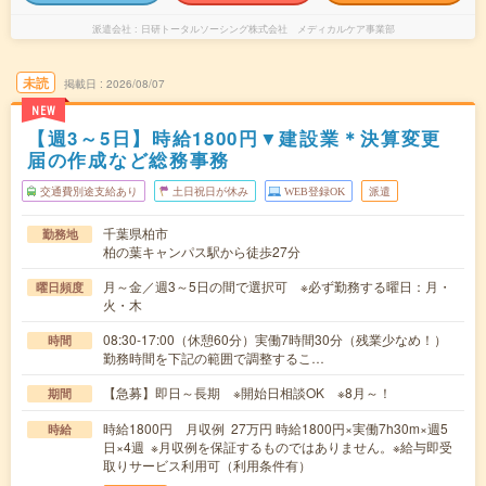
派遣会社
日研トータルソーシング株式会社 メディカルケア事業部
未読
掲載日
2026/08/07
NEW
【週3～5日】時給1800円▼建設業＊決算変更
届の作成など総務事務
交通費別途支給あり
土日祝日が休み
WEB登録OK
派遣
千葉県柏市
勤務地
柏の葉キャンパス駅から徒歩27分
月～金／週3～5日の間で選択可 ※必ず勤務する曜日：月・
曜日頻度
火・木
08:30-17:00（休憩60分）実働7時間30分（残業少なめ！）
時間
勤務時間を下記の範囲で調整するこ…
【急募】即日～長期 ※開始日相談OK ※8月～！
期間
時給1800円 月収例 27万円 時給1800円×実働7h30m×週5
時給
日×4週 ※月収例を保証するものではありません。※給与即受
取りサービス利用可（利用条件有）