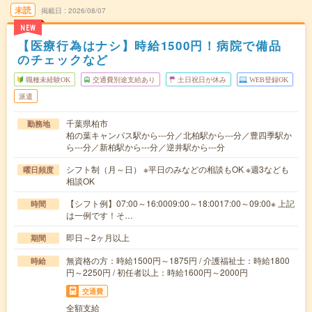
未読
掲載日
2026/08/07
NEW
【医療行為はナシ】時給1500円！病院で備品
のチェックなど
職種未経験OK
交通費別途支給あり
土日祝日が休み
WEB登録OK
派遣
千葉県柏市
勤務地
柏の葉キャンパス駅から---分／北柏駅から---分／豊四季駅か
ら---分／新柏駅から---分／逆井駅から---分
シフト制（月～日） ※平日のみなどの相談もOK ※週3なども
曜日頻度
相談OK
【シフト例】07:00～16:0009:00～18:0017:00～09:00※ 上記
時間
は一例です！そ…
即日～2ヶ月以上
期間
無資格の方：時給1500円～1875円 / 介護福祉士：時給1800
時給
円～2250円 / 初任者以上：時給1600円～2000円
交通費
全額支給