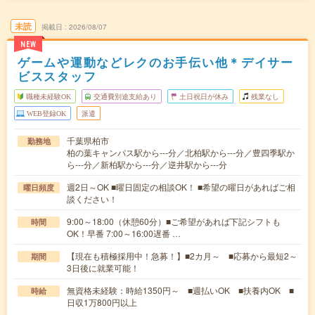
未読
掲載日
2026/08/07
NEW
ゲームや運動などレクのお手伝い他＊デイサー
ビススタッフ
職種未経験OK
交通費別途支給あり
土日祝日が休み
残業なし
WEB登録OK
派遣
千葉県柏市
勤務地
柏の葉キャンパス駅から---分／北柏駅から---分／豊四季駅か
ら---分／新柏駅から---分／逆井駅から---分
週2日～OK ■曜日固定の相談OK！ ■希望の曜日があればご相
曜日頻度
談ください！
9:00～18:00（休憩60分）■ご希望があれば下記シフトも
時間
OK！早番 7:00～16:00遅番 …
【現在も積極採用中！急募！】■2カ月～ ■応募から最短2～
期間
3日後に就業可能！
無資格未経験：時給1350円～ ■週払いOK ■扶養内OK ■
時給
日収1万800円以上