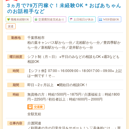
3ヵ月で79万円稼ぐ！未経験OK＊おばあちゃん
のお話相手など
職種未経験OK
交通費別途支給あり
土日祝日が休み
WEB登録OK
派遣
千葉県柏市
勤務地
柏の葉キャンパス駅から---分／北柏駅から---分／豊四季駅か
ら---分／新柏駅から---分／逆井駅から---分
シフト制（月～日） ※平日のみなどの相談もOK ※週3なども
曜日頻度
相談OK
【シフト例】07:00～16:0009:00～18:0017:00～09:00※ 上記
時間
は一例です！そ…
即日～2ヶ月以上 ■開始日の相談OK！
期間
無資格の方：時給1500円～1875円 / 介護福祉士：時給1800
時給
円～2250円 / 初任者以上：時給1600円～2000円
交通費
全額支給
介護関連
仕事内容
／利用者の方の日常生活をサポート！＼▽具体的には…・買