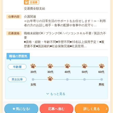
交通費
交通費全額支給
介護関連
仕事内容
≪お年寄りの日常生活のサポートをお任せします！≫・利用
者の方のお話し相手・食事の配膳や食事中の見守り…
職種未経験OK / ブランクOK / パソコンスキル不要 / 英語力不
応募資格
要
■資格・経験・年齢不問■学歴不問■10名以上採用予定！■履
歴書不要■面談確約■社会保険完備■社員登用…
職場の雰囲気
年齢層
20代
30代
40代
50代
60代
男女比率
女性
男性
もっと見る
気になる!
応募へ進む
詳しく見る