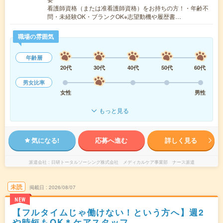
看護師資格（または准看護師資格）をお持ちの方！・年齢不
問・未経験OK・ブランクOK※志望動機や履歴書…
職場の雰囲気
年齢層
20代
30代
40代
50代
60代
男女比率
女性
男性
もっと見る
気になる!
応募へ進む
詳しく見る
派遣会社
日研トータルソーシング株式会社 メディカルケア事業部 ナース派遣
未読
掲載日
2026/08/07
NEW
【フルタイムじゃ働けない！という方へ】週2
や時短もOK＊ケアスタッフ