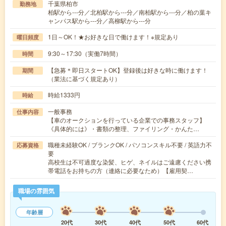
千葉県柏市
勤務地
柏駅から---分／北柏駅から---分／南柏駅から---分／柏の葉キ
ャンパス駅から---分／高柳駅から---分
1日～OK！★お好きな日で働けます！※規定あり
曜日頻度
9:30～17:30（実働7時間）
時間
【急募＊即日スタートOK】登録後は好きな時に働けます！
期間
（業法に基づく規定あり）
時給1333円
時給
一般事務
仕事内容
【車のオークションを行っている企業での事務スタッフ】
《具体的には》・書類の整理、ファイリング・かんた…
職種未経験OK / ブランクOK / パソコンスキル不要 / 英語力不
応募資格
要
高校生は不可過度な染髪、ヒゲ、ネイルはご遠慮ください携
帯電話をお持ちの方（連絡に必要なため）【雇用契…
職場の雰囲気
年齢層
20代
30代
40代
50代
60代