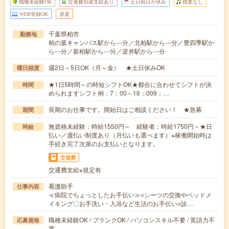
職種未経験OK
交通費別途支給あり
土日祝日が休み
残業なし
WEB登録OK
派遣
千葉県柏市
勤務地
柏の葉キャンパス駅から---分／北柏駅から---分／豊四季駅か
ら---分／新柏駅から---分／逆井駅から---分
週2日～5日OK（月～金） ★土日休みOK
曜日頻度
★1日5時間～の時短シフトOK★都合に合わせてシフトが決
時間
められますシフト例：7：00～16：009：…
長期のお仕事です。開始日はご相談ください！ ★急募
期間
無資格未経験：時給1550円～ 経験者：時給1750円～★日
時給
払い／週払い制度あり（月払いも選べます）※稼働開始時は
手続き完了次第のお支払いとなります。
交通費
交通費支給※規定有
看護助手
仕事内容
≪病院でちょっとしたお手伝い≫○シーツの交換やベッドメ
イキング〇お手洗い・入浴など生活のお手伝い○診…
職種未経験OK / ブランクOK / パソコンスキル不要 / 英語力不
応募資格
要