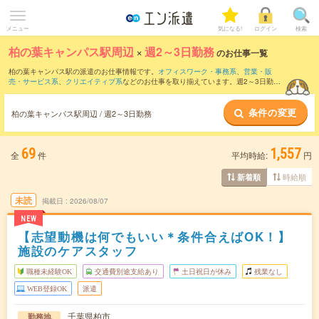
メニュー
気になる!
ログイン
検索
柏の葉キャンパス駅周辺
×
週2～3日勤務
のお仕事一覧
柏の葉キャンパス駅の派遣のお仕事情報です。
オフィスワーク・事務系
、
営業・販
売・サービス系
、
クリエイティブ系
などのお仕事を取り揃えています。週2～3日勤務
の条件の他に、
交通費別途支給あり
、
職種未経験OK
、
友だちと一緒の応募OK
などの
こだわり条件も取り揃えています。
条件の変更
柏の葉キャンパス駅周辺 / 週2～3日勤務
69
1,557
全
件
平均時給:
円
時給順
新着順
未読
掲載日
2026/08/07
NEW
【志望動機は何でもいい＊条件合えばOK！】
施設のケアスタッフ
職種未経験OK
交通費別途支給あり
土日祝日が休み
残業なし
WEB登録OK
派遣
千葉県柏市
勤務地