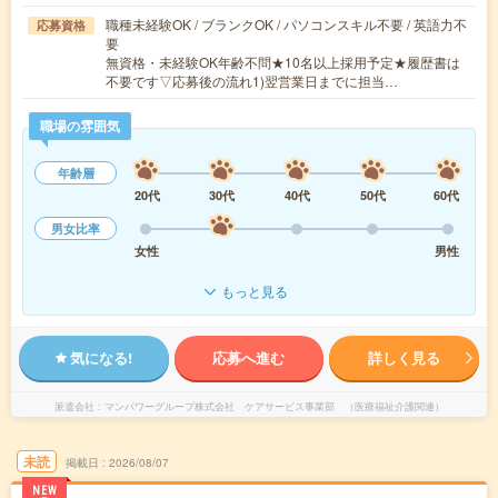
職種未経験OK / ブランクOK / パソコンスキル不要 / 英語力不
応募資格
要
無資格・未経験OK年齢不問★10名以上採用予定★履歴書は
不要です▽応募後の流れ1)翌営業日までに担当…
職場の雰囲気
年齢層
20代
30代
40代
50代
60代
男女比率
女性
男性
もっと見る
気になる!
応募へ進む
詳しく見る
派遣会社
マンパワーグループ株式会社 ケアサービス事業部 （医療福祉介護関連）
未読
掲載日
2026/08/07
NEW