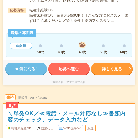
職種未経験OK
応募資格
職種未経験OK！業界未経験OK！【こんな方におススメ！ま
ずはご応募ください／歓迎条件】部内アシスタン…
職場の雰囲気
年齢層
20代
30代
40代
50代
60代
気になる!
応募へ進む
詳しく見る
派遣会社
アデコ株式会社
未読
掲載日
2026/08/06
NEW
＼単発OK／≪電話・メール対応なし≫書類内
容のチェック、データ入力など
職種未経験OK
残業なし
WEB登録OK
派遣