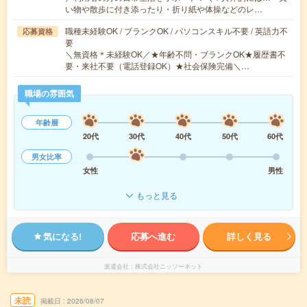
い物や散歩に付き添ったり・折り紙や体操などのレ…
職種未経験OK / ブランクOK / パソコンスキル不要 / 英語力不
応募資格
要
＼無資格＊未経験OK／★年齢不問・ブランクOK★履歴書不
要・来社不要（電話登録OK）★社会保険完備＼…
職場の雰囲気
年齢層
20代
30代
40代
50代
60代
男女比率
女性
男性
もっと見る
気になる!
応募へ進む
詳しく見る
派遣会社
株式会社ニッソーネット
未読
掲載日
2026/08/07