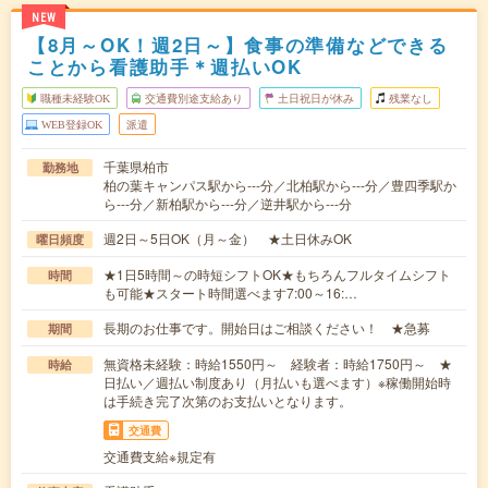
NEW
【8月～OK！週2日～】食事の準備などできる
ことから看護助手＊週払いOK
職種未経験OK
交通費別途支給あり
土日祝日が休み
残業なし
WEB登録OK
派遣
千葉県柏市
勤務地
柏の葉キャンパス駅から---分／北柏駅から---分／豊四季駅か
ら---分／新柏駅から---分／逆井駅から---分
週2日～5日OK（月～金） ★土日休みOK
曜日頻度
★1日5時間～の時短シフトOK★もちろんフルタイムシフト
時間
も可能★スタート時間選べます7:00～16:…
長期のお仕事です。開始日はご相談ください！ ★急募
期間
無資格未経験：時給1550円～ 経験者：時給1750円～ ★
時給
日払い／週払い制度あり（月払いも選べます）※稼働開始時
は手続き完了次第のお支払いとなります。
交通費
交通費支給※規定有