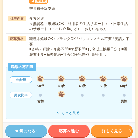
交通費
交通費全額支給
介護関連
仕事内容
＜無資格・未経験OK！利用者の生活サポート＞ ・日常生活
のサポート（トイレ介助など）・おじいちゃん、…
職種未経験OK / ブランクOK / パソコンスキル不要 / 英語力不
応募資格
要
■資格・経験・年齢不問■学歴不問■10名以上採用予定！■履
歴書不要■面談確約■社会保険完備■社員登用…
職場の雰囲気
年齢層
20代
30代
40代
50代
60代
男女比率
女性
男性
もっと見る
気になる!
応募へ進む
詳しく見る