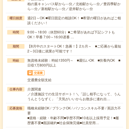
柏の葉キャンパス駅から---分／北柏駅から---分／豊四季駅か
ら---分／新柏駅から---分／逆井駅から---分
週2日～OK ■曜日固定の相談OK！ ■希望の曜日があればご相
曜日頻度
談ください！
9:00～18:00（休憩60分）■ご希望があれば下記シフトも
時間
OK！早番 7:00～16:00遅番 …
【8月中のスタートOK！急募！】2カ月～ ■ご応募から最短
期間
2～3日後に就業が可能です！
無資格未経験：時給1350円～ ■週払いOK ■扶養内OK ■
時給
日収1万800円以上
交通費
交通費全額支給
介護関連
仕事内容
／介護施設での生活サポート！＼「話し相手になって、うん
うんとうなずく」「天気がいいからお散歩に連れ出…
職種未経験OK / ブランクOK / パソコンスキル不要 / 英語力不
応募資格
要
■資格・経験・年齢不問■学歴不問■10名以上採用予定！■履
歴書不要■面談確約■社会保険完備■社員登用…