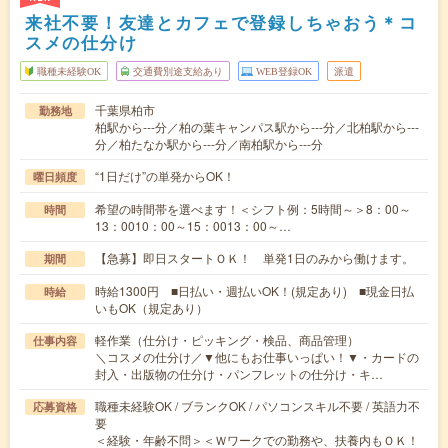
来社不要！友達とカフェで登録しちゃおう＊コ
スメの仕分け
職種未経験OK
交通費別途支給あり
WEB登録OK
派遣
千葉県柏市
勤務地
柏駅から---分／柏の葉キャンパス駅から---分／北柏駅から---
分／柏たなか駅から---分／南柏駅から---分
“1日だけ”の単発からOK！
曜日頻度
希望の時間帯を選べます！＜シフト例：5時間～＞8：00～
時間
13：0010：00～15：0013：00～…
【急募】即日スタートＯＫ！ 単発1日のみから働けます。
期間
時給1300円 ■日払い・週払いOK！(規定あり) ■現金日払
時給
いもOK（規定あり）
軽作業（仕分け・ピッキング・検品、商品管理）
仕事内容
＼コスメの仕分け／▼他にもお仕事いっぱい！▼・カードの
封入・出版物の仕分け・パンフレットの仕分け・キ…
職種未経験OK / ブランクOK / パソコンスキル不要 / 英語力不
応募資格
要
＜経験・年齢不問＞＜Ｗワークでの勤務や、扶養内もＯＫ！