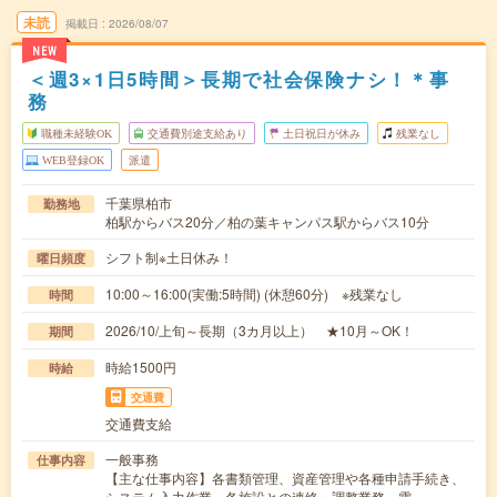
未読
掲載日
2026/08/07
NEW
＜週3×1日5時間＞長期で社会保険ナシ！＊事
務
職種未経験OK
交通費別途支給あり
土日祝日が休み
残業なし
WEB登録OK
派遣
千葉県柏市
勤務地
柏駅からバス20分／柏の葉キャンパス駅からバス10分
シフト制※土日休み！
曜日頻度
10:00～16:00(実働:5時間) (休憩60分) ※残業なし
時間
2026/10/上旬～長期（3カ月以上） ★10月～OK！
期間
時給1500円
時給
交通費
交通費支給
一般事務
仕事内容
【主な仕事内容】各書類管理、資産管理や各種申請手続き、
システム入力作業、各施設との連絡・調整業務、電…