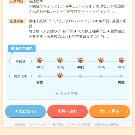
看護助手
仕事内容
≪病院でちょっとしたお手伝い≫○カルテ整理などの看護師
さんのお手伝い○シーツの交換やベッドメイキング…
職種未経験OK / ブランクOK / パソコンスキル不要 / 英語力不
応募資格
要
無資格・未経験OK年齢不問★10名以上採用予定★履歴書は
不要です▽応募後の流れ1)翌営業日までに担当…
職場の雰囲気
年齢層
20代
30代
40代
50代
60代
男女比率
女性
男性
もっと見る
気になる!
応募へ進む
詳しく見る
派遣会社
マンパワーグループ株式会社 ケアサービス事業部 （医療福祉介護関連）