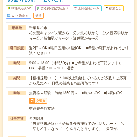
職種未経験OK
交通費別途支給あり
土日祝日が休み
残業なし
WEB登録OK
派遣
千葉県柏市
勤務地
柏の葉キャンパス駅から---分／北柏駅から---分／豊四季駅か
ら---分／新柏駅から---分／逆井駅から---分
週2日～OK ■曜日固定の相談OK！ ■希望の曜日があればご相
曜日頻度
談ください！
9:00～18:00（休憩60分）■ご希望があれば下記シフトも
時間
OK！早番 7:00～16:00遅番 …
【積極採用中！】＊1年以上勤務している方が多数！ご応募
期間
から最短2～3日後の就業も相談可能です！
無資格未経験：時給1350円～ ■週払いOK ■扶養内OK
時給
交通費
交通費全額支給
介護関連
仕事内容
／無資格未経験から始める介護施設での生活サポート！＼
「話し相手になって、うんうんとうなずく」「天気が…