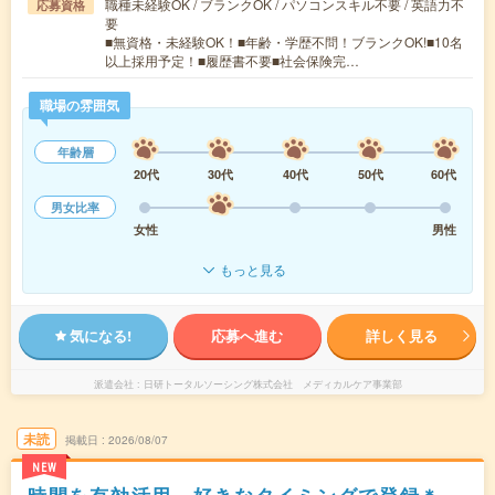
職種未経験OK / ブランクOK / パソコンスキル不要 / 英語力不
応募資格
要
■無資格・未経験OK！■年齢・学歴不問！ブランクOK!■10名
以上採用予定！■履歴書不要■社会保険完…
職場の雰囲気
年齢層
20代
30代
40代
50代
60代
男女比率
女性
男性
もっと見る
気になる!
応募へ進む
詳しく見る
派遣会社
日研トータルソーシング株式会社 メディカルケア事業部
未読
掲載日
2026/08/07
NEW