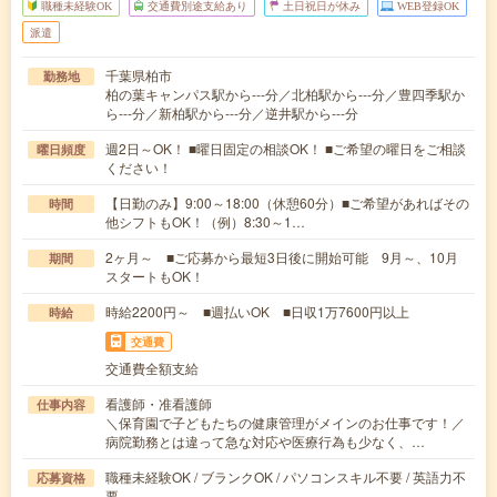
職種未経験OK
交通費別途支給あり
土日祝日が休み
WEB登録OK
派遣
千葉県柏市
勤務地
柏の葉キャンパス駅から---分／北柏駅から---分／豊四季駅か
ら---分／新柏駅から---分／逆井駅から---分
週2日～OK！ ■曜日固定の相談OK！ ■ご希望の曜日をご相談
曜日頻度
ください！
【日勤のみ】9:00～18:00（休憩60分）■ご希望があればその
時間
他シフトもOK！（例）8:30～1…
2ヶ月～ ■ご応募から最短3日後に開始可能 9月～、10月
期間
スタートもOK！
時給2200円～ ■週払いOK ■日収1万7600円以上
時給
交通費
交通費全額支給
看護師・准看護師
仕事内容
＼保育園で子どもたちの健康管理がメインのお仕事です！／
病院勤務とは違って急な対応や医療行為も少なく、…
職種未経験OK / ブランクOK / パソコンスキル不要 / 英語力不
応募資格
要