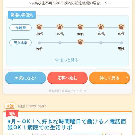
＞※高校生不可▽30日以内の派遣就業の場合、下…
職場の雰囲気
年齢層
20代
30代
40代
50代
60代
男女比率
女性
男性
もっと見る
気になる!
応募へ進む
詳しく見る
派遣会社
株式会社マイワーク
未読
掲載日
2026/08/07
NEW
8月～OK！＼好きな時間曜日で働ける／電話面
談OK！病院での生活サポ