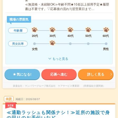
≪無資格・未経験OK≫年齢不問★10名以上採用予定★履歴
書は不要です。▽応募後の流れ1)翌営業日まで…
職場の雰囲気
年齢層
20代
30代
40代
50代
60代
男女比率
女性
男性
もっと見る
気になる!
応募へ進む
詳しく見る
派遣会社
マンパワーグループ株式会社 ケアサービス事業部 （医療福祉介護関連）
未読
掲載日
2026/08/07
NEW
≪通勤ラッシュも関係ナシ！≫近所の施設で身
の回りのお手伝いなど