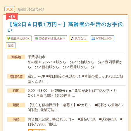
未読
掲載日
2026/08/07
NEW
【週2日＆日収1万円～】高齢者の生活のお手伝
い
職種未経験OK
交通費別途支給あり
残業なし
WEB登録OK
派遣
千葉県柏市
勤務地
柏の葉キャンパス駅から---分／北柏駅から---分／豊四季駅か
ら---分／新柏駅から---分／逆井駅から---分
週2日～OK ■曜日固定の相談OK！ ■希望の曜日があればご相
曜日頻度
談ください！
9:00～18:00（休憩60分）■ご希望があれば下記シフトも
時間
OK！早番 7:00～16:00遅番 …
【現在も積極採用中！急募！】■2カ月～ ■応募から最短2～
期間
3日後に就業可能！
無資格未経験：時給1350円～ ■週払いOK ■扶養内OK ■
時給
日収1万800円以上