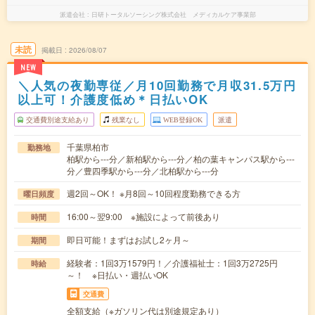
派遣会社
日研トータルソーシング株式会社 メディカルケア事業部
未読
掲載日
2026/08/07
NEW
＼人気の夜勤専従／月10回勤務で月収31.5万円
以上可！介護度低め＊日払いOK
交通費別途支給あり
残業なし
WEB登録OK
派遣
千葉県柏市
勤務地
柏駅から---分／新柏駅から---分／柏の葉キャンパス駅から---
分／豊四季駅から---分／北柏駅から---分
週2回～OK！ ※月8回～10回程度勤務できる方
曜日頻度
16:00～翌9:00 ※施設によって前後あり
時間
即日可能！まずはお試し2ヶ月～
期間
経験者：1回3万1579円！／介護福祉士：1回3万2725円
時給
～！ ※日払い・週払いOK
交通費
全額支給（※ガソリン代は別途規定あり）