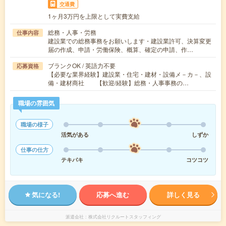
交通費
1ヶ月3万円を上限として実費支給
総務・人事・労務
仕事内容
建設業での総務事務をお願いします・建設業許可、決算変更
届の作成、申請・労働保険、概算、確定の申請、作…
ブランクOK / 英語力不要
応募資格
【必要な業界経験】建設業・住宅・建材・設備メ－カ－、設
備・建材商社 【歓迎/経験】総務・人事事務の…
職場の雰囲気
職場の様子
活気がある
しずか
仕事の仕方
テキパキ
コツコツ
気になる!
応募へ進む
詳しく見る
派遣会社
株式会社リクルートスタッフィング