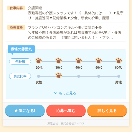
介護関連
仕事内容
夜勤専従の介護スタッフです！《 具体的には… 》▼見守
り・施設巡回▼記録業務▼夕食、朝食の介助、配膳…
ブランクOK / パソコンスキル不要 / 英語力不要
応募資格
＼年齢不問！介護経験があれば無資格でも応募OK／・介護
のご経験のある方！（期間は問いません！）・ブラ…
職場の雰囲気
年齢層
20代
30代
40代
50代
60代
男女比率
女性
男性
もっと見る
気になる!
応募へ進む
詳しく見る
派遣会社
株式会社ゼフィロス