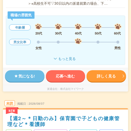
＞※高校生不可▽30日以内の派遣就業の場合、下…
職場の雰囲気
年齢層
20代
30代
40代
50代
60代
男女比率
女性
男性
もっと見る
気になる!
応募へ進む
詳しく見る
派遣会社
株式会社マイワーク
未読
掲載日
2026/08/07
NEW
【週2～＊日勤のみ】保育園で子どもの健康管
理など＊看護師