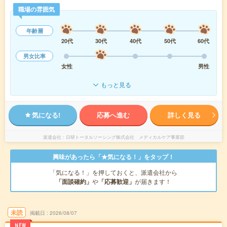
職場の雰囲気
年齢層
20代
30代
40代
50代
60代
男女比率
女性
男性
もっと見る
気になる!
応募へ進む
詳しく見る
派遣会社
日研トータルソーシング株式会社 メディカルケア事業部
興味があったら「★気になる！」をタップ！
「気になる！」を押しておくと、派遣会社から
「面談確約」
や
「応募歓迎」
が届きます！
未読
掲載日
2026/08/07
NEW