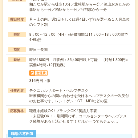
柏たなか駅から徒歩10分／北柏駅から---分／流山おおたかの
森駅から---分／柏駅から---分／守谷駅から---分
月～土の内、週3日もしくは週4日いずれか選べる１カ月単位
曜日頻度
のシフト制
8：00～12：00（4H）※研修期間は11：00～18：00の間で
時間
4H勤務
即日～長期
期間
時給1800円 月収例：86,400円以上可能 （時給1,800円×
時給
実働4時間×12日勤務）
交通費
316円日上限
テクニカルサポート・ヘルプデスク
仕事内容
医療機関からの問い合わせを受けるヘルプデスクの一次受付
のお仕事です。レントゲン・CT・MRIなどの医…
職種未経験OK / ブランクOK / 英語力不要
応募資格
・未経験OK！・期間問わず、コールセンターやヘルプデス
ク経験があると活かせます！どれか一つでもチェッ…
職場の雰囲気