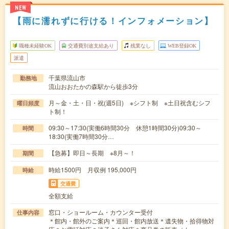
NEW
【雨に濡れずに行ける！インフォメーション】
職種未経験OK
交通費別途支給あり
残業なし
WEB登録OK
派遣
千葉県流山市
勤務地
流山おおたかの森駅から徒歩3分
月～金・土・日・祝(週5日) ※シフト制 ※土日祝含むシフ
曜日頻度
ト制！
09:30～17:30(実働6時間30分 休憩1時間30分)09:30～
時間
18:30(実働7時間30分…
【急募】即日～長期 ※8月～！
期間
時給1500円 月収例 195,000円
時給
交通費
全額支給
窓口・ショールーム・カウンター受付
仕事内容
＊館内・館外のご案内＊巡回・館内放送＊遺失物・拾得物対