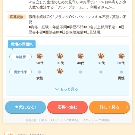
≪自立した生活のための見守りやお手伝い！≫お年寄りが少
人数で生活する「グループホーム」。利用者さんが…
職種未経験OK / ブランクOK / パソコンスキル不要 / 英語力不
応募資格
要
■資格・経験・年齢不問■学歴不問■10名以上採用予定！■履
歴書不要■面談確約■社会保険完備■社員登用…
職場の雰囲気
年齢層
20代
30代
40代
50代
60代
男女比率
女性
男性
もっと見る
気になる!
応募へ進む
詳しく見る
派遣会社
日研トータルソーシング株式会社 メディカルケア事業部