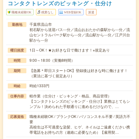
コンタクトレンズのピッキング・仕分け
職種未経験OK
残業なし
WEB登録OK
派遣
千葉県流山市
勤務地
初石駅から送迎バス---分／流山おおたかの森駅から---分／流
山セントラルパーク駅から---分／流山駅から---分／江戸川台
駅から---分
1日～OK！★お好きな日で働けます！※規定あり
曜日頻度
9:00～18:00（実働8時間）
時間
【急募＊即日スタートOK】登録後は好きな時に働けます！
期間
（業法に基づく規定あり）
時給1333円
時給
軽作業（仕分け・ピッキング・検品、商品管理）
仕事内容
【コンタクトレンズのピッキング・仕分け】業務はとてもシ
ンプル！決められた手順通りに進めるだけなので、…
職種未経験OK / ブランクOK / パソコンスキル不要 / 英語力不
応募資格
要
高校生は不可過度な染髪、ヒゲ、ネイルはご遠慮ください携
帯電話をお持ちの方（連絡に必要なため）【雇用契…