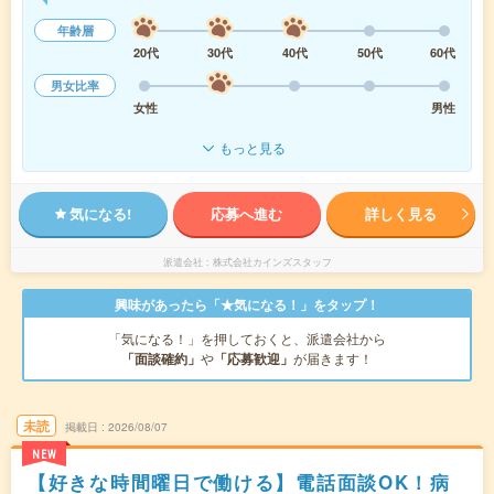
年齢層
20代
30代
40代
50代
60代
男女比率
女性
男性
もっと見る
気になる!
応募へ進む
詳しく見る
派遣会社
株式会社カインズスタッフ
興味があったら「★気になる！」をタップ！
「気になる！」を押しておくと、派遣会社から
「面談確約」
や
「応募歓迎」
が届きます！
未読
掲載日
2026/08/07
NEW
【好きな時間曜日で働ける】電話面談OK！病