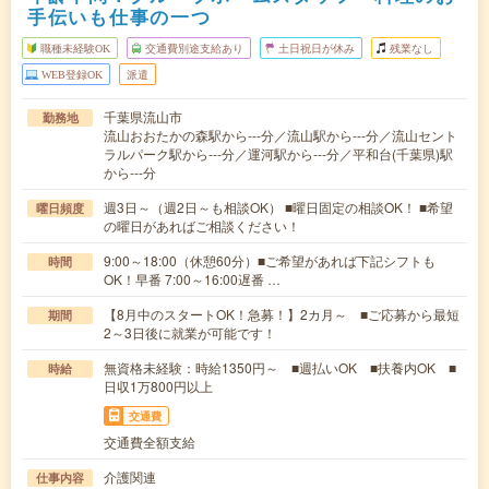
手伝いも仕事の一つ
職種未経験OK
交通費別途支給あり
土日祝日が休み
残業なし
WEB登録OK
派遣
千葉県流山市
勤務地
流山おおたかの森駅から---分／流山駅から---分／流山セント
ラルパーク駅から---分／運河駅から---分／平和台(千葉県)駅
から---分
週3日～（週2日～も相談OK） ■曜日固定の相談OK！ ■希望
曜日頻度
の曜日があればご相談ください！
9:00～18:00（休憩60分）■ご希望があれば下記シフトも
時間
OK！早番 7:00～16:00遅番 …
【8月中のスタートOK！急募！】2カ月～ ■ご応募から最短
期間
2～3日後に就業が可能です！
無資格未経験：時給1350円～ ■週払いOK ■扶養内OK ■
時給
日収1万800円以上
交通費
交通費全額支給
介護関連
仕事内容