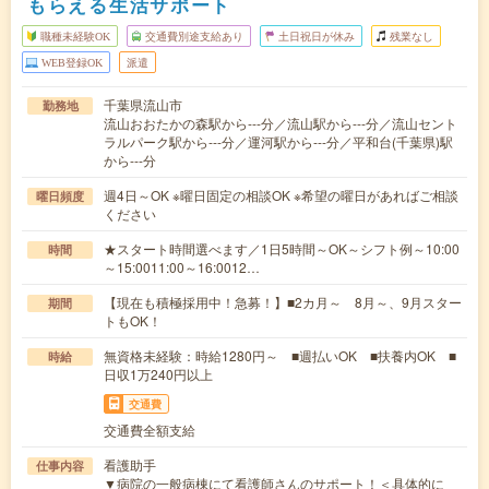
もらえる生活サポート
職種未経験OK
交通費別途支給あり
土日祝日が休み
残業なし
WEB登録OK
派遣
千葉県流山市
勤務地
流山おおたかの森駅から---分／流山駅から---分／流山セント
ラルパーク駅から---分／運河駅から---分／平和台(千葉県)駅
から---分
週4日～OK ※曜日固定の相談OK ※希望の曜日があればご相談
曜日頻度
ください
★スタート時間選べます／1日5時間～OK～シフト例～10:00
時間
～15:0011:00～16:0012…
【現在も積極採用中！急募！】■2カ月～ 8月～、9月スター
期間
トもOK！
無資格未経験：時給1280円～ ■週払いOK ■扶養内OK ■
時給
日収1万240円以上
交通費
交通費全額支給
看護助手
仕事内容
▼病院の一般病棟にて看護師さんのサポート！＜具体的に