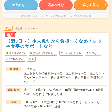
気になる!
応募へ進む
詳しく見る
派遣会社
日研トータルソーシング株式会社 メディカルケア事業部
未読
掲載日
2026/08/04
NEW
【週3日～】少人数だから負担すくなめ＊レク
や食事のサポートなど
職種未経験OK
交通費別途支給あり
土日祝日が休み
残業なし
WEB登録OK
派遣
千葉県流山市
勤務地
流山おおたかの森駅から---分／流山駅から---分／流山セント
ラルパーク駅から---分／運河駅から---分／平和台(千葉県)駅
から---分
週3日～（週2日～も相談OK） ■曜日固定の相談OK！ ■希望
曜日頻度
の曜日があればご相談ください！
9:00～18:00（休憩60分）■ご希望があれば下記シフトも
時間
OK！早番 7:00～16:00遅番 …