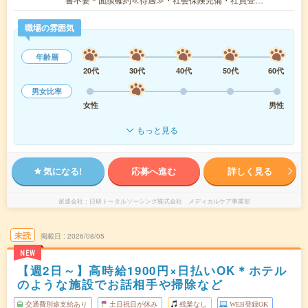
職場の雰囲気
年齢層
20代
30代
40代
50代
60代
男女比率
女性
男性
もっと見る
気になる!
応募へ進む
詳しく見る
派遣会社
日研トータルソーシング株式会社 メディカルケア事業部
未読
掲載日
2026/08/05
NEW
【週2日～】高時給1900円×日払いOK＊ホテル
のような施設でお話相手や掃除など
交通費別途支給あり
土日祝日が休み
残業なし
WEB登録OK