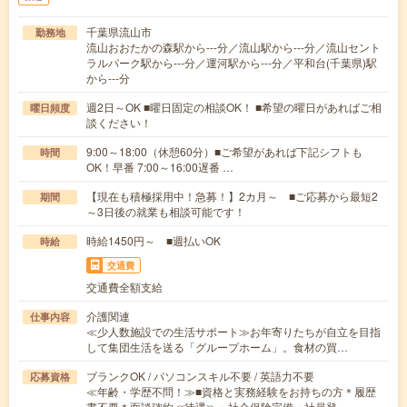
千葉県流山市
勤務地
流山おおたかの森駅から---分／流山駅から---分／流山セント
ラルパーク駅から---分／運河駅から---分／平和台(千葉県)駅
から---分
週2日～OK ■曜日固定の相談OK！ ■希望の曜日があればご相
曜日頻度
談ください！
9:00～18:00（休憩60分）■ご希望があれば下記シフトも
時間
OK！早番 7:00～16:00遅番 …
【現在も積極採用中！急募！】2カ月～ ■ご応募から最短2
期間
～3日後の就業も相談可能です！
時給1450円～ ■週払いOK
時給
交通費
交通費全額支給
介護関連
仕事内容
≪少人数施設での生活サポート≫お年寄りたちが自立を目指
して集団生活を送る「グループホーム」。食材の買…
ブランクOK / パソコンスキル不要 / 英語力不要
応募資格
≪年齢・学歴不問！≫■資格と実務経験をお持ちの方＊履歴
書不要＊面談確約≪待遇≫・社会保険完備・社員登…