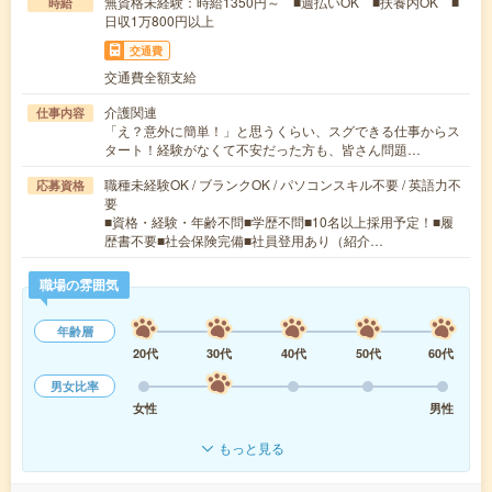
無資格未経験：時給1350円～ ■週払いOK ■扶養内OK ■
時給
日収1万800円以上
交通費
交通費全額支給
介護関連
仕事内容
「え？意外に簡単！」と思うくらい、スグできる仕事からス
タート！経験がなくて不安だった方も、皆さん問題…
職種未経験OK / ブランクOK / パソコンスキル不要 / 英語力不
応募資格
要
■資格・経験・年齢不問■学歴不問■10名以上採用予定！■履
歴書不要■社会保険完備■社員登用あり（紹介…
職場の雰囲気
年齢層
20代
30代
40代
50代
60代
男女比率
女性
男性
もっと見る