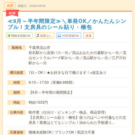
未読
掲載日
2026/08/06
NEW
≪9月～半年間限定≫＼単発OK／かんたんシン
プル！文房具のシール貼り・梱包
職種未経験OK
残業なし
WEB登録OK
派遣
千葉県流山市
勤務地
初石駅から送迎バス---分／流山おおたかの森駅から---分／流
山セントラルパーク駅から---分／流山駅から---分／江戸川台
駅から---分
1日～OK！★お好きな日で働けます！※規定あり
曜日頻度
9:10～17:00（実働6.6時間）
時間
【9月～半年間の期間限定】
期間
時給1333円
時給
軽作業（仕分け・ピッキング・検品、商品管理）
仕事内容
【文房具にシール貼り・梱包】扱うのはペンや付箋などの文
房具！業務はとてもシンプル！決められた手順通り…
職種未経験OK / ブランクOK / 英語力不要
応募資格