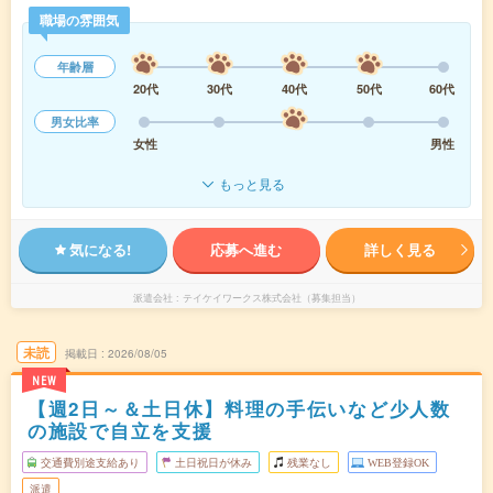
職場の雰囲気
年齢層
20代
30代
40代
50代
60代
男女比率
女性
男性
もっと見る
気になる!
応募へ進む
詳しく見る
派遣会社
テイケイワークス株式会社（募集担当）
未読
掲載日
2026/08/05
NEW
【週2日～＆土日休】料理の手伝いなど少人数
の施設で自立を支援
交通費別途支給あり
土日祝日が休み
残業なし
WEB登録OK
派遣