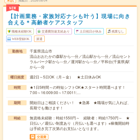
未読
掲載日
2026/08/04
NEW
【計画業務・家族対応ナシも叶う】現場に向き
合える＊高齢者ケアスタッフ
職種未経験OK
交通費別途支給あり
土日祝日が休み
残業なし
WEB登録OK
派遣
千葉県流山市
勤務地
流山おおたかの森駅から---分／流山駅から---分／流山セント
ラルパーク駅から---分／運河駅から---分／平和台(千葉県)駅
から---分
週2日～5日OK（月～金） ★土日休みOK
曜日頻度
★1日5時間～の時短シフトOK★スタート時間選べます！
時間
7:00～16:009:00～17:0011:…
開始日はご相談ください！ ★急募 ★職場が気に入れば、
期間
長期でも働けます！
無資格未経験：時給1550円～ 経験者：時給1750円～ ★
時給
日払い／週払い制度あり（月払いも選べます）※稼働開始時
は手続き完了次第のお支払いとなります。
交通費