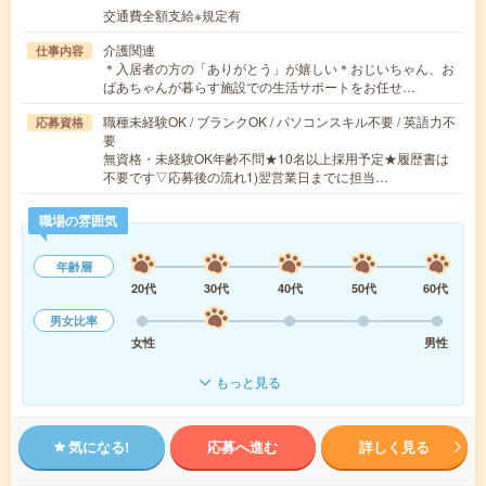
交通費全額支給※規定有
介護関連
仕事内容
＊入居者の方の「ありがとう」が嬉しい＊おじいちゃん、お
ばあちゃんが暮らす施設での生活サポートをお任せ…
職種未経験OK / ブランクOK / パソコンスキル不要 / 英語力不
応募資格
要
無資格・未経験OK年齢不問★10名以上採用予定★履歴書は
不要です▽応募後の流れ1)翌営業日までに担当…
職場の雰囲気
年齢層
20代
30代
40代
50代
60代
男女比率
女性
男性
もっと見る
気になる!
応募へ進む
詳しく見る