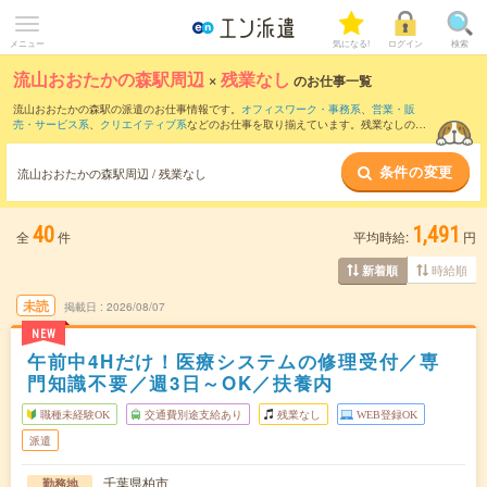
メニュー
気になる!
ログイン
検索
流山おおたかの森駅周辺
×
残業なし
のお仕事一覧
流山おおたかの森駅の派遣のお仕事情報です。
オフィスワーク・事務系
、
営業・販
売・サービス系
、
クリエイティブ系
などのお仕事を取り揃えています。残業なしの条
件の他に、
交通費別途支給あり
、
職種未経験OK
、
友だちと一緒の応募OK
などのこだ
わり条件も取り揃えています。
条件の変更
流山おおたかの森駅周辺 / 残業なし
40
1,491
全
件
平均時給:
円
時給順
新着順
未読
掲載日
2026/08/07
NEW
午前中4Hだけ！医療システムの修理受付／専
門知識不要／週3日～OK／扶養内
職種未経験OK
交通費別途支給あり
残業なし
WEB登録OK
派遣
千葉県柏市
勤務地