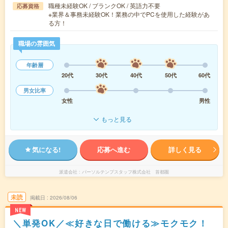
職種未経験OK / ブランクOK / 英語力不要
応募資格
※業界＆事務未経験OK！業務の中でPCを使用した経験があ
る方！
職場の雰囲気
年齢層
20代
30代
40代
50代
60代
男女比率
女性
男性
もっと見る
気になる!
応募へ進む
詳しく見る
派遣会社
パーソルテンプスタッフ株式会社 首都圏
未読
掲載日
2026/08/06
NEW
＼単発OK／≪好きな日で働ける≫モクモク！