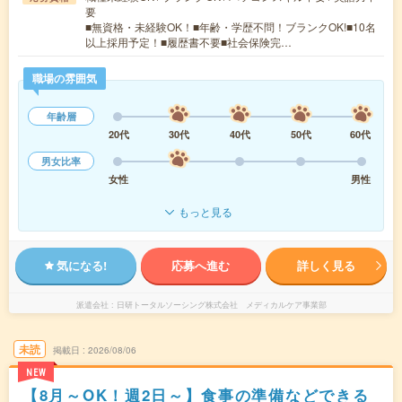
要
■無資格・未経験OK！■年齢・学歴不問！ブランクOK!■10名
以上採用予定！■履歴書不要■社会保険完…
職場の雰囲気
年齢層
20代
30代
40代
50代
60代
男女比率
女性
男性
もっと見る
気になる!
応募へ進む
詳しく見る
派遣会社
日研トータルソーシング株式会社 メディカルケア事業部
未読
掲載日
2026/08/06
NEW
【8月～OK！週2日～】食事の準備などできる