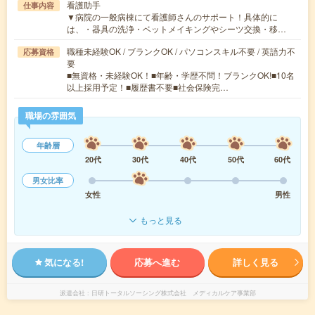
看護助手
仕事内容
▼病院の一般病棟にて看護師さんのサポート！具体的に
は、・器具の洗浄・ベットメイキングやシーツ交換・移…
職種未経験OK / ブランクOK / パソコンスキル不要 / 英語力不
応募資格
要
■無資格・未経験OK！■年齢・学歴不問！ブランクOK!■10名
以上採用予定！■履歴書不要■社会保険完…
職場の雰囲気
年齢層
20代
30代
40代
50代
60代
男女比率
女性
男性
もっと見る
気になる!
応募へ進む
詳しく見る
派遣会社
日研トータルソーシング株式会社 メディカルケア事業部