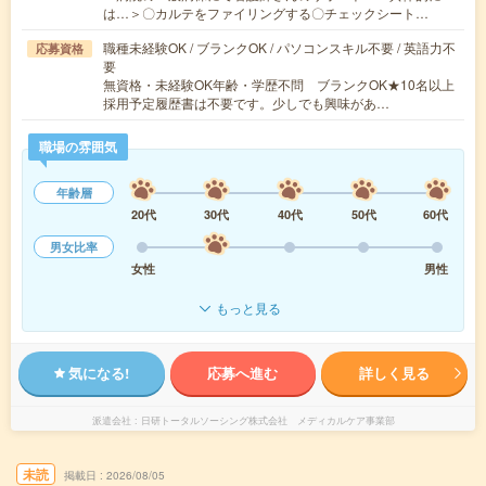
は…＞〇カルテをファイリングする〇チェックシート…
職種未経験OK / ブランクOK / パソコンスキル不要 / 英語力不
応募資格
要
無資格・未経験OK年齢・学歴不問 ブランクOK★10名以上
採用予定履歴書は不要です。少しでも興味があ…
職場の雰囲気
年齢層
20代
30代
40代
50代
60代
男女比率
女性
男性
もっと見る
気になる!
応募へ進む
詳しく見る
派遣会社
日研トータルソーシング株式会社 メディカルケア事業部
未読
掲載日
2026/08/05