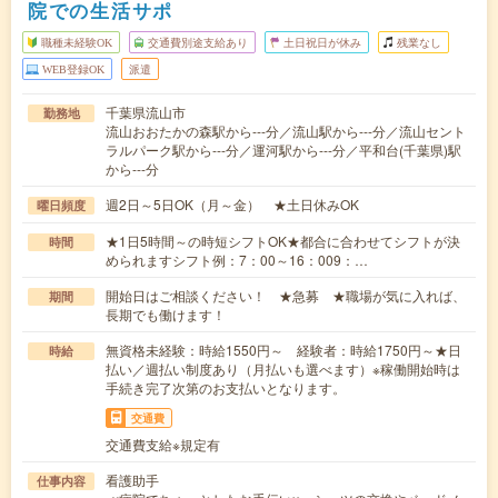
院での生活サポ
職種未経験OK
交通費別途支給あり
土日祝日が休み
残業なし
WEB登録OK
派遣
千葉県流山市
勤務地
流山おおたかの森駅から---分／流山駅から---分／流山セント
ラルパーク駅から---分／運河駅から---分／平和台(千葉県)駅
から---分
週2日～5日OK（月～金） ★土日休みOK
曜日頻度
★1日5時間～の時短シフトOK★都合に合わせてシフトが決
時間
められますシフト例：7：00～16：009：…
開始日はご相談ください！ ★急募 ★職場が気に入れば、
期間
長期でも働けます！
無資格未経験：時給1550円～ 経験者：時給1750円～★日
時給
払い／週払い制度あり（月払いも選べます）※稼働開始時は
手続き完了次第のお支払いとなります。
交通費
交通費支給※規定有
看護助手
仕事内容