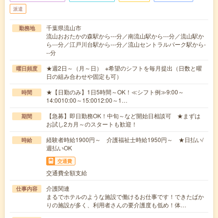
派遣
千葉県流山市
勤務地
流山おおたかの森駅から---分／南流山駅から---分／流山駅か
ら---分／江戸川台駅から---分／流山セントラルパーク駅から-
--分
★週2日～（月～日） ※希望のシフトを毎月提出（日数と曜
曜日頻度
日の組み合わせや固定も可）
★【日勤のみ】1日5時間～OK！≪シフト例≫9:00～
時間
14:0010:00～15:0012:00～1…
【急募】即日勤務OK！中旬～など開始日相談可 ★まずは
期間
お試し2カ月～のスタートも歓迎！
経験者時給1900円～ 介護福祉士時給1950円～ ★日払い/
時給
週払いOK
交通費
交通費全額支給
介護関連
仕事内容
まるでホテルのような施設で働けるお仕事です！できたばか
りの施設が多く、利用者さんの要介護度も低め！体…