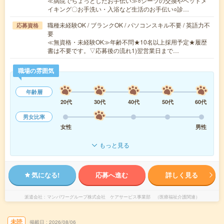
≪病院でちょっとしたお手伝い≫○シーツの交換やベッドメ
イキング〇お手洗い・入浴など生活のお手伝い○診…
職種未経験OK / ブランクOK / パソコンスキル不要 / 英語力不
応募資格
要
≪無資格・未経験OK≫年齢不問★10名以上採用予定★履歴
書は不要です。▽応募後の流れ1)翌営業日まで…
職場の雰囲気
年齢層
20代
30代
40代
50代
60代
男女比率
女性
男性
もっと見る
気になる!
応募へ進む
詳しく見る
派遣会社
マンパワーグループ株式会社 ケアサービス事業部 （医療福祉介護関連）
未読
掲載日
2026/08/06