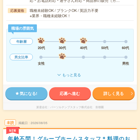
応＊お電話対応＊迷子さん対応＊商品券の販売（カ…
職種未経験OK / ブランクOK / 英語力不要
応募資格
※業界・職種未経験OK！
職場の雰囲気
年齢層
20代
30代
40代
50代
60代
男女比率
女性
男性
もっと見る
気になる!
応募へ進む
詳しく見る
派遣会社
パーソルテンプスタッフ株式会社 首都圏
未読
掲載日
2026/08/05
NEW
年齢不問！グループホームスタッフ＊料理のお