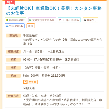
NEW
【未経験OK】車通勤OK！長期！カンタン事務
のお仕事
職種未経験OK
交通費別途支給あり
土日祝日が休み
残業なし
WEB登録OK
派遣
千葉県柏市
勤務地
柏の葉キャンパス駅から徒歩19分／流山おおたかの森駅から
車11分
月～金（週5日） ※土日祝休み！
曜日頻度
09:00～17:45(実働7時間45分 休憩1時間)
時間
【急募】即日～長期 ※8月～！
期間
時給1500円 月収例 232,500円
時給
交通費
全額支給
経理・財務・会計・英文経理
仕事内容
＊受注明細の確認＊在庫管理＊広告代理店、新聞販売店、印
刷会社、運送会社からの問い合わせ対応＊グループ…