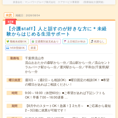
派遣会社
マンパワーグループ株式会社 ケアサービス事業部 （医療福祉介護関連）
未読
掲載日
2026/08/04
NEW
【介護staff】人と話すのが好きな方に＊未経
験からはじめる生活サポート
職種未経験OK
交通費別途支給あり
土日祝日が休み
残業なし
WEB登録OK
派遣
千葉県流山市
勤務地
流山おおたかの森駅から---分／流山駅から---分／流山セント
ラルパーク駅から---分／運河駅から---分／平和台(千葉県)駅
から---分
週3日～（週2日～も相談OK） ■曜日固定の相談OK！ ■希望
曜日頻度
の曜日があればご相談ください！
9:00～18:00（休憩60分）■ご希望があれば下記シフトも
時間
OK！早番 7:00～16:00遅番 …
【8月中のスタートOK！急募！】2カ月～ ■ご応募から最短
期間
2～3日後に就業が可能です！