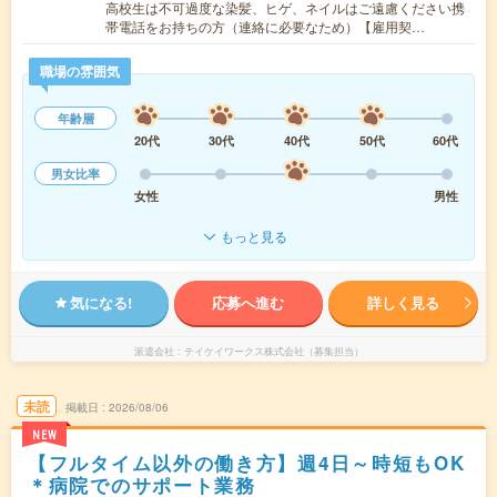
高校生は不可過度な染髪、ヒゲ、ネイルはご遠慮ください携
帯電話をお持ちの方（連絡に必要なため）【雇用契…
職場の雰囲気
年齢層
20代
30代
40代
50代
60代
男女比率
女性
男性
もっと見る
気になる!
応募へ進む
詳しく見る
派遣会社
テイケイワークス株式会社（募集担当）
未読
掲載日
2026/08/06
NEW
【フルタイム以外の働き方】週4日～時短もOK
＊病院でのサポート業務