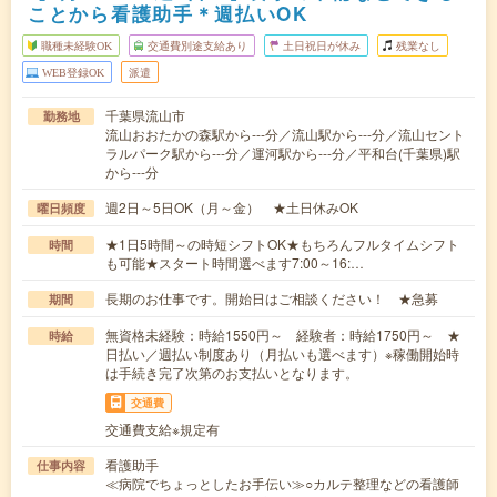
ことから看護助手＊週払いOK
職種未経験OK
交通費別途支給あり
土日祝日が休み
残業なし
WEB登録OK
派遣
千葉県流山市
勤務地
流山おおたかの森駅から---分／流山駅から---分／流山セント
ラルパーク駅から---分／運河駅から---分／平和台(千葉県)駅
から---分
週2日～5日OK（月～金） ★土日休みOK
曜日頻度
★1日5時間～の時短シフトOK★もちろんフルタイムシフト
時間
も可能★スタート時間選べます7:00～16:…
長期のお仕事です。開始日はご相談ください！ ★急募
期間
無資格未経験：時給1550円～ 経験者：時給1750円～ ★
時給
日払い／週払い制度あり（月払いも選べます）※稼働開始時
は手続き完了次第のお支払いとなります。
交通費
交通費支給※規定有
看護助手
仕事内容
≪病院でちょっとしたお手伝い≫○カルテ整理などの看護師