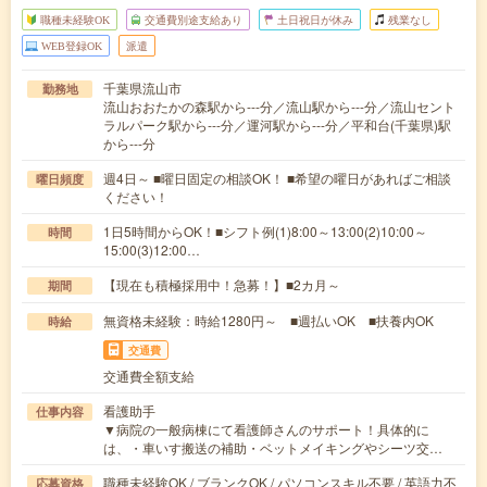
職種未経験OK
交通費別途支給あり
土日祝日が休み
残業なし
WEB登録OK
派遣
千葉県流山市
勤務地
流山おおたかの森駅から---分／流山駅から---分／流山セント
ラルパーク駅から---分／運河駅から---分／平和台(千葉県)駅
から---分
週4日～ ■曜日固定の相談OK！ ■希望の曜日があればご相談
曜日頻度
ください！
1日5時間からOK！■シフト例(1)8:00～13:00(2)10:00～
時間
15:00(3)12:00…
【現在も積極採用中！急募！】■2カ月～
期間
無資格未経験：時給1280円～ ■週払いOK ■扶養内OK
時給
交通費
交通費全額支給
看護助手
仕事内容
▼病院の一般病棟にて看護師さんのサポート！具体的に
は、・車いす搬送の補助・ベットメイキングやシーツ交…
職種未経験OK / ブランクOK / パソコンスキル不要 / 英語力不
応募資格