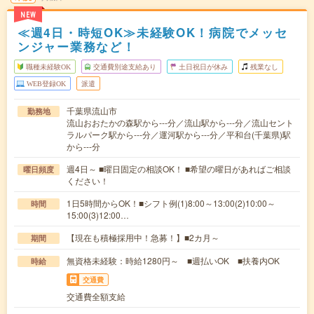
NEW
≪週4日・時短OK≫未経験OK！病院でメッセ
ンジャー業務など！
職種未経験OK
交通費別途支給あり
土日祝日が休み
残業なし
WEB登録OK
派遣
千葉県流山市
勤務地
流山おおたかの森駅から---分／流山駅から---分／流山セント
ラルパーク駅から---分／運河駅から---分／平和台(千葉県)駅
から---分
週4日～ ■曜日固定の相談OK！ ■希望の曜日があればご相談
曜日頻度
ください！
1日5時間からOK！■シフト例(1)8:00～13:00(2)10:00～
時間
15:00(3)12:00…
【現在も積極採用中！急募！】■2カ月～
期間
無資格未経験：時給1280円～ ■週払いOK ■扶養内OK
時給
交通費
交通費全額支給