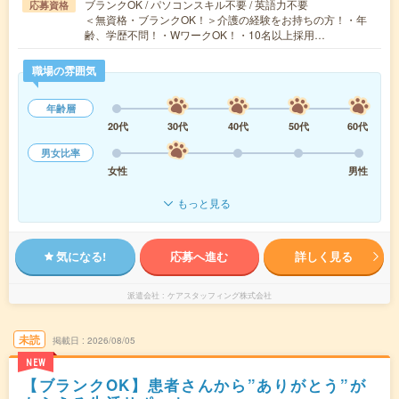
ブランクOK / パソコンスキル不要 / 英語力不要
応募資格
＜無資格・ブランクOK！＞介護の経験をお持ちの方！・年
齢、学歴不問！・WワークOK！・10名以上採用…
職場の雰囲気
年齢層
20代
30代
40代
50代
60代
男女比率
女性
男性
もっと見る
気になる!
応募へ進む
詳しく見る
派遣会社
ケアスタッフィング株式会社
未読
掲載日
2026/08/05
NEW
【ブランクOK】患者さんから”ありがとう”が